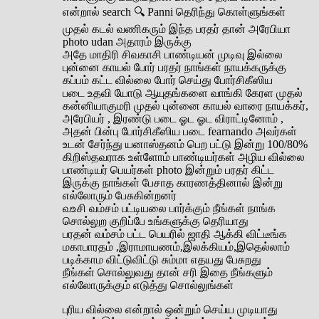
என்றால் search 🔍 Panni தெரிந்து கொள்ளுங்கள்
முதல் கடல் வணிகரும் இந்த பரதர் தான் அரேபியா
photo udan அதாரம் இருக்கு
அதே மாதிரி சிவகாசி பாண்டியன் முடிவு இல்லை
புன்னை காயல் போர் பரதர் நாங்கள் நாயக்கருக்கு
கப்பம் கட்ட வில்லை போர் செய்து போர்சிகீஸிய
படை உதவி யோடு ஆயுதங்களை வாங்கி கேரள முதல்
கன்னியாகுமரி முதல் புன்னை காயல் வாரை நாயக்கர்,
அரேபியர் , இரண்டு படை ஓட ஓட விராட்டினோம் ,
அதன் பின்பு போர்சிகீஸிய படை fearnando அவர்கள்
உடன் சேர்ந்து யனாஸ்தனம் பெற பட்டு இன்று 100/80%
கிறிஸ்தவராக உள்ளோம் பாண்டியர்கள் அழிய வில்லை
பாண்டியர் பெயர்கள் photo இன்றும் பரதர் கிட்ட
இருக்கு நாங்கள் பேசாத காரணத்தினால் இன்று
எல்லோரும் பேசுகின்றனர்
வஉசி வம்சம் பட்டியலை பார்க்கும் நீங்கள் நாங்க
சொல்லுற குறிப்பே உங்களுக்கு தெரியாது
பரதன் வம்சம் பட்ட பெயரில் ஜாதி ஆக்கி விட்டீங்க
மகாபாரதம் ,இராமாயணம்,இலக்கியம்,இதெல்லாம்
படிக்காம விட்டுவிட்டு சும்மா எதயது பேசுறது
நீங்கள் சொல்லுவது தான் சரி இதை நீங்களும்
எல்லோருக்கும் எடுத்து சொல்லுங்கள்
புரிய வில்லை என்றால் ஒன்றும் செய்ய முடியாது