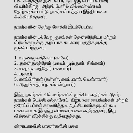
படைகளுக்கும் இடையே நடந்த ஒரு பெரிய போரை
விவரிக்கிறது. அந்தப் போரில் வில்லவர்-மீனவர்
தோற்கடிக்கப்பட்டு நாகர்கள் மத்திய இந்தியாவை
ஆக்கிரமித்தனர்.
நாகர்களின் தெற்கு நோக்கி இடம்பெயர்வு
நாகர்களின் பல்வேறு குலங்கள் தென்னிந்தியா மற்றும்
ஸ்ரீலங்காவுக்கு குறிப்பாக கடலோர பகுதிகளுக்கு
குடிபெயர்ந்தனர்.
1. வருணகுலத்தோர் (கரவே)
2. குகன்குலத்தோர் (மறவர், முற்குகர், சிங்களர்)
3. கவுரவகுலத்தோர் (கரையர்)
4. பரதவர்
5. களப்பிரர்கள் (கள்ளர், களப்பாளர், வெள்ளாளர்)
6. அஹிச்சத்ரம் நாகர்கள்(நாயர்)
இந்த நாகர்கள் வில்லவர்களின் முக்கிய எதிரிகள் ஆவர்.
நாகர்கள் டெல்லி சுல்தானேட், விஜயநகர நாயக்கர்கள் மற்றும்
ஐரோப்பியர்கள் காலனித்துவ ஆட்சியாளர்களுடன் கூடி
பக்கபலமாக இருந்து வில்லவர்களை எதிர்த்தனர், இது
வில்லவர் வீழ்ச்சிக்கு வழிவகுத்தது.
கர்நாடகாவின் பாணர்களின் பகை
_________________________________________