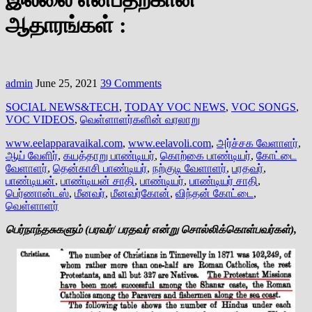
ஆதாரங்கள் :
admin
June 25, 2021
39 Comments
SOCIAL NEWS&TECH
,
TODAY VOC NEWS
,
VOC SONGS
,
VOC VIDEOS
,
வெள்ளாளர்களின் வரலாறு
www.eelapparavaikal.com
,
www.eelavoli.com
,
அர்ச்சக வேளாளர்
,
ஆய் வேளிர்
,
கயத்தாறு பாண்டியர்
,
கொற்கை பாண்டியர்
,
கோட்டை
வேளாளர்
,
தென்காசி பாண்டியர்
,
நற்குடி வேளாளர்
,
பரதவர்
,
பாண்டியன்
,
பாண்டியன் சாதி
,
பாண்டியர்
,
பாண்டியர் சாதி
,
பெர்ணான்டஸ்
,
மீனவர்
,
மீனவர்கோன்
,
விந்தன் கோட்டை
,
வெள்ளாளர்
பெர்நாந்தசுகளும் (பரவர்/ பரதவர் என்று சொல்லிக்கொள்பவர்கள்),