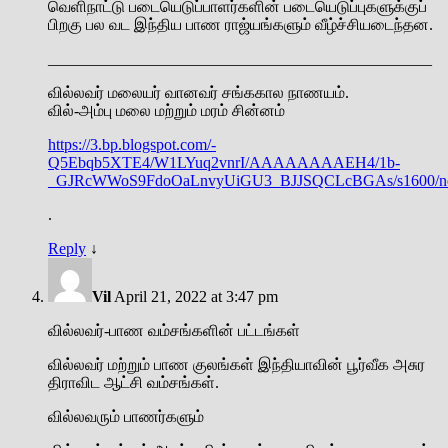
வெளிநாட்டு படையெடுப்பாளர்களின் படையெடுப்புகளுக்குப்
பிறகு பல வட இந்திய பாண ராஜ்யங்களும் வீழ்ச்சியடைந்தன.
________________________________________________
வில்லவர் மலையர் வானவர் சங்ககால நாணயம்.
வில்-அம்பு மலை மற்றும் மரம் சின்னம்
https://3.bp.blogspot.com/-
Q5Ebqb5XTE4/W1LYuq2vnrI/AAAAAAAAEH4/1b-
_GJRcWWoS9FdoOaLnvyUiGU3_BJJSQCLcBGAs/s1600/n
.
Reply
↓
Vil
April 21, 2022 at 3:47 pm
வில்லவர்-பாண வம்சங்களின் பட்டங்கள்
வில்லவர் மற்றும் பாண குலங்கள் இந்தியாவின் பூர்வீக அசுர
திராவிட ஆட்சி வம்சங்கள்.
வில்லவரும் பாணர்களும்