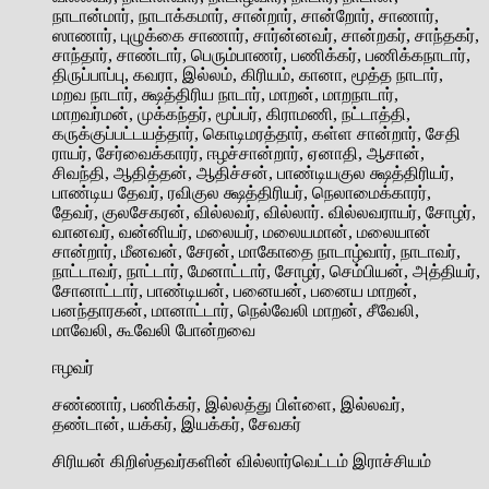
நாடான்மார், நாடாக்கமார், சான்றார், சான்றோர், சாணார்,
ஸாணார், புழுக்கை சாணார், சார்ன்னவர், சான்றகர், சாந்தகர்,
சாந்தார், சாண்டார், பெரும்பாணர், பணிக்கர், பணிக்கநாடார்,
திருப்பாப்பு, கவரா, இல்லம், கிரியம், கானா, மூத்த நாடார்,
மறவ நாடார், க்ஷத்திரிய நாடார், மாறன், மாறநாடார்,
மாறவர்மன், முக்கந்தர், மூப்பர், கிராமணி, நட்டாத்தி,
கருக்குப்பட்டயத்தார், கொடிமரத்தார், கள்ள சான்றார், சேதி
ராயர், சேர்வைக்காரர், ஈழச்சான்றார், ஏனாதி, ஆசான்,
சிவந்தி, ஆதித்தன், ஆதிச்சன், பாண்டியகுல க்ஷத்திரியர்,
பாண்டிய தேவர், ரவிகுல க்ஷத்திரியர், நெலாமைக்காரர்,
தேவர், குலசேகரன், வில்லவர், வில்லார். வில்லவராயர், சோழர்,
வானவர், வன்னியர், மலையர், மலையமான், மலையான்
சான்றார், மீனவன், சேரன், மாகோதை நாடாழ்வார், நாடாவர்,
நாட்டாவர், நாட்டார், மேனாட்டார், சோழர், செம்பியன், அத்தியர்,
சோனாட்டார், பாண்டியன், பனையன், பனைய மாறன்,
பனந்தாரகன், மானாட்டார், நெல்வேலி மாறன், சீவேலி,
மாவேலி, கூவேலி போன்றவை
ஈழவர்
சண்ணார், பணிக்கர், இல்லத்து பிள்ளை, இல்லவர்,
தண்டான், யக்கர், இயக்கர், சேவகர்
சிரியன் கிறிஸ்தவர்களின் வில்லார்வெட்டம் இராச்சியம்