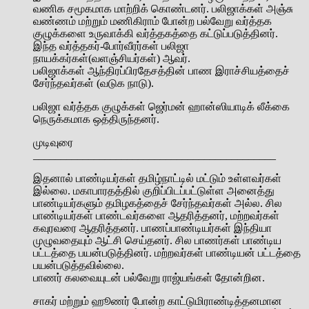
வணிக சமூகமாக மாற்றிக் கொண்டனர். பலிஜாக்கள் அஞ்சு
வண்ணம் மற்றும் மணிகிராம் போன்ற பல்வேறு வர்த்தக
குழுக்களை உருவாக்கி வர்த்தகத்தை கட்டுப்படுத்தினர்.
இந்த வர்த்தகர்-போர்வீரர்கள் பலிஜா
நாயக்கர்கள்(வளஞ்சியர்கள்) ஆவர்.
பலிஜாக்கள் ஆந்திரப்பிரதேசத்தின் பாண இராச்சியத்தைச்
சேர்ந்தவர்கள் (வடுக நாடு).
பலிஜா வர்த்தக குழுக்கள் ஜெர்மன் ஹான்ஸியாடிக் லீக்கை
நெருக்கமாக ஒத்திருந்தனர்.
முடிவுரை
____________________________________________
இதனால் பாண்டியர்கள் தமிழ்நாட்டில் மட்டும் உள்ளவர்கள்
இல்லை. மகாபாரதத்தில் குறிப்பிடப்பட்டுள்ள அனைத்து
பாண்டியர்களும் தமிழகத்தைச் சேர்ந்தவர்கள் அல்ல. சில
பாண்டியர்கள் பாண்டவர்களை ஆதரித்தனர், மற்றவர்கள்
கவுரவரை ஆதரித்தனர். பாணப்பாண்டியர்கள் இந்தியா
முழுவதையும் ஆட்சி செய்தனர். சில பாணர்கள் பாண்டிய
பட்டத்தை பயன்படுத்தினர். மற்றவர்கள் பாண்டியன் பட்டத்தை
பயன்படுத்தவில்லை.
பாணர் கலவையுடன் பல்வேறு ராஜ்யங்கள் தோன்றின.
சாகர் மற்றும் ஹூணர் போன்ற காட்டுமிராண்டித்தனமான