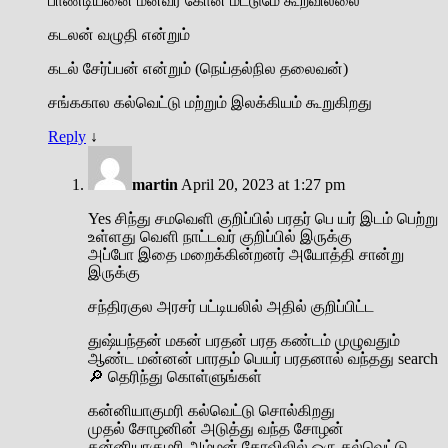
பாண்டியனை மீனவர் கோன் மட்டுமே கூறவில்லை
கடலன் வழுதி என்றும்
கடல் சேர்ப்பன் என்றும் (நெய்தல்நில தலைவன்)
சங்ககால கல்வெட்டு மற்றும் இலக்கியம் கூறுகிறது
Reply
↓
martin
April 20, 2023 at 1:27 pm
Yes சிந்து சமவெளி குறிப்பில் பரதர் பெ யர் இடம் பெற்று
உள்ளது வெளி நாட்டவர் குறிப்பில் இருக்கு
அப்போ இதை மறைக்கின்றனர் அயோத்தி சான்று
இருக்கு
சந்திரகுல அரசர் பட்டியலில் அதில் குறிப்பிட்ட
துஷ்யந்தன் மகன் பரதன் பரத கண்டம் முழுவதும்
ஆண்ட மன்னன் பாரதம் பெயர் பரதனால் வந்தது search
🔎 தெரிந்து கொள்ளுங்கள்
கன்னியாகுமரி கல்வெட்டு சொல்கிறது
முதல் சோழனின் அடுத்து வந்த சோழன்
கன்னியாகுமரி அம்மன் கோவிலில் ஒரு கல்வெட்டு