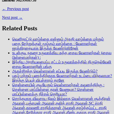
பிள்ளை 9629908758
← Previous post
Next post →
Related Posts
வெளிநாட்டு வாழ்க்கை என்னும் அகதி வாழ்க்கை மற்றும்
புதை சேற்றுக்குள் மூழ்கும் வாழ்க்கை : வேளாளர்கள்
ஜாக்கிரதையாக இருக்க வேண்டுகிறேன்
உடன்குடி நகரை உருவாக்கிய சுத்த சைவ வேளாளர்கள் (சைவ
பிள்ளைமார்கள்) :
இந்திய அரசியலமைப்பு சட்டம் உருவாக்கத்தில் திருநெல்வேலி
சைவ வேளாளரின் பங்கு
ஆகச்சிறந்த வெள்ளாளன் எப்படி இருக்க வேண்டும்?
புகழ் மற்றும் பணத்திற்காக வேளாளர்கள் உடம்பை விற்கலாமா?
இதற்கு பெயர் விபச்சாரம் தானே
சென்னையில் குடியேறும் வெள்ளாளர்கள் கவனத்திற்கு :
சென்னை மாப்பிள்ளை தான் வேணுமா? சென்னை
மாப்பிள்ளைக்கு நீச்சல் தெரியுமா?
சொந்தமாக விவசாய நிலம் இல்லாத வெள்ளாளன் சூத்திரன்
ஆவான்,பஞ்சமன் ஆவான்,தலித் சாதி ஆவான்,SC சாதி
ஆவான்,காலணி சாதிக்காரன் ஆவான்,தாழ்த்தப்பட்ட சாதி
ஆவான்,சேரிக்கார சாதி ஆவான்,தீண்டதகாத சாதி ஆவான்