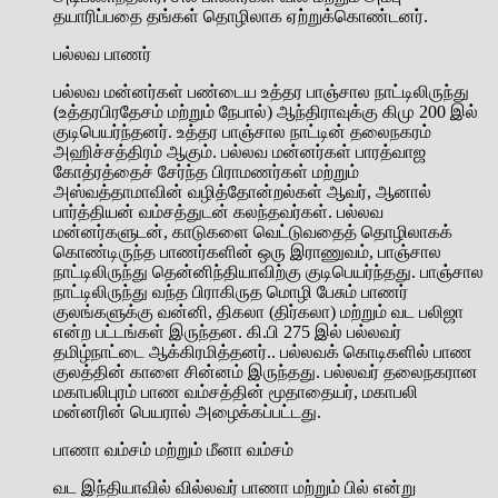
தயாரிப்பதை தங்கள் தொழிலாக ஏற்றுக்கொண்டனர்.
பல்லவ பாணர்
பல்லவ மன்னர்கள் பண்டைய உத்தர பாஞ்சால நாட்டிலிருந்து
(உத்தரபிரதேசம் மற்றும் நேபால்) ஆந்திராவுக்கு கிமு 200 இல்
குடிபெயர்ந்தனர். உத்தர பாஞ்சால நாட்டின் தலைநகரம்
அஹிச்சத்திரம் ஆகும். பல்லவ மன்னர்கள் பாரத்வாஜ
கோத்ரத்தைச் சேர்ந்த பிராமணர்கள் மற்றும்
அஸ்வத்தாமாவின் வழித்தோன்றல்கள் ஆவர், ஆனால்
பார்த்தியன் வம்சத்துடன் கலந்தவர்கள். பல்லவ
மன்னர்களுடன், காடுகளை வெட்டுவதைத் தொழிலாகக்
கொண்டிருந்த பாணர்களின் ஒரு இராணுவம், பாஞ்சால
நாட்டிலிருந்து தென்னிந்தியாவிற்கு குடிபெயர்ந்தது. பாஞ்சால
நாட்டிலிருந்து வந்த பிராகிருத மொழி பேசும் பாணர்
குலங்களுக்கு வன்னி, திகலா (திர்கலா) மற்றும் வட பலிஜா
என்ற பட்டங்கள் இருந்தன. கி.பி 275 இல் பல்லவர்
தமிழ்நாட்டை ஆக்கிரமித்தனர்.. பல்லவக் கொடிகளில் பாண
குலத்தின் காளை சின்னம் இருந்தது. பல்லவர் தலைநகரான
மகாபலிபுரம் பாண வம்சத்தின் மூதாதையர், மகாபலி
மன்னரின் பெயரால் அழைக்கப்பட்டது.
பாணா வம்சம் மற்றும் மீனா வம்சம்
வட இந்தியாவில் வில்லவர் பாணா மற்றும் பில் என்று