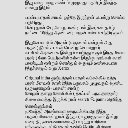
இது வரை பாரத கண்டம் முழுவதும தமிழர் இருந்த
சான்று இதில்
புமன்யு பரதன் சாயல் ஒத்தே இருந்தன் யென்று சொல்ல
படுகிறது
பின்பு தான் சேர,சோழ,பாண்டியன் இவர்கள் தமிழ்
நாட்டை பிரித்து ஆண்டனர் பரதன் வம்சம் சந்திர குலம்
இதுவே கடலில் அரசன் (வருணன் என்றால் அது
பரதன்) நீரின் கடவுள் யென்று சொல்லுவர்
கடலின் அரசனாக இன்றும் வாழ்ந்து வரும் இந்த மீனவ
பரதர் ( வேற பெயர்களில் உள்ள இருந்து நாங்கள் தான்
பாண்டியர் என்றும் சொல்லும் அதுவும் உண்மையாக
இருந்தாலும் அது Xerox
Original intha துஷ்யந்தன் பரதன் வம்சத்தில் வந்த
பரதர் மீனவன் தான் இந்த பருவதம் முழுவதும் ஆண்ட
(பருவதராஜன்- பரதன்) சான்று
சோழன் தனது கோவிலில் ( தகப்பன் பருவதராஜன்)
சிலை வைத்து இருக்கிறான் search 🔍 panni தெரிந்து
கொள்ளுங்கள்
மூவேந்தர் அரசர்களை ஊருவக்கியதே இந்த
பரதவர் மீனவன் தான் இந்த பர்வதராஜகுலம் இன்று
வரை திருவண்ணாமலை தீபம் ஏற்றும் உரிமை
எங்களுக்கு மட்டும்தான் உண்டு தெரிய வில்லை