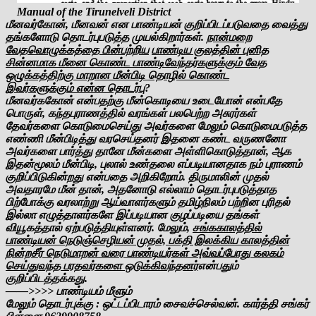
Manual of the Tirunelveli District
மீனவர்கோன், மீனவன் என பாண்டியன் குறிப்பிடப்படுவதை வைத்து
தங்களோடு தொடர்புபடுத்த முயல்கிறார்கள்.
நான்மறை
வேதவொழுக்கத்தை பின்பற்றிய
பாண்டிய குலத்தின் புனித
சின்னமாக மீனை கொண்ட பாண்டிவேந்தர்களுக்கும் வேத
ஒழுக்கத்திற்கு மாறான மீன்பிடி தொழில் கொண்ட
இவர்களுக்கும் என்ன தொடர்பு
?
மீனவர்ககோன் என்பதற்கு மீன்கொடியை உடையோன் என்பதே
பொருள், கந்தபுராணத்தில் வரங்கள் பலபெற்ற அசுரர்கள்
தேவர்களை கொடுமைசெய்து அவர்களை மேலும் கொடுமைபடுத்த
எண்ணி மீன்பிடித்து வரசெய்தனர் இதனை கண்ட வருணனோ
அவர்களை பார்த்து தானே மீன்களை அள்ளிகொடுத்தான், ஆக
இதன்மூலம் மீன்பிடி, புலால் உண்தலை எப்படியானதாக நம் புராணம்
குறிப்பிடுகின்றது என்பதை அறிகிறோம். திருமாலின் முதல்
அவதாரமே மீன் தான், அதனோடு எல்லாம் தொடர்புபடுத்தாத
பிற்போக்கு வரலாற்று ஆய்வாளர்களும் தமிழ்நிலம் பற்றின புரிதல்
இல்லா எழுத்தாளர்களே இப்படியான குழப்படியை தங்கள்
வியூகத்தால் ஏற்படுத்தியுள்ளனர். மேலும்,
சங்ககாலத்தில்
பாண்டியன் நெடுஞ்செழியன் முதல், பக்தி இலக்கிய காலத்தின்
நின்றசீர் நெடுமாறன் வரை பாண்டியர்கள் அவ்வப்போது கலகம்
செய்துவந்த பரதவர்களை ஒடுக்கிவந்தனர்
என்பதும்
குறிப்பிடத்தக்கது.
——>>>> பாண்டியம் மீளும்
மேலும் தொடர்புக்கு : ஒட்டப்பிடாரம் சைவச்செல்வன். கார்த்தி சங்கர்