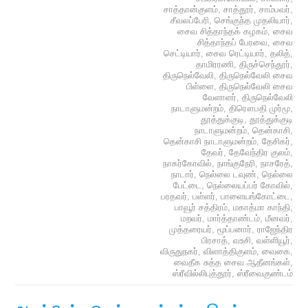
சாத்தான்குளம்
,
சாத்தூர்
,
சாம்பவர்
,
சீவலப்பேரி
,
செங்குந்த முதலியார்
,
சைவ சித்தாந்தக் கழகம்
,
சைவ
சித்தாந்தப் பேரவை
,
சைவ
செட்டியார்
,
சைவ ரெட்டியார்
,
தலித்
,
தாமிரரணி
,
திருச்செந்தூர்
,
திருநெல்வேலி
,
திருநெல்வேலி சைவ
பிள்ளை
,
திருநெல்வேலி சைவ
வேளாளர்
,
திருநெல்வேலி
நாடாளுமன்றம்
,
திரௌபதி முர்மூ
,
தூத்துக்குடி
,
தூத்துக்குடி
நாடாளுமன்றம்
,
தென்காசி
,
தென்காசி நாடாளுமன்றம்
,
தேசிகர்
,
தேவர்
,
தேவேந்திர குலம்
,
நாகர்கோவில்
,
நாங்குநேரி
,
நாசரேத்
,
நாடார்
,
நெல்லை டவுண்
,
நெல்லை
பேட்டை
,
நெல்லையப்பர் கோவில்
,
பரதவர்
,
பள்ளர்
,
பாளையங்கோட்டை
,
பாவூர் சத்திரம்
,
மகாத்மா காந்தி
,
மறவர்
,
மார்த்தாண்டம்
,
மீனவர்
,
முத்தரையர்
,
மூப்பனார்
,
ராஜேந்திர
பிரசாத்
,
வஉசி
,
வள்ளியூர்
,
விருதுநகர்
,
விளாத்திகுளம்
,
வைகை
,
வைதீக சுத்த சைவ ஆதீனங்கள்
,
ஸ்ரீவில்லிபுத்தூர்
,
ஸ்ரீவைகுண்டம்