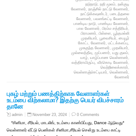
நடுநாடு
,
நதி மூலம்
,
நன்குடி
வேளாளர்
,
நாஞ்சில் நாட்டு வேளாளர்
,
நாட்டுக்கவுண்டர்
,
படைத்தலை
வேளாளர்
,
பவளங்கட்டி வேளாளர்
,
பாண்டிய நாடு
,
பாண்டிய வேளாளர்
,
பால வேளாளர்
,
பிரம்ம சத்திரியர்
,
பிராமணர்
,
பிள்ளை
,
பூந்தமல்லி
முதலியார்
,
பூவைசியர்
,
பையூர்
கோட்ட வேளாளர்
,
மட்டக்களப்பு
,
முசுகுந்த வேளாளர்
,
முதலியார்
,
முல்லைத்தீவு
,
மூப்பனார்
,
யது குலம்
,
யாழ்
,
யாழ்ப்பாண வெள்ளாளர்
,
வத்திராயிருப்பு
,
வீரகொடி வேளாளர்
,
வெற்றிலைக்காரர்
,
வெள்ளாஞ்செட்டியார்
,
வெள்ளாளர்
,
வேளாளர்
புகழ் மற்றும் பணத்திற்காக வேளாளர்கள்
உடம்பை விற்கலாமா? இதற்கு பெயர் விபச்சாரம்
தானே
November 23, 2024
0 Comments
admin
*சினிமா, சீரியல், மாடலிங், உடம்பை காண்பிப்பது, Dance ஆடுவது*
வெள்ளாளர் வீட்டு பெண்கள் சினிமா,சீரியல் சென்று உடம்பை காட்டி