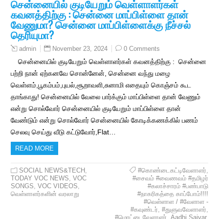
சென்னையில் குடியேறும் வெள்ளாளர்கள்
கவனத்திற்கு : சென்னை மாப்பிள்ளை தான்
வேணுமா? சென்னை மாப்பிள்ளைக்கு நீச்சல்
தெரியுமா?
November 23, 2024
0 Comments
admin
சென்னையில் குடியேறும் வெள்ளாளர்கள் கவனத்திற்கு : சென்னை
பற்றி நான் ஏற்கனவே சொன்னேன், சென்னை வந்து மழை
வெள்ளம்,பூகம்பம்,புயல்,சூறாவளி,சுனாமி எதையும் கொஞ்சம் கூட
தாங்காது! சென்னையில் வேலை பார்க்கும் மாப்பிள்ளை தான் வேணும்
என்று சொல்வோர் சென்னையில் குடியேறும் மாப்பிள்ளை தான்
வேண்டும் என்று சொல்வோர் சென்னையில் கோடிக்கணக்கில் பணம்
செலவு செய்து வீடு கட்டுவோர்,Flat…
READ MORE
SOCIAL NEWS&TECH
,
#கொண்டைகட்டிவேளாளர்
,
TODAY VOC NEWS
,
VOC
#சைவம் #வைணவம் #தமிழர்
SONGS
,
VOC VIDEOS
,
#கலாச்சாரம் #பண்பாடு
வெள்ளாளர்களின் வரலாறு
#நாகரிகத்தை காப்போம்!!!!
#வெள்ளாள / #வேளாள -
#கவுண்டர்
,
#துளுவவேளாளர்
,
#மொட்டைவேளாளர்
,
Aadhi Saivar
,