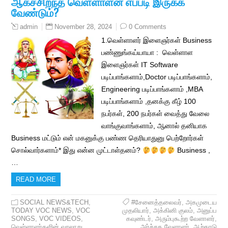
ஆகச்சிறந்த வெள்ளாளன் எப்படி இருக்க
வேண்டும்?
November 28, 2024
0 Comments
admin
1.வெள்ளாளர் இளைஞர்கள் Business
பண்ணுங்கய்யாயா : வெள்ளாள
இளைஞர்கள் IT Software
படிப்பாங்களாம்,Doctor படிப்பாங்களாம்,
Engineering படிப்பாங்களாம் ,MBA
படிப்பாங்களாம் ,தனக்கு கீழ் 100
நபர்கள், 200 நபர்கள் வைத்து வேலை
வாங்குவாங்களாம், ஆனால் தனியாக
Business மட்டும் என் மகனுக்கு பண்ண தெரியாதுனு பெற்றோர்கள்
சொல்வார்களாம்* இது என்ன முட்டாள்தனம்?
Business ,
…
READ MORE
SOCIAL NEWS&TECH
,
#சேனைத்தலைவர்
,
அகமுடைய
TODAY VOC NEWS
,
VOC
முதலியார்
,
அக்கினி குலம்
,
அனுப்ப
SONGS
,
VOC VIDEOS
,
கவுண்டர்
,
அரும்புகூற்ற வேளாளர்
,
வெள்ளாளர்களின் வரலாறு
அர்ச்சக வேளாளர்
,
ஆற்காடு