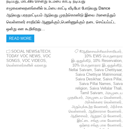
நடிப்பது, மாடலிங் சென்று உடம்பை காட்டி நடிப்பது
சமூகவலைதளங்களில் உடம்பை காட்டி வீடியோ போடுவது Dance
ஆடுவது பரதநாட்டியம் ஆடுவது முதற்கொண்டு இவை அனைத்தும்
வெள்ளாளர் சாதியில் ஆணுக்கும்,பெண்ணுக்கும் தடை செய்யப்பட்ட
ஒன்று என கூறிகிறது…
READ MORE
SOCIAL NEWS&TECH
,
#ஆதிசைவச்சிவாச்சாரியார்
,
TODAY VOC NEWS
,
VOC
10% EWS பொருளாதார
SONGS
,
VOC VIDEOS
,
இடஒதுக்கீடு
,
10% Reservation
,
வெள்ளாளர்களின் வரலாறு
10% பொருளாதார இடஒதுக்கீடு
,
Nellai Saivam
,
Saiva Chettiyaar
,
Saiva Chettiyar Matrimonial
,
Saiva Desikhar
,
Saiva Pillai
,
Saiva Pillai Names
,
Saiva
religion
,
Saiva Vellalar Thali
,
Tamil Saivam
,
அகமுடைய
முதலியார்
,
அகமுடைய வெள்ளாளர்
,
அச்சுக்கரை வெள்ளாளர்
,
அரும்புக்கூற்ற வேளாளர்
,
அர்ச்சக
வெள்ளாளர்
,
ஆதிகாராள வேளாளர்
,
ஆதிசைவர்
,
ஆறுநாட்டு வேளாளர்
,
இரட்டை சங்கு பால வேளாளர்
,
ஒற்றை சங்கு பால வேளாளர்
,