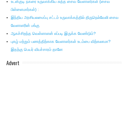
உடன்குடி நகரை உருவாக்கிய சுத்த சைவ வேளாளர்கள் (சைவ
பிள்ளைமார்கள்) :
இந்திய அரசியலமைப்பு சட்டம் உருவாக்கத்தில் திருநெல்வேலி சைவ
வேளாளரின் பங்கு
ஆகச்சிறந்த வெள்ளாளன் எப்படி இருக்க வேண்டும்?
புகழ் மற்றும் பணத்திற்காக வேளாளர்கள் உடம்பை விற்கலாமா?
இதற்கு பெயர் விபச்சாரம் தானே
Advert