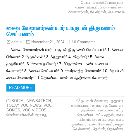
கொடி
,
வாணக்கோவரையர்
,
வாணாதிராயர்
,
வெள்ளாளர்கள்
,
வேளாளர்கள்
,
வேளிர்கள்
,
வைணவம்
சைவ வேளாளர்கள் யார் யாருடன் திருமணம்
செய்யலாம்
November 21, 2024
0 Comments
admin
*சைவ வேளாளர்கள் யார் யாருடன் திருமணம் செய்யலாம்* 1. *சைவ
பிள்ளை* 2. *குருக்கள்* 3. *ஓதுவார்* 4. *தேசிகர்* 5. *சைவ
முதலியார்*, 6. *சைவ நயினார்* 7. *தொண்டை மண்டல சைவ
வேளாளர்* 8. *சைவ செட்டியார்* 9. *கார்காத்த வேளாளர்* 10. *ஓ.பா.சி
சைவ வேளாளர்* 11.தொண்டை மண்டல ஆதிசைவ வேளாளர்…
READ MORE
SOCIAL NEWS&TECH
,
ஓ.பா.சி வேளாளர்
,
ஓதுவார்
,
TODAY VOC NEWS
,
VOC
காணியாளர்
,
கார்காத்த வேளாளர்
,
SONGS
,
VOC VIDEOS
,
குருக்கள்
,
கொண்டை கட்டி
,
வெள்ளாளர்களின் வரலாறு
கொண்டை கட்டி முதலி
,
சைவ
நயினார்
,
சைவ பிள்ளை
,
சைவ
முதலியார்
,
சைவ வேளாளர்
,
ஜைன
வெள்ளாளர்
,
தேசிகர்
,
தொண்டை