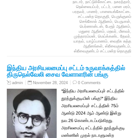
நாடார்
,
நாட்டுக்கோட்டை நகரத்தார்
,
நெல்லையப்பர்
,
பட்டர்
,
பனை மரம்
,
பரதவர்
,
பாணர்
,
பாளையங்கோட்டை
சட்டமன்ற தொகுதி
,
பெருங்குளம்
செங்கோல் ஆதினம்
,
பெருமாள்
,
பெர்ணான்டஸ்
,
பேரூர் ஆதினம்
,
மதுரை ஆதீனம்
,
மறவர்
,
மீனவர்
,
முத்தாரம்மன்
,
மெய்க்கண்ட தேவர்
,
யாதவ்
,
யாழ்ப்பாணம்
,
வைதீக சுத்த
ஆதீனங்கள்
,
ஸ்ரீவைகுண்டம்
,
ஸ்ரீவைகுண்டம் சட்டமன்ற தொகுதி
இந்திய அரசியலமைப்பு சட்டம் உருவாக்கத்தில்
திருநெல்வேலி சைவ வேளாளரின் பங்கு
November 28, 2024
0 Comments
admin
*இந்திய அரசியலமைப்புச் சட்டத்தில்
தூத்துக்குடியின் பங்கு!* இந்திய
அரசியலமைப்புச் சட்டத்தின் 75ம்
ஆண்டு 2024 ஆம் ஆண்டு இன்று
நவ.26 கொண்டாடப்படுகிறது.
அரசிலமைப்பு சட்டத்தில் தூத்துக்குடி
மண்ணின் முதல் நாடாளுமன்ற