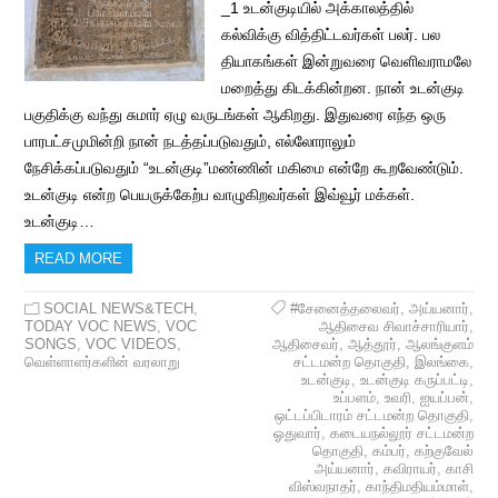
_1 உடன்குடியில் அக்காலத்தில்
கல்விக்கு வித்திட்டவர்கள் பலர். பல
தியாகங்கள் இன்றுவரை வெளிவராமலே
மறைத்து கிடக்கின்றன. நான் உடன்குடி
பகுதிக்கு வந்து சுமார் ஏழு வருடங்கள் ஆகிறது. இதுவரை எந்த ஒரு
பாரபட்சமுமின்றி நான் நடத்தப்படுவதும், எல்லோராலும்
நேசிக்கப்படுவதும் “உடன்குடி”மண்ணின் மகிமை என்றே கூறவேண்டும்.
உடன்குடி என்ற பெயருக்கேற்ப வாழுகிறவர்கள் இவ்வூர் மக்கள்.
உடன்குடி…
READ MORE
SOCIAL NEWS&TECH
,
#சேனைத்தலைவர்
,
அய்யனார்
,
TODAY VOC NEWS
,
VOC
ஆதிசைவ சிவாச்சாரியார்
,
SONGS
,
VOC VIDEOS
,
ஆதிசைவர்
,
ஆத்தூர்
,
ஆலங்குளம்
வெள்ளாளர்களின் வரலாறு
சட்டமன்ற தொகுதி
,
இலங்கை
,
உடன்குடி
,
உடன்குடி கருப்பட்டி
,
உப்பளம்
,
உவரி
,
ஐயப்பன்
,
ஒட்டப்பிடாரம் சட்டமன்ற தொகுதி
,
ஓதுவார்
,
கடையநல்லூர் சட்டமன்ற
தொகுதி
,
கம்பர்
,
கற்குவேல்
அய்யனார்
,
கவிராயர்
,
காசி
விஸ்வநாதர்
,
காந்திமதியம்மாள்
,