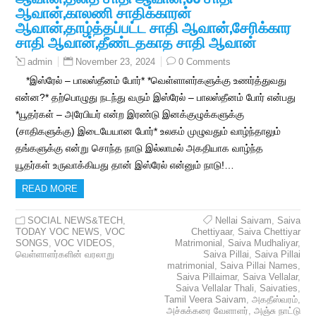
ஆவான்,காலணி சாதிக்காரன்
ஆவான்,தாழ்த்தப்பட்ட சாதி ஆவான்,சேரிக்கார
சாதி ஆவான்,தீண்டதகாத சாதி ஆவான்
November 23, 2024
0 Comments
admin
*இஸ்ரேல் – பாலஸ்தீனம் போர்* *வெள்ளாளர்களுக்கு உணர்த்துவது
என்ன?* தற்பொழுது நடந்து வரும் இஸ்ரேல் – பாலஸ்தீனம் போர் என்பது
*யூதர்கள் – அரேபியர் என்ற இரண்டு இனக்குழுக்களுக்கு
(சாதிகளுக்கு) இடையேயான போர்* உலகம் முழுவதும் வாழ்ந்தாலும்
தங்களுக்கு என்று சொந்த நாடு இல்லாமல் அகதியாக வாழ்ந்த
யூதர்கள் உருவாக்கியது தான் இஸ்ரேல் என்னும் நாடு!…
READ MORE
SOCIAL NEWS&TECH
,
Nellai Saivam
,
Saiva
TODAY VOC NEWS
,
VOC
Chettiyaar
,
Saiva Chettiyar
SONGS
,
VOC VIDEOS
,
Matrimonial
,
Saiva Mudhaliyar
,
வெள்ளாளர்களின் வரலாறு
Saiva Pillai
,
Saiva Pillai
matrimonial
,
Saiva Pillai Names
,
Saiva Pillaimar
,
Saiva Vellalar
,
Saiva Vellalar Thali
,
Saivaties
,
Tamil Veera Saivam
,
அகதீஸ்வரம்
,
அச்சுக்கரை வேளாளர்
,
அஞ்சு நாட்டு