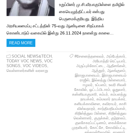
உறுப்பினர் மு.சி.வீரபாகுபிள்ளை தமிழில்
கையெழுத்திட்டவர் என்பது
பெருமைக்குரிய‌து. இந்திய
அரசியலமைப்பு சட்டத்தின் 75-வது ஆண்டினை சிறப்பாகக்
கொண்டாடும் வகையில் இன்று 26.11.2024 நாளன்று காலை…
READ MORE
SOCIAL NEWS&TECH
,
#சேனைத்தலைவர்
,
அம்பேத்கார்
,
TODAY VOC NEWS
,
VOC
அயோத்தி ரெட்டியார்
,
SONGS
,
VOC VIDEOS
,
அருப்புக்கோட்டை
,
ஆதீனங்கள்
,
வெள்ளாளர்களின் வரலாறு
ஆத்தூர்
,
ஆலங்குளம்
,
இராஜபாளையம்
,
இராஜபாளையம்
ராஜீஸ்
,
இல்லத்து பிள்ளைமார்
,
ஈழவர்
,
உப்பளம்
,
உவரி சிவன்
கோவில்
,
ஒட்டப்பிடாரம்
,
ஓதுவார்
,
கன்னியாகுமாரி
,
கம்பர்
,
கம்பளத்து
நாயக்கர்
,
கம்மவார் நாயக்கர்
,
களியக்காவிளை
,
கவிராயர்
,
காசி
விஸ்வநாதர்
,
காந்திமதியம்மாள்
,
கிறிஸ்த்துவ பிள்ளை
,
கிறிஸ்த்துவ
வெள்ளாளர்
,
குருக்கள்
,
குற்றாலம்
,
குலசேகரப்பட்டிணம்
,
கைக்கோள
முதலியார்
,
கோட்சே
,
கோவில்பட்டி
,
சங்கரன்கோவில்
,
சாணார்
,