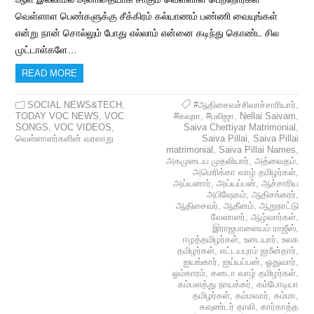
வெள்ளாள பெண்களுக்கு சீக்கிரம் கல்யாணம் பண்ணி வையுங்கள்
என்று நான் சொல்லும் போது எல்லாம் என்னை கடிந்து கொண்ட சில
முட்டாள்களே…
READ MORE
SOCIAL NEWS&TECH
,
#ஆதிசைவச்சிவாச்சாரியார்
,
TODAY VOC NEWS
,
VOC
#கவுரா
,
#பலிஜா
,
Nellai Saivam
,
SONGS
,
VOC VIDEOS
,
Saiva Chettiyar Matrimonial
,
வெள்ளாளர்களின் வரலாறு
Saiva Pillai
,
Saiva Pillai
matrimonial
,
Saiva Pillai Names
,
அகமுடைய முதலியார்
,
அத்வைதம்
,
அமெரிக்கா வாழ் தமிழர்கள்
,
அய்யனார்
,
அய்யப்பன்
,
ஆச்சாரிய
அபிஷேகம்
,
ஆதிசங்கரர்
,
ஆதிசைவர்
,
ஆதீனம்
,
ஆறுநாட்டு
வேளாளர்
,
ஆழ்வார்கள்
,
இராஜபாளையம் ராஜீஸ்
,
ஈழத்தமிழர்கள்
,
உடையார்
,
உலக
தமிழர்கள்
,
எட்டயபுரம் ஜமீன்தார்
,
ஐயங்கார்
,
ஐய்யப்பன்
,
ஓதுவார்
,
ஓம்காரம்
,
கனடா வாழ் தமிழர்கள்
,
கம்பளத்து நாயக்கர்
,
கம்போடியா
தமிழர்கள்
,
கம்மவார்
,
கம்மா
,
கவுண்டர் தாலி
,
கார்காத்த