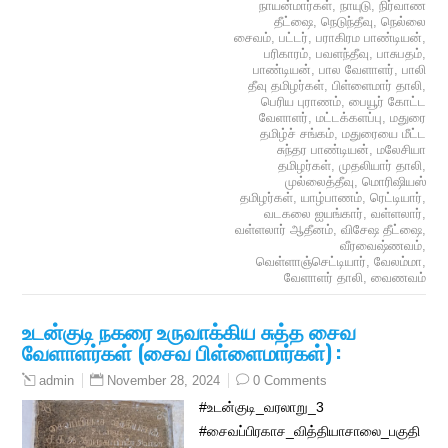
நாயன்மார்கள்
,
நாயுடு
,
நிர்வாண
தீட்ஷை
,
நெடுந்தீவு
,
நெல்லை
சைவம்
,
பட்டர்
,
பராகிரம பாண்டியன்
,
பரிகாரம்
,
பவளந்தீவு
,
பாசுபதம்
,
பாண்டியன்
,
பால வேளாளர்
,
பாலி
தீவு தமிழர்கள்
,
பிள்ளைமார் தாலி
,
பெரிய புராணம்
,
பையூர் கோட்ட
வேளாளர்
,
மட்டக்களப்பு
,
மதுரை
தமிழ்ச் சங்கம்
,
மதுரையை மீட்ட
சுந்தர பாண்டியன்
,
மலேசியா
தமிழர்கள்
,
முதலியார் தாலி
,
முல்லைத்தீவு
,
மொரிஷியஸ்
தமிழர்கள்
,
யாழ்பாணம்
,
ரெட்டியார்
,
வடகலை ஐயங்கார்
,
வள்ளலார்
,
வள்ளலார் ஆதீனம்
,
விசேஷ தீட்ஷை
,
வீரவைஷ்ணவம்
,
வெள்ளாஞ்செட்டியார்
,
வேலம்மா
,
வேளாளர் தாலி
,
வைணவம்
உடன்குடி நகரை உருவாக்கிய சுத்த சைவ
வேளாளர்கள் (சைவ பிள்ளைமார்கள்) :
November 28, 2024
0 Comments
admin
#உடன்குடி_வரலாறு_3
#சைவப்பிரகாச_வித்தியாசாலை_பகுதி