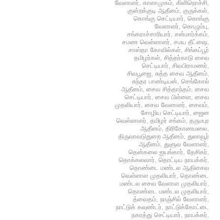
வேளாளர்
,
காளாமுகம்
,
கிளிநொச்சி
,
குன்றக்குடி ஆதீனம்
,
குருக்கள்
,
கொங்கு செட்டியார்
,
கொங்கு
வேளாளர்
,
கொழும்பு
,
சங்கராச்சாரியார்
,
சன்மார்க்கம்
,
சமண வெள்ளாளர்
,
சமய தீட்ஷை
,
சாஸ்தா கோவில்கள்
,
சிங்கப்பூர்
தமிழர்கள்
,
சித்தர்காடு சைவ
செட்டியார்
,
சிவபிராமணர்
,
சிவபூஜை
,
சுத்த சைவ ஆதீனம்
,
சுந்தர பாண்டியன்
,
செங்கோல்
ஆதீனம்
,
சைவ சித்தாந்தம்
,
சைவ
செட்டியார்
,
சைவ பிள்ளை
,
சைவ
முதலியார்
,
சைவ வேளாளர்
,
சைவம்
,
சோழிய செட்டியார்
,
ஜைன
வெள்ளாளர்
,
தமிழர் சங்கம்
,
தருமபுர
ஆதீனம்
,
திரிகோணமலை
,
திருவாவடுதுறை ஆதீனம்
,
துலாவூர்
ஆதீனம்
,
துளுவ வேளாளர்
,
தென்கலை ஐயங்கார்
,
தேசிகர்
,
தொக்கலவார்
,
தொட்டிய நாயக்கர்
,
தொண்டை மண்டல ஆதிசைவ
வெள்ளாள முதலியார்
,
தொண்டை
மண்டல சைவ வேளாள முதலியார்
,
தொண்டை மண்டல முதலியார்
,
த்வைதம்
,
நாஞ்சில் வேளாளர்
,
நாட்டுக் கவுண்டர்
,
நாட்டுக்கோட்டை
நகரத்து செட்டியார்
,
நாயக்கர்
,