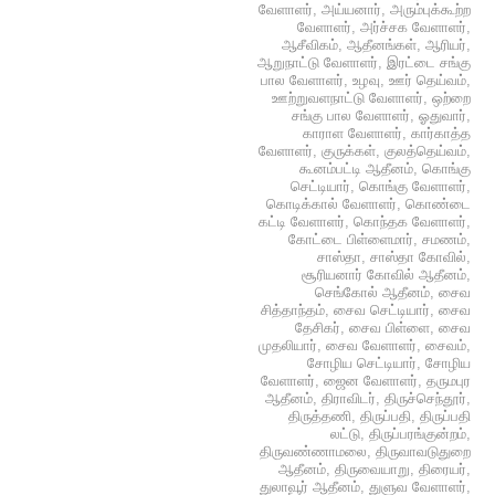
வேளாளர்
,
அய்யனார்
,
அரும்புக்கூற்ற
வேளாளர்
,
அர்ச்சக வேளாளர்
,
ஆசீவிகம்
,
ஆதீனங்கள்
,
ஆரியர்
,
ஆறுநாட்டு வேளாளர்
,
இரட்டை சங்கு
பால வேளாளர்
,
உழவு
,
ஊர் தெய்வம்
,
ஊற்றுவளநாட்டு வேளாளர்
,
ஒற்றை
சங்கு பால வேளாளர்
,
ஓதுவார்
,
காராள வேளாளர்
,
கார்காத்த
வேளாளர்
,
குருக்கள்
,
குலத்தெய்வம்
,
கூனம்பட்டி ஆதீனம்
,
கொங்கு
செட்டியார்
,
கொங்கு வேளாளர்
,
கொடிக்கால் வேளாளர்
,
கொண்டை
கட்டி வேளாளர்
,
கொந்தக வேளாளர்
,
கோட்டை பிள்ளைமார்
,
சமணம்
,
சாஸ்தா
,
சாஸ்தா கோவில்
,
சூரியனார் கோவில் ஆதீனம்
,
செங்கோல் ஆதீனம்
,
சைவ
சித்தாந்தம்
,
சைவ செட்டியார்
,
சைவ
தேசிகர்
,
சைவ பிள்ளை
,
சைவ
முதலியார்
,
சைவ வேளாளர்
,
சைவம்
,
சோழிய செட்டியார்
,
சோழிய
வேளாளர்
,
ஜைன வேளாளர்
,
தருமபுர
ஆதீனம்
,
திராவிடர்
,
திருச்செந்தூர்
,
திருத்தணி
,
திருப்பதி
,
திருப்பதி
லட்டு
,
திருப்பரங்குன்றம்
,
திருவண்ணாமலை
,
திருவாவடுதுறை
ஆதீனம்
,
திருவையாறு
,
திரையர்
,
துலாவூர் ஆதீனம்
,
துளுவ வேளாளர்
,