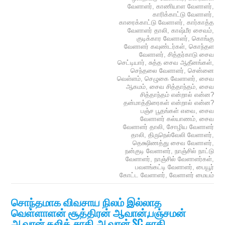
வேளாளர்
,
காணியாள வேளாளர்
,
காரிக்காட்டு வேளாளர்
,
காரைக்காட்டு வேளாளர்
,
கார்காத்த
வேளாளர் தாலி
,
காஷ்மீர சைவம்
,
குடிக்கார வேளாளர்
,
கொங்கு
வேளாளர் கவுண்டர்கள்
,
கொந்தள
வேளாளர்
,
சித்தர்காடு சைவ
செட்டியார்
,
சுத்த சைவ ஆதீனங்கள்
,
செந்தலை வேளாளர்
,
சென்னை
வெள்ளம்
,
செழுகை வேளாளர்
,
சைவ
ஆகமம்
,
சைவ சித்தாந்தம்
,
சைவ
சித்தாந்தம் என்றால் என்ன?
தன்மாத்திரைகள் என்றால் என்ன?
பஞ்ச பூதங்கள் எவை
,
சைவ
வேளாளர் கல்யாணம்
,
சைவ
வேளாளர் தாலி
,
சோழிய வேளாளர்
தாலி
,
திருநெல்வேலி வேளாளர்
,
தெக்ஷிணத்து சைவ வேளாளர்
,
நன்குடி வேளாளர்
,
நாஞ்சில் நாட்டு
வேளாளர்
,
நாஞ்சில் வேளாளர்கள்
,
பவளங்கட்டி வேளாளர்
,
பையூர்
கோட்ட வேளாளர்
,
வேளாளர் மையம்
சொந்தமாக விவசாய நிலம் இல்லாத
வெள்ளாளன் சூத்திரன் ஆவான்,பஞ்சமன்
ஆவான்,தலித் சாதி ஆவான்,SC சாதி