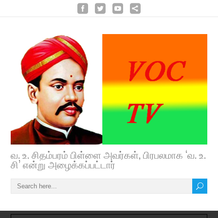
வ. உ. சிதம்பரம் பிள்ளை அவர்கள், பிரபலமாக ‘வ. உ.
சி’ என்று அழைக்கப்பட்டார்