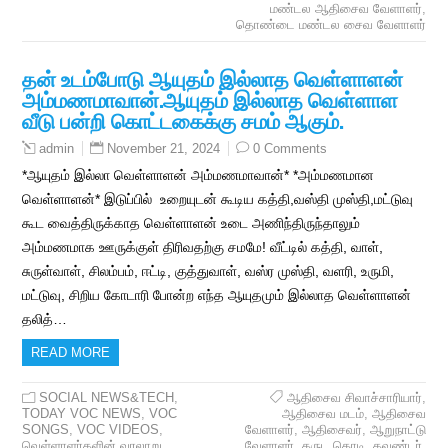
மண்டல ஆதிசைவ வேளாளர்
,
தொண்டை மண்டல சைவ வேளாளர்
தன் உடம்போடு ஆயுதம் இல்லாத வெள்ளாளன்
அம்மணமாவான்.ஆயுதம் இல்லாத வெள்ளாள
வீடு பன்றி கொட்டகைக்கு சமம் ஆகும்.
November 21, 2024
0 Comments
admin
*ஆயுதம் இல்லா வெள்ளாளன் அம்மணமாவான்* *அம்மணமான
வெள்ளாளன்* இடுப்பில் உறையுடன் கூடிய கத்தி,வஸ்தி முஸ்தி,மட்டுவு
கூட வைத்திருக்காத வெள்ளாளன் உடை அணிந்திருந்தாலும்
அம்மணமாக ஊருக்குள் திரிவதற்கு சமமே! வீட்டில் கத்தி, வாள்,
சுருள்வாள், சிலம்பம், ஈட்டி, குத்துவாள், வஸ்ர முஸ்தி, வளரி, உருமி,
மட்டுவு, சிறிய கோடாரி போன்ற எந்த ஆயுதமும் இல்லாத வெள்ளாளன்
தலித்…
READ MORE
SOCIAL NEWS&TECH
,
ஆதிசைவ சிவாச்சாரியார்
,
TODAY VOC NEWS
,
VOC
ஆதிசைவ மடம்
,
ஆதிசைவ
SONGS
,
VOC VIDEOS
,
வேளாளர்
,
ஆதிசைவர்
,
ஆறுநாட்டு
வெள்ளாளர்களின் வரலாறு
வேளாளர்
,
கருட கொடி
,
கவுண்டர்
,