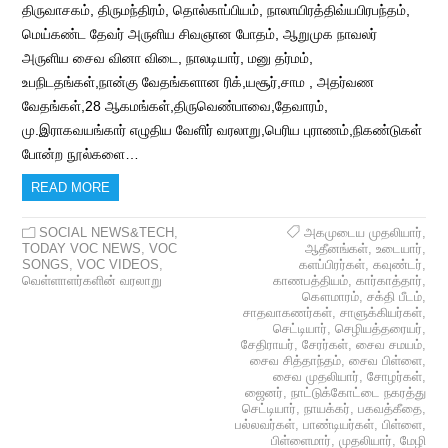
திருவாசகம், திருமந்திரம், தொல்காப்பியம், நாலாயிரத்திவ்யபிரபந்தம்,
மெய்கண்ட தேவர் அருளிய சிவஞான போதம், ஆறுமுக நாவலர்
அருளிய சைவ வினா விடை, நாலடியார், மனு தர்மம்,
உபநிடதங்கள்,நான்கு வேதங்களான ரிக்,யசூர்,சாம , அதர்வண
வேதங்கள்,28 ஆகமங்கள்,திருவெண்பாவை,தேவாரம்,
மு.இராகவயங்கார் எழுதிய வேளிர் வரலாறு,பெரிய புராணம்,நிகண்டுகள்
போன்ற நூல்களை…
READ MORE
SOCIAL NEWS&TECH
,
அகமுடைய முதலியார்
,
TODAY VOC NEWS
,
VOC
ஆதீனங்கள்
,
உடையார்
,
SONGS
,
VOC VIDEOS
,
களப்பிரர்கள்
,
கவுண்டர்
,
வெள்ளாளர்களின் வரலாறு
காணபத்தியம்
,
கார்காத்தார்
,
கௌமாரம்
,
சக்தி பீடம்
,
சாதவாகணர்கள்
,
சாளுக்கியர்கள்
,
செட்டியார்
,
செழியத்தரையர்
,
சேதிராயர்
,
சேரர்கள்
,
சைவ சமயம்
,
சைவ சித்தாந்தம்
,
சைவ பிள்ளை
,
சைவ முதலியார்
,
சோழர்கள்
,
ஜைனர்
,
நாட்டுக்கோட்டை நகரத்து
செட்டியார்
,
நாயக்கர்
,
பகவத்கீதை
,
பல்லவர்கள்
,
பாண்டியர்கள்
,
பிள்ளை
,
பிள்ளைமார்
,
முதலியார்
,
மேழி