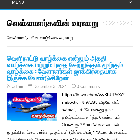
வெள்ளாளர்களின் வரலாறு
வெள்ளாளர்களின் வாழ்க்கை வரலாறு
வெளிநாட்டு வாழ்க்கை என்னும் அகதி
வாழ்க்கை மற்றும் புதை சேற்றுக்குள் மூழ்கும்
வாழ்க்கை : வேளாளர்கள் ஜாக்கிரதையாக
இருக்க வேண்டுகிறேன்
December 3, 2024
0 Comments
admin
https://fb.watch/mAyyKbURxX/?
mibextid=NnVzG8 வீடியோவில்
உள்ளவர்கள் *பொண்ணு நம்ம
தமிழ்நாட்டை சார்ந்த வெள்ளாளர்
பொண்ணு* *மாப்பிள்ளை பையன்
துருக்கி நாட்டை சார்ந்த துலுக்கன் (இஸ்லாமியர்)* *கொள்ளி வைக்க
ஆள் இல்லாமல் அனாதையாக சாகும் வெள்ளாள பெற்றோர்கள்*