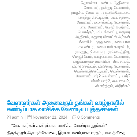
தொண்டை மண்டல ஆதிசைவ
வேளாளர்
,
நன்குடி வேளாளர்
,
நாஞ்சில் வேளாளர்
,
நாட்டுக்கோட்டை
நகரத்து செட்டியார்
,
படைத்தலை
வேளாளர்
,
பவளங்கட்டி வேளாளர்
,
பால வேளாளர்
,
பேரூர் ஆதீனம்
,
பௌத்தம்
,
மட்டக்களப்பு
,
மதுரை
ஆதீனம்
,
மதுரை மீனாட்சி அம்மன்
கோவில்
,
மருதமலை
,
மலையாள
கவுண்டர்
,
மலையாளி கவுண்டர்
,
முசுகுந்த வேளாளர்
,
முல்லைத்தீவு
,
மொழி போர்
,
யாழ்ப்பாண வேளாளர்
,
யாழ்ப்பாணம் வன்னியர்
,
விவசாயம்
,
வீட்டு தெய்வம்
,
வீரகொடி வேளாளர்
,
வெள்ளாஞ்செட்டியார்
,
வெள்ளாளர்
,
வேளாளர் யார்? வெள்ளாட்டி யார்?
பள்ளர் யார்?
,
வைணவம்
,
ஸ்மார்த்தம்
,
ஸ்ரீரங்கம்
வேளாளர்கள் அனைவரும் தங்கள் வாழ்நாளில்
கண்டிப்பாக வாசிக்க வேண்டிய புத்தகங்கள்
November 21, 2024
0 Comments
admin
*வேளாளர்கள் கண்டிப்பாக வாசிக்க வேண்டிய நூல்கள்*
திருக்குறள்,ஆசாரக்கோவை, இராமாயணம்,மகாபாரதம், பகவத்கீதை,