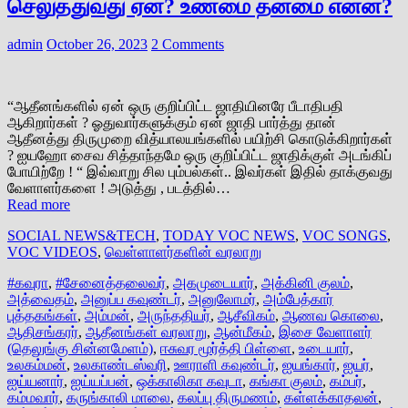
செலுத்துவது ஏன்? உண்மை தன்மை என்ன?
admin
October 26, 2023
2 Comments
“ஆதீனங்களில் ஏன் ஒரு குறிப்பிட்ட ஜாதியினரே பீடாதிபதி
ஆகிறார்கள் ? ஓதுவார்களுக்கும் ஏன் ஜாதி பார்த்து தான்
ஆதீனத்து திருமுறை வித்யாலயங்களில் பயிற்சி கொடுக்கிறார்கள்
? ஐயஹோ சைவ சித்தாந்தமே ஒரு குறிப்பிட்ட ஜாதிக்குள் அடங்கிப்
போயிற்றே ! “ இவ்வாறு சில பும்பல்கள்.. இவர்கள் இதில் தாக்குவது
வேளாளர்களை ! அடுத்து , படத்தில்…
Read more
SOCIAL NEWS&TECH
,
TODAY VOC NEWS
,
VOC SONGS
,
VOC VIDEOS
,
வெள்ளாளர்களின் வரலாறு
#கவுரா
,
#சேனைத்தலைவர்
,
அகமுடையார்
,
அக்கினி குலம்
,
அத்வைதம்
,
அனுப்ப கவுண்டர்
,
அனுலோமர்
,
அம்பேத்கார்
புத்தகங்கள்
,
அம்மன்
,
அருந்ததியர்
,
ஆசீவிகம்
,
ஆணவ கொலை
,
ஆதிசங்கரர்
,
ஆதீனங்கள் வரலாறு
,
ஆன்மீகம்
,
இசை வேளாளர்
(தெலுங்கு சின்னமேளம்)
,
ஈசுவர மூர்த்தி பிள்ளை
,
உடையார்
,
உலகம்மன்
,
உலகாண்டஸ்வரி
,
ஊராளி கவுண்டர்
,
ஐயங்கார்
,
ஐயர்
,
ஐய்யனார்
,
ஐய்யப்பன்
,
ஒக்காலிகா கவுடா
,
கங்கா குலம்
,
கம்பர்
,
கம்மவார்
,
கருங்காலி மாலை
,
கலப்பு திருமணம்
,
கள்ளக்காதலன்
,