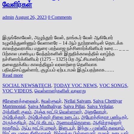
வேளிர்கள்
admin
August 26, 2023
0 Comments
இருங்கோவேள், அழுந்தூர் வேள், நாங்கூர் வேள் ஆகியோர்
உழுவித்துண்ணும் வேளாளரே – 14 ஆம் நூற்றாண்டின் தொடக்க
காலத்தவராகிய மதுரை பரத்வாஜ நச்சினார்க்கினியர் உரை… _ _ _
பிற்கால பாண்டிய வேந்தர்களின் இறுதிக்காலத்தில் வாழ்ந்த
நச்சினார்க்கினியர் (1275 – 1325) பிற ஆட்சியாளர்கள்
தலைதூக்கிய காலத்திலும் வரலாற்றை தெளிவாக
பதிவுசெய்துள்ளார், குழப்பம் ஏற்படாமல் இருப்பதற்காக……
Read more
SOCIAL NEWS&TECH
,
TODAY VOC NEWS
,
VOC SONGS
,
VOC VIDEOS
,
வெள்ளாளர்களின் வரலாறு
#சேனைத்தலைவர்
,
#வள்ளுவர்
,
Nellai Saivam
,
Saiva Chettiyar
Matrimonial
,
Saiva Mudhaliyar
,
Saiva Pillai
,
Saiva Vellalar
,
அக்கினி குலம்
,
அஞ்சு நாட்டு வெள்ளாளர்
,
அனுலோமர்
,
அம்பேத்கார்
,
அம்பேத்கார் சிலை உடைப்பு
,
அயோத்திதாச பண்டிதர்
,
அருந்ததியர்
,
ஆட்டு கிடாய்
,
ஆணவக்கொலை
,
ஆதிச்சநல்லூர்
நாகரீகம்
,
ஆப்ப நாட்டு மறவர்
,
இடையர்
,
இந்து - முஸ்லீம் கலவரம்
,
இரட்டைமலை சீனிவாசன்
,
இல்லத்து பிள்ளைமார்
,
ஈழவர்
,
உடையார்
,