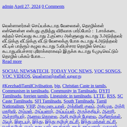
admin
April 27, 2024
0 Comments
வெள்ளாளர்கள் செய்யக்கூடாத வேலைகள், தொழில்கள்
என்னென்ன என்பது குறித்து விரிவாக பார்ப்போம் : 1.சாக்கடை
சுத்தம் செய்வது கூடாது 2.குப்பை அள்ளுவது கூடாது 3.அடுத்தவர்
வீட்டுக்கு வீட்டுக்கு வீட்டு வேலைக்கு போக கூடாது 4.அடுத்தவர்
வீட்டில் பாத்ரூம் கழுவ கூடாது 5.விபச்சார தொழில் செய்ய
கூடாது,விபச்சார புரோக்கராகவும் இருக்க கூடாது 6.முடிவெட்டும்
தொழில் பக்கம் போக…
Read more
SOCIAL NEWS&TECH
,
TODAY VOC NEWS
,
VOC SONGS
,
VOC VIDEOS
,
வெள்ளாளர்களின் வரலாறு
#KeezhadiTamilCivilisation
,
bjp
,
Christian Caste in tamils
,
Communism in tamilnadu
,
Community in Tamilnadu
,
DYFI
Tamilnadu
,
foreign tamils
,
Linguistic in tamilnadu
,
LTTE
,
RSS
,
SC
Caste Tamilnadu
,
SFI Tamilnadu
,
South Tamilnadu
,
Tamil
Nationalism
,
VHP
,
அகமுடையான்
,
அக்கினி குலம்
,
அதிமுக
,
அத்ரி
மகரிஷி
,
அம்மன்
,
அய்யனார்
,
அய்யப்பன்
,
அருந்ததியர்
,
ஆசாரி
,
ஆச்சாரியார்
,
ஆணவ கொலை
,
ஆதி தமிழர் பேரவை
,
ஆதீனங்கள்
,
ஆயர்
,
இடையர்
,
இந்து
,
இந்து தமிழர் கட்சி
,
இந்து மக்கள் கட்சி
,
ஈழத்தமிழர்
,
ஈழம்
,
உடையார்
,
ஐயங்கார்
,
ஐயர்
,
ஐய்யனார்
,
ஓதுவார்
,