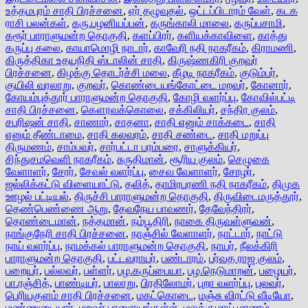
உத்தமபுரம் சாதி பிரச்சனை
,
ஏர் தழுவுதல்
,
ஒட்டப்பிடாரம் வேள்
,
கடக
ராசி பலன்கள்
,
கரு.பழனியப்பன்
,
கருங்காலி மாலை
,
கருப்பசாமி
,
கரூர் பாராளுமன்ற தொகுதி
,
களப்பிரர்
,
களியக்காவிளை
,
காத்து
கருப்பு கலை
,
காயாமொழி நாடார்
,
காவேரி நதி நாகரீகம்
,
கிராமணி
,
கிருத்திகா உதயநிதி ஸ்டாலின் சாதி
,
கிருஷ்ணகிரி குறவர்
பிரச்சனை
,
கிழக்கு தொடர்ச்சி மலை
,
கீழடி நாகரீகம்
,
குடும்பர்
,
குயிலி வரலாறு
,
குறவர்
,
கொண்டையங்கோட்டை மறவர்
,
கோனார்
,
கோயம்புத்தூர் பாராளுமன்ற தொகுதி
,
கோழி வளர்ப்பு
,
கோவில்பட்டி
சாதி பிரச்சனை
,
கௌரவக்கொலை
,
சக்கிலியர்
,
சந்திர குலம்
,
சபரிஷன் சாதி
,
சாணார்
,
சாதனா
,
சாதி எனும் சாக்கடை
,
சாதி
எனும் தீண்டாமை
,
சாதி கலவரம்
,
சாதி சண்டை
,
சாதி மறுப்பு
திருமணம்
,
சாம்பவர்
,
சார்பட்டா பரம்பரை
,
சாளுக்கியர்
,
சிந்துசமவெளி நாகரீகம்
,
சுருதிமான்
,
சூரிய குலம்
,
செழுகை
வேளாளர்
,
சேரர்
,
சேவல் வளர்ப்பு
,
சைவ வேளாளர்
,
சோழர்
,
ஜல்லிக்கட்டு விளையாட்டு
,
தலித்
,
தாமிரபரணி நதி நாகரீகம்
,
திமுக
ஊழல் பட்டியல்
,
திருச்சி பாராளுமன்ற தொகுதி
,
திருவிடைமருத்தூர்
,
தெண்பெண்ணை ஆறு
,
தேவநேய பாவணர்
,
தேவேந்திரர்
,
தொண்டைமான்
,
நத்தமான்
,
நம்பூதிரி
,
நாகை திருவள்ளுவன்
,
நாங்குநேரி சாதி பிரச்சனை
,
நாஞ்சில் வேளாளர்
,
நாட்டார்
,
நாட்டு
நாய் வளர்ப்பு
,
நாமக்கல் பாராளுமன்ற தொகுதி
,
நாயர்
,
நீலக்கிரி
பாராளுமன்ற தொகுதி
,
பட்டவராயர்
,
பண்டாரம்
,
பர்வத ராஜ குலம்
,
பறையர்
,
பல்லவர்
,
பள்ளர்
,
பழ.கருப்பையா
,
பழ.நெடுமாறன்
,
பழையர்
,
பா.ரஞ்சித்
,
பாண்டியர்
,
பாலாறு
,
பிரதிலோமர்
,
புறா வளர்ப்பு
,
புலவர்
,
பெரியகுளம் சாதி பிரச்சனை
,
மகட்கொடை
,
மஞ்சு விரட்டு வீடியோ
,
மண்ணுடையார்
,
மறவர் பாளையங்கள்ள்
,
மலக்குழாய் மரணம்
,