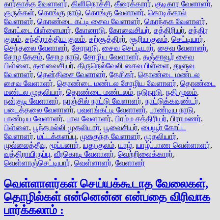
கார்காத்த வேளாளர்
,
கிளிநொச்சி
,
கீரைக்காரர்
,
குடிகார வேளாளர்
,
குருக்கள்
,
கொங்கு நாடு
,
கொங்கு வேளாளர்
,
கொடிக்கால்
வேளாளர்
,
கொண்டை கட்டி சைவ வேளாளர்
,
கொந்தக வேளாளர்
,
கோட்டை பிள்ளைமார்
,
கோனாடு
,
கோவைசியர்
,
சத்திரியர்
,
சந்திர
குலம்
,
சந்திராத்திய குலம்
,
சற்சூத்திரர்
,
சூரிய குலம்
,
செட்டியார்
,
செந்தலை வேளாளர்
,
சேரநாடு
,
சைவ செட்டியார்
,
சைவ வேளாளர்
,
சோழ தேசம்
,
சோழ நாடு
,
சோழிய வேளாளர்
,
தஞ்சாவூர் சைவ
பிள்ளை
,
தனவைசியர்
,
திருநெல்வேலி சைவ பிள்ளை
,
துளுவ
வேளாளர்
,
தென்திசை வேளாளர்
,
தேசிகர்
,
தொண்டை மண்டல
சைவ வேளாளர்
,
தொண்டை மண்டல சோழிய வேளாளர்
,
தொண்டை
மண்டல முதலியார்
,
தொண்டை மண்டலம்
,
நடுநாடு
,
நதி மூலம்
,
நன்குடி வேளாளர்
,
நாஞ்சில் நாட்டு வேளாளர்
,
நாட்டுக்கவுண்டர்
,
படைத்தலை வேளாளர்
,
பவளங்கட்டி வேளாளர்
,
பாண்டிய நாடு
,
பாண்டிய வேளாளர்
,
பால வேளாளர்
,
பிரம்ம சத்திரியர்
,
பிராமணர்
,
பிள்ளை
,
பூந்தமல்லி முதலியார்
,
பூவைசியர்
,
பையூர் கோட்ட
வேளாளர்
,
மட்டக்களப்பு
,
முசுகுந்த வேளாளர்
,
முதலியார்
,
முல்லைத்தீவு
,
மூப்பனார்
,
யது குலம்
,
யாழ்
,
யாழ்ப்பாண வெள்ளாளர்
,
வத்திராயிருப்பு
,
வீரகொடி வேளாளர்
,
வெற்றிலைக்காரர்
,
வெள்ளாஞ்செட்டியார்
,
வெள்ளாளர்
,
வேளாளர்
வெள்ளாளர்கள் செய்யக்கூடாத வேலைகள்,
தொழில்கள் என்னென்ன என்பதை விரிவாக
பார்க்கலாம் :