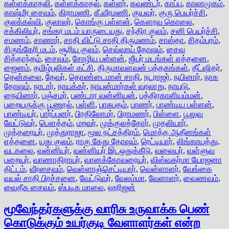
கள்ளக்காதலி
,
கள்ளக்காதல்
,
கள்ளர்
,
கவுண்டர்
,
காப்பு
,
காலாமுகம்
,
காஷ்மீர சைவம்
,
கிராமணி
,
கீ.வீரமணி
,
குயவர்
,
குரு பெயர்ச்சி
,
குலக்கல்வி
,
குலாலர்
,
கொங்கு பள்ளன்
,
கௌரவ கொலை
,
சக்கிலியர்
,
சங்கர மடம் யாருடையது
,
சந்திர குலம்
,
சனி பெயர்ச்சி
,
சமணம்
,
சாணார்
,
சாதி விட்டு சாதி திருமணம்
,
சாஸ்தா
,
சிதம்பரம்
,
சிருங்கேரி மடம்
,
சூரிய குலம்
,
செவ்வாய் தோஷம்
,
சைவ
சித்தாந்தம்
,
சைவம்
,
சோழிய பள்ளன்
,
ஜீயர் மடங்கள் எத்தனை
,
ஜைனம்
,
தமிழ்புலிகள் கட்சி
,
திருமாவளவன் புத்தகங்கள்
,
தீட்ஷிதர்
,
தென்கலை
,
தேவர்
,
தொண்டைமான் சாதி
,
நடராஜர்
,
நயினார்
,
நாக
தோஷம்
,
நாடார்
,
நாயக்கர்
,
நாயன்மார்கள் வரலாறு
,
நாயுடு
,
நையினார்
,
பஞ்சமர்
,
பண்டார வன்னியன்
,
பத்திரகாளியம்மன்
,
பறையருக்கு பூணூல்
,
பள்ளி
,
பாசுபதம்
,
பாணர்
,
பாண்டிய பள்ளன்
,
பாண்டியர்
,
பார்ப்பனர்
,
பிரதிலோமர்
,
பிராமணர்
,
பிள்ளை
,
பூலுவ
வேட்டுவர்
,
பௌத்தம்
,
மறவர்
,
முக்குலத்தோர்
,
முதலியார்
,
முத்தரையர்
,
முத்துராஜா
,
மூல நட்சத்திரம்
,
மொத்த ஆதீனங்கள்
எத்தனை
,
யது குலம்
,
ராகு கேது தோஷம்
,
ரெட்டியார்
,
லிங்காயத்து
,
வடகலை
,
வன்னியர்
,
வன்னியர் இடஒதுக்கீடு
,
வலையர்
,
வள்ளுவ
பறையர்
,
வாணாதிராயர்
,
வானக்கோவரையர்
,
விஸ்வகர்மா யோஜனா
திட்டம்
,
வீரசைவம்
,
வெள்ளாஞ்செட்டியார்
,
வெள்ளாளர்
,
வேங்கை
வயல் சாதி பிரச்சனை
,
வேட்டுவர்
,
வேலம்மா
,
வேளாளர்
,
வைணவம்
,
வைதீக சைவம்
,
ஸ்படிக மாலை
,
ஹரிஜன்
மூவேந்தர்களுக்கு வாரிசு உருவாக்க பெண்
கொடுக்கும் உயர்குடி வேளாளர்கள் என்ற