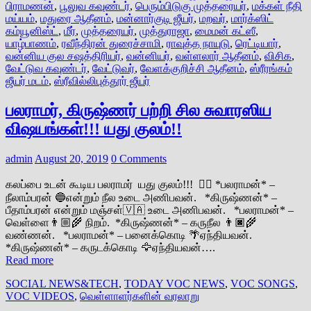
பிராமணன்
,
பூலுவ கவுண்டர்
,
பெரும்பிடுகு முத்தரையர்
,
மக்கள் நீதி
மய்யம்
,
மதுரை ஆதீனம்
,
மன்னார்குடி ஜீயர்
,
மறவர்
,
மார்க்ஸிட்
கம்யூனிஸ்ட்
,
மீர்
,
முத்தரையர்
,
முத்துராஜா
,
மைமன் கட்ஸீ
,
யாழ்பாணம்
,
ரவீந்திரன் துரைச்சாமி
,
ராவுத்த நாயுடு
,
ரெட்டியார்
,
வன்னிய குல சஷத்திரியர்
,
வன்னியர்
,
வள்ளலார் ஆதீனம்
,
விசிக
,
வேட்டுவ கவுண்டர்
,
வேட்டுவர்
,
வேளக்குறிச்சி ஆதீனம்
,
ஸ்ரீரங்கம்
ஜீயர் மடம்
,
ஸ்ரீவில்லிபுத்தூர் ஜீயர்
பலராமர், கிருஷ்ணர் பற்றி சில சுவாரஸிய
விஷயங்கள்!!! யது குலம்!!
admin
August 20, 2019
0 Comments
கலப்பை உடன் கூடிய பலராமர் யது குலம்!!! 👆🏽 *பலராமன்* –
நீலாம்பரன் 🔵என்றும் நீல உடை அணிபவன். *கிருஷ்ணன்* –
பீதாம்பரன் என்றும் மஞ்சள்🇻🇦 உடை அணிபவன். *பலராமன்* –
வெள்ளை👨🏼‍🌾 நிறம். *கிருஷ்ணன்* – கருநீல 👨🏿‍🌾
வண்ணன். *பலராமன்* – பனைக்கொடி 🌴ஏந்தியவன்.
*கிருஷ்ணன்* – கருடக்கொடி 🦅ஏந்தியவன்….
Read more
SOCIAL NEWS&TECH
,
TODAY VOC NEWS
,
VOC SONGS
,
VOC VIDEOS
,
வெள்ளாளர்களின் வரலாறு