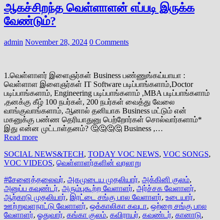
ஆகச்சிறந்த வெள்ளாளன் எப்படி இருக்க
வேண்டும்?
admin
November 28, 2024
0 Comments
1.வெள்ளாளர் இளைஞர்கள் Business பண்ணுங்கய்யாயா :
வெள்ளாள இளைஞர்கள் IT Software படிப்பாங்களாம்,Doctor
படிப்பாங்களாம், Engineering படிப்பாங்களாம் ,MBA படிப்பாங்களாம்
,தனக்கு கீழ் 100 நபர்கள், 200 நபர்கள் வைத்து வேலை
வாங்குவாங்களாம், ஆனால் தனியாக Business மட்டும் என்
மகனுக்கு பண்ண தெரியாதுனு பெற்றோர்கள் சொல்வார்களாம்*
இது என்ன முட்டாள்தனம்? 🤔🤔🤔🤔 Business ,…
Read more
SOCIAL NEWS&TECH
,
TODAY VOC NEWS
,
VOC SONGS
,
VOC VIDEOS
,
வெள்ளாளர்களின் வரலாறு
#சேனைத்தலைவர்
,
அகமுடைய முதலியார்
,
அக்கினி குலம்
,
அனுப்ப கவுண்டர்
,
அரும்புகூற்ற வேளாளர்
,
அர்ச்சக வேளாளர்
,
ஆற்காடு முதலியார்
,
இரட்டை சங்கு பால வேளாளர்
,
உடையார்
,
ஊற்றுவளநாட்டு வேளாளர்
,
ஒக்காலிகா கவுடா
,
ஒற்றை சங்கு பால
வேளாளர்
,
ஓதுவார்
,
கங்கா குலம்
,
கவிராயர்
,
கவுண்டர்
,
கானாடு
,