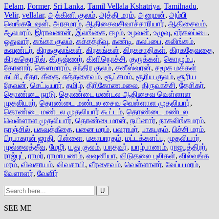
Eelam
,
Former
,
Sri Lanka
,
Tamil Vellala Kshatriya
,
Tamilnadu
,
Velir
,
vellalar
,
அக்கினி குலம்
,
அத்தி மரம்
,
அனுமன்
,
அம்பி
வெங்கடேஷன்
,
அரசமரம்
,
ஆதிசைவசிவாச்சாரியார்
,
ஆதிசைவம்
,
ஆலமரம்
,
இராவணன்
,
இலங்கை
,
ஈழம்
,
உழவன்
,
உழுவு
,
ஏர்கலப்பை
,
ஓதுவார்
,
கங்கா குலம்
,
கச்சத்தீவு
,
கண்டி
,
கலப்பை
,
கலிங்கம்
,
கவுண்டர்
,
கிரககுலங்கள்
,
கிரகங்கள்
,
கிரகசாதிகள்
,
கிரகதேவதை
,
கிரகதொழில்
,
கிருஷ்ணர்
,
கிளிநொச்சி
,
குருக்கள்
,
கொழும்பு
,
கோனார்
,
கௌமாரம்
,
சந்திர குலம்
,
சனீஸ்வரன்
,
சமூக மக்கள்
கட்சி
,
சீதா
,
சீதை
,
சுத்தசைவம்
,
சூட்சமம்
,
சூரிய குலம்
,
சூரிய
தேவன்
,
செட்டியார்
,
தமிழ்
,
திரிகோணமலை
,
திருவாச்சி
,
தேசிகர்
,
தொண்டை நாடு
,
தொண்டை மண்டல ஆதிசைவ வெள்ளாள
முதலியார்
,
தொண்டை மண்டல சைவ வெள்ளாள முதலியார்
,
தொண்டை மண்டல முதலியார் கூட்டம்
,
தொண்டை மண்டல
வெள்ளாள முதலியார்
,
தொண்டைமான்
,
நயினார்
,
நாகலிங்கமரம்
,
நாஞ்சில்
,
பகவத்கீதை
,
பனை மரம்
,
பலராமர்
,
பாசுபதம்
,
பிச்சி மரம்
,
பிரபாகரன் ஜாதி
,
பிள்ளை
,
மகாபாரதம்
,
மட்டக்களப்பு
,
முதலியார்
,
முல்லைத்தீவு
,
மேழி
,
யது குலம்
,
யாதவர்
,
யாழ்பாணம்
,
ராஜபுத்திரர்
,
ராஜ்புட்
,
ராமர்
,
ராமாயணம்
,
வவுனியா
,
விடுதலை புலிகள்
,
வில்வங்க
மரம்
,
விவசாயம்
,
விவசாயி
,
வீரசைவம்
,
வெள்ளாளர்
,
வேப்ப மரம்
,
வேளாளர்
,
வேளிர்
SEE ME