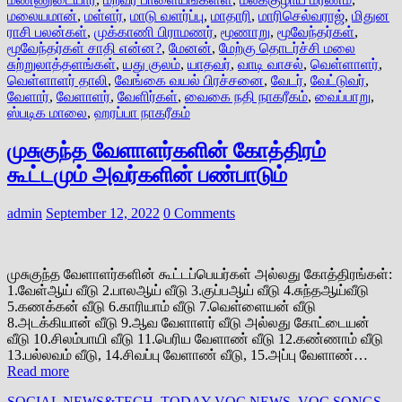
மலையமான்
,
மள்ளர்
,
மாடு வளர்ப்பு
,
மாதாரி
,
மாரிசெல்வராஜ்
,
மிதுன
ராசி பலன்கள்
,
முக்காணி பிராமணர்
,
மூணாறு
,
மூவேந்தர்கள்
,
மூவேந்தர்கள் சாதி என்ன?
,
மேனன்
,
மேற்கு தொடர்ச்சி மலை
சுற்றுலாத்தளங்கள்
,
யது குலம்
,
யாதவர்
,
வாடி வாசல்
,
வெள்ளாளர்
,
வெள்ளாளர் தாலி
,
வேங்கை வயல் பிரச்சனை
,
வேடர்
,
வேட்டுவர்
,
வேளார்
,
வேளாளர்
,
வேளிர்கள்
,
வைகை நதி நாகரீகம்
,
வைப்பாறு
,
ஸ்படிக மாலை
,
ஹரப்பா நாகரீகம்
முசுகுந்த வேளாளர்களின் கோத்திரம்
கூட்டமும் அவர்களின் பண்பாடும்
admin
September 12, 2022
0 Comments
முசுகுந்த வேளாளர்களின் கூட்டப்பெயர்கள் அல்லது கோத்திரங்கள்:
1.வேள்ஆய் வீடு 2.பாலஆய் வீடு 3.குப்பஆய் வீடு 4.சுந்தஆய்வீடு
5.கணக்கன் வீடு 6.காரியாம் வீடு 7.வெள்ளையன் வீடு
8.அடக்கியான் வீடு 9.ஆவ வேளாளர் வீடு அல்லது கோட்டையன்
வீடு 10.சிலம்பாயி வீடு 11.பெரிய வேளாண் வீடு 12.கண்ணாம் வீடு
13.பல்லவம் வீடு, 14.சிவப்பு வேளாண் வீடு, 15.அப்பு வேளாண்…
Read more
SOCIAL NEWS&TECH
,
TODAY VOC NEWS
,
VOC SONGS
,