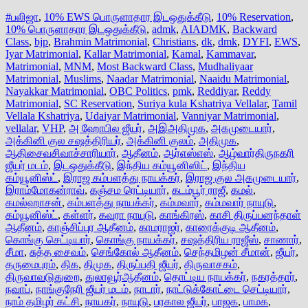
#பலிஜா
,
10% EWS பொருளாதார இடஒதுக்கீடு
,
10% Reservation
,
10% பொருளாதார இடஒதுக்கீடு
,
admk
,
AIADMK
,
Backward
Class
,
bjp
,
Brahmin Matrimonial
,
Christians
,
dk
,
dmk
,
DYFI
,
EWS
,
Iyar Matrimonial
,
Kallar Matrimonial
,
Kamal
,
Kammavar
,
Matrimonial
,
MNM
,
Most Backward Class
,
Mudhaliyaar
Matrimonial
,
Muslims
,
Naadar Matrimonial
,
Naaidu Matrimonial
,
Nayakkar Matrimonial
,
OBC Politics
,
pmk
,
Reddiyar
,
Reddy
Matrimonial
,
SC Reservation
,
Suriya kula Kshatriya Vellalar
,
Tamil
Vellala Kshatriya
,
Udaiyar Matrimonial
,
Vanniyar Matrimonial
,
vellalar
,
VHP
,
அ ஹோபில ஜீயர்
,
அஇஅதிமுக
,
அகமுடையார்
,
அக்கினி குல சஷத்திரியர்
,
அக்கினி குலம்
,
அதிமுக
,
ஆதிசைவசிவாச்சாரியார்
,
ஆதீனம்
,
ஆர்எஸ்எஸ்
,
ஆழ்வார்திருநகரி
ஜீயர் மடம்
,
இடஒதுக்கீடு
,
இந்திய கம்யூனிஸிட்
,
இந்திய
கம்யூனிஸ்ட்
,
இராஜ கம்பளத்து நாயக்கர்
,
இராஜ குல அகமுடையார்
,
இராம்மோகன்ராவ்
,
கஞ்சம ரெட்டியார்
,
கடம்பூர் ராஜீ
,
கமல்
,
கமல்ஹாசன்
,
கம்பளத்து நாயக்கர்
,
கம்மவார்
,
கம்மவார் நாயுடு
,
கம்யூனிஸ்ட்
,
கள்ளர்
,
கவுரா நாயுடு
,
காங்கிரஸ்
,
காசி திருப்பனந்தாள்
ஆதீனம்
,
காஞ்சிப்புர ஆதீனம்
,
காமராஜர்
,
காரைக்குடி ஆதீனம்
,
கொங்கு செட்டியார்
,
கொங்கு நாயக்கர்
,
சஷத்திரிய ராஜீஸ்
,
சாணார்
,
சீமா
,
சுத்த சைவம்
,
செங்கோல் ஆதீனம்
,
செந்தமிழன் சீமான்
,
ஜீயர்
,
தருமைபுரம்
,
திக
,
திமுக
,
திருப்பதி ஜீயர்
,
திருவாசகம்
,
திருவாவடுதுறை
,
துலாவூர்ஆதீனம்
,
தொட்டிய நாயக்கர்
,
நகரத்தார்
,
நவாப்
,
நாங்குநேரி ஜீயர் மடம்
,
நாடார்
,
நாட்டுக்கோட்டை செட்டியார்
,
நாம் தமிழர் கட்சி
,
நாயகர்
,
நாயுடு
,
பரகால ஜீயர்
,
பாஜக
,
பாமக
,