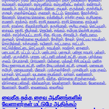
கம்மவார்
,
கம்மாளர்
,
கம்யூனிசம்
,
கம்யூனிஸ்ட்
,
கள்ளர்
,
கவிராயர்
,
கவுண்டர்
,
காட்டு நாயக்கர்
,
கிளை
,
குயவர்
,
குருக்கள்
,
குறத்தியர்
,
குறவர்
,
குலத்தெய்வம்
,
குலாலர்
,
கூட்டம்
,
கொல்லா
,
கோத்திரம்
,
கோனார்
,
கௌரவ கொலை
,
சக்கிலியர்
,
சந்திர குலம்
,
சபரிமலை
,
சமணர்
,
சாக்தம்
,
சாதி
,
சாதி கலவரம்
,
சாதி கொலை
,
சாம்பவர்
சாதி
,
சாஸ்தா
,
சிவாச்சாரியார்
,
சுருதிமான்
,
சூரிய குலம்
,
செட்டியார்
,
சைவம்
,
ஜாதி
,
ஜீயர்கள்
,
ஜெயின்
,
தங்கம்
,
தமிழக வெற்றி கழகம்
,
தலித்
,
தாழ்த்தப்பட்ட சாதி
,
திக
,
திமுக
,
திராவிடர்
,
தீண்டாமை
,
துளுவர்
,
தென்கலை ஐயங்கார்
,
தேசிகர்
,
தேவர்
,
தொட்டிய நாயக்கர்
,
தொழில்கள்
,
நத்தமான்
,
நயினார்
,
நாட்டாமை
,
நாட்டார்
,
நாட்டுக்கோட்டை செட்டியார்
,
நாயக்கர்
,
நாவிதர்
,
நைனார்
,
படையாட்சி
,
பட்டம்
,
பட்டர்
,
பண்டாரம்
,
பறையர்
,
பலிஜா நாயுடு
,
பள்ளர்
,
பள்ளி
,
பா.ரஞ்சித்
,
பாஜக
,
பாட்டாளி மக்கள் கட்சி
,
பாமக
,
பார்க்கவ
குலம்
,
பிரபாகரன்
,
பிராமணர்
,
பிள்ளை
,
மக்கள் நீதி மய்யம்
,
மனித
நேய ஜனநாயக கட்சி
,
மனித நேய மக்கள் கட்சி
,
மறவன்
,
மலையக
தமிழர்
,
மலையமான்
,
மீனவர்
,
முக்குலத்தோர்
,
முதலியார்
,
யது குலம்
,
யாதவர்
,
ரெட்டியார்
,
வடகலை ஐயங்கார்
,
வடுகர்
,
வண்ணார்
,
வன்னியன்
,
வள்ளுவர் சாதி
,
விசிக
,
விடுதலை சிறுத்தைகள்
,
விடுதலை புலிகள்
,
விஸ்வகர்மா
,
வெள்ளாளர்
,
வேலம்மா
,
வேலைகள்
,
வேளாளர்
,
வேளிர்
,
வைணவம்
,
வைதீகம்
வைதீக சுத்த சைவ ஆதீனங்களில்
வேளாளர்கள் மட்டுமே ஆதிக்கம்