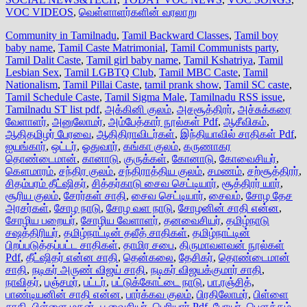
VOC VIDEOS
,
வெள்ளாளர்களின் வரலாறு
Community in Tamilnadu
,
Tamil Backward Classes
,
Tamil boy
baby name
,
Tamil Caste Matrimonial
,
Tamil Communists party
,
Tamil Dalit Caste
,
Tamil girl baby name
,
Tamil Kshatriya
,
Tamil
Lesbian Sex
,
Tamil LGBTQ Club
,
Tamil MBC Caste
,
Tamil
Nationalism
,
Tamil Pillai Caste
,
tamil prank show
,
Tamil SC caste
,
Tamil Schedule Caste
,
Tamil Sigma Male
,
Tamilnadu RSS issue
,
Tamilnadu ST list pdf
,
அக்கினி குலம்
,
அசசூத்திரர்
,
அச்சுக்கரை
வேளாளர்
,
அனுலோமர்
,
அம்பேத்கார் நூல்கள் Pdf
,
ஆசீவிகம்
,
ஆதிதமிழர் பேரவை
,
ஆதிதிராவிடர்கள்
,
இந்தியாவில் சாதிகள் Pdf
,
ஐயங்கார்
,
ஒட்டர்
,
ஓதுவார்
,
கங்கா குலம்
,
கருணாகர
தொண்டைமான்
,
கானாடு
,
குருக்கள்
,
கோனாடு
,
கோவைசியர்
,
கௌமாரம்
,
சந்திர குலம்
,
சந்திராத்திய குலம்
,
சமணம்
,
சற்சூத்திரர்
,
சிதம்பரம் தீட்ஷிதர்
,
சித்தர்காடு சைவ செட்டியார்
,
சூத்திரர் யார்
,
சூரிய குலம்
,
சேரர்கள் சாதி
,
சைவ செட்டியார்
,
சைவம்
,
சோழ தேச
அரசர்கள்
,
சோழ நாடு
,
சோழ வள நாடு
,
சோழனின் சாதி என்ன
,
சோழிய பறையர்
,
சோழிய வேளாளர்
,
தனவைசியர்
,
தமிழ்நாடு
சஷத்திரியர்
,
தமிழ்நாட்டின் தலீத் சாதிகள்
,
தமிழ்நாட்டின்
பிறப்படுத்தப்பட்ட சாதிகள்
,
தாமிர சபை
,
திருமாவளவன் நூல்கள்
Pdf
,
தீட்ஷிதர் என்ன சாதி
,
தென்கலை
,
தேசிகர்
,
தொண்டைமான்
சாதி
,
நடிகர் அருண் விஜய் சாதி
,
நடிகர் விஜயக்குமார் சாதி
,
நாவிதர்
,
பஞ்சமர்
,
பட்டர்
,
பட்டுக்கோட்டை நாடு
,
பா.ரஞ்சித்
,
பாண்டியனின் சாதி என்ன
,
பார்க்கவ குலம்
,
பிரதிலோமர்
,
பிள்ளை
சாதி
,
பிள்ளை மகன்
,
பூவைசியர்
,
பெரியார் Pdf
,
போயர்
,
பௌத்தம்
,