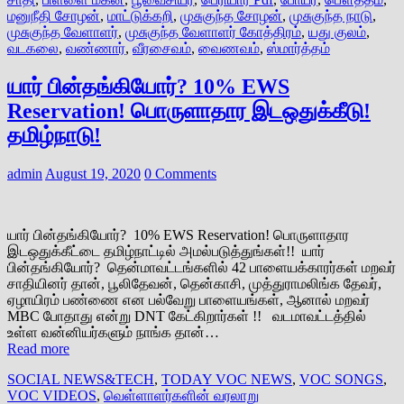
மனுநீதி சோழன்
,
மாட்டுக்கறி
,
முசுகுந்த சோழன்
,
முசுகுந்த நாடு
,
முசுகுந்த வேளாளர்
,
முசுகுந்த வேளாளர் கோத்திரம்
,
யது குலம்
,
வடகலை
,
வண்ணார்
,
வீரசைவம்
,
வைணவம்
,
ஸ்மார்த்தம்
யார் பின்தங்கியோர்? 10% EWS
Reservation! பொருளாதார இடஒதுக்கீடு!
தமிழ்நாடு!
admin
August 19, 2020
0 Comments
யார் பின்தங்கியோர்? 10% EWS Reservation! பொருளாதார
இடஒதுக்கீட்டை தமிழ்நாட்டில் அமல்படுத்துங்கள்!! யார்
பின்தங்கியோர்? தென்மாவட்டங்களில் 42 பாளையக்காரர்கள் மறவர்
சாதியினர் தான், பூலிதேவன், தென்காசி, முத்துராமலிங்க தேவர்,
ஏழாயிரம் பண்ணை என பல்வேறு பாளையங்கள், ஆனால் மறவர்
MBC போதாது என்று DNT கேட்கிறார்கள் !! வடமாவட்டத்தில்
உள்ள வன்னியர்களும் நாங்க தான்…
Read more
SOCIAL NEWS&TECH
,
TODAY VOC NEWS
,
VOC SONGS
,
VOC VIDEOS
,
வெள்ளாளர்களின் வரலாறு