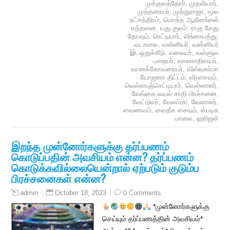
முக்குலத்தோர்
,
முதலியார்
,
முத்தரையர்
,
முத்துராஜா
,
மூல
நட்சத்திரம்
,
மொத்த ஆதீனங்கள்
எத்தனை
,
யது குலம்
,
ராகு கேது
தோஷம்
,
ரெட்டியார்
,
லிங்காயத்து
,
வடகலை
,
வன்னியர்
,
வன்னியர்
இடஒதுக்கீடு
,
வலையர்
,
வள்ளுவ
பறையர்
,
வாணாதிராயர்
,
வானக்கோவரையர்
,
விஸ்வகர்மா
யோஜனா திட்டம்
,
வீரசைவம்
,
வெள்ளாஞ்செட்டியார்
,
வெள்ளாளர்
,
வேங்கை வயல் சாதி பிரச்சனை
,
வேட்டுவர்
,
வேலம்மா
,
வேளாளர்
,
வைணவம்
,
வைதீக சைவம்
,
ஸ்படிக
மாலை
,
ஹரிஜன்
இறந்த முன்னோர்களுக்கு தர்ப்பணம்
கொடுப்பதின் அவசியம் என்ன? தர்ப்பணம்
கொடுக்கவில்லையென்றால் ஏற்படும் குடும்ப
பிரச்சனைகள் என்ன?
October 18, 2023
0 Comments
admin
*முன்னோர்களுக்கு
செய்யும் தர்ப்பணத்தின் அவசியம்*