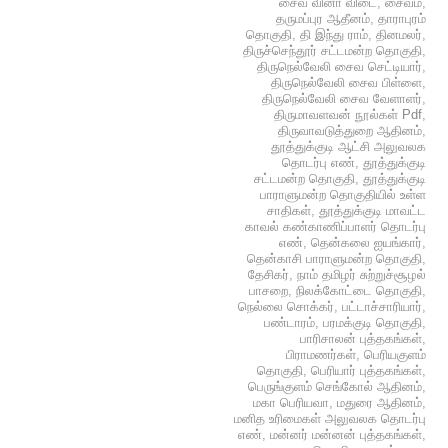
சைவ வினா விடை
,
சைவம்
,
தருமப்புர ஆதீனம்
,
தாராபுரம்
தொகுதி
,
தி இந்து ராம்
,
தினமலர்
,
திருச்செந்தூர் சட்டமன்ற தொகுதி
,
திருநெல்வேலி சைவ செட்டியார்
,
திருநெல்வேலி சைவ பிள்ளை
,
திருநெல்வேலி சைவ வேளாளர்
,
திருமாவளவன் நூல்கள் Pdf
,
திருவாவடுத்துறை ஆதினம்
,
தூத்துக்குடி ஆட்சி அலுவலக
தொடர்பு எண்
,
தூத்துக்குடி
சட்டமன்ற தொகுதி
,
தூத்துக்குடி
பாராளுமன்ற தொகுதியில் உள்ள
சாதிகள்
,
தூத்துக்குடி மாவட்ட
காவல் கண்காணிப்பாளர் தொடர்பு
எண்
,
தென்கலை ஐயங்கார்
,
தென்காசி பாராளுமன்ற தொகுதி
,
தேசிகர்
,
நாம் தமிழர் சுற்றுச்சூழல்
பாசறை
,
நிலக்கோட்டை தொகுதி
,
நெல்லை சொக்கர்
,
பட்டாச்சாரியார்
,
பண்டாரம்
,
பரமக்குடி தொகுதி
,
பாரிசாலன் புத்தகங்கள்
,
பிராமணர்கள்
,
பெரியகுளம்
தொகுதி
,
பெரியார் புத்தகங்கள்
,
பெருங்குளம் செங்கோல் ஆதினம்
,
மகா பெரியவா
,
மதுரை ஆதினம்
,
மனித உரிமைகள் அலுவலக தொடர்பு
எண்
,
மன்னர் மன்னன் புத்தகங்கள்
,