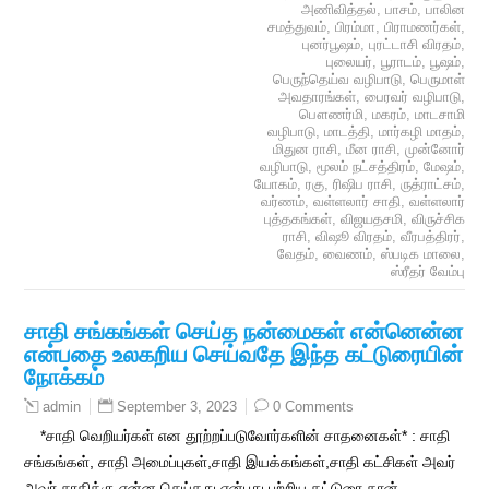
அணிவித்தல்
,
பாசம்
,
பாலின
சமத்துவம்
,
பிரம்மா
,
பிராமணர்கள்
,
புனர்பூஷம்
,
புரட்டாசி விரதம்
,
புலையர்
,
பூராடம்
,
பூஷம்
,
பெருந்தெய்வ வழிபாடு
,
பெருமாள்
அவதாரங்கள்
,
பைரவர் வழிபாடு
,
பௌணர்மி
,
மகரம்
,
மாடசாமி
வழிபாடு
,
மாடத்தி
,
மார்கழி மாதம்
,
மிதுன ராசி
,
மீன ராசி
,
முன்னோர்
வழிபாடு
,
மூலம் நட்சத்திரம்
,
மேஷம்
,
யோகம்
,
ரகு
,
ரிஷிப ராசி
,
ருத்ராட்சம்
,
வர்ணம்
,
வள்ளலார் சாதி
,
வள்ளலார்
புத்தகங்கள்
,
விஜயதசமி
,
விருச்சிக
ராசி
,
விஷூ விரதம்
,
வீரபத்திரர்
,
வேதம்
,
வைணம்
,
ஸ்படிக மாலை
,
ஸ்ரீதர் வேம்பு
சாதி சங்கங்கள் செய்த நன்மைகள் என்னென்ன
என்பதை உலகறிய செய்வதே இந்த கட்டுரையின்
நோக்கம்
September 3, 2023
0 Comments
admin
*சாதி வெறியர்கள் என தூற்றப்படுவோர்களின் சாதனைகள்* : சாதி
சங்கங்கள், சாதி அமைப்புகள்,சாதி இயக்கங்கள்,சாதி கட்சிகள் அவர்
அவர் சாதிக்கு என்ன செய்தது என்பது பற்றிய கட்டுரை தான்