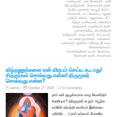
பாண்டியன்
,
பால வேளாளர்
,
பாலி
தீவு தமிழர்கள்
,
பிள்ளைமார் தாலி
,
பெரிய புராணம்
,
பையூர் கோட்ட
வேளாளர்
,
மட்டக்களப்பு
,
மதுரை
தமிழ்ச் சங்கம்
,
மதுரையை மீட்ட
சுந்தர பாண்டியன்
,
மலேசியா
தமிழர்கள்
,
முதலியார் தாலி
,
முல்லைத்தீவு
,
மொரிஷியஸ்
தமிழர்கள்
,
யாழ்பாணம்
,
ரெட்டியார்
,
வடகலை ஐயங்கார்
,
வள்ளலார்
,
வள்ளலார் ஆதீனம்
,
விசேஷ தீட்ஷை
,
வீரவைஷ்ணவம்
,
வெள்ளாஞ்செட்டியார்
,
வேலம்மா
,
வேளாளர் தாலி
,
வைணவம்
விந்தணுக்களை ஏன் விரயம் செய்ய கூடாது!
சித்தர்கள் சொல்வது என்ன! திருமூலர்
சொல்வது என்ன?
October 27, 2023
0 Comments
admin
நாம் ஏன் ஒழுக்கமாக வாழ வேண்டும்
தெரியுமா? (திருமூலர் கூறும் அபூர்வ
உயிரின் உற்பத்தி ரகசியம் இன்றைய
பதிவில்…..) நாம் நம்மைப் போலவே