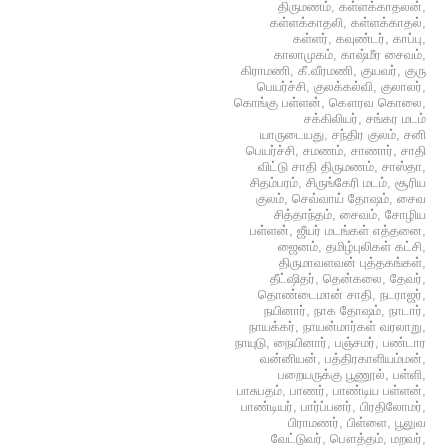
திருமணம்
,
கள்ளக்காதலன்
,
கள்ளக்காதலி
,
கள்ளக்காதல்
,
கள்ளர்
,
கவுண்டர்
,
காப்பு
,
காலாமுகம்
,
காஷ்மீர சைவம்
,
கிராமணி
,
கீ.வீரமணி
,
குயவர்
,
குரு
பெயர்ச்சி
,
குலக்கல்வி
,
குலாலர்
,
கொங்கு பள்ளன்
,
கௌரவ கொலை
,
சக்கிலியர்
,
சங்கர மடம்
யாருடையது
,
சந்திர குலம்
,
சனி
பெயர்ச்சி
,
சமணம்
,
சாணார்
,
சாதி
விட்டு சாதி திருமணம்
,
சாஸ்தா
,
சிதம்பரம்
,
சிருங்கேரி மடம்
,
சூரிய
குலம்
,
செவ்வாய் தோஷம்
,
சைவ
சித்தாந்தம்
,
சைவம்
,
சோழிய
பள்ளன்
,
ஜீயர் மடங்கள் எத்தனை
,
ஜைனம்
,
தமிழ்புலிகள் கட்சி
,
திருமாவளவன் புத்தகங்கள்
,
தீட்ஷிதர்
,
தென்கலை
,
தேவர்
,
தொண்டைமான் சாதி
,
நடராஜர்
,
நயினார்
,
நாக தோஷம்
,
நாடார்
,
நாயக்கர்
,
நாயன்மார்கள் வரலாறு
,
நாயுடு
,
நையினார்
,
பஞ்சமர்
,
பண்டார
வன்னியன்
,
பத்திரகாளியம்மன்
,
பறையருக்கு பூணூல்
,
பள்ளி
,
பாசுபதம்
,
பாணர்
,
பாண்டிய பள்ளன்
,
பாண்டியர்
,
பார்ப்பனர்
,
பிரதிலோமர்
,
பிராமணர்
,
பிள்ளை
,
பூலுவ
வேட்டுவர்
,
பௌத்தம்
,
மறவர்
,