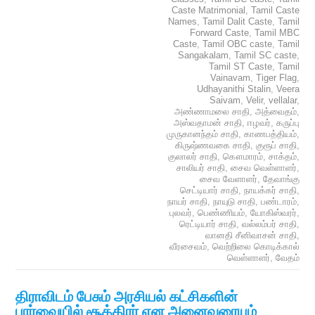
Caste Matrimonial
,
Tamil Caste
Names
,
Tamil Dalit Caste
,
Tamil
Forward Caste
,
Tamil MBC
Caste
,
Tamil OBC caste
,
Tamil
Sangakalam
,
Tamil SC caste
,
Tamil ST Caste
,
Tamil
Vainavam
,
Tiger Flag
,
Udhayanithi Stalin
,
Veera
Saivam
,
Velir
,
vellalar
,
அண்ணாமலை சாதி
,
அத்வைதம்
,
அஸ்வதாமன் சாதி
,
ஈழவர்
,
கருப்பு
முருகானந்தம் சாதி
,
காணபத்தியம்
,
கிருஷ்ணவகை சாதி
,
குரூப் சாதி
,
குலாலர் சாதி
,
கௌமாரம்
,
சாக்தம்
,
சாலியர் சாதி
,
சைவ வெள்ளாளர்
,
சைவ வேளாளர்
,
தேவாங்கு
செட்டியார் சாதி
,
நாயக்கர் சாதி
,
நாயர் சாதி
,
நாயுடு சாதி
,
பண்டாரம்
,
புலவர்
,
பெண்ணியம்
,
யோகிஸ்வரர்
,
ரெட்டியார் சாதி
,
வல்லம்பர் சாதி
,
வானதி சீனிவாசன் சாதி
,
வீரசைவம்
,
வெற்றிலை கொடிக்கால்
வெள்ளாளர்
,
வேதம்
திராவிடம் பேசும் அரசியல் கட்சிகளின்
பார்வையில் சூத்திரர் என அனைவரையும்