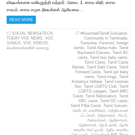
விஷயங்களை வலியுறுத்தி வந்தார். அவை: 1. சைவ விதி, சைவ
சமயம், சைவ சமூக நிலயங்கள் ஆகியவை…
READ MORE
SOCIAL NEWS&TECH
,
#KeezhadiTamilCivilisation
,
TODAY VOC NEWS
,
VOC
Community in Tamilnadu
,
SONGS
,
VOC VIDEOS
,
Feminine
,
Feminist
,
foreign
வெள்ளாளர்களின் வரலாறு
tamils
,
Tamil Alpha male
,
Tamil
Backward Classes
,
Tamil BC
caste
,
Tamil boy baby name
,
Tamil Caste
,
Tamil Caste
Names
,
Tamil Dalit Caste
,
Tamil
Forward Caste
,
Tamil girl baby
name
,
Tamil kings
,
Tamil
Kshatriya Vellalar
,
Tamil Lesbian
Sex
,
Tamil LGBTQ Club
,
Tamil
LGBTQ sangam
,
Tamil MBC
Caste
,
Tamil Nationalism
,
Tamil
OBC caste
,
Tamil OC caste
,
Tamil Pillai Caste
,
Tamil Saivam
,
அண்டன் பாலசிங்கம்
,
அத்தியாயன
பட்டர்கள்
,
அத்வைதம்
,
அப்பர்
,
அரையர்கள்
,
ஆதிசைவம்
,
ஆதிசைவர்
,
ஆயர் தாலி
,
ஆயிர
வைசிய செட்டியார்
,
ஆரிய வைசிய
செட்டியார்
,
ஆழ்வார்கள் Pdf
,
இசை