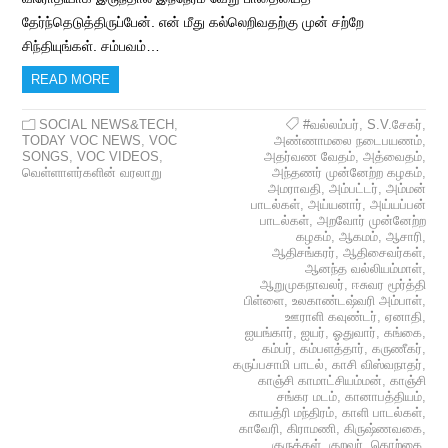
தேர்ந்தெடுத்திருப்பேன். என் மீது கல்லெறிவதற்கு முன் சற்றே
சிந்தியுங்கள். சம்பவம்…
READ MORE
SOCIAL NEWS&TECH
,
#வல்லம்பர்
,
S.V.சேகர்
,
TODAY VOC NEWS
,
VOC
அண்ணாமலை நடைபயணம்
,
SONGS
,
VOC VIDEOS
,
அதர்வண வேதம்
,
அத்வைதம்
,
வெள்ளாளர்களின் வரலாறு
அந்தணர் முன்னேற்ற கழகம்
,
அமராவதி
,
அம்பட்டர்
,
அம்மன்
பாடல்கள்
,
அய்யனார்
,
அய்யப்பன்
பாடல்கள்
,
அறவோர் முன்னேற்ற
கழகம்
,
ஆகமம்
,
ஆசாரி
,
ஆதிசங்கரர்
,
ஆதிசைவர்கள்
,
ஆனந்த வல்லியம்மாள்
,
ஆறுமுகநாவலர்
,
ஈசுவர மூர்த்தி
பிள்ளை
,
உலகாண்டஷ்வரி அம்பாள்
,
ஊராளி கவுண்டர்
,
ஏனாதி
,
ஐயங்கார்
,
ஐயர்
,
ஓதுவார்
,
கங்கை
,
கம்பர்
,
கம்பளத்தார்
,
கருணீகர்
,
கருப்பசாமி பாடல்
,
காசி விஸ்வநாதர்
,
காஞ்சி காமாட்சியம்மன்
,
காஞ்சி
சங்கர மடம்
,
கானாபத்தியம்
,
காயத்ரி மந்திரம்
,
காளி பாடல்கள்
,
காவேரி
,
கிராமணி
,
கிருஷ்ணவகை
,
குருக்கள்
,
குறவர்
,
கொற்கை
,