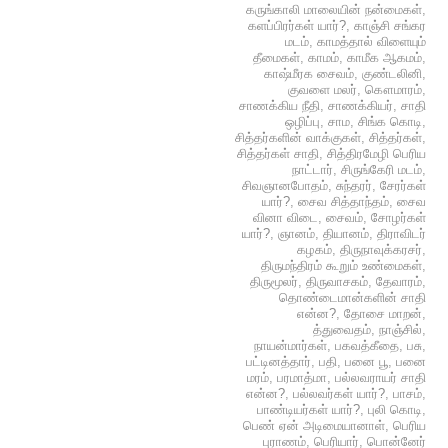
கருங்காலி மாலையின் நன்மைகள்
,
களப்பிரர்கள் யார்?
,
காஞ்சி சங்கர
மடம்
,
காமத்தால் விளையும்
தீமைகள்
,
காமம்
,
காமீக ஆகமம்
,
காஷ்மீரக சைவம்
,
குண்டலினி
,
குவளை மலர்
,
கௌமாரம்
,
சாணக்கிய நீதி
,
சாணக்கியர்
,
சாதி
ஒழிப்பு
,
சாம
,
சிங்க கொடி
,
சித்தர்களின் வாக்குகள்
,
சித்தர்கள்
,
சித்தர்கள் சாதி
,
சித்திரமேழி பெரிய
நாட்டார்
,
சிருங்கேரி மடம்
,
சிவஞானபோதம்
,
சுந்தரர்
,
சேரர்கள்
யார்?
,
சைவ சித்தாந்தம்
,
சைவ
வினா விடை
,
சைவம்
,
சோழர்கள்
யார்?
,
ஞானம்
,
தியானம்
,
திராவிடர்
கழகம்
,
திருநாவுக்கரசர்
,
திருமந்திரம் கூறும் உண்மைகள்
,
திருமூலர்
,
திருவாசகம்
,
தேவாரம்
,
தொண்டைமான்களின் சாதி
என்ன?
,
தோசை மாறன்
,
த்துவைதம்
,
நாஞ்சில்
,
நாயன்மார்கள்
,
பகவத்கீதை
,
பசு
,
பட்டினத்தார்
,
பதி
,
பனை பூ
,
பனை
மரம்
,
பரமாத்மா
,
பல்லவராயர் சாதி
என்ன?
,
பல்லவர்கள் யார்?
,
பாசம்
,
பாண்டியர்கள் யார்?
,
புலி கொடி
,
பெண் ஏன் அடிமையானாள்
,
பெரிய
புராணம்
,
பெரியார்
,
பொன்னேர்