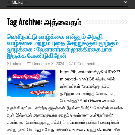
Tag Archive:
அத்வைதம்
வெளிநாட்டு வாழ்க்கை என்னும் அகதி
வாழ்க்கை மற்றும் புதை சேற்றுக்குள் மூழ்கும்
வாழ்க்கை : வேளாளர்கள் ஜாக்கிரதையாக
இருக்க வேண்டுகிறேன்
December 3, 2024
0 Comments
admin
https://fb.watch/mAyyKbURxX/?
mibextid=NnVzG8 வீடியோவில்
உள்ளவர்கள் *பொண்ணு நம்ம
தமிழ்நாட்டை சார்ந்த வெள்ளாளர்
பொண்ணு* *மாப்பிள்ளை பையன்
துருக்கி நாட்டை சார்ந்த துலுக்கன் (இஸ்லாமியர்)* *கொள்ளி வைக்க
ஆள் இல்லாமல் அனாதையாக சாகும் வெள்ளாள பெற்றோர்கள்*
வெள்ளாள பெண்களுக்கு சீக்கிரம் கல்யாணம் பண்ணி வையுங்கள்
என்று நான் சொல்லும் போது எல்லாம் என்னை கடிந்து கொண்ட சில