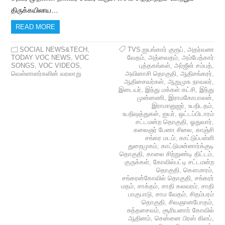
திருக்கயிலாய…
READ MORE
SOCIAL NEWS&TECH
,
TVS.ஐயங்கார் குரூப்
,
அதர்வண
TODAY VOC NEWS
,
VOC
வேதம்
,
அத்வைதம்
,
அம்பேத்கார்
SONGS
,
VOC VIDEOS
,
புத்தகங்கள்
,
அர்ஜீன் சம்பத்
,
வெள்ளாளர்களின் வரலாறு
அவினாசி தொகுதி
,
ஆதிசங்கரர்
,
ஆதிசைவர்கள்
,
ஆறுமுக நாவலர்
,
இடையர்
,
இந்து மக்கள் கட்சி
,
இந்து
முன்னணி
,
இராமகோபாலன்
,
இராமானுஜர்
,
உபநிடதம்
,
உபநிஷத்துகள்
,
ஐயர்
,
ஒட்டப்பிடாரம்
சட்டமன்ற தொகுதி
,
ஓதுவார்
,
கலைஞர் பேனா சிலை
,
காஞ்சி
சங்கர மடம்
,
காட்டுப்பள்ளி
துறைமுகம்
,
காட்டுமன்னார்க்குடி
தொகுதி
,
காலை சிற்றுண்டி திட்டம்
,
குருக்கள்
,
கோவில்பட்டி சட்டமன்ற
தொகுதி
,
கௌமாரம்
,
சங்கரன்கோவில் தொகுதி
,
சங்கரர்
மதம்
,
சாக்தம்
,
சாதி கலவரம்
,
சாதி
பாகுபாடு
,
சாம வேதம்
,
சிதம்பரம்
தொகுதி
,
சிவஞானபோதம்
,
சுத்தசைவம்
,
சூரியனார் கோவில்
ஆதினம்
,
சென்னை பிரஸ் கிளப்
,