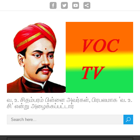
வ. உ. சிதம்பரம் பிள்ளை அவர்கள், பிரபலமாக ‘வ. உ.
சி’ என்று அழைக்கப்பட்டார்