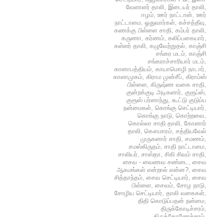
வேளாளர் தாலி
,
இடையர் தாலி
,
ஈழம்
,
ஊர் நாட்டான்
,
ஊர்
நாட்டாமை
,
ஓதுவார்கள்
,
கச்சத்தீவு
,
கணக்கு பிள்ளை சாதி
,
கம்பர் தாலி
,
கருணா
,
கர்ணம்
,
கலிப்பகையார்
,
கள்ளர் தாலி
,
கழுவேற்றுதல்
,
காஞ்சி
சங்கர மடம்
,
காஞ்சி
சங்கராச்சாரியார் மடம்
,
கானாபத்தியம்
,
காயாமொழி நாடார்
,
காளாமுகம்
,
கிராம முன்சீப்
,
கிராம்ஸ்
பிள்ளை
,
கிருஷ்ண வகை சாதி
,
குன்றக்குடி அடிகளார்
,
குரூப்ஸ்
,
குரூஸ் பர்னாந்து
,
கூட்டு குடும்ப
நன்மைகள்
,
கொங்கு செட்டியார்
,
கொங்கு நாடு
,
கொற்றவை
,
கொல்லா சாதி தாலி
,
கோனார்
தாலி
,
கௌமாரம்
,
சத்தியவேல்
முருகனார் சாதி
,
சமணம்
,
சமஸ்கிருதம்
,
சாதி நாட்டாமை
,
சாலியர்
,
சாஸ்தா
,
சிகி சிவம் சாதி
,
சைவ - வைணவ சண்டை
,
சைவ
ஆகமங்கள் என்றால் என்ன?
,
சைவ
சித்தாந்தம்
,
சைவ செட்டியார்
,
சைவ
பிள்ளை
,
சைவம்
,
சோழ நாடு
,
சோழிய செட்டியார்
,
தாலி வகைகள்
,
திதி கொடுப்பதன் நன்மை
,
திருக்கோடிச்சரம்
,
திருக்கோணேச்சரம்
,