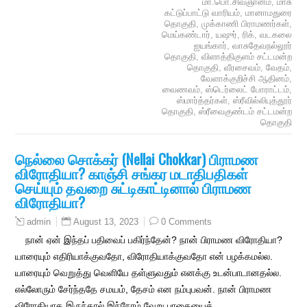
மா.பொ.சிவஞானம்
,
மாசு
கட்டுப்பாட்டு வாரியம்
,
மானாமதுரை
தொகுதி
,
முக்காணி பிராமணர்கள்
,
மெய்கண்டார்
,
யஷுர்
,
ரிக்
,
வடகலை
ஐயங்கார்
,
வாசுதேவநல்லூர்
தொகுதி
,
விளாத்திகுளம் சட்டமன்ற
தொகுதி
,
வீரசைவம்
,
வேதம்
,
வேளாக்குறிச்சி ஆதினம்
,
வைணவம்
,
ஸ்டெர்லைட் போராட்டம்
,
ஸ்மார்த்தர்கள்
,
ஸ்ரீவில்லிபுத்தூர்
தொகுதி
,
ஸ்ரீவைகுண்டம் சட்டமன்ற
தொகுதி
நெல்லை சொக்கர் (Nellai Chokkar) பிராமண
விரோதியா? காஞ்சி சங்கர மடாதிபதிகள்
செய்யும் தவறை சுட்டிகாட்டினால் பிராமண
விரோதியா?
August 13, 2023
0 Comments
admin
நான் ஏன் இந்தப் பதிவைப் பகிர்ந்தேன்? நான் பிராமண விரோதியா?
யாரையும் எதிரியாக்குவதோ, விரோதியாக்குவதோ என் பழக்கமல்ல.
யாரையும் வெறுத்து வெளியே தள்ளுவதும் எனக்கு உடன்பாடானதல்ல.
எல்லோரும் சேர்ந்ததே சமயம், தேசம் என நம்புபவன். நான் பிராமண
விரோதியாக இருந்தால் இந்நேரம் வேறு பாதையைத்