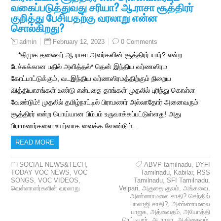
வகைப்படுத்துவது சரியா? ஆ.ராசா சூத்திரர்
குறித்து பேசியதற்கு வரலாறு என்ன
சொல்கிறது?
February 12, 2023
0 Comments
admin
*திமுக தலைவர் ஆ.ராசா அவர்களின் சூத்திரர் யார்? என்ற
பேச்சுக்கான பதில் அளித்தல்* தென் இந்திய வர்ணஸிரம
கோட்பாட்டுக்கும், வடஇந்திய வர்ணஸிரமத்திற்கும் நிறைய
வித்தியாசங்கள் உண்டு என்பதை தாங்கள் முதலில் புரிந்து கொள்ள
வேண்டும்! முதலில் தமிழ்நாட்டில் பிராமணர் அல்லாதோர் அனைவரும்
சூத்திரர் என்ற பொய்யான பிம்பம் உருவாக்கப்பட்டுள்ளது! அது
பிராமணர்களை உயர்வாக வைக்க வேண்டும்…
READ MORE
SOCIAL NEWS&TECH
,
ABVP tamilnadu
,
DYFI
TODAY VOC NEWS
,
VOC
Tamilnadu
,
Kabilar
,
RSS
SONGS
,
VOC VIDEOS
,
Tamilnadu
,
SFI Tamilnadu
,
வெள்ளாளர்களின் வரலாறு
Velpari
,
அகுதை குலம்
,
அங்கவை
,
அண்ணாமலை சாதி? செந்தில்
பாலாஜி சாதி?
,
அண்ணாமலை
பாஜக
,
அத்வைதம்
,
அயோத்தி
ரெட்டியார்
,
ஆ.ராசா
,
ஆதிசைவம்
,