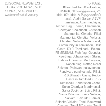
SOCIAL NEWS&TECH
,
#Dalit
,
TODAY VOC NEWS
,
VOC
#KeezhadiTamilCivilisation
,
SONGS
,
VOC VIDEOS
,
#Stalin
,
#சேனைத்தலைவர்
,
2K
வெள்ளாளர்களின் வரலாறு
kids
,
90's kids
,
A.P.முருகானந்தம்
சாதி
,
Aadhi Saivar
,
ABVP
tamilnadu
,
Agammudaiyar
,
Archer Flag
,
Cheran
,
Cheranadu
,
Chettiyar
,
Cholanadu
,
Christian
Matrimonial
,
Christian Pillai
Matrimonial
,
Christian Vellalar
,
Christian Vellalar Matrimonial
,
Community in Tamilnadu
,
Dalit
Caste
,
DYFI Tamilnadu
,
Eelam
,
FEMINISAM
,
Fish flag
,
Gounder
,
Keerthiga Udhayaneethi Stalin
,
Kishore k Swamy
,
Mudhaliyaar
,
Nandhi flag
,
Nattar
,
Nellai
Saivam
,
Pallavan
,
pallavanadu
,
Pandiyan
,
pandiyanadu
,
Pillai
,
R.S.Bharathi Caste
,
Reddy
Caste in Tamilnadu
,
RSS
Tamilnadu
,
Sabatishan Caste
,
Saiva Chettiyar Matrimonial
,
Saiva Desikhar
,
Saiva Pillai
,
Saiva Pillaimar
,
Saiva Vellalar
,
Saivam
,
Savukku Sankar
,
Srilanka Vellalar
,
Tamil Backward
Classes
,
Tamil BC caste
,
Tamil