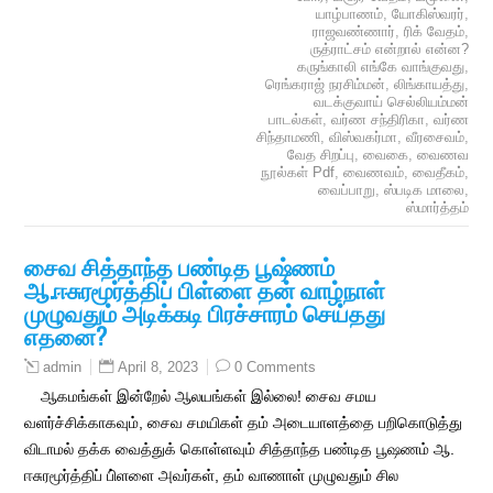
யாழ்பாணம்
,
யோகிஸ்வரர்
,
ராஜவண்ணார்
,
ரிக் வேதம்
,
ருத்ராட்சம் என்றால் என்ன?
கருங்காலி எங்கே வாங்குவது
,
ரெங்கராஜ் நரசிம்மன்
,
லிங்காயத்து
,
வடக்குவாய் செல்லியம்மன்
பாடல்கள்
,
வர்ண சந்திரிகா
,
வர்ண
சிந்தாமணி
,
விஸ்வகர்மா
,
வீரசைவம்
,
வேத சிறப்பு
,
வைகை
,
வைணவ
நூல்கள் Pdf
,
வைணவம்
,
வைதீகம்
,
வைப்பாறு
,
ஸ்படிக மாலை
,
ஸ்மார்த்தம்
சைவ சித்தாந்த பண்டித பூஷ்ணம்
ஆ.ஈசுரமூர்த்திப் பிள்ளை தன் வாழ்நாள்
முழுவதும் அடிக்கடி பிரச்சாரம் செய்தது
எதனை?
April 8, 2023
0 Comments
admin
ஆகமங்கள் இன்றேல் ஆலயங்கள் இல்லை! சைவ சமய
வளர்ச்சிக்காகவும், சைவ சமயிகள் தம் அடையாளத்தை பறிகொடுத்து
விடாமல் தக்க வைத்துக் கொள்ளவும் சித்தாந்த பண்டித பூஷணம் ஆ.
ஈசுரமூர்த்திப் பி்ளளை அவர்கள், தம் வாணாள் முழுவதும் சில