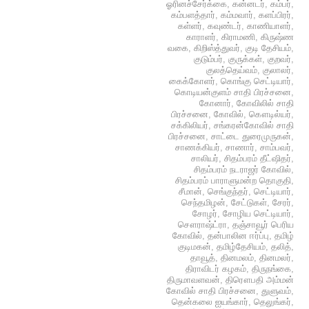
ஓரினச்சேர்க்கை
,
கன்னடர்
,
கம்பர்
,
கம்பளத்தார்
,
கம்மவார்
,
களப்பிரர்
,
கள்ளர்
,
கவுண்டர்
,
காணியாளர்
,
காராளர்
,
கிராமணி
,
கிருஷ்ண
வகை
,
கிறிஸ்த்துவர்
,
குடி தேசியம்
,
குடும்பர்
,
குருக்கள்
,
குறவர்
,
குலத்தெய்வம்
,
குலாலர்
,
கைக்கோளர்
,
கொங்கு செட்டியார்
,
கொடியன்குளம் சாதி பிரச்சனை
,
கோனார்
,
கோவிலில் சாதி
பிரச்சனை
,
கோவில்
,
கௌடில்யர்
,
சக்கிலியர்
,
சங்கரன்கோவில் சாதி
பிரச்சனை
,
சாட்டை துரைமுருகன்
,
சாணக்கியர்
,
சாணார்
,
சாம்பவர்
,
சாலியர்
,
சிதம்பரம் தீட்ஷிதர்
,
சிதம்பரம் நடராஜர் கோவில்
,
சிதம்பரம் பாராளுமன்ற தொகுதி
,
சீமான்
,
செங்குந்தர்
,
செட்டியார்
,
செந்தமிழன்
,
சேட்டுகள்
,
சேரர்
,
சோழர்
,
சோழிய செட்டியார்
,
சௌராஷ்ட்ரா
,
தஞ்சாவூர் பெரிய
கோவில்
,
தன்பாலின ஈர்ப்பு
,
தமிழ்
குடிமகன்
,
தமிழ்தேசியம்
,
தலித்
,
தாவூத்
,
தினமலம்
,
தினமலர்
,
திராவிடர் கழகம்
,
திருநங்கை
,
திருமாவளவன்
,
திரௌபதி அம்மன்
கோவில் சாதி பிரச்சனை
,
துளுவம்
,
தென்கலை ஐயங்கார்
,
தெலுங்கர்
,