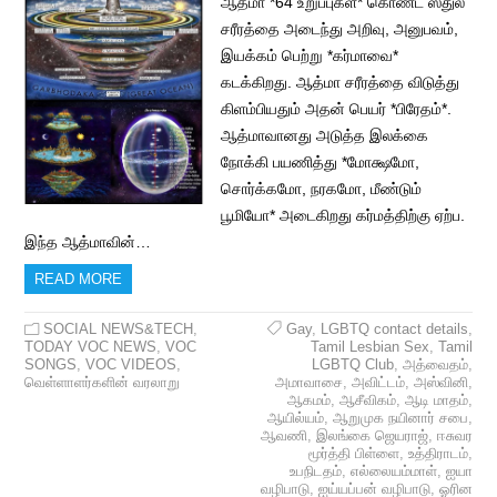
ஆத்மா *64 உறுப்புகள்* கொண்ட ஸ்துல
சரீரத்தை அடைந்து அறிவு, அனுபவம்,
இயக்கம் பெற்று *கர்மாவை*
கடக்கிறது. ஆத்மா சரீரத்தை விடுத்து
கிளம்பியதும் அதன் பெயர் *பிரேதம்*.
ஆத்மாவானது அடுத்த இலக்கை
நோக்கி பயணித்து *மோக்ஷமோ,
சொர்க்கமோ, நரகமோ, மீண்டும்
பூமியோ* அடைகிறது கர்மத்திற்கு ஏற்ப.
இந்த ஆத்மாவின்…
READ MORE
SOCIAL NEWS&TECH
,
Gay
,
LGBTQ contact details
,
TODAY VOC NEWS
,
VOC
Tamil Lesbian Sex
,
Tamil
SONGS
,
VOC VIDEOS
,
LGBTQ Club
,
அத்வைதம்
,
வெள்ளாளர்களின் வரலாறு
அமாவாசை
,
அவிட்டம்
,
அஸ்வினி
,
ஆகமம்
,
ஆசீவிகம்
,
ஆடி மாதம்
,
ஆயில்யம்
,
ஆறுமுக நயினார் சபை
,
ஆவணி
,
இலங்கை ஜெயராஜ்
,
ஈசுவர
மூர்த்தி பிள்ளை
,
உத்திராடம்
,
உபநிடதம்
,
எல்லையம்மாள்
,
ஐயா
வழிபாடு
,
ஐய்யப்பன் வழிபாடு
,
ஓரின