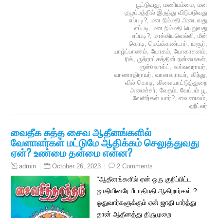
பூட்டுவது
,
மணியம்மை
,
மன
குழப்பத்தில் இருந்து விடுபடுவது
எப்படி?
,
மன நிம்மதி அடைவது
எப்படி
,
மன நிம்மதி பெறுவது
எப்படி?
,
மாக்கியவெல்லி
,
மீன்
கொடி
,
மெய்க்கண்டார்
,
யசூர்
,
யாழ்ப்பாணம்
,
யோகம்
,
யோகாசனம்
,
ரிக்
,
ருத்ராட்சத்தின் நன்மைகள்
,
ரூஸ்வோல்ட்
,
வல்லவராயர்
,
வாணாதிராயர்
,
வானவராயர்
,
விந்து
,
வில் கொடி
,
விளையாட்டுத்துறை
அமைச்சர்
,
வேதம்
,
வேப்பம் பூ
,
வேளிர்கள் யார்?
,
வைணவம்
,
ஹீட்லர்
வைதீக சுத்த சைவ ஆதீனங்களில்
வேளாளர்கள் மட்டுமே ஆதிக்கம் செலுத்துவது
ஏன்? உண்மை தன்மை என்ன?
October 26, 2023
2 Comments
admin
“ஆதீனங்களில் ஏன் ஒரு குறிப்பிட்ட
ஜாதியினரே பீடாதிபதி ஆகிறார்கள் ?
ஓதுவார்களுக்கும் ஏன் ஜாதி பார்த்து
தான் ஆதீனத்து திருமுறை