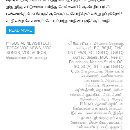
இது,இந்த கட்டுரையை பார்த்து சென்னையில் குடியேறிய புரட்சி
புண்ணாக்கு பேசுபவோருக்கு செருப்படி கொடுக்கும் என்று நம்புகிறேன்!
சாதி என்றாலே கலவரம் செயயும்,மற்ற சாதியை ஒடுக்கும், சாதி…
READ MORE
SOCIAL NEWS&TECH
,
#வாதிரியார்
,
24 மனை தெலுங்கு
TODAY VOC NEWS
,
VOC
செட்டியார்
,
BC
,
BC(M)
,
DNC
,
SONGS
,
VOC VIDEOS
,
DNT
,
EWS
,
FC
,
LGBTQ
,
LGBTQ
வெள்ளாளர்களின் வரலாறு
contact details
,
MBC
,
Neelam
Foundation
,
Neelam Studio
,
OC
,
SC
,
SC(A)
,
ST
,
Tamil LGBTQ
Club
,
அகமுடையார்
,
அஞ்சு நாட்டு
வெள்ளாளர்
,
அண்ணாமலை
நடைபயணம்
,
அத்வைதம்
,
அம்பட்டர்
,
அம்பலக்காரர்
,
அம்பேத்கார்
,
அரவாணி
,
அரிமா
சங்கம்
,
அருந்ததியர்
,
அலி
,
ஆசாரி
,
ஆச்சாரியார்
,
ஆயர்
,
ஆளுநர்
R.N.ரவி
,
ஆவணி அவிட்டம்
,
இடும்பாவனம் கார்த்தி
,
இடையர்
,
இரட்டை மலை சீனிவாசன்
,
இரத்த
தானம்
,
இராமநாதபுரம் சாதி
பிரச்சனை
,
இஸ்லாமியர்
,
உடையார்
,
ஊர் கவுண்டர்
,
ஐயர்
,
ஓதுவார்
,