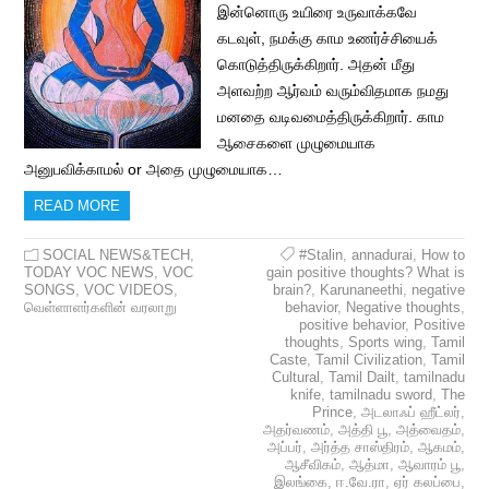
இன்னொரு உயிரை உருவாக்கவே
கடவுள், நமக்கு காம உணர்ச்சியைக்
கொடுத்திருக்கிறார். அதன் மீது
அளவற்ற ஆர்வம் வரும்விதமாக நமது
மனதை வடிவமைத்திருக்கிறார். காம
ஆசைகளை முழுமையாக
அனுபவிக்காமல் or அதை முழுமையாக…
READ MORE
SOCIAL NEWS&TECH
,
#Stalin
,
annadurai
,
How to
TODAY VOC NEWS
,
VOC
gain positive thoughts? What is
SONGS
,
VOC VIDEOS
,
brain?
,
Karunaneethi
,
negative
வெள்ளாளர்களின் வரலாறு
behavior
,
Negative thoughts
,
positive behavior
,
Positive
thoughts
,
Sports wing
,
Tamil
Caste
,
Tamil Civilization
,
Tamil
Cultural
,
Tamil Dailt
,
tamilnadu
knife
,
tamilnadu sword
,
The
Prince
,
அடலாஃப் ஹீட்லர்
,
அதர்வணம்
,
அத்தி பூ
,
அத்வைதம்
,
அப்பர்
,
அர்த்த சாஸ்திரம்
,
ஆகமம்
,
ஆசீவிகம்
,
ஆத்மா
,
ஆவாரம் பூ
,
இலங்கை
,
ஈ.வே.ரா
,
ஏர் கலப்பை
,