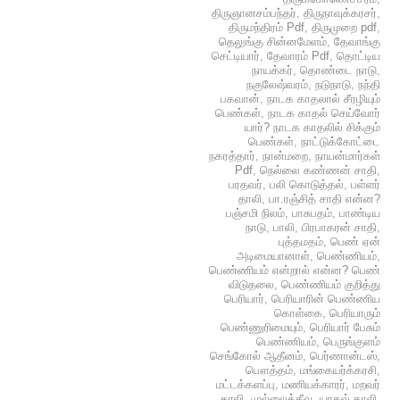
திருஞானசம்பந்தர்
,
திருநாவுக்கரசர்
,
திருமந்திரம் Pdf
,
திருமுறை pdf
,
தெலுங்கு சின்னமேளம்
,
தேவாங்கு
செட்டியார்
,
தேவாரம் Pdf
,
தொட்டிய
நாயக்கர்
,
தொண்டை நாடு
,
நகுலேஷ்வரம்
,
நடுநாடு
,
நந்தி
பகவான்
,
நாடக காதலால் சீரழியும்
பெண்கள்
,
நாடக காதல் செய்வோர்
யார்? நாடக காதலில் சிக்கும்
பெண்கள்
,
நாட்டுக்கோட்டை
நகரத்தார்
,
நான்மறை
,
நாயன்மார்கள்
Pdf
,
நெல்லை கண்ணன் சாதி
,
பரதவர்
,
பலி கொடுத்தல்
,
பள்ளர்
தாலி
,
பா.ரஞ்சித் சாதி என்ன?
பஞ்சமி நிலம்
,
பாசுபதம்
,
பாண்டிய
நாடு
,
பாலி
,
பிரபாகரன் சாதி
,
புத்தமதம்
,
பெண் ஏன்
அடிமையானாள்
,
பெண்ணியம்
,
பெண்ணியம் என்றால் என்ன? பெண்
விடுதலை
,
பெண்ணியம் குறித்து
பெரியார்
,
பெரியாரின் பெண்ணிய
கொள்கை
,
பெரியாரும்
பெண்ணுரிமையும்
,
பெரியார் பேசும்
பெண்ணியம்
,
பெருங்குளம்
செங்கோல் ஆதீனம்
,
பெர்ணான்டஸ்
,
பௌத்தம்
,
மங்கையர்க்கரசி
,
மட்டக்களப்பு
,
மணியக்காரர்
,
மறவர்
தாலி
,
முல்லைத்தீவு
,
யாதவ் தாலி
,