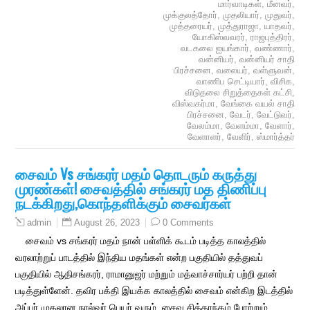
மார்வாடிகள்
,
மீனவர்
,
முக்குலத்தோர்
,
முதலியார்
,
முதுவர்
,
முத்தரையர்
,
முத்துராஜா
,
யாதவர்
,
யோகிஸ்வவரர்
,
ராஜபுத்திரர்
,
வடகலை ஐயங்கார்
,
வண்ணார்
,
வன்னியர்
,
வன்னியர் சாதி
பிரச்சனை
,
வலையர்
,
வள்ளுவன்
,
வாணிப செட்டியார்
,
விசிக
,
விடுதலை சிறுத்தைகள் கட்சி
,
விஸ்வகர்மா
,
வேங்கை வயல் சாதி
பிரச்சனை
,
வேடர்
,
வேட்டுவர்
,
வேலம்மா
,
வேளம்மா
,
வேளார்
,
வேளாளர்
,
வேளிர்
,
ஸ்மார்த்தர்
சைவம் Vs சங்கரர் மதம் தொடரும் கருத்து
முரண்கள்! சைவத்தில் சங்கரர் மத திணிப்பு
நடக்கிறது,கொந்தளிக்கும் சைவர்கள்
August 26, 2023
0 Comments
admin
சைவம் vs சங்கரர் மதம் நான் பள்ளிக் கூடம் படித்த காலத்தில்
வரலாற்றுப் பாடத்தில் இந்திய மதங்கள் என்ற பகுதியில் தத்துவப்
பகுதியில் ஆதிசங்கரர், ராமானுஜர் மற்றும் மத்வாச்சார்யர் பற்றி தான்
படித்துள்ளேன். தவிர பக்தி இயக்க காலத்தில் சைவம் என்கிற இடத்தில்
அப்பர் முதலான நால்வர் பெயர் வரும். சைவ சித்தாந்தம் போற்றும்