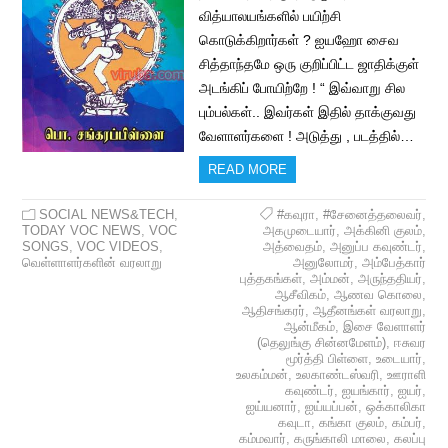
வித்யாலயங்களில் பயிற்சி
கொடுக்கிறார்கள் ? ஐயஹோ சைவ
சித்தாந்தமே ஒரு குறிப்பிட்ட ஜாதிக்குள்
அடங்கிப் போயிற்றே ! “ இவ்வாறு சில
பும்பல்கள்.. இவர்கள் இதில் தாக்குவது
வேளாளர்களை ! அடுத்து , படத்தில்…
READ MORE
SOCIAL NEWS&TECH
,
#கவுரா
,
#சேனைத்தலைவர்
,
TODAY VOC NEWS
,
VOC
அகமுடையார்
,
அக்கினி குலம்
,
SONGS
,
VOC VIDEOS
,
அத்வைதம்
,
அனுப்ப கவுண்டர்
,
வெள்ளாளர்களின் வரலாறு
அனுலோமர்
,
அம்பேத்கார்
புத்தகங்கள்
,
அம்மன்
,
அருந்ததியர்
,
ஆசீவிகம்
,
ஆணவ கொலை
,
ஆதிசங்கரர்
,
ஆதீனங்கள் வரலாறு
,
ஆன்மீகம்
,
இசை வேளாளர்
(தெலுங்கு சின்னமேளம்)
,
ஈசுவர
மூர்த்தி பிள்ளை
,
உடையார்
,
உலகம்மன்
,
உலகாண்டஸ்வரி
,
ஊராளி
கவுண்டர்
,
ஐயங்கார்
,
ஐயர்
,
ஐய்யனார்
,
ஐய்யப்பன்
,
ஒக்காலிகா
கவுடா
,
கங்கா குலம்
,
கம்பர்
,
கம்மவார்
,
கருங்காலி மாலை
,
கலப்பு