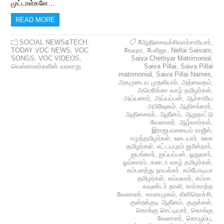
முட்டாள்களே…
READ MORE
SOCIAL NEWS&TECH
,
#ஆதிசைவச்சிவாச்சாரியார்
,
TODAY VOC NEWS
,
VOC
#கவுரா
,
#பலிஜா
,
Nellai Saivam
,
SONGS
,
VOC VIDEOS
,
Saiva Chettiyar Matrimonial
,
வெள்ளாளர்களின் வரலாறு
Saiva Pillai
,
Saiva Pillai
matrimonial
,
Saiva Pillai Names
,
அகமுடைய முதலியார்
,
அத்வைதம்
,
அமெரிக்கா வாழ் தமிழர்கள்
,
அய்யனார்
,
அய்யப்பன்
,
ஆச்சாரிய
அபிஷேகம்
,
ஆதிசங்கரர்
,
ஆதிசைவர்
,
ஆதீனம்
,
ஆறுநாட்டு
வேளாளர்
,
ஆழ்வார்கள்
,
இராஜபாளையம் ராஜீஸ்
,
ஈழத்தமிழர்கள்
,
உடையார்
,
உலக
தமிழர்கள்
,
எட்டயபுரம் ஜமீன்தார்
,
ஐயங்கார்
,
ஐய்யப்பன்
,
ஓதுவார்
,
ஓம்காரம்
,
கனடா வாழ் தமிழர்கள்
,
கம்பளத்து நாயக்கர்
,
கம்போடியா
தமிழர்கள்
,
கம்மவார்
,
கம்மா
,
கவுண்டர் தாலி
,
கார்காத்த
வேளாளர்
,
காளாமுகம்
,
கிளிநொச்சி
,
குன்றக்குடி ஆதீனம்
,
குருக்கள்
,
கொங்கு செட்டியார்
,
கொங்கு
வேளாளர்
,
கொழும்பு
,