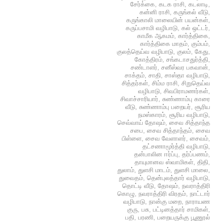
சேர்க்கை
,
கடக ராசி
,
கடலாடி
,
கன்னி ராசி
,
கருங்கல் வீடு
,
கருங்காலி மாலையின் பயன்கள்
,
கருப்பசாமி வழிபாடு
,
கல் ஒட்டர்
,
காமீக ஆகமம்
,
கார்த்திகை
,
கார்த்திகை மாதம்
,
கும்பம்
,
குலத்தெய்வ வழிபாடு
,
குலம்
,
கேது
,
கோத்திரம்
,
சங்கடாசதுர்த்தி
,
சண்டாளர்
,
சனீஸ்வர பகவான்
,
சாக்தம்
,
சாதி
,
சாஸ்தா வழிபாடு
,
சித்தர்கள்
,
சிம்ம ராசி
,
சிறுதெய்வ
வழிபாடு
,
சிவபிராமணர்கள்
,
சிவாச்சாரியார்
,
சுண்ணாம்பு காரை
வீடு
,
சுண்ணாம்பு பறையர்
,
சூரிய
நமஸ்காரம்
,
சூரிய வழிபாடு
,
செவ்வாய் தோஷம்
,
சைவ சித்தாந்த
சபை
,
சைவ சித்தாந்தம்
,
சைவ
பிள்ளை
,
சைவ வேளாளர்
,
சைவம்
,
தட்சணாமூர்த்தி வழிபாடு
,
தன்பாலின ஈர்ப்பு
,
தர்ப்பணம்
,
தாயுமானவ ஸ்வாமிகள்
,
திதி
,
துலாம்
,
துளசி மாடம்
,
துளசி மாலை
,
துவைதம்
,
தென்புலத்தார் வழிபாடு
,
தொட்டி வீடு
,
தோஷம்
,
நவராத்திரி
கொழு
,
நவராத்திரி விரதம்
,
நாட்டார்
வழிபாடு
,
நான்கு மறை
,
நாராயண
குரு
,
பசு
,
பட்டினத்தார் சாமிகள்
,
பதி
,
பரணி
,
பறையருக்கு பூணூல்