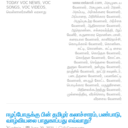
TODAY VOC NEWS
,
VOC
www.eelavoli.com
,
அகமுடைய
SONGS
,
VOC VIDEOS
,
வேளாளர்
,
அகமுடையார் அரண்
,
வெள்ளாளர்களின் வரலாறு
அகம்படி
,
அச்சுக்கரை வேளாளர்
,
அம்பாறை
,
அரிசிக்கார வேளாளர்
,
அரும்புகூற்ற வேளாளர்
,
அர்ச்சக
வேளாளர்
,
ஆதிகாராள வேளாளர்
,
ஆதொண்டை சக்கரவர்த்தி
,
ஆய்
வேளிர்
,
கருணாகர தொண்டைமான்
,
கரையாள வேளாளர்
,
காளிநொச்சி
,
கொடிக்கால் வேளாளர்
,
கொண்டை
கட்டி
,
கொண்டை கட்டி சைவ
வேளாளர்
,
கொந்தக வேளாளர்
,
கொந்தள வேளாளர்
,
கோட்டை
வேளாளர்
,
செந்தலை வேளாளர்
,
துளுவ வேளாளர்
,
நன்குடி வேளாளர்
,
நாஞ்சில் வேளாளர்
,
நாட்டு கவுண்டர்
,
படைத்தலை வேளாளர்
,
பவளங்கட்டி
வேளாளர்
,
பையூர் கோட்ட வேளாளர்
,
பொடிக்கார வேளாளர்
,
மருதுசேனை
,
மிதிலைக்கூற்றத்து வேளாளர்
,
முல்லைத்தீவு
,
வீரக்கொடி வேளாளர்
,
வீரசைவ வேளாளர்
ஈழப்போருக்கு பின் தமிழர் கலாச்சாரம், பண்பாடு,
வாழ்வியலை பாதுகாப்பது எவ்வாறு?