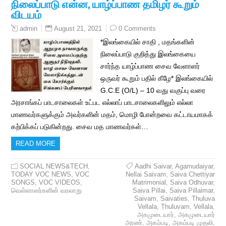
நிலைப்பாடு என்ன, யாழ்ப்பாண தமிழர் கூறும்
விடயம்
August 21, 2021
0 Comments
admin
*இலங்கையில் சாதி , மதங்களின்
நிலைப்பாடு குறித்து இலங்கையை
சார்ந்த யாழ்ப்பாண சைவ வேளாளர்
ஒருவர் கூறும் பதில் கீழே* இலங்கையில்
G.C.E (O/L) – 10 வது வகுப்பு வரை
அரசாங்கப் பாடசாலைகள் உட்பட எல்லாப் பாடசாலைகளிலும் எல்லா
மாணவர்களுக்கும் அவர்களின் மதம், மொழி போன்றவை கட்டாயமாகக்
கற்பிக்கப் படுகின்றது. சைவ மத மாணவர்கள்…
READ MORE
SOCIAL NEWS&TECH
,
Aadhi Saivar
,
Agamudaiyar
,
TODAY VOC NEWS
,
VOC
Nellai Saivam
,
Saiva Chettiyar
SONGS
,
VOC VIDEOS
,
Matrimonial
,
Saiva Odhuvar
,
வெள்ளாளர்களின் வரலாறு
Saiva Pillai
,
Saiva Pillaimar
,
Saivam
,
Saivaties
,
Thuluva
Vellala
,
Thuluvam
,
Vellala
,
அகமுடையார்
,
அகமுடையார்
அரண்
,
அகம்படி
,
அகம்படி முதலி
,