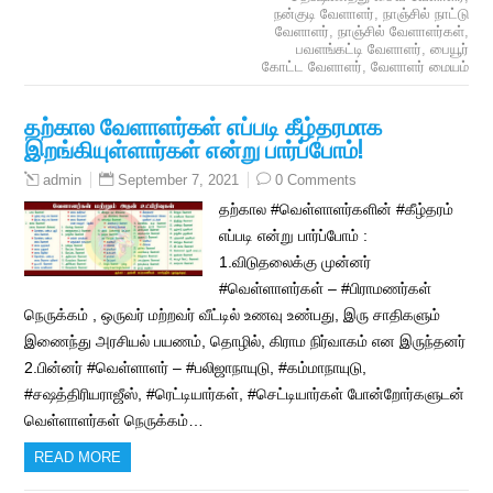
நன்குடி வேளாளர்
,
நாஞ்சில் நாட்டு
வேளாளர்
,
நாஞ்சில் வேளாளர்கள்
,
பவளங்கட்டி வேளாளர்
,
பையூர்
கோட்ட வேளாளர்
,
வேளாளர் மையம்
தற்கால வேளாளர்கள் எப்படி கீழ்தரமாக
இறங்கியுள்ளார்கள் என்று பார்ப்போம்!
September 7, 2021
0 Comments
admin
தற்கால #வெள்ளாளர்களின் #கீழ்தரம்
எப்படி என்று பார்ப்போம் :
1.விடுதலைக்கு முன்னர்
#வெள்ளாளர்கள் – #பிராமணர்கள்
நெருக்கம் , ஒருவர் மற்றவர் வீட்டில் உணவு உண்பது, இரு சாதிகளும்
இணைந்து அரசியல் பயணம், தொழில், கிராம நிர்வாகம் என இருந்தனர்
2.பின்னர் #வெள்ளாளர் – #பலிஜாநாயுடு, #கம்மாநாயுடு,
#சஷத்திரியராஜீஸ், #ரெட்டியார்கள், #செட்டியார்கள் போன்றோர்களுடன்
வெள்ளாளர்கள் நெருக்கம்…
READ MORE