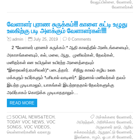
வேலுப்பிள்ளை
,
வேளாளர்
,
வேளாளர்கள்
வேளாளர் புராண சுருக்கம்!!! காளை கட்டி உழுது
உலகிற்கு படி அளக்கும் வேளாளர்கள்!!!!
July 25, 2019
0 Comments
admin
2 *வேளாளர் புராணச் சுருக்கம்:* ஆதி காலத்தில் அண்டங்களையும்,
அகாசங்களையும், கல், மலை, ஆறு, முனிவர்கள், தேவர்கள்,
மனிதர்கள் என உயிருள்ள உயிரற்ற அனைத்தையும்
*இறைவன்(பரமசிவன்)* படைத்தார். சிறிது காலம் கழிய உலக
மக்களும் உயிர்களும் *பசியால் வாடினர்*. இதனால் மனிவர்கள் தவம்
இயற்ற முடியாமலும், யாகங்கள் இயற்றாததால் தேவர்களுக்கு
அவிர்பாகம் கொடுக்க முடியாததாலும்…
READ MORE
SOCIAL NEWS&TECH
,
அச்சுக்கரை வேளாளர்
,
TODAY VOC NEWS
,
VOC
அபிநந்தன்
,
அரிசிக்கார வேளாளர்
,
SONGS
,
VOC VIDEOS
,
அருவாளர் நாடு
,
ஆரிய
வெள்ளாளர்களின் வரலாறு
சக்கரவர்த்தி
,
ஆறுநாட்டு வேளாளர்
,
இலங்கை
,
ஈழம்
,
ஓ.பா.சி வேளாளர்
,