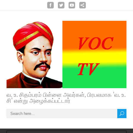
வ. உ. சிதம்பரம் பிள்ளை அவர்கள், பிரபலமாக ‘வ. உ.
சி’ என்று அழைக்கப்பட்டார்