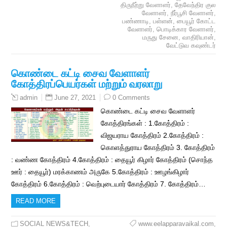
திருநீற்று வேளாளர்
,
தேவேந்திர குல
வேளாளர்
,
நீர்பூசி வேளாளர்
,
பண்ணாடி
,
பள்ளன்
,
பையூர் கோட்ட
வேளாளர்
,
பொடிக்கார வேளாளர்
,
மருது சேனை
,
வாதிரியான்
,
வேட்டுவ கவுண்டர்
கொண்டை கட்டி சைவ வேளாளர்
கோத்திரப்பெயர்கள் மற்றும் வரலாறு
June 27, 2021
0 Comments
admin
கொண்டை கட்டி சைவ வேளாளர்
கோத்திரங்கள் : 1.கோத்திரம் :
விஜயராய கோத்திரம் 2.கோத்திரம் :
கொளத்துராய கோத்திரம் 3. கோத்திரம்
: வண்ண கோத்திரம் 4.கோத்திரம் : தையூர் கிழார் கோத்திரம் (சொந்த
ஊர் : தையூர்) மரக்காணம் அருகே 5.கோத்திரம் : ஊழங்கிழார்
கோத்திரம் 6.கோத்திரம் : வெற்புடையார் கோத்திரம் 7. கோத்திரம்…
READ MORE
SOCIAL NEWS&TECH
,
www.eelapparavaikal.com
,