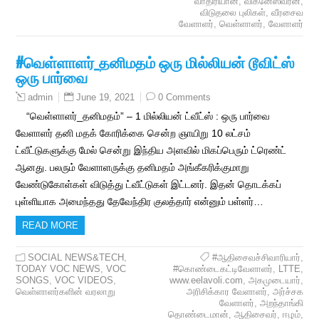
வாதிரியான்
,
விக்னேஸ்வரன்
,
விடுதலை புலிகள்
,
வீரசைவ
வேளாளர்
,
வெள்ளாளர்
,
வேளாளர்
#வெள்ளாளர்_தனிமதம் ஒரு மில்லியன் டூவிட்ஸ்
ஒரு பார்வை
June 19, 2021
0 Comments
admin
“வெள்ளாளர்_தனிமதம்” – 1 மில்லியன் ட்வீட்ஸ் : ஒரு பார்வை
வேளாளர் தனி மதக் கோரிக்கை சென்ற ஞாயிறு 10 லட்சம்
ட்வீட்டுகளுக்கு மேல் சென்று இந்திய அளவில் மிகப்பெரும் ட்ரெண்ட்
ஆனது. பலரும் வேளாளருக்கு தனிமதம் அங்கீகரிக்குமாறு
வேண்டுகோள்கள் விடுத்து ட்வீட்டுகள் இட்டனர். இதன் தொடக்கப்
புள்ளியாக அமைந்தது தேவேந்திர குலத்தார் என்னும் பள்ளர்…
READ MORE
SOCIAL NEWS&TECH
,
#ஆதிசைவச்சிவாரியார்
,
TODAY VOC NEWS
,
VOC
#கொண்டைகட்டிவேளாளர்
,
LTTE
,
SONGS
,
VOC VIDEOS
,
www.eelavoli.com
,
அகமுடையார்
,
வெள்ளாளர்களின் வரலாறு
அரிசிக்கார வேளாளர்
,
அர்ச்சக
வேளாளர்
,
அறந்தாங்கி
தொண்டைமான்
,
ஆதிசைவர்
,
ஈழம்
,