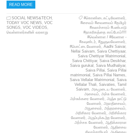
READ MORE
SOCIAL NEWS&TECH
,
#கொண்டைகட்டிவேளாளர்
,
TODAY VOC NEWS
,
VOC
#சைவம் #வைணவம் #தமிழர்
SONGS
,
VOC VIDEOS
,
#கலாச்சாரம் #பண்பாடு
வெள்ளாளர்களின் வரலாறு
#நாகரிகத்தை காப்போம்!!!!
#வெள்ளாள / #வேளாள -
#கவுண்டர்
,
#துளுவவேளாளர்
,
#மொட்டைவேளாளர்
,
Aadhi Saivar
,
Nellai Saivam
,
Saiva Chettiyaar
,
Saiva Chettiyar Matrimonial
,
Saiva Chittiyar
,
Saiva Desikhar
,
Saiva gurukal
,
Saiva Mudhaliyar
,
Saiva Pillai
,
Saiva Pillai
matrimonial
,
Saiva Pillai Names
,
Saiva Vellalar Matrimonial
,
Saiva
Vellalar Thali
,
Saivaties
,
Tamil
Saivam
,
அகமுடைய வேளாளர்
,
அசைவம்
,
அச்சு வேளாளர்
,
அச்சுக்கரை வேளாளர்
,
அஞ்சு நாட்டு
வேளாளர்
,
அநாதிசைவம்
,
அநுசைவர்
,
அந்தரசைவம்
,
அரிசிகார வேளாளர்
,
அரிசிக்கார
வேளாளர்
,
அரும்புக்கூற்ற வேளாளர்
,
அர்ச்சக வேளாளர்
,
ஆதிக்காராள
வேளாளர்
,
ஆதிசைவ
சிவாச்சாரியார்
,
ஆதிசைவ