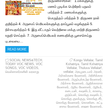
திருமணச்சீர்கள்: 1.மக்களுக்கு
மணம் முடிக்க பெற்றோர் பருவம்
பார்த்தல் 2. மணமக்களுக்கு
பொருத்தம் பார்த்தல் 3. திருமண நாள்
குறித்தல் 4. அருமைப் பெரியவர்களுக்கு தாம்பூலம் வழங்குதல் 5.
நிச்சயதார்த்தம் 6. இரு வீட்டாரும் வெற்றிலை பாக்கு மாற்றி திருமணம்
உறுதி செய்தல். 7. அருமைப்பெரியவர் கணபதிக்கு பூசைசெய்து
புடவையை…
READ MORE
SOCIAL NEWS&TECH
,
Kongu Vellalar
,
Tamil
TODAY VOC NEWS
,
VOC
Kshatriya
,
Tamil Kshatriya
SONGS
,
VOC VIDEOS
,
Vellalar
,
Thuluva Vellalar!
,
வெள்ளாளர்களின் வரலாறு
vellalar
,
அகமுடையார் அரண்
,
அச்சுக்கரை வேளாளர்
,
அரிசிக்கார
வேளாளர்
,
அரும்புக்கூற்ற வேளாளர்
,
அர்ச்சக வேளாளர்
,
ஆதிக்காராள
வேளாளர்
,
ஆரிய வேளாளர்
,
ஆரியர்
,
கடையன்
,
கவுண்டர்
,
காலாடி
,
குடும்பன்
,
கொங்கு கவுண்டர்
,
கொங்கு குலக்குரு
,
கொங்கு சீர்
,
கொங்கு வேளாளர்
,
கொண்டை கட்டி
சைவ வேளாளர்
,
ஜைன வேளாளர்
,