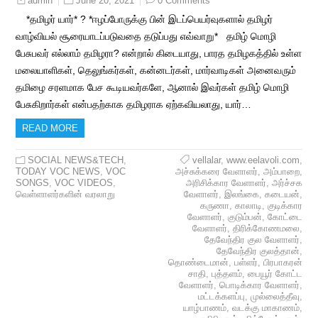
June 20, 2021
0 Comments
admin
*தமிழர் யார்* ? *ஈழப்போருக்கு பின் இடப்பெயர்வுகளால் தமிழர்
வாழ்வியல் சூரையாடப்படுவதை தடுப்பது எவ்வாறு* தமிழ் மொழி
பேசுபவர் எல்லாம் தமிழரா? என்றால் கிடையாது, பாரத தமிழகத்தில் உள்ள
மலையாளிகள், தெலுங்கர்கள், கன்னடர்கள், மார்வாடிகள் அனைவரும்
தமிழை சரளமாக பேச கூடியவர்களே, ஆனால் இவர்கள் தமிழ் மொழி
பேசுகிறார்கள் என்பதற்காக தமிழராக ஏற்கவியலாது, யார்…
READ MORE
SOCIAL NEWS&TECH
,
vellalar
,
www.eelavoli.com
,
TODAY VOC NEWS
,
VOC
அச்சுக்கரை வேளாளர்
,
அம்பாறை
,
SONGS
,
VOC VIDEOS
,
அரிசிக்கார வேளாளர்
,
அர்ச்சக
வெள்ளாளர்களின் வரலாறு
வேளாளர்
,
இலங்கை
,
கடையன்
,
கருணா
,
காலாடி
,
குடிக்கார
வேளாளர்
,
குடும்பன்
,
கோட்டை
வேளாளர்
,
திரிக்கோணமலை
,
தேவேந்திர குல வேளாளர்
,
தேவேந்திர குலத்தான்
,
தொண்டைமான்
,
பள்ளர்
,
பிரபாகரன்
சாதி
,
புத்தளம்
,
பையூர் கோட்ட
வேளாளர்
,
பொடிக்கார வேளாளர்
,
மட்டக்களப்பு
,
முல்லைத்தீவு
,
யாழ்பாணம்
,
வடக்கு மாகாணம்
,