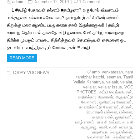
December 12, 2019
1 Comment
admin
1 #தமிழ் பேசுறவன் எல்லாம் #தமிழனா? அதுபோல் விவசாயம்
பாக்குறவன் எல்லாம் #வேளாளர? நாம் தமிழர் கட்சியினர் எல்லாம்
கிறுக்கு மரை கழண்ட பயலுகலாக தான் இருக்கானுவ!!!! தமிழர்
வரலாறு தெரியாமல் தான்தோன்றி தனமாக பேசி தமிழர் வரலாற்றை
திரிக்க முயலும் பாவடை கிறிஸ்த்துவன் செபாஸ்டியன் சைமனை ஓட
ஓட விரட்ட காத்திருக்கும் வேளாளர்கள்!!!! சாதி…
READ MORE
ambi venkatesan
,
nam
TODAY VOC NEWS
tamizhar katchi
,
seeman
,
Tamil
Vellala Kshatriya
,
velaalr
,
velalar
,
vellalar
,
vellalar issue
,
VOC
PHOTOES
,
அம்பி வெங்கடேசன்
,
அரிசிக்கார வேளாளர்
,
ஆறுநாட்டு
வேளாளர்
,
ஒளிநாட்டூ வேளாளர்
,
காரைக்காட்டு வேளாளர்
,
சீமான்
,
பிரபாகரன் பிள்ளை
,
பிள்ளை
,
மருதநாயகம்
,
முதலியார்
,
யாழ்பாணம்
,
வ உ சி அய்யா
,
வ உ சி
குருபூஜை
,
வஉசி
,
வஉசி வரலாறு
,
வவுனியா
,
வெலுபிள்ளை
,
வெள்ளளாச்சி
,
வெள்ளாளர்
,