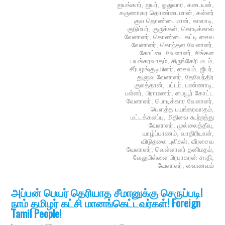
ஐயங்கார்
,
ஐயர்
,
ஓதுவார
,
கடையன்
,
கருணாகர தொண்டைமான்
,
கள்ளர்
குல தொண்டைமான்
,
காலாடி
,
குடும்பர்
,
குருக்கள்
,
கொடிக்கால்
வேளாளர்
,
கொண்டை கட்டி சைவ
வேளாளர்
,
கொந்தள வேளாளர்
,
கோட்டை வேளாளர்
,
சிங்கள
பயங்கரவாதம்
,
சிருங்கேரி மடம்
,
சீர்பழங்குடியினர்
,
சைவம்
,
ஜீயர்
,
துளுவ வேளாளர்
,
தேவேந்திர
குலத்தான்
,
பட்டர்
,
பண்ணாடி
,
பள்ளர்
,
பிராமணர்
,
பையூர் கோட்ட
வேளாளர்
,
பொடிக்கார வேளாளர்
,
பௌத்த பயங்கரவாதம்
,
மட்டக்களப்பு
,
மிதிலை கூற்றத்து
வேளாளர்
,
முல்லைத்தீவு
,
யாழ்ப்பாணம்
,
வாதிரியான்
,
விடுதலை புலிகள்
,
வீரசைவ
வேளாளர்
,
வெள்ளாளர் தனிமதம்
,
வேலுபிள்ளை பிரபாகரன் சாதி
,
வேளாளர்
,
வைணவம்
அப்பன் பெயர் தெரியாத சீமானுக்கு செருப்படி!
நாம் தமிழர் கட்சி மானங்கெட்டவர்கள்! Foreign
Tamil People!