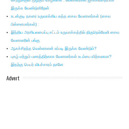
சேற்றுக்குள் மூழ்கும் வாழ்க்கை : வேளாளர்கள் ஜாக்கிரதையாக
இருக்க வேண்டுகிறேன்
உடன்குடி நகரை உருவாக்கிய சுத்த சைவ வேளாளர்கள் (சைவ
பிள்ளைமார்கள்) :
இந்திய அரசியலமைப்பு சட்டம் உருவாக்கத்தில் திருநெல்வேலி சைவ
வேளாளரின் பங்கு
ஆகச்சிறந்த வெள்ளாளன் எப்படி இருக்க வேண்டும்?
புகழ் மற்றும் பணத்திற்காக வேளாளர்கள் உடம்பை விற்கலாமா?
இதற்கு பெயர் விபச்சாரம் தானே
Advert