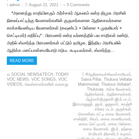
August 21, 2021
0 Comments
admin
*அனைத்து சாதியினரும் அர்ச்சகர் ஆகலாம் என்ற திமுக அரசின்
நிலைப்பாட்டிற்கு வேளாளர்களின் குருமார்களான ஆதிசைவர்களை
காக்கவேண்டிய வேளாளர்கள் (கவுண்டர் + பிள்ளை + முதலியார் +
செட்டியார்) எதிர்ப்பு* : பிராமணர் என்ற வர்ணத்தில் பல சாதிகள் உண்டு,
அதில் ஸ்மார்த்த பிராமணர்கள் மட்டும் தமிழக, இந்திய அரசியலில்
ஆதிக்க மனப்பான்மையோடு ஈடுபட கூடியவர்கள், ஸ்மார்த்த…
READ MORE
SOCIAL NEWS&TECH
,
TODAY
#ஆதிசைவச்சிவாச்சாரியார்
,
VOC NEWS
,
VOC SONGS
,
VOC
Saiva Pillai
,
Thuluva Vellalar
VIDEOS
,
வெள்ளாளர்களின் வரலாறு
Matrimonial
,
Thuluva Vellalar!
,
Thuluvaa
,
அச்சு வேளாளர்
,
ஆதிசங்கரர்
,
ஆதிசைவர்கள்
,
ஆழ்வார்திருநகரி ஜீயர் மடம்
,
இராமானுஜர்
,
ஐயர்
,
ஓதுவார்
,
காஞ்சி
சங்கர மடம்
,
குருக்கள்
,
கொண்டைகட்டி சைவ வேளாளர்
,
சாஸ்திரி
,
சிவம்
,
சைவ காணியாளர்
,
சைவ செட்டியார்
,
சைவ பிள்ளை
,
சைவ வேளாளர்
,
ஜீயர்
,
தந்தை
பெரியார் திராவிடர் கழகம்
,
தலீத்தியம்
,
திக
,
திமுக
,
திருநீற்று