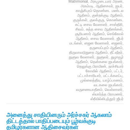
Matrimonial
,
அகமுடையார் அரண்
,
அகம்படி
,
ஆதிசைவர்
,
ஐயர்
,
காஞ்சிபுரம் தொண்டை மண்டல
ஆதீனம்
,
குன்றக்குடி ஆதீனம்
,
குருக்கள்
,
குலக்குரு
,
கொண்டை
கட்டி சைவ வேளாளர்
,
சாஸ்திரி
,
சிவம்
,
சுத்த சைவ ஆதீனங்கள்
,
சூரியனார் ஆதீனம்
,
செங்கோல்
ஆதீனம்
,
சைவ வேளாளர்
,
ஜீயர்
மடங்கள்
,
ஜைன வேளாளர்
,
ஜைனர்
,
தருமைப்புரம் ஆதீனம்
,
திருவாவடுதுறை ஆதீனம்
,
தீட்ஷீதர்
,
துளுவ வேளாளர்
,
துளுவர்
,
துழாவூர்
ஆதீனம்
,
தென்கலை ஐயங்கார்
,
தெலுங்கு பிராமிண்
,
நாச்சியார்
கோவில் ஆதீனம்
,
பட்டர்
,
பட்டாச்சாரியார்
,
மட்டக்களப்பு
,
முல்லைத்தீவு
,
யாழ்ப்பாணம்
,
வடகலை ஐயங்கார்
,
வருணையாதீனம்
,
வெள்ளாளர்
,
ஸ்மார்த்த பிராமணர்
,
ஸ்ரீவில்லிபுத்தூர் ஜீயர்
அனைத்து சாதியினரும் அர்ச்சகர் ஆகலாம்
திட்டத்தால் பாதிப்படையும் பூர்வக்குடி
தமிழர்களான ஆதிசைவர்கள்