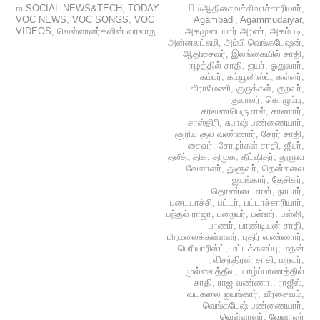
SOCIAL NEWS&TECH
,
TODAY
#ஆதிசைவச்சிவாச்சாரியார்
,
VOC NEWS
,
VOC SONGS
,
VOC
Agambadi
,
Agammudaiyar
,
VIDEOS
,
வெள்ளாளர்களின் வரலாறு
அகமுடையார் அரண்
,
அகம்படி
,
அன்னலட்சுமி
,
அம்பி வெங்கடேஷன்
,
ஆதிசைவர்
,
இலங்கையில் சாதி
,
ஈழத்தில் சாதி
,
ஐயர்
,
ஓதுவார்
,
கம்பர்
,
கம்யூனிஸ்ட்
,
கள்ளர்
,
கிராமேணி
,
குருக்கள்
,
குறவர்
,
குலாலர்
,
கொழும்பு
,
சரவணபெருமாள்
,
சாணார்
,
சாஸ்திரி
,
சுபாஷ் பண்ணையார்
,
சூரிய குல வண்ணார்
,
சேரர் சாதி
,
சைவர்
,
சோழர்கள் சாதி
,
ஜீயர்
,
தலீத்
,
திக
,
திமுக
,
தீட்ஷிதர்
,
துளுவ
வேளாளர்
,
துளுவர்
,
தென்கலை
ஐயங்கார்
,
தேசிகர்
,
தொண்டைமான்
,
நாடார்
,
படையாச்சி
,
பட்டர்
,
பட்டாச்சாரியார்
,
பந்தல் ராஜா
,
பறையர்
,
பள்ளர்
,
பள்ளி
,
பாணர்
,
பாண்டியன் சாதி
,
பிறமலைக்கள்ளளர்
,
புதிர் வண்ணார்
,
பெரியாரிஸ்ட்
,
மட்டக்களப்பு
,
மதன்
ரவிசந்திரன் சாதி
,
மறவர்
,
முல்லைத்தீவு
,
யாழ்ப்பாணத்தில்
சாதி
,
ராஜ வண்ணா.
,
ராஜீஸ்
,
வடகலை ஐயங்கார்
,
வீரசைவம்
,
வெங்கடேஷ் பண்ணையார்
,
வெள்ளாளர்
,
வேளாளர்