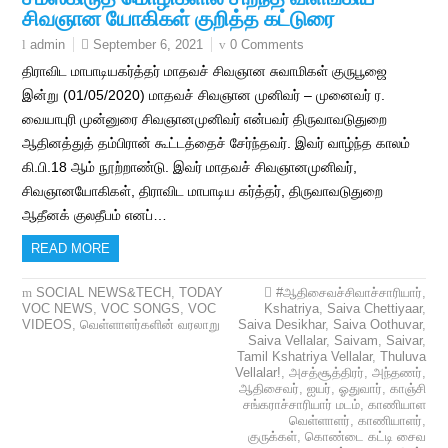
சிவஞான யோகிகள் குறித்த கட்டுரை
September 6, 2021
0 Comments
admin
திராவிட மாபாடியகர்த்தர் மாதவச் சிவஞான சுவாமிகள் குருபூஜை
இன்று (01/05/2020) மாதவச் சிவஞான முனிவர் – முனைவர் ர.
வையாபுரி முன்னுரை சிவஞானமுனிவர் என்பவர் திருவாவடுதுறை
ஆதினத்துத் தம்பிரான் கூட்டத்தைச் சேர்ந்தவர். இவர் வாழ்ந்த காலம்
கி.பி.18 ஆம் நூற்றாண்டு. இவர் மாதவச் சிவஞானமுனிவர்,
சிவஞானயோகிகள், திராவிட மாபாடிய கர்த்தர், திருவாவடுதுறை
ஆதீனக் குலதீபம் எனப்…
READ MORE
SOCIAL NEWS&TECH
,
TODAY
#ஆதிசைவச்சிவாச்சாரியார்
,
VOC NEWS
,
VOC SONGS
,
VOC
Kshatriya
,
Saiva Chettiyaar
,
VIDEOS
,
வெள்ளாளர்களின் வரலாறு
Saiva Desikhar
,
Saiva Oothuvar
,
Saiva Vellalar
,
Saivam
,
Saivar
,
Tamil Kshatriya Vellalar
,
Thuluva
Vellalar!
,
அசத்சூத்திரர்
,
அந்தணர்
,
ஆதிசைவர்
,
ஐயர்
,
ஓதுவார்
,
காஞ்சி
சங்கராச்சாரியார் மடம்
,
காணியாள
வெள்ளாளர்
,
காணியாளர்
,
குருக்கள்
,
கொண்டை கட்டி சைவ