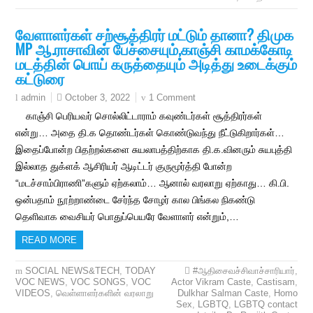
வேளாளர்கள் சற்சூத்திரர் மட்டும் தானா? திமுக
MP ஆ.ராசாவின் பேச்சையும்,காஞ்சி காமக்கோடி
மடத்தின் பொய் கருத்தையும் அடித்து உடைக்கும்
கட்டுரை
October 3, 2022
1 Comment
admin
காஞ்சி பெரியவர் சொல்லிட்டாராம் கவுண்டர்கள் சூத்திரர்கள்
என்று… அதை தி.க தொண்டர்கள் கொண்டுவந்து நீட்டுகிறார்கள்…
இதைப்போன்ற பிதற்றல்களை சுயலாபத்திற்காக தி‌.க.வினரும் சுயபுத்தி
இல்லாத துக்ளக் ஆசிரியர் ஆடிட்டர் குருமூர்த்தி போன்ற
“மடச்சாம்பிராணி”களும் ஏற்கலாம்… ஆனால் வரலாறு ஏற்காது… கி.பி.
ஒன்பதாம் நூற்றாண்டை சேர்ந்த சோழர் கால பிங்கல நிகண்டு
தெளிவாக வைசியர் பொதுப்பெயரே வேளாளர் என்றும்,…
READ MORE
SOCIAL NEWS&TECH
,
TODAY
#ஆதிசைவச்சிவாச்சாரியார்
,
VOC NEWS
,
VOC SONGS
,
VOC
Actor Vikram Caste
,
Castisam
,
VIDEOS
,
வெள்ளாளர்களின் வரலாறு
Dulkhar Salman Caste
,
Homo
Sex
,
LGBTQ
,
LGBTQ contact