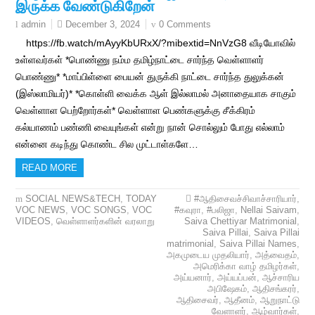
இருக்க வேண்டுகிறேன்
December 3, 2024
0 Comments
admin
https://fb.watch/mAyyKbURxX/?mibextid=NnVzG8 வீடியோவில்
உள்ளவர்கள் *பொண்ணு நம்ம தமிழ்நாட்டை சார்ந்த வெள்ளாளர்
பொண்ணு* *மாப்பிள்ளை பையன் துருக்கி நாட்டை சார்ந்த துலுக்கன்
(இஸ்லாமியர்)* *கொள்ளி வைக்க ஆள் இல்லாமல் அனாதையாக சாகும்
வெள்ளாள பெற்றோர்கள்* வெள்ளாள பெண்களுக்கு சீக்கிரம்
கல்யாணம் பண்ணி வையுங்கள் என்று நான் சொல்லும் போது எல்லாம்
என்னை கடிந்து கொண்ட சில முட்டாள்களே…
READ MORE
SOCIAL NEWS&TECH
,
TODAY
#ஆதிசைவச்சிவாச்சாரியார்
,
VOC NEWS
,
VOC SONGS
,
VOC
#கவுரா
,
#பலிஜா
,
Nellai Saivam
,
VIDEOS
,
வெள்ளாளர்களின் வரலாறு
Saiva Chettiyar Matrimonial
,
Saiva Pillai
,
Saiva Pillai
matrimonial
,
Saiva Pillai Names
,
அகமுடைய முதலியார்
,
அத்வைதம்
,
அமெரிக்கா வாழ் தமிழர்கள்
,
அய்யனார்
,
அய்யப்பன்
,
ஆச்சாரிய
அபிஷேகம்
,
ஆதிசங்கரர்
,
ஆதிசைவர்
,
ஆதீனம்
,
ஆறுநாட்டு
வேளாளர்
,
ஆழ்வார்கள்
,