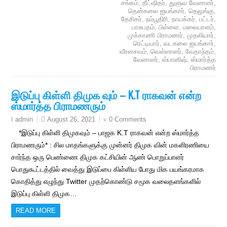
சங்கம்
,
தீட்ஷிதர்
,
துளுவ வேளாளர்
,
தென்கலை ஐயங்கார்
,
தெலுங்கு
,
தேசிகர்
,
நம்பூதிரி
,
நாயக்கர்
,
பட்டர்
,
பாசுபதம்
,
பிள்ளை
,
மலையாளம்
,
முக்காணி பிராமணர்
,
முதலியார்
,
ரெட்டியார்
,
வடகலை ஐயங்கார்
,
வீரசைவம்
,
வெள்ளாளர்
,
வேதாந்தம்
,
வேளாளர்
,
ஸ்பானிஷ்
,
ஸ்மார்த்த
பிராமணர்
இடுப்பு கிள்ளி திமுக வும் – K.T ராகவன் என்ற
ஸ்மார்த்த பிராமணரும்
August 26, 2021
0 Comments
admin
*இடுப்பு கிள்ளி திமுகவும் – பாஜக K.T ராகவன் என்ற ஸ்மார்த்த
பிராமணரும்* : சில மாதங்களுக்கு முன்னர் திமுக வின் மகளிரணியை
சார்ந்த ஒரு பெண்ணை திமுக கட்சியின் ஆண் பொறுப்பாளர்
பொதுகூட்டத்தில் வைத்து இடுப்பை கிள்ளிய போது மிக பயங்கரமாக
கொதித்து எழுந்து Twitter முதற்கொண்டு சமூக வலைதளங்களில்
இடுப்பு கிள்ளி திமுக…
READ MORE