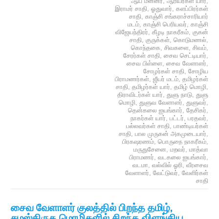
ஆய் மன்னர்
,
ஆரியர்கள் யார்
,
இராமர் சாதி
,
ஓதுவார்
,
களப்பிரர்கள்
சாதி
,
காஞ்சி சங்கராச்சாரியார்
மடம்
,
காஞ்சி பெரியவர்
,
காஞ்சி
விஜேயந்திரர்
,
கீழடி நாகரீகம்
,
குகன்
சாதி
,
குருக்கள்
,
கொடுமணல்
,
கொந்தகை
,
சிவகளை
,
சிவம்
,
சேரர்கள் சாதி
,
சைவ செட்டியார்
,
சைவ பிள்ளை
,
சைவ வேளாளர்
,
சோழர்கள் சாதி
,
சோழிய
பிராமணர்கள்
,
ஜீயர் மடம்
,
தமிழர்கள்
சாதி
,
தமிழர்கள் யார்
,
தமிழ் மொழி
,
திராவிடர்கள் யார்
,
துளு நாடு
,
துளு
மொழி
,
துளுவ வேளாளர்
,
துளுவர்
,
தென்கலை ஐயங்கார்
,
தேசிகர்
,
நாகர்கள் யார்
,
பட்டர்
,
பரதவர்
,
பல்லவர்கள் சாதி
,
பாண்டியர்கள்
சாதி
,
பால முருகன் அகமுடையார்
,
பிரகஷரணம்
,
பொருநை நாகரீகம்
,
மருதுசேனை
,
மறவர்
,
மாத்வா
பிராமணர்
,
வடகலை ஐயங்கார்
,
வடமா
,
வல்வில் ஓரி
,
வீரசைவ
வேளாளர்
,
வேட்டுவர்
,
வேளிர்கள்
சாதி
சைவ வேளாளர் குலத்தில் பிறந்த தமிழ்,
சமஸ்கிருத மொழிகளில் சிறந்த விளங்கிய