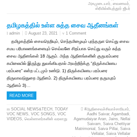
அகமுடையார்
,
வைணவர்
,
ஸ்ரீவில்லிபுத்தூர் ஜீயர்
தமிழகத்தில் உள்ள சுத்த சைவ ஆதீனங்கள்
August 23, 2021
1 Comment
admin
தமிழகத்தில் சைவநெறியும், செந்தமிழையும் புரந்தருள செய்து சைவ
சமய பரிபாலனங்களையும் செவ்வனே சிறப்பாக செய்து வரும் சுத்த
சைவ ஆதீனங்கள் 18 ஆகும். அந்த ஆதீனங்களின் குருபரம்பரை
கயிலையில் இருந்து துவங்கியதால் அவற்றிற்க்கு “திருக்கயிலாய
பரம்பரை” என்ற பட்டமும் உண்டு. 1) திருக்கயிலாய பரம்பரை
திருவாவடுதுறை ஆதீனம். 2) திருக்கயிலாய பரம்பரை தருமபுரம்
ஆதீனம் 3)…
READ MORE
SOCIAL NEWS&TECH
,
TODAY
#ஆதிசைவச்சிவாச்சாரியார்
,
VOC NEWS
,
VOC SONGS
,
VOC
Aadhi Saivar
,
Agambadi
,
VIDEOS
,
வெள்ளாளர்களின் வரலாறு
Agamudaiyar Aran
,
Jains
,
Nellai
Saivam
,
Saiva Chettiyar
Matrimonial
,
Saiva Pillai
,
Saiva
Vellalar
,
Saiva Vellalar