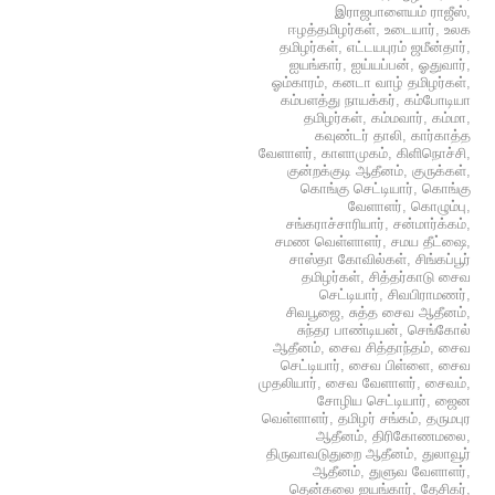
இராஜபாளையம் ராஜீஸ்
,
ஈழத்தமிழர்கள்
,
உடையார்
,
உலக
தமிழர்கள்
,
எட்டயபுரம் ஜமீன்தார்
,
ஐயங்கார்
,
ஐய்யப்பன்
,
ஓதுவார்
,
ஓம்காரம்
,
கனடா வாழ் தமிழர்கள்
,
கம்பளத்து நாயக்கர்
,
கம்போடியா
தமிழர்கள்
,
கம்மவார்
,
கம்மா
,
கவுண்டர் தாலி
,
கார்காத்த
வேளாளர்
,
காளாமுகம்
,
கிளிநொச்சி
,
குன்றக்குடி ஆதீனம்
,
குருக்கள்
,
கொங்கு செட்டியார்
,
கொங்கு
வேளாளர்
,
கொழும்பு
,
சங்கராச்சாரியார்
,
சன்மார்க்கம்
,
சமண வெள்ளாளர்
,
சமய தீட்ஷை
,
சாஸ்தா கோவில்கள்
,
சிங்கப்பூர்
தமிழர்கள்
,
சித்தர்காடு சைவ
செட்டியார்
,
சிவபிராமணர்
,
சிவபூஜை
,
சுத்த சைவ ஆதீனம்
,
சுந்தர பாண்டியன்
,
செங்கோல்
ஆதீனம்
,
சைவ சித்தாந்தம்
,
சைவ
செட்டியார்
,
சைவ பிள்ளை
,
சைவ
முதலியார்
,
சைவ வேளாளர்
,
சைவம்
,
சோழிய செட்டியார்
,
ஜைன
வெள்ளாளர்
,
தமிழர் சங்கம்
,
தருமபுர
ஆதீனம்
,
திரிகோணமலை
,
திருவாவடுதுறை ஆதீனம்
,
துலாவூர்
ஆதீனம்
,
துளுவ வேளாளர்
,
தென்கலை ஐயங்கார்
,
தேசிகர்
,