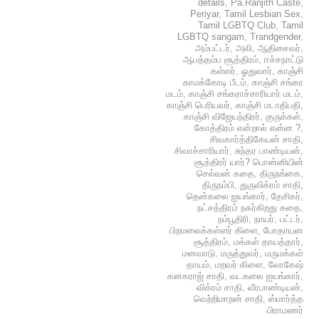
details
,
Pa.Ranjith Caste
,
Periyar
,
Tamil Lesbian Sex
,
Tamil LGBTQ Club
,
Tamil
LGBTQ sangam
,
Trandgender
,
அம்பட்டர்
,
அலி
,
ஆதிசைவர்
,
ஆபத்தம்ப சூத்திரம்
,
ஈச்சநாட்டு
கள்ளர்
,
ஓதுவார்
,
காஞ்சி
காமக்கோடி பீடம்
,
காஞ்சி சங்கர
மடம்
,
காஞ்சி சங்கராச்சாரியார் மடம்
,
காஞ்சி பெரியவர்
,
காஞ்சி மடாதிபதி
,
காஞ்சி விஜேயந்திரர்
,
குருக்கள்
,
கோத்திரம் என்றால் என்ன ?
,
சிவகார்த்திகேயன் சாதி
,
சிவாச்சாரியார்
,
சுந்தர பாண்டியன்
,
சூத்திரர் யார்? பொன்னியின்
செல்வன் கதை
,
திருநங்கை
,
திருநம்பி
,
துருவிக்ரம் சாதி
,
தென்கலை ஐயங்கார்
,
தேசிகர்
,
நட்சத்திரம் நகர்கிறது கதை
,
நம்பூதிரி
,
நாயர்
,
பட்டர்
,
பிறமலைக்கள்ளர் கிளை
,
போதாயன
சூத்திரம்
,
மக்கள் தாயத்தார்
,
மனவாடு
,
மருத்துவர்
,
மருமக்கள்
தாயம்
,
மறவர் கிளை
,
லோகேஷ்
கனகராஜ் சாதி
,
வடகலை ஐயங்கார்
,
விக்ரம் சாதி
,
வீரபாண்டியன்
,
வெற்றிமாறன் சாதி
,
ஸ்மார்த்த
பிராமணர்