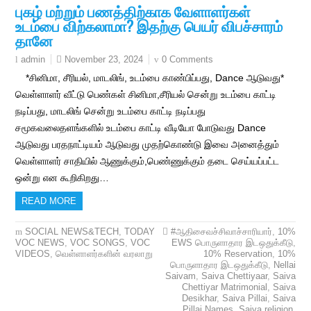
புகழ் மற்றும் பணத்திற்காக வேளாளர்கள்
உடம்பை விற்கலாமா? இதற்கு பெயர் விபச்சாரம்
தானே
November 23, 2024
0 Comments
admin
*சினிமா, சீரியல், மாடலிங், உடம்பை காண்பிப்பது, Dance ஆடுவது*
வெள்ளாளர் வீட்டு பெண்கள் சினிமா,சீரியல் சென்று உடம்பை காட்டி
நடிப்பது, மாடலிங் சென்று உடம்பை காட்டி நடிப்பது
சமூகவலைதளங்களில் உடம்பை காட்டி வீடியோ போடுவது Dance
ஆடுவது பரதநாட்டியம் ஆடுவது முதற்கொண்டு இவை அனைத்தும்
வெள்ளாளர் சாதியில் ஆணுக்கும்,பெண்ணுக்கும் தடை செய்யப்பட்ட
ஒன்று என கூறிகிறது…
READ MORE
SOCIAL NEWS&TECH
,
TODAY
#ஆதிசைவச்சிவாச்சாரியார்
,
10%
VOC NEWS
,
VOC SONGS
,
VOC
EWS பொருளாதார இடஒதுக்கீடு
,
VIDEOS
,
வெள்ளாளர்களின் வரலாறு
10% Reservation
,
10%
பொருளாதார இடஒதுக்கீடு
,
Nellai
Saivam
,
Saiva Chettiyaar
,
Saiva
Chettiyar Matrimonial
,
Saiva
Desikhar
,
Saiva Pillai
,
Saiva
Pillai Names
,
Saiva religion
,