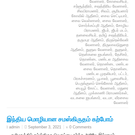
வேளாளர்
,
கோவைசியர்
,
சற்சூத்திரர்
,
சஷத்திரிய வேளாளர்
,
சிவபிராமணர்
,
சிவம்
,
சூரியனார்
கோவில் ஆதீனம்
,
சைவ செட்டியார்
,
சைவ வெள்ளாளர்
,
சைவ வேளாளர்
,
சொர்க்கப்புரி ஆதீனம்
,
சோழிய
பிராமணர்
,
ஜீயர்
,
ஜீயர் மடம்
,
தனவைசியர்
,
தமிழ் சஷத்திரியர்
,
தருமபுர ஆதீனம்
,
திருநெல்வேலி
வேளாளர்
,
திருவாவடுதுறை
ஆதீனம்
,
துளுவ வேளாளர்
,
துளுவர்
,
தென்கலை ஐயங்கார்
,
தேசிகர்
,
தொண்டை மண்டல ஆதிசைவ
வேளாளர்
,
தொண்டை மண்டல
சைவ வேளாளர்
,
தொண்டை
மண்டல முதலியார்
,
பட்டர்
,
பிரகச்சரணம்
,
பூபாலர்
,
பூவைசியர்
,
பெருங்குளம் செங்கோல் ஆதீனம்
,
பையூர் கோட்ட வேளாளர்
,
மதுரை
ஆதீனம்
,
முக்காணி பிராமணர்கள்
,
வடகலை ஐயங்கார்
,
வடமா
,
வீரசைவ
வேளாளர்
இந்திய மொழியான சமஸ்கிருதம் கற்போம்
September 3, 2021
0 Comments
admin