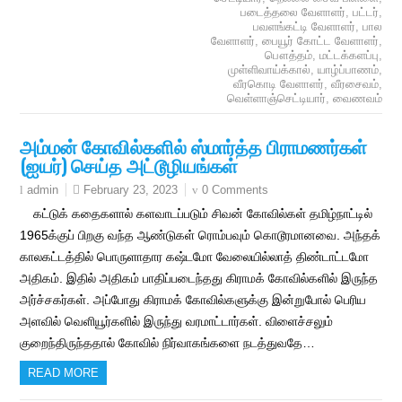
படைத்தலை வேளாளர்
,
பட்டர்
,
பவளங்கட்டி வேளாளர்
,
பால
வேளாளர்
,
பையூர் கோட்ட வேளாளர்
,
பௌத்தம்
,
மட்டக்களப்பு
,
முள்ளிவாய்க்கால்
,
யாழ்ப்பாணம்
,
வீரகொடி வேளாளர்
,
வீரசைவம்
,
வெள்ளாஞ்செட்டியார்
,
வைணவம்
அம்மன் கோவில்களில் ஸ்மார்த்த பிராமணர்கள்
(ஐயர்) செய்த அட்டூழியங்கள்
February 23, 2023
0 Comments
admin
கட்டுக் கதைகளால் களவாடப்படும் சிவன் கோவில்கள் தமிழ்நாட்டில்
1965க்குப் பிறகு வந்த ஆண்டுகள் ரொம்பவும் கொடூரமானவை. அந்தக்
காலகட்டத்தில் பொருளாதார கஷ்டமோ வேலையில்லாத் திண்டாட்டமோ
அதிகம். இதில் அதிகம் பாதிப்படைந்தது கிராமக் கோவில்களில் இருந்த
அர்ச்சகர்கள். அப்போது கிராமக் கோவில்களுக்கு இன்றுபோல் பெரிய
அளவில் வெளியூர்களில் இருந்து வரமாட்டார்கள். விளைச்சலும்
குறைந்திருந்ததால் கோவில் நிர்வாகங்களை நடத்துவதே…
READ MORE