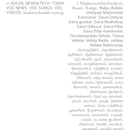
SOCIAL NEWS&TECH
,
TODAY
#ஆதிசைவச்சிவாச்சாரியார்
,
VOC NEWS
,
VOC SONGS
,
VOC
#கவுரா
,
#பலிஜா
,
Balija
,
Bellala
,
VIDEOS
,
வெள்ளாளர்களின் வரலாறு
Chittiyaar Matrimonial
,
Kammavar
,
Saiva Chittiyar
,
Saiva gurukal
,
Saiva Mudhaliyar
,
Saiva Odhuvar
,
Saiva Pillai
,
Saiva Pillai matrimonial
,
Thondaimandala Vellalar
,
Tuluva
Vellalar
,
Vellala Reddy
,
vellalar
,
Vellalar Matrimonial
,
அசச்சூத்திரர்
,
அநாதிசைவம்
,
ஆசீவிகம்
,
ஆதிசைவம்
,
ஆதிசைவர்
,
ஆய் வேளிர்
,
ஐயர்
,
கம்பளத்தார்
,
கம்மவார்
,
காஷ்மீரசைவம்
,
கொல்லா
,
கோவைசியர்
,
சத்திரியர்
,
சமணம்
,
சற்சூத்திரர்
,
சாக்தம்
,
சாளுக்கியர்
,
சில்லவார்
,
சுத்த சைவம்
,
சைவ
பிள்ளை
,
சைவ பிள்ளைமார்
,
சைவ
வேளாளர்
,
சைவம்
,
தனவைசியர்
,
தென்கலை ஐயங்கார்
,
தொக்கல்லவார்
,
தொட்டிய நாயக்கர்
,
நாயக்
,
நாயக்கர்
,
நாயுடு
,
நெல்லை
சைவம்
,
பிரம்ம சத்திரியர்
,
பூவைசியர்
,
பேதசைவம்
,
பௌத்தம்
,
மகாசைவம்
,
மகாசைவர்
,
யாதவர்
,
யாதவ்
,
வடகலை ஐயங்கார்
,
வீரசைவம்
,
வேளிர்
,
வைசியர்
,
வைணவம்
,
வைதீக சைவம்