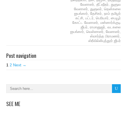
வேளாளர்
,
தீட்ஷீதர்
,
துளுவ
வேளாளர்
,
துளுவர்
,
தென்கலை
ஐயங்கார்
,
தேசிகர்
,
நாம் தமிழர்
கட்சி
,
பட்டர்
,
பெரியார்
,
பையூர்
கோட்ட வேளாளர்
,
மன்னார்க்குடி
ஜீயர்
,
ராமானுஜர்
,
வடகலை
ஐயங்கார்
,
வெள்ளாளர்
,
வேளாளர்
,
ஸ்மார்த்த பிராமணர்
,
ஸ்ரீவில்லிபுத்தூர் ஜீயர்
Post navigation
1
2
Next →
SEE ME