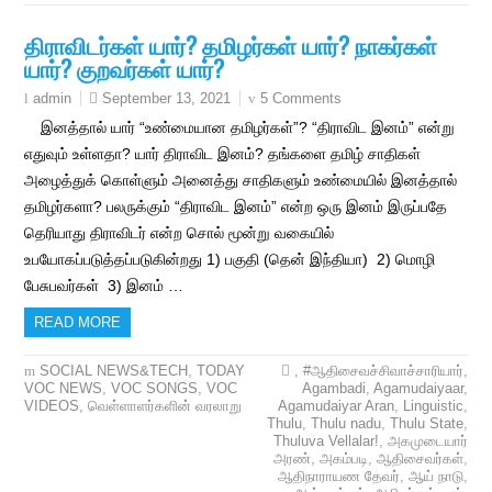
திராவிடர்கள் யார்? தமிழர்கள் யார்? நாகர்கள்
யார்? குறவர்கள் யார்?
September 13, 2021
5 Comments
admin
இனத்தால் யார் “உண்மையான தமிழர்கள்”? “திராவிட இனம்” என்று
எதுவும் உள்ளதா? யார் திராவிட இனம்? தங்களை தமிழ் சாதிகள்
அழைத்துக் கொள்ளும் அனைத்து சாதிகளும் உண்மையில் இனத்தால்
தமிழர்களா? பலருக்கும் “திராவிட இனம்” என்ற ஒரு இனம் இருப்பதே
தெரியாது திராவிடர் என்ற சொல் மூன்று வகையில்
உபயோகப்படுத்தப்படுகின்றது 1) பகுதி (தென் இந்தியா) 2) மொழி
பேசுபவர்கள் 3) இனம் …
READ MORE
SOCIAL NEWS&TECH
,
TODAY
,
#ஆதிசைவச்சிவாச்சாரியார்
,
VOC NEWS
,
VOC SONGS
,
VOC
Agambadi
,
Agamudaiyaar
,
VIDEOS
,
வெள்ளாளர்களின் வரலாறு
Agamudaiyar Aran
,
Linguistic
,
Thulu
,
Thulu nadu
,
Thulu State
,
Thuluva Vellalar!
,
அகமுடையார்
அரண்
,
அகம்படி
,
ஆதிசைவர்கள்
,
ஆதிநாராயண தேவர்
,
ஆய் நாடு
,