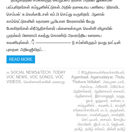
தமிழகத்தில் சம்ஸ்கிருத வெறுப்பை தர்க்க அறிவே இல்லாமல்
பரப்புகிறார்கள் கம்யூனிஸ்ட்டுகள்.அதில் தலையாய பணியை ‘திராவிட
செம்மல்’ சு.வெங்கடேசன் எம்.பி செய்து வருகிறார். ஆனால்
காம்ரெட்டுகளின் உதாரண பூமியான கேரளாவில் வேறு
பேசுகிறார்கள்.ஸ்ரீஆதிசங்கரர் பல்கலைக்கழக வெள்ளி விழாவில்
முதல்வர் பிணராயி கலந்து கொண்டு அவராற்றிய உரையை
கவனியுங்கள்..👇 ————————– || சம்ஸ்கிருதம் நமது நாட்டின்
புராதன அறிவுஜீவிதப்…
READ MORE
SOCIAL NEWS&TECH
,
TODAY
#ஆதிசைவச்சிவாச்சாரியார்
,
VOC NEWS
,
VOC SONGS
,
VOC
Agambadi
,
Agamudaiyar
,
Thulu
,
VIDEOS
,
வெள்ளாளர்களின் வரலாறு
Thuluva Vellalar!
,
அகமுடையார்
,
அகம்படி
,
அகோரி
,
அரேபியா
,
ஆதிசங்கரர்
,
ஆதிசைவம் சைவம்
,
ஆதிசைவர்
,
இராமானுஜர்
,
உருது
,
ஐயர்
,
ஓதுவார்
,
கன்னடா
,
கம்யூனிஸ்ட்
,
கவுண்டர்
,
காஞ்சி
சங்கராச்சாரியார் மடம்
,
குருக்கள்
,
கேரளா
,
சமஸ்கிருதம்
,
சாஸ்திரி
,
செட்டியார்
,
சைவம்
,
சோழிய
பிராமிண்
,
ஜீயர் மடம்
,
ஜெர்மன்
,
தமிழ்
,
தமிழ் சங்கம்
,
தில்லி தமிழ்