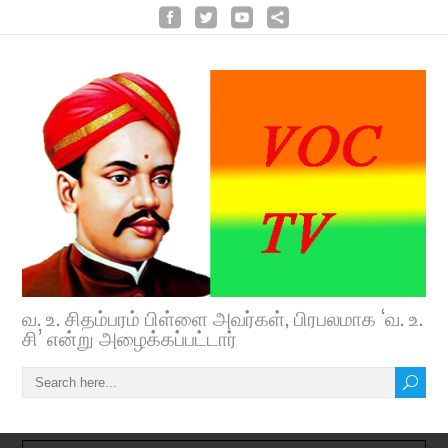
வ. உ. சிதம்பரம் பிள்ளை அவர்கள், பிரபலமாக ‘வ. உ.
சி’ என்று அழைக்கப்பட்டார்