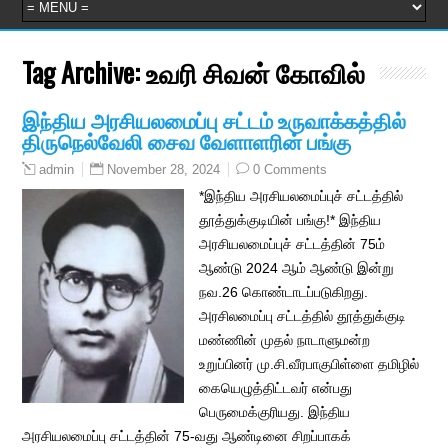
Tag Archive:
உவரி சிவன் கோவில்
இந்திய அரசியலமைப்பு சட்டம் உருவாக்கத்தில்
திருநெல்வேலி சைவ வேளாளரின் பங்கு
November 28, 2024
0 Comments
admin
*இந்திய அரசியலமைப்புச் சட்டத்தில்
தூத்துக்குடியின் பங்கு!* இந்திய
அரசியலமைப்புச் சட்டத்தின் 75ம்
ஆண்டு 2024 ஆம் ஆண்டு இன்று
நவ.26 கொண்டாடப்படுகிறது.
அரசிலமைப்பு சட்டத்தில் தூத்துக்குடி
மண்ணின் முதல் நாடாளுமன்ற
உறுப்பினர் மு.சி.வீரபாகுபிள்ளை தமிழில்
கையெழுத்திட்டவர் என்பது
பெருமைக்குரிய‌து. இந்திய
அரசியலமைப்பு சட்டத்தின் 75-வது ஆண்டினை சிறப்பாகக்