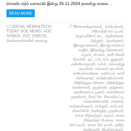
கொண்டாடும் வகையில் இன்று 26.11.2024 நாளன்று காலை…
READ MORE
SOCIAL NEWS&TECH
,
#சேனைத்தலைவர்
,
அம்பேத்கார்
,
TODAY VOC NEWS
,
VOC
அயோத்தி ரெட்டியார்
,
SONGS
,
VOC VIDEOS
,
அருப்புக்கோட்டை
,
ஆதீனங்கள்
,
வெள்ளாளர்களின் வரலாறு
ஆத்தூர்
,
ஆலங்குளம்
,
இராஜபாளையம்
,
இராஜபாளையம்
ராஜீஸ்
,
இல்லத்து பிள்ளைமார்
,
ஈழவர்
,
உப்பளம்
,
உவரி சிவன்
கோவில்
,
ஒட்டப்பிடாரம்
,
ஓதுவார்
,
கன்னியாகுமாரி
,
கம்பர்
,
கம்பளத்து
நாயக்கர்
,
கம்மவார் நாயக்கர்
,
களியக்காவிளை
,
கவிராயர்
,
காசி
விஸ்வநாதர்
,
காந்திமதியம்மாள்
,
கிறிஸ்த்துவ பிள்ளை
,
கிறிஸ்த்துவ
வெள்ளாளர்
,
குருக்கள்
,
குற்றாலம்
,
குலசேகரப்பட்டிணம்
,
கைக்கோள
முதலியார்
,
கோட்சே
,
கோவில்பட்டி
,
சங்கரன்கோவில்
,
சாணார்
,
சாத்தான்குளம்
,
சாத்தூர்
,
சாம்பவர்
,
சீவலப்பேரி
,
செங்குந்த முதலியார்
,
சைவ சித்தாந்தக் கழகம்
,
சைவ
சித்தாந்தப் பேரவை
,
சைவ
செட்டியார்
,
சைவ ரெட்டியார்
,
தலித்
,
தாமிரரணி
,
திருச்செந்தூர்
,