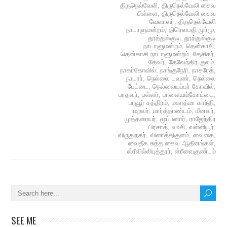
திருநெல்வேலி
,
திருநெல்வேலி சைவ
பிள்ளை
,
திருநெல்வேலி சைவ
வேளாளர்
,
திருநெல்வேலி
நாடாளுமன்றம்
,
திரௌபதி முர்மூ
,
தூத்துக்குடி
,
தூத்துக்குடி
நாடாளுமன்றம்
,
தென்காசி
,
தென்காசி நாடாளுமன்றம்
,
தேசிகர்
,
தேவர்
,
தேவேந்திர குலம்
,
நாகர்கோவில்
,
நாங்குநேரி
,
நாசரேத்
,
நாடார்
,
நெல்லை டவுண்
,
நெல்லை
பேட்டை
,
நெல்லையப்பர் கோவில்
,
பரதவர்
,
பள்ளர்
,
பாளையங்கோட்டை
,
பாவூர் சத்திரம்
,
மகாத்மா காந்தி
,
மறவர்
,
மார்த்தாண்டம்
,
மீனவர்
,
முத்தரையர்
,
மூப்பனார்
,
ராஜேந்திர
பிரசாத்
,
வஉசி
,
வள்ளியூர்
,
விருதுநகர்
,
விளாத்திகுளம்
,
வைகை
,
வைதீக சுத்த சைவ ஆதீனங்கள்
,
ஸ்ரீவில்லிபுத்தூர்
,
ஸ்ரீவைகுண்டம்
SEE ME