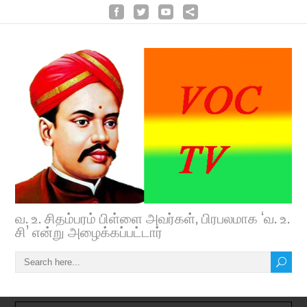
வ. உ. சிதம்பரம் பிள்ளை அவர்கள், பிரபலமாக ‘வ. உ.
சி’ என்று அழைக்கப்பட்டார்