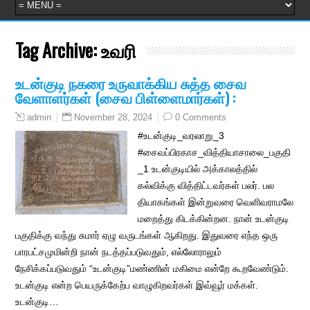
Tag Archive:
உவரி
உடன்குடி நகரை உருவாக்கிய சுத்த சைவ
வேளாளர்கள் (சைவ பிள்ளைமார்கள்) :
November 28, 2024
0 Comments
admin
#உடன்குடி_வரலாறு_3
#சைவப்பிரகாச_வித்தியாசாலை_பகுதி
_1 உடன்குடியில் அக்காலத்தில்
கல்விக்கு வித்திட்டவர்கள் பலர். பல
தியாகங்கள் இன்றுவரை வெளிவராமலே
மறைத்து கிடக்கின்றன. நான் உடன்குடி
பகுதிக்கு வந்து சுமார் ஏழு வருடங்கள் ஆகிறது. இதுவரை எந்த ஒரு
பாரபட்சமுமின்றி நான் நடத்தப்படுவதும், எல்லோராலும்
நேசிக்கப்படுவதும் “உடன்குடி”மண்ணின் மகிமை என்றே கூறவேண்டும்.
உடன்குடி என்ற பெயருக்கேற்ப வாழுகிறவர்கள் இவ்வூர் மக்கள்.
உடன்குடி…