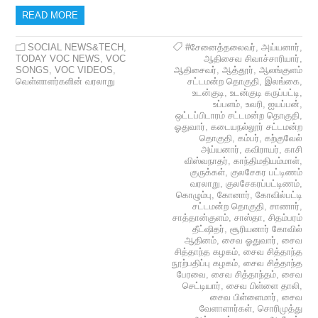
READ MORE
SOCIAL NEWS&TECH
,
#சேனைத்தலைவர்
,
அய்யனார்
,
TODAY VOC NEWS
,
VOC
ஆதிசைவ சிவாச்சாரியார்
,
SONGS
,
VOC VIDEOS
,
ஆதிசைவர்
,
ஆத்தூர்
,
ஆலங்குளம்
வெள்ளாளர்களின் வரலாறு
சட்டமன்ற தொகுதி
,
இலங்கை
,
உடன்குடி
,
உடன்குடி கருப்பட்டி
,
உப்பளம்
,
உவரி
,
ஐயப்பன்
,
ஒட்டப்பிடாரம் சட்டமன்ற தொகுதி
,
ஓதுவார்
,
கடையநல்லூர் சட்டமன்ற
தொகுதி
,
கம்பர்
,
கற்குவேல்
அய்யனார்
,
கவிராயர்
,
காசி
விஸ்வநாதர்
,
காந்திமதியம்மாள்
,
குருக்கள்
,
குலசேகர பட்டிணம்
வரலாறு
,
குலசேகரப்பட்டிணம்
,
கொழும்பு
,
கோனார்
,
கோவில்பட்டி
சட்டமன்ற தொகுதி
,
சாணார்
,
சாத்தான்குளம்
,
சாஸ்தா
,
சிதம்பரம்
தீட்ஷிதர்
,
சூரியனார் கோவில்
ஆதினம்
,
சைவ ஓதுவார்
,
சைவ
சித்தாந்த கழகம்
,
சைவ சித்தாந்த
நூற்பதிப்பு கழகம்
,
சைவ சித்தாந்த
பேரவை
,
சைவ சித்தாந்தம்
,
சைவ
செட்டியார்
,
சைவ பிள்ளை தாலி
,
சைவ பிள்ளைமார்
,
சைவ
வேளாளார்கள்
,
சொரிமுத்து