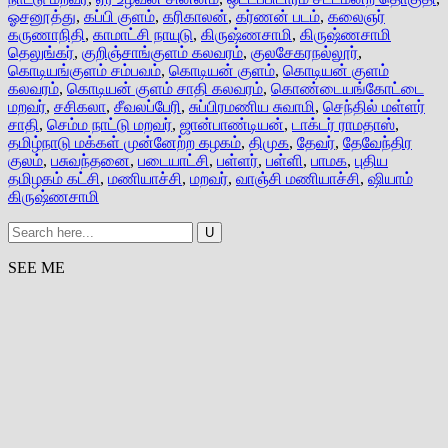
ஓசனூத்து
,
கப்பி குளம்
,
கரிகாலன்
,
கர்ணன் படம்
,
கலைஞர்
கருணாநிதி
,
காமாட்சி நாயுடு
,
கிருஷ்ணசாமி
,
கிருஷ்ணசாமி
தெலுங்கர்
,
குறிஞ்சாங்குளம் கலவரம்
,
குலசேகரநல்லூர்
,
கொடியங்குளம் சம்பவம்
,
கொடியன் குளம்
,
கொடியன் குளம்
கலவரம்
,
கொடியன் குளம் சாதி கலவரம்
,
கொண்டையங்கோட்டை
மறவர்
,
சசிகலா
,
சீவலப்பேரி
,
சுப்பிரமணிய சுவாமி
,
செந்தில் மள்ளர்
சாதி
,
செம்ம நாட்டு மறவர்
,
ஜான்பாண்டியன்
,
டாக்டர் ராமதாஸ்
,
தமிழ்நாடு மக்கள் முன்னேற்ற கழகம்
,
திமுக
,
தேவர்
,
தேவேந்திர
குலம்
,
பசுவந்தனை
,
படையாட்சி
,
பள்ளர்
,
பள்ளி
,
பாமக
,
புதிய
தமிழகம் கட்சி
,
மணியாச்சி
,
மறவர்
,
வாஞ்சி மணியாச்சி
,
ஷியாம்
கிருஷ்ணசாமி
SEE ME