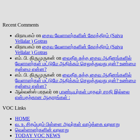
Recent Comments
விநாயகம்
on
சைவ வேளாளர்களின் கோத்திரம் (Saiva
Vellalar ) Gotras
விநாயகம்
on
சைவ வேளாளர்களின் கோத்திரம் (Saiva
Vellalar ) Gotras
எம். பி. திருமுருகன்
on
வைதீக சுத்த சைவ ஆதீனங்களில்
வேளாளர்கள் மட்டுமே ஆதிக்கம் செலுத்துவது ஏன்? உண்மை
தன்மை என்ன?
எம். பி. திருமுருகன்
on
வைதீக சுத்த சைவ ஆதீனங்களில்
வேளாளர்கள் மட்டுமே ஆதிக்கம் செலுத்துவது ஏன்? உண்மை
தன்மை என்ன?
ஆல்வன்ஸ் பரதவர்
on
பாண்டியர்கள் பரதவர் சாதி இல்லை
என்பதற்கான ஆதாரங்கள் :
VOC Links
HOME
வ. உ. சிதம்பரம் பிள்ளை அவர்கள் வாழ்க்கை வரலாறு
வெள்ளாளர்களின் வரலாறு
TODAY VOC NEWS