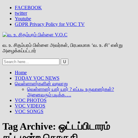
FACEBOOK
twitter
Youtube
GDPR Privacy Policy for VOC TV
வ. உ. சிதம்பரம் பிள்ளை அவர்கள், பிரபலமாக ‘வ. உ. சி’ என்று
அழைக்கப்பட்டார்
Home
TODAY VOC NEWS
வெள்ளாளர்களின் வரலாறு
வெள்ளாளர் யார் யார் ? எப்படி உருவானர்கள்?
அனைவரும் படிக்க….
VOC PHOTOS
VOC VIDEOS
VOC SONGS
Tag Archive:
ஒட்டப்பிடாரம்
சட்டமன்ற தொகுதி