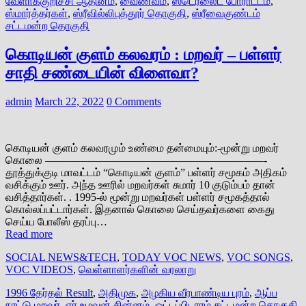
வேளாக்குறிச்சி ஆதினம்
,
வைணவம்
,
ஸ்டெர்லைட் போராட்டம்
,
ஸ்மார்த்தர்கள்
,
ஸ்ரீவில்லிபுத்தூர் தொகுதி
,
ஸ்ரீவைகுண்டம்
சட்டமன்ற தொகுதி
கொடியன் குளம் கலவரம் : மறவர் – பள்ளர்
சாதி சண்டையின் விளைவா?
admin
March 22, 2022
0 Comments
கொடியன் குளம் கலவரமும் உண்மை தன்மையும்:-மூன்று மறவர்
கொலை ————————————————————-
தூத்துக்குடி மாவட்டம் “கொடியன் குளம்” பள்ளர் சமூகம் அதிகம்
வசிக்கும் ஊர். அந்த ஊரில் மறவர்கள் சுமார் 10 குடும்பம் தான்
வசித்தார்கள். . 1995-ல் மூன்று மறவர்கள் பள்ளர் சமூகத்தால்
கொல்லப்பட்டார்கள். இதனால் கொலை செய்தவர்களை கைது
செய்ய போலீஸ் தரப்பு…
Read more
SOCIAL NEWS&TECH
,
TODAY VOC NEWS
,
VOC SONGS
,
VOC VIDEOS
,
வெள்ளாளர்களின் வரலாறு
1996 தேர்தல் Result
,
அதிமுக
,
அழகிய வீரபாண்டிய புரம்
,
ஆப்ப
நாட்டு மறவர்
,
ஏர் உழவன் சின்னம்
,
ஒட்டப்பிடாரம் சட்டமன்ற தொகுதி
,