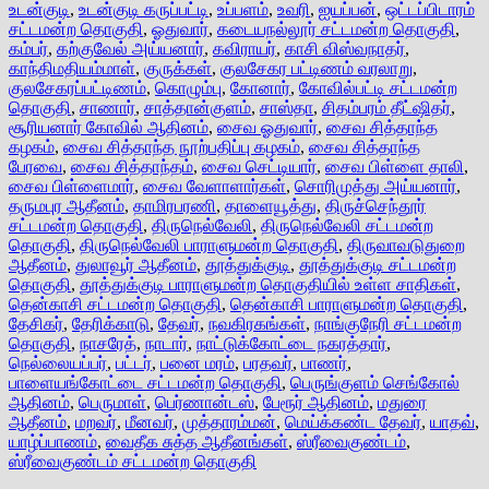
உடன்குடி
,
உடன்குடி கருப்பட்டி
,
உப்பளம்
,
உவரி
,
ஐயப்பன்
,
ஒட்டப்பிடாரம்
சட்டமன்ற தொகுதி
,
ஓதுவார்
,
கடையநல்லூர் சட்டமன்ற தொகுதி
,
கம்பர்
,
கற்குவேல் அய்யனார்
,
கவிராயர்
,
காசி விஸ்வநாதர்
,
காந்திமதியம்மாள்
,
குருக்கள்
,
குலசேகர பட்டிணம் வரலாறு
,
குலசேகரப்பட்டிணம்
,
கொழும்பு
,
கோனார்
,
கோவில்பட்டி சட்டமன்ற
தொகுதி
,
சாணார்
,
சாத்தான்குளம்
,
சாஸ்தா
,
சிதம்பரம் தீட்ஷிதர்
,
சூரியனார் கோவில் ஆதினம்
,
சைவ ஓதுவார்
,
சைவ சித்தாந்த
கழகம்
,
சைவ சித்தாந்த நூற்பதிப்பு கழகம்
,
சைவ சித்தாந்த
பேரவை
,
சைவ சித்தாந்தம்
,
சைவ செட்டியார்
,
சைவ பிள்ளை தாலி
,
சைவ பிள்ளைமார்
,
சைவ வேளாளார்கள்
,
சொரிமுத்து அய்யனார்
,
தருமபுர ஆதீனம்
,
தாமிரபரணி
,
தாளையூத்து
,
திருச்செந்தூர்
சட்டமன்ற தொகுதி
,
திருநெல்வேலி
,
திருநெல்வேலி சட்டமன்ற
தொகுதி
,
திருநெல்வேலி பாராளுமன்ற தொகுதி
,
திருவாவடுதுறை
ஆதீனம்
,
துலாவூர் ஆதீனம்
,
தூத்துக்குடி
,
தூத்துக்குடி சட்டமன்ற
தொகுதி
,
தூத்துக்குடி பாராளுமன்ற தொகுதியில் உள்ள சாதிகள்
,
தென்காசி சட்டமன்ற தொகுதி
,
தென்காசி பாராளுமன்ற தொகுதி
,
தேசிகர்
,
தேரிக்காடு
,
தேவர்
,
நவகிரகங்கள்
,
நாங்குநேரி சட்டமன்ற
தொகுதி
,
நாசரேத்
,
நாடார்
,
நாட்டுக்கோட்டை நகரத்தார்
,
நெல்லையப்பர்
,
பட்டர்
,
பனை மரம்
,
பரதவர்
,
பாணர்
,
பாளையங்கோட்டை சட்டமன்ற தொகுதி
,
பெருங்குளம் செங்கோல்
ஆதினம்
,
பெருமாள்
,
பெர்ணான்டஸ்
,
பேரூர் ஆதினம்
,
மதுரை
ஆதீனம்
,
மறவர்
,
மீனவர்
,
முத்தாரம்மன்
,
மெய்க்கண்ட தேவர்
,
யாதவ்
,
யாழ்ப்பாணம்
,
வைதீக சுத்த ஆதீனங்கள்
,
ஸ்ரீவைகுண்டம்
,
ஸ்ரீவைகுண்டம் சட்டமன்ற தொகுதி