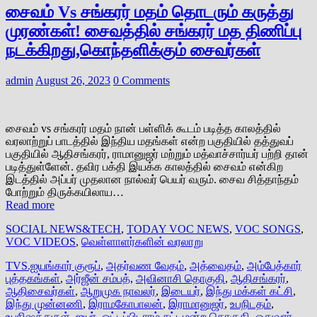
சைவம் Vs சங்கரர் மதம் தொடரும் கருத்து
முரண்கள்! சைவத்தில் சங்கரர் மத திணிப்பு
நடக்கிறது,கொந்தளிக்கும் சைவர்கள்
admin
August 26, 2023
0 Comments
சைவம் vs சங்கரர் மதம் நான் பள்ளிக் கூடம் படித்த காலத்தில்
வரலாற்றுப் பாடத்தில் இந்திய மதங்கள் என்ற பகுதியில் தத்துவப்
பகுதியில் ஆதிசங்கரர், ராமானுஜர் மற்றும் மத்வாச்சார்யர் பற்றி தான்
படித்துள்ளேன். தவிர பக்தி இயக்க காலத்தில் சைவம் என்கிற
இடத்தில் அப்பர் முதலான நால்வர் பெயர் வரும். சைவ சித்தாந்தம்
போற்றும் திருக்கயிலாய…
Read more
SOCIAL NEWS&TECH
,
TODAY VOC NEWS
,
VOC SONGS
,
VOC VIDEOS
,
வெள்ளாளர்களின் வரலாறு
TVS.ஐயங்கார் குரூப்
,
அதர்வண வேதம்
,
அத்வைதம்
,
அம்பேத்கார்
புத்தகங்கள்
,
அர்ஜீன் சம்பத்
,
அவினாசி தொகுதி
,
ஆதிசங்கரர்
,
ஆதிசைவர்கள்
,
ஆறுமுக நாவலர்
,
இடையர்
,
இந்து மக்கள் கட்சி
,
இந்து முன்னணி
,
இராமகோபாலன்
,
இராமானுஜர்
,
உபநிடதம்
,
உபநிஷத்துகள்
,
ஐயர்
,
ஒட்டப்பிடாரம் சட்டமன்ற தொகுதி
,
ஓதுவார்
,