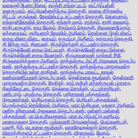
கலைஞர் பேனா சிலை
,
காஞ்சி சங்கர மடம்
,
காட்டுப்பள்ளி
துறைமுகம்
,
காட்டுமன்னார்க்குடி தொகுதி
,
காலை சிற்றுண்டி
திட்டம்
,
குருக்கள்
,
கோவில்பட்டி சட்டமன்ற தொகுதி
,
கௌமாரம்
,
சங்கரன்கோவில் தொகுதி
,
சங்கரர் மதம்
,
சாக்தம்
,
சாதி கலவரம்
,
சாதி பாகுபாடு
,
சாம வேதம்
,
சிதம்பரம் தொகுதி
,
சிவஞானபோதம்
,
சுத்தசைவம்
,
சூரியனார் கோவில் ஆதினம்
,
சென்னை பிரஸ் கிளப்
,
சைவ வினா விடை
,
சைவம்
,
தருமப்புர ஆதீனம்
,
தாராபுரம் தொகுதி
,
தி இந்து ராம்
,
தினமலர்
,
திருச்செந்தூர் சட்டமன்ற தொகுதி
,
திருநெல்வேலி சைவ செட்டியார்
,
திருநெல்வேலி சைவ பிள்ளை
,
திருநெல்வேலி சைவ வேளாளர்
,
திருமாவளவன் நூல்கள் Pdf
,
திருவாவடுத்துறை ஆதினம்
,
தூத்துக்குடி ஆட்சி அலுவலக தொடர்பு
எண்
,
தூத்துக்குடி சட்டமன்ற தொகுதி
,
தூத்துக்குடி பாராளுமன்ற
தொகுதியில் உள்ள சாதிகள்
,
தூத்துக்குடி மாவட்ட காவல்
கண்காணிப்பாளர் தொடர்பு எண்
,
தென்கலை ஐயங்கார்
,
தென்காசி
பாராளுமன்ற தொகுதி
,
தேசிகர்
,
நாம் தமிழர் சுற்றுச்சூழல் பாசறை
,
நிலக்கோட்டை தொகுதி
,
நெல்லை சொக்கர்
,
பட்டாச்சாரியார்
,
பண்டாரம்
,
பரமக்குடி தொகுதி
,
பாரிசாலன் புத்தகங்கள்
,
பிராமணர்கள்
,
பெரியகுளம் தொகுதி
,
பெரியார் புத்தகங்கள்
,
பெருங்குளம் செங்கோல் ஆதினம்
,
மகா பெரியவா
,
மதுரை ஆதினம்
,
மனித உரிமைகள் அலுவலக தொடர்பு எண்
,
மன்னர் மன்னன்
புத்தகங்கள்
,
மா.பொ.சிவஞானம்
,
மாசு கட்டுப்பாட்டு வாரியம்
,
மானாமதுரை தொகுதி
,
முக்காணி பிராமணர்கள்
,
மெய்கண்டார்
,
யஷுர்
,
ரிக்
,
வடகலை ஐயங்கார்
,
வாசுதேவநல்லூர் தொகுதி
,
விளாத்திகுளம் சட்டமன்ற தொகுதி
,
வீரசைவம்
,
வேதம்
,