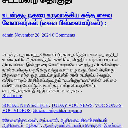
உடன்குடி நகரை உருவாக்கிய சுத்த சைவ
வேளாளர்கள் (சைவ பிள்ளைமார்கள்) :
admin
November 28, 2024
0 Comments
#உடன்குடி_வரலாறு_3 #சைவப்பிரகாச_வித்தியாசாலை_பகுதி_1
உடன்குடியில் அக்காலத்தில் கல்விக்கு வித்திட்டவர்கள் பலர். பல
தியாகங்கள் இன்றுவரை வெளிவராமலே மறைத்து கிடக்கின்றன.
நான் உடன்குடி பகுதிக்கு வந்து சுமார் ஏழு வருடங்கள் ஆகிறது.
இதுவரை எந்த ஒரு பாரபட்சமுமின்றி நான் நடத்தப்படுவதும்,
எல்லோராலும் நேசிக்கப்படுவதும் “உடன்குடி”மண்ணின் மகிமை
என்றே கூறவேண்டும். உடன்குடி என்ற பெயருக்கேற்ப
வாழுகிறவர்கள் இவ்வூர் மக்கள். உடன்குடி…
Read more
SOCIAL NEWS&TECH
,
TODAY VOC NEWS
,
VOC SONGS
,
VOC VIDEOS
,
வெள்ளாளர்களின் வரலாறு
#சேனைத்தலைவர்
,
அய்யனார்
,
ஆதிசைவ சிவாச்சாரியார்
,
ஆதிசைவர்
,
ஆத்தூர்
,
ஆலங்குளம் சட்டமன்ற தொகுதி
,
இலங்கை
,