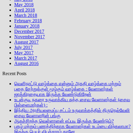
May 2018
April 2018
March 2018
February 2018
January 2018
December 2017
November 2017
August 2017
July 2017
May 2017
March 2017
August 2016
Recent Posts
வெளிநாட்டு வாழ்க்கை என்னும் அகதி வாழ்க்கை மற்றும்
புதை சேற்றுக்குள் மூழ்கும் வாழ்க்கை : வேளாளர்கள்
ஜாக்கிரதையாக இருக்க வேண்டுகிறேன்
உடன்குடி நகரை உருவாக்கிய சுத்த சைவ வேளாளர்கள் (சைவ
பிள்ளைமார்கள்) :
இந்திய அரசியலமைப்பு சட்டம் உருவாக்கத்தில் திருநெல்வேலி
சைவ வேளாளரின் பங்கு
ஆகச்சிறந்த வெள்ளாளன் எப்படி இருக்க வேண்டும்?
புகழ் மற்றும் பணத்திற்காக வேளாளர்கள் உடம்பை விற்கலாமா?
இதற்கு பெயர் விபச்சாரம் தானே