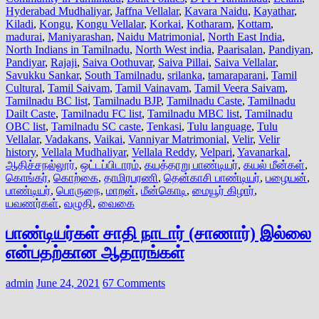
Hyderabad Mudhaliyar
,
Jaffna Vellalar
,
Kavara Naidu
,
Kayathar
,
Kiladi
,
Kongu
,
Kongu Vellalar
,
Korkai
,
Kotharam
,
Kottam
,
madurai
,
Maniyarashan
,
Naidu Matrimonial
,
North East India
,
North Indians in Tamilnadu
,
North West india
,
Paarisalan
,
Pandiyan
,
Pandiyar
,
Rajaji
,
Saiva Oothuvar
,
Saiva Pillai
,
Saiva Vellalar
,
Savukku Sankar
,
South Tamilnadu
,
srilanka
,
tamaraparani
,
Tamil
Cultural
,
Tamil Saivam
,
Tamil Vainavam
,
Tamil Veera Saivam
,
Tamilnadu BC list
,
Tamilnadu BJP
,
Tamilnadu Caste
,
Tamilnadu
Dailt Caste
,
Tamilnadu FC list
,
Tamilnadu MBC list
,
Tamilnadu
OBC list
,
Tamilnadu SC caste
,
Tenkasi
,
Tulu language
,
Tulu
Vellalar
,
Vadakans
,
Vaikai
,
Vanniyar Matrimonial
,
Velir
,
Velir
history
,
Vellala Mudhaliyar
,
Vellala Reddy
,
Velpari
,
Yavanarkal
,
ஆதிச்சநல்லூர்
,
ஒட்டப்பிடாரம்
,
கயத்தாறு பாண்டியர்
,
கயல் மீன்கள்
,
கொங்கர்
,
கொற்கை
,
தாமிரபரணி
,
தென்காசி பாண்டியர்
,
பழையன்
,
பாண்டியர்
,
பொருநை
,
மாறன்
,
மீன்கொடி
,
மையூர் கிழார்
,
யவணர்கள்
,
வழுதி
,
வைகை
பாண்டியர்கள் சாதி நாடார் (சாணார்) இல்லை
என்பதற்கான ஆதாரங்கள்
admin
June 24, 2021
67 Comments