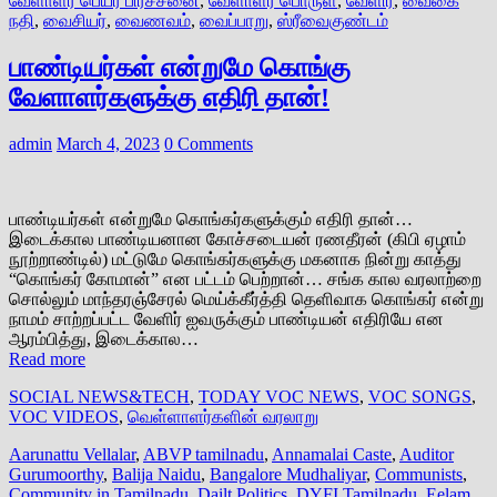
வேளாளர் பெயர் பிரச்சனை
,
வேளாளர் பொருள்
,
வேளிர்
,
வைகை
நதி
,
வைசியர்
,
வைணவம்
,
வைப்பாறு
,
ஸ்ரீவைகுண்டம்
பாண்டியர்கள் என்றுமே கொங்கு
வேளாளர்களுக்கு எதிரி தான்!
admin
March 4, 2023
0 Comments
பாண்டியர்கள் என்றுமே கொங்கர்களுக்கும் எதிரி தான்…
இடைக்கால பாண்டியனான கோச்சடையன் ரணதீரன் (கிபி ஏழாம்
நூற்றாண்டில்) மட்டுமே கொங்கர்களுக்கு மகனாக நின்று காத்து
“கொங்கர் கோமான்” என பட்டம் பெற்றான்… சங்க கால வரலாற்றை
சொல்லும் மாந்தரஞ்சேரல் மெய்க்கீர்த்தி தெளிவாக கொங்கர் என்று
நாமம் சாற்றப்பட்ட வேளிர் ஐவருக்கும் பாண்டியன் எதிரியே என
ஆரம்பித்து, இடைக்கால…
Read more
SOCIAL NEWS&TECH
,
TODAY VOC NEWS
,
VOC SONGS
,
VOC VIDEOS
,
வெள்ளாளர்களின் வரலாறு
Aarunattu Vellalar
,
ABVP tamilnadu
,
Annamalai Caste
,
Auditor
Gurumoorthy
,
Balija Naidu
,
Bangalore Mudhaliyar
,
Communists
,
Community in Tamilnadu
,
Dailt Politics
,
DYFI Tamilnadu
,
Eelam
,