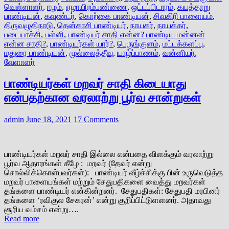
வெள்ளாளர்
,
ஈழம்
,
ஏழாயிரம்பண்ணை
,
ஒட்டப்பிடாரம்
,
கயத்தாறு
பாண்டியன்
,
கவுண்டர்
,
கொற்கை பாண்டியன்
,
சிவகிரி பாளையம்
,
திருவழுதிநாடு
,
தென்காசி பாண்டியர்
,
நாயகர்
,
நாயக்கர்
,
படையாச்சி
,
பள்ளி
,
பாண்டியர் சாதி என்ன? பாண்டிய மன்னன்
என்ன சாதி?
,
பாண்டியர்கள் யார்?
,
பெருங்குளம்
,
மட்டக்களப்பு
,
மதுரை பாண்டியன்
,
முல்லைத்தீவு
,
யாழ்ப்பாணம்
,
வன்னியர்
,
வேளாளர்
பாண்டியர்கள் மறவர் சாதி கிடையாது
என்பதற்கான வரலாற்று பூர்வ சான்றுகள்
admin
June 18, 2021
17 Comments
பாண்டியர்கள் மறவர் சாதி இல்லை என்பதை விளக்கும் வரலாற்று
பூர்வ ஆதாரங்கள் கீழே : மறவர் (தேவர் என்று
சொல்லிக்கொள்பவர்கள்): பாண்டியர் வீழ்ச்சிக்கு பின் உருவெடுத்த
மறவர் பாளையங்கள் மற்றும் சேதுபதிகளை வைத்து மறவர்கள்
தங்களை பாண்டியர் என்கின்றனர். சேதுபதிகள்: சேதுபதி மரபினர்
தங்களை ‘ரவிகுல சேகரன்’ என்று குறிப்பிட்டுளளனர். அதாவது
சூரிய வம்சம் என்று….
Read more