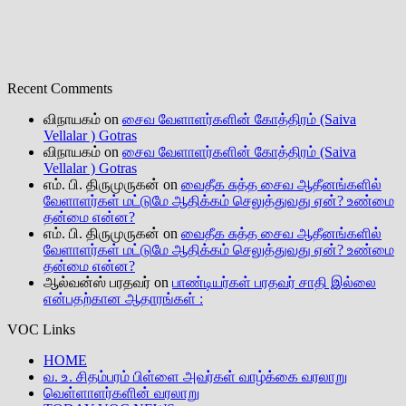
Recent Comments
விநாயகம்
on
சைவ வேளாளர்களின் கோத்திரம் (Saiva
Vellalar ) Gotras
விநாயகம்
on
சைவ வேளாளர்களின் கோத்திரம் (Saiva
Vellalar ) Gotras
எம். பி. திருமுருகன்
on
வைதீக சுத்த சைவ ஆதீனங்களில்
வேளாளர்கள் மட்டுமே ஆதிக்கம் செலுத்துவது ஏன்? உண்மை
தன்மை என்ன?
எம். பி. திருமுருகன்
on
வைதீக சுத்த சைவ ஆதீனங்களில்
வேளாளர்கள் மட்டுமே ஆதிக்கம் செலுத்துவது ஏன்? உண்மை
தன்மை என்ன?
ஆல்வன்ஸ் பரதவர்
on
பாண்டியர்கள் பரதவர் சாதி இல்லை
என்பதற்கான ஆதாரங்கள் :
VOC Links
HOME
வ. உ. சிதம்பரம் பிள்ளை அவர்கள் வாழ்க்கை வரலாறு
வெள்ளாளர்களின் வரலாறு