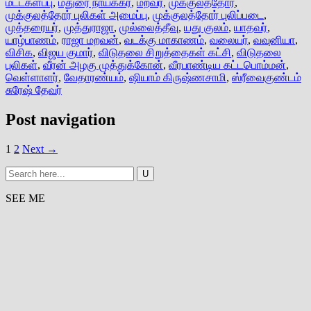
மட்டகளப்பு
,
மதுரை நாயக்கர்
,
மறவர்
,
முக்குலத்தோர்
,
முக்குலத்தோர் புலிகள் அமைப்பு
,
முக்குலத்தோர் புலிப்படை
,
முத்தரையர்
,
முத்துராஜா
,
முல்லைத்தீவு
,
யது குலம்
,
யாதவர்
,
யாழ்பாணம்
,
ராஜா மறவன்
,
வடக்கு மாகாணம்
,
வலையர்
,
வவுனியா
,
விசிக
,
விஜய குமார்
,
விடுதலை சிறுத்தைகள் கட்சி
,
விடுதலை
புலிகள்
,
வீரன் அழகு முத்துக்கோன்
,
வீரபாண்டிய கட்டபொம்மன்
,
வெள்ளாளர்
,
வேதாரண்யம்
,
ஷியாம் கிருஷ்ணசாமி
,
ஸ்ரீவைகுண்டம்
சுரேஷ் தேவர்
Post navigation
1
2
Next →
SEE ME