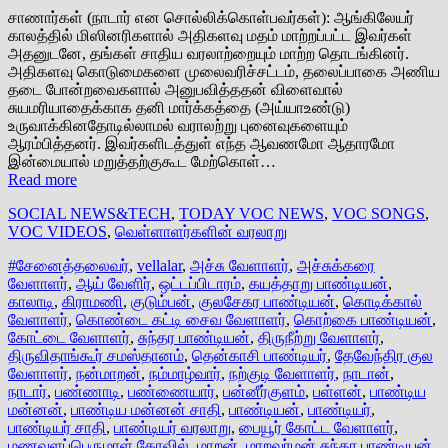
சாணார்கள் (நாடார் என சொல்லிக்கொள்பவர்கள்): ஆங்கிலேயர்
காலத்தில் மிஸினரிகளால் அதிகளவு மதம் மாற்றப்பட்ட இவர்கள்
அதனுடனே, தங்கள் சாதிய வரலாற்றையும் மாற்ற தொடங்கினர்.
அதிகளவு கொடுமைகளை முலைவரிச்சட்டம், தலைப்பாகை அணிய
தடை போன்றவைகளால் அனுபவித்ததன் விளைவால்
சுயமரியாதைக்காக தனி மார்க்கத்தை (அய்யாஉண்டு)
உருவாக்கினதோடில்லாமல் வராலற்று புனைவுகளையும்
ஆரம்பித்தனர். இவர்களிடத்துள் எந்த ஆவணமோ ஆதாரமோ
இன்மையால் மறுத்தற்குகூட மேற்கொள்…
Read more
SOCIAL NEWS&TECH
,
TODAY VOC NEWS
,
VOC SONGS
,
VOC VIDEOS
,
வெள்ளாளர்களின் வரலாறு
#சேனைத்தலைவர்
,
vellalar
,
அச்சு வேளாளர்
,
அச்சுக்கரை
வேளாளர்
,
ஆய் வேளிர்
,
ஒட்டப்பிடாரம்
,
கயத்தாறு பாண்டியன்
,
காலாடி
,
கிராமணி
,
குடும்பன்
,
குலசேகர பாண்டியன்
,
கொடிக்கால்
வேளாளர்
,
கொண்டை கட்டி சைவ வேளாளர்
,
கொற்கை பாண்டியன்
,
கோட்டை வேளாளர்
,
சுந்தர பாண்டியன்
,
திருநீற்று வேளாளர்
,
திருவிதாங்கூர் சமஸ்தானம்
,
தென்காசி பாண்டியர்
,
தேவேந்திர குல
வேளாளர்
,
நன்மாறன்
,
நம்மாழ்வார்
,
நற்குடி வேளாளர்
,
நாடான்
,
நாடார்
,
பண்ணாடி
,
பண்ணையார்
,
பன்னீர்குளம்
,
பள்ளன்
,
பாண்டிய
மன்னன்
,
பாண்டிய மன்னன் சாதி
,
பாண்டியன்
,
பாண்டியர்
,
பாண்டியர் சாதி
,
பாண்டியர் வரலாறு
,
பையூர் கோட்ட வேளாளர்
,
மணவளப்பெருமாள் கோவில்
,
மாறன்
,
மாறவர்மன் சுந்தர பாண்டியன்
,