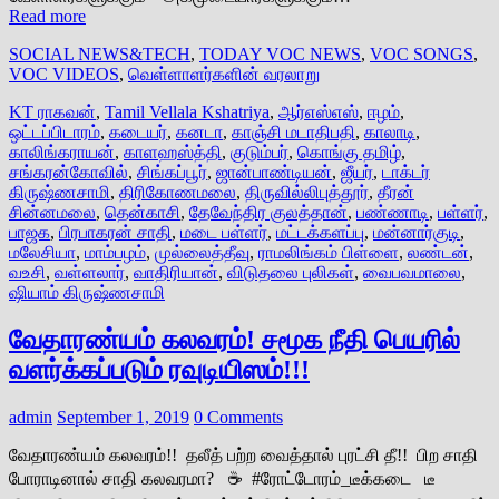
Read more
SOCIAL NEWS&TECH
,
TODAY VOC NEWS
,
VOC SONGS
,
VOC VIDEOS
,
வெள்ளாளர்களின் வரலாறு
KT ராகவன்
,
Tamil Vellala Kshatriya
,
ஆர்எஸ்எஸ்
,
ஈழம்
,
ஒட்டப்பிடாரம்
,
கடையர்
,
கனடா
,
காஞ்சி மடாதிபதி
,
காலாடி
,
காலிங்கராயன்
,
காளஹஸ்த்தி
,
குடும்பர்
,
கொங்கு தமிழ்
,
சங்கரன்கோவில்
,
சிங்கப்பூர்
,
ஜான்பாண்டியன்
,
ஜீயர்
,
டாக்டர்
கிருஷ்ணசாமி
,
திரிகோணமலை
,
திருவில்லிபுத்தூர்
,
தீரன்
சின்னமலை
,
தென்காசி
,
தேவேந்திர குலத்தான்
,
பண்ணாடி
,
பள்ளர்
,
பாஜக
,
பிரபாகரன் சாதி
,
மடை பள்ளர்
,
மட்டக்களப்பு
,
மன்னார்குடி
,
மலேசியா
,
மாம்பழம்
,
முல்லைத்தீவு
,
ராமலிங்கம் பிள்ளை
,
லண்டன்
,
வஉசி
,
வள்ளலார்
,
வாதிரியான்
,
விடுதலை புலிகள்
,
வைபவமாலை
,
ஷியாம் கிருஷ்ணசாமி
வேதாரண்யம் கலவரம்! சமூக நீதி பெயரில்
வளர்க்கப்படும் ரவுடியிஸம்!!!
admin
September 1, 2019
0 Comments
வேதாரண்யம் கலவரம்!! தலீத் பற்ற வைத்தால் புரட்சி தீ!! பிற சாதி
போராடினால் சாதி கலவரமா? ☕ #ரோட்டோரம்_டீக்கடை டீ