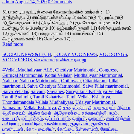
admin
August 14, 2020
0 Comments
51 பாண்டிய நாட்டில் சைவ வேளாளர்களின் ஊர்கள் : 1)
தூத்துக்குடி 2) காட்டுநாயக்கன்பட்டி 3) வல்லநாடு 4) முறப்பநாடு
5)ஶ்ரீவைகுண்டம் 6) திருச்செந்தூர் 7) குலசேகரன்பட்டிணம் 8)
உடன்குடி 9) அம்மன்புரம் 10) ஆழ்வார்திருநகரி 11) சேர்ந்தபூமங்கலம்
12) முக்காணி 13) பழையகாயல் 14) மாரமங்கலம் 15)
ஆறுமுகமங்கலம் 16) கொற்கை 17)…
Read more
SOCIAL NEWS&TECH
,
TODAY VOC NEWS
,
VOC SONGS
,
VOC VIDEOS
,
வெள்ளாளர்களின் வரலாறு
#VellalaMudhaliyaar
,
ALS
,
Chettiyar Matrimonial
,
Congress
,
Gurugal Matrimonial
,
Kottai Vellalar
,
Mudhaliyaar Matrimonial
,
Nainaar
,
Nainaar Matrimonial
,
Oothuvaar
,
Ottapidaram
,
Pillai
matrimonial
,
Saiva Chettiyar Matrimonial
,
Saiva Pillai matrimonial
,
Saiva Vellalar
,
Saivam
,
Saivaties
,
Suriya kula Kshatriya Vellalar
,
Tamil Brahmin
,
Tamil Kshatriya
,
Tamil Vellala Kshatriya
,
Thondaimandala Vellala Mudhaliyaar
,
Udaiyar Matrimonial
,
Vainavam
,
Vellala Kshatriya
,
அசத்சூத்திரர்
,
அனுராதாபுரம்
,
அல்வா
,
ஆதிசைவம்
,
ஆதீனங்கள்
,
ஆதொண்டை சக்கரவர்த்தி
,
ஈழம்
,
உடையார்
,
ஒட்டநத்தம்
,
ஒட்டப்பிடாரம்
,
ஒளியர்
,
ஓதுவார்
,
களப்பிரர்கள்
,
கவிராயர்
,
காங்கிரஸ்
,
காணியாளர்
,
குருக்கள்
,
குலசேகர
பாண்டியன்
,
கோ - வைசியர்
,
கோட்டை பிள்ளைமார்
,
கோட்டை