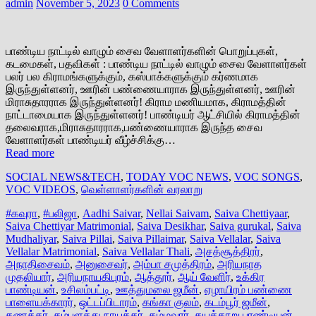
admin
November 5, 2023
0 Comments
பாண்டிய நாட்டில் வாழும் சைவ வேளாளர்களின் பொறுப்புகள்,
கடமைகள், பதவிகள் : பாண்டிய நாட்டில் வாழும் சைவ வேளாளர்கள்
பலர் பல கிராமங்களுக்கும், கஸ்பாக்களுக்கும் கர்ணமாக
இருந்துள்ளனர், ஊரின் பண்ணையாராக இருந்துள்ளனர், ஊரின்
மிராசுதாரராக இருந்துள்ளனர்! கிராம மணியமாக, கிராமத்தின்
நாட்டாமையாக இருந்துள்ளனர்! பாண்டியர் ஆட்சியில் கிராமத்தின்
தலைவராக,மிராசுதாரராக,பண்ணையாராக இருந்த சைவ
வேளாளர்கள் பாண்டியர் வீழ்ச்சிக்கு…
Read more
SOCIAL NEWS&TECH
,
TODAY VOC NEWS
,
VOC SONGS
,
VOC VIDEOS
,
வெள்ளாளர்களின் வரலாறு
#கவுரா
,
#பலிஜா
,
Aadhi Saivar
,
Nellai Saivam
,
Saiva Chettiyaar
,
Saiva Chettiyar Matrimonial
,
Saiva Desikhar
,
Saiva gurukal
,
Saiva
Mudhaliyar
,
Saiva Pillai
,
Saiva Pillaimar
,
Saiva Vellalar
,
Saiva
Vellalar Matrimonial
,
Saiva Vellalar Thali
,
அசத்சூத்திரர்
,
அநாதிசைவம்
,
அனுசைவர்
,
அம்பா சமுத்திரம்
,
அரியநாத
முதலியார்
,
அரியநாயகிபுரம்
,
ஆத்தூர்
,
ஆய் வேளிர்
,
உக்கிர
பாண்டியன்
,
உசிலம்பட்டி
,
ஊத்துமலை ஜமீன்
,
ஏழாயிரம் பண்ணை
பாளையக்காரர்
,
ஒட்டப்பிடாரம்
,
கங்கா குலம்
,
கடம்பூர் ஜமீன்
,
கணக்கர்
,
கம்பளத்து நாயக்கர்
,
கம்மவார்
,
கயத்தாறு பாண்டியன்
,