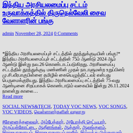
இந்திய அரசியலமைப்பு சட்டம்
உருவாக்கத்தில் திருநெல்வேலி சைவ
வேளாளரின் பங்கு
admin
November 28, 2024
0 Comments
*இந்திய அரசியலமைப்புச் சட்டத்தில் தூத்துக்குடியின் பங்கு!*
இந்திய அரசியலமைப்புச் சட்டத்தின் 75ம் ஆண்டு 2024 ஆம்
ஆண்டு இன்று நவ.26 கொண்டாடப்படுகிறது. அரசிலமைப்பு
சட்டத்தில் தூத்துக்குடி மண்ணின் முதல் நாடாளுமன்ற உறுப்பினர்
மு.சி.வீரபாகுபிள்ளை தமிழில் கையெழுத்திட்டவர் என்பது
பெருமைக்குரிய‌து. இந்திய அரசியலமைப்பு சட்டத்தின் 75-வது
ஆண்டினை சிறப்பாகக் கொண்டாடும் வகையில் இன்று 26.11.2024
நாளன்று காலை…
Read more
SOCIAL NEWS&TECH
,
TODAY VOC NEWS
,
VOC SONGS
,
VOC VIDEOS
,
வெள்ளாளர்களின் வரலாறு
#சேனைத்தலைவர்
,
அம்பேத்கார்
,
அயோத்தி ரெட்டியார்
,
அருப்புக்கோட்டை
,
ஆதீனங்கள்
,
ஆத்தூர்
,
ஆலங்குளம்
,
இராஜபாளையம்
,
இராஜபாளையம் ராஜீஸ்
,
இல்லத்து பிள்ளைமார்
,