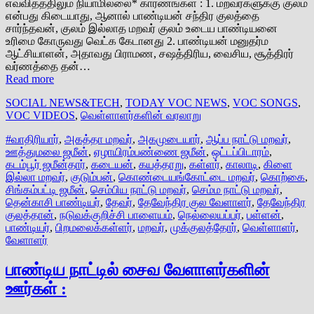
எவ்விதத்திலும் நியாமில்லை* காரணங்கள் : 1. மறவர்களுக்கு குலம்
என்பது கிடையாது, ஆனால் பாண்டியன் சந்திர குலத்தை
சார்ந்தவன், குலம் இல்லாத மறவர் குலம் உடைய பாண்டியனை
உரிமை கோருவது வெட்க கேடானது 2. பாண்டியன் மனுதர்ம
ஆட்சியாளன், அதாவது பிராமண, சஷத்திரிய, வைசிய, சூத்திரர்
வர்ணத்தை தன்…
Read more
SOCIAL NEWS&TECH
,
TODAY VOC NEWS
,
VOC SONGS
,
VOC VIDEOS
,
வெள்ளாளர்களின் வரலாறு
#வாதிரியார்
,
அகத்தா மறவர்
,
அகமுடையார்
,
ஆப்ப நாட்டு மறவர்
,
ஊத்துமலை ஜமீன்
,
ஏழாயிரம்பண்ணை ஜமீன்
,
ஒட்டப்பிடாரம்
,
கடம்பூர் ஜமீன்தார்
,
கடையன்
,
கயத்தாறு
,
கள்ளர்
,
காலாடி
,
கிளை
இல்லா மறவர்
,
குடும்பன்
,
கொண்டையங்கோட்டை மறவர்
,
கொற்கை
,
சிங்கம்பட்டி ஜமீன்
,
செம்பிய நாட்டு மறவர்
,
செம்ம நாட்டு மறவர்
,
தென்காசி பாண்டியர்
,
தேவர்
,
தேவேந்திர குல வேளாளர்
,
தேவேந்திர
குலத்தான்
,
நடுவக்குறிச்சி பாளையம்
,
நெல்லையப்பர்
,
பள்ளன்
,
பாண்டியர்
,
பிறமலைக்கள்ளர்
,
மறவர்
,
முக்குலத்தோர்
,
வெள்ளாளர்
,
வேளாளர்
பாண்டிய நாட்டில் சைவ வேளாளர்களின்
ஊர்கள் :