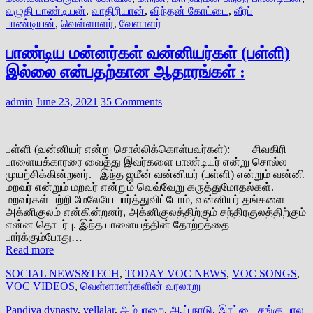
வழுதி பாண்டியன்
,
வாதிரியான்
,
விந்தன் கோட்டை
,
வீரப்
பாண்டியன்
,
வெள்ளாளர்
,
வேளாளர்
பாண்டிய மன்னர்கள் வன்னியர்கள் (பள்ளி)
இல்லை என்பதற்கான ஆதாரங்கள் :
admin
June 23, 2021
35 Comments
பள்ளி (வன்னியர் என்று சொல்லிக்கொள்பவர்கள்): சிவகிரி
பாளையக்காரரை வைத்து இவர்களை பாண்டியர் என்று சொல்ல
முயற்சிக்கின்றனர். இந்த ஜமீன் வன்னியர் (பள்ளி) என்றும் வன்னி
மறவர் என்றும் மறவர் என்றும் வெவ்வேறு கருத்துமோதல்கள்.
மறவர்கள் பற்றி மேலேயே பார்த்துவிட்டோம், வன்னியர் தங்களை
அக்னிகுலம் என்கின்றனர், அக்னிகுலத்திற்கும் சந்திரகுலத்திற்கும்
என்ன தொடர்பு. இந்த பாளையத்தின் தோற்றத்தை
பார்க்கும்போது…
Read more
SOCIAL NEWS&TECH
,
TODAY VOC NEWS
,
VOC SONGS
,
VOC VIDEOS
,
வெள்ளாளர்களின் வரலாறு
Pandiya dynasty
,
vellalar
,
அம்பாறை
,
ஆய் நாடு
,
இரட்டை சங்கு பால