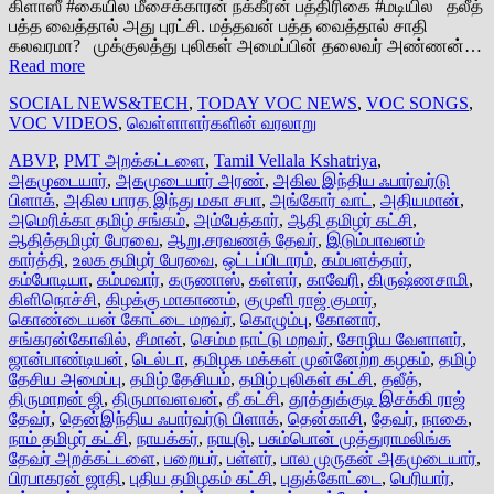
கிளாஸீ #கையில மீசைக்காரன் நக்கீரன் பத்திரிகை #மடியில தலீத்
பத்த வைத்தால் அது புரட்சி. மத்தவன் பத்த வைத்தால் சாதி
கலவரமா? முக்குலத்து புலிகள் அமைப்பின் தலைவர் அண்ணன்…
Read more
SOCIAL NEWS&TECH
,
TODAY VOC NEWS
,
VOC SONGS
,
VOC VIDEOS
,
வெள்ளாளர்களின் வரலாறு
ABVP
,
PMT அறக்கட்டளை
,
Tamil Vellala Kshatriya
,
அகமுடையார்
,
அகமுடையார் அரண்
,
அகில இந்திய ஃபார்வர்டு
பிளாக்
,
அகில பாரத இந்து மகா சபா
,
அங்கோர் வாட்
,
அதியமான்
,
அமெரிக்கா தமிழ் சங்கம்
,
அம்பேத்கார்
,
ஆதி தமிழர் கட்சி
,
ஆதித்தமிழர் பேரவை
,
ஆறு.சரவணத் தேவர்
,
இடும்பாவனம்
கார்த்தி
,
உலக தமிழர் பேரவை
,
ஒட்டப்பிடாரம்
,
கம்பளத்தார்
,
கம்போடியா
,
கம்மவார்
,
கருணாஸ்
,
கள்ளர்
,
காவேரி
,
கிருஷ்ணசாமி
,
கிளிநொச்சி
,
கிழக்கு மாகாணம்
,
குமுளி ராஜ் குமார்
,
கொண்டையன் கோட்டை மறவர்
,
கொழும்பு
,
கோனார்
,
சங்கரன்கோவில்
,
சீமான்
,
செம்ம நாட்டு மறவர்
,
சோழிய வேளாளர்
,
ஜான்பாண்டியன்
,
டெல்டா
,
தமிழக மக்கள் முன்னேற்ற கழகம்
,
தமிழ்
தேசிய அமைப்பு
,
தமிழ் தேசியம்
,
தமிழ் புலிகள் கட்சி
,
தலீத்
,
திருமாறன் ஜி
,
திருமாவளவன்
,
தீ கட்சி
,
தூத்துக்குடி இசக்கி ராஜ்
தேவர்
,
தென்இந்திய ஃபார்வர்டு பிளாக்
,
தென்காசி
,
தேவர்
,
நாகை
,
நாம் தமிழர் கட்சி
,
நாயக்கர்
,
நாயுடு
,
பசும்பொன் முத்துராமலிங்க
தேவர் அறக்கட்டளை
,
பறையர்
,
பள்ளர்
,
பால முருகன் அகமுடையார்
,
பிரபாகரன் ஜாதி
,
புதிய தமிழகம் கட்சி
,
புதுக்கோட்டை
,
பெரியார்
,