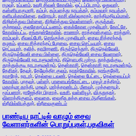
ஈழவர்
,
உப்பளம்
,
உவரி சிவன் கோவில்
,
ஒட்டப்பிடாரம்
,
ஓதுவார்
,
கன்னியாகுமாரி
,
கம்பர்
,
கம்பளத்து நாயக்கர்
,
கம்மவார் நாயக்கர்
,
களியக்காவிளை
,
கவிராயர்
,
காசி விஸ்வநாதர்
,
காந்திமதியம்மாள்
,
கிறிஸ்த்துவ பிள்ளை
,
கிறிஸ்த்துவ வெள்ளாளர்
,
குருக்கள்
,
குற்றாலம்
,
குலசேகரப்பட்டிணம்
,
கைக்கோள முதலியார்
,
கோட்சே
,
கோவில்பட்டி
,
சங்கரன்கோவில்
,
சாணார்
,
சாத்தான்குளம்
,
சாத்தூர்
,
சாம்பவர்
,
சீவலப்பேரி
,
செங்குந்த முதலியார்
,
சைவ சித்தாந்தக்
கழகம்
,
சைவ சித்தாந்தப் பேரவை
,
சைவ செட்டியார்
,
சைவ
ரெட்டியார்
,
தலித்
,
தாமிரரணி
,
திருச்செந்தூர்
,
திருநெல்வேலி
,
திருநெல்வேலி சைவ பிள்ளை
,
திருநெல்வேலி சைவ வேளாளர்
,
திருநெல்வேலி நாடாளுமன்றம்
,
திரௌபதி முர்மூ
,
தூத்துக்குடி
,
தூத்துக்குடி நாடாளுமன்றம்
,
தென்காசி
,
தென்காசி நாடாளுமன்றம்
,
தேசிகர்
,
தேவர்
,
தேவேந்திர குலம்
,
நாகர்கோவில்
,
நாங்குநேரி
,
நாசரேத்
,
நாடார்
,
நெல்லை டவுண்
,
நெல்லை பேட்டை
,
நெல்லையப்பர்
கோவில்
,
பரதவர்
,
பள்ளர்
,
பாளையங்கோட்டை
,
பாவூர் சத்திரம்
,
மகாத்மா காந்தி
,
மறவர்
,
மார்த்தாண்டம்
,
மீனவர்
,
முத்தரையர்
,
மூப்பனார்
,
ராஜேந்திர பிரசாத்
,
வஉசி
,
வள்ளியூர்
,
விருதுநகர்
,
விளாத்திகுளம்
,
வைகை
,
வைதீக சுத்த சைவ ஆதீனங்கள்
,
ஸ்ரீவில்லிபுத்தூர்
,
ஸ்ரீவைகுண்டம்
பாண்டிய நாட்டில் வாழும் சைவ
வேளாளர்களின் பொறுப்புகள்,பதவிகள்