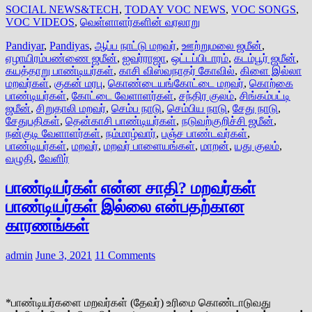
SOCIAL NEWS&TECH
,
TODAY VOC NEWS
,
VOC SONGS
,
VOC VIDEOS
,
வெள்ளாளர்களின் வரலாறு
Pandiyar
,
Pandiyas
,
ஆப்ப நாட்டு மறவர்
,
ஊற்றுமலை ஜமீன்
,
ஏழாயிரம்பண்ணை ஜமீன்
,
ஐவர்ராஜா
,
ஒட்டப்பிடாரம்
,
கடம்பூர் ஜமீன்
,
கயத்தாறு பாண்டியர்கள்
,
காசி விஸ்வநாதர் கோவில்
,
கிளை இல்லா
மறவர்கள்
,
குகன் மரபு
,
கொண்டையங்கோட்டை மறவர்
,
கொற்கை
பாண்டியர்கள்
,
கோட்டை வேளாளர்கள்
,
சந்திர குலம்
,
சிங்கம்பட்டி
ஜமீன்
,
சிறுதாலி மறவர்
,
செம்ப நாடு
,
செம்பிய நாடு
,
சேது நாடு
,
சேதுபதிகள்
,
தென்காசி பாண்டியர்கள்
,
நடுவற்குறிச்சி ஜமீன்
,
நன்குடி வேளாளர்கள்
,
நம்மாழ்வார்
,
பஞ்ச பாண்டவர்கள்
,
பாண்டியர்கள்
,
மறவர்
,
மறவர் பாளையங்கள்
,
மாறன்
,
யது குலம்
,
வழுதி
,
வேளிர்
பாண்டியர்கள் என்ன சாதி? மறவர்கள்
பாண்டியர்கள் இல்லை என்பதற்கான
காரணங்கள்
admin
June 3, 2021
11 Comments
*பாண்டியர்களை மறவர்கள் (தேவர்) உரிமை கொண்டாடுவது