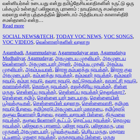
வன்னியர்கள் உடையது என்று தமிழ்தேசியவாதிகளின் உருட்டு ஒரு
பக்கமும் உள்ளது! பலிஜவாரு புராணம் : நாயுடுகாரு சமஸ்தான
வரலாறு என்ற புத்தகத்தில் இரண்டாம் அத்தியாயம் காளாஸ்திரி
சமஸ்தானம் என்ற…
Read more
SOCIAL NEWS&TECH
,
TODAY VOC NEWS
,
VOC SONGS
,
VOC VIDEOS
,
வெள்ளாளர்களின் வரலாறு
Agambadi
,
Agammudaiyar
,
Agammudaiyar aran
,
Agamudaiya
Mudhaliyar
,
Agamudayar
,
அகமுடைய முதலியார்
,
அகமுடைய
வெள்ளாளர்
,
அகமுடையார் அரண்
,
அகம்படி முதலி
,
அகம்படி
முதலியார்
,
அகம்படியான்
,
இராஜ கம்பளத்து நாயக்கர்
,
இராஜ குல
அகமுடையார்
,
கம்பளத்து நாயக்கர்
,
கம்மவார் நாயக்கர்
,
கம்மவார்
நாயுடு
,
கம்மா நாயுடு
,
கவுரா நாயுடு
,
காட்டுநாயக்கர்
,
காமாட்சி நாயுடு
,
காளாஸ்த்திரி
,
கொங்கு நாயக்கர்
,
சஷத்திரிய நாயக்கர்
,
சின்ன
மருது
,
சென்னப்ப நாயக்கர்
,
சென்னப்ப நாயக்கர் தெலுங்கரா?
,
சென்னை தமிழ்
,
சென்னை யார் உடையாது
,
சென்னையின்
பூர்வக்குடிகள்
,
சென்னையின் வரலாறு
,
சென்னைவாசி
,
தமிழக
நாயுடு பேரவை
,
தமிழ்நாடு அகமுடையார் மகாசபை
,
தமிழ்நாடு
துளுவ வேளாளர் பேரவை
,
தாண்டவராயன் பிள்ளை
,
திருமலை
நாயக்கர்
,
துளுவ வேளாளர் கூட்டம்
,
தொட்டிய நாயக்கர்
,
தொழுவ
நாயக்கர்
,
பலிஜவாரு புராணம்
,
பலிஜா நாயுடு
,
பலிஜாகாரு
,
பால
முருகன் அகமுடையார்
,
பூர்வக்குடிகள்
,
பெரிய மருது
,
மதராஸ
பட்டிணம்
,
மதுரை நாயக்கர்
,
மருதநாயகம் பிள்ளை
,
மருது