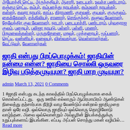
அயோத்தி ரெட்டி
,
அருந்ததியர்
,
ஆசாரி
,
உடையார்
,
உவச்ச பண்டாரம்
,
கஞ்சம ரெட்டி
,
கம்பர்
,
கம்பளத்து நாயக்கர்
,
கம்மவார் நாயக்கர்
,
கள்ளர்
,
கவுரா நாயுடு
,
காப்பு
,
கிராமணி
,
குசவன்
,
குயவர்
,
குருகுலம்
,
கைக்கோளர்
,
சக்கிலியர்
,
சாணார்
,
செங்குந்தர்
,
துளுவ வேளாளர்
,
தேவேந்திர குல வேளாளர்
,
நாடார்
,
படையாச்சி
,
பண்டாரம்
,
பர்வதராஜ
குலம்
,
பறையர்
,
பலிஜா நாயுடு
,
பள்ளர்
,
பள்ளி
,
பாணர்
,
பிறமலைக்கள்ளர்
,
மருதுசேனை
,
மறவர்
,
முத்தரையர்
,
மூப்பனார்
,
ரெட்டி
,
வன்னியர்
,
வலையர்
,
விஸ்வகர்மா
,
வெள்ளாளர்கள்
,
வேட்டுவர்
,
வேளாளர்கள்
ஜாதி என்பது பிறப்பொழுக்கம்! ஜாதியின்
நன்மை என்ன? ஜாதியை சொல்லி ஒருவரை
இழிவு படுத்தமுடியுமா? ஜாதி மாற முடியுமா?
admin
March 13, 2021
0 Comments
1 #ஜாதி என்பது கடந்த காலத்தில் பிறப்பொழுக்கமாக கைக்
கொள்ளப்பட்டது. ஒரு ஊரில் எல்லாரும் ஆயிரமாயிரம் ஆண்டுகள்
நிலைத்து தற்சார்பாக நீடூழி வாழ வேண்டும் என்றால் ஜாதிமுறை
தான் ஒரே வழி. ஒவ்வொரு ஜாதியும் ஒவ்வொரு தொழிலோடு
வாழ்ந்தன. அவை ஒவ்வொன்றும் அவ்வூரின் இயக்கத்துக்கு
உறுப்புக்களாய் இயங்கின. எப்படி அப்பன் சொத்து மகன் வழியில்…
Read more