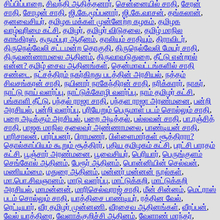
சிப்பிப்பாறை
,
சிவந்தி ஆதித்தனார்
,
சென்னையில் சாதி
,
சேரன்
சாதி
,
சோழன் சாதி
,
ஜி.கே.மூப்பனார்
,
ஜி.கே.வாசன்
,
தங்கலான்
,
தனவைசியர்
,
தமிழக மக்கள் முன்னேற்ற கழகம்
,
தமிழக
வாழ்வுரிமை கட்சி
,
தமிழர்
,
தமிழர் விடுதலை
,
தமிழ் மாநில
காங்கிரஸ்
,
தருமப்புர ஆதீனம்
,
தாலியும் சாதியும்
,
திராவிடர்
,
திருநெல்வேலி சட்டமன்ற தொகுதி
,
திருநெல்வேலி மேயர் சாதி
,
திருவண்ணாமலை ஆதினம்
,
திருவாவடுதுறை
,
தீட்டு என்றால்
என்ன? தமிழ் சைவ ஆதினங்கள்
,
தென்மாவட்டங்களில் சாதி
சண்டை
,
நட்சத்திரம் நகர்கிறது படத்தின் அரசியல்
,
நத்தம்
சிவசங்கரன் சாதி
,
நயினார் நாகேந்திரன் சாதி
,
நரிக்காரர்
,
நாகர்
,
நாட்டு நாய் வளர்ப்பு
,
நாட்டுக்கோழி வளர்ப்பு
,
நாம் தமிழர் கட்சி
,
பங்காளி தீட்டு
,
பந்தல் ராஜா சாதி
,
பந்தள ராஜா அரண்மனை
,
பன்றி
அரசியல்
,
பன்றி வளர்ப்பு
,
பரியேறும் பெருமாள் படம் சொல்லும் சாதி
,
பறை அடிக்கும் அரசியல்
,
பறை அடித்தல்
,
பல்லவன் சாதி
,
பா.ரஞ்சித்
சாதி
,
பாஜக மாநில தலைவர் அண்ணாமலை
,
பாண்டியன் சாதி
,
பாரிசாலன்
,
பார்ப்பனர்
,
பிராமணர்
,
பிள்ளைமார்கள் சூத்திரரா?
தொல்காப்பியம் கூறும் சூத்திரர்
,
புதிய தமிழகம் கட்சி
,
புரட்சி பாரதம்
கட்சி
,
பூஞ்சார் அரண்மனை
,
பூவைசியர்
,
பெரியார்
,
பெருங்குளம்
செங்கோல் ஆதினம்
,
பேரூர் ஆதினம்
,
பொன்னியின் செல்வன்
,
மணியம்மை
,
மதுரை ஆதினம்
,
மன்னர் மன்னன் நூல்கள்
,
மா.பொ.சிவஞானம்
,
மாடு வளர்ப்பு
,
மாட்டுக்கறி
,
மாட்டுக்கறி
அரசியல்
,
மாமன்னன்
,
மாரிசெல்வராஜ் சாதி
,
மீன் சின்னம்
,
மெட்ராஸ்
படம் சொல்லும் சாதி
,
யாத்திசை பாண்டியர்
,
ரத்தின வேல்
,
ரெட்டியார்
,
வீர தமிழர் முன்னணி
,
வீரசைவ ஆதினங்கள்
,
வீரப்பன்
,
வேல் யாத்திரை
,
வேளாக்குறிச்சி ஆதினம்
,
வேளாண் மாந்தர்
,