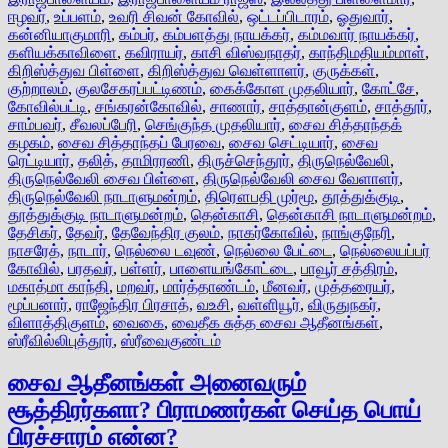
ஈழவர்
,
உப்பளம்
,
உவரி சிவன் கோவில்
,
ஒட்டப்பிடாரம்
,
ஓதுவார்
,
கன்னியாகுமாரி
,
கம்பர்
,
கம்பளத்து நாயக்கர்
,
கம்மவார் நாயக்கர்
,
களியக்காவிளை
,
கவிராயர்
,
காசி விஸ்வநாதர்
,
காந்திமதியம்மாள்
,
கிறிஸ்த்துவ பிள்ளை
,
கிறிஸ்த்துவ வெள்ளாளர்
,
குருக்கள்
,
குற்றாலம்
,
குலசேகரப்பட்டிணம்
,
கைக்கோள முதலியார்
,
கோட்சே
,
கோவில்பட்டி
,
சங்கரன்கோவில்
,
சாணார்
,
சாத்தான்குளம்
,
சாத்தூர்
,
சாம்பவர்
,
சீவலப்பேரி
,
செங்குந்த முதலியார்
,
சைவ சித்தாந்தக்
கழகம்
,
சைவ சித்தாந்தப் பேரவை
,
சைவ செட்டியார்
,
சைவ
ரெட்டியார்
,
தலித்
,
தாமிரரணி
,
திருச்செந்தூர்
,
திருநெல்வேலி
,
திருநெல்வேலி சைவ பிள்ளை
,
திருநெல்வேலி சைவ வேளாளர்
,
திருநெல்வேலி நாடாளுமன்றம்
,
திரௌபதி முர்மூ
,
தூத்துக்குடி
,
தூத்துக்குடி நாடாளுமன்றம்
,
தென்காசி
,
தென்காசி நாடாளுமன்றம்
,
தேசிகர்
,
தேவர்
,
தேவேந்திர குலம்
,
நாகர்கோவில்
,
நாங்குநேரி
,
நாசரேத்
,
நாடார்
,
நெல்லை டவுண்
,
நெல்லை பேட்டை
,
நெல்லையப்பர்
கோவில்
,
பரதவர்
,
பள்ளர்
,
பாளையங்கோட்டை
,
பாவூர் சத்திரம்
,
மகாத்மா காந்தி
,
மறவர்
,
மார்த்தாண்டம்
,
மீனவர்
,
முத்தரையர்
,
மூப்பனார்
,
ராஜேந்திர பிரசாத்
,
வஉசி
,
வள்ளியூர்
,
விருதுநகர்
,
விளாத்திகுளம்
,
வைகை
,
வைதீக சுத்த சைவ ஆதீனங்கள்
,
ஸ்ரீவில்லிபுத்தூர்
,
ஸ்ரீவைகுண்டம்
சைவ ஆதீனங்கள் அனைவரும்
சூத்திரர்களா? பிராமணர்கள் செய்த பொய்
பிரச்சாரம் என்ன?