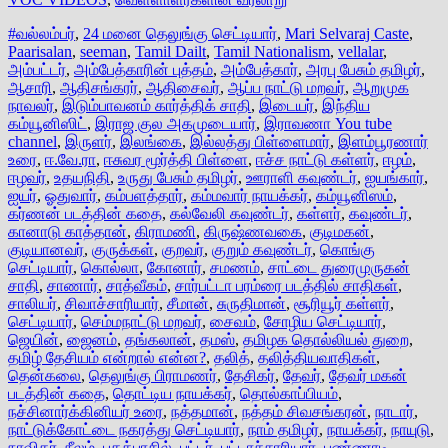
#வல்லம்பர்
,
24 மனை தெலுங்கு செட்டியார்
,
Mari Selvaraj Caste
,
Paarisalan
,
seeman
,
Tamil Dailt
,
Tamil Nationalism
,
vellalar
,
அம்பட்டர்
,
அம்பேத்காரின் புத்தம்
,
அம்பேத்கார்
,
அரபு பேசும் தமிழர்
,
ஆசாரி
,
ஆதிசங்கரர்
,
ஆதிசைவர்
,
ஆப்ப நாட்டு மறவர்
,
ஆறுமுக
நாவலர்
,
இடும்பாவனம் கார்த்திக் சாதி
,
இடையர்
,
இந்திய
கம்யூனிஸிட்
,
இராஜ குல அகமுடையார்
,
இராவணா You tube
channel
,
இருளர்
,
இலங்கை
,
இல்லத்து பிள்ளைமார்
,
இளம்பூரணார்
உரை
,
ஈ.வே.ரா
,
ஈசுவர மூர்த்தி பிள்ளை
,
ஈச்ச நாட்டு கள்ளர்
,
ஈழம்
,
ஈழவர்
,
உதயநிதி
,
உருது பேசும் தமிழர்
,
ஊராளி கவுண்டர்
,
ஐயங்கார்
,
ஐயர்
,
ஓதுவார்
,
கம்பளத்தார்
,
கம்மவார் நாயக்கர்
,
கம்யூனிஸம்
,
கர்ணன் படத்தின் கதை
,
கல்வேலி கவுண்டர்
,
கள்ளர்
,
கவுண்டர்
,
கானாடு காத்தான்
,
கிராமணி
,
கிருஷ்ணவகை
,
குடிமகன்
,
குடியானவர்
,
குருக்கள்
,
குறவர்
,
குறும் கவுண்டர்
,
கொங்கு
செட்டியார்
,
கொல்லா
,
கோனார்
,
சமணம்
,
சாட்டை துரைமுருகன்
சாதி
,
சாணார்
,
சாத்வீகம்
,
சார்பட்டா பரம்ரை படத்தில் சாதிகள்
,
சாலியர்
,
சிவாச்சாரியார்
,
சீமான்
,
சுருதிமான்
,
சூரியூர் கள்ளர்
,
செட்டியார்
,
செம்மநாட்டு மறவர்
,
சைவம்
,
சோழிய செட்டியார்
,
ஜெயின்
,
ஜைனம்
,
தங்கலான்
,
தமஸ்
,
தமிழக தொல்லியல் துறை
,
தமிழ் தேசியம் என்றால் என்ன?
,
தலித்
,
தலித்தியவாதிகள்
,
தென்கலை
,
தெலுங்கு பிராமணர்
,
தேசிகர்
,
தேவர்
,
தேவர் மகன்
படத்தின் கதை
,
தொட்டிய நாயக்கர்
,
தொல்காப்பியம்
,
நச்சினார்க்கினியர் உரை
,
நத்தமான்
,
நத்தம் சிவசங்கரன்
,
நாடார்
,
நாட்டுக்கோட்டை நகரத்து செட்டியார்
,
நாம் தமிழர்
,
நாயக்கர்
,
நாயுடு
,
நாவிதர்
,
நீலம்
,
பகத்பாசில்
,
பட்டர்
,
பட்டாச்சாரியார்
,
பண்ணாடி
,