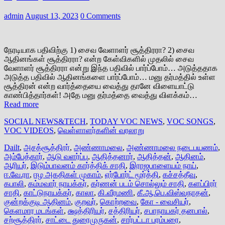
admin
August 13, 2023
0 Comments
நேரடியாக பதிவிற்கு 1) சைவ வேளாளர் சூத்திரரா? 2) சைவ
ஆதினங்கள் சூத்திரரா? என்ற கேள்விகளில் முதலில் சைவ
வேளாளர் சூத்திரரா என்று இந்த பதிவில் பார்ப்போம்… அடுத்ததாக
அடுத்த பதிவில் ஆதினங்களை பார்ப்போம்… மனு தர்மத்தில் உள்ள
சூத்திரன் என்ற வார்த்தையை வைத்து தானே விளையாட்டு
காண்பித்தார்கள்! அதே மனு தர்மத்தை வைத்து விளக்கம்…
Read more
SOCIAL NEWS&TECH
,
TODAY VOC NEWS
,
VOC SONGS
,
VOC VIDEOS
,
வெள்ளாளர்களின் வரலாறு
Dailt
,
அசத்சூத்திரர்
,
அண்ணாமலை
,
அண்ணாமலை நடைபயணம்
,
அம்பேத்கார்
,
ஆடு வளர்ப்பு
,
ஆதித்தனார்
,
ஆதித்தன்
,
ஆதினம்
,
ஆரியர்
,
இடும்பாவனம் கார்த்திக் சாதி
,
இராஜபாளையம் நாய்
,
ஈ.வே.ரா
,
ஈழ அகதிகள் முகாம்
,
ஏர்போர்ட் மூர்த்தி
,
கச்சத்தீவு
,
கபாலி
,
கம்மவார் நாயக்கர்
,
கர்ணன் படம் சொல்லும் சாதி
,
களப்பிரர்
சாதி
,
காட்டுநாயக்கர்
,
காலா
,
கி.வீரமணி
,
கீ.ஆ.பெ.விஸ்வநாதன்
,
குன்றக்குடி ஆதினம்
,
குறவர்
,
கொற்றவை
,
கோ - வைசியர்
,
கௌமார மடங்கள்
,
க்ஷத்திரியர்
,
சத்திரியர்
,
சபாநாயகர் தனபால்
,
சற்சூத்திரர்
,
சாட்டை துரைமுருகன்
,
சார்பட்டா பரம்பரை
,