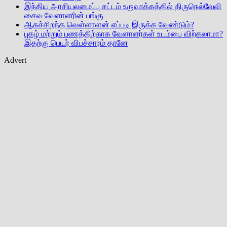
இந்திய அரசியலமைப்பு சட்டம் உருவாக்கத்தில் திருநெல்வேலி
சைவ வேளாளரின் பங்கு
ஆகச்சிறந்த வெள்ளாளன் எப்படி இருக்க வேண்டும்?
புகழ் மற்றும் பணத்திற்காக வேளாளர்கள் உடம்பை விற்கலாமா?
இதற்கு பெயர் விபச்சாரம் தானே
Advert