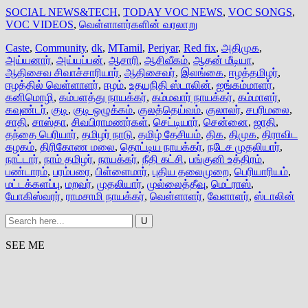
SOCIAL NEWS&TECH
,
TODAY VOC NEWS
,
VOC SONGS
,
VOC VIDEOS
,
வெள்ளாளர்களின் வரலாறு
Caste
,
Community
,
dk
,
MTamil
,
Periyar
,
Red fix
,
அதிமுக
,
அய்யனார்
,
அய்யப்பன்
,
ஆசாரி
,
ஆசிவீகம்
,
ஆதன் மீடியா
,
ஆதிசைவ சிவாச்சாரியார்
,
ஆதிசைவர்
,
இலங்கை
,
ஈழத்தமிழர்
,
ஈழத்தில் வெள்ளாளர்
,
ஈழம்
,
உதயநிதி ஸ்டாலின்
,
ஐங்கம்மாளர்
,
கனிமொழி
,
கம்பளத்து நாயக்கர்
,
கம்மவார் நாயக்கர்
,
கம்மாளர்
,
கவுண்டர்
,
குடி
,
குடி ஒழுக்கம்
,
குலத்தெய்வம்
,
குலாலர்
,
சபரிமலை
,
சாதி
,
சாஸ்தா
,
சிவபிராமணர்கள்
,
செட்டியார்
,
சென்னை
,
ஜாதி
,
தந்தை பெரியார்
,
தமிழர் நாடு
,
தமிழ் தேசியம்
,
திக
,
திமுக
,
திராவிட
கழகம்
,
திரிகோண மலை
,
தொட்டிய நாயக்கர்
,
நடேச முதலியார்
,
நாட்டார்
,
நாம் தமிழர்
,
நாயக்கர்
,
நீதி கட்சி
,
பங்குனி உத்திரம்
,
பண்டாரம்
,
பரம்பரை
,
பிள்ளைமார்
,
புதிய தலைமுறை
,
பெரியாரியம்
,
மட்டக்களப்பு
,
மறவர்
,
முதலியார்
,
முல்லைத்தீவு
,
மெட்ராஸ்
,
யோகிஸ்வரர்
,
ராமசாமி நாயக்கர்
,
வெள்ளாளர்
,
வேளாளர்
,
ஸ்டாலின்
SEE ME