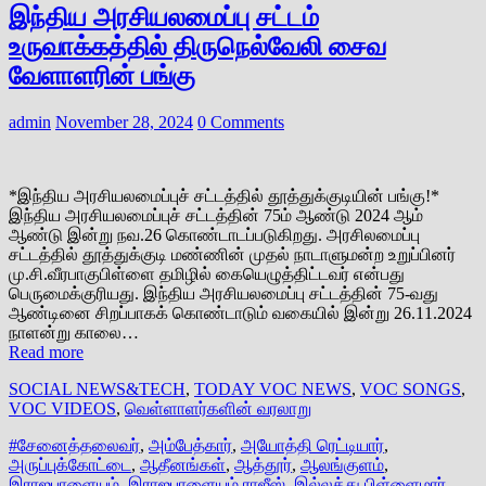
இந்திய அரசியலமைப்பு சட்டம்
உருவாக்கத்தில் திருநெல்வேலி சைவ
வேளாளரின் பங்கு
admin
November 28, 2024
0 Comments
*இந்திய அரசியலமைப்புச் சட்டத்தில் தூத்துக்குடியின் பங்கு!*
இந்திய அரசியலமைப்புச் சட்டத்தின் 75ம் ஆண்டு 2024 ஆம்
ஆண்டு இன்று நவ.26 கொண்டாடப்படுகிறது. அரசிலமைப்பு
சட்டத்தில் தூத்துக்குடி மண்ணின் முதல் நாடாளுமன்ற உறுப்பினர்
மு.சி.வீரபாகுபிள்ளை தமிழில் கையெழுத்திட்டவர் என்பது
பெருமைக்குரிய‌து. இந்திய அரசியலமைப்பு சட்டத்தின் 75-வது
ஆண்டினை சிறப்பாகக் கொண்டாடும் வகையில் இன்று 26.11.2024
நாளன்று காலை…
Read more
SOCIAL NEWS&TECH
,
TODAY VOC NEWS
,
VOC SONGS
,
VOC VIDEOS
,
வெள்ளாளர்களின் வரலாறு
#சேனைத்தலைவர்
,
அம்பேத்கார்
,
அயோத்தி ரெட்டியார்
,
அருப்புக்கோட்டை
,
ஆதீனங்கள்
,
ஆத்தூர்
,
ஆலங்குளம்
,
இராஜபாளையம்
,
இராஜபாளையம் ராஜீஸ்
,
இல்லத்து பிள்ளைமார்
,