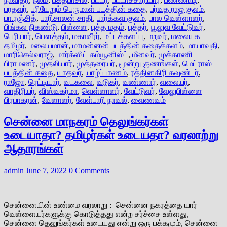
பரதவர்
,
பரியேறும் பெருமாள் படத்தின் கதை
,
பர்வத ராஜ குலம்
,
பா.ரஞ்சித்
,
பாரிசாலன் சாதி
,
பார்க்கவ குலம்
,
பால வெள்ளாளர்
,
பிங்கல நிகண்டு
,
பிள்ளை
,
புத்த மதம்
,
புத்தர்
,
பூலுவ வேட்டுவர்
,
பெரியார்
,
பௌத்தம்
,
மகாவீரர்
,
மட்டக்களப்பு
,
மறவர்
,
மலையக
தமிழர்
,
மலையமான்
,
மாமன்னன் படத்தின் கதைக்களம்
,
மாயாவதி
,
மாரிசெல்வராஜ்
,
மார்க்ஸிட் கம்யூனிஸ்ட்
,
மீனவர்
,
முக்காணி
பிராமணர்
,
முதலியார்
,
முத்தரையர்
,
மூன்று குணங்கள்
,
மெட்ராஸ்
படத்தின் கதை
,
யாதவர்
,
யாழ்ப்பாணம்
,
ரத்தினகிரி கவுண்டர்
,
ராஜோ
,
ரெட்டியார்
,
வடகலை
,
வடுகர்
,
வண்ணார்
,
வலையர்
,
வாதிரியர்
,
விஸ்வகர்மா
,
வெள்ளாளர்
,
வேட்டுவர்
,
வேலுபிள்ளை
பிரபாகரன்
,
வேளாளர்
,
வேள்பாரி நாவல்
,
வைணவம்
சென்னை மாநகரம் தெலுங்கர்கள்
உடையாதா? தமிழர்கள் உடையதா? வரலாற்று
ஆதாரங்கள்
admin
June 7, 2022
0 Comments
சென்னையின் உண்மை வரலாறு : சென்னை நகரத்தை யார்
வெள்ளையர்களுக்கு கொடுத்தது என்ற சர்ச்சை உள்ளது,
சென்னை தெலுங்கர்கள் உடையது என்று ஒரு பக்கமும், சென்னை