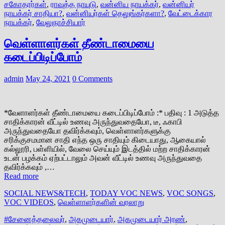
சகோதரர்கள்
,
ராவுத்த நாயுடு
,
வன்னிய நாயக்கர்
,
வன்னியர்
நாயக்கர் சாதியா?
,
வன்னியர்கள் தெலுங்கர்களா?
,
வேட்டைக்கார
நாயக்கர்
,
வேலுநாச்சியார்
வெள்ளாளர்கள் தீண்டாமையை
கடைப்பிடிப்போம்
admin
May 24, 2021
0 Comments
*வேளாளர்கள் தீண்டாமையை கடைப்பிடிப்போம் :* பதிவு : 1 அடுத்த
சாதிக்காரன் வீட்டில் உணவு அருந்துவதையோ, டீ, ஃகாபி
அருந்துவதையோ தவிர்க்கவும், வெள்ளாளர்களுக்கு
சரிக்குசமமான சாதி எந்த ஒரு சாதியும் கிடையாது, ஆகையால்
கல்லூரி, பள்ளியில், வேலை செய்யும் இடத்தில் மற்ற சாதிக்காரன்
உடன் பழக்கம் ஏற்பட்டாலும் அவன் வீட்டில் உணவு அருந்துவதை
தவிர்க்கவும் ,…
Read more
SOCIAL NEWS&TECH
,
TODAY VOC NEWS
,
VOC SONGS
,
VOC VIDEOS
,
வெள்ளாளர்களின் வரலாறு
#சேனைத்தலைவர்
,
அகமுடையார்
,
அகமுடையார் அரண்
,