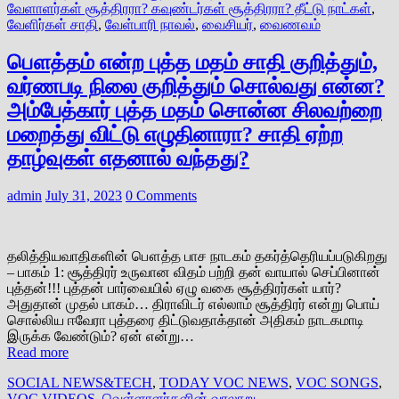
வேளாளர்கள் சூத்திரரா? கவுண்டர்கள் சூத்திரரா? தீட்டு நாட்கள்
,
வேளிர்கள் சாதி
,
வேள்பாரி நாவல்
,
வைசியர்
,
வைணவம்
பௌத்தம் என்ற புத்த மதம் சாதி குறித்தும்,
வர்ணபடி நிலை குறித்தும் சொல்வது என்ன?
அம்பேத்கார் புத்த மதம் சொன்ன சிலவற்றை
மறைத்து விட்டு எழுதினாரா? சாதி ஏற்ற
தாழ்வுகள் எதனால் வந்தது?
admin
July 31, 2023
0 Comments
தலித்தியவாதிகளின் பௌத்த பாச நாடகம் தகர்த்தெரியப்படுகிறது
– பாகம் 1: சூத்திரர் உருவான விதம் பற்றி தன் வாயால் செப்பினான்
புத்தன்!!! புத்தன் பார்வையில் ஏழு வகை சூத்திரர்கள் யார்?
அதுதான் முதல் பாகம்… திராவிடர் எல்லாம் சூத்திரர் என்று பொய்
சொல்லிய ஈவேரா புத்தரை திட்டுவதாக்தான் அதிகம் நாடகமாடி
இருக்க வேண்டும்? ஏன் என்று…
Read more
SOCIAL NEWS&TECH
,
TODAY VOC NEWS
,
VOC SONGS
,
VOC VIDEOS
,
வெள்ளாளர்களின் வரலாறு