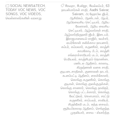
SOCIAL NEWS&TECH
,
#கவுரா
,
#பலிஜா
,
#வல்லம்பர்
,
63
TODAY VOC NEWS
,
VOC
நாயன்மார்கள் சாதி
,
Aadhi Saivar
,
SONGS
,
VOC VIDEOS
,
Saivam
,
அ ஹோபில ஜீயர்
,
வெள்ளாளர்களின் வரலாறு
ஆசீவிகம்
,
ஆண்டாள்
,
ஆயர்
,
ஆயிரவைசிய செட்டியார்
,
ஆரிய
வேளாளர்
,
ஆரிய வைசிய
செட்டியார்
,
ஆழ்வார்கள் சாதி
,
ஆழ்வார்திருநகரி ஜீயர்
,
இடையர்
,
இராஜபாளையம் ராஜீஸ்
,
உவச்சர்
,
ஏயர்கோன் கலிக்காம நாயனார்
,
கம்பர்
,
கம்மவார்
,
கருணீகர்
,
காஞ்சி
காமகோடி பீடம்
,
காஞ்சி
சங்கராச்சாரியார் மடம்
,
காஞ்சி
பெரியவர்
,
காஞ்சிபுரம் தொண்டை
மண்டல ஆதீனம்
,
காலாடி
,
கிருஷ்ணன் வகை சாதி
,
குடிபடைசாதிகள்
,
குணாலன் நாடார்
,
கூனம்பட்டி ஆதீனம்
,
கைக்கோளர்
,
கொங்கு கருணீகர்
,
கொங்கு
குடிகள்
,
கொங்கு குலக்குருக்கள்
,
கொங்கு சாணார்
,
கொங்கு நாவிதர்
,
கொங்கு பட்டக்காரர்
,
கொங்கு
வேட்டுவர்
,
கௌமாரம்
,
சரட்டு
கருணீகர்
,
சாம்பவர்
,
சாலியர்
,
சிருங்கேரி மடம்
,
சுத்த சைவம்
,
சூரியபிரகாஷ ஆதீனம்
,
செங்குந்த
முதலியார்
,
சைவ - ஸ்மார்த்த