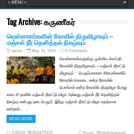
Tag Archive:
கருணீகர்
வெள்ளாளர்களின் கோவில் திருவிழாவும் –
மஞ்சள் நீர் தெளித்தல் நிகழ்வும்
May 18, 2024
0 Comments
admin
வெள்ளாளர்களுக்கு முக்கிய செய்தி :
கோவில் திருவிழாவும் – மஞ்சள் நீராட்டு
விழாவும் : பெரும்பாலான கிராமங்களில்
கோவில் கொடை என்ற கோவில்
பொங்கல் என்ற கோவில் திருவிழா போது
கடைசி நாளில் மஞ்சள் நீராட்டு விழா அல்லது மஞ்சள் நீர் தெளித்தல்
நிகழ்வு என்பது நடைபெறும். இந்த மஞ்சள் நீராட்டு விழா எதற்காக
என்றால்…
READ MORE
SOCIAL NEWS&TECH
,
#கவுரா
,
#சேனைத்தலைவர்
,