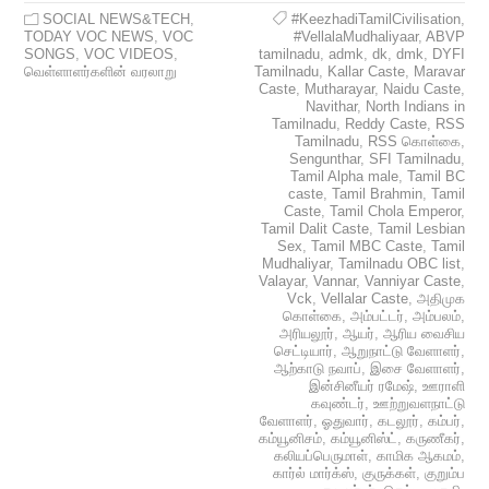
SOCIAL NEWS&TECH
,
#KeezhadiTamilCivilisation
,
TODAY VOC NEWS
,
VOC
#VellalaMudhaliyaar
,
ABVP
SONGS
,
VOC VIDEOS
,
tamilnadu
,
admk
,
dk
,
dmk
,
DYFI
வெள்ளாளர்களின் வரலாறு
Tamilnadu
,
Kallar Caste
,
Maravar
Caste
,
Mutharayar
,
Naidu Caste
,
Navithar
,
North Indians in
Tamilnadu
,
Reddy Caste
,
RSS
Tamilnadu
,
RSS கொள்கை
,
Sengunthar
,
SFI Tamilnadu
,
Tamil Alpha male
,
Tamil BC
caste
,
Tamil Brahmin
,
Tamil
Caste
,
Tamil Chola Emperor
,
Tamil Dalit Caste
,
Tamil Lesbian
Sex
,
Tamil MBC Caste
,
Tamil
Mudhaliyar
,
Tamilnadu OBC list
,
Valayar
,
Vannar
,
Vanniyar Caste
,
Vck
,
Vellalar Caste
,
அதிமுக
கொள்கை
,
அம்பட்டர்
,
அம்பலம்
,
அரியலூர்
,
ஆயர்
,
ஆரிய வைசிய
செட்டியார்
,
ஆறுநாட்டு வேளாளர்
,
ஆற்காடு நவாப்
,
இசை வேளாளர்
,
இன்சினீயர் ரமேஷ்
,
ஊராளி
கவுண்டர்
,
ஊற்றுவளநாட்டு
வேளாளர்
,
ஓதுவார்
,
கடலூர்
,
கம்பர்
,
கம்யூனிசம்
,
கம்யூனிஸ்ட்
,
கருணீகர்
,
கலியப்பெருமாள்
,
காமிக ஆகமம்
,
கார்ல் மார்க்ஸ்
,
குருக்கள்
,
குறும்ப