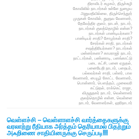
திராவிடர் கழகம்
,
திருச்சுழி
கோவிலில் நாடார்கள் உள்ளே நுழைய
அனுமதியில்லை
,
திருச்செந்தூர்
முருகன் கோவில்
,
துளுவ வேளாளர்
,
தேவேந்திர குலம்
,
நாடன்
,
நாடார்
,
நாடார்கள் குலத்தொழில் என்ன?
நாடார்கள் பாண்டியர்களா?
பாண்டியர் சாதி? சோழர்கள் சாதி?
சேரர்கள் சாதி
,
நாடார்கள்
சஷத்திரியர்களா? நாடார்கள்
மன்னர்களா? காமராஜர் நாடார்
,
நாட்டார்கள்
,
பண்ணாடி
,
பனங்காட்டு
படை கட்சி
,
பனை ஏறுதல்
,
பனையேறி நாடார்
,
பறையர்
,
பல்லவர்கள் சாதி
,
பள்ளர்
,
பால
வேளாளர்
,
பையூர் கோட்ட வேளாளர்
,
பொன்னார்
,
பௌத்தம்
,
முலைவரி
கட்டுதல்
,
ராக்கெட் ராஜா
,
விருதுநகர் நாடார்
,
வெள்ளாளர்
குலத்தொழில் என்ன
,
வெள்ளை
நாடார்
,
வேளாளர்கள்
,
ஹரிநாடார்
வெள்ளச்சி – வெள்ளாளச்சி வார்த்தைகளுக்கு
வரலாற்று ரீதியாக அர்த்தம் தெரியாமல் பிதற்றும்
அஃறிணை சாதியினருக்கு செருப்படி!!!!