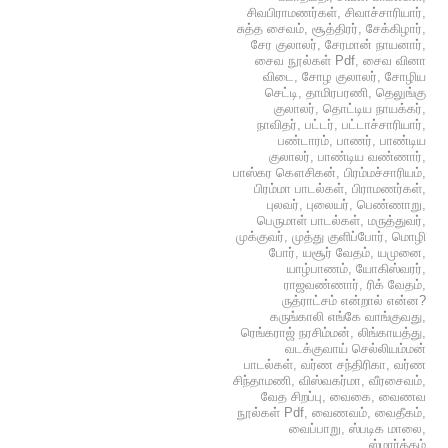
சிவபிராமணர்கள்
,
சிவாச்சாரியார்
,
சுத்த சைவம்
,
சூத்திரர்
,
சேக்கிழார்
,
சேர குலாலர்
,
சேரமான் நாயனார்
,
சைவ நூல்கள் Pdf
,
சைவ வினா
விடை
,
சோழ குலாலர்
,
சோழிய
செட்டி
,
தாமிரபரணி
,
தெலுங்கு
குலாலர்
,
தொட்டிய நாயக்கர்
,
நாவிதர்
,
பட்டர்
,
பட்டாச்சாரியார்
,
பண்டாரம்
,
பாணர்
,
பாண்டிய
குலாலர்
,
பாண்டிய வண்ணார்
,
பாஸ்கர கௌசிகன்
,
பிரம்மச்சாரியம்
,
பிரம்மா பாடல்கள்
,
பிராமணர்கள்
,
புலவர்
,
புலையர்
,
பெண்ணாறு
,
பெருமாள் பாடல்கள்
,
மருத்துவர்
,
முக்குவர்
,
முத்து குளிப்போர்
,
மொழி
போர்
,
யசூர் வேதம்
,
யமுனை
,
யாழ்பாணம்
,
யோகிஸ்வரர்
,
ராஜவண்ணார்
,
ரிக் வேதம்
,
ருத்ராட்சம் என்றால் என்ன?
கருங்காலி எங்கே வாங்குவது
,
ரெங்கராஜ் நரசிம்மன்
,
லிங்காயத்து
,
வடக்குவாய் செல்லியம்மன்
பாடல்கள்
,
வர்ண சந்திரிகா
,
வர்ண
சிந்தாமணி
,
விஸ்வகர்மா
,
வீரசைவம்
,
வேத சிறப்பு
,
வைகை
,
வைணவ
நூல்கள் Pdf
,
வைணவம்
,
வைதீகம்
,
வைப்பாறு
,
ஸ்படிக மாலை
,
ஸ்மார்த்தம்