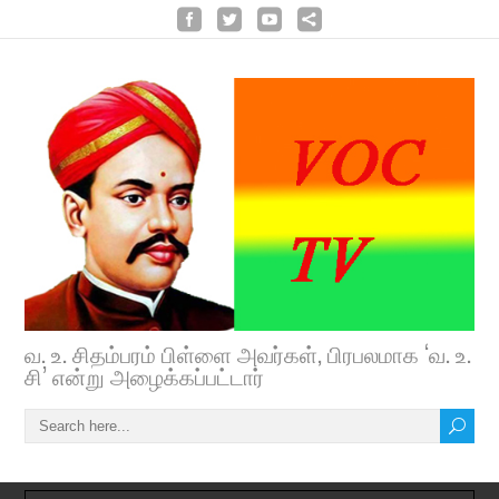
வ. உ. சிதம்பரம் பிள்ளை அவர்கள், பிரபலமாக ‘வ. உ.
சி’ என்று அழைக்கப்பட்டார்