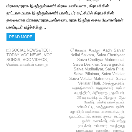
மிராசுதாரராக இருந்துள்ளனர்! கிராம மணியமாக, கிராமத்தின்
நாட்டாமையாக இருந்துள்ளனர்! பாண்டியர் ஆட்சியில் கிராமத்தின்
தலைவராக,மிராசுதாரராக,பண்ணையாராக இருந்த சைவ வேளாளர்கள்
பாண்டியர் வீழ்ச்சிக்கு…
READ MORE
SOCIAL NEWS&TECH
,
#கவுரா
,
#பலிஜா
,
Aadhi Saivar
,
TODAY VOC NEWS
,
VOC
Nellai Saivam
,
Saiva Chettiyaar
,
SONGS
,
VOC VIDEOS
,
Saiva Chettiyar Matrimonial
,
வெள்ளாளர்களின் வரலாறு
Saiva Desikhar
,
Saiva gurukal
,
Saiva Mudhaliyar
,
Saiva Pillai
,
Saiva Pillaimar
,
Saiva Vellalar
,
Saiva Vellalar Matrimonial
,
Saiva
Vellalar Thali
,
அசத்சூத்திரர்
,
அநாதிசைவம்
,
அனுசைவர்
,
அம்பா
சமுத்திரம்
,
அரியநாத முதலியார்
,
அரியநாயகிபுரம்
,
ஆத்தூர்
,
ஆய்
வேளிர்
,
உக்கிர பாண்டியன்
,
உசிலம்பட்டி
,
ஊத்துமலை ஜமீன்
,
ஏழாயிரம் பண்ணை பாளையக்காரர்
,
ஒட்டப்பிடாரம்
,
கங்கா குலம்
,
கடம்பூர்
ஜமீன்
,
கணக்கர்
,
கம்பளத்து
நாயக்கர்
,
கம்மவார்
,
கயத்தாறு
பாண்டியன்
,
கருணீகர்
,
கர்ணம்
,