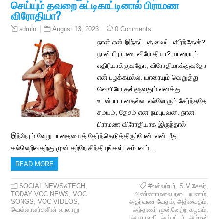
செய்யும் தவறை சுட்டிகாட்டினால் பிராமண
விரோதியா?
August 13, 2023
0 Comments
admin
நான் ஏன் இந்தப் பதிவைப் பகிர்ந்தேன்?
நான் பிராமண விரோதியா? யாரையும்
எதிரியாக்குவதோ, விரோதியாக்குவதோ
என் பழக்கமல்ல. யாரையும் வெறுத்து
வெளியே தள்ளுவதும் எனக்கு
உடன்பாடானதல்ல. எல்லோரும் சேர்ந்ததே
சமயம், தேசம் என நம்புபவன். நான்
பிராமண விரோதியாக இருந்தால்
இந்நேரம் வேறு பாதையைத் தேர்ந்தெடுத்திருப்பேன். என் மீது
கல்லெறிவதற்கு முன் சற்றே சிந்தியுங்கள். சம்பவம்…
READ MORE
SOCIAL NEWS&TECH
,
#வல்லம்பர்
,
S.V.சேகர்
,
TODAY VOC NEWS
,
VOC
அண்ணாமலை நடைபயணம்
,
SONGS
,
VOC VIDEOS
,
அதர்வண வேதம்
,
அத்வைதம்
,
வெள்ளாளர்களின் வரலாறு
அந்தணர் முன்னேற்ற கழகம்
,
அமராவதி
,
அம்பட்டர்
,
அம்மன்