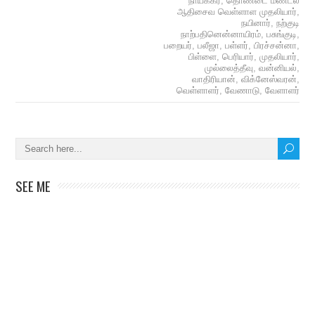
நாயக்கர்
,
தொண்டை மண்டல
ஆதிசைவ வெள்ளாள முதலியார்
,
நயினார்
,
நற்குடி
நாற்பதினென்னாயிரம்
,
பசுங்குடி
,
பறையர்
,
பலீஜா
,
பள்ளர்
,
பிரச்சன்னா
,
பிள்ளை
,
பெரியார்
,
முதலியார்
,
முல்லைத்தீவு
,
வன்னியல்
,
வாதிரியான்
,
விக்னேஸ்வரன்
,
வெள்ளாளர்
,
வேணாடு
,
வேளாளர்
SEE ME