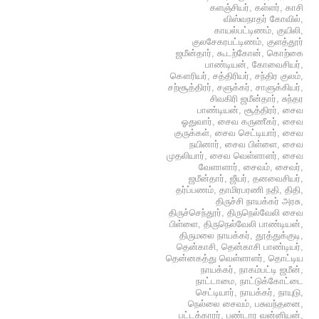
களஞ்சியர்
,
கள்ளர்
,
காசி
விஸ்வநாதர் கோவில்
,
காயல்பட்டிணம்
,
குயிலி
,
குலசேகரபட்டிணம்
,
குளத்தூர்
ஜமீன்தார்
,
கூடற்கோன்
,
கொற்கை
பாண்டியன்
,
கோவைசியர்
,
கௌரியர்
,
சத்திரியர்
,
சந்திர குலம்
,
சற்சூத்திரர்
,
சளுக்கர்
,
சாளுக்கியர்
,
சிவகிரி ஜமீன்தார்
,
சுந்தர
பாண்டியன்
,
சூத்திரர்
,
சைவ
ஓதுவார்
,
சைவ கருணீகர்
,
சைவ
குருக்கள்
,
சைவ செட்டியார்
,
சைவ
நயினார்
,
சைவ பிள்ளை
,
சைவ
முதலியார்
,
சைவ வெள்ளாளர்
,
சைவ
வேளாளார்
,
சைவம்
,
சைவர்
,
ஜமீன்தார்
,
ஜீயர்
,
தனவைசியர்
,
தர்ப்பணம்
,
தாமிரபரணி நதி
,
திதி
,
திருச்சி நாயக்கர் அரசு
,
திருச்செந்தூர்
,
திருநெல்வேலி சைவ
பிள்ளை
,
திருநெல்வேலி பாண்டியன்
,
திருமலை நாயக்கர்
,
தூத்துக்குடி
,
தென்காசி
,
தென்காசி பாண்டியர்
,
தென்னகத்து வெள்ளாளர்
,
தொட்டிய
நாயக்கர்
,
நாகம்பட்டி ஜமீன்
,
நாட்டாமை
,
நாட்டுக்கோட்டை
செட்டியார்
,
நாயக்கர்
,
நாயுடு
,
நெல்லை சைவம்
,
பசுவந்தனை
,
பட்டக்காரர்
,
பண்டார வன்னியன்
,