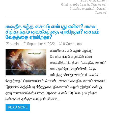
கட்சி
,
வெற்றிமாறன்
,
வெள்ளாஞ்செட்டியார்
,
வெள்ளாளர்
,
வேட்டுவ கவுண்டர்
,
வேளார்
,
வேளாளர்
வைதீக சுத்த சைவம் என்பது என்ன? சைவ
சித்தாந்தம் வைதீகத்தை ஏற்கிறதா? சைவம்
வேதத்தை ஏற்கிறதா?
September 4, 2022
0 Comments
admin
வைதிகசைவம் எனும் வழக்கு
தென்னாட்டில் வழக்கில் உள்ள
சைவசித்தாந்தத்தை `வைதிக சைவம்`
என ஆன்றோர் வழங்கினர். வேத
சம்பந்தமுள்ளது வைதிகம். எனவே
வேதத்தைப் பிரமாணமாகக் கொண்ட சைவம் வைதிக சைவம் எனலாம்.
“இராஜாங் கத்தில் அமர்ந்ததுவை திகசைவம் அழகி தந்தோ” என்பது
தாயுமானசுவாமிகள் வாக்கு.(ஆகாசபுவனம் 10) “மழை வழங்குக
மன்னவன் ஓங்குக பிழையில் பல்வள…
READ MORE