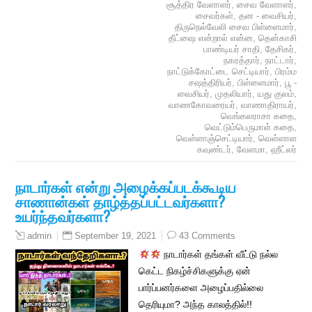
சூத்திர வேளாளர்
,
சைவ வேளாளர்
,
சைவர்கள்
,
தன - வைசியர்
,
திருநெல்வேலி சைவ பிள்ளைமார்
,
தீட்ஷை என்றால் என்ன
,
தென்காசி
பாண்டியர் சாதி
,
தேசிகர்
,
நகரத்தார்
,
நாட்டார்
,
நாட்டுக்கோட்டை செட்டியார்
,
பிரம்ம
சஷத்திரியர்
,
பிள்ளைமார்
,
பூ -
வைசியர்
,
முதலியார்
,
யது குலம்
,
வாணகோவரையர்
,
வாணாதிராயர்
,
வெங்கலராசா கதை
,
வெட்டும்பெருமாள் கதை
,
வெள்ளாஞ்செட்டியார்
,
வெள்ளாள
கவுண்டர்
,
வேளமா
,
ஹீட்லர்
நாடார்கள் என்று அழைக்கப்படக்கூடிய
சாணான்கள் தாழ்த்தப்பட்டவர்களா?
உயர்ந்தவர்களா?
September 19, 2021
43 Comments
admin
நாடார்கள் தங்கள் வீட்டு நல்ல
கெட்ட நிகழ்ச்சிகளுக்கு ஏன்
பார்ப்பனர்களை அழைப்பதில்லை
தெரியுமா? அந்த காலத்தில்!!