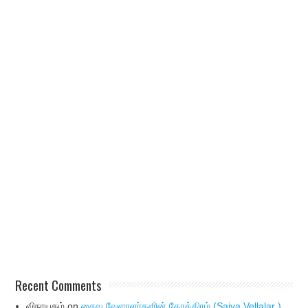
Recent Comments
விநாயகம்
on
சைவ வேளாளர்களின் கோத்திரம் (Saiva Vellalar )