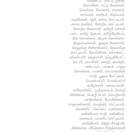
கவுண்டர்
,
கெட்டி முதலி
,
கொண்டை கட்டி வேளாளர்
,
கொல்லா
,
கோனார்
,
சாணார்
,
சாம்பவர்
,
சாலியர்
,
சிதம்பரம்
,
சுருதிமான்
,
சூரி
,
சைவ செட்டியார்
,
சைவ நாவிதர்
,
சோழிய செட்டியார்
,
சோழிய வேளாளர்
,
தமிழர் மக்கள்
படை
,
தமிழ் ஆகமம்
,
தமிழ்தேசியம்
,
திக கொள்கை
,
திமுக கொள்கை
,
திருமாவளவன்
,
துளுவ வேளாளர்
,
தெலுங்கு சின்னமேளம்
,
தேவாங்கு
செட்டியார்
,
தோள்சீலை
,
நக்சலைட்
,
நக்சல்பாரி
,
நத்தமான்
,
நம்பூதிரிபாட்
,
நாடார்
,
நாயக்கர்
,
நாயுடு
,
நாவிதர்
,
பண்டாரம்
,
பறையர்
,
பாஜக
கொள்கை
,
பாணர்
,
பிரபாகரனின்
சாதி
,
பூலுவ வேட்டுவர்
,
பொன்பரப்பி
,
பொன்பரப்பி
தமிழரசன்
,
மலையமான்
,
மாவோயிஸ்ட்
,
முத்தரையர்
,
மொழி
பிரிவினை
,
மொழி போர்
,
மொழிவாரி
மாநிலங்கள்
,
யோகிஸ்வரர்
,
ராஜவண்ணார்
,
ராவுத்தர்
,
ரெட்டியார்
,
லெனிஸ்ட்
,
லெப்பை
,
வண்ணார்
,
வன்னியரசு சாதி
,
வன்னியர்
,
வலையர்
,
வாணிப செட்டியார்
,
வாத்தியார்
,
விஜய் சேதுபதி
,
விடுதலை
,
விடுதலை சிறுத்தைகள்