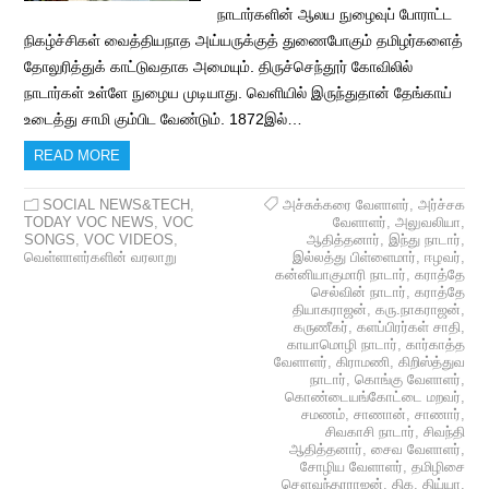
நாடார்களின் ஆலய நுழைவுப் போராட்ட
நிகழ்ச்சிகள் வைத்தியநாத அய்யருக்குத் துணைபோகும் தமிழர்களைத்
தோலுரித்துக் காட்டுவதாக அமையும். திருச்செந்தூர் கோவிலில்
நாடார்கள் உள்ளே நுழைய முடியாது. வெளியில் இருந்துதான் தேங்காய்
உடைத்து சாமி கும்பிட வேண்டும். 1872இல்…
READ MORE
SOCIAL NEWS&TECH
,
அச்சுக்கரை வேளாளர்
,
அர்ச்சக
TODAY VOC NEWS
,
VOC
வேளாளர்
,
அலுவலியா
,
SONGS
,
VOC VIDEOS
,
ஆதித்தனார்
,
இந்து நாடார்
,
வெள்ளாளர்களின் வரலாறு
இல்லத்து பிள்ளைமார்
,
ஈழவர்
,
கன்னியாகுமாரி நாடார்
,
கராத்தே
செல்வின் நாடார்
,
கராத்தே
தியாகராஜன்
,
கரு.நாகராஜன்
,
கருணீகர்
,
களப்பிரர்கள் சாதி
,
காயாமொழி நாடார்
,
கார்காத்த
வேளாளர்
,
கிராமணி
,
கிறிஸ்த்துவ
நாடார்
,
கொங்கு வேளாளர்
,
கொண்டையங்கோட்டை மறவர்
,
சமணம்
,
சாணான்
,
சாணார்
,
சிவகாசி நாடார்
,
சிவந்தி
ஆதித்தனார்
,
சைவ வேளாளர்
,
சோழிய வேளாளர்
,
தமிழிசை
சௌவுந்தரராஜன்
,
திக
,
திய்யா
,