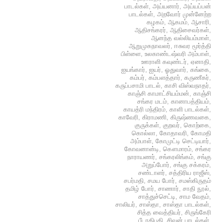
பாடல்கள்
,
அய்யனார்
,
அய்யப்பன்
பாடல்கள்
,
அறவோர் முன்னேற்ற
கழகம்
,
ஆகமம்
,
ஆசாரி
,
ஆதிசங்கரர்
,
ஆதிசைவர்கள்
,
ஆனந்த வல்லியம்மாள்
,
ஆறுமுகநாவலர்
,
ஈசுவர மூர்த்தி
பிள்ளை
,
உலகாண்டஷ்வரி அம்பாள்
,
ஊராளி கவுண்டர்
,
ஏனாதி
,
ஐயங்கார்
,
ஐயர்
,
ஓதுவார்
,
கங்கை
,
கம்பர்
,
கம்பளத்தார்
,
கருணீகர்
,
கருப்பசாமி பாடல்
,
காசி விஸ்வநாதர்
,
காஞ்சி காமாட்சியம்மன்
,
காஞ்சி
சங்கர மடம்
,
கானாபத்தியம்
,
காயத்ரி மந்திரம்
,
காளி பாடல்கள்
,
காவேரி
,
கிராமணி
,
கிருஷ்ணவகை
,
குருக்கள்
,
குறவர்
,
கொற்கை
,
கொல்லா
,
கோதாவரி
,
கோமதி
அம்பாள்
,
கோமுட்டி செட்டியார்
,
கோவனான்டி
,
கௌமாரம்
,
சங்கர
நாராயணர்
,
சங்கரலிங்கம்
,
சங்கு
அறுப்போர்
,
சங்கு சக்கரம்
,
சண்டாளர்
,
சத்திரிய ராஜீஸ்
,
சபர்மதி
,
சமய போர்
,
சமஸ்கிருதம்
தமிழ் போர்
,
சாணார்
,
சாதி நூல்
,
சாத்துச்செட்டி
,
சாம வேதம்
,
சாலியர்
,
சாஸ்தா
,
சாஸ்தா பாடல்கள்
,
சித்த வைத்தியர்
,
சிருங்கேரி
பீடாதிபதி
,
சிவன் பாடல்கள்
,