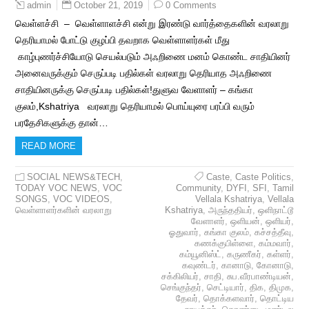
October 21, 2019
0 Comments
admin
வெள்ளச்சி – வெள்ளாளச்சி என்று இரண்டு வார்த்தைகளின் வரலாறு
தெரியாமல் போட்டு குழப்பி தவறாக வெள்ளாளர்கள் மீது
காழ்புணர்ச்சியோடு செயல்படும் அஃறிணை மனம் கொண்ட சாதியினர்
அனைவருக்கும் செருப்படி பதில்கள் வரலாறு தெரியாத அஃறிணை
சாதியினருக்கு செருப்படி பதில்கள்!துளுவ வேளாளர் – கங்கா
குலம்,Kshatriya வரலாறு தெரியாமல் பொய்யுரை பரப்பி வரும்
பரதேசிகளுக்கு தான்…
READ MORE
SOCIAL NEWS&TECH
,
Caste
,
Caste Politics
,
TODAY VOC NEWS
,
VOC
Community
,
DYFI
,
SFI
,
Tamil
SONGS
,
VOC VIDEOS
,
Vellala Kshatriya
,
Vellala
வெள்ளாளர்களின் வரலாறு
Kshatriya
,
அருந்ததியர்
,
ஒளிநாட்டூ
வேளாளர்
,
ஒளியன்
,
ஒளியர்
,
ஓதுவார்
,
கங்கா குலம்
,
கச்சத்தீவு
,
கணக்குபிள்ளை
,
கம்மவார்
,
கம்யூனிஸ்ட்
,
கருணீகர்
,
கள்ளர்
,
கவுண்டர்
,
கானாடு
,
கோனாடு
,
சக்கிலியர்
,
சாதி
,
சுப.வீரபாண்டியன்
,
செங்குந்தர்
,
செட்டியார்
,
திக
,
திமுக
,
தேவர்
,
தொக்களவார்
,
தொட்டிய