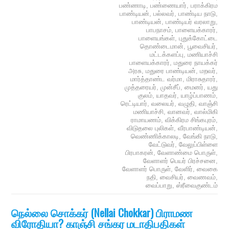
பண்ணாடி
,
பண்ணையார்
,
பராக்கிரம
பாண்டியன்
,
பல்லவர்
,
பாண்டிய நாடு
,
பாண்டியன்
,
பாண்டியர் வரலாறு
,
பாபநாசம்
,
பாளையக்காரர்
,
பாளையங்கள்
,
புதுக்கோட்டை
தொண்டைமான்
,
பூவைசியர்
,
மட்டக்களப்பு
,
மணியாச்சி
பாளையக்காரர்
,
மதுரை நாயக்கர்
அரசு
,
மதுரை பாண்டியன்
,
மறவர்
,
மார்த்தாண்ட வர்மா
,
மிராசுதாரர்
,
முத்தரையர்
,
முன்சீப்
,
மைனர்
,
யது
குலம்
,
யாதவர்
,
யாழ்ப்பாணம்
,
ரெட்டியார்
,
வலையர்
,
வழுதி
,
வாஞ்சி
மணியாச்சி
,
வானவர்
,
வால்மிகி
ராமாயணம்
,
விக்கிரம சிங்கபுரம்
,
விடுதலை புலிகள்
,
வீரபாண்டியன்
,
வெண்ணிக்காலடி
,
வேங்கி நாடு
,
வேட்டுவர்
,
வேலுப்பிள்ளை
பிரபாகரன்
,
வேளாண்மை பொருள்
,
வேளாளர் பெயர் பிரச்சனை
,
வேளாளர் பொருள்
,
வேளிர்
,
வைகை
நதி
,
வைசியர்
,
வைணவம்
,
வைப்பாறு
,
ஸ்ரீவைகுண்டம்
நெல்லை சொக்கர் (Nellai Chokkar) பிராமண
விரோதியா? காஞ்சி சங்கர மடாதிபதிகள்