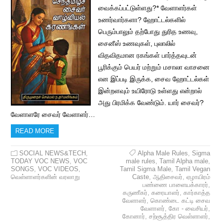
வைக்கப்பட்டுள்ளது?* வேளாளர்கள்
உணர்வார்களா? ஹோட்டல்களில்
பெரும்பாலும் தற்போது துரித உணவு,
சைனீஸ் உணவுகள், புலாலில்
விதவிதமான ரகங்கள் பார்த்தவுடன்
பூரிக்கும் பெயர் மற்றும் மசாலா வாசனை
என இப்படி இருக்க, சைவ ஹோட்டல்கள்
இன்றளவும் உயிரோடு உள்ளது என்றால்
அது பிரமிக்க வேண்டும். யார் சைவர்?
வேளாளரே சைவர் வேளாளர்…
READ MORE
SOCIAL NEWS&TECH
,
Alpha Male Rules
,
Sigma
TODAY VOC NEWS
,
VOC
male rules
,
Tamil Alpha male
,
SONGS
,
VOC VIDEOS
,
Tamil Sigma Male
,
Tamil Vegan
வெள்ளாளர்களின் வரலாறு
Caste
,
ஆதிசைவர்
,
ஏழாயிரம்
பண்ணை பாளையக்காரர்
,
கருணீகர்
,
கரையாளர்
,
கார்காத்த
வேளாளர்
,
கொண்டை கட்டி சைவ
வேளாளர்
,
கோ - வைசியர்
,
கோனார்
,
சற்சூத்திர வெள்ளாளர்
,