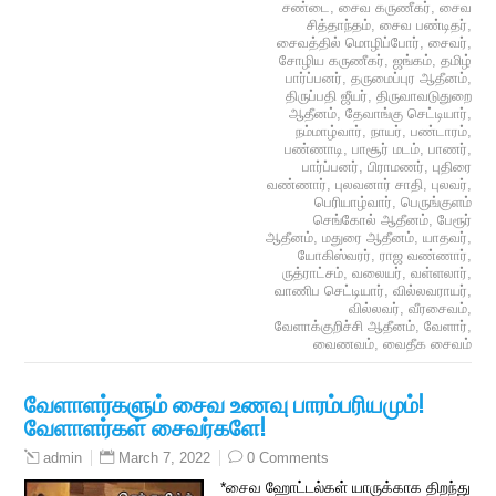
சண்டை
,
சைவ கருணீகர்
,
சைவ
சித்தாந்தம்
,
சைவ பண்டிதர்
,
சைவத்தில் மொழிப்போர்
,
சைவர்
,
சோழிய கருணீகர்
,
ஜங்கம்
,
தமிழ்
பார்ப்பனர்
,
தருமைப்புர ஆதீனம்
,
திருப்பதி ஜீயர்
,
திருவாவடுதுறை
ஆதீனம்
,
தேவாங்கு செட்டியார்
,
நம்மாழ்வார்
,
நாயர்
,
பண்டாரம்
,
பண்ணாடி
,
பாசூர் மடம்
,
பாணர்
,
பார்ப்பனர்
,
பிராமணர்
,
புதிரை
வண்ணார்
,
புலவனார் சாதி
,
புலவர்
,
பெரியாழ்வார்
,
பெருங்குளம்
செங்கோல் ஆதீனம்
,
பேரூர்
ஆதீனம்
,
மதுரை ஆதீனம்
,
யாதவர்
,
யோகிஸ்வரர்
,
ராஜ வண்ணார்
,
ருத்ராட்சம்
,
வலையர்
,
வள்ளலார்
,
வாணிப செட்டியார்
,
வில்லவராயர்
,
வில்லவர்
,
வீரசைவம்
,
வேளாக்குறிச்சி ஆதீனம்
,
வேளார்
,
வைணவம்
,
வைதீக சைவம்
வேளாளர்களும் சைவ உணவு பாரம்பரியமும்!
வேளாளர்கள் சைவர்களே!
March 7, 2022
0 Comments
admin
*சைவ ஹோட்டல்கள் யாருக்காக திறந்து