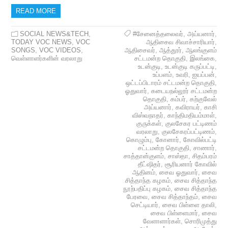
READ MORE
SOCIAL NEWS&TECH
,
#சேனைத்தலைவர்
,
அய்யனார்
,
TODAY VOC NEWS
,
VOC
ஆதிசைவ சிவாச்சாரியார்
,
SONGS
,
VOC VIDEOS
,
ஆதிசைவர்
,
ஆத்தூர்
,
ஆலங்குளம்
வெள்ளாளர்களின் வரலாறு
சட்டமன்ற தொகுதி
,
இலங்கை
,
உடன்குடி
,
உடன்குடி கருப்பட்டி
,
உப்பளம்
,
உவரி
,
ஐயப்பன்
,
ஒட்டப்பிடாரம் சட்டமன்ற தொகுதி
,
ஓதுவார்
,
கடையநல்லூர் சட்டமன்ற
தொகுதி
,
கம்பர்
,
கற்குவேல்
அய்யனார்
,
கவிராயர்
,
காசி
விஸ்வநாதர்
,
காந்திமதியம்மாள்
,
குருக்கள்
,
குலசேகர பட்டிணம்
வரலாறு
,
குலசேகரப்பட்டிணம்
,
கொழும்பு
,
கோனார்
,
கோவில்பட்டி
சட்டமன்ற தொகுதி
,
சாணார்
,
சாத்தான்குளம்
,
சாஸ்தா
,
சிதம்பரம்
தீட்ஷிதர்
,
சூரியனார் கோவில்
ஆதினம்
,
சைவ ஓதுவார்
,
சைவ
சித்தாந்த கழகம்
,
சைவ சித்தாந்த
நூற்பதிப்பு கழகம்
,
சைவ சித்தாந்த
பேரவை
,
சைவ சித்தாந்தம்
,
சைவ
செட்டியார்
,
சைவ பிள்ளை தாலி
,
சைவ பிள்ளைமார்
,
சைவ
வேளாளார்கள்
,
சொரிமுத்து