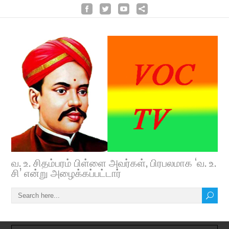
வ. உ. சிதம்பரம் பிள்ளை அவர்கள், பிரபலமாக ‘வ. உ.
சி’ என்று அழைக்கப்பட்டார்