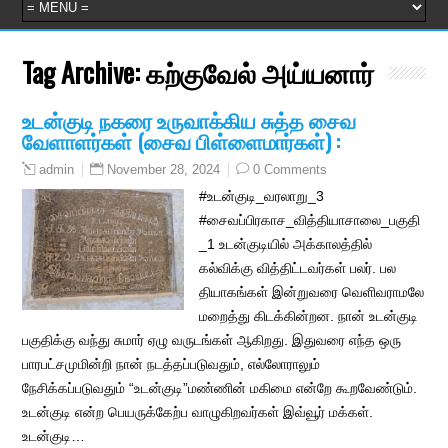
Tag Archive:
கற்குவேல் அய்யனார்
உடன்குடி நகரை உருவாக்கிய சுத்த சைவ
வேளாளர்கள் (சைவ பிள்ளைமார்கள்) :
November 28, 2024
0 Comments
admin
#உடன்குடி_வரலாறு_3
#சைவப்பிரகாச_வித்தியாசாலை_பகுதி
_1 உடன்குடியில் அக்காலத்தில்
கல்விக்கு வித்திட்டவர்கள் பலர். பல
தியாகங்கள் இன்றுவரை வெளிவராமலே
மறைத்து கிடக்கின்றன. நான் உடன்குடி
பகுதிக்கு வந்து சுமார் ஏழு வருடங்கள் ஆகிறது. இதுவரை எந்த ஒரு
பாரபட்சமுமின்றி நான் நடத்தப்படுவதும், எல்லோராலும்
நேசிக்கப்படுவதும் “உடன்குடி”மண்ணின் மகிமை என்றே கூறவேண்டும்.
உடன்குடி என்ற பெயருக்கேற்ப வாழுகிறவர்கள் இவ்வூர் மக்கள்.
உடன்குடி…