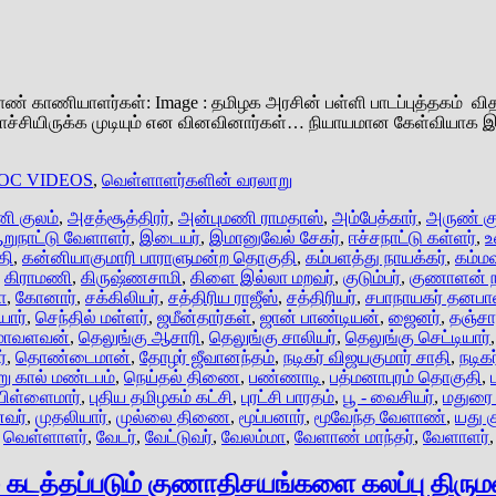
் காணியாளர்கள்: Image : தமிழக அரசின் பள்ளி பாடப்புத்தகம் விதண
சோச்சியிருக்க முடியும் என வினவினார்கள்… நியாயமான கேள்வியா
OC VIDEOS
,
வெள்ளாளர்களின் வரலாறு
னி குலம்
,
அசத்சூத்திரர்
,
அன்புமணி ராமதாஸ்
,
அம்பேத்கார்
,
அருண் கு
றுநாட்டு வேளாளர்
,
இடையர்
,
இமானுவேல் சேகர்
,
ஈச்சநாட்டு கள்ளர்
,
உ
தி
,
கன்னியாகுமாரி பாராளுமன்ற தொகுதி
,
கம்பளத்து நாயக்கர்
,
கம்மவ
,
கிராமணி
,
கிருஷ்ணசாமி
,
கிளை இல்லா மறவர்
,
குடும்பர்
,
குணாளன் ந
ா
,
கோனார்
,
சக்கிலியர்
,
சத்திரிய ராஜீஸ்
,
சத்திரியர்
,
சபாநாயகர் தனபா
யார்
,
செந்தில் மள்ளர்
,
ஜமீன்தார்கள்
,
ஜான் பாண்டியன்
,
ஜைனர்
,
தஞ்சாவ
ுமாவளவன்
,
தெலுங்கு ஆசாரி
,
தெலுங்கு சாலியர்
,
தெலுங்கு செட்டியார்
்
,
தொண்டைமான்
,
தோழர் ஜீவானந்தம்
,
நடிகர் விஜயகுமார் சாதி
,
நடிக
று கால் மண்டபம்
,
நெய்தல் திணை
,
பண்ணாடி
,
பத்மனாபுரம் தொகுதி
,
பிள்ளைமார்
,
புதிய தமிழகம் கட்சி
,
புரட்சி பாரதம்
,
பூ - வைசியர்
,
மதுரை 
னவர்
,
முதலியார்
,
முல்லை திணை
,
மூப்பனார்
,
மூவேந்த வேளாண்
,
யது க
,
வெள்ளாளர்
,
வேடர்
,
வேட்டுவர்
,
வேலம்மா
,
வேளாண் மாந்தர்
,
வேளாளர்
டத்தப்படும் குணாதிசயங்களை கலப்பு திருமண