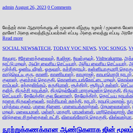
admin
August 26, 2023
0 Comments
வேந்தர் கால ஆதாரங்களுடன் மூவகை வீழ்குடி உழவர் / மூவகை வேளாண
தானே! அதை வைத்திருப்பவர்கள் எப்படி அதை வைத்து எப்படி அர
Read more
SOCIAL NEWS&TECH
,
TODAY VOC NEWS
,
VOC SONGS
,
V
#கவுரா
,
#சேனைத்தலைவர்
,
#பலிஜா
,
#வள்ளுவர்
,
Vishwakarma
,
அக்
நாட்டு மறவர்
,
ஆயிர வைசிய செட்டியார்
,
ஆரிய வைசிய செட்டியார்
,
ஆ
மூர்த்தி
,
ஓண்டி வீரன்
,
ஓதுவார்
,
கச்சிதராயர்
,
கன்னியாகுமாரி தொகு
காடுவெட்டி குரு
,
காணி
,
காணியாளர்
,
காமராஜர்
,
காயாமொழி நாடார்
குலாலர்
,
குளச்சல் தொகுதி
,
கொண்டையங்கோட்டை மறவர்
,
கொல்ல
சாம்பவர்
,
சுந்தரலிங்கம்
,
சுருதிமான்
,
சூத்திரர்
,
சூரியூர் கள்ளர்
,
செட்டி
தலித்
,
திருச்சி நாயக்கர்
,
திருநெல்வேலி பாராளுமன்ற தொகுதி
,
திர
செட்டியார்
,
தேவேந்திர குல வேளாளர்
,
தேவேந்திரர்
,
தொட்டிய நாயக்கர
நாகை திருவள்ளுவன்
,
நாச்சியாள் சுகந்தி
,
நாடார்
,
நாயுடு மஹால்
,
நூ
பார்க்கவ குலம்
,
பாலை திணை
,
பாளையக்காரர்கள்
,
பிறமலைகள்ளர்
,
மறவர்
,
மலையமான்
,
மள்ளர்
,
மாதாரி
,
மாமன்னன்
,
மாரிசெல்வராஜ்
,
மீ
விடுதலை சிறுத்தைகள் கட்சி
,
விளவங்கோடு தொகுதி
,
விஸ்வகர்மா
நூற்றுக்கணக்கான ஆண்டுகளாக ஜின் மூலம் க