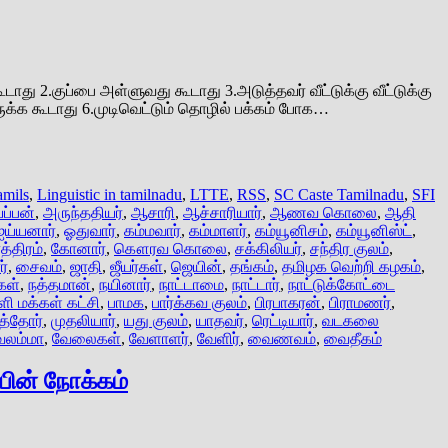
ு 2.குப்பை அள்ளுவது கூடாது 3.அடுத்தவர் வீட்டுக்கு வீட்டுக்கு
இருக்க கூடாது 6.முடிவெட்டும் தொழில் பக்கம் போக…
amils
,
Linguistic in tamilnadu
,
LTTE
,
RSS
,
SC Caste Tamilnadu
,
SFI
ப்பன்
,
அருந்ததியர்
,
ஆசாரி
,
ஆச்சாரியார்
,
ஆணவ கொலை
,
ஆதி
ஐய்யனார்
,
ஓதுவார்
,
கம்மவார்
,
கம்மாளர்
,
கம்யூனிசம்
,
கம்யூனிஸ்ட்
,
்திரம்
,
கோனார்
,
கௌரவ கொலை
,
சக்கிலியர்
,
சந்திர குலம்
,
ர்
,
சைவம்
,
ஜாதி
,
ஜீயர்கள்
,
ஜெயின்
,
தங்கம்
,
தமிழக வெற்றி கழகம்
,
கள்
,
நத்தமான்
,
நயினார்
,
நாட்டாமை
,
நாட்டார்
,
நாட்டுக்கோட்டை
ளி மக்கள் கட்சி
,
பாமக
,
பார்க்கவ குலம்
,
பிரபாகரன்
,
பிராமணர்
,
த்தோர்
,
முதலியார்
,
யது குலம்
,
யாதவர்
,
ரெட்டியார்
,
வடகலை
ேலம்மா
,
வேலைகள்
,
வேளாளர்
,
வேளிர்
,
வைணவம்
,
வைதீகம்
ின் நோக்கம்