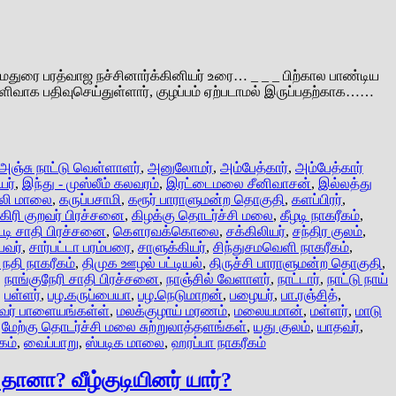
துரை பரத்வாஜ நச்சினார்க்கினியர் உரை… _ _ _ பிற்கால பாண்டிய
ெளிவாக பதிவுசெய்துள்ளார், குழப்பம் ஏற்படாமல் இருப்பதற்காக……
அஞ்சு நாட்டு வெள்ளாளர்
,
அனுலோமர்
,
அம்பேத்கார்
,
அம்பேத்கார்
ர்
,
இந்து - முஸ்லீம் கலவரம்
,
இரட்டைமலை சீனிவாசன்
,
இல்லத்து
ாலி மாலை
,
கருப்பசாமி
,
கரூர் பாராளுமன்ற தொகுதி
,
களப்பிரர்
,
ிரி குறவர் பிரச்சனை
,
கிழக்கு தொடர்ச்சி மலை
,
கீழடி நாகரீகம்
,
்டி சாதி பிரச்சனை
,
கௌரவக்கொலை
,
சக்கிலியர்
,
சந்திர குலம்
,
பவர்
,
சார்பட்டா பரம்பரை
,
சாளுக்கியர்
,
சிந்துசமவெளி நாகரீகம்
,
நதி நாகரீகம்
,
திமுக ஊழல் பட்டியல்
,
திருச்சி பாராளுமன்ற தொகுதி
,
,
நாங்குநேரி சாதி பிரச்சனை
,
நாஞ்சில் வேளாளர்
,
நாட்டார்
,
நாட்டு நாய்
,
பள்ளர்
,
பழ.கருப்பையா
,
பழ.நெடுமாறன்
,
பழையர்
,
பா.ரஞ்சித்
,
வர் பாளையங்கள்ள்
,
மலக்குழாய் மரணம்
,
மலையமான்
,
மள்ளர்
,
மாடு
,
மேற்கு தொடர்ச்சி மலை சுற்றுலாத்தளங்கள்
,
யது குலம்
,
யாதவர்
,
கம்
,
வைப்பாறு
,
ஸ்படிக மாலை
,
ஹரப்பா நாகரீகம்
தானா? வீழ்குடியினர் யார்?