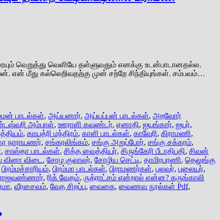
ாரையும் வெறுத்து வெளியே தள்ளுவதும் எனக்கு உடன்பாடானதல்ல.
். என் மீது கல்லெறிவதற்கு முன் சற்றே சிந்தியுங்கள். சம்பவம்…
மன் பாடல்கள்
,
அய்யனார்
,
அய்யப்பன் பாடல்கள்
,
அறவோர்
டஷ்வரி அம்பாள்
,
ஊராளி கவுண்டர்
,
ஏனாதி
,
ஐயங்கார்
,
ஐயர்
,
்தியம்
,
காயத்ரி மந்திரம்
,
காளி பாடல்கள்
,
காவேரி
,
கிராமணி
,
கர நாராயணர்
,
சங்கரலிங்கம்
,
சங்கு அறுப்போர்
,
சங்கு சக்கரம்
,
ா
,
சாஸ்தா பாடல்கள்
,
சித்த வைத்தியர்
,
சிருங்கேரி பீடாதிபதி
,
சிவன்
 வினா விடை
,
சோழ குலாலர்
,
சோழிய செட்டி
,
தாமிரபரணி
,
தெலுங்கு
,
பிரம்மச்சாரியம்
,
பிரம்மா பாடல்கள்
,
பிராமணர்கள்
,
புலவர்
,
புலையர்
,
ராஜவண்ணார்
,
ரிக் வேதம்
,
ருத்ராட்சம் என்றால் என்ன? கருங்காலி
்மா
,
வீரசைவம்
,
வேத சிறப்பு
,
வைகை
,
வைணவ நூல்கள் Pdf
,
?