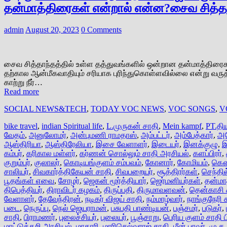
தன்மாத்திரைகள் என்றால் என்ன?சைவ சித்தாந்
admin
August 20, 2023
0 Comments
சைவ சித்தாந்தத்தில் உள்ள தத்துவங்களில் ஒன்றான தன்மாத்திரைக
தற்கால ஆன்மீகவாதியும் சரியாக புரிந்துகொள்ளவில்லை என்று வரு
காற்று நீர்…
Read more
SOCIAL NEWS&TECH
,
TODAY VOC NEWS
,
VOC SONGS
,
V
bike travel
,
indian Spiritual life
,
L.முருகன் சாதி
,
Mein kampf
,
PT.தி
வேதம்
,
அனுலோமர்
,
அன்புமணி ராமதாஸ்
,
அம்பட்டர்
,
அம்பேத்கார்
,
அய
ஆஸ்திரியா
,
ஆஸ்திரேலியா
,
இசை வேளாளர்
,
இடையர்
,
இனக்குழு
,
இ
கம்பர்
,
கரிகால மள்ளர்
,
கர்ணன் சொல்லும் சாதி அரசியல்
,
களப்பிரர்
,
குறும்பர்
,
குலாலர்
,
கொடியங்குளம் சம்பவம்
,
கோனார்
,
கோமியம்
,
கௌ
சாலியர்
,
சிவகார்த்திகேயன் சாதி
,
சிவபறையர்
,
சூத்திரர்கள்
,
செந்தில
பூதங்கள் எவை
,
சோழர்
,
ஜெகன் மூர்த்தியார்
,
ஜெர்மனியர்கள்
,
தன்மா
திபெத்தியர்
,
திராவிடர் கழகம்
,
திருப்பதி
,
திருமாவளவன்
,
தென்காசி ச
வேளாளர்
,
தேவேந்திரன்
,
நடிகர் விஜய் சாதி
,
நம்மாழ்வார்
,
நாங்குநேரி
படை
,
நெருப்பு
,
நெல் ஜெயராமன்
,
பசுபதி பாண்டியன்
,
பஞ்சமர்
,
படுகர்
,
சாதி
,
பிராமணர்
,
புலைச்சியர்
,
புலையர்
,
பூஞ்சாறு
,
பெரிய குளம் சாதி
மாட்டுக்கறி அரசியல்
,
மாதாரி
,
மாரிசெல்வராஜ் சாதி
,
மீன் பரவர்
,
மு.க