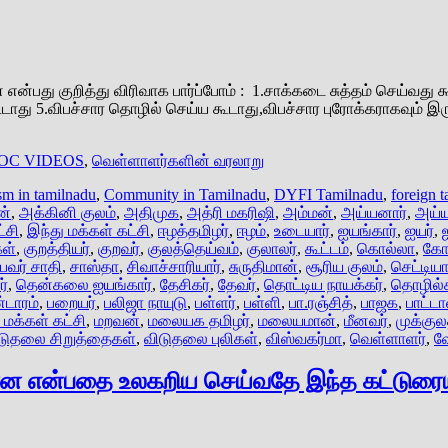
 குறித்து விரிவாக பார்ப்போம் : 1.சாக்கடை சுத்தம் செய்வது கூடாத
 கூடாது 5.விபச்சார தொழில் செய்ய கூடாது,விபச்சார புரோக்கராகவும் 
OC VIDEOS
,
வெள்ளாளர்களின் வரலாறு
 in tamilnadu
,
Community in Tamilnadu
,
DYFI Tamilnadu
,
foreign t
ன்
,
அக்கினி குலம்
,
அதிமுக
,
அத்ரி மகரிஷி
,
அம்மன்
,
அய்யனார்
,
அய்ய
்சி
,
இந்து மக்கள் கட்சி
,
ஈழத்தமிழர்
,
ஈழம்
,
உடையார்
,
ஐயங்கார்
,
ஐயர்
,
கள்
,
குறத்தியர்
,
குறவர்
,
குலத்தெய்வம்
,
குலாலர்
,
கூட்டம்
,
கொல்லா
,
கோத
்பவர் சாதி
,
சாஸ்தா
,
சிவாச்சாரியார்
,
சுருதிமான்
,
சூரிய குலம்
,
செட்டியா
ர்
,
தென்கலை ஐயங்கார்
,
தேசிகர்
,
தேவர்
,
தொட்டிய நாயக்கர்
,
தொழில்
்டாரம்
,
பறையர்
,
பலிஜா நாயுடு
,
பள்ளர்
,
பள்ளி
,
பா.ரஞ்சித்
,
பாஜக
,
பாட்டா
மக்கள் கட்சி
,
மறவன்
,
மலையக தமிழர்
,
மலையமான்
,
மீனவர்
,
முக்குல
டுதலை சிறுத்தைகள்
,
விடுதலை புலிகள்
,
விஸ்வகர்மா
,
வெள்ளாளர்
,
வ
்ன என்பதை உலகறிய செய்வதே இந்த கட்டுரைய