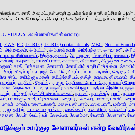
்கங்கள், சாதி அமைப்புகள்,சாதி இயக்கங்கள்,சாதி கட்சிகள் அவர் 
ணாக்கு பேசுபவோருக்கு செருப்படி கொடுக்கும் என்று நம்புகிறேன்! ச
OC VIDEOS
,
வெள்ளாளர்களின் வரலாறு
T
,
EWS
,
FC
,
LGBTQ
,
LGBTQ contact details
,
MBC
,
Neelam Founda
்
,
அத்வைதம்
,
அம்பட்டர்
,
அம்பலக்காரர்
,
அம்பேத்கார்
,
அரவாணி
,
அரிம
ை மலை சீனிவாசன்
,
இரத்த தானம்
,
இராமநாதபுரம் சாதி பிரச்சனை
,
இ
,
கள்ளர்
,
கவுண்டர்
,
காணியாளர்
,
காராளர்
,
கிராமணி
,
கிருஷ்ண வகை
,
குளம் சாதி பிரச்சனை
,
கோனார்
,
கோவிலில் சாதி பிரச்சனை
,
கோவில
ட்ஷிதர்
,
சிதம்பரம் நடராஜர் கோவில்
,
சிதம்பரம் பாராளுமன்ற தொகுதி
,
ச
ன ஈர்ப்பு
,
தமிழ் குடிமகன்
,
தமிழ்தேசியம்
,
தலித்
,
தாவூத்
,
தினமலம்
,
தி
லுங்கர்
,
தேசிகர்
,
தேசிங்கு ராஜா
,
தேயிலை தோட்ட தொழிலாளர் போராட
மான்
,
தொல்காப்பியம்
,
நட்சத்திரம் நகர்கிறது படத்தின் அரசியல்
,
நத்த
ியார்
,
நாம் தமிழர் கட்சி கொள்கைகள்
,
நாயகர்
,
நாயக்கர்
,
நாயர்
,
நாலாட
வர்
,
பரமக்குடி சாதி பிரச்சனை
,
பறையர்
,
பல்வவர்
,
பள்ளர்
,
பள்ளி
,
பழைய
,
மறவர்
,
மறவர் பாளையங்கள்
,
மலை பண்டாரம்
,
மலையாளி
,
மள்ளர்
,
மா
்
,
ராஜபுத்திரர்
,
வடகலை ஐயங்கார்
,
வண்ணார்
,
வன்னியர்
,
வன்னியர் சா
ரச்சனை
,
வேடர்
,
வேட்டுவர்
,
வேலம்மா
,
வேளம்மா
,
வேளார்
,
வேளாளர்
,
வேள
டுக்கும் உயர்குடி வேளாளர்கள் என்ற வேளிர்கள