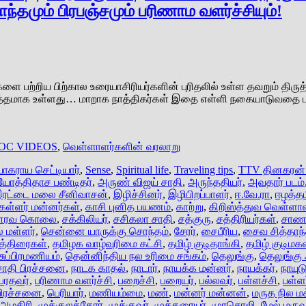
தமும் பிரபஞ்சமும் பரிணாம வளர்ச்சியும்!
ளை பற்றிய பிற்கால உரையாசிரியர்களின் புரிதலில் உள்ள தவறும் தி
த்தமாக உள்ளது… மாறாக நாத்திகர்கள் இதை எள்ளி நகையாடுவதை பார்த
OC VIDEOS
,
வெள்ளாளர்களின் வரலாறு
யாகராய செட்டியார்
,
Sense
,
Spiritual life
,
Traveling tips
,
TTV தினகரன்
ோத்திதாச பண்டிதர்
,
அருண் விஜய் சாதி
,
அருந்ததியர்
,
அவதார் படம்
ரட்டை மலை சீனிவாசன்
,
இழிச்சினர்
,
இழிபிறப்பாளர்
,
ஈ.வே.ரா
,
ஈழத்தம
கள்ளர் மன்னர்கள்
,
காசி புனித பயணம்
,
காற்று
,
கிறிஸ்த்துவ வெள்ளா
ரவ கொலை
,
சக்கிலியர்
,
சசிகலா சாதி
,
சத்குரு
,
சத்திரியர்கள்
,
சாண
் மள்ளர்
,
சென்னை யாருக்கு சொந்தம்
,
சேரர்
,
சைபீரிய
,
சைவ சித்தாந்
த்திரைகள்
,
தமிழக வாழ்வுரிமை கட்சி
,
தமிழ் குடிதாங்கி
,
தமிழ் குடிம
ுப்பிரமணியம்
,
தென்னிந்திய நல உரிமை சங்கம்
,
தெலுங்கு
,
தெலுங்கு
 சாதி பிரச்சனை
,
நாடக காதல்
,
நாடார்
,
நாயக்க மன்னர்
,
நாயக்கர்
,
நாயுட
பரதவர்
,
பரிணாம வளர்ச்சி
,
பறைச்சி
,
பறையர்
,
பல்லவர்
,
பள்ளச்சி
,
பள்ள
 பிரச்சனை
,
பெரியார்
,
மணியம்மை
,
மண்
,
மன்னர் மன்னன்
,
மருத நில ம
.அழகிரி
,
முக்குலத்தோர்
,
முக்குவர்
,
முத்தரையர்
,
முரசொலி
,
மேல் மருவ