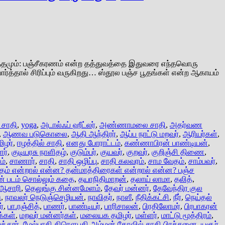
ருத்தமும்: பஞ்சீகரணம் என்ற தத்துவத்தை இதுவரை எந்தவொரு
்தால் சிரிப்பும் வருகிறது… ஸ்தூல பஞ்ச பூதங்கள் என்ற ஆகாயம்
 சாதி
,
yoga
,
அடால்ஃப் ஹீட்லர்
,
அண்ணாமலை சாதி
,
அதர்வண
,
ஆணவ படுகொலை
,
ஆதி ஆந்திரர்
,
ஆப்ப நாட்டு மறவர்
,
ஆரியர்கள்
,
ிழர்
,
ஈழத்தில் சாதி
,
எனது போராட்டம்
,
கண்ணாபிரன் பாண்டியன்
,
ளர்
,
குடியரசு நாளிதழ்
,
குடும்பர்
,
குயவர்
,
குறவர்
,
குறிஞ்சி திணை
,
ம்
,
சாணார்
,
சாதி
,
சாதி ஒழிப்பு
,
சாதி கலவரம்
,
சாம வேதம்
,
சாம்பவர்
,
தம் என்றால் என்ன? தன்மாத்திரைகள் என்றால் என்ன? பஞ்ச
கன் படம் சொல்லும் கதை
,
தயாநிதிமாறன்
,
தலாய் லாமா
,
தலித்
,
 ஆசாரி
,
தெலுங்கு சின்னமேளம்
,
தேவர் மன்னர்
,
தேவேந்திர குல
ு
,
நாவலர் நெடுஞ்செழியன்
,
நாவிதர்
,
நாஸீ
,
நீதிக்கட்சி
,
நீர்
,
நெய்தல்
ர்
,
பா.ரஞ்சித்
,
பாணர்
,
பாண்டியர்
,
பாரிசாலன்
,
பிரதிலோமர்
,
பிரபாகரன்
க்கள்
,
மறவர் மன்னர்கள்
,
மலையக தமிழர்
,
மள்ளர்
,
மாட்டு மூத்திரம்
,
த்தூர்
,
மேல்பாதி திரௌபதி அம்மன் கோவில் சாதி பிரச்சனை
,
யசூர்