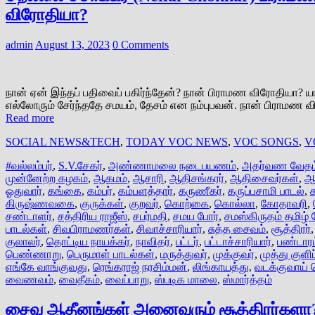
விரோதியா?
admin
August 13, 2023
0 Comments
நான் ஏன் இந்தப் பதிவைப் பகிர்ந்தேன்? நான் பிராமண விரோதியா?
எல்லோரும் சேர்ந்ததே சமயம், தேசம் என நம்புபவன். நான் பிராமண வி
Read more
SOCIAL NEWS&TECH
,
TODAY VOC NEWS
,
VOC SONGS
,
V
#வல்லம்பர்
,
S.V.சேகர்
,
அண்ணாமலை நடைபயணம்
,
அதர்வண வேதம
முன்னேற்ற கழகம்
,
ஆகமம்
,
ஆசாரி
,
ஆதிசங்கரர்
,
ஆதிசைவர்கள்
,
ஆ
ஓதுவார்
,
கங்கை
,
கம்பர்
,
கம்பளத்தார்
,
கருணீகர்
,
கருப்பசாமி பாடல்
,
கிருஷ்ணவகை
,
குருக்கள்
,
குறவர்
,
கொற்கை
,
கொல்லா
,
கோதாவரி
,
சண்டாளர்
,
சத்திரிய ராஜீஸ்
,
சபர்மதி
,
சமய போர்
,
சமஸ்கிருதம் தமிழ் 
பாடல்கள்
,
சிவபிராமணர்கள்
,
சிவாச்சாரியார்
,
சுத்த சைவம்
,
சூத்திரர்
குலாலர்
,
தொட்டிய நாயக்கர்
,
நாவிதர்
,
பட்டர்
,
பட்டாச்சாரியார்
,
பண்டாரம
பெண்ணாறு
,
பெருமாள் பாடல்கள்
,
மருத்துவர்
,
முக்குவர்
,
முத்து குளி
எங்கே வாங்குவது
,
ரெங்கராஜ் நரசிம்மன்
,
லிங்காயத்து
,
வடக்குவாய் 
வைணவம்
,
வைதீகம்
,
வைப்பாறு
,
ஸ்படிக மாலை
,
ஸ்மார்த்தம்
சைவ ஆதீனங்கள் அனைவரும் சூத்திரர்களா? 