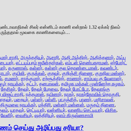
்டாவாதிகள் சிலர் என்னிடம் காணி என்றால் 1.32 ஏக்கர் நிலம்
க இருந்ததால் மூவகை காணிகளையும்…
மார் சாதி
,
அருந்ததியர்
,
ஆசாரி
,
ஆதி ஆந்திரர்
,
ஆதித்தனார்
,
ஆப்ப
டையார்
,
எட்டயப்புரம் ஜமீன்தார்கள்
,
எம்டன் செண்பகராமன்
,
ஏர்போர்ட்
ார்
,
கருணாஸ்
,
கள்ளர்
,
கள்ளர் குல தொண்டைமான்
,
கவுண்டர்
,
ாடார்
,
குயிலி
,
குருக்கள்
,
குறவர்
,
குறிஞ்சி திணை
,
குறுநில மன்னர்
,
ல்
,
சமணர்
,
சரத்குமார்
,
சற்சூத்திரர்
,
சாணார்
,
சாம்பவ கு வேளாளர்
,
ூர் நாயக்கர்
,
தட்டர்
,
தனபாலன்
,
தமிழக மக்கள் முன்னேற்ற கழகம்
,
,
தேசிகர்
,
தேவர்
,
தேவர் பேரவை
,
தேவர் போட்டோ
,
தேவாங்கு
ர் விஜய் சாதி
,
நத்தமான்
,
நயினார்
,
நாகர்
,
நாகர்கோவில் தொகுதி
,
பரதவர்
,
பறையர்
,
பள்ளர்
,
பள்ளி
,
பா.ரஞ்சித்
,
பாணர்
,
பாரிசாலன்
,
திருமலை நாயக்கர்
,
மந்திரி
,
மன்னர் மன்னன்
,
மருதம் திணை
,
ுலம்
,
யாதவர்
,
ரெட்டியார்
,
வன்னியர்
,
வாணிப செட்டியார்
,
விசிக
,
,
வேளிர்
,
வைசியர்
,
ஷத்திரியர்
,
ஷாம் கிருஷ்ணசாமி
ம் செய்து அழிப்பது சரியா?