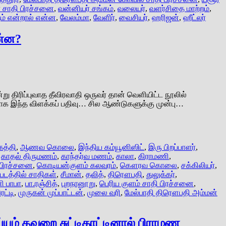
் சாதி பிரச்சனை
,
வன்னியர் சங்கம்
,
வலையர்
,
வளர்சிதை மாற்றம்
,
ம் என்றால் என்ன
,
வேலம்மா
,
வேளிர்
,
வைசியர்
,
ஹரிஜன்
,
ஹீட்லர்
ன்ன?
று திரிப்புவாத தீவிரவாதி ஒருவர் தான் வெளியிட்ட நூலில்
்காக இந்த விளக்கப் பதிவு… சில ஆண்டுகளுக்கு முன்பு…
கத்தி
,
ஆணவ கொலை
,
இந்திய கம்யூனிஸிட்
,
இரு பிறப்பாளர்
,
,
காதல் திருமணம்
,
காந்தர்வ மணம்
,
காலா
,
கிராமணி
,
 பிரச்சனை
,
கொடியன்குளம் கலவரம்
,
கௌரவ கொலை
,
சக்கிலியர்
,
 படத்தில் சாதிகள்
,
சீமான்
,
தலித்
,
திரௌபதி
,
துலுக்கர்
,
ி பாபா
,
பா.ரஞ்சித்
,
புறநானூறு
,
பெரிய குளம் சாதி பிரச்சனை
,
ெட்டி
,
முருகன் முப்பாட்டன்
,
முலை வரி
,
மேல்பாதி திரௌபதி அம்மன்
ும் தவறை சுட்டிகாட்டினால் பிராமண