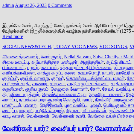
admin
August 26, 2023
0 Comments
இருங்கோவேள், அழுந்தூர் வேள், நாங்கூர் வேள் ஆகியோர் உழுவித்
வேந்தர்களின் இறுதிக்காலத்தில் வாழ்ந்த நச்சினார்க்கினியர் (12
Read more
SOCIAL NEWS&TECH
,
TODAY VOC NEWS
,
VOC SONGS
,
V
#சேனைத்தலைவர்
,
#வள்ளுவர்
,
Nellai Saivam
,
Saiva Chettiyar Matr
சிலை உடைப்பு
,
அயோத்திதாச பண்டிதர்
,
அருந்ததியர்
,
ஆட்டு கிடாய்
,
பிள்ளைமார்
,
ஈழவர்
,
உடையார்
,
உத்தமபுரம் சாதி பிரச்சனை
,
ஏர் தழுவுத
களியக்காவிளை
,
காத்து கருப்பு கலை
,
காயாமொழி நாடார்
,
காவேரி ந
குடும்பர்
,
குயிலி வரலாறு
,
குறவர்
,
கொண்டையங்கோட்டை மறவர்
,
கோ
சபரிஷன் சாதி
,
சாணார்
,
சாதனா
,
சாதி எனும் சாக்கடை
,
சாதி எனும்
சுருதிமான்
,
சூரிய குலம்
,
செழுகை வேளாளர்
,
சேரர்
,
சேவல் வளர்ப்பு
,
திருவிடைமருத்தூர்
,
தெண்பெண்ணை ஆறு
,
தேவநேய பாவணர்
,
தேவ
வளர்ப்பு
,
நாமக்கல் பாராளுமன்ற தொகுதி
,
நாயர்
,
நீலக்கிரி பாராளும
பாண்டியர்
,
பாலாறு
,
பிரதிலோமர்
,
புறா வளர்ப்பு
,
புலவர்
,
பெரியகுளம் சா
வளர்ப்பு
,
மாதாரி
,
மாரிசெல்வராஜ்
,
மிதுன ராசி பலன்கள்
,
முக்காணி ப
வாடி வாசல்
,
வெள்ளாளர்
,
வெள்ளாளர் தாலி
,
வேங்கை வயல் பிரச்ச
வேளிர்கள் யார்? வைசியர் யார்? வேளாளர்கள் 