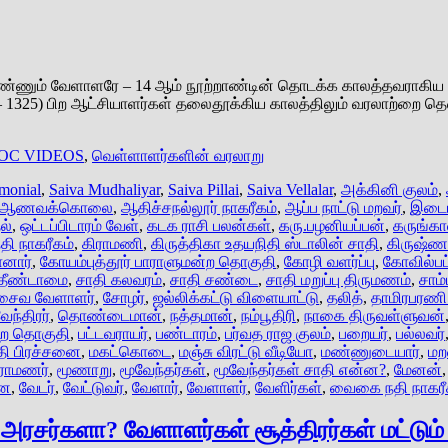
துண்ணும் வேளாளரே – 14 ஆம் நூற்றாண்டின் தொடக்க காலத்தவராகிய ம
75 – 1325) பிற ஆட்சியாளர்கள் தலைதூக்கிய காலத்திலும் வரலாற்றை த
OC VIDEOS
,
வெள்ளாளர்களின் வரலாறு
imonial
,
Saiva Mudhaliyar
,
Saiva Pillai
,
Saiva Vellalar
,
அக்கினி குலம்
,
ஆணவக்கொலை
,
ஆதிச்சநல்லூர் நாகரீகம்
,
ஆப்ப நாட்டு மறவர்
,
இடைய
ல்
,
ஒட்டப்பிடாரம் வேள்
,
கடக ராசி பலன்கள்
,
கரு.பழனியப்பன்
,
கருங்க
தி நாகரீகம்
,
கிராமணி
,
கிருத்திகா உதயநிதி ஸ்டாலின் சாதி
,
கிருஷ்ணக
னார்
,
கோயம்புத்தூர் பாராளுமன்ற தொகுதி
,
கோழி வளர்ப்பு
,
கோவில்பட
 தீண்டாமை
,
சாதி கலவரம்
,
சாதி சண்டை
,
சாதி மறுப்பு திருமணம்
,
சாம்
சைவ வேளாளர்
,
சோழர்
,
ஜல்லிக்கட்டு விளையாட்டு
,
தலித்
,
தாமிரபரணி 
ேந்திரர்
,
தொண்டைமான்
,
நத்தமான்
,
நம்பூதிரி
,
நாகை திருவள்ளுவன்
ன்ற தொகுதி
,
பட்டவராயர்
,
பண்டாரம்
,
பர்வத ராஜ குலம்
,
பறையர்
,
பல்லவர்
தி பிரச்சனை
,
மகட்கொடை
,
மஞ்சு விரட்டு வீடியோ
,
மண்ணுடையார்
,
மற
ிராமணர்
,
மூணாறு
,
மூவேந்தர்கள்
,
மூவேந்தர்கள் சாதி என்ன?
,
மேனன்
னை
,
வேடர்
,
வேட்டுவர்
,
வேளார்
,
வேளாளர்
,
வேளிர்கள்
,
வைகை நதி நாகரீ
அரசர்களா? வேளாளர்கள் சூத்திரர்கள் மட்டும் 