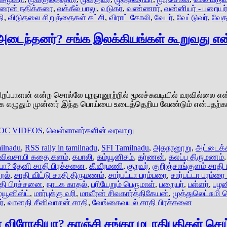
ரைன் நதிக்கரை
,
வக்கீல் பாலு
,
வடுகர்
,
வண்ணார்
,
வன்னியர் - பறையர
தி
,
விடுதலை சிறுத்தைகள் கட்சி
,
விராட் கோலி
,
வேடர்
,
வேட்டுவர்
,
வேத
பு அடைந்தனர்? சங்க இலக்கியங்கள் கூறுவது எ
ிபிறப்பாளன் என்ற சொல்லே புறநானூற்றில் மூலச்சுவடியில் வரவில்லை என்
க்கமாக எழுதும் முன்னர் இந்த பொய்யை உடைத்தெறிய வேண்டும் என்பதற
OC VIDEOS
,
வெள்ளாளர்களின் வரலாறு
ilnadu
,
RSS rally in tamilnadu
,
SFI Tamilnadu
,
அகநானூறு
,
அட்டைக்
விவசாயி கதை களம்
,
கபாலி
,
கம்யூனிசம்
,
கர்ணன்
,
கலப்பு திருமணம்
ையா? தேனி சாதி பிரச்சனை
,
கீ.வீரமணி
,
குறவர்
,
குறிஞ்சாங்குளம் சாதி
ூல்
,
சாதி விட்டு சாதி திருமணம்
,
சார்பட்டா பரம்பரை
,
சார்பட்டா பரம்ரை
ாதி பிரச்சனை
,
நாடக காதல்
,
பரியேறும் பெருமாள்
,
பறையர்
,
பள்ளர்
,
பழன
ம்யூனிஸ்ட்
,
மார்புக்கு வரி
,
மாவீரன் சிவகார்த்திகேயன்
,
முத்துலெட்சுமி ர
்
,
வானதி சீனிவாசன் சாதி
,
வேங்கைவயல் சாதி பிரச்சனை
விரோதியா? காஞ்சி சங்கர மடாதிபதிகள் செய்ய