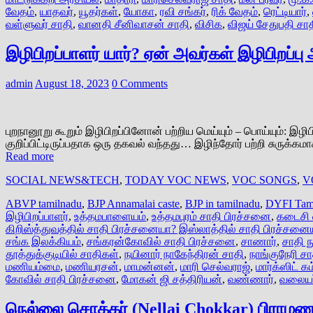
வேதம்
,
யாதவர்
,
யூதர்கள்
,
யோகா
,
ரவி சங்கர்
,
ரிக் வேதம்
,
ரெட்டியார்
,
வள்ளுவர் சாதி
,
வானதி சீனிவாசன் சாதி
,
விசிக
,
விஜய் சேதுபதி சா
இழிபிறப்பாளர் யார்? ஏன் அவர்கள் இழிபிறப்
admin
August 18, 2023
0 Comments
புறநானூறு கூறும் இழிபிறப்பினோன் பற்றிய மெய்யும் – பொய்யும்: இழ
குறிப்பிட்டிருப்பதாக ஒரு தகவல் வந்தது… இழிந்தோர் பற்றி சுரு
Read more
SOCIAL NEWS&TECH
,
TODAY VOC NEWS
,
VOC SONGS
,
V
ABVP tamilnadu
,
BJP Annamalai caste
,
BJP in tamilnadu
,
DYFI Tam
இழிபிறப்பாளர்
,
உத்தமபாளையம்
,
உத்தமபுரம் சாதி பிரச்சனை
,
கடைசி 
கிறிஸ்த்துவத்தில் சாதி பிரச்சனையா? இஸ்லாத்தில் சாதி பிரச்சன
சங்க இலக்கியம்
,
சங்கரன்கோவில் சாதி பிரச்சனை
,
சாணார்
,
சாதி ந
தூத்துக்குடியில் சாதிகள்
,
நயினார் நாகேந்திரன் சாதி
,
நாங்குநேரி ச
மணியம்மை
,
மணியரசன்
,
மாமன்னன்
,
மாரி செல்வராஜ்
,
மார்க்ஸிட் க
கோவில் சாதி பிரச்சனை
,
மோகன் ஜி சத்திரியன்
,
வண்ணார்
,
வலையர
நெல்லை சொக்கர் (Nellai Chokkar) பிராமண 