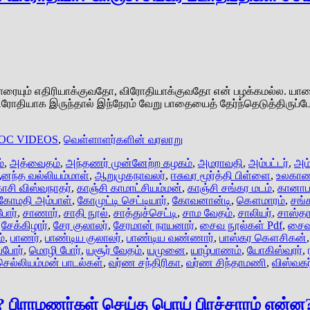
 யாரையும் எதிரியாக்குவதோ, விரோதியாக்குவதோ என் பழக்கமல்ல. ய
ரோதியாக இருந்தால் இந்நேரம் வேறு பாதையைத் தேர்ந்தெடுத்திருப்பேன
OC VIDEOS
,
வெள்ளாளர்களின் வரலாறு
்
,
அத்வைதம்
,
அந்தணர் முன்னேற்ற கழகம்
,
அமராவதி
,
அம்பட்டர்
,
அம்
னந்த வல்லியம்மாள்
,
ஆறுமுகநாவலர்
,
ஈசுவர மூர்த்தி பிள்ளை
,
உலகாண்
காசி விஸ்வநாதர்
,
காஞ்சி காமாட்சியம்மன்
,
காஞ்சி சங்கர மடம்
,
கானாபத
கோமதி அம்பாள்
,
கோமுட்டி செட்டியார்
,
கோவனான்டி
,
கௌமாரம்
,
சங்
போர்
,
சாணார்
,
சாதி நூல்
,
சாத்துச்செட்டி
,
சாம வேதம்
,
சாலியர்
,
சாஸ்த
,
சேக்கிழார்
,
சேர குலாலர்
,
சேரமான் நாயனார்
,
சைவ நூல்கள் Pdf
,
சைவ
்
,
பாணர்
,
பாண்டிய குலாலர்
,
பாண்டிய வண்ணார்
,
பாஸ்கர கௌசிகன்
ப்போர்
,
மொழி போர்
,
யசூர் வேதம்
,
யமுனை
,
யாழ்பாணம்
,
யோகிஸ்வரர்
,
செல்லியம்மன் பாடல்கள்
,
வர்ண சந்திரிகா
,
வர்ண சிந்தாமணி
,
விஸ்வகர
பிராமணர்கள் செய்த பொய் பிரச்சாரம் என்ன