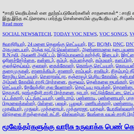
*சாதி வெறியர்கள் என தூற்றப்படுவோர்களின் சாதனைகள்* : சாதி சங
இது,இந்த கட்டுரையை பார்த்து சென்னையில் குடியேறிய புரட்சி புண்
Read more
SOCIAL NEWS&TECH
,
TODAY VOC NEWS
,
VOC SONGS
,
V
#வாதிரியார்
,
24 மனை தெலுங்கு செட்டியார்
,
BC
,
BC(M)
,
DNC
,
DN
அகமுடையார்
,
அஞ்சு நாட்டு வெள்ளாளர்
,
அண்ணாமலை நடைபயணம
R.N.ரவி
,
ஆவணி அவிட்டம்
,
இடும்பாவனம் கார்த்தி
,
இடையர்
,
இரட்ட
ஓரினச்சேர்க்கை
,
கன்னடர்
,
கம்பர்
,
கம்பளத்தார்
,
கம்மவார்
,
களப்பிரர்
குலத்தெய்வம்
,
குலாலர்
,
கைக்கோளர்
,
கொங்கு செட்டியார்
,
கொடியன்
துரைமுருகன்
,
சாணக்கியர்
,
சாணார்
,
சாம்பவர்
,
சாலியர்
,
சிதம்பரம் தீ
சோழிய செட்டியார்
,
சௌராஷ்ட்ரா
,
தஞ்சாவூர் பெரிய கோவில்
,
தன்பாலி
அம்மன் கோவில் சாதி பிரச்சனை
,
துளுவம்
,
தென்கலை ஐயங்கார்
,
தெ
செட்டியார்
,
தேவேந்திர குல வேளாளர்
,
தொட்டிய நாயக்கர்
,
தொண்டை
தொகுதி
,
நாங்குநேரி சாதி பிரச்சனை
,
நாடார்
,
நாட்டுக்கோட்டை செட்ட
பட்டக்காரர்
,
பட்டங்கட்டியார்
,
பண்டாரம்
,
பண்ணாடி
,
பண்ணையார்
,
பரத
பிறமலைக்கள்ளர்
,
பிள்ளை
,
புலவர்
,
பூலுவர்
,
மணியக்காரர்
,
மண்ணாடி
முதலியார்
,
முதுவர்
,
முத்தரையர்
,
முத்துராஜா
,
யாதவர்
,
யோகிஸ்வவரர
விடுதலை சிறுத்தைகள் கட்சி
,
விஸ்வகர்மா
,
வேங்கை வயல் சாதி பி
மூவேந்தர்களுக்கு வாரிசு உருவாக்க பெண் கொ