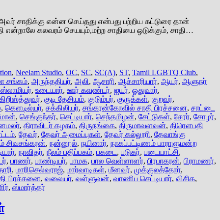
அவர் சாதிக்கு என்ன செய்தது என்பது பற்றிய கட்டுரை தான்
ாதி என்றாலே கலவரம் செயயும்,மற்ற சாதியை ஒடுக்கும், சாதி…
tion
,
Neelam Studio
,
OC
,
SC
,
SC(A)
,
ST
,
Tamil LGBTQ Club
,
ா சங்கம்
,
அருந்ததியர்
,
அலி
,
ஆசாரி
,
ஆச்சாரியார்
,
ஆயர்
,
ஆளுநர்
ஸ்லாமியர்
,
உடையார்
,
ஊர் கவுண்டர்
,
ஐயர்
,
ஓதுவார்
,
கிறிஸ்த்துவர்
,
குடி தேசியம்
,
குடும்பர்
,
குருக்கள்
,
குறவர்
,
்
,
கௌடில்யர்
,
சக்கிலியர்
,
சங்கரன்கோவில் சாதி பிரச்சனை
,
சாட்டை
ீமான்
,
செங்குந்தர்
,
செட்டியார்
,
செந்தமிழன்
,
சேட்டுகள்
,
சேரர்
,
சோழர்
,
னமலர்
,
திராவிடர் கழகம்
,
திருநங்கை
,
திருமாவளவன்
,
திரௌபதி
்டம்
,
தேவர்
,
தேவர் அமைப்புகள்
,
தேவர் கல்லூரி
,
தேவாங்கு
ம் சிவசங்கரன்
,
நன்னூல்
,
நயினார்
,
நாகப்பட்டிணம் பாராளுமன்ற
ியார்
,
நாவிதர்
,
நீலம் பதிப்பகம்
,
பகடை
,
படுகர்
,
படையாட்சி
,
ர்
,
பாணர்
,
பாண்டியர்
,
பாமக
,
பால வெள்ளாளர்
,
பிரபாகரன்
,
பிராமணர்
,
தாரி
,
மாரிசெல்வராஜ்
,
மார்வாடிகள்
,
மீனவர்
,
முக்குலத்தோர்
,
தி பிரச்சனை
,
வலையர்
,
வள்ளுவன்
,
வாணிப செட்டியார்
,
விசிக
,
ிர்
,
ஸ்மார்த்தர்
்