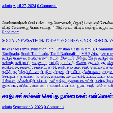
admin
April 27, 2024
0 Comments
வெள்ளாளர்கள் செய்யக்கூடாத வேலைகள், தொழில்கள் என்னென்ன என்பது
வீட்டு வேலைக்கு போக கூடாது 4.அடுத்தவர் வீட்டில் பாத்ரூம் கழுவ
Read more
SOCIAL NEWS&TECH
,
TODAY VOC NEWS
,
VOC SONGS
,
V
#KeezhadiTamilCivilisation
,
bjp
,
Christian Caste in tamils
,
Communism
Tamilnadu
,
South Tamilnadu
,
Tamil Nationalism
,
VHP
,
அகமுடையா
தமிழர் பேரவை
,
ஆதீனங்கள்
,
ஆயர்
,
இடையர்
,
இந்து
,
இந்து தமிழர் கட
கள்ளர்
,
கவிராயர்
,
கவுண்டர்
,
காட்டு நாயக்கர்
,
கிளை
,
குயவர்
,
குருக்
சபரிமலை
,
சமணர்
,
சாக்தம்
,
சாதி
,
சாதி கலவரம்
,
சாதி கொலை
,
சாம
தலித்
,
தாழ்த்தப்பட்ட சாதி
,
திக
,
திமுக
,
திராவிடர்
,
தீண்டாமை
,
துளுவ
செட்டியார்
,
நாயக்கர்
,
நாவிதர்
,
நைனார்
,
படையாட்சி
,
பட்டம்
,
பட்டர்
,
பண
பிள்ளை
,
மக்கள் நீதி மய்யம்
,
மனித நேய ஜனநாயக கட்சி
,
மனித நேய 
ஐயங்கார்
,
வடுகர்
,
வண்ணார்
,
வன்னியன்
,
வள்ளுவர் சாதி
,
விசிக
,
வி
சாதி சங்கங்கள் செய்த நன்மைகள் என்னென
admin
September 3, 2023
0 Comments