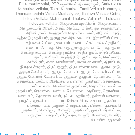
Pillai matrimonial
,
PTR பழனிவேல் தியாகராஜன்
,
Suriya kula
Kshatriya Vellalar
,
Tamil Kshatriya
,
Tamil Vellala Kshatriya
,
Thondaimandala Vellala Mudhaliyaar
,
Thuluva Vellalar Gotra
,
Thuluva Vellalar Matrimonial
,
Thuluva Vellalar!
,
Thuluvaa
,
Thuluvan
,
vellalar
,
அகமுடைய முதலியார்
,
அகமுடையார்
,
அகமுடையார் அரண்
,
அகம்
,
அகம்படி
,
அக்னி குல சஷத்திரியர்
,
அக்னி குலம்
,
அறந்தாங்கி தொண்டைமான்
,
ஆர்.எஸ்.பாரதி
,
ஆற்காடு முதலியார்
,
இராஜ குல அகமுடையார்
,
இராணிப்பேட்டை
,
உடுமலைப்பேட்டை
,
உடையார்
,
கலசப்பாக்கம்
,
கள்ளக்குறிச்சி
,
கவுண்டர்
,
கொங்கு
,
கொங்கு குலக்குருக்கள்
,
கொங்கு குலம்
,
கொங்கு கூட்டம்
,
கொங்கு நாவிதர்
,
சந்திர குலம்
,
சந்திராதீய்யா
குலம்
,
சபரிஷன்
,
சஷத்திரியர்
,
சூரிய குலம்
,
செட்டியார்
,
சேக்கிழார்
,
சைவ வெள்ளாளர்
,
சைவ வேளாளர்
,
திராவிடம்
,
திருநாவுக்கரசர்
,
திருப்பத்தூர்
,
திருவண்ணாமலை
,
துளுவ நாடு
,
துளுவ வெள்ளாளர்
,
துளுவ வேளாளர்
,
துளுவ வேளாளர் கூட்டம்
,
துளுவ வேளாளர் கோத்திரம்
,
துளுவம்
,
துளுவர்
,
தொண்டை நாடு
,
தொண்டை மண்டல ஆதிசைவ வெள்ளாள முதலியார்
,
தொண்டை
மண்டல சைவ வெள்ளாள முதலியார்
,
தொண்டை மண்டல
முதலியார்
,
தொண்டை மண்டல வெள்ளாள முதலியார்
,
தொண்டை
மண்டலம்
,
தொண்டைமான்
,
நடேச முதலியார்
,
நன்னன் மன்னன்
,
நாஞ்சில் முதலியார்
,
நாட்டார்
,
நீதிக்கட்சி
,
பச்சையப்ப முதலியார்
,
பல்லவன்
,
பால முருகன் அகமுடையார்
,
பிள்ளை
,
பூந்தமல்லி
முதலியார்
,
பொன்முடி
,
போளூர்
,
முதலியார்
,
முதலியார் கூட்டம்
,
யது குலம்
,
யாதவர்
,
விழுப்புரம்
,
வேலூர்
,
வேளாளர்
,
வேளிர்
,
ஸ்டாலின் மருமகன்