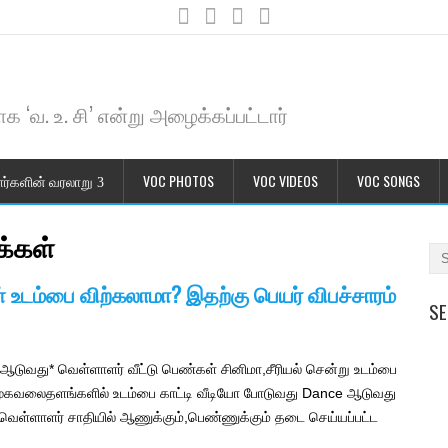
க ‘வ. உ. சி’ என்று அழைக்கப்பட்டார்
ர்களின் வரலாறு
VOC PHOTOS
VOC VIDEOS
VOC SONGS
க்கள்
் உடம்பை விற்கலாமா? இதற்கு பெயர் விபச்சாரம்
SE
ce ஆடுவது* வெள்ளாளர் வீட்டு பெண்கள் சினிமா,சீரியல் சென்று உடம்பை
பது சமூகவலைதளங்களில் உடம்பை காட்டி வீடியோ போடுவது Dance ஆடுவது
ள்ளாளர் சாதியில் ஆணுக்கும்,பெண்ணுக்கும் தடை செய்யப்பட்ட