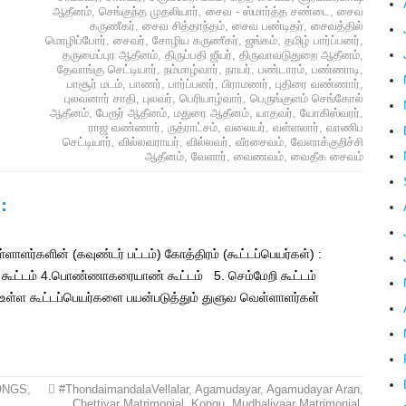
ஆதீனம்
,
செங்குந்த முதலியார்
,
சைவ - ஸ்மார்த்த சண்டை
,
சைவ
கருணீகர்
,
சைவ சித்தாந்தம்
,
சைவ பண்டிதர்
,
சைவத்தில்
மொழிப்போர்
,
சைவர்
,
சோழிய கருணீகர்
,
ஜங்கம்
,
தமிழ் பார்ப்பனர்
,
தருமைப்புர ஆதீனம்
,
திருப்பதி ஜீயர்
,
திருவாவடுதுறை ஆதீனம்
,
தேவாங்கு செட்டியார்
,
நம்மாழ்வார்
,
நாயர்
,
பண்டாரம்
,
பண்ணாடி
,
பாசூர் மடம்
,
பாணர்
,
பார்ப்பனர்
,
பிராமணர்
,
புதிரை வண்ணார்
,
புலவனார் சாதி
,
புலவர்
,
பெரியாழ்வார்
,
பெருங்குளம் செங்கோல்
ஆதீனம்
,
பேரூர் ஆதீனம்
,
மதுரை ஆதீனம்
,
யாதவர்
,
யோகிஸ்வரர்
,
ராஜ வண்ணார்
,
ருத்ராட்சம்
,
வலையர்
,
வள்ளலார்
,
வாணிப
செட்டியார்
,
வில்லவராயர்
,
வில்லவர்
,
வீரசைவம்
,
வேளாக்குறிச்சி
ஆதீனம்
,
வேளார்
,
வைணவம்
,
வைதீக சைவம்
:
ளர்களின் (கவுண்டர் பட்டம்) கோத்திரம் (கூட்டப்பெயர்கள்) :
 கூட்டம் 4.பொண்ணாகரையாண் கூட்டம் 5. செம்மேறி கூட்டம்
ள்ள கூட்டப்பெயர்களை பயன்படுத்தும் துளுவ வெள்ளாளர்கள்
ONGS
,
#ThondaimandalaVellalar
,
Agamudayar
,
Agamudayar Aran
,
Chettiyar Matrimonial
,
Kongu
,
Mudhaliyaar Matrimonial
,