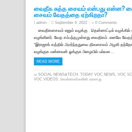
வைதீக சுத்த சைவம் என்பது என்ன? ச
சைவம் வேதத்தை ஏற்கிறதா?
September 4, 2022
0 Comments
admin
வைதிகசைவம் எனும் வழக்கு தென்னாட்டில் வழக்கில
வழங்கினர். வேத சம்பந்தமுள்ளது வைதிகம். எனவே வே
“இராஜாங் கத்தில் அமர்ந்ததுவை திகசைவம் அழகி தந்தோ
வழங்குக மன்னவன் ஓங்குக பிழையில் பல்வள…
READ MORE
SOCIAL NEWS&TECH
,
TODAY VOC NEWS
,
VOC S
VOC VIDEOS
,
வெள்ளாளர்களின் வரலாறு