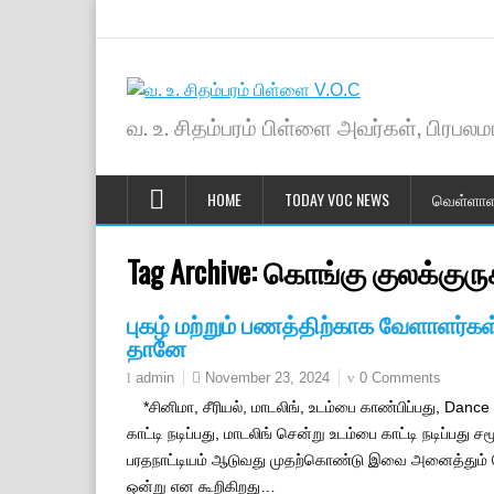
வ. உ. சிதம்பரம் பிள்ளை அவர்கள், பிரபலமா
HOME
TODAY VOC NEWS
வெள்ளாள
Tag Archive:
கொங்கு குலக்குரு
புகழ் மற்றும் பணத்திற்காக வேளாளர்கள
தானே
November 23, 2024
0 Comments
admin
*சினிமா, சீரியல், மாடலிங், உடம்பை காண்பிப்பது, Dan
காட்டி நடிப்பது, மாடலிங் சென்று உடம்பை காட்டி நடிப்
பரதநாட்டியம் ஆடுவது முதற்கொண்டு இவை அனைத்தும் வெ
ஒன்று என கூறிகிறது…