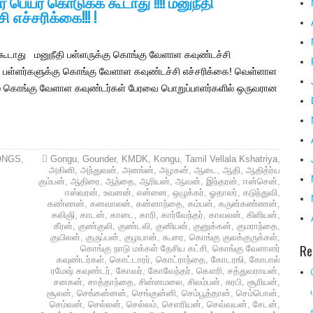
 பெயர் கொடுக்க கூடாது !!!! மனுநீதி
எச்சரிக்கை!!! !
 கூடாது மனுநீதி பள்ளருக்கு கொங்கு வேளாள கவுண்டச்சி
!!! பள்ளர்களுக்கு கொங்கு வேளாள கவுண்டச்சி எச்சரிக்கை! வெள்ளாள
ல கொங்கு வேளாள கவுண்டர்கள் பேரவை பொறுப்பாளர்களில் ஒருவரான
ONGS
,
Gongu
,
Gounder
,
KMDK
,
Kongu
,
Tamil Vellala Kshatriya
,
அகினி
,
அந்துவன்
,
அன‌ங்ன்
,
அழகன்
,
ஆடை
,
ஆதி
,
ஆதித்ர்ய
கும்பன்
,
ஆதிரை
,
ஆந்தை
,
ஆரியன்
,
ஆவ‌ன்
,
இந்தரன்
,
ஈன்சென்
,
ஈஸ்வரன்
,
உவனன்
,
என்னை
,
ஒழுக்கர்
,
ஓதாலர்
,
கடுந்துவி
,
கண்ணன்
,
கனவாலன்
,
கன்னாந்தை
,
கம்பன்
,
கருன்கண்ணன்
,
கலிஞி
,
காடன்
,
காடை
,
காரி
,
கார்வேந்தர்
,
காவலன்
,
கிளியன்
,
கீரன்
,
குண்குலி
,
குண்டலி
,
குனியன்
,
குனுக்கன்
,
குமராந்தை
,
குயிலன்
,
குருப்பன்
,
குழயான்
,
கூரை
,
கொங்கு குலக்குருக்கள்
,
Re
கொங்கு நாடு மக்கள் தேசிய கட்சி
,
கொங்கு வேளாளர்
கவுண்டர்கள்
,
கொட்டாரர்
,
கொட்ராந்தை
,
கோடரஙி
,
கோபால்
ரமேஷ் கவுண்டர்
,
கோவர்
,
கோவேந்தர்
,
கௌரி
,
சத்துவராயன்
,
சனகன்
,
சாத்தாந்தை
,
சின்னமலை
,
சிலம்பன்
,
சுரபி
,
சூரியன்
,
சூலன்
,
செங்க‌ன்னன்
,
செங்குன்னி
,
செம்பூத்தான்
,
செம்பொன்
,
செம்வன்
,
செல்லன்
,
செல்லம்
,
செளரியன்
,
செவ்வயன்
,
சேடன்
,