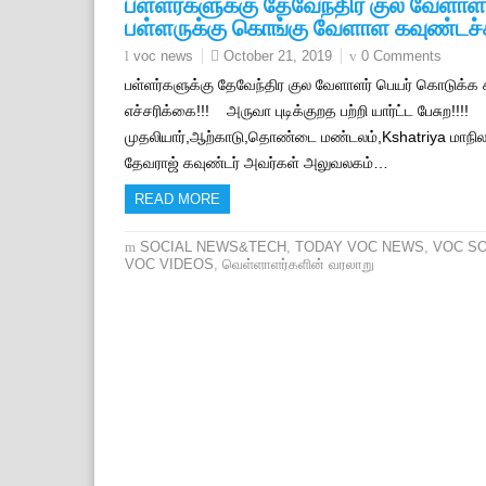
பள்ளர்களுக்கு தேவேந்திர குல வேளாளர்
பள்ளருக்கு கொங்கு வேளாள கவுண்டச்சி 
October 21, 2019
0 Comments
voc news
பள்ளர்களுக்கு தேவேந்திர குல வேளாளர் பெயர் கொடுக்க
எச்சரிக்கை!!! அருவா புடிக்குறத பற்றி யார்ட்ட பேசுற!
முதலியார்,ஆற்காடு,தொண்டை மண்டலம்,Kshatriya மாநி
தேவராஜ் கவுண்டர் அவர்கள் அலுவலகம்…
READ MORE
SOCIAL NEWS&TECH
,
TODAY VOC NEWS
,
VOC S
VOC VIDEOS
,
வெள்ளாளர்களின் வரலாறு