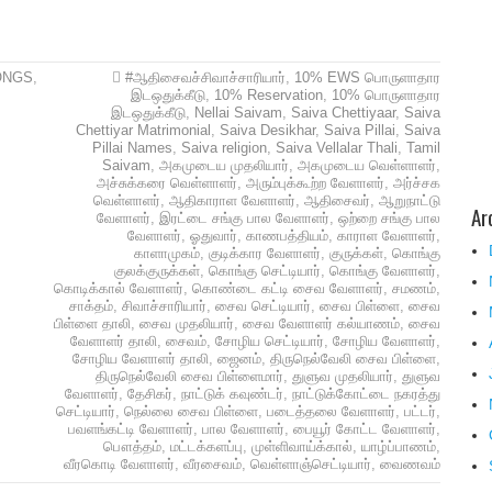
ONGS
,
#ஆதிசைவச்சிவாச்சாரியார்
,
10% EWS பொருளாதார
இடஒதுக்கீடு
,
10% Reservation
,
10% பொருளாதார
இடஒதுக்கீடு
,
Nellai Saivam
,
Saiva Chettiyaar
,
Saiva
Chettiyar Matrimonial
,
Saiva Desikhar
,
Saiva Pillai
,
Saiva
Pillai Names
,
Saiva religion
,
Saiva Vellalar Thali
,
Tamil
Saivam
,
அகமுடைய முதலியார்
,
அகமுடைய வெள்ளாளர்
,
அச்சுக்கரை வெள்ளாளர்
,
அரும்புக்கூற்ற வேளாளர்
,
அர்ச்சக
வெள்ளாளர்
,
ஆதிகாராள வேளாளர்
,
ஆதிசைவர்
,
ஆறுநாட்டு
Ar
வேளாளர்
,
இரட்டை சங்கு பால வேளாளர்
,
ஒற்றை சங்கு பால
வேளாளர்
,
ஓதுவார்
,
காணபத்தியம்
,
காராள வேளாளர்
,
காளாமுகம்
,
குடிக்கார வேளாளர்
,
குருக்கள்
,
கொங்கு
குலக்குருக்கள்
,
கொங்கு செட்டியார்
,
கொங்கு வேளாளர்
,
கொடிக்கால் வேளாளர்
,
கொண்டை கட்டி சைவ வேளாளர்
,
சமணம்
,
சாக்தம்
,
சிவாச்சாரியார்
,
சைவ செட்டியார்
,
சைவ பிள்ளை
,
சைவ
பிள்ளை தாலி
,
சைவ முதலியார்
,
சைவ வேளாளர் கல்யாணம்
,
சைவ
வேளாளர் தாலி
,
சைவம்
,
சோழிய செட்டியார்
,
சோழிய வேளாளர்
,
சோழிய வேளாளர் தாலி
,
ஜைனம்
,
திருநெல்வேலி சைவ பிள்ளை
,
திருநெல்வேலி சைவ பிள்ளைமார்
,
துளுவ முதலியார்
,
துளுவ
வேளாளர்
,
தேசிகர்
,
நாட்டுக் கவுண்டர்
,
நாட்டுக்கோட்டை நகரத்து
செட்டியார்
,
நெல்லை சைவ பிள்ளை
,
படைத்தலை வேளாளர்
,
பட்டர்
,
பவளங்கட்டி வேளாளர்
,
பால வேளாளர்
,
பையூர் கோட்ட வேளாளர்
,
பௌத்தம்
,
மட்டக்களப்பு
,
முள்ளிவாய்க்கால்
,
யாழ்ப்பாணம்
,
வீரகொடி வேளாளர்
,
வீரசைவம்
,
வெள்ளாஞ்செட்டியார்
,
வைணவம்