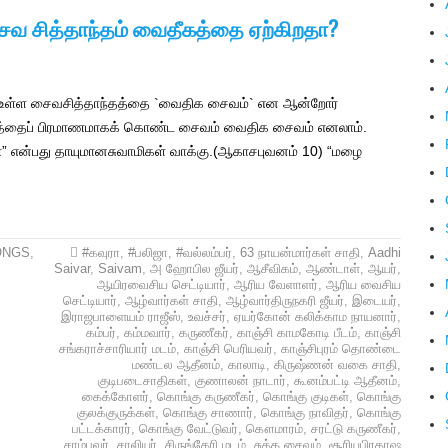
ைவ சித்தாந்தம் வைதீகத்தை ஏற்கிறதா?
் உள்ள சைவசித்தாந்தத்தை `வைதிக சைவம்` என ஆன்றோர்
தத்தைப் பிரமாணமாகக் கொண்ட சைவம் வைதிக சைவம் எனலாம்.
” என்பது தாயுமானசுவாமிகள் வாக்கு.(ஆகாசபுவனம் 10) “மழை
ONGS
,
#கவுரா
,
#பலிஜா
,
#வல்லம்பர்
,
63 நாயன்மார்கள் சாதி
,
Aadhi
Saivar
,
Saivam
,
அ ஹோபில ஜீயர்
,
ஆசீவிகம்
,
ஆண்டாள்
,
ஆயர்
,
ஆயிரவைசிய செட்டியார்
,
ஆரிய வேளாளர்
,
ஆரிய வைசிய
செட்டியார்
,
ஆழ்வார்கள் சாதி
,
ஆழ்வார்திருநகரி ஜீயர்
,
இடையர்
,
இராஜபாளையம் ராஜீஸ்
,
உவச்சர்
,
ஏயர்கோன் கலிக்காம நாயனார்
,
கம்பர்
,
கம்மவார்
,
கருணீகர்
,
காஞ்சி காமகோடி பீடம்
,
காஞ்சி
சங்கராச்சாரியார் மடம்
,
காஞ்சி பெரியவர்
,
காஞ்சிபுரம் தொண்டை
மண்டல ஆதீனம்
,
காலாடி
,
கிருஷ்ணன் வகை சாதி
,
குடிபடைசாதிகள்
,
குணாலன் நாடார்
,
கூனம்பட்டி ஆதீனம்
,
கைக்கோளர்
,
கொங்கு கருணீகர்
,
கொங்கு குடிகள்
,
கொங்கு
குலக்குருக்கள்
,
கொங்கு சாணார்
,
கொங்கு நாவிதர்
,
கொங்கு
பட்டக்காரர்
,
கொங்கு வேட்டுவர்
,
கௌமாரம்
,
சரட்டு கருணீகர்
,
சாம்பவர்
,
சாலியர்
,
சிருங்கேரி மடம்
,
சுத்த சைவம்
,
சூரியபிரகாஷ