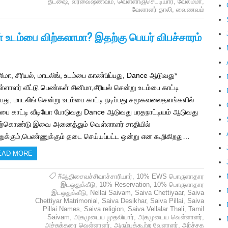
தீட்ஷை
,
வீரவைஷ்ணவம்
,
வெள்ளாஞ்செட்டியார்
,
வேலம்மா
,
வேளாளர் தாலி
,
வைணவம்
் உடம்பை விற்கலாமா? இதற்கு பெயர் விபச்சாரம்
னிமா, சீரியல், மாடலிங், உடம்பை காண்பிப்பது, Dance ஆடுவது*
்ளாளர் வீட்டு பெண்கள் சினிமா,சீரியல் சென்று உடம்பை காட்டி
ப்பது, மாடலிங் சென்று உடம்பை காட்டி நடிப்பது சமூகவலைதளங்களில்
்பை காட்டி வீடியோ போடுவது Dance ஆடுவது பரதநாட்டியம் ஆடுவது
ற்கொண்டு இவை அனைத்தும் வெள்ளாளர் சாதியில்
க்கும்,பெண்ணுக்கும் தடை செய்யப்பட்ட ஒன்று என கூறிகிறது…
EAD MORE
#ஆதிசைவச்சிவாச்சாரியார்
,
10% EWS பொருளாதார
இடஒதுக்கீடு
,
10% Reservation
,
10% பொருளாதார
இடஒதுக்கீடு
,
Nellai Saivam
,
Saiva Chettiyaar
,
Saiva
Chettiyar Matrimonial
,
Saiva Desikhar
,
Saiva Pillai
,
Saiva
Pillai Names
,
Saiva religion
,
Saiva Vellalar Thali
,
Tamil
Saivam
,
அகமுடைய முதலியார்
,
அகமுடைய வெள்ளாளர்
,
அச்சுக்கரை வெள்ளாளர்
,
அரும்புக்கூற்ற வேளாளர்
,
அர்ச்சக