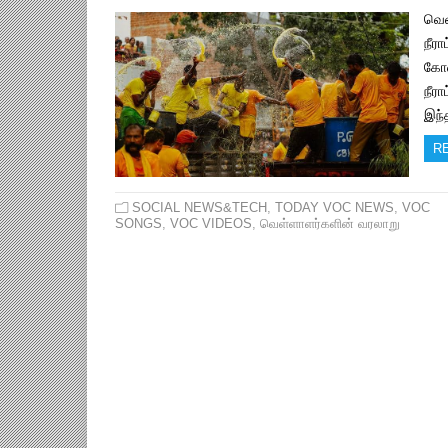
வெள
நீர
கோவ
நீரா
இந்
R
SOCIAL NEWS&TECH
,
TODAY VOC NEWS
,
VOC
SONGS
,
VOC VIDEOS
,
வெள்ளாளர்களின் வரலாறு