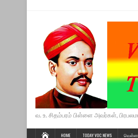
வ. உ. சிதம்பரம் பிள்ளை அவர்கள், பிரபலமா
HOME
TODAY VOC NEWS
வெள்ளா