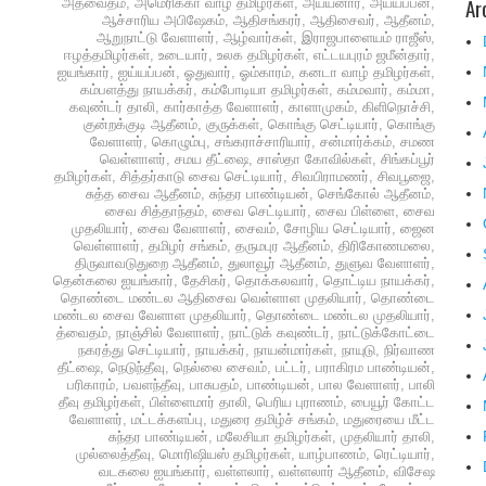
Ar
அத்வைதம்
,
அமெரிக்கா வாழ் தமிழர்கள்
,
அய்யனார்
,
அய்யப்பன்
,
ஆச்சாரிய அபிஷேகம்
,
ஆதிசங்கரர்
,
ஆதிசைவர்
,
ஆதீனம்
,
ஆறுநாட்டு வேளாளர்
,
ஆழ்வார்கள்
,
இராஜபாளையம் ராஜீஸ்
,
ஈழத்தமிழர்கள்
,
உடையார்
,
உலக தமிழர்கள்
,
எட்டயபுரம் ஜமீன்தார்
,
ஐயங்கார்
,
ஐய்யப்பன்
,
ஓதுவார்
,
ஓம்காரம்
,
கனடா வாழ் தமிழர்கள்
,
கம்பளத்து நாயக்கர்
,
கம்போடியா தமிழர்கள்
,
கம்மவார்
,
கம்மா
,
கவுண்டர் தாலி
,
கார்காத்த வேளாளர்
,
காளாமுகம்
,
கிளிநொச்சி
,
குன்றக்குடி ஆதீனம்
,
குருக்கள்
,
கொங்கு செட்டியார்
,
கொங்கு
வேளாளர்
,
கொழும்பு
,
சங்கராச்சாரியார்
,
சன்மார்க்கம்
,
சமண
வெள்ளாளர்
,
சமய தீட்ஷை
,
சாஸ்தா கோவில்கள்
,
சிங்கப்பூர்
தமிழர்கள்
,
சித்தர்காடு சைவ செட்டியார்
,
சிவபிராமணர்
,
சிவபூஜை
,
சுத்த சைவ ஆதீனம்
,
சுந்தர பாண்டியன்
,
செங்கோல் ஆதீனம்
,
சைவ சித்தாந்தம்
,
சைவ செட்டியார்
,
சைவ பிள்ளை
,
சைவ
முதலியார்
,
சைவ வேளாளர்
,
சைவம்
,
சோழிய செட்டியார்
,
ஜைன
வெள்ளாளர்
,
தமிழர் சங்கம்
,
தருமபுர ஆதீனம்
,
திரிகோணமலை
,
திருவாவடுதுறை ஆதீனம்
,
துலாவூர் ஆதீனம்
,
துளுவ வேளாளர்
,
தென்கலை ஐயங்கார்
,
தேசிகர்
,
தொக்கலவார்
,
தொட்டிய நாயக்கர்
,
தொண்டை மண்டல ஆதிசைவ வெள்ளாள முதலியார்
,
தொண்டை
மண்டல சைவ வேளாள முதலியார்
,
தொண்டை மண்டல முதலியார்
,
த்வைதம்
,
நாஞ்சில் வேளாளர்
,
நாட்டுக் கவுண்டர்
,
நாட்டுக்கோட்டை
நகரத்து செட்டியார்
,
நாயக்கர்
,
நாயன்மார்கள்
,
நாயுடு
,
நிர்வாண
தீட்ஷை
,
நெடுந்தீவு
,
நெல்லை சைவம்
,
பட்டர்
,
பராகிரம பாண்டியன்
,
பரிகாரம்
,
பவளந்தீவு
,
பாசுபதம்
,
பாண்டியன்
,
பால வேளாளர்
,
பாலி
தீவு தமிழர்கள்
,
பிள்ளைமார் தாலி
,
பெரிய புராணம்
,
பையூர் கோட்ட
வேளாளர்
,
மட்டக்களப்பு
,
மதுரை தமிழ்ச் சங்கம்
,
மதுரையை மீட்ட
சுந்தர பாண்டியன்
,
மலேசியா தமிழர்கள்
,
முதலியார் தாலி
,
முல்லைத்தீவு
,
மொரிஷியஸ் தமிழர்கள்
,
யாழ்பாணம்
,
ரெட்டியார்
,
வடகலை ஐயங்கார்
,
வள்ளலார்
,
வள்ளலார் ஆதீனம்
,
விசேஷ