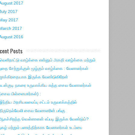
August 2017
July 2017
May 2017
March 2017
August 2016
cent Posts
வெளிநாட்டு வாழ்க்கை என்னும் அகதி வாழ்க்கை மற்றும்
புதை சேற்றுக்குள் மூழ்கும் வாழ்க்கை : வேளாளர்கள்
ஜாக்கிரதையாக இருக்க வேண்டுகிறேன்
உடன்குடி நகரை உருவாக்கிய சுத்த சைவ வேளாளர்கள்
(சைவ பிள்ளைமார்கள்) :
இந்திய அரசியலமைப்பு சட்டம் உருவாக்கத்தில்
திருநெல்வேலி சைவ வேளாளரின் பங்கு
ஆகச்சிறந்த வெள்ளாளன் எப்படி இருக்க வேண்டும்?
புகழ் மற்றும் பணத்திற்காக வேளாளர்கள் உடம்பை