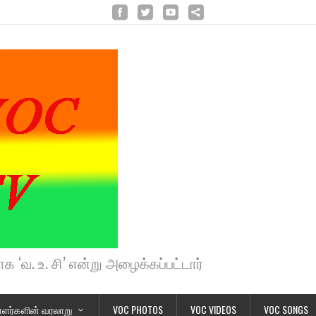
க ‘வ. உ. சி’ என்று அழைக்கப்பட்டார்
ளர்களின் வரலாறு
VOC PHOTOS
VOC VIDEOS
VOC SONGS