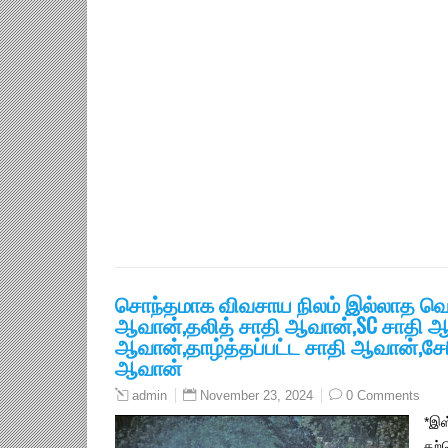
சொந்தமாக விவசாய நிலம் இல்லாத வெ
ஆவான்,தலித் சாதி ஆவான்,SC சாதி 
ஆவான்,தாழ்த்தப்பட்ட சாதி ஆவான்,சே
ஆவான்
November 23, 2024
0 Comments
admin
*இஸ
தற்