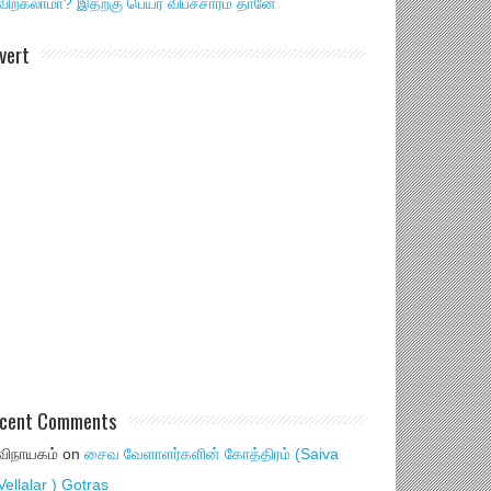
விற்கலாமா? இதற்கு பெயர் விபச்சாரம் தானே
vert
cent Comments
விநாயகம்
on
சைவ வேளாளர்களின் கோத்திரம் (Saiva
Vellalar ) Gotras