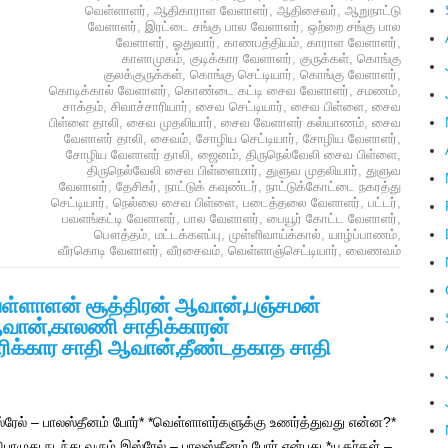
வெள்ளாளர்
,
ஆதிகாராள வேளாளர்
,
ஆதிசைவர்
,
ஆறுநாட்டு
வேளாளர்
,
இரட்டை சங்கு பால வேளாளர்
,
ஒற்றை சங்கு பால
வேளாளர்
,
ஓதுவார்
,
காணபத்தியம்
,
காராள வேளாளர்
,
காளாமுகம்
,
குடிக்கார வேளாளர்
,
குருக்கள்
,
கொங்கு
குலக்குருக்கள்
,
கொங்கு செட்டியார்
,
கொங்கு வேளாளர்
,
கொடிக்கால் வேளாளர்
,
கொண்டை கட்டி சைவ வேளாளர்
,
சமணம்
,
சாக்தம்
,
சிவாச்சாரியார்
,
சைவ செட்டியார்
,
சைவ பிள்ளை
,
சைவ
பிள்ளை தாலி
,
சைவ முதலியார்
,
சைவ வேளாளர் கல்யாணம்
,
சைவ
வேளாளர் தாலி
,
சைவம்
,
சோழிய செட்டியார்
,
சோழிய வேளாளர்
,
சோழிய வேளாளர் தாலி
,
ஜைனம்
,
திருநெல்வேலி சைவ பிள்ளை
,
திருநெல்வேலி சைவ பிள்ளைமார்
,
துளுவ முதலியார்
,
துளுவ
வேளாளர்
,
தேசிகர்
,
நாட்டுக் கவுண்டர்
,
நாட்டுக்கோட்டை நகரத்து
செட்டியார்
,
நெல்லை சைவ பிள்ளை
,
படைத்தலை வேளாளர்
,
பட்டர்
,
பவளங்கட்டி வேளாளர்
,
பால வேளாளர்
,
பையூர் கோட்ட வேளாளர்
,
பௌத்தம்
,
மட்டக்களப்பு
,
முள்ளிவாய்க்கால்
,
யாழ்ப்பாணம்
,
வீரகொடி வேளாளர்
,
வீரசைவம்
,
வெள்ளாஞ்செட்டியார்
,
வைணவம்
ள்ளாளன் சூத்திரன் ஆவான்,பஞ்சமன்
ஆவான்,காலணி சாதிக்காரன்
ரிக்கார சாதி ஆவான்,தீண்டதகாத சாதி
்ரேல் – பாலஸ்தீனம் போர்* *வெள்ளாளர்களுக்கு உணர்த்துவது என்ன?*
பொழுது நடந்து வரும் இஸ்ரேல் – பாலஸ்தீனம் போர் என்பது *யூதர்கள் –