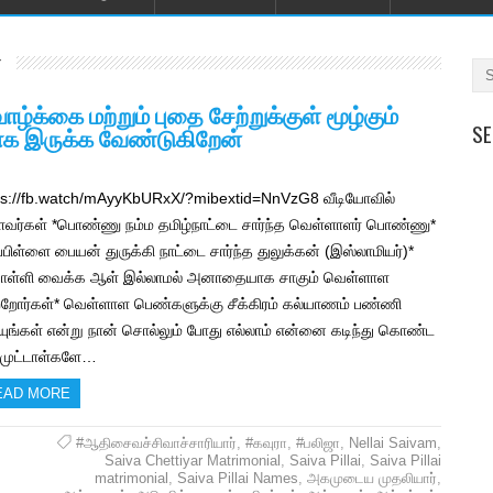
்க்கை மற்றும் புதை சேற்றுக்குள் மூழ்கும்
SE
ாக இருக்க வேண்டுகிறேன்
ps://fb.watch/mAyyKbURxX/?mibextid=NnVzG8 வீடியோவில்
ளவர்கள் *பொண்ணு நம்ம தமிழ்நாட்டை சார்ந்த வெள்ளாளர் பொண்ணு*
ப்பிள்ளை பையன் துருக்கி நாட்டை சார்ந்த துலுக்கன் (இஸ்லாமியர்)*
ள்ளி வைக்க ஆள் இல்லாமல் அனாதையாக சாகும் வெள்ளாள
்றோர்கள்* வெள்ளாள பெண்களுக்கு சீக்கிரம் கல்யாணம் பண்ணி
ுங்கள் என்று நான் சொல்லும் போது எல்லாம் என்னை கடிந்து கொண்ட
 முட்டாள்களே…
EAD MORE
#ஆதிசைவச்சிவாச்சாரியார்
,
#கவுரா
,
#பலிஜா
,
Nellai Saivam
,
Saiva Chettiyar Matrimonial
,
Saiva Pillai
,
Saiva Pillai
matrimonial
,
Saiva Pillai Names
,
அகமுடைய முதலியார்
,