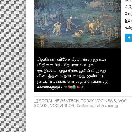
அரே
போர
இல்
என்
R
SOCIAL NEWS&TECH
,
TODAY VOC NEWS
,
VOC
SONGS
,
VOC VIDEOS
,
வெள்ளாளர்களின் வரலாறு