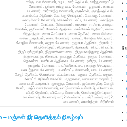
சங்கு பால வேளாளர்
,
உழவு
,
ஊர் தெய்வம்
,
ஊற்றுவளநாட்டு
வேளாளர்
,
ஒற்றை சங்கு பால வேளாளர்
,
ஓதுவார்
,
காராள
வேளாளர்
,
கார்காத்த வேளாளர்
,
குருக்கள்
,
குலத்தெய்வம்
,
கூனம்பட்டி ஆதீனம்
,
கொங்கு செட்டியார்
,
கொங்கு வேளாளர்
,
கொடிக்கால் வேளாளர்
,
கொண்டை கட்டி வேளாளர்
,
கொந்தக
வேளாளர்
,
கோட்டை பிள்ளைமார்
,
சமணம்
,
சாஸ்தா
,
சாஸ்தா
கோவில்
,
சூரியனார் கோவில் ஆதீனம்
,
செங்கோல் ஆதீனம்
,
சைவ
சித்தாந்தம்
,
சைவ செட்டியார்
,
சைவ தேசிகர்
,
சைவ பிள்ளை
,
சைவ முதலியார்
,
சைவ வேளாளர்
,
சைவம்
,
சோழிய செட்டியார்
,
சோழிய வேளாளர்
,
ஜைன வேளாளர்
,
தருமபுர ஆதீனம்
,
திராவிடர்
,
Re
திருச்செந்தூர்
,
திருத்தணி
,
திருப்பதி
,
திருப்பதி லட்டு
,
திருப்பரங்குன்றம்
,
திருவண்ணாமலை
,
திருவாவடுதுறை ஆதீனம்
,
திருவையாறு
,
திரையர்
,
துலாவூர் ஆதீனம்
,
துளுவ வேளாளர்
,
தொண்டை மண்டல ஆதிசைவ வேளாளர்
,
நன்குடி வேளாளர்
,
நாஞ்சில் வேளாளர்
,
நாட்டுக்கோட்டை நகரத்து செட்டியார்
,
படைத்தலை வேளாளர்
,
பவளங்கட்டி வேளாளர்
,
பால வேளாளர்
,
பேரூர் ஆதீனம்
,
பௌத்தம்
,
மட்டக்களப்பு
,
மதுரை ஆதீனம்
,
மதுரை
மீனாட்சி அம்மன் கோவில்
,
மருதமலை
,
மலையாள கவுண்டர்
,
மலையாளி கவுண்டர்
,
முசுகுந்த வேளாளர்
,
முல்லைத்தீவு
,
மொழி
போர்
,
யாழ்ப்பாண வேளாளர்
,
யாழ்ப்பாணம் வன்னியர்
,
விவசாயம்
,
வீட்டு தெய்வம்
,
வீரகொடி வேளாளர்
,
வெள்ளாஞ்செட்டியார்
,
வெள்ளாளர்
,
வேளாளர் யார்? வெள்ளாட்டி யார்? பள்ளர் யார்?
,
வைணவம்
,
ஸ்மார்த்தம்
,
ஸ்ரீரங்கம்
 மஞ்சள் நீர் தெளித்தல் நிகழ்வும்