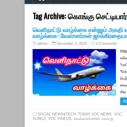
Tag Archive:
கொங்கு செட்டியார்
வெளிநாட்டு வாழ்க்கை என்னும் அகதி வாழ
வாழ்க்கை : வேளாளர்கள் ஜாக்கிரதைய
December 3, 2024
0 Comments
admin
htt
உள்
*மா
*கொ
பெற
வைய
சில
R
SOCIAL NEWS&TECH
,
TODAY VOC NEWS
,
VOC
SONGS
,
VOC VIDEOS
,
வெள்ளாளர்களின் வரலாறு