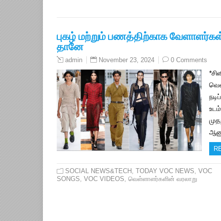
புகழ் மற்றும் பணத்திற்காக வேளாளர்கள
தானே
November 23, 2024
0 Comments
admin
*சி
வெள
நடி
உடம
முத
ஆணு
R
SOCIAL NEWS&TECH
,
TODAY VOC NEWS
,
VOC
SONGS
,
VOC VIDEOS
,
வெள்ளாளர்களின் வரலாறு