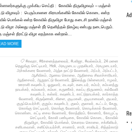
்ளாளர்களுக்கு முக்கிய செய்தி : கோவில் திருவிழாவும் – மஞ்சள்
Ad
ாட்டு விழாவும் : பெரும்பாலான கிராமங்களில் கோவில் கொடை என்ற
ில் பொங்கல் என்ற கோவில் திருவிழா போது கடைசி நாளில் மஞ்சள்
ட்டு விழா அல்லது மஞ்சள் நீர் தெளித்தல் நிகழ்வு என்பது நடைபெறும்.
த மஞ்சள் நீராட்டு விழா எதற்காக என்றால்…
EAD MORE
#கவுரா
,
#சேனைத்தலைவர்
,
#பலிஜா
,
#வல்லம்பர்
,
24 மனை
தெலுங்கு செட்டியார்
,
Holi
,
அகமுடைய முதலியார்
,
அகமுடையார்
,
அச்சுக்கரை வேளாளர்
,
அஞ்சு நாட்டு வேளாளர்
,
அப்பர்
,
அம்பட்டர்
,
ஆசீவிகம்
,
ஆணவ கொலை
,
ஆதிசைவ சிவாச்சாரியார்
,
ஆதிசைவர்
,
ஆறுநாட்டு வேளாளர்
,
இல்லத்து பிள்ளைமார்
,
ஈழவர்
,
ஊராளி கவுண்டர்
,
ஓதுவார்
,
கடவுள்
,
கடையர்
,
கம்பர்
,
கம்பளத்து
நாயக்கர்
,
கம்மவார்
,
கம்மா
,
கருணீகர்
,
கலப்பு திருமணம்
,
கல்வேலி
கவுண்டர்
,
கள்ளர்
,
கவுண்டர்
,
காட்டுநாயக்கர்
,
கார்காத்த
வேளாளர்
,
கிருஷ்ணன்
,
கிளை
,
குடிமகன்
,
குடியானவன்
,
குயவர்
,
குருப்பெயர்ச்சி
,
குறும்ப கவுண்டர்
,
குலம்
,
குலாலர்
,
கூட்டம்
,
கேது
,
கொங்கு செட்டியார்
,
கொங்கு வேளாளர்
,
கொடிக்கால் வேளாளர்
,
Re
கொண்டை கட்டி சைவ வேளாளர்
,
கோத்திரம்
,
கோனார்
,
கோமுட்டி
செட்டியார்
,
கோலி பண்டிகை
,
கோவில் கொடை
,
கோவில்
திருவிழா
,
கோவில் பொங்கல்
,
கௌரவ கொலை
,
சக்கிலியர்
,
சனிபகவான்
,
சனிப்பெயர்ச்சி
,
சாணார்
,
சாமி
,
சாலியர்
,
சித்தர்காடு
சைவ செட்டியார்
,
சுந்தரர்
,
செட்டியார்
,
செவ்வாய் தோஷம்
,
சைவ