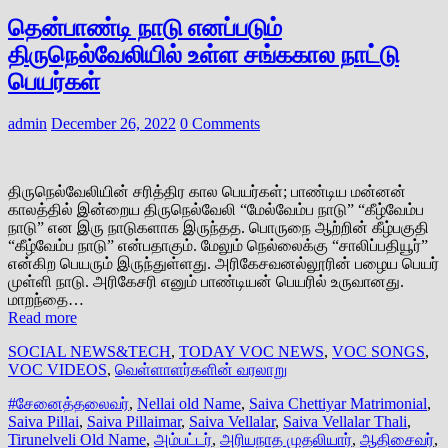
தென்பாண்டி நாடு எனப்படும்
திருநெல்வேலியில் உள்ள சங்ககால நாட்டு
பெயர்கள்
admin
December 26, 2022
0 Comments
திருநெல்வேலியின் சரித்திர கால பெயர்கள்; பாண்டிய மன்னன்
காலத்தில் இன்றைய திருநெல்வேலி “மேல்வேம்ப நாடு” “கீழ்வேம்ப
நாடு” என இரு நாடுகளாக இருந்தத. பொருநை ஆற்றின் கீழ்பகுதி
“கீழ்வேம்ப நாடு” என்பதாகும். மேலும் நெல்லைக்கு “சாலிப்பதியூர்”
என்கிற பெயரும் இருந்துள்ளது. அரிகேசவனல்லூரின் பழைய பெயர்
முள்ளி நாடு. அரிகேசரி எனும் பாண்டியன் பெயரில் உருவானது.
மாறந்தை…
Read more
SOCIAL NEWS&TECH
,
TODAY VOC NEWS
,
VOC SONGS
,
VOC VIDEOS
,
வெள்ளாளர்களின் வரலாறு
#சேனைத்தலைவர்
,
Nellai old Name
,
Saiva Chettiyar Matrimonial
,
Saiva Pillai
,
Saiva Pillaimar
,
Saiva Vellalar
,
Saiva Vellalar Thali
,
Tirunelveli Old Name
,
அம்பட்டர்
,
அரியநாத முதலியார்
,
ஆதிசைவர்
,