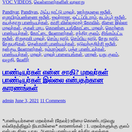
VOC VIDEOS
,
வெள்ளாளர்களின் வரலாறு
Pandiyar
,
Pandiyas
,
ஆப்ப நாட்டு மறவர்
,
ஊற்றுமலை ஜமீன்
,
ஏழாயிரம்பண்ணை ஜமீன்
,
ஐவர்ராஜா
,
ஒட்டப்பிடாரம்
,
கடம்பூர் ஜமீன்
,
கயத்தாறு பாண்டியர்கள்
,
காசி விஸ்வநாதர் கோவில்
,
கிளை இல்லா
மறவர்கள்
,
குகன் மரபு
,
கொண்டையங்கோட்டை மறவர்
,
கொற்கை
பாண்டியர்கள்
,
கோட்டை வேளாளர்கள்
,
சந்திர குலம்
,
சிங்கம்பட்டி
ஜமீன்
,
சிறுதாலி மறவர்
,
செம்ப நாடு
,
செம்பிய நாடு
,
சேது நாடு
,
சேதுபதிகள்
,
தென்காசி பாண்டியர்கள்
,
நடுவற்குறிச்சி ஜமீன்
,
நன்குடி வேளாளர்கள்
,
நம்மாழ்வார்
,
பஞ்ச பாண்டவர்கள்
,
பாண்டியர்கள்
,
மறவர்
,
மறவர் பாளையங்கள்
,
மாறன்
,
யது குலம்
,
வழுதி
,
வேளிர்
பாண்டியர்கள் என்ன சாதி? மறவர்கள்
பாண்டியர்கள் இல்லை என்பதற்கான
காரணங்கள்
admin
June 3, 2021
11 Comments
*பாண்டியர்களை மறவர்கள் (தேவர்) உரிமை கொண்டாடுவது
எவ்விதத்திலும் நியாமில்லை* காரணங்கள் : 1. மறவர்களுக்கு குலம்
என்பது கிடையாது, ஆனால் பாண்டியன் சந்திர குலத்தை