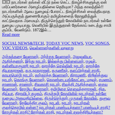
💥💥 நாடார்கள் தங்கள் வீட்டு நல்ல கெட்ட நிகழ்ச்சிகளுக்கு ஏன்
பார்ப்பனர்களை அழைப்பதில்லை தெரியுமா? அந்த காலத்தில்!!
நாடார்களின் ஆலய நுழைவுப் போராட்ட நிகழ்ச்சிகள் வைத்தியநாத
அய்யருக்குத் துணைபோகும் தமிழர்களைத் தோலுரித்துக்
காட்டுவதாக அமையும். திருச்செந்தூர் கோவிலில் நாடார்கள் உள்ளே
நுழைய முடியாது. வெளியில் இருந்துதான் தேங்காய் உடைத்து சாமி
கும்பிட வேண்டும். 1872இல்…
Read more
SOCIAL NEWS&TECH
,
TODAY VOC NEWS
,
VOC SONGS
,
VOC VIDEOS
,
வெள்ளாளர்களின் வரலாறு
அச்சுக்கரை வேளாளர்
,
அர்ச்சக வேளாளர்
,
அலுவலியா
,
ஆதித்தனார்
,
இந்து நாடார்
,
இல்லத்து பிள்ளைமார்
,
ஈழவர்
,
கன்னியாகுமாரி நாடார்
,
கராத்தே செல்வின் நாடார்
,
கராத்தே
தியாகராஜன்
,
கரு.நாகராஜன்
,
கருணீகர்
,
களப்பிரர்கள் சாதி
,
காயாமொழி நாடார்
,
கார்காத்த வேளாளர்
,
கிராமணி
,
கிறிஸ்த்துவ
நாடார்
,
கொங்கு வேளாளர்
,
கொண்டையங்கோட்டை மறவர்
,
சமணம்
,
சாணான்
,
சாணார்
,
சிவகாசி நாடார்
,
சிவந்தி ஆதித்தனார்
,
சைவ
வேளாளர்
,
சோழிய வேளாளர்
,
தமிழிசை சௌவுந்தரராஜன்
,
திக
,
திய்யா
,
திராவிடர் கழகம்
,
திருச்சுழி கோவிலில் நாடார்கள் உள்ளே
நுழைய அனுமதியில்லை
,
திருச்செந்தூர் முருகன் கோவில்
,
துளுவ
வேளாளர்
,
தேவேந்திர குலம்
,
நாடன்
,
நாடார்
,
நாடார்கள்
குலத்தொழில் என்ன? நாடார்கள் பாண்டியர்களா? பாண்டியர் சாதி?
சோழர்கள் சாதி? சேரர்கள் சாதி
,
நாடார்கள் சஷத்திரியர்களா?