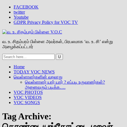
FACEBOOK
twitter
Youtube
GDPR Privacy Policy for VOC TV
வ. உ. சிதம்பரம் பிள்ளை அவர்கள், பிரபலமாக ‘வ. உ. சி’ என்று
அழைக்கப்பட்டார்
Home
TODAY VOC NEWS
வெள்ளாளர்களின் வரலாறு
வெள்ளாளர் யார் யார் ? எப்படி உருவானர்கள்?
அனைவரும் படிக்க….
VOC PHOTOS
VOC VIDEOS
VOC SONGS
Tag Archive:
கொண்டையங்கோட்டை மறவர்