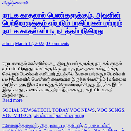
கிருஷ்ணசாமி
நாடக காதலால் பெண்களுக்கும், அவளின்
பெற்றோருக்கும் ஏற்படும் பாதிப்புகள் மற்றும்
நாடக காதல் எப்படி நடத்தப்படுகிறது
admin
March 12, 2022
0 Comments
#நாடககாதல் #எச்சரிக்கை_பதிவு_பெண்களுக்கு நாடகக் காதல்
கும்பலிடமிருந்து பள்ளிக்கு செல்லும் குழந்தைகள் கல்லூரிக்கு
செல்லும் பெண்கள் தனியார் இடத்தில் வேலை பார்க்கும் பெண்கள்
பல இடங்களில் பெண்கள் கவனமாக இருக்க வேண்டும் ! உங்களை
சீரழிக்க ஒரு இனமே காத்துக் கொண்டிருக்கிறது. இருக்க இடம்
இருக்காது , சமைக்க பாத்திரம் இருக்காது , கழிப்பிட வசதி
இருக்காது,…
Read more
SOCIAL NEWS&TECH
,
TODAY VOC NEWS
,
VOC SONGS
,
VOC VIDEOS
,
வெள்ளாளர்களின் வரலாறு
#சேனைத்தலைவர்
,
அகமுடைய முதலியார்
,
அடிமை பள்ளி
கல்வெட்டு
,
அம்பட்டர்
,
அரச பள்ளி
,
அருந்ததியர்
,
ஆசாரி
,
இடையர்
,