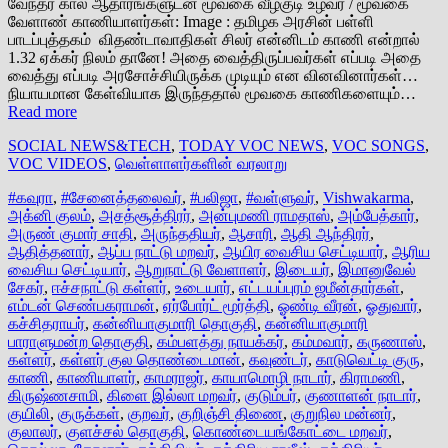
வேந்தர் கால ஆதாரங்களுடன் மூவகை வீழ்குடி உழவர் / மூவகை
வேளாண் காணியாளர்கள்: Image : தமிழக அரசின் பள்ளி
பாடப்புத்தகம் விதண்டாவாதிகள் சிலர் என்னிடம் காணி என்றால்
1.32 ஏக்கர் நிலம் தானே! அதை வைத்திருப்பவர்கள் எப்படி அதை
வைத்து எப்படி அரசோச்சியிருக்க முடியும் என வினவினார்கள்…
நியாயமான கேள்வியாக இருந்ததால் மூவகை காணிகளையும்…
Read more
SOCIAL NEWS&TECH
,
TODAY VOC NEWS
,
VOC SONGS
,
VOC VIDEOS
,
வெள்ளாளர்களின் வரலாறு
#கவுரா
,
#சேனைத்தலைவர்
,
#பலிஜா
,
#வள்ளுவர்
,
Vishwakarma
,
அக்னி குலம்
,
அசத்சூத்திரர்
,
அன்புமணி ராமதாஸ்
,
அம்பேத்கார்
,
அருண் குமார் சாதி
,
அருந்ததியர்
,
ஆசாரி
,
ஆதி ஆந்திரர்
,
ஆதித்தனார்
,
ஆப்ப நாட்டு மறவர்
,
ஆயிர வைசிய செட்டியார்
,
ஆரிய
வைசிய செட்டியார்
,
ஆறுநாட்டு வேளாளர்
,
இடையர்
,
இமானுவேல்
சேகர்
,
ஈச்சநாட்டு கள்ளர்
,
உடையார்
,
எட்டயப்புரம் ஜமீன்தார்கள்
,
எம்டன் செண்பகராமன்
,
ஏர்போர்ட் மூர்த்தி
,
ஓண்டி வீரன்
,
ஓதுவார்
,
கச்சிதராயர்
,
கன்னியாகுமாரி தொகுதி
,
கன்னியாகுமாரி
பாராளுமன்ற தொகுதி
,
கம்பளத்து நாயக்கர்
,
கம்மவார்
,
கருணாஸ்
,
கள்ளர்
,
கள்ளர் குல தொண்டைமான்
,
கவுண்டர்
,
காடுவெட்டி குரு
,
காணி
,
காணியாளர்
,
காமராஜர்
,
காயாமொழி நாடார்
,
கிராமணி
,
கிருஷ்ணசாமி
,
கிளை இல்லா மறவர்
,
குடும்பர்
,
குணாளன் நாடார்
,
குயிலி
,
குருக்கள்
,
குறவர்
,
குறிஞ்சி திணை
,
குறுநில மன்னர்
,
குலாலர்
,
குளச்சல் தொகுதி
,
கொண்டையங்கோட்டை மறவர்
,