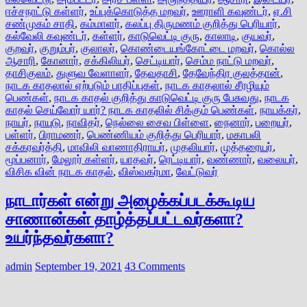
ஈச்சநாட்டு கள்ளர்
,
உப்புக்கொடுத்த மறவர்
,
ஊராளி கவுண்டர்
,
ஏ.சி
சண்முகம் சாதி
,
கம்மாளர்
,
கலப்பு திருமணம் குறித்து பெரியார்
,
கல்வேலி கவுண்டர்
,
கள்ளர்
,
காடுவெட்டி குரு
,
காலாடி
,
குயவர்
,
குறவர்
,
குறும்பர்
,
குலாலர்
,
கொண்டையங்கோட்டை மறவர்
,
கொல்ல
ஆசாரி
,
கோனார்
,
சக்கிலியர்
,
செட்டியார்
,
செம்ம நாட்டு மறவர்
,
தாசிகுலம்
,
துளுவ வேளாளர்
,
தேவதாசி
,
தேவேந்திர குலத்தான்
,
நாடக காதலால் ஏற்படும் பாதிப்புகள்
,
நாடக காதலால் சீரழியும்
பெண்கள்
,
நாடக காதல் குறித்து காடுவெட்டி குரு பேசுவது
,
நாடக
காதல் செய்வோர் யார்? நாடக காதலில் சிக்கும் பெண்கள்
,
நாயக்கர்
,
நாயர்
,
நாயுடு
,
நாவிதர்
,
நெல்லை சைவ பிள்ளை
,
நைனார்
,
பறையர்
,
பள்ளர்
,
பிராமணர்
,
பெண்ணியம் குறித்து பெரியார்
,
மகாபலி
சக்கரவர்த்தி
,
மாவிலி வாணாதிராயர்
,
முதலியார்
,
முத்தரையர்
,
மூப்பனார்
,
மேலூர் கள்ளர்
,
யாதவர்
,
ரெட்டியார்
,
வண்ணார்
,
வலையர்
,
விசிக வின் நாடக காதல்
,
விஸ்வகர்மா
,
வேட்டுவர்
நாடார்கள் என்று அழைக்கப்படக்கூடிய
சாணான்கள் தாழ்த்தப்பட்டவர்களா?
உயர்ந்தவர்களா?
admin
September 19, 2021
43 Comments