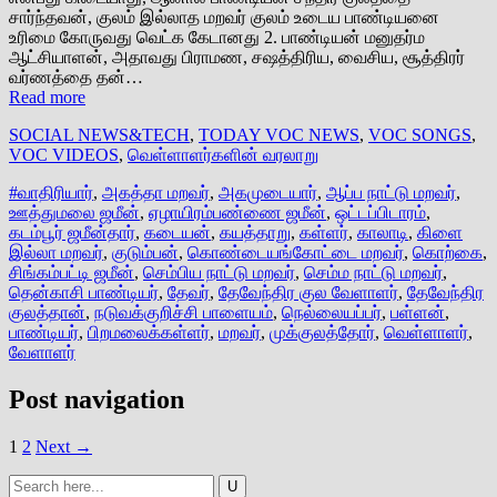
சார்ந்தவன், குலம் இல்லாத மறவர் குலம் உடைய பாண்டியனை
உரிமை கோருவது வெட்க கேடானது 2. பாண்டியன் மனுதர்ம
ஆட்சியாளன், அதாவது பிராமண, சஷத்திரிய, வைசிய, சூத்திரர்
வர்ணத்தை தன்…
Read more
SOCIAL NEWS&TECH
,
TODAY VOC NEWS
,
VOC SONGS
,
VOC VIDEOS
,
வெள்ளாளர்களின் வரலாறு
#வாதிரியார்
,
அகத்தா மறவர்
,
அகமுடையார்
,
ஆப்ப நாட்டு மறவர்
,
ஊத்துமலை ஜமீன்
,
ஏழாயிரம்பண்ணை ஜமீன்
,
ஒட்டப்பிடாரம்
,
கடம்பூர் ஜமீன்தார்
,
கடையன்
,
கயத்தாறு
,
கள்ளர்
,
காலாடி
,
கிளை
இல்லா மறவர்
,
குடும்பன்
,
கொண்டையங்கோட்டை மறவர்
,
கொற்கை
,
சிங்கம்பட்டி ஜமீன்
,
செம்பிய நாட்டு மறவர்
,
செம்ம நாட்டு மறவர்
,
தென்காசி பாண்டியர்
,
தேவர்
,
தேவேந்திர குல வேளாளர்
,
தேவேந்திர
குலத்தான்
,
நடுவக்குறிச்சி பாளையம்
,
நெல்லையப்பர்
,
பள்ளன்
,
பாண்டியர்
,
பிறமலைக்கள்ளர்
,
மறவர்
,
முக்குலத்தோர்
,
வெள்ளாளர்
,
வேளாளர்
Post navigation
1
2
Next →