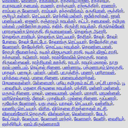
கொல்லா
,
கோனார்
,
சக்கிலியர்
,
சத்திரிய ராஜீஸ்
,
சத்திரியர்
,
சபாநாயகர் தனபால்
,
சமணர்
,
சரத்குமார்
,
சற்சூத்திரர்
,
சாணார்
,
சாம்பவ கு வேளாளர்
,
சாம்பவர்
,
சுந்தரலிங்கம்
,
சுருதிமான்
,
சூத்திரர்
,
சூரியூர் கள்ளர்
,
செட்டியார்
,
செந்தில் மள்ளர்
,
ஜமீன்தார்கள்
,
ஜான்
பாண்டியன்
,
ஜைனர்
,
தஞ்சாவூர் நாயக்கர்
,
தட்டர்
,
தனபாலன்
,
தமிழக
மக்கள் முன்னேற்ற கழகம்
,
தலித்
,
திருச்சி நாயக்கர்
,
திருநெல்வேலி
பாராளுமன்ற தொகுதி
,
திருமாவளவன்
,
தெலுங்கு ஆசாரி
,
தெலுங்கு சாலியர்
,
தெலுங்கு செட்டியார்
,
தேசிகர்
,
தேவர்
,
தேவர்
பேரவை
,
தேவர் போட்டோ
,
தேவாங்கு செட்டியார்
,
தேவேந்திர குல
வேளாளர்
,
தேவேந்திரர்
,
தொட்டிய நாயக்கர்
,
தொண்டைமான்
,
தோழர் ஜீவானந்தம்
,
நடிகர் விஜயகுமார் சாதி
,
நடிகர் விஜய் சாதி
,
நத்தமான்
,
நயினார்
,
நாகர்
,
நாகர்கோவில் தொகுதி
,
நாகை
திருவள்ளுவன்
,
நாச்சியாள் சுகந்தி
,
நாடார்
,
நாயுடு மஹால்
,
நூறு
கால் மண்டபம்
,
நெய்தல் திணை
,
பண்ணாடி
,
பத்மனாபுரம் தொகுதி
,
பரதவர்
,
பறையர்
,
பள்ளர்
,
பள்ளி
,
பா.ரஞ்சித்
,
பாணர்
,
பாரிசாலன்
,
பார்க்கவ குலம்
,
பாலை திணை
,
பாளையக்காரர்கள்
,
பிறமலைகள்ளர்
,
பிள்ளைமார்
,
புதிய தமிழகம் கட்சி
,
புரட்சி பாரதம்
,
பூ
- வைசியர்
,
மதுரை திருமலை நாயக்கர்
,
மந்திரி
,
மன்னர் மன்னன்
,
மருதம் திணை
,
மறவர்
,
மலையமான்
,
மள்ளர்
,
மாதாரி
,
மாமன்னன்
,
மாரிசெல்வராஜ்
,
மீனவர்
,
முதலியார்
,
முல்லை திணை
,
மூப்பனார்
,
மூவேந்த வேளாண்
,
யது குலம்
,
யாதவர்
,
ரெட்டியார்
,
வன்னியர்
,
வாணிப செட்டியார்
,
விசிக
,
விடுதலை சிறுத்தைகள் கட்சி
,
விளவங்கோடு தொகுதி
,
விஸ்வகர்மா
,
வெள்ளாளர்
,
வேடர்
,
வேட்டுவர்
,
வேலம்மா
,
வேளாண் மாந்தர்
,
வேளாளர்
,
வேளிர்
,
வைசியர்
,
ஷத்திரியர்
,
ஷாம் கிருஷ்ணசாமி