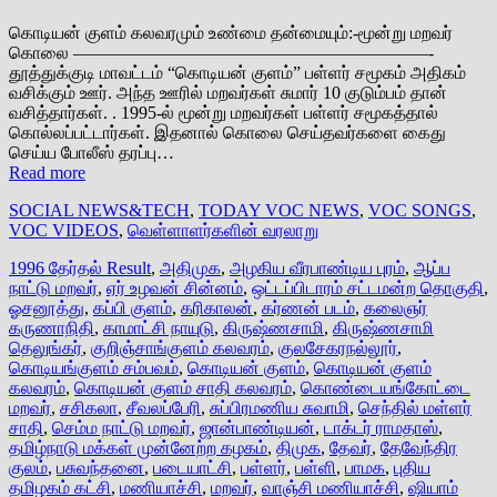
கொடியன் குளம் கலவரமும் உண்மை தன்மையும்:-மூன்று மறவர்
கொலை ————————————————————-
தூத்துக்குடி மாவட்டம் “கொடியன் குளம்” பள்ளர் சமூகம் அதிகம்
வசிக்கும் ஊர். அந்த ஊரில் மறவர்கள் சுமார் 10 குடும்பம் தான்
வசித்தார்கள். . 1995-ல் மூன்று மறவர்கள் பள்ளர் சமூகத்தால்
கொல்லப்பட்டார்கள். இதனால் கொலை செய்தவர்களை கைது
செய்ய போலீஸ் தரப்பு…
Read more
SOCIAL NEWS&TECH
,
TODAY VOC NEWS
,
VOC SONGS
,
VOC VIDEOS
,
வெள்ளாளர்களின் வரலாறு
1996 தேர்தல் Result
,
அதிமுக
,
அழகிய வீரபாண்டிய புரம்
,
ஆப்ப
நாட்டு மறவர்
,
ஏர் உழவன் சின்னம்
,
ஒட்டப்பிடாரம் சட்டமன்ற தொகுதி
,
ஓசனூத்து
,
கப்பி குளம்
,
கரிகாலன்
,
கர்ணன் படம்
,
கலைஞர்
கருணாநிதி
,
காமாட்சி நாயுடு
,
கிருஷ்ணசாமி
,
கிருஷ்ணசாமி
தெலுங்கர்
,
குறிஞ்சாங்குளம் கலவரம்
,
குலசேகரநல்லூர்
,
கொடியங்குளம் சம்பவம்
,
கொடியன் குளம்
,
கொடியன் குளம்
கலவரம்
,
கொடியன் குளம் சாதி கலவரம்
,
கொண்டையங்கோட்டை
மறவர்
,
சசிகலா
,
சீவலப்பேரி
,
சுப்பிரமணிய சுவாமி
,
செந்தில் மள்ளர்
சாதி
,
செம்ம நாட்டு மறவர்
,
ஜான்பாண்டியன்
,
டாக்டர் ராமதாஸ்
,
தமிழ்நாடு மக்கள் முன்னேற்ற கழகம்
,
திமுக
,
தேவர்
,
தேவேந்திர
குலம்
,
பசுவந்தனை
,
படையாட்சி
,
பள்ளர்
,
பள்ளி
,
பாமக
,
புதிய
தமிழகம் கட்சி
,
மணியாச்சி
,
மறவர்
,
வாஞ்சி மணியாச்சி
,
ஷியாம்