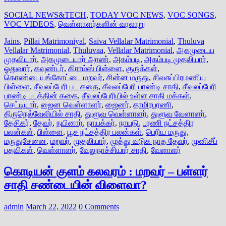
SOCIAL NEWS&TECH
,
TODAY VOC NEWS
,
VOC SONGS
,
VOC VIDEOS
,
வெள்ளாளர்களின் வரலாறு
Jains
,
Pillai Matrimoniyal
,
Saiva Vellalar Matrimonial
,
Thuluva
Vellalar Matrimonial
,
Thuluvaa
,
Vellalar Matrimonial
,
அகமுடைய
முதலியார்
,
அகமுடையார் அரண்
,
அகம்படி
,
அகம்படி முதலியார்
,
ஓதுவார்
,
கவுண்டர்
,
கிராம்ஸ் பிள்ளை
,
குருக்கள்
,
கொண்டையங்கோட்டை மறவர்
,
சின்ன மருது
,
சிவசுப்பிரமணிய
பிள்ளை
,
சீவலப்பேரி பட கதை
,
சீவலப்பேரி பாண்டி சாதி
,
சீவலப்பேரி
பாண்டி படத்தின் கதை
,
சீவலப்பேரியில் உள்ள சாதி மக்கள்
,
செட்டியார்
,
ஜைன வெள்ளாளர்
,
ஜைனர்
,
தாமிரபரணி
,
திருநெல்வேலியில் சாதி
,
துளுவ வெள்ளாளர்
,
துளுவ வேளாளர்
,
தேசிகர்
,
தேவர்
,
நயினார்
,
நாயக்கர்
,
நாயுடு
,
பரணி நட்சத்திர
பலன்கள்
,
பிள்ளை
,
பூச நட்சத்திர பலன்கள்
,
பெரிய மருது
,
மருதுசேனை
,
மறவர்
,
முதலியார்
,
முத்து வடுக நாத தேவர்
,
முனிசீப்
பதவிகள்
,
வெள்ளாளர்
,
வேலுநாச்சியார் சாதி
,
வேளாளர்
கொடியன் குளம் கலவரம் : மறவர் – பள்ளர்
சாதி சண்டையின் விளைவா?
admin
March 22, 2022
0 Comments