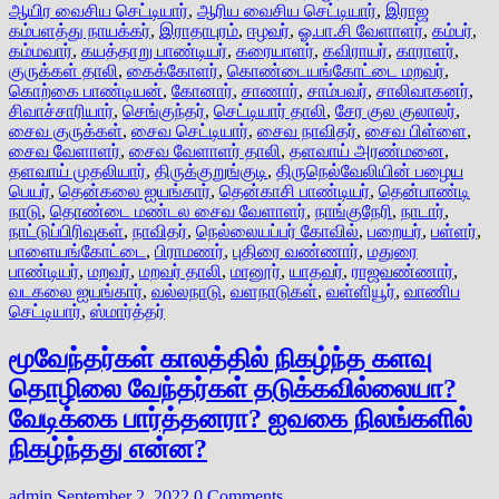
ஆயிர வைசிய செட்டியார்
,
ஆரிய வைசிய செட்டியார்
,
இராஜ
கம்பளத்து நாயக்கர்
,
இராதாபுரம்
,
ஈழவர்
,
ஓ.பா.சி வேளாளர்
,
கம்பர்
,
கம்மவார்
,
கயத்தாறு பாண்டியர்
,
கரையாளர்
,
கவிராயர்
,
காராளர்
,
குருக்கள் தாலி
,
கைக்கோளர்
,
கொண்டையங்கோட்டை மறவர்
,
கொற்கை பாண்டியன்
,
கோனார்
,
சாணார்
,
சாம்பவர்
,
சாலிவாகனர்
,
சிவாச்சாரியார்
,
செங்குந்தர்
,
செட்டியார் தாலி
,
சேர குல குலாலர்
,
சைவ குருக்கள்
,
சைவ செட்டியார்
,
சைவ நாவிதர்
,
சைவ பிள்ளை
,
சைவ வேளாளர்
,
சைவ வேளாளர் தாலி
,
தளவாய் அரண்மனை
,
தளவாய் முதலியார்
,
திருக்குறுங்குடி
,
திருநெல்வேலியின் பழைய
பெயர்
,
தென்கலை ஐயங்கார்
,
தென்காசி பாண்டியர்
,
தென்பாண்டி
நாடு
,
தொண்டை மண்டல சைவ வேளாளர்
,
நாங்குநேரி
,
நாடார்
,
நாட்டுப்பிரிவுகள்
,
நாவிதர்
,
நெல்லையப்பர் கோவில்
,
பறையர்
,
பள்ளர்
,
பாளையங்கோட்டை
,
பிராமணர்
,
புதிரை வண்ணார்
,
மதுரை
பாண்டியர்
,
மறவர்
,
மறவர் தாலி
,
மானூர்
,
யாதவர்
,
ராஜவண்ணார்
,
வடகலை ஐயங்கார்
,
வல்லநாடு
,
வளநாடுகள்
,
வள்ளியூர்
,
வாணிப
செட்டியார்
,
ஸ்மார்த்தர்
மூவேந்தர்கள் காலத்தில் நிகழ்ந்த களவு
தொழிலை வேந்தர்கள் தடுக்கவில்லையா?
வேடிக்கை பார்த்தனரா? ஐவகை நிலங்களில்
நிகழ்ந்தது என்ன?
admin
September 2, 2022
0 Comments