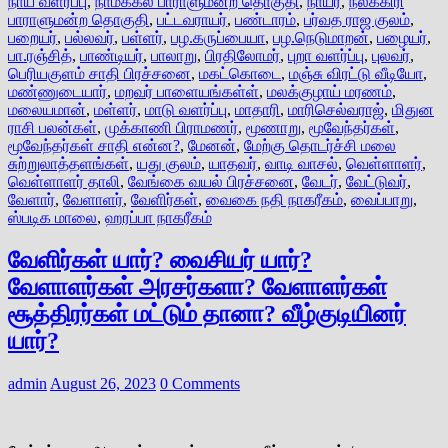
நாய் வளர்ப்பு
,
நாமக்கல் பாராளுமன்ற தொகுதி
,
நாயர்
,
நீலக்கிரி
பாராளுமன்ற தொகுதி
,
பட்டவராயர்
,
பண்டாரம்
,
பர்வத ராஜ குலம்
,
பறையர்
,
பல்லவர்
,
பள்ளர்
,
பழ.கருப்பையா
,
பழ.நெடுமாறன்
,
பழையர்
,
பா.ரஞ்சித்
,
பாண்டியர்
,
பாலாறு
,
பிரதிலோமர்
,
புறா வளர்ப்பு
,
புலவர்
,
பெரியகுளம் சாதி பிரச்சனை
,
மகட்கொடை
,
மஞ்சு விரட்டு வீடியோ
,
மண்ணுடையார்
,
மறவர் பாளையங்கள்ள்
,
மலக்குழாய் மரணம்
,
மலையமான்
,
மள்ளர்
,
மாடு வளர்ப்பு
,
மாதாரி
,
மாரிசெல்வராஜ்
,
மிதுன
ராசி பலன்கள்
,
முக்காணி பிராமணர்
,
மூணாறு
,
மூவேந்தர்கள்
,
மூவேந்தர்கள் சாதி என்ன?
,
மேனன்
,
மேற்கு தொடர்ச்சி மலை
சுற்றுலாத்தளங்கள்
,
யது குலம்
,
யாதவர்
,
வாடி வாசல்
,
வெள்ளாளர்
,
வெள்ளாளர் தாலி
,
வேங்கை வயல் பிரச்சனை
,
வேடர்
,
வேட்டுவர்
,
வேளார்
,
வேளாளர்
,
வேளிர்கள்
,
வைகை நதி நாகரீகம்
,
வைப்பாறு
,
ஸ்படிக மாலை
,
ஹரப்பா நாகரீகம்
வேளிர்கள் யார்? வைசியர் யார்?
வேளாளர்கள் அரசர்களா? வேளாளர்கள்
சூத்திரர்கள் மட்டும் தானா? வீழ்குடியினர்
யார்?
admin
August 26, 2023
0 Comments