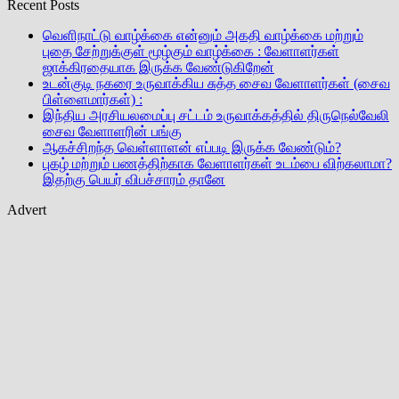
Recent Posts
வெளிநாட்டு வாழ்க்கை என்னும் அகதி வாழ்க்கை மற்றும்
புதை சேற்றுக்குள் மூழ்கும் வாழ்க்கை : வேளாளர்கள்
ஜாக்கிரதையாக இருக்க வேண்டுகிறேன்
உடன்குடி நகரை உருவாக்கிய சுத்த சைவ வேளாளர்கள் (சைவ
பிள்ளைமார்கள்) :
இந்திய அரசியலமைப்பு சட்டம் உருவாக்கத்தில் திருநெல்வேலி
சைவ வேளாளரின் பங்கு
ஆகச்சிறந்த வெள்ளாளன் எப்படி இருக்க வேண்டும்?
புகழ் மற்றும் பணத்திற்காக வேளாளர்கள் உடம்பை விற்கலாமா?
இதற்கு பெயர் விபச்சாரம் தானே
Advert