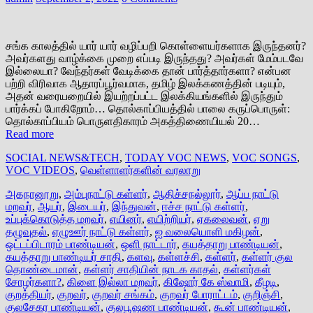
சங்க காலத்தில் யார் யார் வழிப்பறி கொள்ளையர்களாக இருந்தனர்?
அவர்களது வாழ்க்கை முறை எப்படி இருந்தது? அவர்கள் மேம்படவே
இல்லையா? வேந்தர்கள் வேடிக்கை தான் பார்த்தார்களா? என்பன
பற்றி விரிவாக ஆதாரப்பூர்வமாக, தமிழ் இலக்கணத்தின் படியும்,
அதன் வரையறையில் இயற்றப்பட்ட இலக்கியங்களில் இருந்தும்
பார்க்கப் போகிறோம்… தொல்காப்பியத்தில் பாலை கருப்பொருள்:
தொல்காப்பியம் பொருளதிகாரம் அகத்திணையியல் 20…
Read more
SOCIAL NEWS&TECH
,
TODAY VOC NEWS
,
VOC SONGS
,
VOC VIDEOS
,
வெள்ளாளர்களின் வரலாறு
அகநானூறு
,
அம்புநாட்டு கள்ளர்
,
ஆதிச்சநல்லூர்
,
ஆப்ப நாட்டு
மறவர்
,
ஆயர்
,
இடையர்
,
இந்துவன்
,
ஈச்ச நாட்டு கள்ளர்
,
உப்புக்கொடுத்த மறவர்
,
எயினர்
,
எயிற்றியர்
,
ஏகலைவன்
,
ஏறு
தழுவுதல்
,
ஏழுஊர் நாட்டு கள்ளர்
,
ஐ வலையொளி மகிழன்
,
ஒட்டப்பிடாரம் பாண்டியன்
,
ஒளி நாட்டார்
,
கயத்தாறு பாண்டியன்
,
கயத்தாறு பாண்டியர் சாதி
,
களவு
,
கள்ளச்சி
,
கள்ளர்
,
கள்ளர் குல
தொண்டைமான்
,
கள்ளர் சாதியின் நாடக காதல்
,
கள்ளர்கள்
சோழர்களா?
,
கிளை இல்லா மறவர்
,
கிஷோர் கே ஸ்வாமி
,
கீழடி
,
குறத்தியர்
,
குறவர்
,
குறவர் சங்கம்
,
குறவர் போராட்டம்
,
குறிஞ்சி
,
குலசேகர பாண்டியன்
,
குலபூஷண பாண்டியன்
,
கூன் பாண்டியன்
,