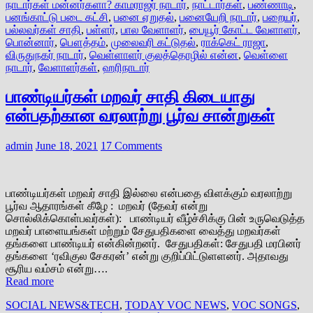
நாடார்கள் மன்னர்களா? காமராஜர் நாடார்
,
நாட்டார்கள்
,
பண்ணாடி
,
பனங்காட்டு படை கட்சி
,
பனை ஏறுதல்
,
பனையேறி நாடார்
,
பறையர்
,
பல்லவர்கள் சாதி
,
பள்ளர்
,
பால வேளாளர்
,
பையூர் கோட்ட வேளாளர்
,
பொன்னார்
,
பௌத்தம்
,
முலைவரி கட்டுதல்
,
ராக்கெட் ராஜா
,
விருதுநகர் நாடார்
,
வெள்ளாளர் குலத்தொழில் என்ன
,
வெள்ளை
நாடார்
,
வேளாளர்கள்
,
ஹரிநாடார்
பாண்டியர்கள் மறவர் சாதி கிடையாது
என்பதற்கான வரலாற்று பூர்வ சான்றுகள்
admin
June 18, 2021
17 Comments
பாண்டியர்கள் மறவர் சாதி இல்லை என்பதை விளக்கும் வரலாற்று
பூர்வ ஆதாரங்கள் கீழே : மறவர் (தேவர் என்று
சொல்லிக்கொள்பவர்கள்): பாண்டியர் வீழ்ச்சிக்கு பின் உருவெடுத்த
மறவர் பாளையங்கள் மற்றும் சேதுபதிகளை வைத்து மறவர்கள்
தங்களை பாண்டியர் என்கின்றனர். சேதுபதிகள்: சேதுபதி மரபினர்
தங்களை ‘ரவிகுல சேகரன்’ என்று குறிப்பிட்டுளளனர். அதாவது
சூரிய வம்சம் என்று….
Read more
SOCIAL NEWS&TECH
,
TODAY VOC NEWS
,
VOC SONGS
,