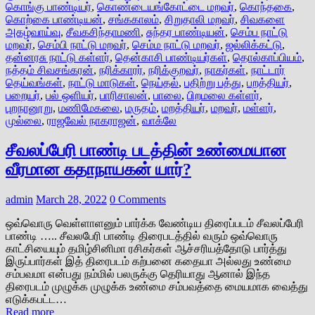
கொங்கு பாண்டியர்
,
கொண்டையங்கோட்டை மறவர்
,
கொந்தகை
,
கொற்கை பாண்டியன்
,
சங்ககாலம்
,
சிறுதாலி மறவர்
,
சிவகளை
அகழ்வாய்வு
,
சீவகசிந்தாமணி
,
சுந்தர பாண்டியன்
,
செம்ப நாட்டு
மறவர்
,
செம்பி நாட்டு மறவர்
,
செம்ம நாட்டு மறவர்
,
ஜல்லிக்கட்டு
,
தன்னரசு நாட்டு கள்ளர்
,
தென்காசி பாண்டியர்கள்
,
தொல்காப்பியம்
,
நத்தம் சிவசங்கரன்
,
நரிக்காரர்
,
நரிக்குறவர்
,
நாகர்கள்
,
நாட்டார்
தெய்வங்கள்
,
நாட்டு மாடுகள்
,
நெய்தல்
,
பதிற்று பத்து
,
பறத்தியர்
,
பறையர்
,
பல் ஒளியர்
,
பாரிசாலன்
,
பாலை
,
பிறமலை கள்ளர்
,
புறநானூறு
,
மணிமேகலை
,
மருதம்
,
மறத்தியர்
,
மறவர்
,
மள்ளர்
,
முல்லை
,
ராஜவேல் நாகராஜன்
,
வாக்லே
சீவலப்பேரி பாண்டி படத்தின் உண்மையான
வீரமான கதாநாயகன் யார்?
admin
March 28, 2022
0 Comments
ஒவ்வொரு வெள்ளாளனும் பார்க்க வேண்டிய திரைப்படம் சீவலப்பேரி
பாண்டி ….. சீவலபேரி பாண்டி திரைபடத்தில் வரும் ஒவ்வொரு
காட்சியையும் தமிழ்சினிமா ரசிகர்கள் ஆச்சரியத்தோடு பார்த்து
இருப்பார்கள் இத் திரைபடம் கற்பனை கதையா அல்லது உண்மை
சம்பவமா என்பது நம்மில் பலருக்கு தெரியாது ஆனால் இந்த
திரைபடம் முழுக்க முழுக்க உண்மை சம்பவத்தை மையமாக வைத்து
எடுக்கபட்ட…
Read more