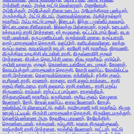
அக்கினி குலம்
,
அஞ்சு நாட்டு வெள்ளாளர்
,
அனுலோமர்
,
அம்பேத்கார்
,
அம்பேத்கார் சிலை உடைப்பு
,
அயோத்திதாச பண்டிதர்
,
அருந்ததியர்
,
ஆட்டு கிடாய்
,
ஆணவக்கொலை
,
ஆதிச்சநல்லூர்
நாகரீகம்
,
ஆப்ப நாட்டு மறவர்
,
இடையர்
,
இந்து - முஸ்லீம் கலவரம்
,
இரட்டைமலை சீனிவாசன்
,
இல்லத்து பிள்ளைமார்
,
ஈழவர்
,
உடையார்
,
உத்தமபுரம் சாதி பிரச்சனை
,
ஏர் தழுவுதல்
,
ஒட்டப்பிடாரம் வேள்
,
கடக
ராசி பலன்கள்
,
கரு.பழனியப்பன்
,
கருங்காலி மாலை
,
கருப்பசாமி
,
கரூர் பாராளுமன்ற தொகுதி
,
களப்பிரர்
,
களியக்காவிளை
,
காத்து
கருப்பு கலை
,
காயாமொழி நாடார்
,
காவேரி நதி நாகரீகம்
,
கிராமணி
,
கிருத்திகா உதயநிதி ஸ்டாலின் சாதி
,
கிருஷ்ணகிரி குறவர்
பிரச்சனை
,
கிழக்கு தொடர்ச்சி மலை
,
கீழடி நாகரீகம்
,
குடும்பர்
,
குயிலி வரலாறு
,
குறவர்
,
கொண்டையங்கோட்டை மறவர்
,
கோனார்
,
கோயம்புத்தூர் பாராளுமன்ற தொகுதி
,
கோழி வளர்ப்பு
,
கோவில்பட்டி
சாதி பிரச்சனை
,
கௌரவக்கொலை
,
சக்கிலியர்
,
சந்திர குலம்
,
சபரிஷன் சாதி
,
சாணார்
,
சாதனா
,
சாதி எனும் சாக்கடை
,
சாதி
எனும் தீண்டாமை
,
சாதி கலவரம்
,
சாதி சண்டை
,
சாதி மறுப்பு
திருமணம்
,
சாம்பவர்
,
சார்பட்டா பரம்பரை
,
சாளுக்கியர்
,
சிந்துசமவெளி நாகரீகம்
,
சுருதிமான்
,
சூரிய குலம்
,
செழுகை
வேளாளர்
,
சேரர்
,
சேவல் வளர்ப்பு
,
சைவ வேளாளர்
,
சோழர்
,
ஜல்லிக்கட்டு விளையாட்டு
,
தலித்
,
தாமிரபரணி நதி நாகரீகம்
,
திமுக
ஊழல் பட்டியல்
,
திருச்சி பாராளுமன்ற தொகுதி
,
திருவிடைமருத்தூர்
,
தெண்பெண்ணை ஆறு
,
தேவநேய பாவணர்
,
தேவேந்திரர்
,
தொண்டைமான்
,
நத்தமான்
,
நம்பூதிரி
,
நாகை திருவள்ளுவன்
,
நாங்குநேரி சாதி பிரச்சனை
,
நாஞ்சில் வேளாளர்
,
நாட்டார்
,
நாட்டு