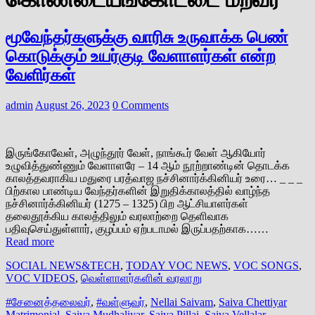
மூவேந்தர்களுக்கு வாரிசு உருவாக்க பெண்
கொடுக்கும் உயர்குடி வேளாளர்கள் என்ற
வேளிர்கள்
admin
August 26, 2023
0 Comments
இருங்கோவேள், அழுந்தூர் வேள், நாங்கூர் வேள் ஆகியோர்
உழுவித்துண்ணும் வேளாளரே – 14 ஆம் நூற்றாண்டின் தொடக்க
காலத்தவராகிய மதுரை பரத்வாஜ நச்சினார்க்கினியர் உரை… _ _ _
பிற்கால பாண்டிய வேந்தர்களின் இறுதிக்காலத்தில் வாழ்ந்த
நச்சினார்க்கினியர் (1275 – 1325) பிற ஆட்சியாளர்கள்
தலைதூக்கிய காலத்திலும் வரலாற்றை தெளிவாக
பதிவுசெய்துள்ளார், குழப்பம் ஏற்படாமல் இருப்பதற்காக……
Read more
SOCIAL NEWS&TECH
,
TODAY VOC NEWS
,
VOC SONGS
,
VOC VIDEOS
,
வெள்ளாளர்களின் வரலாறு
#சேனைத்தலைவர்
,
#வள்ளுவர்
,
Nellai Saivam
,
Saiva Chettiyar
Matrimonial
,
Saiva Mudhaliyar
,
Saiva Pillai
,
Saiva Vellalar
,