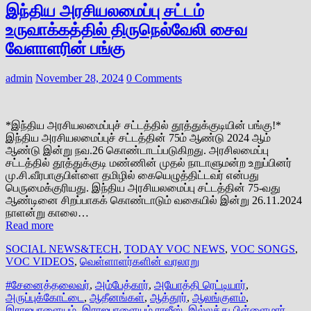
இந்திய அரசியலமைப்பு சட்டம்
உருவாக்கத்தில் திருநெல்வேலி சைவ
வேளாளரின் பங்கு
admin
November 28, 2024
0 Comments
*இந்திய அரசியலமைப்புச் சட்டத்தில் தூத்துக்குடியின் பங்கு!*
இந்திய அரசியலமைப்புச் சட்டத்தின் 75ம் ஆண்டு 2024 ஆம்
ஆண்டு இன்று நவ.26 கொண்டாடப்படுகிறது. அரசிலமைப்பு
சட்டத்தில் தூத்துக்குடி மண்ணின் முதல் நாடாளுமன்ற உறுப்பினர்
மு.சி.வீரபாகுபிள்ளை தமிழில் கையெழுத்திட்டவர் என்பது
பெருமைக்குரிய‌து. இந்திய அரசியலமைப்பு சட்டத்தின் 75-வது
ஆண்டினை சிறப்பாகக் கொண்டாடும் வகையில் இன்று 26.11.2024
நாளன்று காலை…
Read more
SOCIAL NEWS&TECH
,
TODAY VOC NEWS
,
VOC SONGS
,
VOC VIDEOS
,
வெள்ளாளர்களின் வரலாறு
#சேனைத்தலைவர்
,
அம்பேத்கார்
,
அயோத்தி ரெட்டியார்
,
அருப்புக்கோட்டை
,
ஆதீனங்கள்
,
ஆத்தூர்
,
ஆலங்குளம்
,
இராஜபாளையம்
,
இராஜபாளையம் ராஜீஸ்
,
இல்லத்து பிள்ளைமார்
,