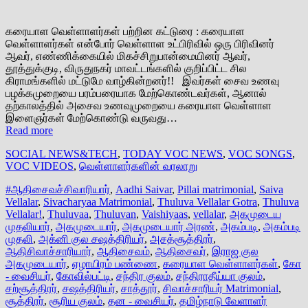
கரையாள வெள்ளாளர்கள் பற்றின கட்டுரை : கரையாள
வெள்ளாளர்கள் என்போர் வெள்ளாள உட்பிரிவில் ஒரு பிரிவினர்
ஆவர், எண்ணிக்கையில் மிகச்சிறுபான்மையினர் ஆவர்,
தூத்துக்குடி, விருதுநகர் மாவட்டங்களில் குறிப்பிட்ட சில
கிராமங்களில் மட்டுமே வாழ்கின்றனர்!! இவர்கள் சைவ உணவு
பழக்கமுறையை பரம்பரையாக மேற்கொண்டவர்கள், ஆனால்
தற்காலத்தில் அசைவ உணவுமுறையை கரையாள வெள்ளாள
இளைஞர்கள் மேற்கொண்டு வருவது…
Read more
SOCIAL NEWS&TECH
,
TODAY VOC NEWS
,
VOC SONGS
,
VOC VIDEOS
,
வெள்ளாளர்களின் வரலாறு
#ஆதிசைவச்சிவாரியார்
,
Aadhi Saivar
,
Pillai matrimonial
,
Saiva
Vellalar
,
Sivacharyaa Matrimonial
,
Thuluva Vellalar Gotra
,
Thuluva
Vellalar!
,
Thuluvaa
,
Thuluvan
,
Vaishiyaas
,
vellalar
,
அகமுடைய
முதலியார்
,
அகமுடையார்
,
அகமுடையார் அரண்
,
அகம்படி
,
அகம்படி
முதலி
,
அக்னி குல சஷத்திரியர்
,
அசத்சூத்திரர்
,
ஆதிசிவாச்சாரியார்
,
ஆதிசைவம்
,
ஆதிசைவர்
,
இராஜ குல
அகமுடையார்
,
ஏழாயிரம் பண்ணை
,
கரையாள வெள்ளாளர்கள்
,
கோ
- வைசியர்
,
கோவில்பட்டி
,
சந்திர குலம்
,
சந்திராதீய்யா குலம்
,
சற்சூத்திரர்
,
சஷத்திரியர்
,
சாத்தூர்
,
சிவாச்சாரியர் Matrimonial
,
சூத்திரர்
,
சூரிய குலம்
,
தன - வைசியர்
,
தமிழ்நாடு வேளாளர்