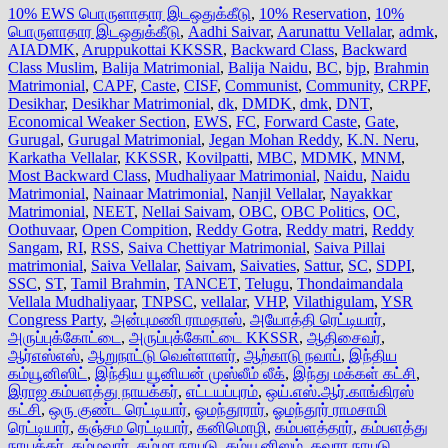
10% EWS பொருளாதார இடஒதுக்கீடு
,
10% Reservation
,
10%
பொருளாதார இடஒதுக்கீடு
,
Aadhi Saivar
,
Aarunattu Vellalar
,
admk
,
AIADMK
,
Aruppukottai KKSSR
,
Backward Class
,
Backward
Class Muslim
,
Balija Matrimonial
,
Balija Naidu
,
BC
,
bjp
,
Brahmin
Matrimonial
,
CAPF
,
Caste
,
CISF
,
Communist
,
Community
,
CRPF
,
Desikhar
,
Desikhar Matrimonial
,
dk
,
DMDK
,
dmk
,
DNT
,
Economical Weaker Section
,
EWS
,
FC
,
Forward Caste
,
Gate
,
Gurugal
,
Gurugal Matrimonial
,
Jegan Mohan Reddy
,
K.N. Neru
,
Karkatha Vellalar
,
KKSSR
,
Kovilpatti
,
MBC
,
MDMK
,
MNM
,
Most Backward Class
,
Mudhaliyaar Matrimonial
,
Naidu
,
Naidu
Matrimonial
,
Nainaar Matrimonial
,
Nanjil Vellalar
,
Nayakkar
Matrimonial
,
NEET
,
Nellai Saivam
,
OBC
,
OBC Politics
,
OC
,
Oothuvaar
,
Open Compition
,
Reddy Gotra
,
Reddy matri
,
Reddy
Sangam
,
RI
,
RSS
,
Saiva Chettiyar Matrimonial
,
Saiva Pillai
matrimonial
,
Saiva Vellalar
,
Saivam
,
Saivaties
,
Sattur
,
SC
,
SDPI
,
SSC
,
ST
,
Tamil Brahmin
,
TANCET
,
Telugu
,
Thondaimandala
Vellala Mudhaliyaar
,
TNPSC
,
vellalar
,
VHP
,
Vilathigulam
,
YSR
Congress Party
,
அன்புமணி ராமதாஸ்
,
அயோத்தி ரெட்டியார்
,
அருப்புக்கோட்டை
,
அருப்புக்கோட்டை KKSSR
,
ஆதிசைவர்
,
ஆர்எஸ்எஸ்
,
ஆறுநாட்டு வெள்ளாளர்
,
ஆற்காடு நவாப்
,
இந்திய
கம்யூனிஸிட்
,
இந்திய யூனியன் முஸ்லீம் லீக்
,
இந்து மக்கள் கட்சி
,
இராஜ கம்பளத்து நாயக்கர்
,
எட்டயப்புரம்
,
ஒய்.எஸ்.ஆர்.காங்கிரஸ்
கட்சி
,
ஒரு குண்ட ரெட்டியார்
,
ஓமந்தூரார்
,
ஓமந்தூர் ராமசாமி
ரெட்டியார்
,
கஞ்சம ரெட்டியார்
,
கனிமொழி
,
கம்பளத்தார்
,
கம்பளத்து
நாயக்கர்
,
கம்மவார்
,
கம்மா நாயுடு
,
கம்யூனிஸம்
,
கவுரா நாயுடு
,