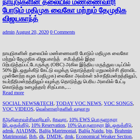
நாயுடுகளின் தலையில் மண்ணைவாரி
போடும் மதிமுக வைகோ மற்றும் தேமுதிக
விஜயகாந்த்
admin
August 20, 2020
0 Comments
நாயுடுகளின் தலையில் மண்ணைவாரி போடும் மதிமுக வைகோ
மற்றும் தேமுதிக விஜயகாந்த் சமீபத்தில் இதர
பிற்படுத்தப்பட்டோருக்கு (OBC) அகில இந்திய மருத்துவ படிப்பில்
50% இடஒதுக்கீடு கேட்டு வழக்கு தொடுத்தார் மறுமலர்ச்சி திராவிட
முன்னேற்ற கழக (மதிமுக) வைகோ அவர்கள் உச்சநீதிமன்றத்திலும்,
உயர்நீதிமன்றத்திலும் வழக்கு தொடுத்து பெரிய அளவில் பேட்டி
கொடுத்து உழைத்தார் சிறப்பாக,…
Read more
SOCIAL NEWS&TECH
,
TODAY VOC NEWS
,
VOC SONGS
,
VOC VIDEOS
,
வெள்ளாளர்களின் வரலாறு
#ஆதிசைவச்சிவாரியார்
,
#கவுரா
,
10% EWS பொருளாதார
இடஒதுக்கீடு
,
10% Reservation
,
10% பொருளாதார இடஒதுக்கீடு
,
admk
,
AIADMK
,
Balija Matrimonial
,
Balija Naidu
,
bjp
,
Brahmin
Matrimonial
,
Brh
,
dk
,
DMDK
,
dmk
,
Economical Weaker Section
,