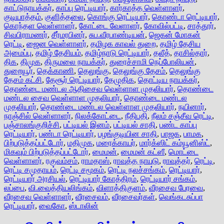
காட்டுநாயக்கர்
,
காப்பு ரெட்டியார்
,
கார்காத்த வெள்ளாளர்
,
குடியாத்தம்
,
குளித்தலை
,
கொங்கு ரெட்டியார்
,
கொண்டா ரெட்டியார்
,
கொந்தள வெள்ளாளர்
,
கோட்டை வேளாளர்
,
கோவில்பட்டி
,
சாத்தூர்
,
சிவபிராமணர்
,
சீர்மரபினர்
,
சுப.வீரபாண்டியன்
,
ஜெகன் மோகன்
ரெட்டி
,
ஜைன வெள்ளாளர்
,
தமிழக காவல் துறை
,
தமிழ் தேசிய
அமைப்பு
,
தமிழ் தேசியம்
,
தமிழ்நாடு ரெட்டியார்
,
தலீத்
,
தாசில்தார்
,
திக
,
திமுக
,
திருமலை நாயக்கர்
,
துரைச்சாமி நெப்போலியன்
,
துறையூர்
,
தெக்காணி
,
தெலுங்கு
,
தெலுங்கு தேசம்
,
தெலுங்கு
தேசம் கட்சி
,
தேசூர் ரெட்டியார்
,
தேமுதிக
,
தொட்டிய நாயக்கர்
,
தொண்டை மண்டல ஆதிசைவ வெள்ளாள முதலியார்
,
தொண்டை
மண்டல சைவ வெள்ளாள முதலியார்
,
தொண்டை மண்டல
முதலியார்
,
தொண்டை மண்டல வெள்ளாள முதலியார்
,
நயினார்
,
நாஞ்சில் வெள்ளாளர்
,
நிலக்கோட்டை
,
நீதிபதி
,
நீலம் சஞ்சீவ ரெட்டி
,
பஞ்சாலங்குறிச்சி
,
பட்டியல் இனம்
,
பட்டியல் சாதி
,
பண்ட காப்பு
ரெட்டியார்
,
பண்டா ரெட்டியார்
,
பழங்குடியின சாதி
,
பாஜக
,
பாமக
,
பிற்படுத்தப்பட்டோர்
,
மதிமுக
,
மரைக்காயர்
,
மார்க்ஸிட் கம்யூனிஸ்ட்
,
மிகவும் பிற்படுத்தப்பட்டோர்
,
மைமன்
,
மைமன் கட்ஸீ
,
மொட்டை
வெள்ளாளர்
,
ரகுவம்சம்
,
ராமதாஸ்
,
ராவுத்த நாயுடு
,
ராவுத்தர்
,
ரெட்டி
,
ரெட்டி சமுதாயம்
,
ரெட்டி சமூகம்
,
ரெட்டி நலச்சங்கம்
,
ரெட்டியார்
,
ரெட்டியார் அரசியல்
,
ரெட்டியார் கோத்திரம்
,
ரெட்டியார் சங்கம்
,
லப்பை
,
வி.வைத்தியலிங்கம்
,
விளாத்திகுளம்
,
வீரசைவ பேரவை
,
வீரசைவ வெள்ளாளர்
,
வீரசைவம்
,
வீரசைவர்கள்
,
வெங்கடசுப்பா
ரெட்டியார்
,
வைகோ
,
ஸ்டாலின்