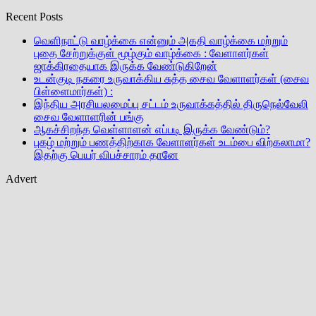
Recent Posts
வெளிநாட்டு வாழ்க்கை என்னும் அகதி வாழ்க்கை மற்றும்
புதை சேற்றுக்குள் மூழ்கும் வாழ்க்கை : வேளாளர்கள்
ஜாக்கிரதையாக இருக்க வேண்டுகிறேன்
உடன்குடி நகரை உருவாக்கிய சுத்த சைவ வேளாளர்கள் (சைவ
பிள்ளைமார்கள்) :
இந்திய அரசியலமைப்பு சட்டம் உருவாக்கத்தில் திருநெல்வேலி
சைவ வேளாளரின் பங்கு
ஆகச்சிறந்த வெள்ளாளன் எப்படி இருக்க வேண்டும்?
புகழ் மற்றும் பணத்திற்காக வேளாளர்கள் உடம்பை விற்கலாமா?
இதற்கு பெயர் விபச்சாரம் தானே
Advert