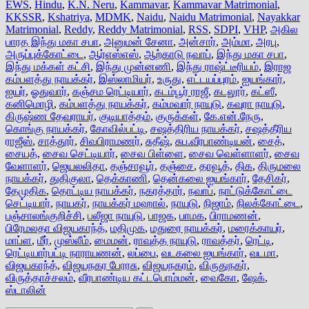
EWS
,
Hindu
,
K.N. Neru
,
Kammavar
,
Kammavar Matrimonial
,
KKSSR
,
Kshatriya
,
MDMK
,
Naidu
,
Naidu Matrimonial
,
Nayakkar
Matrimonial
,
Reddy
,
Reddy Matrimonial
,
RSS
,
SDPI
,
VHP
,
அகில
பாரத இந்து மகா சபா
,
அனுமன் சேனா
,
அன்சார்
,
அம்மா
,
அரபு
,
அருப்புக்கோட்டை
,
ஆர்எஸ்எஸ்
,
ஆற்காடு நவாப்
,
இந்து மகா சபா
,
இந்து மக்கள் கட்சி
,
இந்து முன்னணி
,
இந்து ராஷ்ட்டீரியம்
,
இராஜ
கம்பளத்து நாயக்கர்
,
இஸ்லாமியர்
,
உருது
,
எட்டயப்புரம்
,
ஐயங்கார்
,
ஐயர்
,
ஓதுவார்
,
கஞ்சம ரெட்டியார்
,
கடம்பூர் ராஜீ
,
கடலூர்
,
கட்ஸீ
,
கனிமொழி
,
கம்பளத்து நாயக்கர்
,
கம்மவார் நாயுடு
,
கவுரா நாயுடு
,
கிருஷ்ண தேவராயர்
,
குடியாத்தம்
,
குருக்கள்
,
கே.என்.நேரு
,
கொங்கு நாயக்கர்
,
கோவில்பட்டி
,
சஷத்திரிய நாயக்கர்
,
சஷத்தீரிய
ராஜீஸ்
,
சாத்தூர்
,
சிவபிராமணர்
,
சுதீஷ்
,
சுப.வீரபாண்டியன்
,
சைத்
,
சையத்
,
சைவ செட்டியார்
,
சைவ பிள்ளை
,
சைவ வெள்ளாளர்
,
சைவ
வேளாளர்
,
ஜெயலலிதா
,
தஞ்சாவூர்
,
தஞ்சை
,
தாவூத்
,
திக
,
திருமலை
நாயக்கர்
,
துதிகுலா
,
தெக்காணி
,
தென்கலை ஐயங்கார்
,
தேசிகர்
,
தேமுதிக
,
தொட்டிய நாயக்கர்
,
நகரத்தார்
,
நவாப்
,
நாட்டுக்கோட்டை
செட்டியார்
,
நாயகர்
,
நாயக்கர் மஹால்
,
நாயுடு
,
நிஜாம்
,
நிலக்கோட்டை
,
பஞ்சாலங்குறிச்சி
,
பலீஜா நாயுடு
,
பாஜக
,
பாமக
,
பிராமணன்
,
பிரேமலதா விஜயகாந்த்
,
மதிமுக
,
மதுரை நாயக்கர்
,
மரைக்காயர்
,
மாப்ள
,
மீர்
,
முஸ்லீம்
,
மைமன்
,
ராவுத்த நாயுடு
,
ராவுத்தர்
,
ரெட்டி
,
ரெட்டியார்பட்டி நாராயணன்
,
லப்பை
,
வடகலை ஐயங்கார்
,
வடமா
,
விஜயகாந்த்
,
விஜயநகர பேரரசு
,
விஜயநகரம்
,
விருதுநகர்
,
விருத்தாச்சலம்
,
வீரபாண்டிய கட்டபொம்மன்
,
வைகோ
,
ஷேக்
,
ஸ்டாலின்