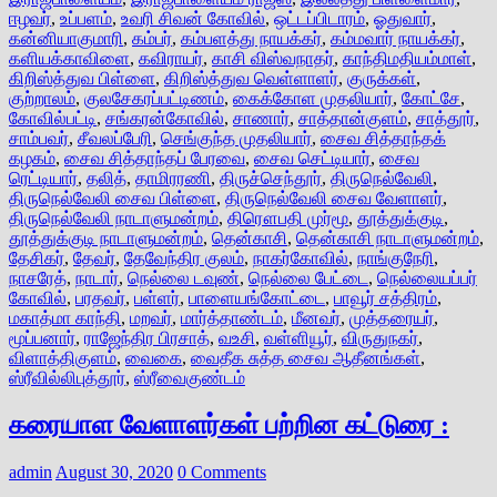
ஈழவர்
,
உப்பளம்
,
உவரி சிவன் கோவில்
,
ஒட்டப்பிடாரம்
,
ஓதுவார்
,
கன்னியாகுமாரி
,
கம்பர்
,
கம்பளத்து நாயக்கர்
,
கம்மவார் நாயக்கர்
,
களியக்காவிளை
,
கவிராயர்
,
காசி விஸ்வநாதர்
,
காந்திமதியம்மாள்
,
கிறிஸ்த்துவ பிள்ளை
,
கிறிஸ்த்துவ வெள்ளாளர்
,
குருக்கள்
,
குற்றாலம்
,
குலசேகரப்பட்டிணம்
,
கைக்கோள முதலியார்
,
கோட்சே
,
கோவில்பட்டி
,
சங்கரன்கோவில்
,
சாணார்
,
சாத்தான்குளம்
,
சாத்தூர்
,
சாம்பவர்
,
சீவலப்பேரி
,
செங்குந்த முதலியார்
,
சைவ சித்தாந்தக்
கழகம்
,
சைவ சித்தாந்தப் பேரவை
,
சைவ செட்டியார்
,
சைவ
ரெட்டியார்
,
தலித்
,
தாமிரரணி
,
திருச்செந்தூர்
,
திருநெல்வேலி
,
திருநெல்வேலி சைவ பிள்ளை
,
திருநெல்வேலி சைவ வேளாளர்
,
திருநெல்வேலி நாடாளுமன்றம்
,
திரௌபதி முர்மூ
,
தூத்துக்குடி
,
தூத்துக்குடி நாடாளுமன்றம்
,
தென்காசி
,
தென்காசி நாடாளுமன்றம்
,
தேசிகர்
,
தேவர்
,
தேவேந்திர குலம்
,
நாகர்கோவில்
,
நாங்குநேரி
,
நாசரேத்
,
நாடார்
,
நெல்லை டவுண்
,
நெல்லை பேட்டை
,
நெல்லையப்பர்
கோவில்
,
பரதவர்
,
பள்ளர்
,
பாளையங்கோட்டை
,
பாவூர் சத்திரம்
,
மகாத்மா காந்தி
,
மறவர்
,
மார்த்தாண்டம்
,
மீனவர்
,
முத்தரையர்
,
மூப்பனார்
,
ராஜேந்திர பிரசாத்
,
வஉசி
,
வள்ளியூர்
,
விருதுநகர்
,
விளாத்திகுளம்
,
வைகை
,
வைதீக சுத்த சைவ ஆதீனங்கள்
,
ஸ்ரீவில்லிபுத்தூர்
,
ஸ்ரீவைகுண்டம்
கரையாள வேளாளர்கள் பற்றின கட்டுரை :
admin
August 30, 2020
0 Comments