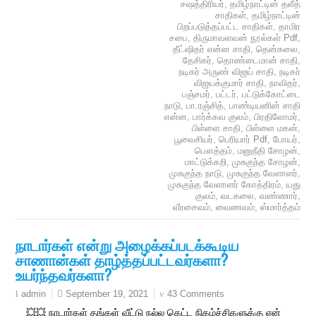
சஷத்திரியர்
,
தமிழ்நாட்டின் தலீத்
சாதிகள்
,
தமிழ்நாட்டின்
பிறப்படுத்தப்பட்ட சாதிகள்
,
தாமிர
சபை
,
திருமாவளவன் நூல்கள் Pdf
,
தீட்ஷிதர் என்ன சாதி
,
தென்கலை
,
தேசிகர்
,
தொண்டைமான் சாதி
,
நடிகர் அருண் விஜய் சாதி
,
நடிகர்
விஜயக்குமார் சாதி
,
நாவிதர்
,
பஞ்சமர்
,
பட்டர்
,
பட்டுக்கோட்டை
நாடு
,
பா.ரஞ்சித்
,
பாண்டியனின் சாதி
என்ன
,
பார்க்கவ குலம்
,
பிரதிலோமர்
,
பிள்ளை சாதி
,
பிள்ளை மகன்
,
பூவைசியர்
,
பெரியார் Pdf
,
போயர்
,
பௌத்தம்
,
மனுநீதி சோழன்
,
மாட்டுக்கறி
,
முசுகுந்த சோழன்
,
முசுகுந்த நாடு
,
முசுகுந்த வேளாளர்
,
முசுகுந்த வேளாளர் கோத்திரம்
,
யது
குலம்
,
வடகலை
,
வண்ணார்
,
வீரசைவம்
,
வைணவம்
,
ஸ்மார்த்தம்
நாடார்கள் என்று அழைக்கப்படக்கூடிய
சாணான்கள் தாழ்த்தப்பட்டவர்களா?
உயர்ந்தவர்களா?
September 19, 2021
43 Comments
admin
💥💥 நாடார்கள் தங்கள் வீட்டு நல்ல கெட்ட நிகழ்ச்சிகளுக்கு ஏன்