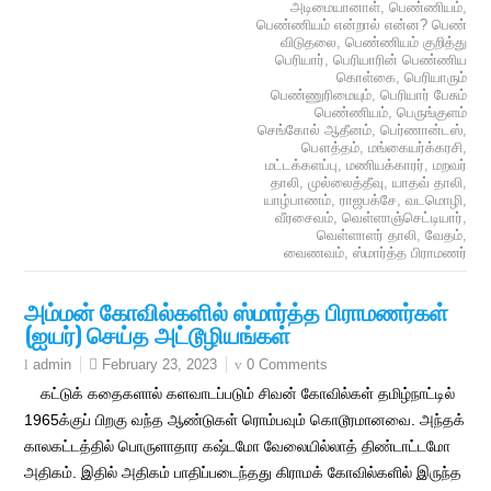
அடிமையானாள்
,
பெண்ணியம்
,
பெண்ணியம் என்றால் என்ன? பெண்
விடுதலை
,
பெண்ணியம் குறித்து
பெரியார்
,
பெரியாரின் பெண்ணிய
கொள்கை
,
பெரியாரும்
பெண்ணுரிமையும்
,
பெரியார் பேசும்
பெண்ணியம்
,
பெருங்குளம்
செங்கோல் ஆதீனம்
,
பெர்ணான்டஸ்
,
பௌத்தம்
,
மங்கையர்க்கரசி
,
மட்டக்களப்பு
,
மணியக்காரர்
,
மறவர்
தாலி
,
முல்லைத்தீவு
,
யாதவ் தாலி
,
யாழ்பாணம்
,
ராஜபக்சே
,
வடமொழி
,
வீரசைவம்
,
வெள்ளாஞ்செட்டியார்
,
வெள்ளாளர் தாலி
,
வேதம்
,
வைணவம்
,
ஸ்மார்த்த பிராமணர்
அம்மன் கோவில்களில் ஸ்மார்த்த பிராமணர்கள்
(ஐயர்) செய்த அட்டூழியங்கள்
February 23, 2023
0 Comments
admin
கட்டுக் கதைகளால் களவாடப்படும் சிவன் கோவில்கள் தமிழ்நாட்டில்
1965க்குப் பிறகு வந்த ஆண்டுகள் ரொம்பவும் கொடூரமானவை. அந்தக்
காலகட்டத்தில் பொருளாதார கஷ்டமோ வேலையில்லாத் திண்டாட்டமோ
அதிகம். இதில் அதிகம் பாதிப்படைந்தது கிராமக் கோவில்களில் இருந்த