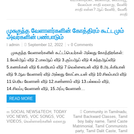
வேலம்மா சாதி வரலாறு
,
வேளிர்
சாதி என்ன? ஆய் வேளிர்
,
வேளீர்
சாதி
முசுகுந்த வேளாளர்களின் கோத்திரம் கூட்டமும்
அவர்களின் பண்பாடும்
September 12, 2022
0 Comments
admin
முசுகுந்த வேளாளர்களின் கூட்டப்பெயர்கள் அல்லது கோத்திரங்கள்:
1.வேள்ஆய் வீடு 2.பாலஆய் வீடு 3.குப்பஆய் வீடு 4.சுந்தஆய்வீடு
5.கணக்கன் வீடு 6.காரியாம் வீடு 7.வெள்ளையன் வீடு 8.அடக்கியான்
வீடு 9.ஆவ வேளாளர் வீடு அல்லது கோட்டையன் வீடு 10.சிலம்பாயி வீடு
11.பெரிய வேளாண் வீடு 12.கண்ணாம் வீடு 13.பல்லவம் வீடு,
14.சிவப்பு வேளாண் வீடு, 15.அப்பு வேளாண்…
READ MORE
SOCIAL NEWS&TECH
,
TODAY
Community in Tamilnadu
,
VOC NEWS
,
VOC SONGS
,
VOC
Tamil Backward Classes
,
Tamil
VIDEOS
,
வெள்ளாளர்களின் வரலாறு
boy baby name
,
Tamil Caste
Matrimonial
,
Tamil Communists
party
,
Tamil Dalit Caste
,
Tamil