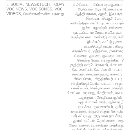
SOCIAL NEWS&TECH
,
TODAY
அம்பட்டர்
,
அய்யா வைகுண்டர்
,
VOC NEWS
,
VOC SONGS
,
VOC
ஆசீவிகம்
,
ஆடி அம்மாவாசை
,
VIDEOS
,
வெள்ளாளர்களின் வரலாறு
ஆத்தி மாலை
,
ஆயர்
,
இசவாகு
,
இடையர்
,
இலஞ்சி வேள்
,
உதயேந்திரம் செப்பேடு
,
எட்டயப்புரம்
ஜமீன்
,
ஏழாயிரம் பண்ணை
,
ஒட்டப்பிடாரம் வேள்
,
கம்போடியா
,
கருங்குவளை
,
களப்பிரர் சாதி
,
கள்
இயக்கம்
,
காட்டு பூனை
,
காயாமொழி நாடார்
,
கீழை
சாளுக்கியர்
,
குந்தவை
,
குலசேகர
பட்டிணம்
,
குலசை
,
குவளை மலர்
,
கொங்கு வேளாளர் சூத்திரரா?
சூத்திரர் யார்?
,
கோனார்
,
கோபன்
,
கோவைசியர்
,
கோஸ்வாமி
,
சட்டர்
,
சமணம்
,
சலவைத்துறை
,
சாணார்
,
சிங்க கொடி
,
சித்திரமேழி பட்டர்
,
சித்திரமேழி பெரிய நாட்டார்
,
சுந்தர
பாண்டியன்
,
செங்குவளை
,
செஞ்சி
கோட்டை வரலாறு
,
சேதிராயர்
,
சைவ
மருத்துவர்
,
சோழியன் குடுமி
,
ஜெயமோகன் சாதி
,
தஞ்சாவூர்
நாயக்கர்
,
தனவைசியர்
,
தமிழ்
மாதங்கள்
,
திருச்செந்தூர் கோவில்
யார் கட்டியது
,
திருமலை நாயக்கர்
,
தூரன் கூட்டம்
,
தென்னவன்
,
தை
அம்மாவாசை
,
நட்சத்திரம் நகர்கிறது
படத்தின் அரசியல்
,
நந்த கோபன்
,