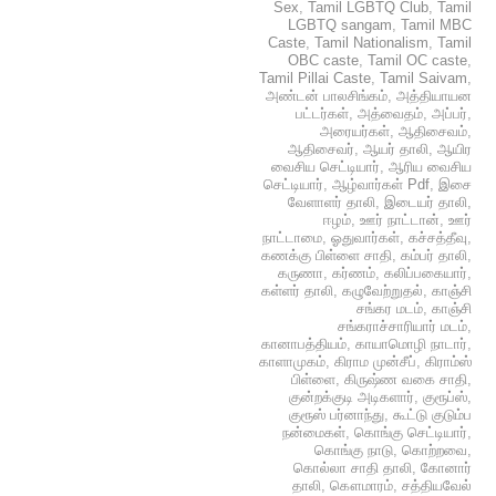
Sex
,
Tamil LGBTQ Club
,
Tamil
LGBTQ sangam
,
Tamil MBC
Caste
,
Tamil Nationalism
,
Tamil
OBC caste
,
Tamil OC caste
,
Tamil Pillai Caste
,
Tamil Saivam
,
அண்டன் பாலசிங்கம்
,
அத்தியாயன
பட்டர்கள்
,
அத்வைதம்
,
அப்பர்
,
அரையர்கள்
,
ஆதிசைவம்
,
ஆதிசைவர்
,
ஆயர் தாலி
,
ஆயிர
வைசிய செட்டியார்
,
ஆரிய வைசிய
செட்டியார்
,
ஆழ்வார்கள் Pdf
,
இசை
வேளாளர் தாலி
,
இடையர் தாலி
,
ஈழம்
,
ஊர் நாட்டான்
,
ஊர்
நாட்டாமை
,
ஓதுவார்கள்
,
கச்சத்தீவு
,
கணக்கு பிள்ளை சாதி
,
கம்பர் தாலி
,
கருணா
,
கர்ணம்
,
கலிப்பகையார்
,
கள்ளர் தாலி
,
கழுவேற்றுதல்
,
காஞ்சி
சங்கர மடம்
,
காஞ்சி
சங்கராச்சாரியார் மடம்
,
கானாபத்தியம்
,
காயாமொழி நாடார்
,
காளாமுகம்
,
கிராம முன்சீப்
,
கிராம்ஸ்
பிள்ளை
,
கிருஷ்ண வகை சாதி
,
குன்றக்குடி அடிகளார்
,
குரூப்ஸ்
,
குரூஸ் பர்னாந்து
,
கூட்டு குடும்ப
நன்மைகள்
,
கொங்கு செட்டியார்
,
கொங்கு நாடு
,
கொற்றவை
,
கொல்லா சாதி தாலி
,
கோனார்
தாலி
,
கௌமாரம்
,
சத்தியவேல்