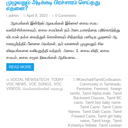
முழுவதும் அடிக்கடி பிரச்சாரம் செய்தது
எதனை?
April 8, 2023
0 Comments
admin
ஆகமங்கள் இன்றேல் ஆலயங்கள் இல்லை! சைவ சமய
வளர்ச்சிக்காகவும், சைவ சமயிகள் தம் அடையாளத்தை பறிகொடுத்து
விடாமல் தக்க வைத்துக் கொள்ளவும் சித்தாந்த பண்டித பூஷணம் ஆ.
ஈசுரமூர்த்திப் பி்ளளை அவர்கள், தம் வாணாள் முழுவதும் சில
விஷயங்களை வலியுறுத்தி வந்தார். அவை: 1. சைவ விதி, சைவ
சமயம், சைவ சமூக நிலயங்கள் ஆகியவை…
READ MORE
SOCIAL NEWS&TECH
,
TODAY
#KeezhadiTamilCivilisation
,
VOC NEWS
,
VOC SONGS
,
VOC
Community in Tamilnadu
,
VIDEOS
,
வெள்ளாளர்களின் வரலாறு
Feminine
,
Feminist
,
foreign
tamils
,
Tamil Alpha male
,
Tamil
Backward Classes
,
Tamil BC
caste
,
Tamil boy baby name
,
Tamil Caste
,
Tamil Caste
Names
,
Tamil Dalit Caste
,
Tamil
Forward Caste
,
Tamil girl baby
name
,
Tamil kings
,
Tamil
Kshatriya Vellalar
,
Tamil Lesbian