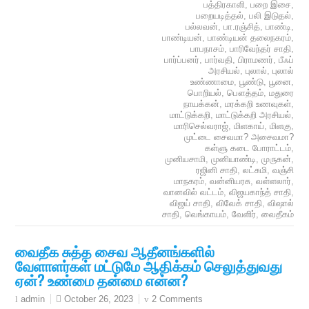
பத்திரகாளி
,
பறை இசை
,
பறையடித்தல்
,
பலி இடுதல்
,
பல்லவன்
,
பா.ரஞ்சித்
,
பாண்டி
,
பாண்டியன்
,
பாண்டியன் தலைநகரம்
,
பாபநாசம்
,
பாரிவேந்தர் சாதி
,
பார்ப்பனர்
,
பார்வதி
,
பிராமணர்
,
பீஃப்
அரசியல்
,
புலால்
,
புலால்
உண்ணாமை
,
பூண்டு
,
பூனை
,
பொறியல்
,
பௌத்தம்
,
மதுரை
நாயக்கன்
,
மரக்கறி உணவுகள்
,
மாட்டுக்கறி
,
மாட்டுக்கறி அரசியல்
,
மாரிசெல்வராஜ்
,
மிளகாய்
,
மிளகு
,
முட்டை சைவமா? அசைவமா?
கள்ளு கடை போராட்டம்
,
முனியசாமி
,
முனியாண்டி
,
முருகன்
,
ரஜினி சாதி
,
லட்சுமி
,
வஞ்சி
மாநகரம்
,
வன்னியரசு
,
வள்ளலார்
,
வானவில் வட்டம்
,
விஜயகாந்த் சாதி
,
விஜய் சாதி
,
விவேக் சாதி
,
விஷால்
சாதி
,
வெங்காயம்
,
வேளிர்
,
வைதீகம்
வைதீக சுத்த சைவ ஆதீனங்களில்
வேளாளர்கள் மட்டுமே ஆதிக்கம் செலுத்துவது
ஏன்? உண்மை தன்மை என்ன?
October 26, 2023
2 Comments
admin