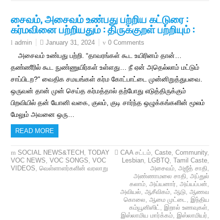
சைவம், அசைவம் உண்பது பற்றிய கட்டுரை :
கர்மவினை பற்றியதும் : திருக்குறள் பற்றியும் :
January 31, 2024
0 Comments
admin
அசைவம் உண்பது பற்றி. “தாவரங்கள் கூட உயிரினம் தான்…
தண்ணீரில் கூட நுண்ணுயிர்கள் உள்ளது… நீ ஏன் அதெல்லாம் மட்டும்
சாப்பிடற?” வைதிக சமயங்கள் கர்ம கோட்பாட்டை முன்னிறுத்துபவை.
ஒருவன் தான் முன் செய்த கர்மத்தால் தற்போது எடுத்திருக்கும்
பிறவியில் தன் யோனி வகை, குலம், குடி சார்ந்த ஒழுக்கங்களின் மூலம்
மேலும் அவனை ஒரு…
READ MORE
SOCIAL NEWS&TECH
,
TODAY
CAA சட்டம்
,
Caste
,
Community
,
VOC NEWS
,
VOC SONGS
,
VOC
Lesbian
,
LGBTQ
,
Tamil Caste
,
VIDEOS
,
வெள்ளாளர்களின் வரலாறு
அசைவம்
,
அஜீத் சாதி
,
அண்ணாமலை சாதி
,
அப்துல்
கலாம்
,
அய்யனார்
,
அய்யப்பன்
,
அவியல்
,
ஆசீவிகம்
,
ஆடு
,
ஆணவ
கொலை
,
ஆமை முட்டை
,
இந்திய
கம்யூனிஸிட்
,
இறால் உணவுகள்
,
இஸ்லாமிய மார்க்கம்
,
இஸ்லாமியர்
,