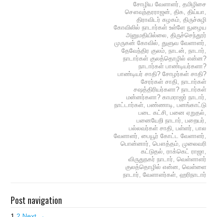
சோழிய வேளாளர்
,
தமிழிசை
சௌவுந்தரராஜன்
,
திக
,
திய்யா
,
திராவிடர் கழகம்
,
திருச்சுழி
கோவிலில் நாடார்கள் உள்ளே நுழைய
அனுமதியில்லை
,
திருச்செந்தூர்
முருகன் கோவில்
,
துளுவ வேளாளர்
,
தேவேந்திர குலம்
,
நாடன்
,
நாடார்
,
நாடார்கள் குலத்தொழில் என்ன?
நாடார்கள் பாண்டியர்களா?
பாண்டியர் சாதி? சோழர்கள் சாதி?
சேரர்கள் சாதி
,
நாடார்கள்
சஷத்திரியர்களா? நாடார்கள்
மன்னர்களா? காமராஜர் நாடார்
,
நாட்டார்கள்
,
பண்ணாடி
,
பனங்காட்டு
படை கட்சி
,
பனை ஏறுதல்
,
பனையேறி நாடார்
,
பறையர்
,
பல்லவர்கள் சாதி
,
பள்ளர்
,
பால
வேளாளர்
,
பையூர் கோட்ட வேளாளர்
,
பொன்னார்
,
பௌத்தம்
,
முலைவரி
கட்டுதல்
,
ராக்கெட் ராஜா
,
விருதுநகர் நாடார்
,
வெள்ளாளர்
குலத்தொழில் என்ன
,
வெள்ளை
நாடார்
,
வேளாளர்கள்
,
ஹரிநாடார்
Post navigation
1
2
Next →