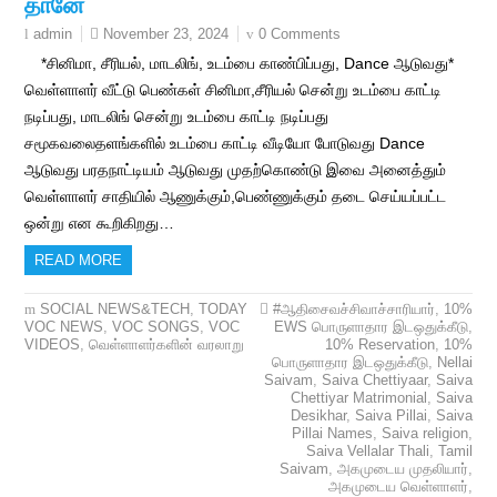
தானே
November 23, 2024
0 Comments
admin
*சினிமா, சீரியல், மாடலிங், உடம்பை காண்பிப்பது, Dance ஆடுவது*
வெள்ளாளர் வீட்டு பெண்கள் சினிமா,சீரியல் சென்று உடம்பை காட்டி
நடிப்பது, மாடலிங் சென்று உடம்பை காட்டி நடிப்பது
சமூகவலைதளங்களில் உடம்பை காட்டி வீடியோ போடுவது Dance
ஆடுவது பரதநாட்டியம் ஆடுவது முதற்கொண்டு இவை அனைத்தும்
வெள்ளாளர் சாதியில் ஆணுக்கும்,பெண்ணுக்கும் தடை செய்யப்பட்ட
ஒன்று என கூறிகிறது…
READ MORE
SOCIAL NEWS&TECH
,
TODAY
#ஆதிசைவச்சிவாச்சாரியார்
,
10%
VOC NEWS
,
VOC SONGS
,
VOC
EWS பொருளாதார இடஒதுக்கீடு
,
VIDEOS
,
வெள்ளாளர்களின் வரலாறு
10% Reservation
,
10%
பொருளாதார இடஒதுக்கீடு
,
Nellai
Saivam
,
Saiva Chettiyaar
,
Saiva
Chettiyar Matrimonial
,
Saiva
Desikhar
,
Saiva Pillai
,
Saiva
Pillai Names
,
Saiva religion
,
Saiva Vellalar Thali
,
Tamil
Saivam
,
அகமுடைய முதலியார்
,
அகமுடைய வெள்ளாளர்
,