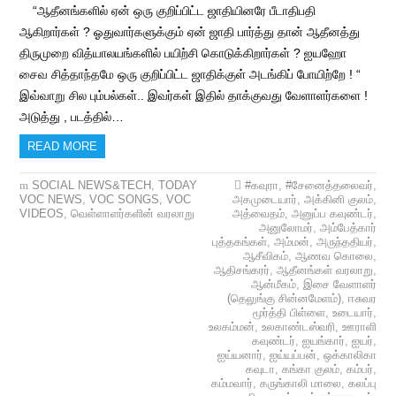
“ஆதீனங்களில் ஏன் ஒரு குறிப்பிட்ட ஜாதியினரே பீடாதிபதி
ஆகிறார்கள் ? ஓதுவார்களுக்கும் ஏன் ஜாதி பார்த்து தான் ஆதீனத்து
திருமுறை வித்யாலயங்களில் பயிற்சி கொடுக்கிறார்கள் ? ஐயஹோ
சைவ சித்தாந்தமே ஒரு குறிப்பிட்ட ஜாதிக்குள் அடங்கிப் போயிற்றே ! “
இவ்வாறு சில பும்பல்கள்.. இவர்கள் இதில் தாக்குவது வேளாளர்களை !
அடுத்து , படத்தில்…
READ MORE
SOCIAL NEWS&TECH
,
TODAY
#கவுரா
,
#சேனைத்தலைவர்
,
VOC NEWS
,
VOC SONGS
,
VOC
அகமுடையார்
,
அக்கினி குலம்
,
VIDEOS
,
வெள்ளாளர்களின் வரலாறு
அத்வைதம்
,
அனுப்ப கவுண்டர்
,
அனுலோமர்
,
அம்பேத்கார்
புத்தகங்கள்
,
அம்மன்
,
அருந்ததியர்
,
ஆசீவிகம்
,
ஆணவ கொலை
,
ஆதிசங்கரர்
,
ஆதீனங்கள் வரலாறு
,
ஆன்மீகம்
,
இசை வேளாளர்
(தெலுங்கு சின்னமேளம்)
,
ஈசுவர
மூர்த்தி பிள்ளை
,
உடையார்
,
உலகம்மன்
,
உலகாண்டஸ்வரி
,
ஊராளி
கவுண்டர்
,
ஐயங்கார்
,
ஐயர்
,
ஐய்யனார்
,
ஐய்யப்பன்
,
ஒக்காலிகா
கவுடா
,
கங்கா குலம்
,
கம்பர்
,
கம்மவார்
,
கருங்காலி மாலை
,
கலப்பு