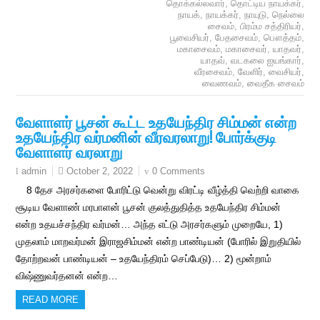
தொக்கல்லவார்
,
தொட்டிய நாயக்கர்
,
நாயக்
,
நாயக்கர்
,
நாயுடு
,
நெல்லை
சைவம்
,
பிரம்ம சத்திரியர்
,
பூவைசியர்
,
பேதசைவம்
,
பௌத்தம்
,
மகாசைவம்
,
மகாசைவர்
,
யாதவர்
,
யாதவ்
,
வடகலை ஐயங்கார்
,
வீரசைவம்
,
வேளிர்
,
வைசியர்
,
வைணவம்
,
வைதீக சைவம்
வேளாளர் பூசன் கூட்ட உதயேந்திர சிம்மன் என்ற
உதயேந்திர வர்மனின் வீரவரலாறு! போர்க்குடி
வேளாளர் வரலாறு
October 2, 2022
0 Comments
admin
8 தேச அரசர்களை போரிட்டு வென்று விரட்டி வீழ்த்தி வெற்றி வாகை
சூடிய வேளாண் மரபாளன் பூசன் குலத்துதித்த உதயேந்திர சிம்மன்
என்ற உதயச்சந்திர வர்மன்… அந்த எட்டு அரசர்களும் முறையே, 1)
முதலாம் மாறவர்மன் இராஜசிம்மன் என்ற பாண்டியன் (போரில் இறுதியில்
தோற்றவன் பாண்டியன் – உதயேந்திரம் செப்பேடு)… 2) மூன்றாம்
விஷ்ணுவர்தனன் என்ற…
READ MORE