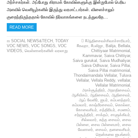
அர்ச்சகர்கள். அப்போது கிராமக் கோவில்களுக்கு இன்றுபோல் பெரிய
அளவில் வெளியூர்களில் இருந்து வரமாட்டார்கள். விளைச்சலும்
குறைந்திருந்ததால் கோவில் நிர்வாகங்களை நடத்துவதே…
READ MORE
SOCIAL NEWS&TECH
,
TODAY
#ஆதிசைவச்சிவாச்சாரியார்
,
VOC NEWS
,
VOC SONGS
,
VOC
#கவுரா
,
#பலிஜா
,
Balija
,
Bellala
,
VIDEOS
,
வெள்ளாளர்களின் வரலாறு
Chittiyaar Matrimonial
,
Kammavar
,
Saiva Chittiyar
,
Saiva gurukal
,
Saiva Mudhaliyar
,
Saiva Odhuvar
,
Saiva Pillai
,
Saiva Pillai matrimonial
,
Thondaimandala Vellalar
,
Tuluva
Vellalar
,
Vellala Reddy
,
vellalar
,
Vellalar Matrimonial
,
அசச்சூத்திரர்
,
அநாதிசைவம்
,
ஆசீவிகம்
,
ஆதிசைவம்
,
ஆதிசைவர்
,
ஆய் வேளிர்
,
ஐயர்
,
கம்பளத்தார்
,
கம்மவார்
,
காஷ்மீரசைவம்
,
கொல்லா
,
கோவைசியர்
,
சத்திரியர்
,
சமணம்
,
சற்சூத்திரர்
,
சாக்தம்
,
சாளுக்கியர்
,
சில்லவார்
,
சுத்த சைவம்
,
சைவ
பிள்ளை
,
சைவ பிள்ளைமார்
,
சைவ
வேளாளர்
,
சைவம்
,
தனவைசியர்
,
தென்கலை ஐயங்கார்
,