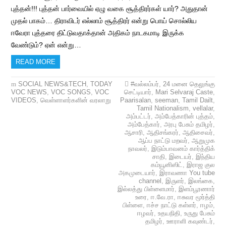
புத்தன்!!! புத்தன் பார்வையில் ஏழு வகை சூத்திரர்கள் யார்? அதுதான்
முதல் பாகம்… திராவிடர் எல்லாம் சூத்திரர் என்று பொய் சொல்லிய
ஈவேரா புத்தரை திட்டுவதாக்தான் அதிகம் நாடகமாடி இருக்க
வேண்டும்? ஏன் என்று…
READ MORE
SOCIAL NEWS&TECH
,
TODAY
#வல்லம்பர்
,
24 மனை தெலுங்கு
VOC NEWS
,
VOC SONGS
,
VOC
செட்டியார்
,
Mari Selvaraj Caste
,
VIDEOS
,
வெள்ளாளர்களின் வரலாறு
Paarisalan
,
seeman
,
Tamil Dailt
,
Tamil Nationalism
,
vellalar
,
அம்பட்டர்
,
அம்பேத்காரின் புத்தம்
,
அம்பேத்கார்
,
அரபு பேசும் தமிழர்
,
ஆசாரி
,
ஆதிசங்கரர்
,
ஆதிசைவர்
,
ஆப்ப நாட்டு மறவர்
,
ஆறுமுக
நாவலர்
,
இடும்பாவனம் கார்த்திக்
சாதி
,
இடையர்
,
இந்திய
கம்யூனிஸிட்
,
இராஜ குல
அகமுடையார்
,
இராவணா You tube
channel
,
இருளர்
,
இலங்கை
,
இல்லத்து பிள்ளைமார்
,
இளம்பூரணார்
உரை
,
ஈ.வே.ரா
,
ஈசுவர மூர்த்தி
பிள்ளை
,
ஈச்ச நாட்டு கள்ளர்
,
ஈழம்
,
ஈழவர்
,
உதயநிதி
,
உருது பேசும்
தமிழர்
,
ஊராளி கவுண்டர்
,