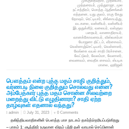
முக்குலத்தோர்
,
முதலியார்
,
முத்தரையர்
,
முத்துராஜா
,
மூல
நட்சத்திரம்
,
மொத்த ஆதீனங்கள்
எத்தனை
,
யது குலம்
,
ராகு கேது
தோஷம்
,
ரெட்டியார்
,
லிங்காயத்து
,
வடகலை
,
வன்னியர்
,
வன்னியர்
இடஒதுக்கீடு
,
வலையர்
,
வள்ளுவ
பறையர்
,
வாணாதிராயர்
,
வானக்கோவரையர்
,
விஸ்வகர்மா
யோஜனா திட்டம்
,
வீரசைவம்
,
வெள்ளாஞ்செட்டியார்
,
வெள்ளாளர்
,
வேங்கை வயல் சாதி பிரச்சனை
,
வேட்டுவர்
,
வேலம்மா
,
வேளாளர்
,
வைணவம்
,
வைதீக சைவம்
,
ஸ்படிக
மாலை
,
ஹரிஜன்
பௌத்தம் என்ற புத்த மதம் சாதி குறித்தும்,
வர்ணபடி நிலை குறித்தும் சொல்வது என்ன?
அம்பேத்கார் புத்த மதம் சொன்ன சிலவற்றை
மறைத்து விட்டு எழுதினாரா? சாதி ஏற்ற
தாழ்வுகள் எதனால் வந்தது?
July 31, 2023
0 Comments
admin
தலித்தியவாதிகளின் பௌத்த பாச நாடகம் தகர்த்தெரியப்படுகிறது
– பாகம் 1: சூத்திரர் உருவான விதம் பற்றி தன் வாயால் செப்பினான்