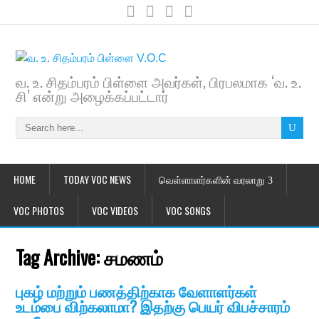
வ. உ. சிதம்பரம் பிள்ளை அவர்கள், பிரபலமாக ‘வ. உ.
சி’ என்று அழைக்கப்பட்டார்
HOME
TODAY VOC NEWS
வெள்ளாளர்களின் வரலாறு
VOC PHOTOS
VOC VIDEOS
VOC SONGS
Tag Archive:
சமணம்
புகழ் மற்றும் பணத்திற்காக வேளாளர்கள்
உடம்பை விற்கலாமா? இதற்கு பெயர் விபச்சாரம்