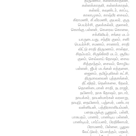
திருமணம்
,
கள்ளக்காதலன்
,
கள்ளக்காதலி
,
கள்ளக்காதல்
,
கள்ளர்
,
கவுண்டர்
,
காப்பு
,
காலாமுகம்
,
காஷ்மீர சைவம்
,
கிராமணி
,
கீ.வீரமணி
,
குயவர்
,
குரு
பெயர்ச்சி
,
குலக்கல்வி
,
குலாலர்
,
கொங்கு பள்ளன்
,
கௌரவ கொலை
,
சக்கிலியர்
,
சங்கர மடம்
யாருடையது
,
சந்திர குலம்
,
சனி
பெயர்ச்சி
,
சமணம்
,
சாணார்
,
சாதி
விட்டு சாதி திருமணம்
,
சாஸ்தா
,
சிதம்பரம்
,
சிருங்கேரி மடம்
,
சூரிய
குலம்
,
செவ்வாய் தோஷம்
,
சைவ
சித்தாந்தம்
,
சைவம்
,
சோழிய
பள்ளன்
,
ஜீயர் மடங்கள் எத்தனை
,
ஜைனம்
,
தமிழ்புலிகள் கட்சி
,
திருமாவளவன் புத்தகங்கள்
,
தீட்ஷிதர்
,
தென்கலை
,
தேவர்
,
தொண்டைமான் சாதி
,
நடராஜர்
,
நயினார்
,
நாக தோஷம்
,
நாடார்
,
நாயக்கர்
,
நாயன்மார்கள் வரலாறு
,
நாயுடு
,
நையினார்
,
பஞ்சமர்
,
பண்டார
வன்னியன்
,
பத்திரகாளியம்மன்
,
பறையருக்கு பூணூல்
,
பள்ளி
,
பாசுபதம்
,
பாணர்
,
பாண்டிய பள்ளன்
,
பாண்டியர்
,
பார்ப்பனர்
,
பிரதிலோமர்
,
பிராமணர்
,
பிள்ளை
,
பூலுவ
வேட்டுவர்
,
பௌத்தம்
,
மறவர்
,