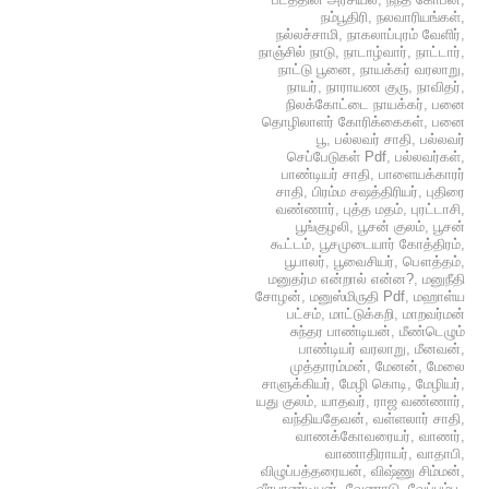
நம்பூதிரி
,
நலவாரியங்கள்
,
நல்லச்சாமி
,
நாகலாப்புரம் வேளிர்
,
நாஞ்சில் நாடு
,
நாடாழ்வார்
,
நாட்டார்
,
நாட்டு பூனை
,
நாயக்கர் வரலாறு
,
நாயர்
,
நாராயண குரு
,
நாவிதர்
,
நிலக்கோட்டை நாயக்கர்
,
பனை
தொழிலாளர் கோரிக்கைகள்
,
பனை
பூ
,
பல்லவர் சாதி
,
பல்லவர்
செப்பேடுகள் Pdf
,
பல்லவர்கள்
,
பாண்டியர் சாதி
,
பாளையக்காரர்
சாதி
,
பிரம்ம சஷத்திரியர்
,
புதிரை
வண்ணார்
,
புத்த மதம்
,
புரட்டாசி
,
பூங்குழலி
,
பூசன் குலம்
,
பூசன்
கூட்டம்
,
பூசமுடையார் கோத்திரம்
,
பூபாலர்
,
பூவைசியர்
,
பௌத்தம்
,
மனுதர்ம என்றால் என்ன?
,
மனுநீதி
சோழன்
,
மனுஸ்மிருதி Pdf
,
மஹாள்ய
பட்சம்
,
மாட்டுக்கறி
,
மாறவர்மன்
சுந்தர பாண்டியன்
,
மீண்டெழும்
பாண்டியர் வரலாறு
,
மீனவன்
,
முத்தாரம்மன்
,
மேனன்
,
மேலை
சாளுக்கியர்
,
மேழி கொடி
,
மேழியர்
,
யது குலம்
,
யாதவர்
,
ராஜ வண்ணார்
,
வந்தியதேவன்
,
வள்ளலார் சாதி
,
வாணக்கோவரையர்
,
வாணர்
,
வாணாதிராயர்
,
வாதாபி
,
விழுப்பத்தரையன்
,
விஷ்ணு சிம்மன்
,
வீரபாண்டியன்
,
வேணாடு
,
வேப்பம்பூ
,