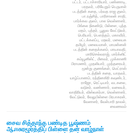
பட்டர்
,
பட்டாச்சாரியார்
,
பண்ணாடி
,
பரதவர்
,
பரியேறும் பெருமாள்
படத்தின் கதை
,
பர்வத ராஜ குலம்
,
பா.ரஞ்சித்
,
பாரிசாலன் சாதி
,
பார்க்கவ குலம்
,
பால வெள்ளாளர்
,
பிங்கல நிகண்டு
,
பிள்ளை
,
புத்த
மதம்
,
புத்தர்
,
பூலுவ வேட்டுவர்
,
பெரியார்
,
பௌத்தம்
,
மகாவீரர்
,
மட்டக்களப்பு
,
மறவர்
,
மலையக
தமிழர்
,
மலையமான்
,
மாமன்னன்
படத்தின் கதைக்களம்
,
மாயாவதி
,
மாரிசெல்வராஜ்
,
மார்க்ஸிட்
கம்யூனிஸ்ட்
,
மீனவர்
,
முக்காணி
பிராமணர்
,
முதலியார்
,
முத்தரையர்
,
மூன்று குணங்கள்
,
மெட்ராஸ்
படத்தின் கதை
,
யாதவர்
,
யாழ்ப்பாணம்
,
ரத்தினகிரி கவுண்டர்
,
ராஜோ
,
ரெட்டியார்
,
வடகலை
,
வடுகர்
,
வண்ணார்
,
வலையர்
,
வாதிரியர்
,
விஸ்வகர்மா
,
வெள்ளாளர்
,
வேட்டுவர்
,
வேலுபிள்ளை பிரபாகரன்
,
வேளாளர்
,
வேள்பாரி நாவல்
,
வைணவம்
சைவ சித்தாந்த பண்டித பூஷ்ணம்
ஆ.ஈசுரமூர்த்திப் பிள்ளை தன் வாழ்நாள்