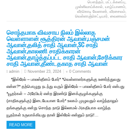
பௌத்தம்
,
மட்டக்களப்பு
,
முள்ளிவாய்க்கால்
,
யாழ்ப்பாணம்
,
வீரகொடி வேளாளர்
,
வீரசைவம்
,
வெள்ளாஞ்செட்டியார்
,
வைணவம்
சொந்தமாக விவசாய நிலம் இல்லாத
வெள்ளாளன் சூத்திரன் ஆவான்,பஞ்சமன்
ஆவான்,தலித் சாதி ஆவான்,SC சாதி
ஆவான்,காலணி சாதிக்காரன்
ஆவான்,தாழ்த்தப்பட்ட சாதி ஆவான்,சேரிக்கார
சாதி ஆவான்,தீண்டதகாத சாதி ஆவான்
November 23, 2024
0 Comments
admin
*இஸ்ரேல் – பாலஸ்தீனம் போர்* *வெள்ளாளர்களுக்கு உணர்த்துவது
என்ன?* தற்பொழுது நடந்து வரும் இஸ்ரேல் – பாலஸ்தீனம் போர் என்பது
*யூதர்கள் – அரேபியர் என்ற இரண்டு இனக்குழுக்களுக்கு
(சாதிகளுக்கு) இடையேயான போர்* உலகம் முழுவதும் வாழ்ந்தாலும்
தங்களுக்கு என்று சொந்த நாடு இல்லாமல் அகதியாக வாழ்ந்த
யூதர்கள் உருவாக்கியது தான் இஸ்ரேல் என்னும் நாடு!…
READ MORE