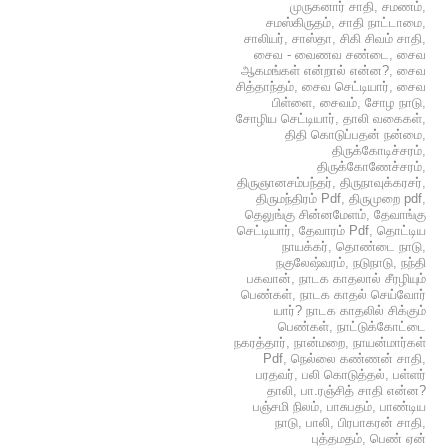
முருகனார் சாதி
,
சமணம்
,
சமஸ்கிருதம்
,
சாதி நாட்டாமை
,
சாலியர்
,
சாஸ்தா
,
சிகி சிவம் சாதி
,
சைவ - வைணவ சண்டை
,
சைவ
ஆகமங்கள் என்றால் என்ன?
,
சைவ
சித்தாந்தம்
,
சைவ செட்டியார்
,
சைவ
பிள்ளை
,
சைவம்
,
சோழ நாடு
,
சோழிய செட்டியார்
,
தாலி வகைகள்
,
திதி கொடுப்பதன் நன்மை
,
திருக்கோடிச்சரம்
,
திருக்கோணேச்சரம்
,
திருஞானசம்பந்தர்
,
திருநாவுக்கரசர்
,
திருமந்திரம் Pdf
,
திருமுறை pdf
,
தெலுங்கு சின்னமேளம்
,
தேவாங்கு
செட்டியார்
,
தேவாரம் Pdf
,
தொட்டிய
நாயக்கர்
,
தொண்டை நாடு
,
நகுலேஷ்வரம்
,
நடுநாடு
,
நந்தி
பகவான்
,
நாடக காதலால் சீரழியும்
பெண்கள்
,
நாடக காதல் செய்வோர்
யார்? நாடக காதலில் சிக்கும்
பெண்கள்
,
நாட்டுக்கோட்டை
நகரத்தார்
,
நான்மறை
,
நாயன்மார்கள்
Pdf
,
நெல்லை கண்ணன் சாதி
,
பரதவர்
,
பலி கொடுத்தல்
,
பள்ளர்
தாலி
,
பா.ரஞ்சித் சாதி என்ன?
பஞ்சமி நிலம்
,
பாசுபதம்
,
பாண்டிய
நாடு
,
பாலி
,
பிரபாகரன் சாதி
,
புத்தமதம்
,
பெண் ஏன்