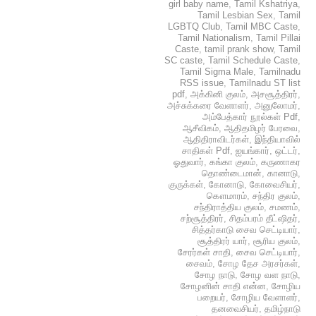
girl baby name
,
Tamil Kshatriya
,
Tamil Lesbian Sex
,
Tamil
LGBTQ Club
,
Tamil MBC Caste
,
Tamil Nationalism
,
Tamil Pillai
Caste
,
tamil prank show
,
Tamil
SC caste
,
Tamil Schedule Caste
,
Tamil Sigma Male
,
Tamilnadu
RSS issue
,
Tamilnadu ST list
pdf
,
அக்கினி குலம்
,
அசசூத்திரர்
,
அச்சுக்கரை வேளாளர்
,
அனுலோமர்
,
அம்பேத்கார் நூல்கள் Pdf
,
ஆசீவிகம்
,
ஆதிதமிழர் பேரவை
,
ஆதிதிராவிடர்கள்
,
இந்தியாவில்
சாதிகள் Pdf
,
ஐயங்கார்
,
ஒட்டர்
,
ஓதுவார்
,
கங்கா குலம்
,
கருணாகர
தொண்டைமான்
,
கானாடு
,
குருக்கள்
,
கோனாடு
,
கோவைசியர்
,
கௌமாரம்
,
சந்திர குலம்
,
சந்திராத்திய குலம்
,
சமணம்
,
சற்சூத்திரர்
,
சிதம்பரம் தீட்ஷிதர்
,
சித்தர்காடு சைவ செட்டியார்
,
சூத்திரர் யார்
,
சூரிய குலம்
,
சேரர்கள் சாதி
,
சைவ செட்டியார்
,
சைவம்
,
சோழ தேச அரசர்கள்
,
சோழ நாடு
,
சோழ வள நாடு
,
சோழனின் சாதி என்ன
,
சோழிய
பறையர்
,
சோழிய வேளாளர்
,
தனவைசியர்
,
தமிழ்நாடு