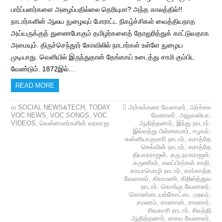
பார்ப்பனர்களை அழைப்பதில்லை தெரியுமா? அந்த காலத்தில்!!
நாடார்களின் ஆலய நுழைவுப் போராட்ட நிகழ்ச்சிகள் வைத்தியநாத
அய்யருக்குத் துணைபோகும் தமிழர்களைத் தோலுரித்துக் காட்டுவதாக
அமையும். திருச்செந்தூர் கோவிலில் நாடார்கள் உள்ளே நுழைய
முடியாது. வெளியில் இருந்துதான் தேங்காய் உடைத்து சாமி கும்பிட
வேண்டும். 1872இல்…
READ MORE
SOCIAL NEWS&TECH
,
TODAY
அச்சுக்கரை வேளாளர்
,
அர்ச்சக
VOC NEWS
,
VOC SONGS
,
VOC
வேளாளர்
,
அலுவலியா
,
VIDEOS
,
வெள்ளாளர்களின் வரலாறு
ஆதித்தனார்
,
இந்து நாடார்
,
இல்லத்து பிள்ளைமார்
,
ஈழவர்
,
கன்னியாகுமாரி நாடார்
,
கராத்தே
செல்வின் நாடார்
,
கராத்தே
தியாகராஜன்
,
கரு.நாகராஜன்
,
கருணீகர்
,
களப்பிரர்கள் சாதி
,
காயாமொழி நாடார்
,
கார்காத்த
வேளாளர்
,
கிராமணி
,
கிறிஸ்த்துவ
நாடார்
,
கொங்கு வேளாளர்
,
கொண்டையங்கோட்டை மறவர்
,
சமணம்
,
சாணான்
,
சாணார்
,
சிவகாசி நாடார்
,
சிவந்தி
ஆதித்தனார்
,
சைவ வேளாளர்
,