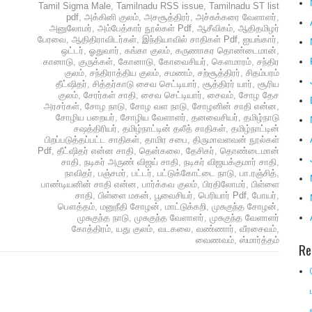
Tamil Sigma Male
,
Tamilnadu RSS issue
,
Tamilnadu ST list
pdf
,
அக்கினி குலம்
,
அசசூத்திரர்
,
அச்சுக்கரை வேளாளர்
,
அனுலோமர்
,
அம்பேத்கார் நூல்கள் Pdf
,
ஆசீவிகம்
,
ஆதிதமிழர்
பேரவை
,
ஆதிதிராவிடர்கள்
,
இந்தியாவில் சாதிகள் Pdf
,
ஐயங்கார்
,
ஒட்டர்
,
ஓதுவார்
,
கங்கா குலம்
,
கருணாகர தொண்டைமான்
,
கானாடு
,
குருக்கள்
,
கோனாடு
,
கோவைசியர்
,
கௌமாரம்
,
சந்திர
குலம்
,
சந்திராத்திய குலம்
,
சமணம்
,
சற்சூத்திரர்
,
சிதம்பரம்
தீட்ஷிதர்
,
சித்தர்காடு சைவ செட்டியார்
,
சூத்திரர் யார்
,
சூரிய
குலம்
,
சேரர்கள் சாதி
,
சைவ செட்டியார்
,
சைவம்
,
சோழ தேச
அரசர்கள்
,
சோழ நாடு
,
சோழ வள நாடு
,
சோழனின் சாதி என்ன
,
சோழிய பறையர்
,
சோழிய வேளாளர்
,
தனவைசியர்
,
தமிழ்நாடு
சஷத்திரியர்
,
தமிழ்நாட்டின் தலீத் சாதிகள்
,
தமிழ்நாட்டின்
பிறப்படுத்தப்பட்ட சாதிகள்
,
தாமிர சபை
,
திருமாவளவன் நூல்கள்
Pdf
,
தீட்ஷிதர் என்ன சாதி
,
தென்கலை
,
தேசிகர்
,
தொண்டைமான்
சாதி
,
நடிகர் அருண் விஜய் சாதி
,
நடிகர் விஜயக்குமார் சாதி
,
நாவிதர்
,
பஞ்சமர்
,
பட்டர்
,
பட்டுக்கோட்டை நாடு
,
பா.ரஞ்சித்
,
பாண்டியனின் சாதி என்ன
,
பார்க்கவ குலம்
,
பிரதிலோமர்
,
பிள்ளை
சாதி
,
பிள்ளை மகன்
,
பூவைசியர்
,
பெரியார் Pdf
,
போயர்
,
பௌத்தம்
,
மனுநீதி சோழன்
,
மாட்டுக்கறி
,
முசுகுந்த சோழன்
,
முசுகுந்த நாடு
,
முசுகுந்த வேளாளர்
,
முசுகுந்த வேளாளர்
கோத்திரம்
,
யது குலம்
,
வடகலை
,
வண்ணார்
,
வீரசைவம்
,
வைணவம்
,
ஸ்மார்த்தம்
Re