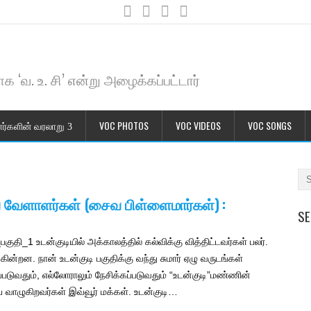
க ‘வ. உ. சி’ என்று அழைக்கப்பட்டார்
ர்களின் வரலாறு
VOC PHOTOS
VOC VIDEOS
VOC SONGS
வ வேளாளர்கள் (சைவ பிள்ளைமார்கள்) :
SE
ி_1 உடன்குடியில் அக்காலத்தில் கல்விக்கு வித்திட்டவர்கள் பலர்.
றன. நான் உடன்குடி பகுதிக்கு வந்து சுமார் ஏழு வருடங்கள்
படுவதும், எல்லோராலும் நேசிக்கப்படுவதும் “உடன்குடி”மண்ணின்
 வாழுகிறவர்கள் இவ்வூர் மக்கள். உடன்குடி…