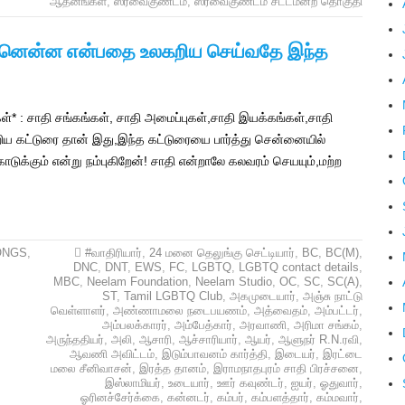
ஆதீனங்கள்
,
ஸ்ரீவைகுண்டம்
,
ஸ்ரீவைகுண்டம் சட்டமன்ற தொகுதி
ன்னென்ன என்பதை உலகறிய செய்வதே இந்த
* : சாதி சங்கங்கள், சாதி அமைப்புகள்,சாதி இயக்கங்கள்,சாதி
்றிய கட்டுரை தான் இது,இந்த கட்டுரையை பார்த்து சென்னையில்
கொடுக்கும் என்று நம்புகிறேன்! சாதி என்றாலே கலவரம் செயயும்,மற்ற
ONGS
,
#வாதிரியார்
,
24 மனை தெலுங்கு செட்டியார்
,
BC
,
BC(M)
,
DNC
,
DNT
,
EWS
,
FC
,
LGBTQ
,
LGBTQ contact details
,
MBC
,
Neelam Foundation
,
Neelam Studio
,
OC
,
SC
,
SC(A)
,
ST
,
Tamil LGBTQ Club
,
அகமுடையார்
,
அஞ்சு நாட்டு
வெள்ளாளர்
,
அண்ணாமலை நடைபயணம்
,
அத்வைதம்
,
அம்பட்டர்
,
அம்பலக்காரர்
,
அம்பேத்கார்
,
அரவாணி
,
அரிமா சங்கம்
,
அருந்ததியர்
,
அலி
,
ஆசாரி
,
ஆச்சாரியார்
,
ஆயர்
,
ஆளுநர் R.N.ரவி
,
ஆவணி அவிட்டம்
,
இடும்பாவனம் கார்த்தி
,
இடையர்
,
இரட்டை
மலை சீனிவாசன்
,
இரத்த தானம்
,
இராமநாதபுரம் சாதி பிரச்சனை
,
இஸ்லாமியர்
,
உடையார்
,
ஊர் கவுண்டர்
,
ஐயர்
,
ஓதுவார்
,
ஓரினச்சேர்க்கை
,
கன்னடர்
,
கம்பர்
,
கம்பளத்தார்
,
கம்மவார்
,