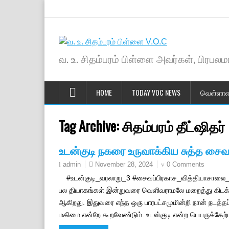
வ. உ. சிதம்பரம் பிள்ளை அவர்கள், பிரபலமா
HOME
TODAY VOC NEWS
வெள்ளாள
Tag Archive:
சிதம்பரம் தீட்ஷிதர்
உடன்குடி நகரை உருவாக்கிய சுத்த சை
November 28, 2024
0 Comments
admin
#உடன்குடி_வரலாறு_3 #சைவப்பிரகாச_வித்தியாசாலை_பகுத
பல தியாகங்கள் இன்றுவரை வெளிவராமலே மறைத்து கிடக்கின்
ஆகிறது. இதுவரை எந்த ஒரு பாரபட்சமுமின்றி நான் நடத்தப்
மகிமை என்றே கூறவேண்டும். உடன்குடி என்ற பெயருக்கேற்ப