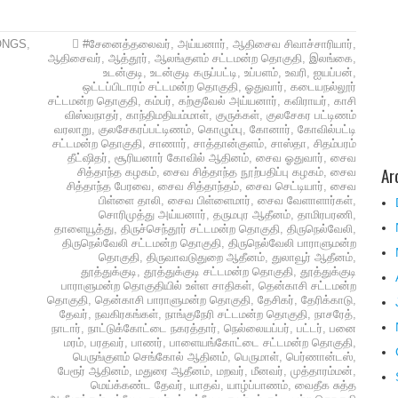
ONGS
,
#சேனைத்தலைவர்
,
அய்யனார்
,
ஆதிசைவ சிவாச்சாரியார்
,
ஆதிசைவர்
,
ஆத்தூர்
,
ஆலங்குளம் சட்டமன்ற தொகுதி
,
இலங்கை
,
உடன்குடி
,
உடன்குடி கருப்பட்டி
,
உப்பளம்
,
உவரி
,
ஐயப்பன்
,
ஒட்டப்பிடாரம் சட்டமன்ற தொகுதி
,
ஓதுவார்
,
கடையநல்லூர்
சட்டமன்ற தொகுதி
,
கம்பர்
,
கற்குவேல் அய்யனார்
,
கவிராயர்
,
காசி
விஸ்வநாதர்
,
காந்திமதியம்மாள்
,
குருக்கள்
,
குலசேகர பட்டிணம்
வரலாறு
,
குலசேகரப்பட்டிணம்
,
கொழும்பு
,
கோனார்
,
கோவில்பட்டி
சட்டமன்ற தொகுதி
,
சாணார்
,
சாத்தான்குளம்
,
சாஸ்தா
,
சிதம்பரம்
தீட்ஷிதர்
,
சூரியனார் கோவில் ஆதினம்
,
சைவ ஓதுவார்
,
சைவ
Ar
சித்தாந்த கழகம்
,
சைவ சித்தாந்த நூற்பதிப்பு கழகம்
,
சைவ
சித்தாந்த பேரவை
,
சைவ சித்தாந்தம்
,
சைவ செட்டியார்
,
சைவ
பிள்ளை தாலி
,
சைவ பிள்ளைமார்
,
சைவ வேளாளார்கள்
,
சொரிமுத்து அய்யனார்
,
தருமபுர ஆதீனம்
,
தாமிரபரணி
,
தாளையூத்து
,
திருச்செந்தூர் சட்டமன்ற தொகுதி
,
திருநெல்வேலி
,
திருநெல்வேலி சட்டமன்ற தொகுதி
,
திருநெல்வேலி பாராளுமன்ற
தொகுதி
,
திருவாவடுதுறை ஆதீனம்
,
துலாவூர் ஆதீனம்
,
தூத்துக்குடி
,
தூத்துக்குடி சட்டமன்ற தொகுதி
,
தூத்துக்குடி
பாராளுமன்ற தொகுதியில் உள்ள சாதிகள்
,
தென்காசி சட்டமன்ற
தொகுதி
,
தென்காசி பாராளுமன்ற தொகுதி
,
தேசிகர்
,
தேரிக்காடு
,
தேவர்
,
நவகிரகங்கள்
,
நாங்குநேரி சட்டமன்ற தொகுதி
,
நாசரேத்
,
நாடார்
,
நாட்டுக்கோட்டை நகரத்தார்
,
நெல்லையப்பர்
,
பட்டர்
,
பனை
மரம்
,
பரதவர்
,
பாணர்
,
பாளையங்கோட்டை சட்டமன்ற தொகுதி
,
பெருங்குளம் செங்கோல் ஆதினம்
,
பெருமாள்
,
பெர்ணான்டஸ்
,
பேரூர் ஆதினம்
,
மதுரை ஆதீனம்
,
மறவர்
,
மீனவர்
,
முத்தாரம்மன்
,
மெய்க்கண்ட தேவர்
,
யாதவ்
,
யாழ்ப்பாணம்
,
வைதீக சுத்த