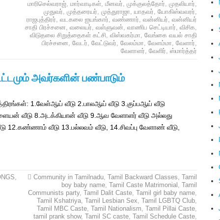
மாரிசெல்வராஜ்
,
மார்வாடிகள்
,
மீனவர்
,
முக்குலத்தோர்
,
முதலியார்
,
முதுவர்
,
முத்தரையர்
,
முத்துராஜா
,
யாதவர்
,
யோகிஸ்வவரர்
,
ராஜபுத்திரர்
,
வடகலை ஐயங்கார்
,
வண்ணார்
,
வன்னியர்
,
வன்னியர்
சாதி பிரச்சனை
,
வலையர்
,
வள்ளுவன்
,
வாணிப செட்டியார்
,
விசிக
,
விடுதலை சிறுத்தைகள் கட்சி
,
விஸ்வகர்மா
,
வேங்கை வயல் சாதி
பிரச்சனை
,
வேடர்
,
வேட்டுவர்
,
வேலம்மா
,
வேளம்மா
,
வேளார்
,
வேளாளர்
,
வேளிர்
,
ஸ்மார்த்தர்
ட்டமும் அவர்களின் பண்பாடும்
திரங்கள்: 1.வேள்ஆய் வீடு 2.பாலஆய் வீடு 3.குப்பஆய் வீடு
்ளையன் வீடு 8.அடக்கியான் வீடு 9.ஆவ வேளாளர் வீடு அல்லது
ு 12.கண்ணாம் வீடு 13.பல்லவம் வீடு, 14.சிவப்பு வேளாண் வீடு,
ONGS
,
Community in Tamilnadu
,
Tamil Backward Classes
,
Tamil
boy baby name
,
Tamil Caste Matrimonial
,
Tamil
Communists party
,
Tamil Dalit Caste
,
Tamil girl baby name
,
Tamil Kshatriya
,
Tamil Lesbian Sex
,
Tamil LGBTQ Club
,
Tamil MBC Caste
,
Tamil Nationalism
,
Tamil Pillai Caste
,
tamil prank show
,
Tamil SC caste
,
Tamil Schedule Caste
,