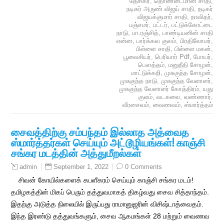
தேசிகர்
,
தொண்டைமான் சாதி
,
நடிகர் அருண் விஜய் சாதி
,
நடிகர்
விஜயக்குமார் சாதி
,
நாவிதர்
,
பஞ்சமர்
,
பட்டர்
,
பட்டுக்கோட்டை
நாடு
,
பா.ரஞ்சித்
,
பாண்டியனின் சாதி
என்ன
,
பார்க்கவ குலம்
,
பிரதிலோமர்
,
பிள்ளை சாதி
,
பிள்ளை மகன்
,
பூவைசியர்
,
பெரியார் Pdf
,
போயர்
,
பௌத்தம்
,
மனுநீதி சோழன்
,
மாட்டுக்கறி
,
முசுகுந்த சோழன்
,
முசுகுந்த நாடு
,
முசுகுந்த வேளாளர்
,
முசுகுந்த வேளாளர் கோத்திரம்
,
யது
குலம்
,
வடகலை
,
வண்ணார்
,
வீரசைவம்
,
வைணவம்
,
ஸ்மார்த்தம்
சைவத்திற்கு சம்பந்தம் இல்லாத அத்வைத
ஸ்மார்த்தர்கள் செய்யும் அட்டூழியங்கள்! காஞ்சி
சங்கர மடத்தின் அத்துமீறல்கள்
September 1, 2022
0 Comments
admin
சிவன் கோயில்களைக் கபளீகரம் செய்யும் காஞ்சி சங்கர மடம்!
தமிழகத்தின் மிகப் பெரும் தத்துவமாகத் திகழ்வது சைவ சித்தாந்தம்.
இதற்கு அடுத்த நிலையில் இருப்பது ராமானுஜரின் விசிஷ்டாத்வைதம்.
இந்த இரண்டு தத்துவங்களும், சைவ ஆகமங்கள் 28 மற்றும் வைணவ