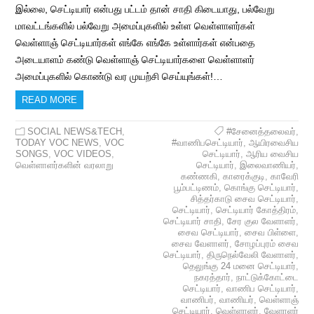
இல்லை, செட்டியார் என்பது பட்டம் தான் சாதி கிடையாது, பல்வேறு
மாவட்டங்களில் பல்வேறு அமைப்புகளில் உள்ள வெள்ளாளர்கள்
வெள்ளாஞ் செட்டியார்கள் எங்கே எங்கே உள்ளார்கள் என்பதை
அடையாளம் கண்டு வெள்ளாஞ் செட்டியார்களை வெள்ளாளர்
அமைப்புகளில் கொண்டு வர முயற்சி செய்யுங்கள்!…
READ MORE
SOCIAL NEWS&TECH
,
#சேனைத்தலைவர்
,
TODAY VOC NEWS
,
VOC
#வாணிபசெட்டியார்
,
ஆயிரவைசிய
SONGS
,
VOC VIDEOS
,
செட்டியார்
,
ஆரிய வைசிய
வெள்ளாளர்களின் வரலாறு
செட்டியார்
,
இலைவாணியர்
,
கண்ணகி
,
காரைக்குடி
,
காவேரி
பூம்பட்டிணம்
,
கொங்கு செட்டியார்
,
சித்தர்காடு சைவ செட்டியார்
,
செட்டியார்
,
செட்டியார் கோத்திரம்
,
செட்டியார் சாதி
,
சேர குல வேளாளர்
,
சைவ செட்டியார்
,
சைவ பிள்ளை
,
சைவ வேளாளர்
,
சோழப்புரம் சைவ
செட்டியார்
,
திருநெல்வேலி வேளாளர்
,
தெலுங்கு 24 மனை செட்டியார்
,
நகரத்தார்
,
நாட்டுக்கோட்டை
செட்டியார்
,
வாணிப செட்டியார்
,
வாணிபர்
,
வாணியர்
,
வெள்ளாஞ்
செட்டியார்
,
வெள்ளாளர்
,
வேளாளர்