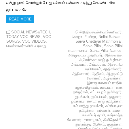
என்று நான் சொல்லும் போது எல்லாம் என்னை கடிந்து கொண்ட சில
முட்டாள்களே…
READ MORE
SOCIAL NEWS&TECH
,
#ஆதிசைவச்சிவாச்சாரியார்
,
TODAY VOC NEWS
,
VOC
#கவுரா
,
#பலிஜா
,
Nellai Saivam
,
SONGS
,
VOC VIDEOS
,
Saiva Chettiyar Matrimonial
,
வெள்ளாளர்களின் வரலாறு
Saiva Pillai
,
Saiva Pillai
matrimonial
,
Saiva Pillai Names
,
அகமுடைய முதலியார்
,
அத்வைதம்
,
அமெரிக்கா வாழ் தமிழர்கள்
,
அய்யனார்
,
அய்யப்பன்
,
ஆச்சாரிய
அபிஷேகம்
,
ஆதிசங்கரர்
,
ஆதிசைவர்
,
ஆதீனம்
,
ஆறுநாட்டு
வேளாளர்
,
ஆழ்வார்கள்
,
இராஜபாளையம் ராஜீஸ்
,
ஈழத்தமிழர்கள்
,
உடையார்
,
உலக
தமிழர்கள்
,
எட்டயபுரம் ஜமீன்தார்
,
ஐயங்கார்
,
ஐய்யப்பன்
,
ஓதுவார்
,
ஓம்காரம்
,
கனடா வாழ் தமிழர்கள்
,
கம்பளத்து நாயக்கர்
,
கம்போடியா
தமிழர்கள்
,
கம்மவார்
,
கம்மா
,
கவுண்டர் தாலி
,
கார்காத்த
வேளாளர்
,
காளாமுகம்
,
கிளிநொச்சி
,
குன்றக்குடி ஆதீனம்
,
குருக்கள்
,
கொங்கு செட்டியார்
,
கொங்கு