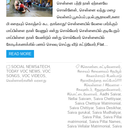
சென்னை பற்றி நான் ஏற்கனவே
சொன்னேன், சென்னை வந்து மழை
வெள்ளம்,பூகம்பம்,புயல்,சூறாவளி,சுனா
மி எதையும் கொஞ்சம் கூட தாங்காது! சென்னையில் வேலை பார்க்கும்
மாப்பிள்ளை தான் வேணும் என்று சொல்வோர் சென்னையில் குடியேறும்
மாப்பிள்ளை தான் வேண்டும் என்று சொல்வோர் சென்னையில்
கோடிக்கணக்கில் பணம் செலவு செய்து வீடு கட்டுவோர்,Flat…
READ MORE
SOCIAL NEWS&TECH
,
#கொண்டைகட்டிவேளாளர்
,
TODAY VOC NEWS
,
VOC
#சைவம் #வைணவம் #தமிழர்
SONGS
,
VOC VIDEOS
,
#கலாச்சாரம் #பண்பாடு
வெள்ளாளர்களின் வரலாறு
#நாகரிகத்தை காப்போம்!!!!
#வெள்ளாள / #வேளாள -
#கவுண்டர்
,
#துளுவவேளாளர்
,
#மொட்டைவேளாளர்
,
Aadhi Saivar
,
Nellai Saivam
,
Saiva Chettiyaar
,
Saiva Chettiyar Matrimonial
,
Saiva Chittiyar
,
Saiva Desikhar
,
Saiva gurukal
,
Saiva Mudhaliyar
,
Saiva Pillai
,
Saiva Pillai
matrimonial
,
Saiva Pillai Names
,
Saiva Vellalar Matrimonial
,
Saiva