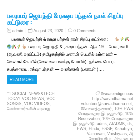
பலராமர் ஜெயந்தி & ரக்ஷா பந்தன் நாள் சிறப்பு
கட்டுரை :
August 23, 2020
0 Comments
admin
பலராமர் ஜெயந்தி & ரக்ஷா பந்தன் நாள் சிறப்பு கட்டுரை :
பலராமர் ஜெயந்தி & ரக்‌ஷா பந்தன். ஆடி 19 – பௌர்ணமி
(ஆவணி அவிட்டம்) தமிழகத்தில் பலராமர் பெயரில் உள்ள ஊர் –
வெள்ளக்கோயில்(வெள்ளையனக்கு கோயில்). தங்கை பெயர்-
சுபத்ரையை. ரக்‌ஷா பந்தன் — அண்ணன் (பலராமர் ),…
READ MORE
SOCIAL NEWS&TECH
,
#weareindigenous
TODAY VOC NEWS
,
VOC
http://sarvadharma.net
SONGS
,
VOC VIDEOS
,
volunteer@sarvadharma.net
,
வெள்ளாளர்களின் வரலாறு
#சேனைத்தலைவர்
,
10% EWS
பொருளாதார இடஒதுக்கீடு
,
10%
Reservation
,
10% பொருளாதார
இடஒதுக்கீடு
,
admk
,
AIADMK
,
dk
,
EWS
,
Hindu
,
HSSF
,
Kshatriya
,
Vainavam
,
Vaishiyaas
,
அ
ஹோபில ஜீயர்
,
அகமுடைய