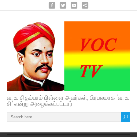
வ. உ. சிதம்பரம் பிள்ளை அவர்கள், பிரபலமாக ‘வ. உ.
சி’ என்று அழைக்கப்பட்டார்