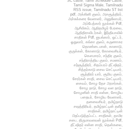
SC caste
,
Tamil Schedule Caste
,
Tamil Sigma Male
,
Tamilnadu
RSS issue
,
Tamilnadu ST list
pdf
,
அக்கினி குலம்
,
அசசூத்திரர்
,
அச்சுக்கரை வேளாளர்
,
அனுலோமர்
,
அம்பேத்கார் நூல்கள் Pdf
,
ஆசீவிகம்
,
ஆதிதமிழர் பேரவை
,
ஆதிதிராவிடர்கள்
,
இந்தியாவில்
சாதிகள் Pdf
,
ஐயங்கார்
,
ஒட்டர்
,
ஓதுவார்
,
கங்கா குலம்
,
கருணாகர
தொண்டைமான்
,
கானாடு
,
குருக்கள்
,
கோனாடு
,
கோவைசியர்
,
கௌமாரம்
,
சந்திர குலம்
,
சந்திராத்திய குலம்
,
சமணம்
,
சற்சூத்திரர்
,
சிதம்பரம் தீட்ஷிதர்
,
சித்தர்காடு சைவ செட்டியார்
,
சூத்திரர் யார்
,
சூரிய குலம்
,
சேரர்கள் சாதி
,
சைவ செட்டியார்
,
சைவம்
,
சோழ தேச அரசர்கள்
,
சோழ நாடு
,
சோழ வள நாடு
,
சோழனின் சாதி என்ன
,
சோழிய
பறையர்
,
சோழிய வேளாளர்
,
தனவைசியர்
,
தமிழ்நாடு
சஷத்திரியர்
,
தமிழ்நாட்டின் தலீத்
சாதிகள்
,
தமிழ்நாட்டின்
பிறப்படுத்தப்பட்ட சாதிகள்
,
தாமிர
சபை
,
திருமாவளவன் நூல்கள் Pdf
,
தீட்ஷிதர் என்ன சாதி
,
தென்கலை
,