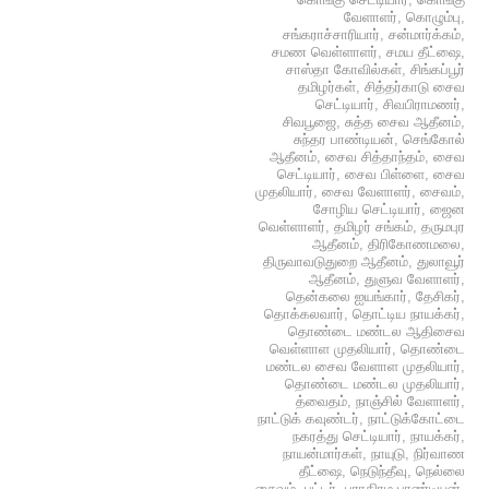
வேளாளர்
,
கொழும்பு
,
சங்கராச்சாரியார்
,
சன்மார்க்கம்
,
சமண வெள்ளாளர்
,
சமய தீட்ஷை
,
சாஸ்தா கோவில்கள்
,
சிங்கப்பூர்
தமிழர்கள்
,
சித்தர்காடு சைவ
செட்டியார்
,
சிவபிராமணர்
,
சிவபூஜை
,
சுத்த சைவ ஆதீனம்
,
சுந்தர பாண்டியன்
,
செங்கோல்
ஆதீனம்
,
சைவ சித்தாந்தம்
,
சைவ
செட்டியார்
,
சைவ பிள்ளை
,
சைவ
முதலியார்
,
சைவ வேளாளர்
,
சைவம்
,
சோழிய செட்டியார்
,
ஜைன
வெள்ளாளர்
,
தமிழர் சங்கம்
,
தருமபுர
ஆதீனம்
,
திரிகோணமலை
,
திருவாவடுதுறை ஆதீனம்
,
துலாவூர்
ஆதீனம்
,
துளுவ வேளாளர்
,
தென்கலை ஐயங்கார்
,
தேசிகர்
,
தொக்கலவார்
,
தொட்டிய நாயக்கர்
,
தொண்டை மண்டல ஆதிசைவ
வெள்ளாள முதலியார்
,
தொண்டை
மண்டல சைவ வேளாள முதலியார்
,
தொண்டை மண்டல முதலியார்
,
த்வைதம்
,
நாஞ்சில் வேளாளர்
,
நாட்டுக் கவுண்டர்
,
நாட்டுக்கோட்டை
நகரத்து செட்டியார்
,
நாயக்கர்
,
நாயன்மார்கள்
,
நாயுடு
,
நிர்வாண
தீட்ஷை
,
நெடுந்தீவு
,
நெல்லை
சைவம்
,
பட்டர்
,
பராகிரம பாண்டியன்
,