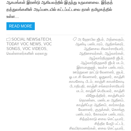
ஆகமங்கள் இரண்டு ஆகியவற்றில் இருந்து உருவானவை. இந்தத்
தத்துவங்களின் அடிப்படையில் கட்டப்பட்டவை தான் தமிழகத்தில்
உள்ள…
READ MORE
SOCIAL NEWS&TECH
,
அ ஹோபில ஜீயர்
,
அத்வைதம்
,
TODAY VOC NEWS
,
VOC
ஆண்டி பண்டாரம்
,
ஆதிசங்கரர்
,
SONGS
,
VOC VIDEOS
,
ஆதிசைவ சிவாச்சாரியார்
,
வெள்ளாளர்களின் வரலாறு
ஆதிசைவர்கள்
,
ஆழ்வார்கள்
,
ஆழ்வார்திருநகரி ஜீயர்
,
ஆழ்வார்திருநகரி ஜீயர் மடம்
,
இராமானுஜர்
,
உவச்ச பண்டாரம்
,
ஊற்றுவள நாட்டு வேளாளர்
,
ஐயர்
,
ஓ.பா.சி வேளாளர்
,
ஓதுவார்
,
காஞ்சி
காமகோடி பீடம்
,
காஞ்சி காமக்கோடி
பீடாதிபதி
,
காஞ்சி சங்கராச்சாரியார்
மடம்
,
காஞ்சி பெரியவர்
,
காஞ்சி
விஜேயந்திரர்
,
காஞ்சிபுரம்
தொண்டை மண்டல ஆதீனம்
,
காஞ்சிப்புர ஆதீனம்
,
கார்காத்த
வேளாளர்
,
குருக்கள்
,
கொங்கு
பண்டாரம்
,
கோவம்ச பண்டாரம்
,
சித்தர்காடு சைவ செட்டியார்
,
சித்திர மேழி பட்டர்
,
சிவபிராமணர்கள்
,
சைவ செட்டியார்
,