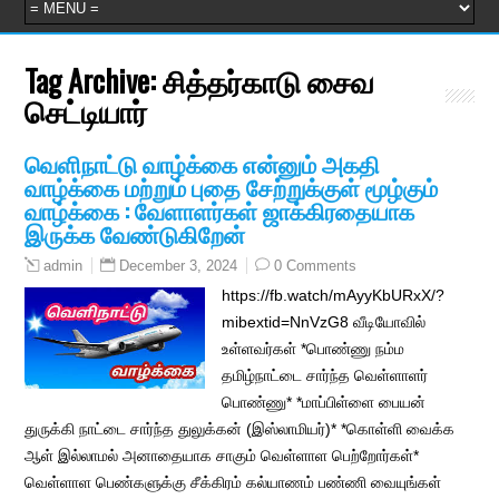
Tag Archive:
சித்தர்காடு சைவ
செட்டியார்
வெளிநாட்டு வாழ்க்கை என்னும் அகதி
வாழ்க்கை மற்றும் புதை சேற்றுக்குள் மூழ்கும்
வாழ்க்கை : வேளாளர்கள் ஜாக்கிரதையாக
இருக்க வேண்டுகிறேன்
December 3, 2024
0 Comments
admin
https://fb.watch/mAyyKbURxX/?
mibextid=NnVzG8 வீடியோவில்
உள்ளவர்கள் *பொண்ணு நம்ம
தமிழ்நாட்டை சார்ந்த வெள்ளாளர்
பொண்ணு* *மாப்பிள்ளை பையன்
துருக்கி நாட்டை சார்ந்த துலுக்கன் (இஸ்லாமியர்)* *கொள்ளி வைக்க
ஆள் இல்லாமல் அனாதையாக சாகும் வெள்ளாள பெற்றோர்கள்*
வெள்ளாள பெண்களுக்கு சீக்கிரம் கல்யாணம் பண்ணி வையுங்கள்