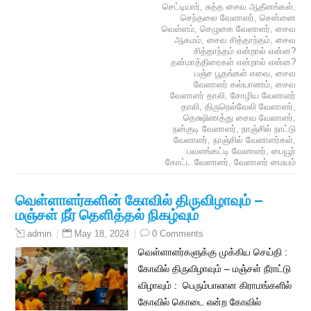
செட்டியார்
,
சுத்த சைவ ஆதீனங்கள்
,
செந்தலை வேளாளர்
,
சென்னை
வெள்ளம்
,
செழுகை வேளாளர்
,
சைவ
ஆகமம்
,
சைவ சித்தாந்தம்
,
சைவ
சித்தாந்தம் என்றால் என்ன?
தன்மாத்திரைகள் என்றால் என்ன?
பஞ்ச பூதங்கள் எவை
,
சைவ
வேளாளர் கல்யாணம்
,
சைவ
வேளாளர் தாலி
,
சோழிய வேளாளர்
தாலி
,
திருநெல்வேலி வேளாளர்
,
தெக்ஷிணத்து சைவ வேளாளர்
,
நன்குடி வேளாளர்
,
நாஞ்சில் நாட்டு
வேளாளர்
,
நாஞ்சில் வேளாளர்கள்
,
பவளங்கட்டி வேளாளர்
,
பையூர்
கோட்ட வேளாளர்
,
வேளாளர் மையம்
வெள்ளாளர்களின் கோவில் திருவிழாவும் –
மஞ்சள் நீர் தெளித்தல் நிகழ்வும்
May 18, 2024
0 Comments
admin
வெள்ளாளர்களுக்கு முக்கிய செய்தி :
கோவில் திருவிழாவும் – மஞ்சள் நீராட்டு
விழாவும் : பெரும்பாலான கிராமங்களில்
கோவில் கொடை என்ற கோவில்