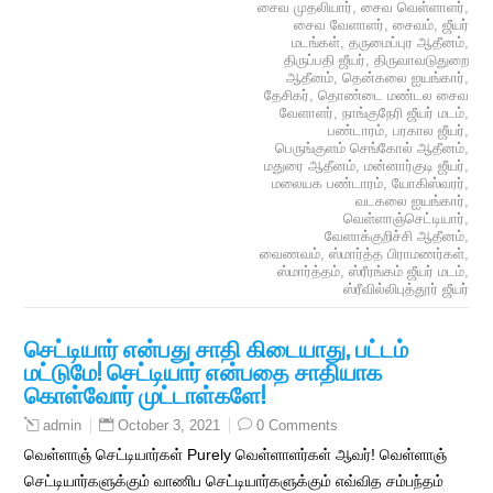
சைவ முதலியார்
,
சைவ வெள்ளாளர்
,
சைவ வேளாளர்
,
சைவம்
,
ஜீயர்
மடங்கள்
,
தருமைப்புர ஆதீனம்
,
திருப்பதி ஜீயர்
,
திருவாவடுதுறை
ஆதீனம்
,
தென்கலை ஐயங்கார்
,
தேசிகர்
,
தொண்டை மண்டல சைவ
வேளாளர்
,
நாங்குநேரி ஜீயர் மடம்
,
பண்டாரம்
,
பரகால ஜீயர்
,
பெருங்குளம் செங்கோல் ஆதீனம்
,
மதுரை ஆதீனம்
,
மன்னார்குடி ஜீயர்
,
மலையக பண்டாரம்
,
யோகிஸ்வரர்
,
வடகலை ஐயங்கார்
,
வெள்ளாஞ்செட்டியார்
,
வேளாக்குறிச்சி ஆதீனம்
,
வைணவம்
,
ஸ்மார்த்த பிராமணர்கள்
,
ஸ்மார்த்தம்
,
ஸ்ரீரங்கம் ஜீயர் மடம்
,
ஸ்ரீவில்லிபுத்தூர் ஜீயர்
செட்டியார் என்பது சாதி கிடையாது, பட்டம்
மட்டுமே! செட்டியார் என்பதை சாதியாக
கொள்வோர் முட்டாள்களே!
October 3, 2021
0 Comments
admin
வெள்ளாஞ் செட்டியார்கள் Purely வெள்ளாளர்கள் ஆவர்! வெள்ளாஞ்
செட்டியார்களுக்கும் வாணிப செட்டியார்களுக்கும் எவ்வித சம்பந்தம்