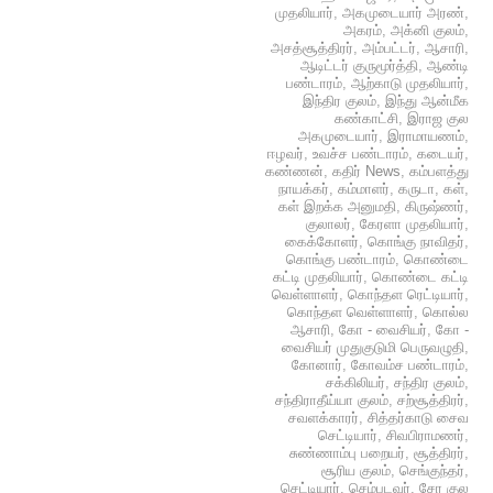
முதலியார்
,
அகமுடையார் அரண்
,
அகரம்
,
அக்னி குலம்
,
அசத்சூத்திரர்
,
அம்பட்டர்
,
ஆசாரி
,
ஆடிட்டர் குருமூர்த்தி
,
ஆண்டி
பண்டாரம்
,
ஆற்காடு முதலியார்
,
இந்திர குலம்
,
இந்து ஆன்மீக
கண்காட்சி
,
இராஜ குல
அகமுடையார்
,
இராமாயணம்
,
ஈழவர்
,
உவச்ச பண்டாரம்
,
கடையர்
,
கண்ணன்
,
கதிர் News
,
கம்பளத்து
நாயக்கர்
,
கம்மாளர்
,
கருடா
,
கள்
,
கள் இறக்க அனுமதி
,
கிருஷ்ணர்
,
குலாலர்
,
கேரளா முதலியார்
,
கைக்கோளர்
,
கொங்கு நாவிதர்
,
கொங்கு பண்டாரம்
,
கொண்டை
கட்டி முதலியார்
,
கொண்டை கட்டி
வெள்ளாளர்
,
கொந்தள ரெட்டியார்
,
கொந்தள வெள்ளாளர்
,
கொல்ல
ஆசாரி
,
கோ - வைசியர்
,
கோ -
வைசியர் முதுகுடுமி பெருவழுதி
,
கோனார்
,
கோவம்ச பண்டாரம்
,
சக்கிலியர்
,
சந்திர குலம்
,
சந்திராதீய்யா குலம்
,
சற்சூத்திரர்
,
சவளக்காரர்
,
சித்தர்காடு சைவ
செட்டியார்
,
சிவபிராமணர்
,
சுண்ணாம்பு பறையர்
,
சூத்திரர்
,
சூரிய குலம்
,
செங்குந்தர்
,
செட்டியார்
,
செம்படவர்
,
சேர குல