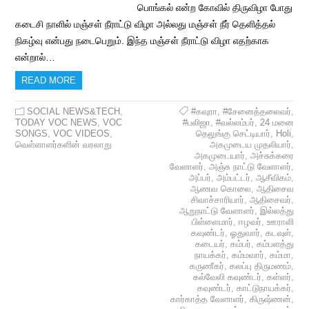
பொங்கல் என்ற கோவில் திருவிழா போது
கடைசி நாளில் மஞ்சள் நீராட்டு விழா அல்லது மஞ்சள் நீர் தெளித்தல்
நிகழ்வு என்பது நடைபெறும். இந்த மஞ்சள் நீராட்டு விழா எதற்காக
என்றால்…
READ MORE
SOCIAL NEWS&TECH
,
#கவுரா
,
#சேனைத்தலைவர்
,
TODAY VOC NEWS
,
VOC
#பலிஜா
,
#வல்லம்பர்
,
24 மனை
SONGS
,
VOC VIDEOS
,
தெலுங்கு செட்டியார்
,
Holi
,
வெள்ளாளர்களின் வரலாறு
அகமுடைய முதலியார்
,
அகமுடையார்
,
அச்சுக்கரை
வேளாளர்
,
அஞ்சு நாட்டு வேளாளர்
,
அப்பர்
,
அம்பட்டர்
,
ஆசீவிகம்
,
ஆணவ கொலை
,
ஆதிசைவ
சிவாச்சாரியார்
,
ஆதிசைவர்
,
ஆறுநாட்டு வேளாளர்
,
இல்லத்து
பிள்ளைமார்
,
ஈழவர்
,
ஊராளி
கவுண்டர்
,
ஓதுவார்
,
கடவுள்
,
கடையர்
,
கம்பர்
,
கம்பளத்து
நாயக்கர்
,
கம்மவார்
,
கம்மா
,
கருணீகர்
,
கலப்பு திருமணம்
,
கல்வேலி கவுண்டர்
,
கள்ளர்
,
கவுண்டர்
,
காட்டுநாயக்கர்
,
கார்காத்த வேளாளர்
,
கிருஷ்ணன்
,