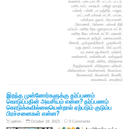
நைனார்
,
படையாட்சி
,
பட்டம்
,
பட்டர்
,
பண்டாரம்
,
பறையர்
,
பலிஜா நாயுடு
,
பள்ளர்
,
பள்ளி
,
பா.ரஞ்சித்
,
பாஜக
,
பாட்டாளி மக்கள் கட்சி
,
பாமக
,
பார்க்கவ குலம்
,
பிரபாகரன்
,
பிராமணர்
,
பிள்ளை
,
மக்கள் நீதி
மய்யம்
,
மனித நேய ஜனநாயக கட்சி
,
மனித நேய மக்கள் கட்சி
,
மறவன்
,
மலையக தமிழர்
,
மலையமான்
,
மீனவர்
,
முக்குலத்தோர்
,
முதலியார்
,
யது குலம்
,
யாதவர்
,
ரெட்டியார்
,
வடகலை ஐயங்கார்
,
வடுகர்
,
வண்ணார்
,
வன்னியன்
,
வள்ளுவர்
சாதி
,
விசிக
,
விடுதலை
சிறுத்தைகள்
,
விடுதலை புலிகள்
,
விஸ்வகர்மா
,
வெள்ளாளர்
,
வேலம்மா
,
வேலைகள்
,
வேளாளர்
,
வேளிர்
,
வைணவம்
,
வைதீகம்
இறந்த முன்னோர்களுக்கு தர்ப்பணம்
கொடுப்பதின் அவசியம் என்ன? தர்ப்பணம்
கொடுக்கவில்லையென்றால் ஏற்படும் குடும்ப
பிரச்சனைகள் என்ன?
October 18, 2023
0 Comments
admin