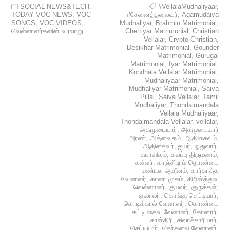
SOCIAL NEWS&TECH
,
#VellalaMudhaliyaar
,
TODAY VOC NEWS
,
VOC
#சேனைத்தலைவர்
,
Agamudaiya
SONGS
,
VOC VIDEOS
,
Mudhaliyar
,
Brahmin Matrimonial
,
வெள்ளாளர்களின் வரலாறு
Chettiyar Matrimonial
,
Christian
Vellalar
,
Crypto Christian
,
Desikhar Matrimonial
,
Gounder
Matrimonial
,
Gurugal
Matrimonial
,
Iyar Matrimonial
,
Kondhala Vellalar Matrimonial
,
Mudhaliyaar Matrimonial
,
Mudhaliyar Matrimonial
,
Saiva
Pillai
,
Saiva Vellalar
,
Tamil
Mudhaliyar
,
Thondaimandala
Vellala Mudhaliyaar
,
Thondaimandala Vellalar
,
vellalar
,
அகமுடையார்
,
அகமுடையார்
அரண்
,
அத்வைதம்
,
ஆதிசைவம்
,
ஆதிசைவர்
,
ஐயர்
,
ஓதுவார்
,
கபாளிகம்
,
கலப்பு திருமணம்
,
கள்ளர்
,
காஞ்சிபுரம் தொண்டை
மண்டல ஆதீனம்
,
கார்காத்த
வேளாளர்
,
காளா முகம்
,
கிறிஸ்த்துவ
வெள்ளாளர்
,
குயவர்
,
குருக்கள்
,
குலாலர்
,
கொங்கு செட்டியார்
,
கொடிக்கால் வேளாளர்
,
கொண்டை
கட்டி சைவ வேளாளர்
,
கோனார்
,
சாஸ்திரி
,
சிவாச்சாரியார்
,
செட்டியார்
,
செந்தலை வேளாளர்
,