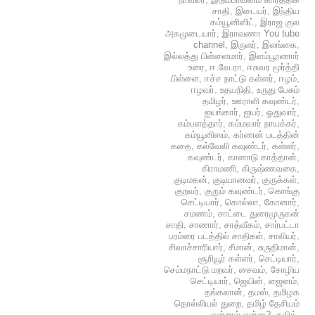
சாதி
,
இடையர்
,
இந்திய
கம்யூனிஸிட்
,
இராஜ குல
அகமுடையார்
,
இராவணா You tube
channel
,
இருளர்
,
இலங்கை
,
இல்லத்து பிள்ளைமார்
,
இளம்பூரணார்
உரை
,
ஈ.வே.ரா
,
ஈசுவர மூர்த்தி
பிள்ளை
,
ஈச்ச நாட்டு கள்ளர்
,
ஈழம்
,
ஈழவர்
,
உதயநிதி
,
உருது பேசும்
தமிழர்
,
ஊராளி கவுண்டர்
,
ஐயங்கார்
,
ஐயர்
,
ஓதுவார்
,
கம்பளத்தார்
,
கம்மவார் நாயக்கர்
,
கம்யூனிஸம்
,
கர்ணன் படத்தின்
கதை
,
கல்வேலி கவுண்டர்
,
கள்ளர்
,
கவுண்டர்
,
கானாடு காத்தான்
,
கிராமணி
,
கிருஷ்ணவகை
,
குடிமகன்
,
குடியானவர்
,
குருக்கள்
,
குறவர்
,
குறும் கவுண்டர்
,
கொங்கு
செட்டியார்
,
கொல்லா
,
கோனார்
,
சமணம்
,
சாட்டை துரைமுருகன்
சாதி
,
சாணார்
,
சாத்வீகம்
,
சார்பட்டா
பரம்ரை படத்தில் சாதிகள்
,
சாலியர்
,
சிவாச்சாரியார்
,
சீமான்
,
சுருதிமான்
,
சூரியூர் கள்ளர்
,
செட்டியார்
,
செம்மநாட்டு மறவர்
,
சைவம்
,
சோழிய
செட்டியார்
,
ஜெயின்
,
ஜைனம்
,
தங்கலான்
,
தமஸ்
,
தமிழக
தொல்லியல் துறை
,
தமிழ் தேசியம்
என்றால் என்ன?
,
தலித்
,