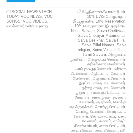
SOCIAL NEWS&TECH
,
#ஆதிசைவச்சிவாச்சாரியார்
,
TODAY VOC NEWS
,
VOC
10% EWS பொருளாதார
SONGS
,
VOC VIDEOS
,
இடஒதுக்கீடு
,
10% Reservation
,
வெள்ளாளர்களின் வரலாறு
10% பொருளாதார இடஒதுக்கீடு
,
Nellai Saivam
,
Saiva Chettiyaar
,
Saiva Chettiyar Matrimonial
,
Saiva Desikhar
,
Saiva Pillai
,
Saiva Pillai Names
,
Saiva
religion
,
Saiva Vellalar Thali
,
Tamil Saivam
,
அகமுடைய
முதலியார்
,
அகமுடைய வெள்ளாளர்
,
அச்சுக்கரை வெள்ளாளர்
,
அரும்புக்கூற்ற வேளாளர்
,
அர்ச்சக
வெள்ளாளர்
,
ஆதிகாராள வேளாளர்
,
ஆதிசைவர்
,
ஆறுநாட்டு வேளாளர்
,
இரட்டை சங்கு பால வேளாளர்
,
ஒற்றை சங்கு பால வேளாளர்
,
ஓதுவார்
,
காணபத்தியம்
,
காராள
வேளாளர்
,
காளாமுகம்
,
குடிக்கார
வேளாளர்
,
குருக்கள்
,
கொங்கு
குலக்குருக்கள்
,
கொங்கு செட்டியார்
,
கொங்கு வேளாளர்
,
கொடிக்கால்
வேளாளர்
,
கொண்டை கட்டி சைவ
வேளாளர்
,
சமணம்
,
சாக்தம்
,
சிவாச்சாரியார்
,
சைவ செட்டியார்
,
சைவ பிள்ளை
,
சைவ பிள்ளை தாலி
,