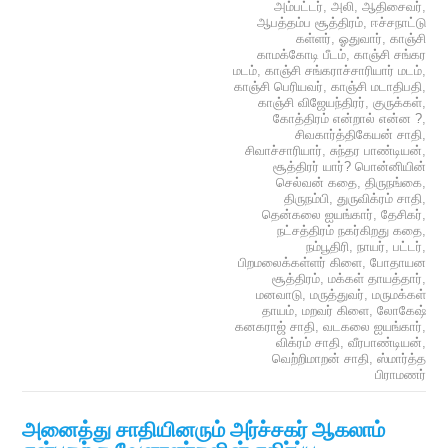
அம்பட்டர்
,
அலி
,
ஆதிசைவர்
,
ஆபத்தம்ப சூத்திரம்
,
ஈச்சநாட்டு
கள்ளர்
,
ஓதுவார்
,
காஞ்சி
காமக்கோடி பீடம்
,
காஞ்சி சங்கர
மடம்
,
காஞ்சி சங்கராச்சாரியார் மடம்
,
காஞ்சி பெரியவர்
,
காஞ்சி மடாதிபதி
,
காஞ்சி விஜேயந்திரர்
,
குருக்கள்
,
கோத்திரம் என்றால் என்ன ?
,
சிவகார்த்திகேயன் சாதி
,
சிவாச்சாரியார்
,
சுந்தர பாண்டியன்
,
சூத்திரர் யார்? பொன்னியின்
செல்வன் கதை
,
திருநங்கை
,
திருநம்பி
,
துருவிக்ரம் சாதி
,
தென்கலை ஐயங்கார்
,
தேசிகர்
,
நட்சத்திரம் நகர்கிறது கதை
,
நம்பூதிரி
,
நாயர்
,
பட்டர்
,
பிறமலைக்கள்ளர் கிளை
,
போதாயன
சூத்திரம்
,
மக்கள் தாயத்தார்
,
மனவாடு
,
மருத்துவர்
,
மருமக்கள்
தாயம்
,
மறவர் கிளை
,
லோகேஷ்
கனகராஜ் சாதி
,
வடகலை ஐயங்கார்
,
விக்ரம் சாதி
,
வீரபாண்டியன்
,
வெற்றிமாறன் சாதி
,
ஸ்மார்த்த
பிராமணர்
அனைத்து சாதியினரும் அர்ச்சகர் ஆகலாம்