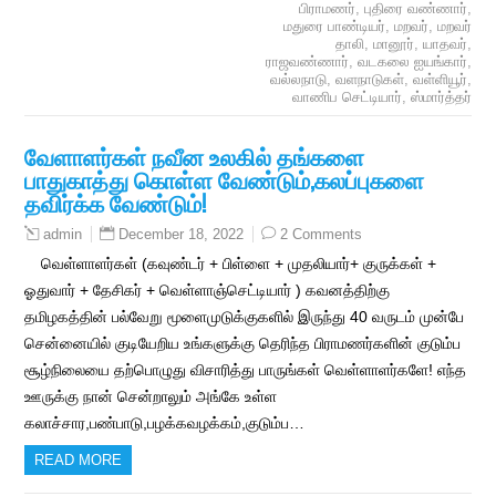
பிராமணர்
,
புதிரை வண்ணார்
,
மதுரை பாண்டியர்
,
மறவர்
,
மறவர்
தாலி
,
மானூர்
,
யாதவர்
,
ராஜவண்ணார்
,
வடகலை ஐயங்கார்
,
வல்லநாடு
,
வளநாடுகள்
,
வள்ளியூர்
,
வாணிப செட்டியார்
,
ஸ்மார்த்தர்
வேளாளர்கள் நவீன உலகில் தங்களை
பாதுகாத்து கொள்ள வேண்டும்,கலப்புகளை
தவிர்க்க வேண்டும்!
December 18, 2022
2 Comments
admin
வெள்ளாளர்கள் (கவுண்டர் + பிள்ளை + முதலியார்+ குருக்கள் +
ஓதுவார் + தேசிகர் + வெள்ளாஞ்செட்டியார் ) கவனத்திற்கு
தமிழகத்தின் பல்வேறு மூளைமுடுக்குகளில் இருந்து 40 வருடம் முன்பே
சென்னையில் குடியேறிய உங்களுக்கு தெரிந்த பிராமணர்களின் குடும்ப
சூழ்நிலையை தற்பொழுது விசாரித்து பாருங்கள் வெள்ளாளர்களே! எந்த
ஊருக்கு நான் சென்றாலும் அங்கே உள்ள
கலாச்சார,பண்பாடு,பழக்கவழக்கம்,குடும்ப…
READ MORE