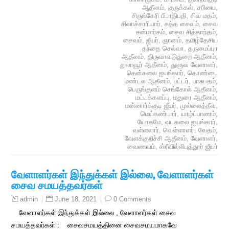
ஆதீனம்
,
குருக்கள்
,
சரியை
,
சிருங்கேரி பீடாதிபதி
,
சிவ மதம்
,
சிவாச்சாரியார்
,
சுத்த சைவம்
,
சைவ
சன்மார்கம்
,
சைவ சித்தாந்தம்
,
சைவம்
,
ஜீயர்
,
ஞானம்
,
தமிழ்தேசிய
தந்தை செல்வா
,
தருமைப்புர
ஆதீனம்
,
திருவாவடுதுறை ஆதீனம்
,
துலாவூர் ஆதீனம்
,
துளுவ வேளாளர்
,
தென்கலை ஐயங்கார்
,
தொண்டை
மண்டல ஆதீனம்
,
பட்டர்
,
பாசுபதம்
,
பெருங்குளம் செங்கோல் ஆதீனம்
,
மட்டக்களப்பு
,
மதுரை ஆதீனம்
,
மன்னார்க்குடி ஜீயர்
,
முல்லைத்தீவு
,
மெய்கண்டார்
,
யாழ்ப்பாணம்
,
யோகமே
,
வடகலை ஐயங்கார்
,
வள்ளலார்
,
வெள்ளாளர்
,
வேதம்
,
வேளக்குறிச்சி ஆதீனம்
,
வேளாளர்
,
வைணவம்
,
ஸ்ரீவில்லிபுத்தூர் ஜீயர்
வேளாளர்கள் இந்துக்கள் இல்லை, வேளாளர்கள்
சைவ சமயத்தவர்கள்
June 18, 2021
0 Comments
admin
வேளாளர்கள் இந்துக்கள் இல்லை , வேளாளர்கள் சைவ
சமயத்தவர்கள் : சைவசமயத்தினை சைவசமயமாகவே