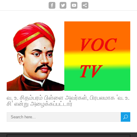
வ. உ. சிதம்பரம் பிள்ளை அவர்கள், பிரபலமாக ‘வ. உ.
சி’ என்று அழைக்கப்பட்டார்