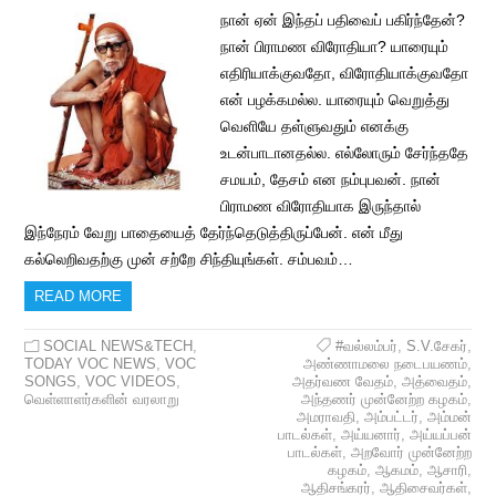
நான் ஏன் இந்தப் பதிவைப் பகிர்ந்தேன்?
நான் பிராமண விரோதியா? யாரையும்
எதிரியாக்குவதோ, விரோதியாக்குவதோ
என் பழக்கமல்ல. யாரையும் வெறுத்து
வெளியே தள்ளுவதும் எனக்கு
உடன்பாடானதல்ல. எல்லோரும் சேர்ந்ததே
சமயம், தேசம் என நம்புபவன். நான்
பிராமண விரோதியாக இருந்தால்
இந்நேரம் வேறு பாதையைத் தேர்ந்தெடுத்திருப்பேன். என் மீது
கல்லெறிவதற்கு முன் சற்றே சிந்தியுங்கள். சம்பவம்…
READ MORE
SOCIAL NEWS&TECH
,
#வல்லம்பர்
,
S.V.சேகர்
,
TODAY VOC NEWS
,
VOC
அண்ணாமலை நடைபயணம்
,
SONGS
,
VOC VIDEOS
,
அதர்வண வேதம்
,
அத்வைதம்
,
வெள்ளாளர்களின் வரலாறு
அந்தணர் முன்னேற்ற கழகம்
,
அமராவதி
,
அம்பட்டர்
,
அம்மன்
பாடல்கள்
,
அய்யனார்
,
அய்யப்பன்
பாடல்கள்
,
அறவோர் முன்னேற்ற
கழகம்
,
ஆகமம்
,
ஆசாரி
,
ஆதிசங்கரர்
,
ஆதிசைவர்கள்
,