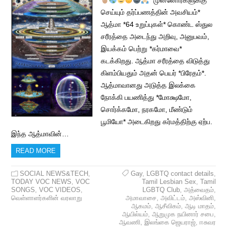
*முன்னோர்களுக்கு
செய்யும் தர்ப்பணத்தின் அவசியம்*
ஆத்மா *64 உறுப்புகள்* கொண்ட ஸ்துல
சரீரத்தை அடைந்து அறிவு, அனுபவம்,
இயக்கம் பெற்று *கர்மாவை*
கடக்கிறது. ஆத்மா சரீரத்தை விடுத்து
கிளம்பியதும் அதன் பெயர் *பிரேதம்*.
ஆத்மாவானது அடுத்த இலக்கை
நோக்கி பயணித்து *மோக்ஷமோ,
சொர்க்கமோ, நரகமோ, மீண்டும்
பூமியோ* அடைகிறது கர்மத்திற்கு ஏற்ப.
இந்த ஆத்மாவின்…
READ MORE
SOCIAL NEWS&TECH
,
Gay
,
LGBTQ contact details
,
TODAY VOC NEWS
,
VOC
Tamil Lesbian Sex
,
Tamil
SONGS
,
VOC VIDEOS
,
LGBTQ Club
,
அத்வைதம்
,
வெள்ளாளர்களின் வரலாறு
அமாவாசை
,
அவிட்டம்
,
அஸ்வினி
,
ஆகமம்
,
ஆசீவிகம்
,
ஆடி மாதம்
,
ஆயில்யம்
,
ஆறுமுக நயினார் சபை
,
ஆவணி
,
இலங்கை ஜெயராஜ்
,
ஈசுவர