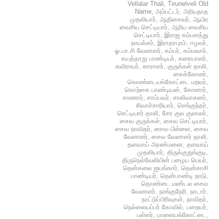
Vellalar Thali
,
Tirunelveli Old
Name
,
அம்பட்டர்
,
அரியநாத
முதலியார்
,
ஆதிசைவர்
,
ஆயிர
வைசிய செட்டியார்
,
ஆரிய வைசிய
செட்டியார்
,
இராஜ கம்பளத்து
நாயக்கர்
,
இராதாபுரம்
,
ஈழவர்
,
ஓ.பா.சி வேளாளர்
,
கம்பர்
,
கம்மவார்
,
கயத்தாறு பாண்டியர்
,
கரையாளர்
,
கவிராயர்
,
காராளர்
,
குருக்கள் தாலி
,
கைக்கோளர்
,
கொண்டையங்கோட்டை மறவர்
,
கொற்கை பாண்டியன்
,
கோனார்
,
சாணார்
,
சாம்பவர்
,
சாலிவாகனர்
,
சிவாச்சாரியார்
,
செங்குந்தர்
,
செட்டியார் தாலி
,
சேர குல குலாலர்
,
சைவ குருக்கள்
,
சைவ செட்டியார்
,
சைவ நாவிதர்
,
சைவ பிள்ளை
,
சைவ
வேளாளர்
,
சைவ வேளாளர் தாலி
,
தளவாய் அரண்மனை
,
தளவாய்
முதலியார்
,
திருக்குறுங்குடி
,
திருநெல்வேலியின் பழைய பெயர்
,
தென்கலை ஐயங்கார்
,
தென்காசி
பாண்டியர்
,
தென்பாண்டி நாடு
,
தொண்டை மண்டல சைவ
வேளாளர்
,
நாங்குநேரி
,
நாடார்
,
நாட்டுப்பிரிவுகள்
,
நாவிதர்
,
நெல்லையப்பர் கோவில்
,
பறையர்
,
பள்ளர்
,
பாளையங்கோட்டை
,