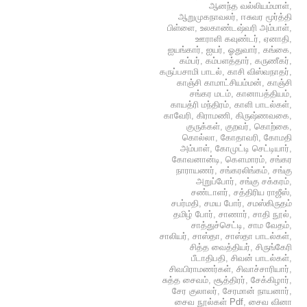
ஆனந்த வல்லியம்மாள்
,
ஆறுமுகநாவலர்
,
ஈசுவர மூர்த்தி
பிள்ளை
,
உலகாண்டஷ்வரி அம்பாள்
,
ஊராளி கவுண்டர்
,
ஏனாதி
,
ஐயங்கார்
,
ஐயர்
,
ஓதுவார்
,
கங்கை
,
கம்பர்
,
கம்பளத்தார்
,
கருணீகர்
,
கருப்பசாமி பாடல்
,
காசி விஸ்வநாதர்
,
காஞ்சி காமாட்சியம்மன்
,
காஞ்சி
சங்கர மடம்
,
கானாபத்தியம்
,
காயத்ரி மந்திரம்
,
காளி பாடல்கள்
,
காவேரி
,
கிராமணி
,
கிருஷ்ணவகை
,
குருக்கள்
,
குறவர்
,
கொற்கை
,
கொல்லா
,
கோதாவரி
,
கோமதி
அம்பாள்
,
கோமுட்டி செட்டியார்
,
கோவனான்டி
,
கௌமாரம்
,
சங்கர
நாராயணர்
,
சங்கரலிங்கம்
,
சங்கு
அறுப்போர்
,
சங்கு சக்கரம்
,
சண்டாளர்
,
சத்திரிய ராஜீஸ்
,
சபர்மதி
,
சமய போர்
,
சமஸ்கிருதம்
தமிழ் போர்
,
சாணார்
,
சாதி நூல்
,
சாத்துச்செட்டி
,
சாம வேதம்
,
சாலியர்
,
சாஸ்தா
,
சாஸ்தா பாடல்கள்
,
சித்த வைத்தியர்
,
சிருங்கேரி
பீடாதிபதி
,
சிவன் பாடல்கள்
,
சிவபிராமணர்கள்
,
சிவாச்சாரியார்
,
சுத்த சைவம்
,
சூத்திரர்
,
சேக்கிழார்
,
சேர குலாலர்
,
சேரமான் நாயனார்
,
சைவ நூல்கள் Pdf
,
சைவ வினா