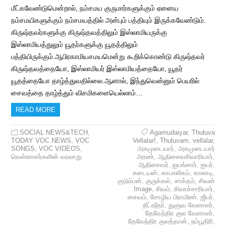
மீட்கவேண்டுமென்றால், நம்சமய குருமார்களுக்கும் ஏனைய
நம்சமயிகளுக்கும் நம்சமயத்தில் அன்பும் பத்தியும் இருக்கவேண்டும்.
கிருஷ்தவர்களுக்கு கிருஷ்தவத்திலும் இஸ்லாமியருக்கு
இஸ்லாமியத்துலும் யூதர்களுக்கு யூதத்திலும்
பத்தியிருக்கும்.ஆபிரகாமியசமயமென்று கூறிக்கொண்டு கிருஷ்தவர்
கிருஷ்தவத்தையோ, இஸ்லாமியர் இஸ்லாமியத்தையோ, யூதர்
யூதத்தையோ தாழ்த்துவதில்லை.ஆனால், இந்துவென்னும் பெயரில்
சைவத்தை தாழ்த்தும் விசமிகளையெல்லாம்…
READ MORE
SOCIAL NEWS&TECH
,
Agamudaiyar
,
Thuluva
TODAY VOC NEWS
,
VOC
Vellalar!
,
Thuluvam
,
vellalar
,
SONGS
,
VOC VIDEOS
,
அகமுடையார்
,
அகமுடையார்
வெள்ளாளர்களின் வரலாறு
அரண்
,
ஆதிசைவசிவாரியார்
,
ஆதிசைவர்
,
ஐயங்கார்
,
ஐயர்
,
கடையன்
,
காபாலிகம்
,
காலாடி
,
குடும்பன்
,
குருக்கள்
,
சாக்தம்
,
சிவன்
Image
,
சிவம்
,
சிவாச்சாரியார்
,
சைவம்
,
சோழிய பிராமிண்
,
ஜீயர்
,
தீட்ஷீதர்
,
துளுவ வேளாளர்
,
தேவேந்திர குல வேளாளர்
,
தேவேந்திர குலத்தான்
,
நம்பூதிரி
,