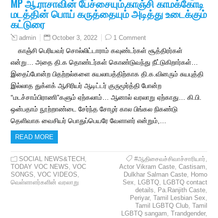
MP ஆ.ராசாவின் பேச்சையும்,காஞ்சி காமக்கோடி
மடத்தின் பொய் கருத்தையும் அடித்து உடைக்கும்
கட்டுரை
October 3, 2022
1 Comment
admin
காஞ்சி பெரியவர் சொல்லிட்டாராம் கவுண்டர்கள் சூத்திரர்கள்
என்று… அதை தி.க தொண்டர்கள் கொண்டுவந்து நீட்டுகிறார்கள்…
இதைப்போன்ற பிதற்றல்களை சுயலாபத்திற்காக தி‌.க.வினரும் சுயபுத்தி
இல்லாத துக்ளக் ஆசிரியர் ஆடிட்டர் குருமூர்த்தி போன்ற
“மடச்சாம்பிராணி”களும் ஏற்கலாம்… ஆனால் வரலாறு ஏற்காது… கி.பி.
ஒன்பதாம் நூற்றாண்டை சேர்ந்த சோழர் கால பிங்கல நிகண்டு
தெளிவாக வைசியர் பொதுப்பெயரே வேளாளர் என்றும்,…
READ MORE
SOCIAL NEWS&TECH
,
#ஆதிசைவச்சிவாச்சாரியார்
,
TODAY VOC NEWS
,
VOC
Actor Vikram Caste
,
Castisam
,
SONGS
,
VOC VIDEOS
,
Dulkhar Salman Caste
,
Homo
வெள்ளாளர்களின் வரலாறு
Sex
,
LGBTQ
,
LGBTQ contact
details
,
Pa.Ranjith Caste
,
Periyar
,
Tamil Lesbian Sex
,
Tamil LGBTQ Club
,
Tamil
LGBTQ sangam
,
Trandgender
,