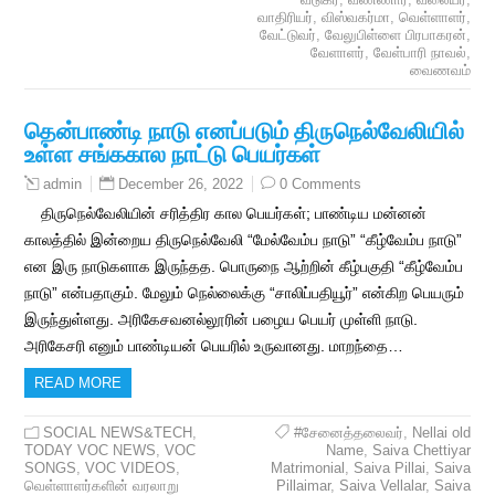
வாதிரியர்
,
விஸ்வகர்மா
,
வெள்ளாளர்
,
வேட்டுவர்
,
வேலுபிள்ளை பிரபாகரன்
,
வேளாளர்
,
வேள்பாரி நாவல்
,
வைணவம்
தென்பாண்டி நாடு எனப்படும் திருநெல்வேலியில்
உள்ள சங்ககால நாட்டு பெயர்கள்
December 26, 2022
0 Comments
admin
திருநெல்வேலியின் சரித்திர கால பெயர்கள்; பாண்டிய மன்னன்
காலத்தில் இன்றைய திருநெல்வேலி “மேல்வேம்ப நாடு” “கீழ்வேம்ப நாடு”
என இரு நாடுகளாக இருந்தத. பொருநை ஆற்றின் கீழ்பகுதி “கீழ்வேம்ப
நாடு” என்பதாகும். மேலும் நெல்லைக்கு “சாலிப்பதியூர்” என்கிற பெயரும்
இருந்துள்ளது. அரிகேசவனல்லூரின் பழைய பெயர் முள்ளி நாடு.
அரிகேசரி எனும் பாண்டியன் பெயரில் உருவானது. மாறந்தை…
READ MORE
SOCIAL NEWS&TECH
,
#சேனைத்தலைவர்
,
Nellai old
TODAY VOC NEWS
,
VOC
Name
,
Saiva Chettiyar
SONGS
,
VOC VIDEOS
,
Matrimonial
,
Saiva Pillai
,
Saiva
வெள்ளாளர்களின் வரலாறு
Pillaimar
,
Saiva Vellalar
,
Saiva