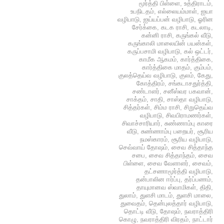
மூர்த்தி பிள்ளை
,
உத்திராடம்
,
உபநிடதம்
,
எல்லையம்மாள்
,
ஐயா
வழிபாடு
,
ஐய்யப்பன் வழிபாடு
,
ஓரின
சேர்க்கை
,
கடக ராசி
,
கடலாடி
,
கன்னி ராசி
,
கருங்கல் வீடு
,
கருங்காலி மாலையின் பயன்கள்
,
கருப்பசாமி வழிபாடு
,
கல் ஒட்டர்
,
காமீக ஆகமம்
,
கார்த்திகை
,
கார்த்திகை மாதம்
,
கும்பம்
,
குலத்தெய்வ வழிபாடு
,
குலம்
,
கேது
,
கோத்திரம்
,
சங்கடாசதுர்த்தி
,
சண்டாளர்
,
சனீஸ்வர பகவான்
,
சாக்தம்
,
சாதி
,
சாஸ்தா வழிபாடு
,
சித்தர்கள்
,
சிம்ம ராசி
,
சிறுதெய்வ
வழிபாடு
,
சிவபிராமணர்கள்
,
சிவாச்சாரியார்
,
சுண்ணாம்பு காரை
வீடு
,
சுண்ணாம்பு பறையர்
,
சூரிய
நமஸ்காரம்
,
சூரிய வழிபாடு
,
செவ்வாய் தோஷம்
,
சைவ சித்தாந்த
சபை
,
சைவ சித்தாந்தம்
,
சைவ
பிள்ளை
,
சைவ வேளாளர்
,
சைவம்
,
தட்சணாமூர்த்தி வழிபாடு
,
தன்பாலின ஈர்ப்பு
,
தர்ப்பணம்
,
தாயுமானவ ஸ்வாமிகள்
,
திதி
,
துலாம்
,
துளசி மாடம்
,
துளசி மாலை
,
துவைதம்
,
தென்புலத்தார் வழிபாடு
,
தொட்டி வீடு
,
தோஷம்
,
நவராத்திரி
கொழு
,
நவராத்திரி விரதம்
,
நாட்டார்