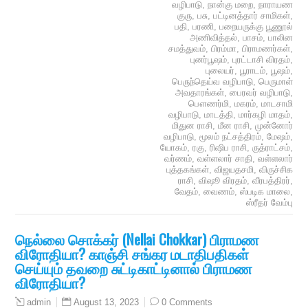
வழிபாடு
,
நான்கு மறை
,
நாராயண
குரு
,
பசு
,
பட்டினத்தார் சாமிகள்
,
பதி
,
பரணி
,
பறையருக்கு பூணூல்
அணிவித்தல்
,
பாசம்
,
பாலின
சமத்துவம்
,
பிரம்மா
,
பிராமணர்கள்
,
புனர்பூஷம்
,
புரட்டாசி விரதம்
,
புலையர்
,
பூராடம்
,
பூஷம்
,
பெருந்தெய்வ வழிபாடு
,
பெருமாள்
அவதாரங்கள்
,
பைரவர் வழிபாடு
,
பௌணர்மி
,
மகரம்
,
மாடசாமி
வழிபாடு
,
மாடத்தி
,
மார்கழி மாதம்
,
மிதுன ராசி
,
மீன ராசி
,
முன்னோர்
வழிபாடு
,
மூலம் நட்சத்திரம்
,
மேஷம்
,
யோகம்
,
ரகு
,
ரிஷிப ராசி
,
ருத்ராட்சம்
,
வர்ணம்
,
வள்ளலார் சாதி
,
வள்ளலார்
புத்தகங்கள்
,
விஜயதசமி
,
விருச்சிக
ராசி
,
விஷூ விரதம்
,
வீரபத்திரர்
,
வேதம்
,
வைணம்
,
ஸ்படிக மாலை
,
ஸ்ரீதர் வேம்பு
நெல்லை சொக்கர் (Nellai Chokkar) பிராமண
விரோதியா? காஞ்சி சங்கர மடாதிபதிகள்
செய்யும் தவறை சுட்டிகாட்டினால் பிராமண
விரோதியா?
August 13, 2023
0 Comments
admin