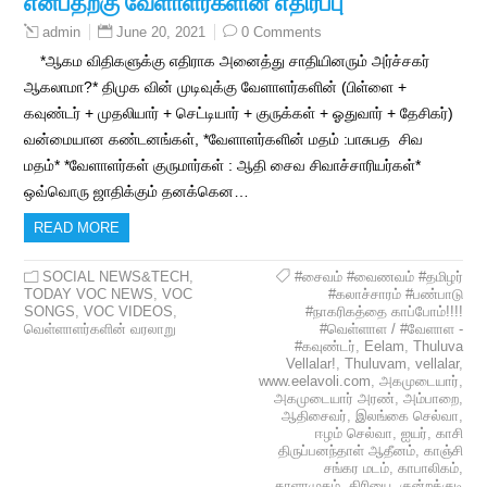
என்பதற்கு வேளாளர்களின் எதிர்ப்பு
June 20, 2021
0 Comments
admin
*ஆகம விதிகளுக்கு எதிராக அனைத்து சாதியினரும் அர்ச்சகர்
ஆகலாமா?* திமுக வின் முடிவுக்கு வேளாளர்களின் (பிள்ளை +
கவுண்டர் + முதலியார் + செட்டியார் + குருக்கள் + ஓதுவார் + தேசிகர்)
வன்மையான கண்டனங்கள், *வேளாளர்களின் மதம் :பாசுபத சிவ
மதம்* *வேளாளர்கள் குருமார்கள் : ஆதி சைவ சிவாச்சாரியர்கள்*
ஒவ்வொரு ஜாதிக்கும் தனக்கென…
READ MORE
SOCIAL NEWS&TECH
,
#சைவம் #வைணவம் #தமிழர்
TODAY VOC NEWS
,
VOC
#கலாச்சாரம் #பண்பாடு
SONGS
,
VOC VIDEOS
,
#நாகரிகத்தை காப்போம்!!!!
வெள்ளாளர்களின் வரலாறு
#வெள்ளாள / #வேளாள -
#கவுண்டர்
,
Eelam
,
Thuluva
Vellalar!
,
Thuluvam
,
vellalar
,
www.eelavoli.com
,
அகமுடையார்
,
அகமுடையார் அரண்
,
அம்பாறை
,
ஆதிசைவர்
,
இலங்கை செல்வா
,
ஈழம் செல்வா
,
ஐயர்
,
காசி
திருப்பனந்தாள் ஆதீனம்
,
காஞ்சி
சங்கர மடம்
,
காபாலிகம்
,
காளாமுகம்
,
கிரியை
,
குன்றக்குடி