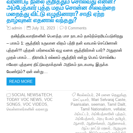
வர்ணபடி நிலை குறித்தும் சொல்வது என்ன?
அம்பேத்கார் புத்த மதம் சொன்ன சிலவற்றை
மறைத்து விட்டு எழுதினாரா? சாதி ஏற்ற
தாழ்வுகள் எதனால் வந்தது?
July 31, 2023
0 Comments
admin
தலித்தியவாதிகளின் பௌத்த பாச நாடகம் தகர்த்தெரியப்படுகிறது
– பாகம் 1: சூத்திரர் உருவான விதம் பற்றி தன் வாயால் செப்பினான்
புத்தன்!!! புத்தன் பார்வையில் ஏழு வகை சூத்திரர்கள் யார்? அதுதான்
முதல் பாகம்… திராவிடர் எல்லாம் சூத்திரர் என்று பொய் சொல்லிய
ஈவேரா புத்தரை திட்டுவதாக்தான் அதிகம் நாடகமாடி இருக்க
வேண்டும்? ஏன் என்று…
READ MORE
SOCIAL NEWS&TECH
,
#வல்லம்பர்
,
24 மனை தெலுங்கு
TODAY VOC NEWS
,
VOC
செட்டியார்
,
Mari Selvaraj Caste
,
SONGS
,
VOC VIDEOS
,
Paarisalan
,
seeman
,
Tamil Dailt
,
வெள்ளாளர்களின் வரலாறு
Tamil Nationalism
,
vellalar
,
அம்பட்டர்
,
அம்பேத்காரின் புத்தம்
,
அம்பேத்கார்
,
அரபு பேசும் தமிழர்
,
ஆசாரி
,
ஆதிசங்கரர்
,
ஆதிசைவர்
,
ஆப்ப நாட்டு மறவர்
,
ஆறுமுக
நாவலர்
,
இடும்பாவனம் கார்த்திக்