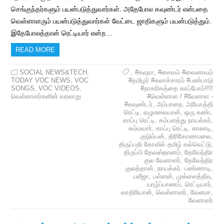
செங்குந்தர்களும் பயன்படுத்துவார்கள். அதேபோல கவுண்டர் என்பதை
வெள்ளாளரும் பயன்படுத்துவார்கள் வேட்டை ஜாதிகளும் பயன்படுத்தும்.
இதேபோலத்தான் ரெட்டியார் என்ற…
READ MORE
SOCIAL NEWS&TECH
,
,
#கவுரா
,
#சைவம் #வைணவம்
TODAY VOC NEWS
,
VOC
#தமிழர் #கலாச்சாரம் #பண்பாடு
SONGS
,
VOC VIDEOS
,
#நாகரிகத்தை காப்போம்!!!!
வெள்ளாளர்களின் வரலாறு
#வெள்ளாள / #வேளாள -
#கவுண்டர்
,
அம்பாறை
,
அயோத்தி
ரெட்டி
,
ஏழுமலையான்
,
ஒரு கண்ட
காப்பு ரெட்டி
,
கம்பளத்து நாயக்கர்
,
கம்மவார்
,
காப்பு ரெட்டி
,
காலாடி
,
குடும்பன்
,
திரிகோணமலை
,
திருப்பதி கோவில் தமிழ் கல்வெட்டு
,
திருப்பி தேவஸ்தானம்
,
தேவேந்திர
குல வேளாளர்
,
தேவேந்திர
குலத்தான்
,
நாயக்கர்
,
பண்ணாடி
,
பலீஜா
,
பள்ளன்
,
முல்லைத்தீவு
,
யாழ்ப்பாணம்
,
ரெட்டியார்
,
வாதிரியான்
,
வெள்ளாளர்
,
வேளமா
,
வேளாளர்