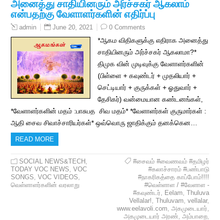
அனைத்து சாதியினரும் அர்ச்சகர் ஆகலாம்
என்பதற்கு வேளாளர்களின் எதிர்ப்பு
June 20, 2021
0 Comments
admin
*ஆகம விதிகளுக்கு எதிராக அனைத்து
சாதியினரும் அர்ச்சகர் ஆகலாமா?*
திமுக வின் முடிவுக்கு வேளாளர்களின்
(பிள்ளை + கவுண்டர் + முதலியார் +
செட்டியார் + குருக்கள் + ஓதுவார் +
தேசிகர்) வன்மையான கண்டனங்கள்,
*வேளாளர்களின் மதம் :பாசுபத சிவ மதம்* *வேளாளர்கள் குருமார்கள் :
ஆதி சைவ சிவாச்சாரியர்கள்* ஒவ்வொரு ஜாதிக்கும் தனக்கென…
READ MORE
SOCIAL NEWS&TECH
,
#சைவம் #வைணவம் #தமிழர்
TODAY VOC NEWS
,
VOC
#கலாச்சாரம் #பண்பாடு
SONGS
,
VOC VIDEOS
,
#நாகரிகத்தை காப்போம்!!!!
வெள்ளாளர்களின் வரலாறு
#வெள்ளாள / #வேளாள -
#கவுண்டர்
,
Eelam
,
Thuluva
Vellalar!
,
Thuluvam
,
vellalar
,
www.eelavoli.com
,
அகமுடையார்
,
அகமுடையார் அரண்
,
அம்பாறை
,