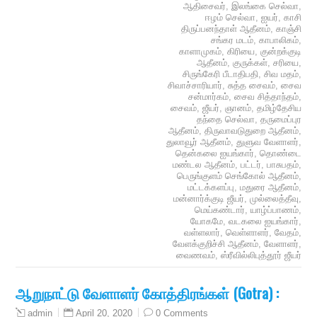
ஆதிசைவர்
,
இலங்கை செல்வா
,
ஈழம் செல்வா
,
ஐயர்
,
காசி
திருப்பனந்தாள் ஆதீனம்
,
காஞ்சி
சங்கர மடம்
,
காபாலிகம்
,
காளாமுகம்
,
கிரியை
,
குன்றக்குடி
ஆதீனம்
,
குருக்கள்
,
சரியை
,
சிருங்கேரி பீடாதிபதி
,
சிவ மதம்
,
சிவாச்சாரியார்
,
சுத்த சைவம்
,
சைவ
சன்மார்கம்
,
சைவ சித்தாந்தம்
,
சைவம்
,
ஜீயர்
,
ஞானம்
,
தமிழ்தேசிய
தந்தை செல்வா
,
தருமைப்புர
ஆதீனம்
,
திருவாவடுதுறை ஆதீனம்
,
துலாவூர் ஆதீனம்
,
துளுவ வேளாளர்
,
தென்கலை ஐயங்கார்
,
தொண்டை
மண்டல ஆதீனம்
,
பட்டர்
,
பாசுபதம்
,
பெருங்குளம் செங்கோல் ஆதீனம்
,
மட்டக்களப்பு
,
மதுரை ஆதீனம்
,
மன்னார்க்குடி ஜீயர்
,
முல்லைத்தீவு
,
மெய்கண்டார்
,
யாழ்ப்பாணம்
,
யோகமே
,
வடகலை ஐயங்கார்
,
வள்ளலார்
,
வெள்ளாளர்
,
வேதம்
,
வேளக்குறிச்சி ஆதீனம்
,
வேளாளர்
,
வைணவம்
,
ஸ்ரீவில்லிபுத்தூர் ஜீயர்
ஆறுநாட்டு வேளாளர் கோத்திரங்கள் (Gotra) :
April 20, 2020
0 Comments
admin