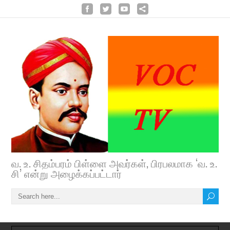
வ. உ. சிதம்பரம் பிள்ளை அவர்கள், பிரபலமாக ‘வ. உ.
சி’ என்று அழைக்கப்பட்டார்