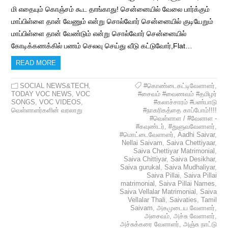
மி எதையும் கொஞ்சம் கூட தாங்காது! சென்னையில் வேலை பார்க்கும்
மாப்பிள்ளை தான் வேணும் என்று சொல்வோர் சென்னையில் குடியேறும்
மாப்பிள்ளை தான் வேண்டும் என்று சொல்வோர் சென்னையில்
கோடிக்கணக்கில் பணம் செலவு செய்து வீடு கட்டுவோர்,Flat…
READ MORE
SOCIAL NEWS&TECH
,
#கொண்டைகட்டிவேளாளர்
,
TODAY VOC NEWS
,
VOC
#சைவம் #வைணவம் #தமிழர்
SONGS
,
VOC VIDEOS
,
#கலாச்சாரம் #பண்பாடு
வெள்ளாளர்களின் வரலாறு
#நாகரிகத்தை காப்போம்!!!!
#வெள்ளாள / #வேளாள -
#கவுண்டர்
,
#துளுவவேளாளர்
,
#மொட்டைவேளாளர்
,
Aadhi Saivar
,
Nellai Saivam
,
Saiva Chettiyaar
,
Saiva Chettiyar Matrimonial
,
Saiva Chittiyar
,
Saiva Desikhar
,
Saiva gurukal
,
Saiva Mudhaliyar
,
Saiva Pillai
,
Saiva Pillai
matrimonial
,
Saiva Pillai Names
,
Saiva Vellalar Matrimonial
,
Saiva
Vellalar Thali
,
Saivaties
,
Tamil
Saivam
,
அகமுடைய வேளாளர்
,
அசைவம்
,
அச்சு வேளாளர்
,
அச்சுக்கரை வேளாளர்
,
அஞ்சு நாட்டு