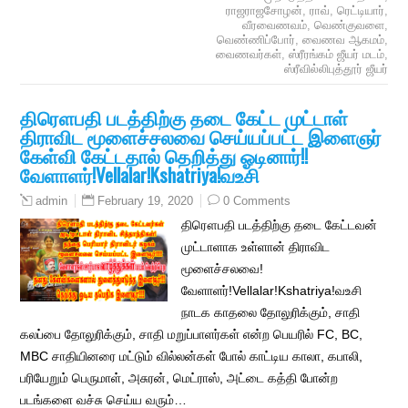
ராஜராஜசோழன்
,
ராவ்
,
ரெட்டியார்
,
வீரவைணவம்
,
வெண்குவளை
,
வெண்ணிப்போர்
,
வைணவ ஆகமம்
,
வைணவர்கள்
,
ஸ்ரீரங்கம் ஜீயர் மடம்
,
ஸ்ரீவில்லிபுத்தூர் ஜீயர்
திரௌபதி படத்திற்கு தடை கேட்ட முட்டாள்
திராவிட மூளைச்சலவை செய்யப்பட்ட இளைஞர்
கேள்வி கேட்டதால் தெறித்து ஓடினார்!!
வேளாளர்!Vellalar!Kshatriya!வஉசி
February 19, 2020
0 Comments
admin
திரௌபதி படத்திற்கு தடை கேட்டவன்
முட்டாளாக உள்ளான் திராவிட
மூளைச்சலவை!
வேளாளர்!Vellalar!Kshatriya!வஉசி
நாடக காதலை தோலுரிக்கும், சாதி
கலப்பை தோலுரிக்கும், சாதி மறுப்பாளர்கள் என்ற பெயரில் FC, BC,
MBC சாதியினரை மட்டும் வில்லன்கள் போல் காட்டிய காலா, கபாலி,
பரியேறும் பெருமாள், அசுரன், மெட்ராஸ், அட்டை கத்தி போன்ற
படங்களை வச்சு செய்ய வரும்…