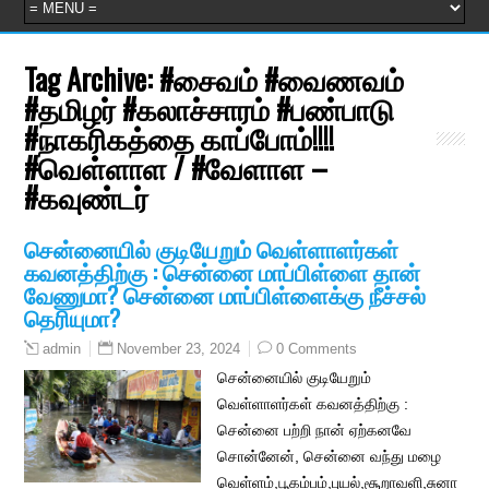
Tag Archive:
#சைவம் #வைணவம்
#தமிழர் #கலாச்சாரம் #பண்பாடு
#நாகரிகத்தை காப்போம்!!!!
#வெள்ளாள / #வேளாள –
#கவுண்டர்
சென்னையில் குடியேறும் வெள்ளாளர்கள்
கவனத்திற்கு : சென்னை மாப்பிள்ளை தான்
வேணுமா? சென்னை மாப்பிள்ளைக்கு நீச்சல்
தெரியுமா?
November 23, 2024
0 Comments
admin
சென்னையில் குடியேறும்
வெள்ளாளர்கள் கவனத்திற்கு :
சென்னை பற்றி நான் ஏற்கனவே
சொன்னேன், சென்னை வந்து மழை
வெள்ளம்,பூகம்பம்,புயல்,சூறாவளி,சுனா