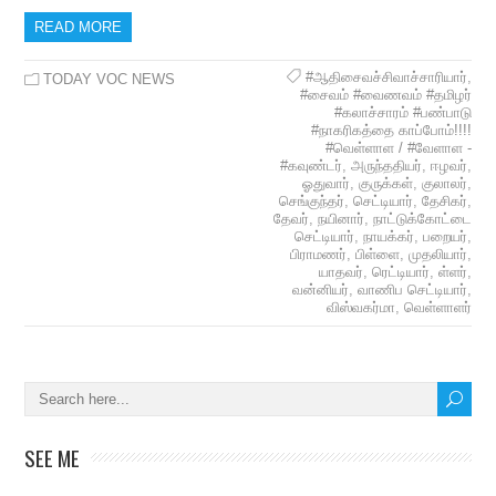
READ MORE
#ஆதிசைவச்சிவாச்சாரியார்
,
TODAY VOC NEWS
#சைவம் #வைணவம் #தமிழர்
#கலாச்சாரம் #பண்பாடு
#நாகரிகத்தை காப்போம்!!!!
#வெள்ளாள / #வேளாள -
#கவுண்டர்
,
அருந்ததியர்
,
ஈழவர்
,
ஓதுவார்
,
குருக்கள்
,
குலாலர்
,
செங்குந்தர்
,
செட்டியார்
,
தேசிகர்
,
தேவர்
,
நயினார்
,
நாட்டுக்கோட்டை
செட்டியார்
,
நாயக்கர்
,
பறையர்
,
பிராமணர்
,
பிள்ளை
,
முதலியார்
,
யாதவர்
,
ரெட்டியார்
,
ள்ளர்
,
வன்னியர்
,
வாணிப செட்டியார்
,
விஸ்வகர்மா
,
வெள்ளாளர்
SEE ME