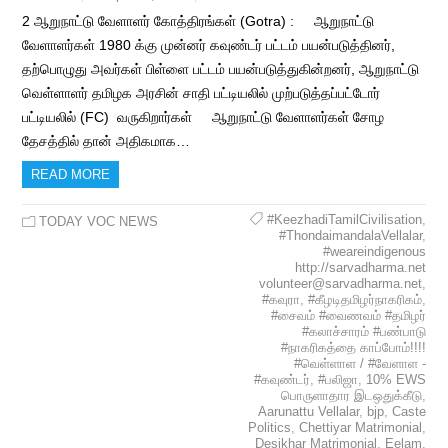
2 ஆறுநாட்டு வேளாளர் கோத்திரங்கள் (Gotra) : ஆறுநாட்டு
வேளாளர்கள் 1980 க்கு முன்னர் கவுண்டர் பட்டம் பயன்படுத்தினர்,
தற்பொழுது அவர்கள் பிள்ளை பட்டம் பயன்படுத்துகின்றனர், ஆறுநாட்டு
வெள்ளாளர் தமிழக அரசின் சாதி பட்டியலில் முற்படுத்தப்பட்டோர்
பட்டியலில் (FC) வருகிறார்கள் ஆறுநாட்டு வேளாளர்கள் சோழ
தேசத்தில் தான் அதிகமாக…
READ MORE
#KeezhadiTamilCivilisation
,
TODAY VOC NEWS
#ThondaimandalaVellalar
,
#weareindigenous
http://sarvadharma.net
volunteer@sarvadharma.net
,
#கவுரா
,
#கீழடிதமிழர்நாகரிகம்
,
#சைவம் #வைணவம் #தமிழர்
#கலாச்சாரம் #பண்பாடு
#நாகரிகத்தை காப்போம்!!!!
#வெள்ளாள / #வேளாள -
#கவுண்டர்
,
#பலிஜா
,
10% EWS
பொருளாதார இடஒதுக்கீடு
,
Aarunattu Vellalar
,
bjp
,
Caste
Politics
,
Chettiyar Matrimonial
,
Desikhar Matrimonial
,
Eelam
,