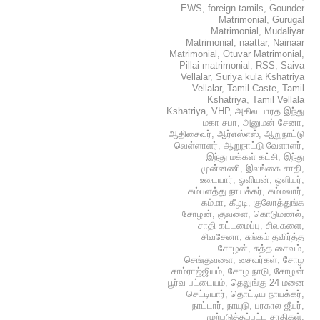
EWS
,
foreign tamils
,
Gounder
Matrimonial
,
Gurugal
Matrimonial
,
Mudaliyar
Matrimonial
,
naattar
,
Nainaar
Matrimonial
,
Otuvar Matrimonial
,
Pillai matrimonial
,
RSS
,
Saiva
Vellalar
,
Suriya kula Kshatriya
Vellalar
,
Tamil Caste
,
Tamil
Kshatriya
,
Tamil Vellala
Kshatriya
,
VHP
,
அகில பாரத இந்து
மகா சபா
,
அனுமன் சேனா
,
ஆதிசைவர்
,
ஆர்எஸ்எஸ்
,
ஆறுநாட்டு
வெள்ளாளர்
,
ஆறுநாட்டு வேளாளர்
,
இந்து மக்கள் கட்சி
,
இந்து
முன்னணி
,
இலங்கை சாதி
,
உடையார்
,
ஒளியன்
,
ஒளியர்
,
கம்பளத்து நாயக்கர்
,
கம்மவார்
,
கம்மா
,
கீழடி
,
குலோத்துங்க
சோழன்
,
குவளை
,
கொடுமணல்
,
சாதி கட்டமைப்பு
,
சிவகளை
,
சிவசேனா
,
சுங்கம் தவிர்த்த
சோழன்
,
சுத்த சைவம்
,
செங்குவளை
,
சைவர்கள்
,
சோழ
சாம்ராஜ்ஜியம்
,
சோழ நாடு
,
சோழன்
பூர்வ பட்டையம்
,
தெலுங்கு 24 மனை
செட்டியார்
,
தொட்டிய நாயக்கர்
,
நாட்டார்
,
நாயுடு
,
பரகால ஜீயர்
,
முற்படுத்தப்பட்ட சாதிகள்
,