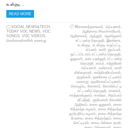
உடன்குடி…
READ MORE
SOCIAL NEWS&TECH
,
#சேனைத்தலைவர்
,
அய்யனார்
,
TODAY VOC NEWS
,
VOC
ஆதிசைவ சிவாச்சாரியார்
,
SONGS
,
VOC VIDEOS
,
ஆதிசைவர்
,
ஆத்தூர்
,
ஆலங்குளம்
வெள்ளாளர்களின் வரலாறு
சட்டமன்ற தொகுதி
,
இலங்கை
,
உடன்குடி
,
உடன்குடி கருப்பட்டி
,
உப்பளம்
,
உவரி
,
ஐயப்பன்
,
ஒட்டப்பிடாரம் சட்டமன்ற தொகுதி
,
ஓதுவார்
,
கடையநல்லூர் சட்டமன்ற
தொகுதி
,
கம்பர்
,
கற்குவேல்
அய்யனார்
,
கவிராயர்
,
காசி
விஸ்வநாதர்
,
காந்திமதியம்மாள்
,
குருக்கள்
,
குலசேகர பட்டிணம்
வரலாறு
,
குலசேகரப்பட்டிணம்
,
கொழும்பு
,
கோனார்
,
கோவில்பட்டி
சட்டமன்ற தொகுதி
,
சாணார்
,
சாத்தான்குளம்
,
சாஸ்தா
,
சிதம்பரம்
தீட்ஷிதர்
,
சூரியனார் கோவில்
ஆதினம்
,
சைவ ஓதுவார்
,
சைவ
சித்தாந்த கழகம்
,
சைவ சித்தாந்த
நூற்பதிப்பு கழகம்
,
சைவ சித்தாந்த
பேரவை
,
சைவ சித்தாந்தம்
,
சைவ
செட்டியார்
,
சைவ பிள்ளை தாலி
,
சைவ பிள்ளைமார்
,
சைவ