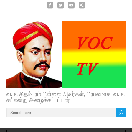
வ. உ. சிதம்பரம் பிள்ளை அவர்கள், பிரபலமாக ‘வ. உ.
சி’ என்று அழைக்கப்பட்டார்