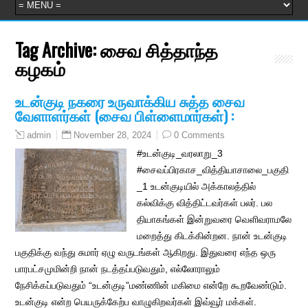
Tag Archive:
சைவ சித்தாந்த
கழகம்
உடன்குடி நகரை உருவாக்கிய சுத்த சைவ
வேளாளர்கள் (சைவ பிள்ளைமார்கள்) :
November 28, 2024
0 Comments
admin
#உடன்குடி_வரலாறு_3
#சைவப்பிரகாச_வித்தியாசாலை_பகுதி
_1 உடன்குடியில் அக்காலத்தில்
கல்விக்கு வித்திட்டவர்கள் பலர். பல
தியாகங்கள் இன்றுவரை வெளிவராமலே
மறைத்து கிடக்கின்றன. நான் உடன்குடி
பகுதிக்கு வந்து சுமார் ஏழு வருடங்கள் ஆகிறது. இதுவரை எந்த ஒரு
பாரபட்சமுமின்றி நான் நடத்தப்படுவதும், எல்லோராலும்
நேசிக்கப்படுவதும் “உடன்குடி”மண்ணின் மகிமை என்றே கூறவேண்டும்.
உடன்குடி என்ற பெயருக்கேற்ப வாழுகிறவர்கள் இவ்வூர் மக்கள்.