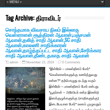
Tag Archive:
திராவிடர்
சொந்தமாக விவசாய நிலம் இல்லாத
வெள்ளாளன் சூத்திரன் ஆவான்,பஞ்சமன்
ஆவான்,தலித் சாதி ஆவான்,SC சாதி
ஆவான்,காலணி சாதிக்காரன்
ஆவான்,தாழ்த்தப்பட்ட சாதி ஆவான்,சேரிக்கார
சாதி ஆவான்,தீண்டதகாத சாதி ஆவான்
November 23, 2024
0 Comments
admin
*இஸ்ரேல் – பாலஸ்தீனம் போர்*
*வெள்ளாளர்களுக்கு உணர்த்துவது
என்ன?* தற்பொழுது நடந்து வரும்
இஸ்ரேல் – பாலஸ்தீனம் போர் என்பது
*யூதர்கள் – அரேபியர் என்ற இரண்டு
இனக்குழுக்களுக்கு (சாதிகளுக்கு)
இடையேயான போர்* உலகம் முழுவதும்