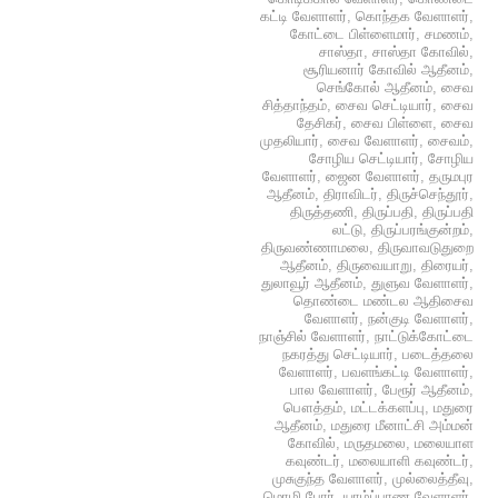
கட்டி வேளாளர்
,
கொந்தக வேளாளர்
,
கோட்டை பிள்ளைமார்
,
சமணம்
,
சாஸ்தா
,
சாஸ்தா கோவில்
,
சூரியனார் கோவில் ஆதீனம்
,
செங்கோல் ஆதீனம்
,
சைவ
சித்தாந்தம்
,
சைவ செட்டியார்
,
சைவ
தேசிகர்
,
சைவ பிள்ளை
,
சைவ
முதலியார்
,
சைவ வேளாளர்
,
சைவம்
,
சோழிய செட்டியார்
,
சோழிய
வேளாளர்
,
ஜைன வேளாளர்
,
தருமபுர
ஆதீனம்
,
திராவிடர்
,
திருச்செந்தூர்
,
திருத்தணி
,
திருப்பதி
,
திருப்பதி
லட்டு
,
திருப்பரங்குன்றம்
,
திருவண்ணாமலை
,
திருவாவடுதுறை
ஆதீனம்
,
திருவையாறு
,
திரையர்
,
துலாவூர் ஆதீனம்
,
துளுவ வேளாளர்
,
தொண்டை மண்டல ஆதிசைவ
வேளாளர்
,
நன்குடி வேளாளர்
,
நாஞ்சில் வேளாளர்
,
நாட்டுக்கோட்டை
நகரத்து செட்டியார்
,
படைத்தலை
வேளாளர்
,
பவளங்கட்டி வேளாளர்
,
பால வேளாளர்
,
பேரூர் ஆதீனம்
,
பௌத்தம்
,
மட்டக்களப்பு
,
மதுரை
ஆதீனம்
,
மதுரை மீனாட்சி அம்மன்
கோவில்
,
மருதமலை
,
மலையாள
கவுண்டர்
,
மலையாளி கவுண்டர்
,
முசுகுந்த வேளாளர்
,
முல்லைத்தீவு
,
மொழி போர்
,
யாழ்ப்பாண வேளாளர்
,