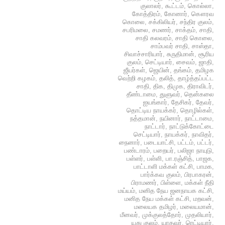
குலாலர்
,
கூட்டம்
,
கொல்லா
,
கோத்திரம்
,
கோனார்
,
கௌரவ
கொலை
,
சக்கிலியர்
,
சந்திர குலம்
,
சபரிமலை
,
சமணர்
,
சாக்தம்
,
சாதி
,
சாதி கலவரம்
,
சாதி கொலை
,
சாம்பவர் சாதி
,
சாஸ்தா
,
சிவாச்சாரியார்
,
சுருதிமான்
,
சூரிய
குலம்
,
செட்டியார்
,
சைவம்
,
ஜாதி
,
ஜீயர்கள்
,
ஜெயின்
,
தங்கம்
,
தமிழக
வெற்றி கழகம்
,
தலித்
,
தாழ்த்தப்பட்ட
சாதி
,
திக
,
திமுக
,
திராவிடர்
,
தீண்டாமை
,
துளுவர்
,
தென்கலை
ஐயங்கார்
,
தேசிகர்
,
தேவர்
,
தொட்டிய நாயக்கர்
,
தொழில்கள்
,
நத்தமான்
,
நயினார்
,
நாட்டாமை
,
நாட்டார்
,
நாட்டுக்கோட்டை
செட்டியார்
,
நாயக்கர்
,
நாவிதர்
,
நைனார்
,
படையாட்சி
,
பட்டம்
,
பட்டர்
,
பண்டாரம்
,
பறையர்
,
பலிஜா நாயுடு
,
பள்ளர்
,
பள்ளி
,
பா.ரஞ்சித்
,
பாஜக
,
பாட்டாளி மக்கள் கட்சி
,
பாமக
,
பார்க்கவ குலம்
,
பிரபாகரன்
,
பிராமணர்
,
பிள்ளை
,
மக்கள் நீதி
மய்யம்
,
மனித நேய ஜனநாயக கட்சி
,
மனித நேய மக்கள் கட்சி
,
மறவன்
,
மலையக தமிழர்
,
மலையமான்
,
மீனவர்
,
முக்குலத்தோர்
,
முதலியார்
,
யது குலம்
,
யாதவர்
,
ரெட்டியார்
,