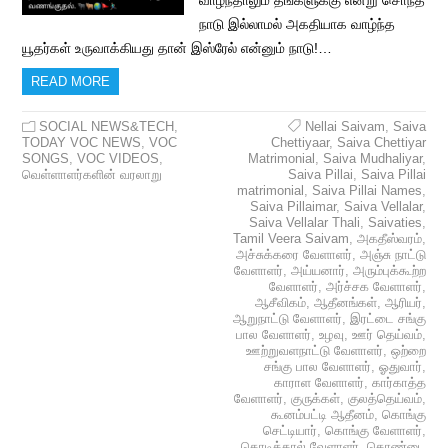
வாழ்ந்தாலும் தங்களுக்கு என்று சொந்த
நாடு இல்லாமல் அகதியாக வாழ்ந்த
யூதர்கள் உருவாக்கியது தான் இஸ்ரேல் என்னும் நாடு!…
READ MORE
SOCIAL NEWS&TECH
,
Nellai Saivam
,
Saiva
TODAY VOC NEWS
,
VOC
Chettiyaar
,
Saiva Chettiyar
SONGS
,
VOC VIDEOS
,
Matrimonial
,
Saiva Mudhaliyar
,
வெள்ளாளர்களின் வரலாறு
Saiva Pillai
,
Saiva Pillai
matrimonial
,
Saiva Pillai Names
,
Saiva Pillaimar
,
Saiva Vellalar
,
Saiva Vellalar Thali
,
Saivaties
,
Tamil Veera Saivam
,
அகதீஸ்வரம்
,
அச்சுக்கரை வேளாளர்
,
அஞ்சு நாட்டு
வேளாளர்
,
அய்யனார்
,
அரும்புக்கூற்ற
வேளாளர்
,
அர்ச்சக வேளாளர்
,
ஆசீவிகம்
,
ஆதீனங்கள்
,
ஆரியர்
,
ஆறுநாட்டு வேளாளர்
,
இரட்டை சங்கு
பால வேளாளர்
,
உழவு
,
ஊர் தெய்வம்
,
ஊற்றுவளநாட்டு வேளாளர்
,
ஒற்றை
சங்கு பால வேளாளர்
,
ஓதுவார்
,
காராள வேளாளர்
,
கார்காத்த
வேளாளர்
,
குருக்கள்
,
குலத்தெய்வம்
,
கூனம்பட்டி ஆதீனம்
,
கொங்கு
செட்டியார்
,
கொங்கு வேளாளர்
,
கொடிக்கால் வேளாளர்
,
கொண்டை