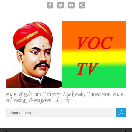
வ. உ. சிதம்பரம் பிள்ளை அவர்கள், பிரபலமாக ‘வ. உ.
சி’ என்று அழைக்கப்பட்டார்