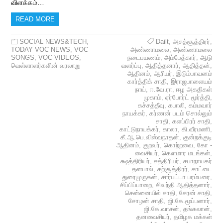
விளக்கம்…
READ MORE
SOCIAL NEWS&TECH
,
Dailt
,
அசத்சூத்திரர்
,
TODAY VOC NEWS
,
VOC
அண்ணாமலை
,
அண்ணாமலை
SONGS
,
VOC VIDEOS
,
நடைபயணம்
,
அம்பேத்கார்
,
ஆடு
வெள்ளாளர்களின் வரலாறு
வளர்ப்பு
,
ஆதித்தனார்
,
ஆதித்தன்
,
ஆதினம்
,
ஆரியர்
,
இடும்பாவனம்
கார்த்திக் சாதி
,
இராஜபாளையம்
நாய்
,
ஈ.வே.ரா
,
ஈழ அகதிகள்
முகாம்
,
ஏர்போர்ட் மூர்த்தி
,
கச்சத்தீவு
,
கபாலி
,
கம்மவார்
நாயக்கர்
,
கர்ணன் படம் சொல்லும்
சாதி
,
களப்பிரர் சாதி
,
காட்டுநாயக்கர்
,
காலா
,
கி.வீரமணி
,
கீ.ஆ.பெ.விஸ்வநாதன்
,
குன்றக்குடி
ஆதினம்
,
குறவர்
,
கொற்றவை
,
கோ -
வைசியர்
,
கௌமார மடங்கள்
,
க்ஷத்திரியர்
,
சத்திரியர்
,
சபாநாயகர்
தனபால்
,
சற்சூத்திரர்
,
சாட்டை
துரைமுருகன்
,
சார்பட்டா பரம்பரை
,
சிப்பிப்பாறை
,
சிவந்தி ஆதித்தனார்
,
சென்னையில் சாதி
,
சேரன் சாதி
,
சோழன் சாதி
,
ஜி.கே.மூப்பனார்
,
ஜி.கே.வாசன்
,
தங்கலான்
,
தனவைசியர்
,
தமிழக மக்கள்