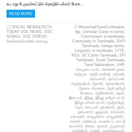
கூடாது 6.முடிவெட்டும் தொழில் பக்கம் போக…
READ MORE
SOCIAL NEWS&TECH
,
#KeezhadiTamilCivilisation
,
TODAY VOC NEWS
,
VOC
bjp
,
Christian Caste in tamils
,
SONGS
,
VOC VIDEOS
,
Communism in tamilnadu
,
வெள்ளாளர்களின் வரலாறு
Community in Tamilnadu
,
DYFI
Tamilnadu
,
foreign tamils
,
Linguistic in tamilnadu
,
LTTE
,
RSS
,
SC Caste Tamilnadu
,
SFI
Tamilnadu
,
South Tamilnadu
,
Tamil Nationalism
,
VHP
,
அகமுடையான்
,
அக்கினி குலம்
,
அதிமுக
,
அத்ரி மகரிஷி
,
அம்மன்
,
அய்யனார்
,
அய்யப்பன்
,
அருந்ததியர்
,
ஆசாரி
,
ஆச்சாரியார்
,
ஆணவ கொலை
,
ஆதி தமிழர்
பேரவை
,
ஆதீனங்கள்
,
ஆயர்
,
இடையர்
,
இந்து
,
இந்து தமிழர் கட்சி
,
இந்து மக்கள் கட்சி
,
ஈழத்தமிழர்
,
ஈழம்
,
உடையார்
,
ஐயங்கார்
,
ஐயர்
,
ஐய்யனார்
,
ஓதுவார்
,
கம்மவார்
,
கம்மாளர்
,
கம்யூனிசம்
,
கம்யூனிஸ்ட்
,
கள்ளர்
,
கவிராயர்
,
கவுண்டர்
,
காட்டு
நாயக்கர்
,
கிளை
,
குயவர்
,
குருக்கள்
,
குறத்தியர்
,
குறவர்
,
குலத்தெய்வம்
,