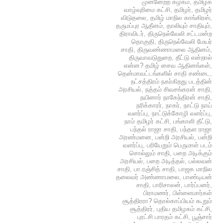
முன்னேற்ற கழகம்
,
தமிழக
வாழ்வுரிமை கட்சி
,
தமிழர்
,
தமிழர்
விடுதலை
,
தமிழ் மாநில காங்கிரஸ்
,
தருமப்புர ஆதீனம்
,
தாலியும் சாதியும்
,
திராவிடர்
,
திருநெல்வேலி சட்டமன்ற
தொகுதி
,
திருநெல்வேலி மேயர்
சாதி
,
திருவண்ணாமலை ஆதினம்
,
திருவாவடுதுறை
,
தீட்டு என்றால்
என்ன? தமிழ் சைவ ஆதினங்கள்
,
தென்மாவட்டங்களில் சாதி சண்டை
,
நட்சத்திரம் நகர்கிறது படத்தின்
அரசியல்
,
நத்தம் சிவசங்கரன் சாதி
,
நயினார் நாகேந்திரன் சாதி
,
நரிக்காரர்
,
நாகர்
,
நாட்டு நாய்
வளர்ப்பு
,
நாட்டுக்கோழி வளர்ப்பு
,
நாம் தமிழர் கட்சி
,
பங்காளி தீட்டு
,
பந்தல் ராஜா சாதி
,
பந்தள ராஜா
அரண்மனை
,
பன்றி அரசியல்
,
பன்றி
வளர்ப்பு
,
பரியேறும் பெருமாள் படம்
சொல்லும் சாதி
,
பறை அடிக்கும்
அரசியல்
,
பறை அடித்தல்
,
பல்லவன்
சாதி
,
பா.ரஞ்சித் சாதி
,
பாஜக மாநில
தலைவர் அண்ணாமலை
,
பாண்டியன்
சாதி
,
பாரிசாலன்
,
பார்ப்பனர்
,
பிராமணர்
,
பிள்ளைமார்கள்
சூத்திரரா? தொல்காப்பியம் கூறும்
சூத்திரர்
,
புதிய தமிழகம் கட்சி
,
புரட்சி பாரதம் கட்சி
,
பூஞ்சார்