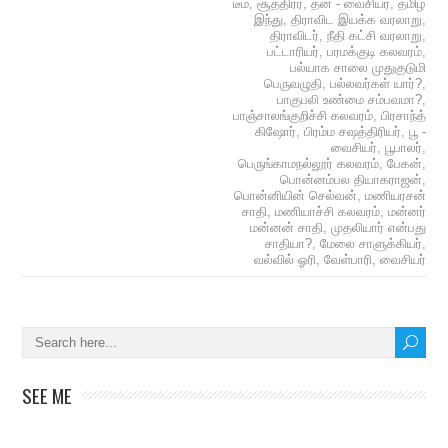
டீம்
,
சூத்திரர்
,
தன - வைசியர்
,
தமிழ்
இந்து
,
திராவிட இயக்க வரலாறு
,
திராவிடர்
,
நீதி கட்சி வரலாறு
,
பட்டாரியர்
,
பரமக்குடி கலவரம்
,
பல்யாக சாலை முதுகுடுமி
பெருவழுதி
,
பல்லவர்கள் யார்?
,
பாகுபலி உண்மை சம்பவமா?
,
பாஞ்சாலங்குறிச்சி கலவரம்
,
பிரசாந்த்
கிஷோர்
,
பிரம்ம சஷத்திரியர்
,
பூ -
வைசியர்
,
பூபாலர்
,
பெருங்காமநல்லூர் கலவரம்
,
பேகன்
,
பொன்னம்பல தியாகராஜன்
,
பொன்னியின் செல்வன்
,
மணியரசன்
சாதி
,
மணியாச்சி கலவரம்
,
மன்னர்
மன்னன் சாதி
,
முதலியார் என்பது
சாதியா?
,
மேலை சாளுக்கியர்
,
வல்வில் ஓரி
,
வேள்பாரி
,
வைசியர்
SEE ME