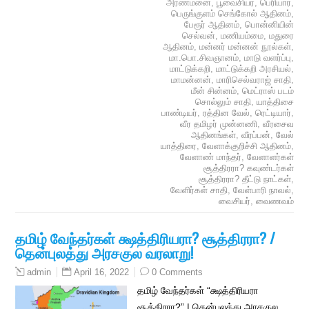
அரண்மனை
,
பூவைசியர்
,
பெரியார்
,
பெருங்குளம் செங்கோல் ஆதினம்
,
பேரூர் ஆதினம்
,
பொன்னியின்
செல்வன்
,
மணியம்மை
,
மதுரை
ஆதினம்
,
மன்னர் மன்னன் நூல்கள்
,
மா.பொ.சிவஞானம்
,
மாடு வளர்ப்பு
,
மாட்டுக்கறி
,
மாட்டுக்கறி அரசியல்
,
மாமன்னன்
,
மாரிசெல்வராஜ் சாதி
,
மீன் சின்னம்
,
மெட்ராஸ் படம்
சொல்லும் சாதி
,
யாத்திசை
பாண்டியர்
,
ரத்தின வேல்
,
ரெட்டியார்
,
வீர தமிழர் முன்னணி
,
வீரசைவ
ஆதினங்கள்
,
வீரப்பன்
,
வேல்
யாத்திரை
,
வேளாக்குறிச்சி ஆதினம்
,
வேளாண் மாந்தர்
,
வேளாளர்கள்
சூத்திரரா? கவுண்டர்கள்
சூத்திரரா? தீட்டு நாட்கள்
,
வேளிர்கள் சாதி
,
வேள்பாரி நாவல்
,
வைசியர்
,
வைணவம்
தமிழ் வேந்தர்கள் க்ஷத்திரியரா? சூத்திரரா? /
தென்புலத்து அரசகுல வரலாறு!
April 16, 2022
0 Comments
admin
தமிழ் வேந்தர்கள் “க்ஷத்திரியரா
சூத்திரரா?” | தென்புலத்து அரசகுல