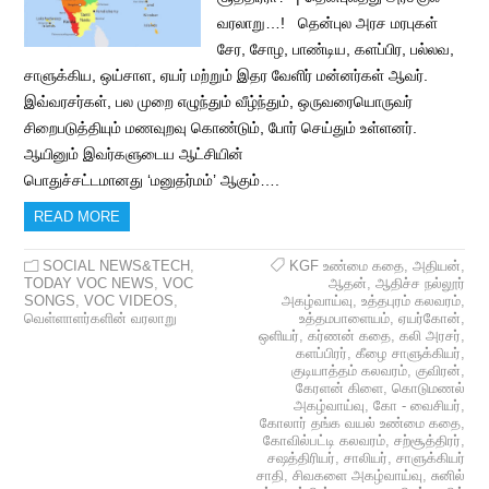
வரலாறு…! தென்புல அரச மரபுகள்
சேர, சோழ, பாண்டிய, களப்பிர, பல்லவ,
சாளுக்கிய, ஒய்சாள, ஏயர் மற்றும் இதர வேளிர் மன்னர்கள் ஆவர்.
இவ்வரசர்கள், பல முறை எழுந்தும் வீழ்ந்தும், ஒருவரையொருவர்
சிறைபடுத்தியும் மணவுறவு கொண்டும், போர் செய்தும் உள்ளனர்.
ஆயினும் இவர்களுடைய ஆட்சியின்
பொதுச்சட்டமானது ‘மனுதர்மம்’ ஆகும்….
READ MORE
SOCIAL NEWS&TECH
,
KGF உண்மை கதை
,
அதியன்
,
TODAY VOC NEWS
,
VOC
ஆதன்
,
ஆதிச்ச நல்லூர்
SONGS
,
VOC VIDEOS
,
அகழ்வாய்வு
,
உத்தபுரம் கலவரம்
,
வெள்ளாளர்களின் வரலாறு
உத்தமபாளையம்
,
ஏயர்கோன்
,
ஒளியர்
,
கர்ணன் கதை
,
கலி அரசர்
,
களப்பிரர்
,
கீழை சாளுக்கியர்
,
குடியாத்தம் கலவரம்
,
குவிரன்
,
கேரளன் கிளை
,
கொடுமணல்
அகழ்வாய்வு
,
கோ - வைசியர்
,
கோலார் தங்க வயல் உண்மை கதை
,
கோவில்பட்டி கலவரம்
,
சற்சூத்திரர்
,
சஷத்திரியர்
,
சாலியர்
,
சாளுக்கியர்
சாதி
,
சிவகளை அகழ்வாய்வு
,
சுனில்