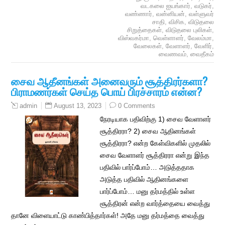
வடகலை ஐயங்கார்
,
வடுகர்
,
வண்ணார்
,
வன்னியன்
,
வள்ளுவர்
சாதி
,
விசிக
,
விடுதலை
சிறுத்தைகள்
,
விடுதலை புலிகள்
,
விஸ்வகர்மா
,
வெள்ளாளர்
,
வேலம்மா
,
வேலைகள்
,
வேளாளர்
,
வேளிர்
,
வைணவம்
,
வைதீகம்
சைவ ஆதீனங்கள் அனைவரும் சூத்திரர்களா?
பிராமணர்கள் செய்த பொய் பிரச்சாரம் என்ன?
August 13, 2023
0 Comments
admin
நேரடியாக பதிவிற்கு 1) சைவ வேளாளர்
சூத்திரரா? 2) சைவ ஆதினங்கள்
சூத்திரரா? என்ற கேள்விகளில் முதலில்
சைவ வேளாளர் சூத்திரரா என்று இந்த
பதிவில் பார்ப்போம்… அடுத்ததாக
அடுத்த பதிவில் ஆதினங்களை
பார்ப்போம்… மனு தர்மத்தில் உள்ள
சூத்திரன் என்ற வார்த்தையை வைத்து
தானே விளையாட்டு காண்பித்தார்கள்! அதே மனு தர்மத்தை வைத்து