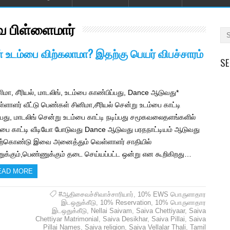
வ பிள்ளைமார்
் உடம்பை விற்கலாமா? இதற்கு பெயர் விபச்சாரம்
SE
னிமா, சீரியல், மாடலிங், உடம்பை காண்பிப்பது, Dance ஆடுவது*
்ளாளர் வீட்டு பெண்கள் சினிமா,சீரியல் சென்று உடம்பை காட்டி
ப்பது, மாடலிங் சென்று உடம்பை காட்டி நடிப்பது சமூகவலைதளங்களில்
்பை காட்டி வீடியோ போடுவது Dance ஆடுவது பரதநாட்டியம் ஆடுவது
ற்கொண்டு இவை அனைத்தும் வெள்ளாளர் சாதியில்
க்கும்,பெண்ணுக்கும் தடை செய்யப்பட்ட ஒன்று என கூறிகிறது…
EAD MORE
#ஆதிசைவச்சிவாச்சாரியார்
,
10% EWS பொருளாதார
இடஒதுக்கீடு
,
10% Reservation
,
10% பொருளாதார
இடஒதுக்கீடு
,
Nellai Saivam
,
Saiva Chettiyaar
,
Saiva
Chettiyar Matrimonial
,
Saiva Desikhar
,
Saiva Pillai
,
Saiva
Pillai Names
,
Saiva religion
,
Saiva Vellalar Thali
,
Tamil