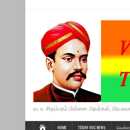
வ. உ. சிதம்பரம் பிள்ளை அவர்கள், பிரபலமா
HOME
TODAY VOC NEWS
வெள்ளா