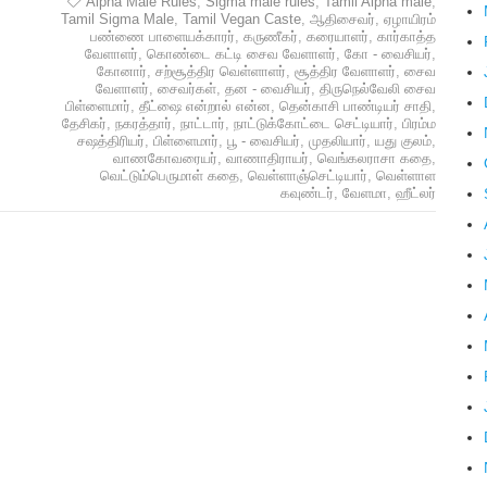
Alpha Male Rules
,
Sigma male rules
,
Tamil Alpha male
,
Tamil Sigma Male
,
Tamil Vegan Caste
,
ஆதிசைவர்
,
ஏழாயிரம்
பண்ணை பாளையக்காரர்
,
கருணீகர்
,
கரையாளர்
,
கார்காத்த
வேளாளர்
,
கொண்டை கட்டி சைவ வேளாளர்
,
கோ - வைசியர்
,
கோனார்
,
சற்சூத்திர வெள்ளாளர்
,
சூத்திர வேளாளர்
,
சைவ
வேளாளர்
,
சைவர்கள்
,
தன - வைசியர்
,
திருநெல்வேலி சைவ
பிள்ளைமார்
,
தீட்ஷை என்றால் என்ன
,
தென்காசி பாண்டியர் சாதி
,
தேசிகர்
,
நகரத்தார்
,
நாட்டார்
,
நாட்டுக்கோட்டை செட்டியார்
,
பிரம்ம
சஷத்திரியர்
,
பிள்ளைமார்
,
பூ - வைசியர்
,
முதலியார்
,
யது குலம்
,
வாணகோவரையர்
,
வாணாதிராயர்
,
வெங்கலராசா கதை
,
வெட்டும்பெருமாள் கதை
,
வெள்ளாஞ்செட்டியார்
,
வெள்ளாள
கவுண்டர்
,
வேளமா
,
ஹீட்லர்