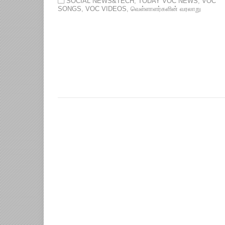
SOCIAL NEWS&TECH
,
TODAY VOC NEWS
,
VOC
SONGS
,
VOC VIDEOS
,
வெள்ளாளர்களின் வரலாறு