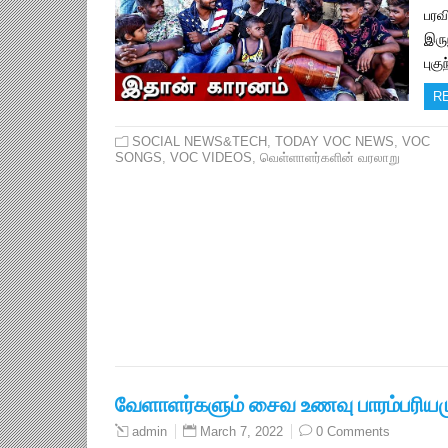
பரவி
இரு
புக
R
SOCIAL NEWS&TECH
,
TODAY VOC NEWS
,
VOC
SONGS
,
VOC VIDEOS
,
வெள்ளாளர்களின் வரலாறு
வேளாளர்களும் சைவ உணவு பாரம்பரியம
March 7, 2022
0 Comments
admin