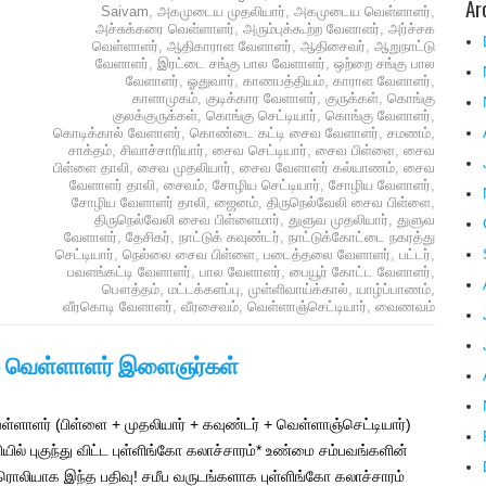
Ar
Saivam
,
அகமுடைய முதலியார்
,
அகமுடைய வெள்ளாளர்
,
அச்சுக்கரை வெள்ளாளர்
,
அரும்புக்கூற்ற வேளாளர்
,
அர்ச்சக
வெள்ளாளர்
,
ஆதிகாராள வேளாளர்
,
ஆதிசைவர்
,
ஆறுநாட்டு
வேளாளர்
,
இரட்டை சங்கு பால வேளாளர்
,
ஒற்றை சங்கு பால
வேளாளர்
,
ஓதுவார்
,
காணபத்தியம்
,
காராள வேளாளர்
,
காளாமுகம்
,
குடிக்கார வேளாளர்
,
குருக்கள்
,
கொங்கு
குலக்குருக்கள்
,
கொங்கு செட்டியார்
,
கொங்கு வேளாளர்
,
கொடிக்கால் வேளாளர்
,
கொண்டை கட்டி சைவ வேளாளர்
,
சமணம்
,
சாக்தம்
,
சிவாச்சாரியார்
,
சைவ செட்டியார்
,
சைவ பிள்ளை
,
சைவ
பிள்ளை தாலி
,
சைவ முதலியார்
,
சைவ வேளாளர் கல்யாணம்
,
சைவ
வேளாளர் தாலி
,
சைவம்
,
சோழிய செட்டியார்
,
சோழிய வேளாளர்
,
சோழிய வேளாளர் தாலி
,
ஜைனம்
,
திருநெல்வேலி சைவ பிள்ளை
,
திருநெல்வேலி சைவ பிள்ளைமார்
,
துளுவ முதலியார்
,
துளுவ
வேளாளர்
,
தேசிகர்
,
நாட்டுக் கவுண்டர்
,
நாட்டுக்கோட்டை நகரத்து
செட்டியார்
,
நெல்லை சைவ பிள்ளை
,
படைத்தலை வேளாளர்
,
பட்டர்
,
பவளங்கட்டி வேளாளர்
,
பால வேளாளர்
,
பையூர் கோட்ட வேளாளர்
,
பௌத்தம்
,
மட்டக்களப்பு
,
முள்ளிவாய்க்கால்
,
யாழ்ப்பாணம்
,
வீரகொடி வேளாளர்
,
வீரசைவம்
,
வெள்ளாஞ்செட்டியார்
,
வைணவம்
யும் வெள்ளாளர் இளைஞர்கள்
ள்ளாளர் (பிள்ளை + முதலியார் + கவுண்டர் + வெள்ளாஞ்செட்டியார்)
ியில் புகுந்து விட்ட புள்ளிங்கோ கலாச்சாரம்* உண்மை சம்பவங்களின்
ரொலியாக இந்த பதிவு! சமீப வருடங்களாக புள்ளிங்கோ கலாச்சாரம்