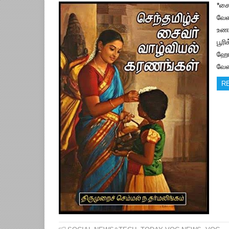
*சை
வேள
உணவ
பூர
ஹோட
வேண
R