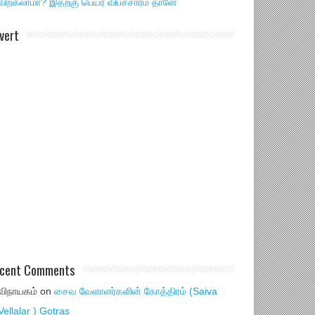
விற்கலாமா? இதற்கு பெயர் விபச்சாரம் தானே
vert
cent Comments
விநாயகம்
on
சைவ வேளாளர்களின் கோத்திரம் (Saiva
Vellalar ) Gotras