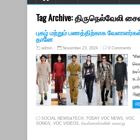
Tag Archive:
திருநெல்வேலி சை
புகழ் மற்றும் பணத்திற்காக வேளாளர்கள
தானே
November 23, 2024
0 Comments
admin
*சி
வெள
நடி
உடம
முத
ஆணு
R
SOCIAL NEWS&TECH
,
TODAY VOC NEWS
,
VOC
SONGS
,
VOC VIDEOS
,
வெள்ளாளர்களின் வரலாறு