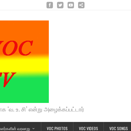
க ‘வ. உ. சி’ என்று அழைக்கப்பட்டார்
ளர்களின் வரலாறு
VOC PHOTOS
VOC VIDEOS
VOC SONGS