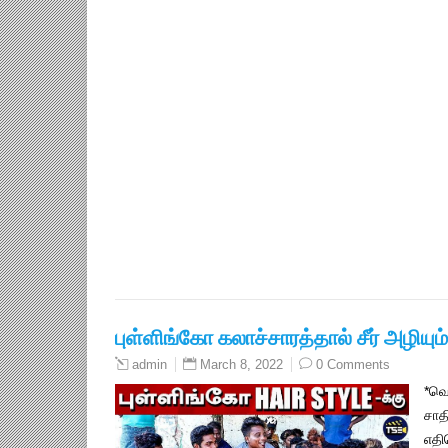
புள்ளிங்கோ கலாச்சாரத்தால் சீர் அழி
March 8, 2022
0 Comments
admin
*வெ
சாத
எதி