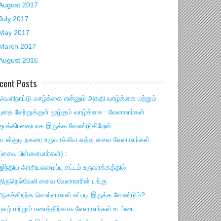
August 2017
July 2017
May 2017
March 2017
August 2016
cent Posts
வெளிநாட்டு வாழ்க்கை என்னும் அகதி வாழ்க்கை மற்றும்
புதை சேற்றுக்குள் மூழ்கும் வாழ்க்கை : வேளாளர்கள்
ஜாக்கிரதையாக இருக்க வேண்டுகிறேன்
உடன்குடி நகரை உருவாக்கிய சுத்த சைவ வேளாளர்கள்
(சைவ பிள்ளைமார்கள்) :
இந்திய அரசியலமைப்பு சட்டம் உருவாக்கத்தில்
திருநெல்வேலி சைவ வேளாளரின் பங்கு
ஆகச்சிறந்த வெள்ளாளன் எப்படி இருக்க வேண்டும்?
புகழ் மற்றும் பணத்திற்காக வேளாளர்கள் உடம்பை