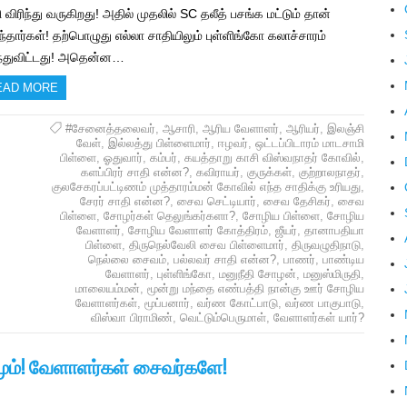
 விரிந்து வருகிறது! அதில் முதலில் SC தலீத் பசங்க மட்டும் தான்
ந்தார்கள்! தற்பொழுது எல்லா சாதியிலும் புள்ளிங்கோ கலாச்சாரம்
ுந்துவிட்டது! அதென்ன…
EAD MORE
#சேனைத்தலைவர்
,
ஆசாரி
,
ஆரிய வேளாளர்
,
ஆரியர்
,
இலஞ்சி
வேள்
,
இல்லத்து பிள்ளைமார்
,
ஈழவர்
,
ஒட்டப்பிடாரம் மாடசாமி
பிள்ளை
,
ஓதுவார்
,
கம்பர்
,
கயத்தாறு காசி விஸ்வநாதர் கோவில்
,
களப்பிரர் சாதி என்ன?
,
கவிராயர்
,
குருக்கள்
,
குற்றாலநாதர்
,
குலசேகரப்பட்டிணம் முத்தாரம்மன் கோவில் எந்த சாதிக்கு உரியது
,
சேரர் சாதி என்ன?
,
சைவ செட்டியார்
,
சைவ தேசிகர்
,
சைவ
பிள்ளை
,
சோழர்கள் தெலுங்கர்களா?
,
சோழிய பிள்ளை
,
சோழிய
வேளாளர்
,
சோழிய வேளாளர் கோத்திரம்
,
ஜீயர்
,
தானாபதியா
பிள்ளை
,
திருநெல்வேலி சைவ பிள்ளைமார்
,
திருவழுதிநாடு
,
நெல்லை சைவம்
,
பல்லவர் சாதி என்ன?
,
பாணர்
,
பாண்டிய
வேளாளர்
,
புள்ளிங்கோ
,
மனுநீதி சோழன்
,
மனுஸ்மிருதி
,
மாலையம்மன்
,
மூன்று மந்தை எண்பத்தி நான்கு ஊர் சோழிய
வேளாளர்கள்
,
மூப்பனார்
,
வர்ண கோட்பாடு
,
வர்ண பாகுபாடு
,
விஸ்வா பிராமிண்
,
வெட்டும்பெருமாள்
,
வேளாளர்கள் யார்?
ும்! வேளாளர்கள் சைவர்களே!