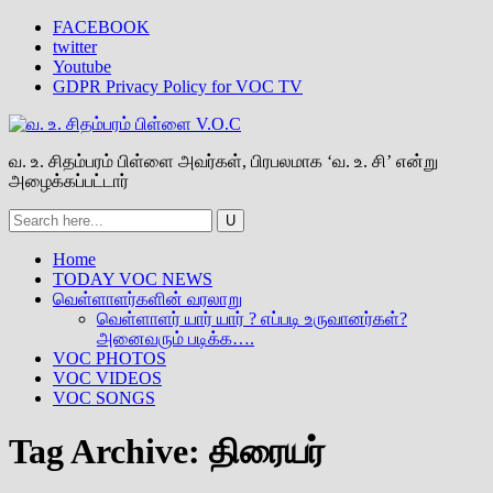
FACEBOOK
twitter
Youtube
GDPR Privacy Policy for VOC TV
வ. உ. சிதம்பரம் பிள்ளை அவர்கள், பிரபலமாக ‘வ. உ. சி’ என்று
அழைக்கப்பட்டார்
Home
TODAY VOC NEWS
வெள்ளாளர்களின் வரலாறு
வெள்ளாளர் யார் யார் ? எப்படி உருவானர்கள்?
அனைவரும் படிக்க….
VOC PHOTOS
VOC VIDEOS
VOC SONGS
Tag Archive:
திரையர்