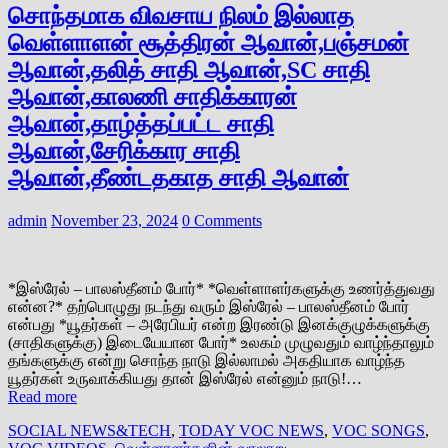
சொந்தமாக விவசாய நிலம் இல்லாத
வெள்ளாளன் சூத்திரன் ஆவான்,பஞ்சமன்
ஆவான்,தலித் சாதி ஆவான்,SC சாதி
ஆவான்,காலணி சாதிக்காரன்
ஆவான்,தாழ்த்தப்பட்ட சாதி
ஆவான்,சேரிக்கார சாதி
ஆவான்,தீண்டதகாத சாதி ஆவான்
admin
November 23, 2024
0 Comments
*இஸ்ரேல் – பாலஸ்தீனம் போர்* *வெள்ளாளர்களுக்கு உணர்த்துவது
என்ன?* தற்பொழுது நடந்து வரும் இஸ்ரேல் – பாலஸ்தீனம் போர்
என்பது *யூதர்கள் – அரேபியர் என்ற இரண்டு இனக்குழுக்களுக்கு
(சாதிகளுக்கு) இடையேயான போர்* உலகம் முழுவதும் வாழ்ந்தாலும்
தங்களுக்கு என்று சொந்த நாடு இல்லாமல் அகதியாக வாழ்ந்த
யூதர்கள் உருவாக்கியது தான் இஸ்ரேல் என்னும் நாடு!…
Read more
SOCIAL NEWS&TECH
,
TODAY VOC NEWS
,
VOC SONGS
,