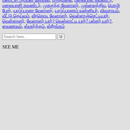
மீனாட்சி அம்மன் கோவில்
,
மருதமலை
,
மலையாள கவுண்டர்
,
மலையாளி கவுண்டர்
,
முசுகுந்த வேளாளர்
,
முல்லைத்தீவு
,
மொழி
போர்
,
யாழ்ப்பாண வேளாளர்
,
யாழ்ப்பாணம் வன்னியர்
,
விவசாயம்
,
வீட்டு தெய்வம்
,
வீரகொடி வேளாளர்
,
வெள்ளாஞ்செட்டியார்
,
வெள்ளாளர்
,
வேளாளர் யார்? வெள்ளாட்டி யார்? பள்ளர் யார்?
,
வைணவம்
,
ஸ்மார்த்தம்
,
ஸ்ரீரங்கம்
SEE ME