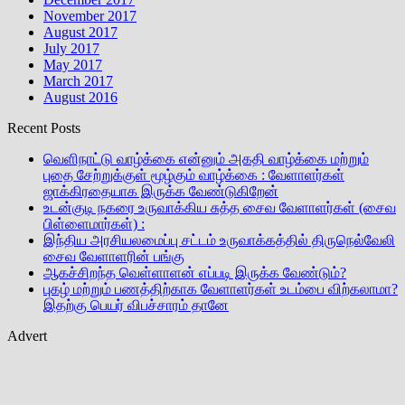
November 2017
August 2017
July 2017
May 2017
March 2017
August 2016
Recent Posts
வெளிநாட்டு வாழ்க்கை என்னும் அகதி வாழ்க்கை மற்றும்
புதை சேற்றுக்குள் மூழ்கும் வாழ்க்கை : வேளாளர்கள்
ஜாக்கிரதையாக இருக்க வேண்டுகிறேன்
உடன்குடி நகரை உருவாக்கிய சுத்த சைவ வேளாளர்கள் (சைவ
பிள்ளைமார்கள்) :
இந்திய அரசியலமைப்பு சட்டம் உருவாக்கத்தில் திருநெல்வேலி
சைவ வேளாளரின் பங்கு
ஆகச்சிறந்த வெள்ளாளன் எப்படி இருக்க வேண்டும்?
புகழ் மற்றும் பணத்திற்காக வேளாளர்கள் உடம்பை விற்கலாமா?
இதற்கு பெயர் விபச்சாரம் தானே
Advert