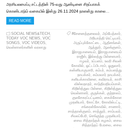
அரசியலமைப்பு சட்டத்தின் 75-வது ஆண்டினை சிறப்பாகக்
கொண்டாடும் வகையில் இன்று 26.11.2024 நாளன்று காலை…
READ MORE
SOCIAL NEWS&TECH
,
#சேனைத்தலைவர்
,
அம்பேத்கார்
,
TODAY VOC NEWS
,
VOC
அயோத்தி ரெட்டியார்
,
SONGS
,
VOC VIDEOS
,
அருப்புக்கோட்டை
,
ஆதீனங்கள்
,
வெள்ளாளர்களின் வரலாறு
ஆத்தூர்
,
ஆலங்குளம்
,
இராஜபாளையம்
,
இராஜபாளையம்
ராஜீஸ்
,
இல்லத்து பிள்ளைமார்
,
ஈழவர்
,
உப்பளம்
,
உவரி சிவன்
கோவில்
,
ஒட்டப்பிடாரம்
,
ஓதுவார்
,
கன்னியாகுமாரி
,
கம்பர்
,
கம்பளத்து
நாயக்கர்
,
கம்மவார் நாயக்கர்
,
களியக்காவிளை
,
கவிராயர்
,
காசி
விஸ்வநாதர்
,
காந்திமதியம்மாள்
,
கிறிஸ்த்துவ பிள்ளை
,
கிறிஸ்த்துவ
வெள்ளாளர்
,
குருக்கள்
,
குற்றாலம்
,
குலசேகரப்பட்டிணம்
,
கைக்கோள
முதலியார்
,
கோட்சே
,
கோவில்பட்டி
,
சங்கரன்கோவில்
,
சாணார்
,
சாத்தான்குளம்
,
சாத்தூர்
,
சாம்பவர்
,
சீவலப்பேரி
,
செங்குந்த முதலியார்
,
சைவ சித்தாந்தக் கழகம்
,
சைவ
சித்தாந்தப் பேரவை
,
சைவ