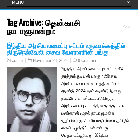
Tag Archive:
தென்காசி
நாடாளுமன்றம்
இந்திய அரசியலமைப்பு சட்டம் உருவாக்கத்தில்
திருநெல்வேலி சைவ வேளாளரின் பங்கு
November 28, 2024
0 Comments
admin
*இந்திய அரசியலமைப்புச் சட்டத்தில்
தூத்துக்குடியின் பங்கு!* இந்திய
அரசியலமைப்புச் சட்டத்தின் 75ம்
ஆண்டு 2024 ஆம் ஆண்டு இன்று
நவ.26 கொண்டாடப்படுகிறது.
அரசிலமைப்பு சட்டத்தில் தூத்துக்குடி
மண்ணின் முதல் நாடாளுமன்ற
உறுப்பினர் மு.சி.வீரபாகுபிள்ளை தமிழில்
கையெழுத்திட்டவர் என்பது
பெருமைக்குரிய‌து. இந்திய