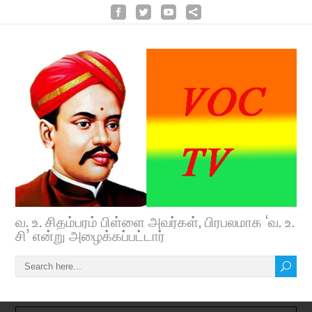
வ. உ. சிதம்பரம் பிள்ளை அவர்கள், பிரபலமாக ‘வ. உ.
சி’ என்று அழைக்கப்பட்டார்