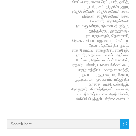
செட்டியார்
,
சைவ ரெட்டியார்
,
தலித்
,
தாமிரரணி
,
திருச்செந்தூர்
,
திருநெல்வேலி
,
திருநெல்வேலி சைவ
பிள்ளை
,
திருநெல்வேலி சைவ
வேளாளர்
,
திருநெல்வேலி
நாடாளுமன்றம்
,
திரௌபதி முர்மூ
,
தூத்துக்குடி
,
தூத்துக்குடி
நாடாளுமன்றம்
,
தென்காசி
,
தென்காசி நாடாளுமன்றம்
,
தேசிகர்
,
தேவர்
,
தேவேந்திர குலம்
,
நாகர்கோவில்
,
நாங்குநேரி
,
நாசரேத்
,
நாடார்
,
நெல்லை டவுண்
,
நெல்லை
பேட்டை
,
நெல்லையப்பர் கோவில்
,
பரதவர்
,
பள்ளர்
,
பாளையங்கோட்டை
,
பாவூர் சத்திரம்
,
மகாத்மா காந்தி
,
மறவர்
,
மார்த்தாண்டம்
,
மீனவர்
,
முத்தரையர்
,
மூப்பனார்
,
ராஜேந்திர
பிரசாத்
,
வஉசி
,
வள்ளியூர்
,
விருதுநகர்
,
விளாத்திகுளம்
,
வைகை
,
வைதீக சுத்த சைவ ஆதீனங்கள்
,
ஸ்ரீவில்லிபுத்தூர்
,
ஸ்ரீவைகுண்டம்