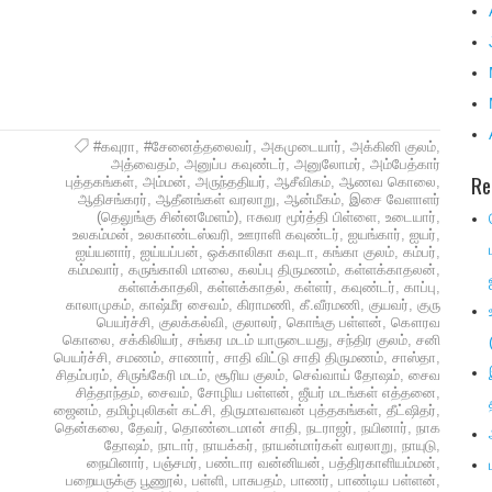
#கவுரா
,
#சேனைத்தலைவர்
,
அகமுடையார்
,
அக்கினி குலம்
,
அத்வைதம்
,
அனுப்ப கவுண்டர்
,
அனுலோமர்
,
அம்பேத்கார்
Re
புத்தகங்கள்
,
அம்மன்
,
அருந்ததியர்
,
ஆசீவிகம்
,
ஆணவ கொலை
,
ஆதிசங்கரர்
,
ஆதீனங்கள் வரலாறு
,
ஆன்மீகம்
,
இசை வேளாளர்
(தெலுங்கு சின்னமேளம்)
,
ஈசுவர மூர்த்தி பிள்ளை
,
உடையார்
,
உலகம்மன்
,
உலகாண்டஸ்வரி
,
ஊராளி கவுண்டர்
,
ஐயங்கார்
,
ஐயர்
,
ஐய்யனார்
,
ஐய்யப்பன்
,
ஒக்காலிகா கவுடா
,
கங்கா குலம்
,
கம்பர்
,
கம்மவார்
,
கருங்காலி மாலை
,
கலப்பு திருமணம்
,
கள்ளக்காதலன்
,
கள்ளக்காதலி
,
கள்ளக்காதல்
,
கள்ளர்
,
கவுண்டர்
,
காப்பு
,
காலாமுகம்
,
காஷ்மீர சைவம்
,
கிராமணி
,
கீ.வீரமணி
,
குயவர்
,
குரு
பெயர்ச்சி
,
குலக்கல்வி
,
குலாலர்
,
கொங்கு பள்ளன்
,
கௌரவ
கொலை
,
சக்கிலியர்
,
சங்கர மடம் யாருடையது
,
சந்திர குலம்
,
சனி
பெயர்ச்சி
,
சமணம்
,
சாணார்
,
சாதி விட்டு சாதி திருமணம்
,
சாஸ்தா
,
சிதம்பரம்
,
சிருங்கேரி மடம்
,
சூரிய குலம்
,
செவ்வாய் தோஷம்
,
சைவ
சித்தாந்தம்
,
சைவம்
,
சோழிய பள்ளன்
,
ஜீயர் மடங்கள் எத்தனை
,
ஜைனம்
,
தமிழ்புலிகள் கட்சி
,
திருமாவளவன் புத்தகங்கள்
,
தீட்ஷிதர்
,
தென்கலை
,
தேவர்
,
தொண்டைமான் சாதி
,
நடராஜர்
,
நயினார்
,
நாக
தோஷம்
,
நாடார்
,
நாயக்கர்
,
நாயன்மார்கள் வரலாறு
,
நாயுடு
,
நையினார்
,
பஞ்சமர்
,
பண்டார வன்னியன்
,
பத்திரகாளியம்மன்
,
பறையருக்கு பூணூல்
,
பள்ளி
,
பாசுபதம்
,
பாணர்
,
பாண்டிய பள்ளன்
,