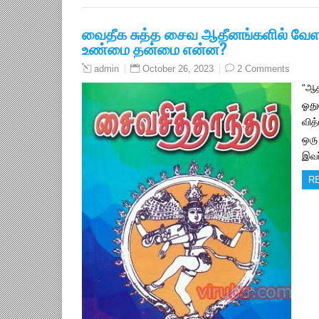
வைதீக சுத்த சைவ ஆதீனங்களில் வேளா
உண்மை தன்மை என்ன?
October 26, 2023
2 Comments
admin
“ஆத
ஓது
வித
ஒரு 
இவர
R