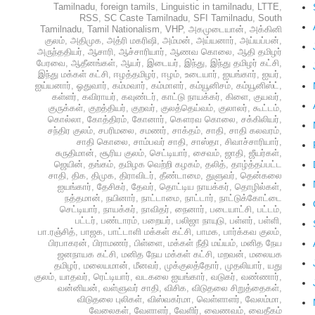
Tamilnadu
,
foreign tamils
,
Linguistic in tamilnadu
,
LTTE
,
RSS
,
SC Caste Tamilnadu
,
SFI Tamilnadu
,
South
Tamilnadu
,
Tamil Nationalism
,
VHP
,
அகமுடையான்
,
அக்கினி
குலம்
,
அதிமுக
,
அத்ரி மகரிஷி
,
அம்மன்
,
அய்யனார்
,
அய்யப்பன்
,
அருந்ததியர்
,
ஆசாரி
,
ஆச்சாரியார்
,
ஆணவ கொலை
,
ஆதி தமிழர்
பேரவை
,
ஆதீனங்கள்
,
ஆயர்
,
இடையர்
,
இந்து
,
இந்து தமிழர் கட்சி
,
இந்து மக்கள் கட்சி
,
ஈழத்தமிழர்
,
ஈழம்
,
உடையார்
,
ஐயங்கார்
,
ஐயர்
,
ஐய்யனார்
,
ஓதுவார்
,
கம்மவார்
,
கம்மாளர்
,
கம்யூனிசம்
,
கம்யூனிஸ்ட்
,
கள்ளர்
,
கவிராயர்
,
கவுண்டர்
,
காட்டு நாயக்கர்
,
கிளை
,
குயவர்
,
குருக்கள்
,
குறத்தியர்
,
குறவர்
,
குலத்தெய்வம்
,
குலாலர்
,
கூட்டம்
,
கொல்லா
,
கோத்திரம்
,
கோனார்
,
கௌரவ கொலை
,
சக்கிலியர்
,
சந்திர குலம்
,
சபரிமலை
,
சமணர்
,
சாக்தம்
,
சாதி
,
சாதி கலவரம்
,
சாதி கொலை
,
சாம்பவர் சாதி
,
சாஸ்தா
,
சிவாச்சாரியார்
,
சுருதிமான்
,
சூரிய குலம்
,
செட்டியார்
,
சைவம்
,
ஜாதி
,
ஜீயர்கள்
,
ஜெயின்
,
தங்கம்
,
தமிழக வெற்றி கழகம்
,
தலித்
,
தாழ்த்தப்பட்ட
சாதி
,
திக
,
திமுக
,
திராவிடர்
,
தீண்டாமை
,
துளுவர்
,
தென்கலை
ஐயங்கார்
,
தேசிகர்
,
தேவர்
,
தொட்டிய நாயக்கர்
,
தொழில்கள்
,
நத்தமான்
,
நயினார்
,
நாட்டாமை
,
நாட்டார்
,
நாட்டுக்கோட்டை
செட்டியார்
,
நாயக்கர்
,
நாவிதர்
,
நைனார்
,
படையாட்சி
,
பட்டம்
,
பட்டர்
,
பண்டாரம்
,
பறையர்
,
பலிஜா நாயுடு
,
பள்ளர்
,
பள்ளி
,
பா.ரஞ்சித்
,
பாஜக
,
பாட்டாளி மக்கள் கட்சி
,
பாமக
,
பார்க்கவ குலம்
,
பிரபாகரன்
,
பிராமணர்
,
பிள்ளை
,
மக்கள் நீதி மய்யம்
,
மனித நேய
ஜனநாயக கட்சி
,
மனித நேய மக்கள் கட்சி
,
மறவன்
,
மலையக
தமிழர்
,
மலையமான்
,
மீனவர்
,
முக்குலத்தோர்
,
முதலியார்
,
யது
குலம்
,
யாதவர்
,
ரெட்டியார்
,
வடகலை ஐயங்கார்
,
வடுகர்
,
வண்ணார்
,
வன்னியன்
,
வள்ளுவர் சாதி
,
விசிக
,
விடுதலை சிறுத்தைகள்
,
விடுதலை புலிகள்
,
விஸ்வகர்மா
,
வெள்ளாளர்
,
வேலம்மா
,
வேலைகள்
,
வேளாளர்
,
வேளிர்
,
வைணவம்
,
வைதீகம்