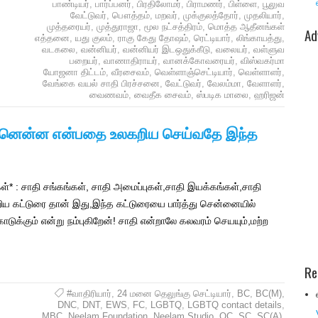
பாண்டியர்
,
பார்ப்பனர்
,
பிரதிலோமர்
,
பிராமணர்
,
பிள்ளை
,
பூலுவ
வேட்டுவர்
,
பௌத்தம்
,
மறவர்
,
முக்குலத்தோர்
,
முதலியார்
,
முத்தரையர்
,
முத்துராஜா
,
மூல நட்சத்திரம்
,
மொத்த ஆதீனங்கள்
Ad
எத்தனை
,
யது குலம்
,
ராகு கேது தோஷம்
,
ரெட்டியார்
,
லிங்காயத்து
,
வடகலை
,
வன்னியர்
,
வன்னியர் இடஒதுக்கீடு
,
வலையர்
,
வள்ளுவ
பறையர்
,
வாணாதிராயர்
,
வானக்கோவரையர்
,
விஸ்வகர்மா
யோஜனா திட்டம்
,
வீரசைவம்
,
வெள்ளாஞ்செட்டியார்
,
வெள்ளாளர்
,
வேங்கை வயல் சாதி பிரச்சனை
,
வேட்டுவர்
,
வேலம்மா
,
வேளாளர்
,
வைணவம்
,
வைதீக சைவம்
,
ஸ்படிக மாலை
,
ஹரிஜன்
ன்னென்ன என்பதை உலகறிய செய்வதே இந்த
* : சாதி சங்கங்கள், சாதி அமைப்புகள்,சாதி இயக்கங்கள்,சாதி
்றிய கட்டுரை தான் இது,இந்த கட்டுரையை பார்த்து சென்னையில்
கொடுக்கும் என்று நம்புகிறேன்! சாதி என்றாலே கலவரம் செயயும்,மற்ற
Re
#வாதிரியார்
,
24 மனை தெலுங்கு செட்டியார்
,
BC
,
BC(M)
,
DNC
,
DNT
,
EWS
,
FC
,
LGBTQ
,
LGBTQ contact details
,
MBC
,
Neelam Foundation
,
Neelam Studio
,
OC
,
SC
,
SC(A)
,