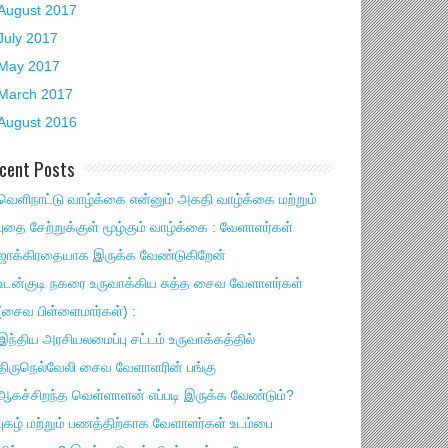
August 2017
July 2017
May 2017
March 2017
August 2016
cent Posts
வெளிநாட்டு வாழ்க்கை என்னும் அகதி வாழ்க்கை மற்றும்
புதை சேற்றுக்குள் மூழ்கும் வாழ்க்கை : வேளாளர்கள்
ஜாக்கிரதையாக இருக்க வேண்டுகிறேன்
உடன்குடி நகரை உருவாக்கிய சுத்த சைவ வேளாளர்கள்
(சைவ பிள்ளைமார்கள்) :
இந்திய அரசியலமைப்பு சட்டம் உருவாக்கத்தில்
திருநெல்வேலி சைவ வேளாளரின் பங்கு
ஆகச்சிறந்த வெள்ளாளன் எப்படி இருக்க வேண்டும்?
புகழ் மற்றும் பணத்திற்காக வேளாளர்கள் உடம்பை