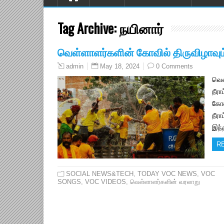
Tag Archive:
நயினார்
வெள்ளாளர்களின் கோவில் திருவிழாவும் –
May 18, 2024
0 Comments
admin
வெள
நீர
கோவ
நீரா
இந்
R
SOCIAL NEWS&TECH
,
TODAY VOC NEWS
,
VOC
SONGS
,
VOC VIDEOS
,
வெள்ளாளர்களின் வரலாறு