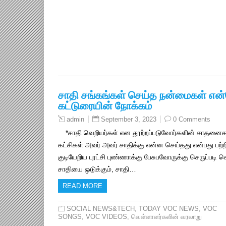
சாதி சங்கங்கள் செய்த நன்மைகள் எ
கட்டுரையின் நோக்கம்
September 3, 2023
0 Comments
admin
*சாதி வெறியர்கள் என தூற்றப்படுவோர்களின் சாதனைகள்
கட்சிகள் அவர் அவர் சாதிக்கு என்ன செய்தது என்பது பற
குடியேறிய புரட்சி புண்ணாக்கு பேசுபவோருக்கு செருப்படி 
சாதியை ஒடுக்கும், சாதி…
READ MORE
SOCIAL NEWS&TECH
,
TODAY VOC NEWS
,
VOC
SONGS
,
VOC VIDEOS
,
வெள்ளாளர்களின் வரலாறு