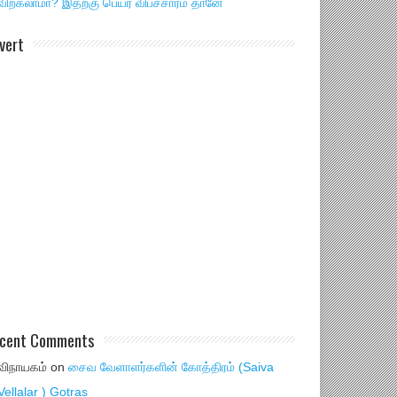
விற்கலாமா? இதற்கு பெயர் விபச்சாரம் தானே
vert
cent Comments
விநாயகம்
on
சைவ வேளாளர்களின் கோத்திரம் (Saiva
Vellalar ) Gotras