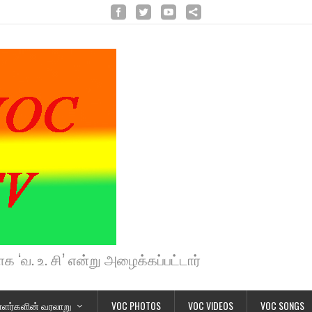
க ‘வ. உ. சி’ என்று அழைக்கப்பட்டார்
ளர்களின் வரலாறு
VOC PHOTOS
VOC VIDEOS
VOC SONGS