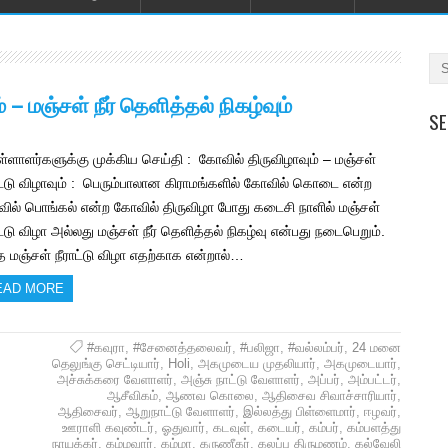
 மஞ்சள் நீர் தெளித்தல் நிகழ்வும்
SE
்ளாளர்களுக்கு முக்கிய செய்தி : கோவில் திருவிழாவும் – மஞ்சள்
ாட்டு விழாவும் : பெரும்பாலான கிராமங்களில் கோவில் கொடை என்ற
ில் பொங்கல் என்ற கோவில் திருவிழா போது கடைசி நாளில் மஞ்சள்
ட்டு விழா அல்லது மஞ்சள் நீர் தெளித்தல் நிகழ்வு என்பது நடைபெறும்.
த மஞ்சள் நீராட்டு விழா எதற்காக என்றால்…
EAD MORE
#கவுரா
,
#சேனைத்தலைவர்
,
#பலிஜா
,
#வல்லம்பர்
,
24 மனை
தெலுங்கு செட்டியார்
,
Holi
,
அகமுடைய முதலியார்
,
அகமுடையார்
,
அச்சுக்கரை வேளாளர்
,
அஞ்சு நாட்டு வேளாளர்
,
அப்பர்
,
அம்பட்டர்
,
ஆசீவிகம்
,
ஆணவ கொலை
,
ஆதிசைவ சிவாச்சாரியார்
,
ஆதிசைவர்
,
ஆறுநாட்டு வேளாளர்
,
இல்லத்து பிள்ளைமார்
,
ஈழவர்
,
ஊராளி கவுண்டர்
,
ஓதுவார்
,
கடவுள்
,
கடையர்
,
கம்பர்
,
கம்பளத்து
நாயக்கர்
,
கம்மவார்
,
கம்மா
,
கருணீகர்
,
கலப்பு திருமணம்
,
கல்வேலி