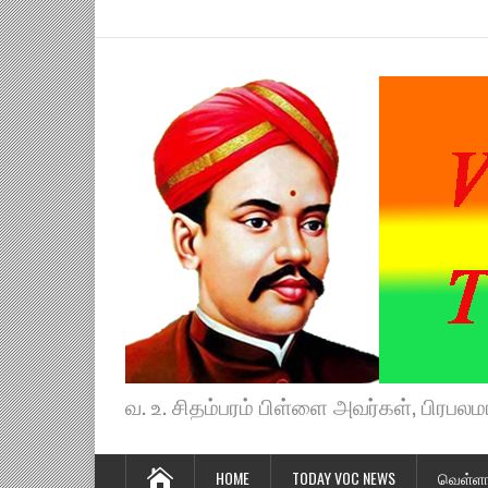
வ. உ. சிதம்பரம் பிள்ளை அவர்கள், பிரபலமா
HOME
TODAY VOC NEWS
வெள்ளா