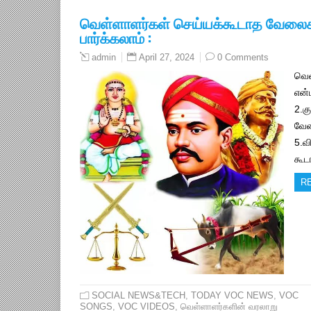
வெள்ளாளர்கள் செய்யக்கூடாத வேலை
பார்க்கலாம் :
April 27, 2024
0 Comments
admin
வெள
என்
2.கு
வேல
5.வ
கூட
R
SOCIAL NEWS&TECH
,
TODAY VOC NEWS
,
VOC
SONGS
,
VOC VIDEOS
,
வெள்ளாளர்களின் வரலாறு