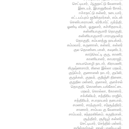
செட்டியார்
,
ஆறுநாட்டு வேளாளர்
,
இடையர்
,
இமானுவேல் சேகர்
,
ஈச்சநாட்டு கள்ளர்
,
உடையார்
,
எட்டயப்புரம் ஜமீன்தார்கள்
,
எம்டன்
செண்பகராமன்
,
ஏர்போர்ட் மூர்த்தி
,
ஓண்டி வீரன்
,
ஓதுவார்
,
கச்சிதராயர்
,
கன்னியாகுமாரி தொகுதி
,
கன்னியாகுமாரி பாராளுமன்ற
தொகுதி
,
கம்பளத்து நாயக்கர்
,
கம்மவார்
,
கருணாஸ்
,
கள்ளர்
,
கள்ளர்
குல தொண்டைமான்
,
கவுண்டர்
,
காடுவெட்டி குரு
,
காணி
,
காணியாளர்
,
காமராஜர்
,
காயாமொழி நாடார்
,
கிராமணி
,
கிருஷ்ணசாமி
,
கிளை இல்லா மறவர்
,
குடும்பர்
,
குணாளன் நாடார்
,
குயிலி
,
குருக்கள்
,
குறவர்
,
குறிஞ்சி திணை
,
குறுநில மன்னர்
,
குலாலர்
,
குளச்சல்
தொகுதி
,
கொண்டையங்கோட்டை
மறவர்
,
கொல்லா
,
கோனார்
,
சக்கிலியர்
,
சத்திரிய ராஜீஸ்
,
சத்திரியர்
,
சபாநாயகர் தனபால்
,
சமணர்
,
சரத்குமார்
,
சற்சூத்திரர்
,
சாணார்
,
சாம்பவ கு வேளாளர்
,
சாம்பவர்
,
சுந்தரலிங்கம்
,
சுருதிமான்
,
சூத்திரர்
,
சூரியூர் கள்ளர்
,
செட்டியார்
,
செந்தில் மள்ளர்
,
ஜமீன்தார்கள்
,
ஜான் பாண்டியன்
,