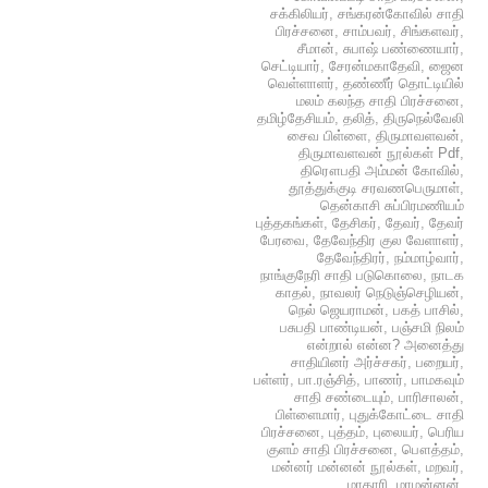
சக்கிலியர்
,
சங்கரன்கோவில் சாதி
பிரச்சனை
,
சாம்பவர்
,
சிங்களவர்
,
சீமான்
,
சுபாஷ் பண்ணையார்
,
செட்டியார்
,
சேரன்மகாதேவி
,
ஜைன
வெள்ளாளர்
,
தண்ணீர் தொட்டியில்
மலம் கலந்த சாதி பிரச்சனை
,
தமிழ்தேசியம்
,
தலித்
,
திருநெல்வேலி
சைவ பிள்ளை
,
திருமாவளவன்
,
திருமாவளவன் நூல்கள் Pdf
,
திரௌபதி அம்மன் கோவில்
,
தூத்துக்குடி சரவணபெருமாள்
,
தென்காசி சுப்பிரமணியம்
புத்தகங்கள்
,
தேசிகர்
,
தேவர்
,
தேவர்
பேரவை
,
தேவேந்திர குல வேளாளர்
,
தேவேந்திரர்
,
நம்மாழ்வார்
,
நாங்குநேரி சாதி படுகொலை
,
நாடக
காதல்
,
நாவலர் நெடுஞ்செழியன்
,
நெல் ஜெயராமன்
,
பகத் பாசில்
,
பசுபதி பாண்டியன்
,
பஞ்சமி நிலம்
என்றால் என்ன? அனைத்து
சாதியினர் அர்ச்சகர்
,
பறையர்
,
பள்ளர்
,
பா.ரஞ்சித்
,
பாணர்
,
பாமகவும்
சாதி சண்டையும்
,
பாரிசாலன்
,
பிள்ளைமார்
,
புதுக்கோட்டை சாதி
பிரச்சனை
,
புத்தம்
,
புலையர்
,
பெரிய
குளம் சாதி பிரச்சனை
,
பௌத்தம்
,
மன்னர் மன்னன் நூல்கள்
,
மறவர்
,
மாதாரி
,
மாமன்னன்
,