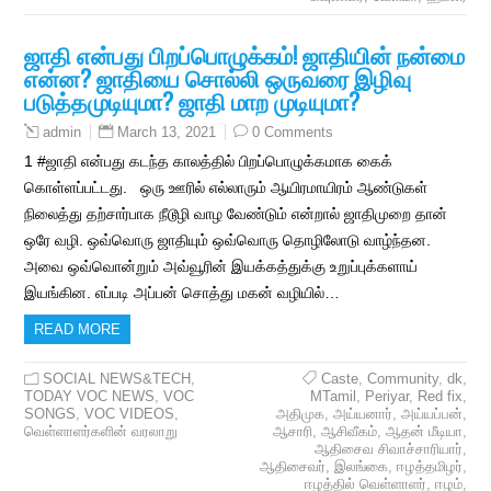
ஜாதி என்பது பிறப்பொழுக்கம்! ஜாதியின் நன்மை
என்ன? ஜாதியை சொல்லி ஒருவரை இழிவு
படுத்தமுடியுமா? ஜாதி மாற முடியுமா?
March 13, 2021
0 Comments
admin
1 #ஜாதி என்பது கடந்த காலத்தில் பிறப்பொழுக்கமாக கைக்
கொள்ளப்பட்டது. ஒரு ஊரில் எல்லாரும் ஆயிரமாயிரம் ஆண்டுகள்
நிலைத்து தற்சார்பாக நீடூழி வாழ வேண்டும் என்றால் ஜாதிமுறை தான்
ஒரே வழி. ஒவ்வொரு ஜாதியும் ஒவ்வொரு தொழிலோடு வாழ்ந்தன.
அவை ஒவ்வொன்றும் அவ்வூரின் இயக்கத்துக்கு உறுப்புக்களாய்
இயங்கின. எப்படி அப்பன் சொத்து மகன் வழியில்…
READ MORE
SOCIAL NEWS&TECH
,
Caste
,
Community
,
dk
,
TODAY VOC NEWS
,
VOC
MTamil
,
Periyar
,
Red fix
,
SONGS
,
VOC VIDEOS
,
அதிமுக
,
அய்யனார்
,
அய்யப்பன்
,
வெள்ளாளர்களின் வரலாறு
ஆசாரி
,
ஆசிவீகம்
,
ஆதன் மீடியா
,
ஆதிசைவ சிவாச்சாரியார்
,
ஆதிசைவர்
,
இலங்கை
,
ஈழத்தமிழர்
,
ஈழத்தில் வெள்ளாளர்
,
ஈழம்
,