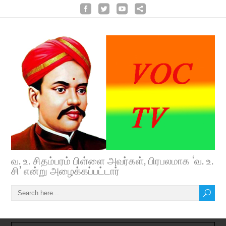
வ. உ. சிதம்பரம் பிள்ளை அவர்கள், பிரபலமாக ‘வ. உ.
சி’ என்று அழைக்கப்பட்டார்