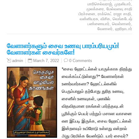
மாரிசெல்வராஜ்
,
முதலியார்
,
மூலக்கரை
,
மேல்வளவு சாதி
பிரச்சனை
,
ராக்கெட் ராஜா சாதி
,
வன்னியரசு
,
விசிக
,
வெங்கடேஷ்
பண்ணையார்
,
வெள்ளாளர்
,
வேளாளர்
,
ஹரிநாடார்
வேளாளர்களும் சைவ உணவு பாரம்பரியமும்!
வேளாளர்கள் சைவர்களே!
March 7, 2022
0 Comments
admin
*சைவ ஹோட்டல்கள் யாருக்காக திறந்து
வைக்கப்பட்டுள்ளது?* வேளாளர்கள்
உணர்வார்களா? ஹோட்டல்களில்
பெரும்பாலும் தற்போது துரித உணவு,
சைனீஸ் உணவுகள், புலாலில்
விதவிதமான ரகங்கள் பார்த்தவுடன்
பூரிக்கும் பெயர் மற்றும் மசாலா வாசனை
என இப்படி இருக்க, சைவ ஹோட்டல்கள்
இன்றளவும் உயிரோடு உள்ளது என்றால்
அது பிரமிக்க வேண்டும். யார் சைவர்?