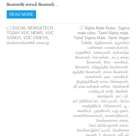
வேளாளரே சைவர் வேளாளர்…
READ MORE
SOCIAL NEWS&TECH
,
Alpha Male Rules
,
Sigma
TODAY VOC NEWS
,
VOC
male rules
,
Tamil Alpha male
,
SONGS
,
VOC VIDEOS
,
Tamil Sigma Male
,
Tamil Vegan
வெள்ளாளர்களின் வரலாறு
Caste
,
ஆதிசைவர்
,
ஏழாயிரம்
பண்ணை பாளையக்காரர்
,
கருணீகர்
,
கரையாளர்
,
கார்காத்த
வேளாளர்
,
கொண்டை கட்டி சைவ
வேளாளர்
,
கோ - வைசியர்
,
கோனார்
,
சற்சூத்திர வெள்ளாளர்
,
சூத்திர வேளாளர்
,
சைவ வேளாளர்
,
சைவர்கள்
,
தன - வைசியர்
,
திருநெல்வேலி சைவ பிள்ளைமார்
,
தீட்ஷை என்றால் என்ன
,
தென்காசி
பாண்டியர் சாதி
,
தேசிகர்
,
நகரத்தார்
,
நாட்டார்
,
நாட்டுக்கோட்டை செட்டியார்
,
பிரம்ம
சஷத்திரியர்
,
பிள்ளைமார்
,
பூ -
வைசியர்
,
முதலியார்
,
யது குலம்
,
வாணகோவரையர்
,
வாணாதிராயர்
,
வெங்கலராசா கதை
,
வெட்டும்பெருமாள் கதை
,
வெள்ளாஞ்செட்டியார்
,
வெள்ளாள
கவுண்டர்
,
வேளமா
,
ஹீட்லர்