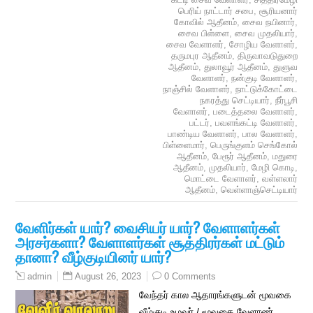
பெரிய் நாட்டார் சபை
,
சூரியனார்
கோவில் ஆதீனம்
,
சைவ நயினார்
,
சைவ பிள்ளை
,
சைவ முதலியார்
,
சைவ வேளாளர்
,
சோழிய வேளாளர்
,
தருமபுர ஆதீனம்
,
திருவாவடுதுறை
ஆதீனம்
,
துலாவூர் ஆதீனம்
,
துளுவ
வேளாளர்
,
நன்குடி வேளாளர்
,
நாஞ்சில் வேளாளர்
,
நாட்டுக்கோட்டை
நகரத்து செட்டியார்
,
நீர்பூசி
வேளாளர்
,
படைத்தலை வேளாளர்
,
பட்டர்
,
பவளங்கட்டி வேளாளர்
,
பாண்டிய வேளாளர்
,
பால வேளாளர்
,
பிள்ளைமார்
,
பெருங்குளம் செங்கோல்
ஆதீனம்
,
பேரூர் ஆதீனம்
,
மதுரை
ஆதீனம்
,
முதலியார்
,
மேழி கொடி
,
மொட்டை வேளாளர்
,
வள்ளலார்
ஆதீனம்
,
வெள்ளாஞ்செட்டியார்
வேளிர்கள் யார்? வைசியர் யார்? வேளாளர்கள்
அரசர்களா? வேளாளர்கள் சூத்திரர்கள் மட்டும்
தானா? வீழ்குடியினர் யார்?
August 26, 2023
0 Comments
admin
வேந்தர் கால ஆதாரங்களுடன் மூவகை
வீழ்குடி உழவர் / மூவகை வேளாண்