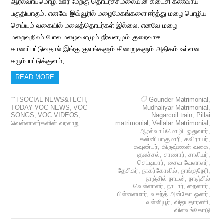
ஆரல்வாய்மொழி ஊர் மேற்கு தொடர்ச்சிமலையின் கடைசி கணவாய்
பகுதியாகும். எனவே இவ்வூரில் மழைமேகங்களை ஈர்த்து மழை பொழிய
செய்யும் வகையில் மலைத்தொடர்கள் இல்லை. எனவே மழை
மறைவுநிலம் போல மழைவளமும் நீர்வளமும் குறைவாக
காணப்பட்டுவதால் இங்கு குளங்களும் கிணறுகளும் அதிகம் உள்ளன.
கரும்பாட்டுக்குளம்,…
READ MORE
SOCIAL NEWS&TECH
,
Gounder Matrimonial
,
TODAY VOC NEWS
,
VOC
Mudhaliyar Matrimonial
,
SONGS
,
VOC VIDEOS
,
Nagarcoil train
,
Pillai
வெள்ளாளர்களின் வரலாறு
matrimonial
,
Vellalar Matrimonial
,
ஆரல்வாய்மொழி
,
ஓதுவார்
,
கன்னியாகுமாரி
,
கவிராயர்
,
கவுண்டர்
,
கிருஷ்ணன் வகை
,
குளச்சல்
,
சாணார்
,
சாலியர்
,
செட்டியார்
,
சைவ வேளாளர்
,
தேசிகர்
,
நாகர்கோவில்
,
நாங்குநேரி
,
நாஞ்சில் நாடன்
,
நாஞ்சில்
வெள்ளாளர்
,
நாடார்
,
நைனார்
,
பிள்ளைமார்
,
வசந்த் அன்கோ ஓனர்
,
வள்ளியூர்
,
விஜயதாரணி
,
விளவங்கோடு