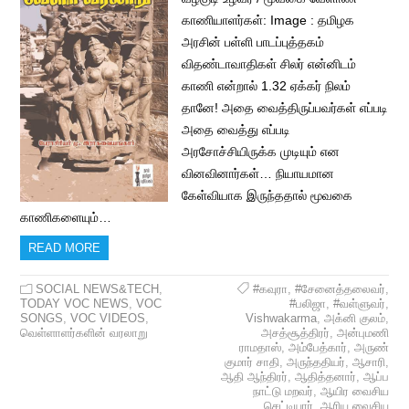
காணியாளர்கள்: Image : தமிழக
அரசின் பள்ளி பாடப்புத்தகம்
விதண்டாவாதிகள் சிலர் என்னிடம்
காணி என்றால் 1.32 ஏக்கர் நிலம்
தானே! அதை வைத்திருப்பவர்கள் எப்படி
அதை வைத்து எப்படி
அரசோச்சியிருக்க முடியும் என
வினவினார்கள்… நியாயமான
கேள்வியாக இருந்ததால் மூவகை
காணிகளையும்…
READ MORE
SOCIAL NEWS&TECH
,
#கவுரா
,
#சேனைத்தலைவர்
,
TODAY VOC NEWS
,
VOC
#பலிஜா
,
#வள்ளுவர்
,
SONGS
,
VOC VIDEOS
,
Vishwakarma
,
அக்னி குலம்
,
வெள்ளாளர்களின் வரலாறு
அசத்சூத்திரர்
,
அன்புமணி
ராமதாஸ்
,
அம்பேத்கார்
,
அருண்
குமார் சாதி
,
அருந்ததியர்
,
ஆசாரி
,
ஆதி ஆந்திரர்
,
ஆதித்தனார்
,
ஆப்ப
நாட்டு மறவர்
,
ஆயிர வைசிய
செட்டியார்
,
ஆரிய வைசிய