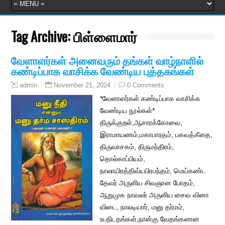
Tag Archive:
பிள்ளைமார்
வேளாளர்கள் அனைவரும் தங்கள் வாழ்நாளில்
கண்டிப்பாக வாசிக்க வேண்டிய புத்தகங்கள்
November 21, 2024
0 Comments
admin
*வேளாளர்கள் கண்டிப்பாக வாசிக்க
வேண்டிய நூல்கள்*
திருக்குறள்,ஆசாரக்கோவை,
இராமாயணம்,மகாபாரதம், பகவத்கீதை,
திருவாசகம், திருமந்திரம்,
தொல்காப்பியம்,
நாலாயிரத்திவ்யபிரபந்தம், மெய்கண்ட
தேவர் அருளிய சிவஞான போதம்,
ஆறுமுக நாவலர் அருளிய சைவ வினா
விடை, நாலடியார், மனு தர்மம்,
உபநிடதங்கள்,நான்கு வேதங்களான