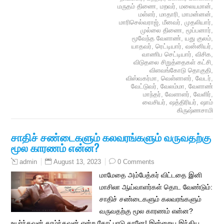
மருதம் திணை
,
மறவர்
,
மலையமான்
,
மள்ளர்
,
மாதாரி
,
மாமன்னன்
,
மாரிசெல்வராஜ்
,
மீனவர்
,
முதலியார்
,
முல்லை திணை
,
மூப்பனார்
,
மூவேந்த வேளாண்
,
யது குலம்
,
யாதவர்
,
ரெட்டியார்
,
வன்னியர்
,
வாணிப செட்டியார்
,
விசிக
,
விடுதலை சிறுத்தைகள் கட்சி
,
விளவங்கோடு தொகுதி
,
விஸ்வகர்மா
,
வெள்ளாளர்
,
வேடர்
,
வேட்டுவர்
,
வேலம்மா
,
வேளாண்
மாந்தர்
,
வேளாளர்
,
வேளிர்
,
வைசியர்
,
ஷத்திரியர்
,
ஷாம்
கிருஷ்ணசாமி
சாதிச் சண்டைகளும் கலவரங்களும் வருவதற்கு
மூல காரணம் என்ன?
August 13, 2023
0 Comments
admin
மாமேதை அம்பேத்கர் விட்டதை இனி
மாசிலா ஆய்வாளர்கள் தொட வேண்டும்:
சாதிச் சண்டைகளும் கலவரங்களும்
வருவதற்கு மூல காரணம் என்ன?
உயர்ந்தவன் தாழ்ந்தவன் என்ற கோட்பாடு தானே! இன்றைய இந்திய