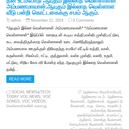
அம்மணமாவான்.ஆயுதம் இல்லாத வெள்ளாள
வீடு பன்றி கொட்டகைக்கு சமம் ஆகும்.
November 21, 2024
0 Comments
admin
*ஆயுதம் இல்லா வெள்ளாளன் அம்மணமாவான்* *அம்மணமான
வெள்ளாளன்* இடுப்பில் உறையுடன் கூடிய கத்தி,வஸ்தி முஸ்தி,மட்டுவு
கூட வைத்திருக்காத வெள்ளாளன் உடை அணிந்திருந்தாலும்
அம்மணமாக ஊருக்குள் திரிவதற்கு சமமே! வீட்டில் கத்தி, வாள்,
சுருள்வாள், சிலம்பம், ஈட்டி, குத்துவாள், வஸ்ர முஸ்தி, வளரி, உருமி,
மட்டுவு, சிறிய கோடாரி போன்ற எந்த ஆயுதமும் இல்லாத வெள்ளாளன்
தலித்…
READ MORE
SOCIAL NEWS&TECH
,
ஆதிசைவ சிவாச்சாரியார்
,
TODAY VOC NEWS
,
VOC
ஆதிசைவ மடம்
,
ஆதிசைவ
SONGS
,
VOC VIDEOS
,
வேளாளர்
,
ஆதிசைவர்
,
ஆறுநாட்டு
வெள்ளாளர்களின் வரலாறு
வேளாளர்
,
கருட கொடி
,
கவுண்டர்
,
கார்காத்த வேளாளர்
,
குலத்தெய்வங்கள்
,
கூனம்பட்டி
ஆதீனம்
,
கொங்கு வேளாளர்
,
கொடிக்கால் வேளாளர்
,
கொண்டை
கட்டி சைவ வேளாளர்
,
சித்திரமேழி