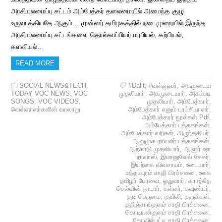
அரசியலமைப்பு சட்டம் அம்பேத்கர் தலைமையில் அமைந்த குழு
உருவாக்கியதே ஆகும்… முன்னர் தமிழகத்தில் நடைமுறையில் இருந்த
அரசியலமைப்பு சட்டங்களை தொல்காப்பியர் மரபியல், கற்பியல்,
களவியல்…
READ MORE
SOCIAL NEWS&TECH
,
#Dalit
,
#வள்ளுவர்
,
அகமுடைய
TODAY VOC NEWS
,
VOC
முதலியார்
,
அகமுடையார்
,
அகம்படி
SONGS
,
VOC VIDEOS
,
முதலியார்
,
அம்பேத்கார்
,
வெள்ளாளர்களின் வரலாறு
அம்பேத்கார் எனும் புரட்சியாளர்
,
அம்பேத்கார் நூல்கள் Pdf
,
அம்பேத்கார் புத்தகங்கள்
,
அம்பேத்கார் வரிகள்
,
அருந்ததியர்
,
ஆறுமுக நாவலர் புத்தகங்கள்
,
ஆற்காடு முதலியார்
,
ஆளுர் ஷா
நாவாஸ்
,
இமானுவேல் சேகர்
,
இயற்கை விவசாயம்
,
உடையார்
,
உத்தமபுரம் சாதி பிரச்சனை
,
உலக
தமிழர் பேரவை
,
ஓதுவார்
,
கராத்தே
செல்வின் நாடார்
,
கள்ளர்
,
கவுண்டர்
,
குடி பெருமை
,
குயிலி
,
குருக்கள்
,
குறிஞ்சாங்குளம் சாதி பிரச்சனை
,
கொடியன்குளம் சாதி பிரச்சனை
,
கோவில்பட்டி சாதி பிரச்சனை
,