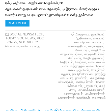
ரிக்,யசூர்,சாம , அதர்வண வேதங்கள்,28
ஆகமங்கள்,திருவெண்பாவை,தேவாரம், மு.இராகவயங்கார் எழுதிய
வேளிர் வரலாறு,பெரிய புராணம்,நிகண்டுகள் போன்ற நூல்களை…
READ MORE
SOCIAL NEWS&TECH
,
அகமுடைய முதலியார்
,
TODAY VOC NEWS
,
VOC
ஆதீனங்கள்
,
உடையார்
,
SONGS
,
VOC VIDEOS
,
களப்பிரர்கள்
,
கவுண்டர்
,
வெள்ளாளர்களின் வரலாறு
காணபத்தியம்
,
கார்காத்தார்
,
கௌமாரம்
,
சக்தி பீடம்
,
சாதவாகணர்கள்
,
சாளுக்கியர்கள்
,
செட்டியார்
,
செழியத்தரையர்
,
சேதிராயர்
,
சேரர்கள்
,
சைவ சமயம்
,
சைவ சித்தாந்தம்
,
சைவ பிள்ளை
,
சைவ முதலியார்
,
சோழர்கள்
,
ஜைனர்
,
நாட்டுக்கோட்டை நகரத்து
செட்டியார்
,
நாயக்கர்
,
பகவத்கீதை
,
பல்லவர்கள்
,
பாண்டியர்கள்
,
பிள்ளை
,
பிள்ளைமார்
,
முதலியார்
,
மேழி
கொடி
,
வாணக்கோவரையர்
,
வாணாதிராயர்
,
வெள்ளாளர்கள்
,
வேளாளர்கள்
,
வேளிர்கள்
,
வைணவம்
தன் உடம்போடு ஆயுதம் இல்லாத வெள்ளாளன்