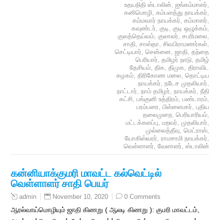
உதயநிதி ஸ்டாலின்
,
ஐங்கம்மாளர்
,
கனிமொழி
,
கம்பளத்து நாயக்கர்
,
கம்மவார் நாயக்கர்
,
கம்மாளர்
,
கவுண்டர்
,
குடி
,
குடி ஒழுக்கம்
,
குலத்தெய்வம்
,
குலாலர்
,
சபரிமலை
,
சாதி
,
சாஸ்தா
,
சிவபிராமணர்கள்
,
செட்டியார்
,
சென்னை
,
ஜாதி
,
தந்தை
பெரியார்
,
தமிழர் நாடு
,
தமிழ்
தேசியம்
,
திக
,
திமுக
,
திராவிட
கழகம்
,
திரிகோண மலை
,
தொட்டிய
நாயக்கர்
,
நடேச முதலியார்
,
நாட்டார்
,
நாம் தமிழர்
,
நாயக்கர்
,
நீதி
கட்சி
,
பங்குனி உத்திரம்
,
பண்டாரம்
,
பரம்பரை
,
பிள்ளைமார்
,
புதிய
தலைமுறை
,
பெரியாரியம்
,
மட்டக்களப்பு
,
மறவர்
,
முதலியார்
,
முல்லைத்தீவு
,
மெட்ராஸ்
,
யோகிஸ்வரர்
,
ராமசாமி நாயக்கர்
,
வெள்ளாளர்
,
வேளாளர்
,
ஸ்டாலின்
கன்னியாக்குமரி மாவட்ட கல்வெட்டில்
வெள்ளாளர் சாதி பெயர்
November 10, 2020
0 Comments
admin
ஆரல்வாய்மொழியும் ஜாதி கிணறு ( ஆலடி கிணறு ): குமரி மாவட்டம்,