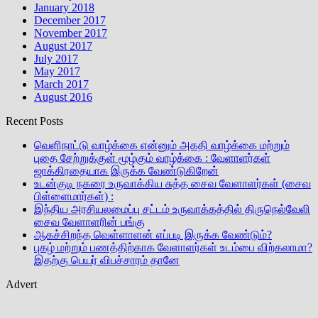
January 2018
December 2017
November 2017
August 2017
July 2017
May 2017
March 2017
August 2016
Recent Posts
வெளிநாட்டு வாழ்க்கை என்னும் அகதி வாழ்க்கை மற்றும்
புதை சேற்றுக்குள் மூழ்கும் வாழ்க்கை : வேளாளர்கள்
ஜாக்கிரதையாக இருக்க வேண்டுகிறேன்
உடன்குடி நகரை உருவாக்கிய சுத்த சைவ வேளாளர்கள் (சைவ
பிள்ளைமார்கள்) :
இந்திய அரசியலமைப்பு சட்டம் உருவாக்கத்தில் திருநெல்வேலி
சைவ வேளாளரின் பங்கு
ஆகச்சிறந்த வெள்ளாளன் எப்படி இருக்க வேண்டும்?
புகழ் மற்றும் பணத்திற்காக வேளாளர்கள் உடம்பை விற்கலாமா?
இதற்கு பெயர் விபச்சாரம் தானே
Advert