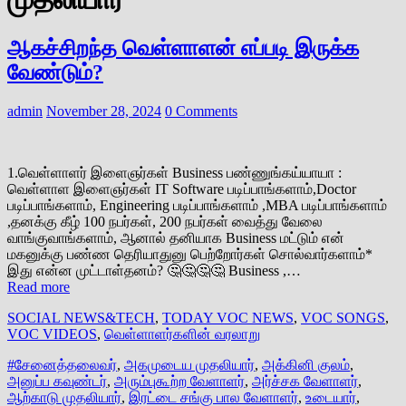
ஆகச்சிறந்த வெள்ளாளன் எப்படி இருக்க
வேண்டும்?
admin
November 28, 2024
0 Comments
1.வெள்ளாளர் இளைஞர்கள் Business பண்ணுங்கய்யாயா :
வெள்ளாள இளைஞர்கள் IT Software படிப்பாங்களாம்,Doctor
படிப்பாங்களாம், Engineering படிப்பாங்களாம் ,MBA படிப்பாங்களாம்
,தனக்கு கீழ் 100 நபர்கள், 200 நபர்கள் வைத்து வேலை
வாங்குவாங்களாம், ஆனால் தனியாக Business மட்டும் என்
மகனுக்கு பண்ண தெரியாதுனு பெற்றோர்கள் சொல்வார்களாம்*
இது என்ன முட்டாள்தனம்? 🤔🤔🤔🤔 Business ,…
Read more
SOCIAL NEWS&TECH
,
TODAY VOC NEWS
,
VOC SONGS
,
VOC VIDEOS
,
வெள்ளாளர்களின் வரலாறு
#சேனைத்தலைவர்
,
அகமுடைய முதலியார்
,
அக்கினி குலம்
,
அனுப்ப கவுண்டர்
,
அரும்புகூற்ற வேளாளர்
,
அர்ச்சக வேளாளர்
,
ஆற்காடு முதலியார்
,
இரட்டை சங்கு பால வேளாளர்
,
உடையார்
,