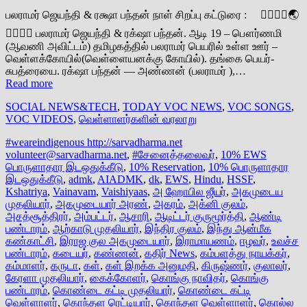
பலராமர் ஜெயந்தி & ரக்ஷா பந்தன் நாள் சிறப்பு கட்டுரை : 👆🏽🌾🎋🌏
🎋🌾👆🏽 பலராமர் ஜெயந்தி & ரக்‌ஷா பந்தன். ஆடி 19 – பௌர்ணமி
(ஆவணி அவிட்டம்) தமிழகத்தில் பலராமர் பெயரில் உள்ள ஊர் –
வெள்ளக்கோயில்(வெள்ளையனக்கு கோயில்). தங்கை பெயர்-
சுபத்ரையை. ரக்‌ஷா பந்தன் — அண்ணன் (பலராமர் ),…
Read more
SOCIAL NEWS&TECH
,
TODAY VOC NEWS
,
VOC SONGS
,
VOC VIDEOS
,
வெள்ளாளர்களின் வரலாறு
#weareindigenous http://sarvadharma.net
volunteer@sarvadharma.net
,
#சேனைத்தலைவர்
,
10% EWS
பொருளாதார இடஒதுக்கீடு
,
10% Reservation
,
10% பொருளாதார
இடஒதுக்கீடு
,
admk
,
AIADMK
,
dk
,
EWS
,
Hindu
,
HSSF
,
Kshatriya
,
Vainavam
,
Vaishiyaas
,
அ ஹோபில ஜீயர்
,
அகமுடைய
முதலியார்
,
அகமுடையார் அரண்
,
அகரம்
,
அக்னி குலம்
,
அசத்சூத்திரர்
,
அம்பட்டர்
,
ஆசாரி
,
ஆடிட்டர் குருமூர்த்தி
,
ஆண்டி
பண்டாரம்
,
ஆற்காடு முதலியார்
,
இந்திர குலம்
,
இந்து ஆன்மீக
கண்காட்சி
,
இராஜ குல அகமுடையார்
,
இராமாயணம்
,
ஈழவர்
,
உவச்ச
பண்டாரம்
,
கடையர்
,
கண்ணன்
,
கதிர் News
,
கம்பளத்து நாயக்கர்
,
கம்மாளர்
,
கருடா
,
கள்
,
கள் இறக்க அனுமதி
,
கிருஷ்ணர்
,
குலாலர்
,
கேரளா முதலியார்
,
கைக்கோளர்
,
கொங்கு நாவிதர்
,
கொங்கு
பண்டாரம்
,
கொண்டை கட்டி முதலியார்
,
கொண்டை கட்டி
வெள்ளாளர்
,
கொந்தள ரெட்டியார்
,
கொந்தள வெள்ளாளர்
,
கொல்ல