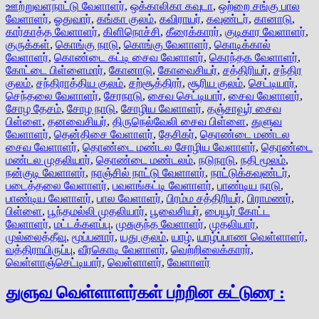
ஊற்றுவளநாட்டு வேளாளர்
,
ஒக்காலிகா கவுடா
,
ஒற்றை சங்கு பால
வேளாளர்
,
ஓதுவார்
,
கங்கா குலம்
,
கவிராயர்
,
கவுண்டர்
,
கானாடு
,
கார்காத்த வேளாளர்
,
கிளிநொச்சி
,
கீரைக்காரர்
,
குடிகார வேளாளர்
,
குருக்கள்
,
கொங்கு நாடு
,
கொங்கு வேளாளர்
,
கொடிக்கால்
வேளாளர்
,
கொண்டை கட்டி சைவ வேளாளர்
,
கொந்தக வேளாளர்
,
கோட்டை பிள்ளைமார்
,
கோனாடு
,
கோவைசியர்
,
சத்திரியர்
,
சந்திர
குலம்
,
சந்திராத்திய குலம்
,
சற்சூத்திரர்
,
சூரிய குலம்
,
செட்டியார்
,
செந்தலை வேளாளர்
,
சேரநாடு
,
சைவ செட்டியார்
,
சைவ வேளாளர்
,
சோழ தேசம்
,
சோழ நாடு
,
சோழிய வேளாளர்
,
தஞ்சாவூர் சைவ
பிள்ளை
,
தனவைசியர்
,
திருநெல்வேலி சைவ பிள்ளை
,
துளுவ
வேளாளர்
,
தென்திசை வேளாளர்
,
தேசிகர்
,
தொண்டை மண்டல
சைவ வேளாளர்
,
தொண்டை மண்டல சோழிய வேளாளர்
,
தொண்டை
மண்டல முதலியார்
,
தொண்டை மண்டலம்
,
நடுநாடு
,
நதி மூலம்
,
நன்குடி வேளாளர்
,
நாஞ்சில் நாட்டு வேளாளர்
,
நாட்டுக்கவுண்டர்
,
படைத்தலை வேளாளர்
,
பவளங்கட்டி வேளாளர்
,
பாண்டிய நாடு
,
பாண்டிய வேளாளர்
,
பால வேளாளர்
,
பிரம்ம சத்திரியர்
,
பிராமணர்
,
பிள்ளை
,
பூந்தமல்லி முதலியார்
,
பூவைசியர்
,
பையூர் கோட்ட
வேளாளர்
,
மட்டக்களப்பு
,
முசுகுந்த வேளாளர்
,
முதலியார்
,
முல்லைத்தீவு
,
மூப்பனார்
,
யது குலம்
,
யாழ்
,
யாழ்ப்பாண வெள்ளாளர்
,
வத்திராயிருப்பு
,
வீரகொடி வேளாளர்
,
வெற்றிலைக்காரர்
,
வெள்ளாஞ்செட்டியார்
,
வெள்ளாளர்
,
வேளாளர்
துளுவ வெள்ளாளர்கள் பற்றின கட்டுரை :