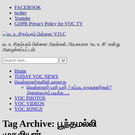
FACEBOOK
twitter
Youtube
GDPR Privacy Policy for VOC TV
வ. உ. சிதம்பரம் பிள்ளை அவர்கள், பிரபலமாக ‘வ. உ. சி’ என்று
அழைக்கப்பட்டார்
Home
TODAY VOC NEWS
வெள்ளாளர்களின் வரலாறு
வெள்ளாளர் யார் யார் ? எப்படி உருவானர்கள்?
அனைவரும் படிக்க….
VOC PHOTOS
VOC VIDEOS
VOC SONGS
Tag Archive:
பூந்தமல்லி
முதலியார்