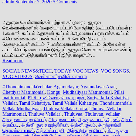
admin
September 7, 2020
5 Comments
2 துளுவ வெள்ளாளர்கள் பற்றின கட்டுரை : துளுவ
வெள்ளாளர்களின் (கவுண்டர் பட்டம்) கோத்திரம் (கூட்டப்பெயர்கள்) :
1.கூணங் கூட்டம் 2.தாசண் கூட்டம் 3.ஆணையப்பநாயாக்க கூட்டம்
4.பொண்ணாகரையாண் கூட்டம் 5. செம்மேறி கூட்டம்
6.ஊமைய்யன் கூட்டம் 7.பண்ணையக்காரர் கூட்டம் மேலே உள்ள
கூட்டப்பெயர்களை பயன்படுத்தும் துளுவ வெள்ளாளர்கள் கவுண்டர்
பட்டம் பயன்படுத்துகின்றனர்!! இந்த கவுண்டர்…
Read more
SOCIAL NEWS&TECH
,
TODAY VOC NEWS
,
VOC SONGS
,
VOC VIDEOS
,
வெள்ளாளர்களின் வரலாறு
#ThondaimandalaVellalar
,
Agamudayar
,
Agamudayar Aran
,
Chettiyar Matrimonial
,
Kongu
,
Mudhaliyaar Matrimonial
,
Pillai
matrimonial
,
PTR பழனிவேல் தியாகராஜன்
,
Suriya kula Kshatriya
Vellalar
,
Tamil Kshatriya
,
Tamil Vellala Kshatriya
,
Thondaimandala
Vellala Mudhaliyaar
,
Thuluva Vellalar Gotra
,
Thuluva Vellalar
Matrimonial
,
Thuluva Vellalar!
,
Thuluvaa
,
Thuluvan
,
vellalar
,
அகமுடைய முதலியார்
,
அகமுடையார்
,
அகமுடையார் அரண்
,
அகம்
,
அகம்படி
,
அக்னி குல சஷத்திரியர்
,
அக்னி குலம்
,
அறந்தாங்கி
தொண்டைமான்
,
ஆர்.எஸ்.பாரதி
,
ஆற்காடு முதலியார்
,
இராஜ குல
அகமுடையார்
,
இராணிப்பேட்டை
,
உடுமலைப்பேட்டை
,
உடையார்
,