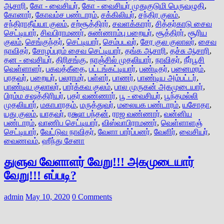
ஆசாரி
,
கோ - வைசியர்
,
கோ - வைசியர் முதுகுடுமி பெருவழுதி
,
கோனார்
,
கோவம்ச பண்டாரம்
,
சக்கிலியர்
,
சந்திர குலம்
,
சந்திராதீய்யா குலம்
,
சற்சூத்திரர்
,
சவளக்காரர்
,
சித்தர்காடு சைவ
செட்டியார்
,
சிவபிராமணர்
,
சுண்ணாம்பு பறையர்
,
சூத்திரர்
,
சூரிய
குலம்
,
செங்குந்தர்
,
செட்டியார்
,
செம்படவர்
,
சேர குல குலாலர்
,
சைவ
நாவிதர்
,
சோழப்புரம் சைவ செட்டியார்
,
தங்க ஆசாரி
,
தச்சு ஆசாரி
,
தன - வைசியர்
,
திரிசங்கு
,
நாஞ்சில் முதலியார்
,
நாவிதர்
,
நீர்பூசி
வெள்ளாளர்
,
பகவத்கீதை
,
பட்டங்கட்டியார்
,
பண்டிதர்
,
பனைமரம்
,
பரதவர்
,
பறையர்
,
பலராமர்
,
பள்ளர்
,
பாணர்
,
பாண்டிய அம்பட்டர்
,
பாண்டிய குலாலர்
,
பார்க்கவ குலம்
,
பால முருகன் அகமுடையார்
,
பிரம்ம சஷத்திரியர்
,
புதர் வண்ணார்
,
பூ - வைசியர்
,
பூந்தமல்லி
முதலியார்
,
மகாபாரதம்
,
மருத்துவர்
,
மலையக பண்டாரம்
,
யசோதா
,
யது குலம்
,
யாதவர்
,
ரக்ஷா பந்தன்
,
ராஜ வண்ணார்
,
வன்னிய
பண்டாரம்
,
வாணிப செட்டியார்
,
விஸ்வாபிராமணர்
,
வெள்ளாளஞ்
செட்டியார்
,
வேட்டுவ நாவிதர்
,
வேளா பார்ப்பனர்
,
வேளிர்
,
வைசியர்
,
வைணவம்
,
ஹீந்து சேனா
துளுவ வேளாளர் வேறு!!! அகமுடையார்
வேறு!!! எப்படி?
admin
May 10, 2020
0 Comments