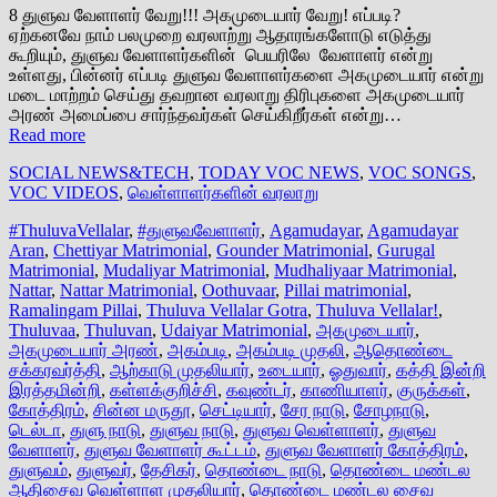
8 துளுவ வேளாளர் வேறு!!! அகமுடையார் வேறு! எப்படி?
ஏற்கனவே நாம் பலமுறை வரலாற்று ஆதாரங்களோடு எடுத்து
கூறியும், துளுவ வேளாளர்களின் பெயரிலே வேளாளர் என்று
உள்ளது, பின்னர் எப்படி துளுவ வேளாளர்களை அகமுடையார் என்று
மடை மாற்றம் செய்து தவறான வரலாறு திரிபுகளை அகமுடையார்
அரண் அமைப்பை சார்ந்தவர்கள் செய்கிறீர்கள் என்று…
Read more
SOCIAL NEWS&TECH
,
TODAY VOC NEWS
,
VOC SONGS
,
VOC VIDEOS
,
வெள்ளாளர்களின் வரலாறு
#ThuluvaVellalar
,
#துளுவவேளாளர்
,
Agamudayar
,
Agamudayar
Aran
,
Chettiyar Matrimonial
,
Gounder Matrimonial
,
Gurugal
Matrimonial
,
Mudaliyar Matrimonial
,
Mudhaliyaar Matrimonial
,
Nattar
,
Nattar Matrimonial
,
Oothuvaar
,
Pillai matrimonial
,
Ramalingam Pillai
,
Thuluva Vellalar Gotra
,
Thuluva Vellalar!
,
Thuluvaa
,
Thuluvan
,
Udaiyar Matrimonial
,
அகமுடையார்
,
அகமுடையார் அரண்
,
அகம்படி
,
அகம்படி முதலி
,
ஆதொண்டை
சக்கரவர்த்தி
,
ஆற்காடு முதலியார்
,
உடையார்
,
ஓதுவார்
,
கத்தி இன்றி
இரத்தமின்றி
,
கள்ளக்குறிச்சி
,
கவுண்டர்
,
காணியாளர்
,
குருக்கள்
,
கோத்திரம்
,
சின்ன மருதூ
,
செட்டியார்
,
சேர நாடு
,
சோழநாடு
,
டெல்டா
,
துளு நாடு
,
துளுவ நாடு
,
துளுவ வெள்ளாளர்
,
துளுவ
வேளாளர்
,
துளுவ வேளாளர் கூட்டம்
,
துளுவ வேளாளர் கோத்திரம்
,
துளுவம்
,
துளுவர்
,
தேசிகர்
,
தொண்டை நாடு
,
தொண்டை மண்டல
ஆதிசைவ வெள்ளாள முதலியார்
,
தொண்டை மண்டல சைவ