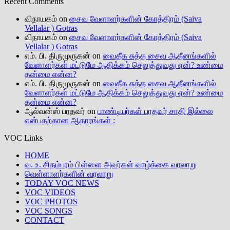
Recent Comments
விநாயகம்
on
சைவ வேளாளர்களின் கோத்திரம் (Saiva
Vellalar ) Gotras
விநாயகம்
on
சைவ வேளாளர்களின் கோத்திரம் (Saiva
Vellalar ) Gotras
எம். பி. திருமுருகன்
on
வைதீக சுத்த சைவ ஆதீனங்களில்
வேளாளர்கள் மட்டுமே ஆதிக்கம் செலுத்துவது ஏன்? உண்மை
தன்மை என்ன?
எம். பி. திருமுருகன்
on
வைதீக சுத்த சைவ ஆதீனங்களில்
வேளாளர்கள் மட்டுமே ஆதிக்கம் செலுத்துவது ஏன்? உண்மை
தன்மை என்ன?
ஆல்வன்ஸ் பரதவர்
on
பாண்டியர்கள் பரதவர் சாதி இல்லை
என்பதற்கான ஆதாரங்கள் :
VOC Links
HOME
வ. உ. சிதம்பரம் பிள்ளை அவர்கள் வாழ்க்கை வரலாறு
வெள்ளாளர்களின் வரலாறு
TODAY VOC NEWS
VOC VIDEOS
VOC PHOTOS
VOC SONGS
CONTACT