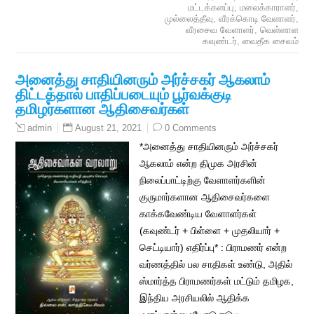
மட்டக்களப்பு
,
மலைக்காராளர்
,
முல்லைத்தீவு
,
வீரக்கொடி வேளாளர்
,
வீரசைவ வேளாளர்
,
வெள்ளாள
கவுண்டர்
,
வைதீக சைவம்
அனைத்து சாதியினரும் அர்ச்சகர் ஆகலாம்
திட்டத்தால் பாதிப்படையும் பூர்வக்குடி
தமிழர்களான ஆதிசைவர்கள்
August 21, 2021
0 Comments
admin
*அனைத்து சாதியினரும் அர்ச்சகர்
ஆகலாம் என்ற திமுக அரசின்
நிலைப்பாட்டிற்கு வேளாளர்களின்
குருமார்களான ஆதிசைவர்களை
காக்கவேண்டிய வேளாளர்கள்
(கவுண்டர் + பிள்ளை + முதலியார் +
செட்டியார்) எதிர்ப்பு* : பிராமணர் என்ற
வர்ணத்தில் பல சாதிகள் உண்டு, அதில்
ஸ்மார்த்த பிராமணர்கள் மட்டும் தமிழக,
இந்திய அரசியலில் ஆதிக்க