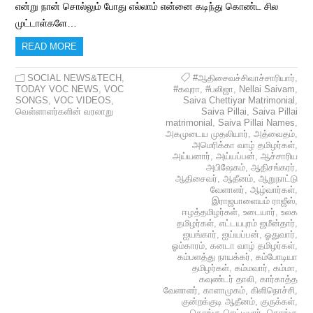
என்று நான் சொல்லும் போது எல்லாம் என்னை கடிந்து கொண்ட சில
முட்டாள்களே…
READ MORE
SOCIAL NEWS&TECH
,
#ஆதிசைவச்சிவாச்சாரியார்
,
TODAY VOC NEWS
,
VOC
#கவுரா
,
#பலிஜா
,
Nellai Saivam
,
SONGS
,
VOC VIDEOS
,
Saiva Chettiyar Matrimonial
,
வெள்ளாளர்களின் வரலாறு
Saiva Pillai
,
Saiva Pillai
matrimonial
,
Saiva Pillai Names
,
அகமுடைய முதலியார்
,
அத்வைதம்
,
அமெரிக்கா வாழ் தமிழர்கள்
,
அய்யனார்
,
அய்யப்பன்
,
ஆச்சாரிய
அபிஷேகம்
,
ஆதிசங்கரர்
,
ஆதிசைவர்
,
ஆதீனம்
,
ஆறுநாட்டு
வேளாளர்
,
ஆழ்வார்கள்
,
இராஜபாளையம் ராஜீஸ்
,
ஈழத்தமிழர்கள்
,
உடையார்
,
உலக
தமிழர்கள்
,
எட்டயபுரம் ஜமீன்தார்
,
ஐயங்கார்
,
ஐய்யப்பன்
,
ஓதுவார்
,
ஓம்காரம்
,
கனடா வாழ் தமிழர்கள்
,
கம்பளத்து நாயக்கர்
,
கம்போடியா
தமிழர்கள்
,
கம்மவார்
,
கம்மா
,
கவுண்டர் தாலி
,
கார்காத்த
வேளாளர்
,
காளாமுகம்
,
கிளிநொச்சி
,
குன்றக்குடி ஆதீனம்
,
குருக்கள்
,
கொங்கு செட்டியார்
,
கொங்கு