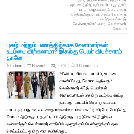
முல்லைத்தீவு
,
மூப்பனார்
,
யது குலம்
,
யாழ்
,
யாழ்ப்பாண வெள்ளாளர்
,
வத்திராயிருப்பு
,
வீரகொடி வேளாளர்
,
வெற்றிலைக்காரர்
,
வெள்ளாஞ்செட்டியார்
,
வெள்ளாளர்
,
வேளாளர்
புகழ் மற்றும் பணத்திற்காக வேளாளர்கள்
உடம்பை விற்கலாமா? இதற்கு பெயர் விபச்சாரம்
தானே
November 23, 2024
0 Comments
admin
*சினிமா, சீரியல், மாடலிங், உடம்பை
காண்பிப்பது, Dance ஆடுவது*
வெள்ளாளர் வீட்டு பெண்கள்
சினிமா,சீரியல் சென்று உடம்பை காட்டி
நடிப்பது, மாடலிங் சென்று உடம்பை
காட்டி நடிப்பது சமூகவலைதளங்களில் உடம்பை காட்டி வீடியோ போடுவது
Dance ஆடுவது பரதநாட்டியம் ஆடுவது முதற்கொண்டு இவை
அனைத்தும் வெள்ளாளர் சாதியில் ஆணுக்கும்,பெண்ணுக்கும் தடை
செய்யப்பட்ட ஒன்று என கூறிகிறது…