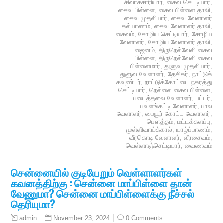
சிவாச்சாரியார்
,
சைவ செட்டியார்
,
சைவ பிள்ளை
,
சைவ பிள்ளை தாலி
,
சைவ முதலியார்
,
சைவ வேளாளர்
கல்யாணம்
,
சைவ வேளாளர் தாலி
,
சைவம்
,
சோழிய செட்டியார்
,
சோழிய
வேளாளர்
,
சோழிய வேளாளர் தாலி
,
ஜைனம்
,
திருநெல்வேலி சைவ
பிள்ளை
,
திருநெல்வேலி சைவ
பிள்ளைமார்
,
துளுவ முதலியார்
,
துளுவ வேளாளர்
,
தேசிகர்
,
நாட்டுக்
கவுண்டர்
,
நாட்டுக்கோட்டை நகரத்து
செட்டியார்
,
நெல்லை சைவ பிள்ளை
,
படைத்தலை வேளாளர்
,
பட்டர்
,
பவளங்கட்டி வேளாளர்
,
பால
வேளாளர்
,
பையூர் கோட்ட வேளாளர்
,
பௌத்தம்
,
மட்டக்களப்பு
,
முள்ளிவாய்க்கால்
,
யாழ்ப்பாணம்
,
வீரகொடி வேளாளர்
,
வீரசைவம்
,
வெள்ளாஞ்செட்டியார்
,
வைணவம்
சென்னையில் குடியேறும் வெள்ளாளர்கள்
கவனத்திற்கு : சென்னை மாப்பிள்ளை தான்
வேணுமா? சென்னை மாப்பிள்ளைக்கு நீச்சல்
தெரியுமா?
November 23, 2024
0 Comments
admin