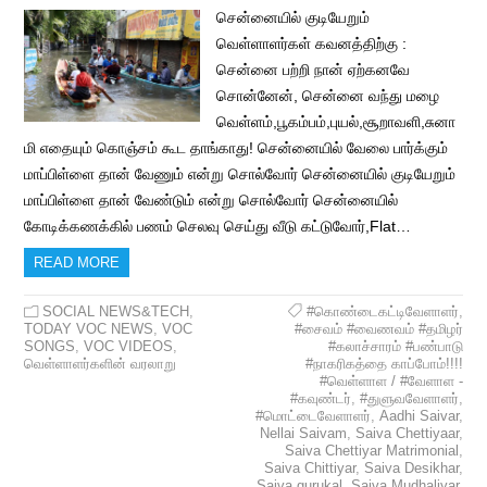
சென்னையில் குடியேறும்
வெள்ளாளர்கள் கவனத்திற்கு :
சென்னை பற்றி நான் ஏற்கனவே
சொன்னேன், சென்னை வந்து மழை
வெள்ளம்,பூகம்பம்,புயல்,சூறாவளி,சுனா
மி எதையும் கொஞ்சம் கூட தாங்காது! சென்னையில் வேலை பார்க்கும்
மாப்பிள்ளை தான் வேணும் என்று சொல்வோர் சென்னையில் குடியேறும்
மாப்பிள்ளை தான் வேண்டும் என்று சொல்வோர் சென்னையில்
கோடிக்கணக்கில் பணம் செலவு செய்து வீடு கட்டுவோர்,Flat…
READ MORE
SOCIAL NEWS&TECH
,
#கொண்டைகட்டிவேளாளர்
,
TODAY VOC NEWS
,
VOC
#சைவம் #வைணவம் #தமிழர்
SONGS
,
VOC VIDEOS
,
#கலாச்சாரம் #பண்பாடு
வெள்ளாளர்களின் வரலாறு
#நாகரிகத்தை காப்போம்!!!!
#வெள்ளாள / #வேளாள -
#கவுண்டர்
,
#துளுவவேளாளர்
,
#மொட்டைவேளாளர்
,
Aadhi Saivar
,
Nellai Saivam
,
Saiva Chettiyaar
,
Saiva Chettiyar Matrimonial
,
Saiva Chittiyar
,
Saiva Desikhar
,
Saiva gurukal
,
Saiva Mudhaliyar
,