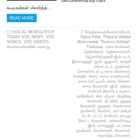
மனப்பான்மையோடு ஈடுபட
கூடியவர்கள், ஸ்மார்த்த…
READ MORE
SOCIAL NEWS&TECH
,
#ஆதிசைவச்சிவாச்சாரியார்
,
TODAY VOC NEWS
,
VOC
Saiva Pillai
,
Thuluva Vellalar
SONGS
,
VOC VIDEOS
,
Matrimonial
,
Thuluva Vellalar!
,
வெள்ளாளர்களின் வரலாறு
Thuluvaa
,
அச்சு வேளாளர்
,
ஆதிசங்கரர்
,
ஆதிசைவர்கள்
,
ஆழ்வார்திருநகரி ஜீயர் மடம்
,
இராமானுஜர்
,
ஐயர்
,
ஓதுவார்
,
காஞ்சி
சங்கர மடம்
,
குருக்கள்
,
கொண்டைகட்டி சைவ வேளாளர்
,
சாஸ்திரி
,
சிவம்
,
சைவ காணியாளர்
,
சைவ செட்டியார்
,
சைவ பிள்ளை
,
சைவ வேளாளர்
,
ஜீயர்
,
தந்தை
பெரியார் திராவிடர் கழகம்
,
தலீத்தியம்
,
திக
,
திமுக
,
திருநீற்று
வேளாளர்
,
தீட்ஷீதர்
,
துளுவ
வேளாளர்
,
துளுவர்
,
தென்கலை
ஐயங்கார்
,
தேசிகர்
,
நாம் தமிழர்
கட்சி
,
பட்டர்
,
பெரியார்
,
பையூர்
கோட்ட வேளாளர்
,
மன்னார்க்குடி
ஜீயர்
,
ராமானுஜர்
,
வடகலை
ஐயங்கார்
,
வெள்ளாளர்
,
வேளாளர்
,
ஸ்மார்த்த பிராமணர்
,