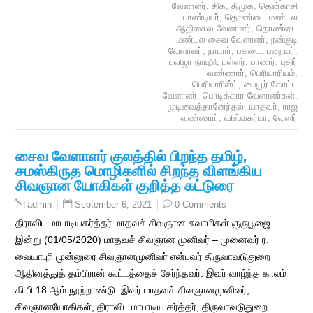
வேளாளர்
,
திக
,
திமுக
,
தென்காசி
பாண்டியர்
,
தொண்டை மண்டல
ஆதிசைவ வேளாளர்
,
தொண்டை
மண்டல சைவ வேளாளர்
,
நன்குடி
வேளாளர்
,
நாடார்
,
பகடை
,
பறையர்
,
பலிஜா நாயுடு
,
பள்ளர்
,
பாணர்
,
புதிர்
வண்ணார்
,
பெரியாரியம்
,
பெரியாரிஸ்ட்
,
பையூர் கோட்ட
வேளாளர்
,
பொடிக்கார வேளாளர்கள்
,
முடிவைத்தானேந்தல்
,
யாதவர்
,
ராஜ
வண்ணார்
,
விஸ்வகர்மா
,
வேளிர்
சைவ வேளாளர் குலத்தில் பிறந்த தமிழ்,
சமஸ்கிருத மொழிகளில் சிறந்த விளங்கிய
சிவஞான யோகிகள் குறித்த கட்டுரை
September 6, 2021
0 Comments
admin
திராவிட மாபாடியகர்த்தர் மாதவச் சிவஞான சுவாமிகள் குருபூஜை
இன்று (01/05/2020) மாதவச் சிவஞான முனிவர் – முனைவர் ர.
வையாபுரி முன்னுரை சிவஞானமுனிவர் என்பவர் திருவாவடுதுறை
ஆதினத்துத் தம்பிரான் கூட்டத்தைச் சேர்ந்தவர். இவர் வாழ்ந்த காலம்
கி.பி.18 ஆம் நூற்றாண்டு. இவர் மாதவச் சிவஞானமுனிவர்,
சிவஞானயோகிகள், திராவிட மாபாடிய கர்த்தர், திருவாவடுதுறை