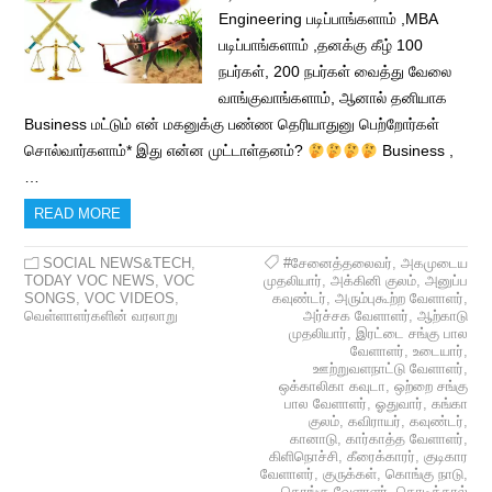
Engineering படிப்பாங்களாம் ,MBA
படிப்பாங்களாம் ,தனக்கு கீழ் 100
நபர்கள், 200 நபர்கள் வைத்து வேலை
வாங்குவாங்களாம், ஆனால் தனியாக
Business மட்டும் என் மகனுக்கு பண்ண தெரியாதுனு பெற்றோர்கள்
சொல்வார்களாம்* இது என்ன முட்டாள்தனம்?
Business ,
…
READ MORE
SOCIAL NEWS&TECH
,
#சேனைத்தலைவர்
,
அகமுடைய
TODAY VOC NEWS
,
VOC
முதலியார்
,
அக்கினி குலம்
,
அனுப்ப
SONGS
,
VOC VIDEOS
,
கவுண்டர்
,
அரும்புகூற்ற வேளாளர்
,
வெள்ளாளர்களின் வரலாறு
அர்ச்சக வேளாளர்
,
ஆற்காடு
முதலியார்
,
இரட்டை சங்கு பால
வேளாளர்
,
உடையார்
,
ஊற்றுவளநாட்டு வேளாளர்
,
ஒக்காலிகா கவுடா
,
ஒற்றை சங்கு
பால வேளாளர்
,
ஓதுவார்
,
கங்கா
குலம்
,
கவிராயர்
,
கவுண்டர்
,
கானாடு
,
கார்காத்த வேளாளர்
,
கிளிநொச்சி
,
கீரைக்காரர்
,
குடிகார
வேளாளர்
,
குருக்கள்
,
கொங்கு நாடு
,
கொங்கு வேளாளர்
,
கொடிக்கால்