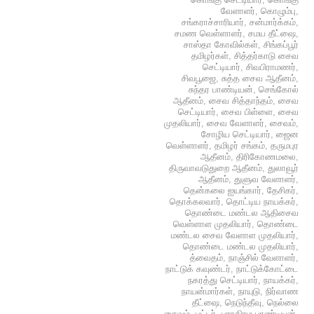
வேளாளர்
,
கொழும்பு
,
சங்கராச்சாரியார்
,
சன்மார்க்கம்
,
சமண வெள்ளாளர்
,
சமய தீட்ஷை
,
சாஸ்தா கோவில்கள்
,
சிங்கப்பூர்
தமிழர்கள்
,
சித்தர்காடு சைவ
செட்டியார்
,
சிவபிராமணர்
,
சிவபூஜை
,
சுத்த சைவ ஆதீனம்
,
சுந்தர பாண்டியன்
,
செங்கோல்
ஆதீனம்
,
சைவ சித்தாந்தம்
,
சைவ
செட்டியார்
,
சைவ பிள்ளை
,
சைவ
முதலியார்
,
சைவ வேளாளர்
,
சைவம்
,
சோழிய செட்டியார்
,
ஜைன
வெள்ளாளர்
,
தமிழர் சங்கம்
,
தருமபுர
ஆதீனம்
,
திரிகோணமலை
,
திருவாவடுதுறை ஆதீனம்
,
துலாவூர்
ஆதீனம்
,
துளுவ வேளாளர்
,
தென்கலை ஐயங்கார்
,
தேசிகர்
,
தொக்கலவார்
,
தொட்டிய நாயக்கர்
,
தொண்டை மண்டல ஆதிசைவ
வெள்ளாள முதலியார்
,
தொண்டை
மண்டல சைவ வேளாள முதலியார்
,
தொண்டை மண்டல முதலியார்
,
த்வைதம்
,
நாஞ்சில் வேளாளர்
,
நாட்டுக் கவுண்டர்
,
நாட்டுக்கோட்டை
நகரத்து செட்டியார்
,
நாயக்கர்
,
நாயன்மார்கள்
,
நாயுடு
,
நிர்வாண
தீட்ஷை
,
நெடுந்தீவு
,
நெல்லை
சைவம்
,
பட்டர்
,
பராகிரம பாண்டியன்
,