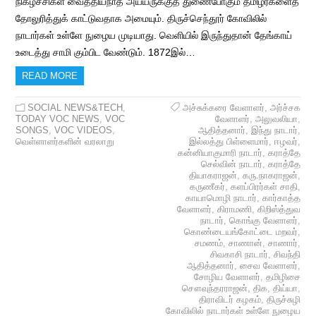
நிகழ்ச்சிகள் வைத்தியநாத அய்யருக்குத் துணைபோகும் தமிழர்களைத்
தோலுரித்துக் காட்டுவதாக அமையும். திருச்செந்தூர் கோவிலில்
நாடார்கள் உள்ளே நுழைய முடியாது. வெளியில் இருந்துதான் தேங்காய்
உடைத்து சாமி கும்பிட வேண்டும். 1872இல்…
READ MORE
SOCIAL NEWS&TECH
,
அச்சுக்கரை வேளாளர்
,
அர்ச்சக
TODAY VOC NEWS
,
VOC
வேளாளர்
,
அலுவலியா
,
SONGS
,
VOC VIDEOS
,
ஆதித்தனார்
,
இந்து நாடார்
,
வெள்ளாளர்களின் வரலாறு
இல்லத்து பிள்ளைமார்
,
ஈழவர்
,
கன்னியாகுமாரி நாடார்
,
கராத்தே
செல்வின் நாடார்
,
கராத்தே
தியாகராஜன்
,
கரு.நாகராஜன்
,
கருணீகர்
,
களப்பிரர்கள் சாதி
,
காயாமொழி நாடார்
,
கார்காத்த
வேளாளர்
,
கிராமணி
,
கிறிஸ்த்துவ
நாடார்
,
கொங்கு வேளாளர்
,
கொண்டையங்கோட்டை மறவர்
,
சமணம்
,
சாணான்
,
சாணார்
,
சிவகாசி நாடார்
,
சிவந்தி
ஆதித்தனார்
,
சைவ வேளாளர்
,
சோழிய வேளாளர்
,
தமிழிசை
சௌவுந்தரராஜன்
,
திக
,
திய்யா
,
திராவிடர் கழகம்
,
திருச்சுழி
கோவிலில் நாடார்கள் உள்ளே நுழைய