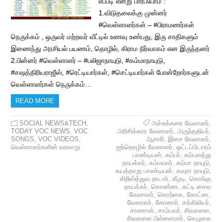
எப்படி என்று பார்ப்போம் :
1.விடுதலைக்கு முன்னர்
#வெள்ளாளர்கள் – #பிராமணர்கள்
நெருக்கம் , ஒருவர் மற்றவர் வீட்டில் உணவு உண்பது, இரு சாதிகளும்
இணைந்து அரசியல் பயணம், தொழில், கிராம நிர்வாகம் என இருந்தனர்
2.பின்னர் #வெள்ளாளர் – #பலிஜாநாயுடு, #கம்மாநாயுடு,
#சஷத்திரியராஜீஸ், #ரெட்டியார்கள், #செட்டியார்கள் போன்றோர்களுடன்
வெள்ளாளர்கள் நெருக்கம்…
READ MORE
SOCIAL NEWS&TECH
,
அச்சுக்கரை வேளாளர்
,
TODAY VOC NEWS
,
VOC
அரிசிக்கார வேளாளர்
,
அருந்ததியர்
,
SONGS
,
VOC VIDEOS
,
ஆசாரி
,
இசை வேளாளர்
,
வெள்ளாளர்களின் வரலாறு
ஐந்தொழில் வேளாளர்
,
ஒட்டப்பிடாரம்
பாண்டியன்
,
கம்பர்
,
கம்பளத்து
நாயக்கர்
,
கம்மவார்
,
கம்மா நாயுடு
,
கயத்தாறு பாண்டியன்
,
கவுரா நாயுடு
,
கிறிஸ்த்துவ நாடார்
,
கீழடி
,
கொங்கு
நாயக்கர்
,
கொண்டை கட்டி சைவ
வேளாளர்
,
கொற்கை
,
கோட்டை
வேளாளர்
,
கோனார்
,
சக்கிலியர்
,
சாணான்
,
சாம்பவர்
,
சிவகளை
,
சிவகளை பிள்ளைமார்
,
செழுகை