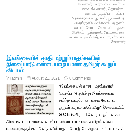
வேளாளர்
,
தொண்டை மண்டல
சைவ வேளாளர்
,
தொண்டை
மண்டல முதலியார்
,
பட்டர்
,
பிரகச்சரணம்
,
பூபாலர்
,
பூவைசியர்
,
பெருங்குளம் செங்கோல் ஆதீனம்
,
பையூர் கோட்ட வேளாளர்
,
மதுரை
ஆதீனம்
,
முக்காணி பிராமணர்கள்
,
வடகலை ஐயங்கார்
,
வடமா
,
வீரசைவ
வேளாளர்
இலங்கையில் சாதி மற்றும் மதங்களின்
நிலைப்பாடு என்ன, யாழ்ப்பாண தமிழர் கூறும்
விடயம்
August 21, 2021
0 Comments
admin
*இலங்கையில் சாதி , மதங்களின்
நிலைப்பாடு குறித்து இலங்கையை
சார்ந்த யாழ்ப்பாண சைவ வேளாளர்
ஒருவர் கூறும் பதில் கீழே* இலங்கையில்
G.C.E (O/L) – 10 வது வகுப்பு வரை
அரசாங்கப் பாடசாலைகள் உட்பட எல்லாப் பாடசாலைகளிலும் எல்லா
மாணவர்களுக்கும் அவர்களின் மதம், மொழி போன்றவை கட்டாயமாகக்