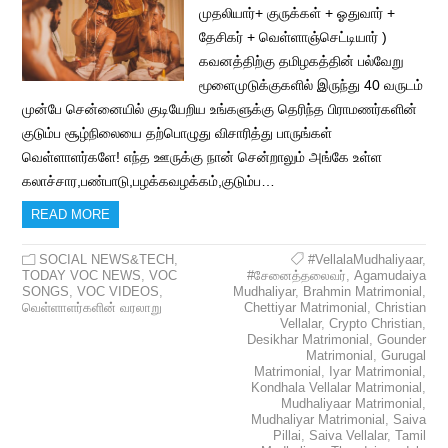
முதலியார்+ குருக்கள் + ஓதுவார் +
தேசிகர் + வெள்ளாஞ்செட்டியார் )
கவனத்திற்கு தமிழகத்தின் பல்வேறு
மூளைமுடுக்குகளில் இருந்து 40 வருடம்
முன்பே சென்னையில் குடியேறிய உங்களுக்கு தெரிந்த பிராமணர்களின்
குடும்ப சூழ்நிலையை தற்பொழுது விசாரித்து பாருங்கள்
வெள்ளாளர்களே! எந்த ஊருக்கு நான் சென்றாலும் அங்கே உள்ள
கலாச்சார,பண்பாடு,பழக்கவழக்கம்,குடும்ப…
READ MORE
SOCIAL NEWS&TECH
,
#VellalaMudhaliyaar
,
TODAY VOC NEWS
,
VOC
#சேனைத்தலைவர்
,
Agamudaiya
SONGS
,
VOC VIDEOS
,
Mudhaliyar
,
Brahmin Matrimonial
,
வெள்ளாளர்களின் வரலாறு
Chettiyar Matrimonial
,
Christian
Vellalar
,
Crypto Christian
,
Desikhar Matrimonial
,
Gounder
Matrimonial
,
Gurugal
Matrimonial
,
Iyar Matrimonial
,
Kondhala Vellalar Matrimonial
,
Mudhaliyaar Matrimonial
,
Mudhaliyar Matrimonial
,
Saiva
Pillai
,
Saiva Vellalar
,
Tamil