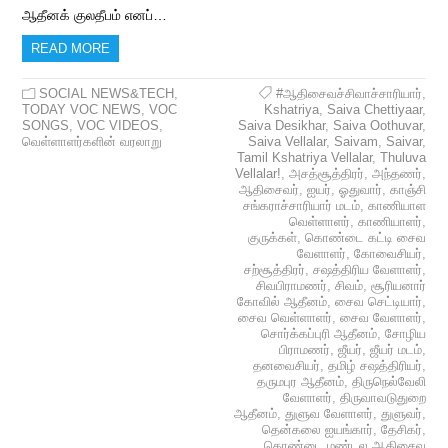
ஆதீனக் குலதீபம் எனப்…
READ MORE
SOCIAL NEWS&TECH
,
#ஆதிசைவச்சிவாச்சாரியார்
,
TODAY VOC NEWS
,
VOC
Kshatriya
,
Saiva Chettiyaar
,
SONGS
,
VOC VIDEOS
,
Saiva Desikhar
,
Saiva Oothuvar
,
வெள்ளாளர்களின் வரலாறு
Saiva Vellalar
,
Saivam
,
Saivar
,
Tamil Kshatriya Vellalar
,
Thuluva
Vellalar!
,
அசத்சூத்திரர்
,
அந்தணர்
,
ஆதிசைவர்
,
ஐயர்
,
ஓதுவார்
,
காஞ்சி
சங்கராச்சாரியார் மடம்
,
காணியாள
வெள்ளாளர்
,
காணியாளர்
,
குருக்கள்
,
கொண்டை கட்டி சைவ
வேளாளர்
,
கோவைசியர்
,
சற்சூத்திரர்
,
சஷத்திரிய வேளாளர்
,
சிவபிராமணர்
,
சிவம்
,
சூரியனார்
கோவில் ஆதீனம்
,
சைவ செட்டியார்
,
சைவ வெள்ளாளர்
,
சைவ வேளாளர்
,
சொர்க்கப்புரி ஆதீனம்
,
சோழிய
பிராமணர்
,
ஜீயர்
,
ஜீயர் மடம்
,
தனவைசியர்
,
தமிழ் சஷத்திரியர்
,
தருமபுர ஆதீனம்
,
திருநெல்வேலி
வேளாளர்
,
திருவாவடுதுறை
ஆதீனம்
,
துளுவ வேளாளர்
,
துளுவர்
,
தென்கலை ஐயங்கார்
,
தேசிகர்
,
தொண்டை மண்டல ஆதிசைவ