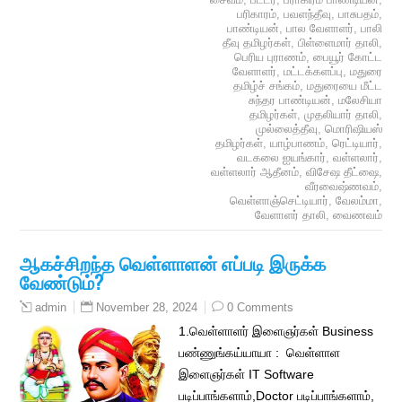
பரிகாரம்
,
பவளந்தீவு
,
பாசுபதம்
,
பாண்டியன்
,
பால வேளாளர்
,
பாலி
தீவு தமிழர்கள்
,
பிள்ளைமார் தாலி
,
பெரிய புராணம்
,
பையூர் கோட்ட
வேளாளர்
,
மட்டக்களப்பு
,
மதுரை
தமிழ்ச் சங்கம்
,
மதுரையை மீட்ட
சுந்தர பாண்டியன்
,
மலேசியா
தமிழர்கள்
,
முதலியார் தாலி
,
முல்லைத்தீவு
,
மொரிஷியஸ்
தமிழர்கள்
,
யாழ்பாணம்
,
ரெட்டியார்
,
வடகலை ஐயங்கார்
,
வள்ளலார்
,
வள்ளலார் ஆதீனம்
,
விசேஷ தீட்ஷை
,
வீரவைஷ்ணவம்
,
வெள்ளாஞ்செட்டியார்
,
வேலம்மா
,
வேளாளர் தாலி
,
வைணவம்
ஆகச்சிறந்த வெள்ளாளன் எப்படி இருக்க
வேண்டும்?
November 28, 2024
0 Comments
admin
1.வெள்ளாளர் இளைஞர்கள் Business
பண்ணுங்கய்யாயா : வெள்ளாள
இளைஞர்கள் IT Software
படிப்பாங்களாம்,Doctor படிப்பாங்களாம்,