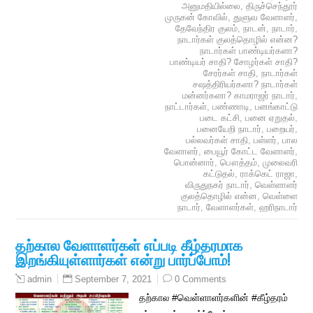
அனுமதியில்லை
,
திருச்செந்தூர்
முருகன் கோவில்
,
துளுவ வேளாளர்
,
தேவேந்திர குலம்
,
நாடன்
,
நாடார்
,
நாடார்கள் குலத்தொழில் என்ன?
நாடார்கள் பாண்டியர்களா?
பாண்டியர் சாதி? சோழர்கள் சாதி?
சேரர்கள் சாதி
,
நாடார்கள்
சஷத்திரியர்களா? நாடார்கள்
மன்னர்களா? காமராஜர் நாடார்
,
நாட்டார்கள்
,
பண்ணாடி
,
பனங்காட்டு
படை கட்சி
,
பனை ஏறுதல்
,
பனையேறி நாடார்
,
பறையர்
,
பல்லவர்கள் சாதி
,
பள்ளர்
,
பால
வேளாளர்
,
பையூர் கோட்ட வேளாளர்
,
பொன்னார்
,
பௌத்தம்
,
முலைவரி
கட்டுதல்
,
ராக்கெட் ராஜா
,
விருதுநகர் நாடார்
,
வெள்ளாளர்
குலத்தொழில் என்ன
,
வெள்ளை
நாடார்
,
வேளாளர்கள்
,
ஹரிநாடார்
தற்கால வேளாளர்கள் எப்படி கீழ்தரமாக
இறங்கியுள்ளார்கள் என்று பார்ப்போம்!
September 7, 2021
0 Comments
admin
தற்கால #வெள்ளாளர்களின் #கீழ்தரம்