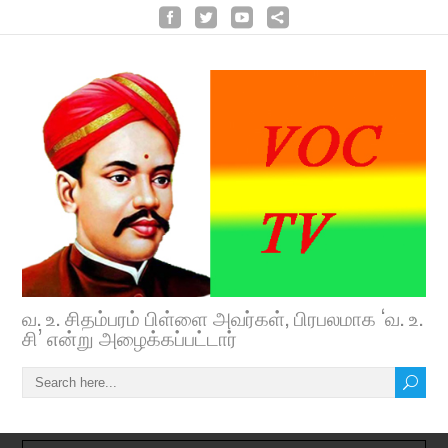
வ. உ. சிதம்பரம் பிள்ளை அவர்கள், பிரபலமாக ‘வ. உ.
சி’ என்று அழைக்கப்பட்டார்