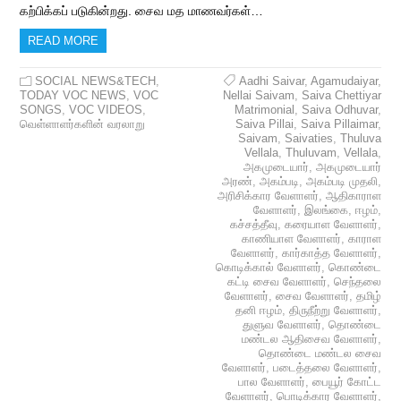
கற்பிக்கப் படுகின்றது. சைவ மத மாணவர்கள்…
READ MORE
SOCIAL NEWS&TECH
,
Aadhi Saivar
,
Agamudaiyar
,
TODAY VOC NEWS
,
VOC
Nellai Saivam
,
Saiva Chettiyar
SONGS
,
VOC VIDEOS
,
Matrimonial
,
Saiva Odhuvar
,
வெள்ளாளர்களின் வரலாறு
Saiva Pillai
,
Saiva Pillaimar
,
Saivam
,
Saivaties
,
Thuluva
Vellala
,
Thuluvam
,
Vellala
,
அகமுடையார்
,
அகமுடையார்
அரண்
,
அகம்படி
,
அகம்படி முதலி
,
அரிசிக்கார வேளாளர்
,
ஆதிகாராள
வேளாளர்
,
இலங்கை
,
ஈழம்
,
கச்சத்தீவு
,
கரையாள வேளாளர்
,
காணியாள வேளாளர்
,
காராள
வேளாளர்
,
கார்காத்த வேளாளர்
,
கொடிக்கால் வேளாளர்
,
கொண்டை
கட்டி சைவ வேளாளர்
,
செந்தலை
வேளாளர்
,
சைவ வேளாளர்
,
தமிழ்
தனி ஈழம்
,
திருநீற்று வேளாளர்
,
துளுவ வேளாளர்
,
தொண்டை
மண்டல ஆதிசைவ வேளாளர்
,
தொண்டை மண்டல சைவ
வேளாளர்
,
படைத்தலை வேளாளர்
,
பால வேளாளர்
,
பையூர் கோட்ட
வேளாளர்
,
பொடிக்கார வேளாளர்
,