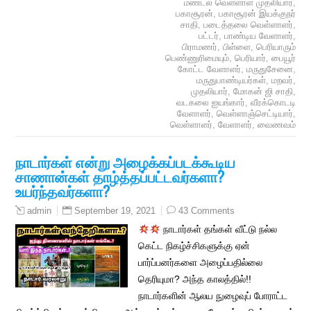
மண்டல வெள்ளாள முதலியார்
,
பகாசூரன்
,
பகாசூரன் இயக்குநர்
சாதி
,
படைத்தலை வெள்ளாளர்
,
பட்டர்
,
பாண்டிய வேளாளர்
,
பிராமணர்
,
பிள்ளை
,
பெரியாரும்
பெண்ணுரிமையும்
,
பெரியார்
,
பையூர்
கோட்ட வேளாளர்
,
மருதுசேனை
,
மருதுபாண்டியர்கள்
,
மறவர்
,
முதலியார்
,
மோகன் ஜி சாதி
,
வடகலை ஐயங்கார்
,
வீரக்கொடடி
வேளாளர்
,
வெள்ளாஞ்செட்டியார்
,
வெள்ளாளர்
,
வேளாளர்
,
வைணவம்
நாடார்கள் என்று அழைக்கப்படக்கூடிய
சாணான்கள் தாழ்த்தப்பட்டவர்களா?
உயர்ந்தவர்களா?
September 19, 2021
43 Comments
admin
நாடார்கள் தங்கள் வீட்டு நல்ல
கெட்ட நிகழ்ச்சிகளுக்கு ஏன்
பார்ப்பனர்களை அழைப்பதில்லை
தெரியுமா? அந்த காலத்தில்!!
நாடார்களின் ஆலய நுழைவுப் போராட்ட