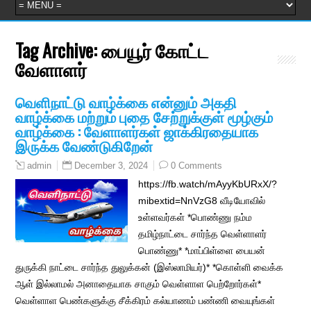
Tag Archive:
பையூர் கோட்ட
வேளாளர்
வெளிநாட்டு வாழ்க்கை என்னும் அகதி
வாழ்க்கை மற்றும் புதை சேற்றுக்குள் மூழ்கும்
வாழ்க்கை : வேளாளர்கள் ஜாக்கிரதையாக
இருக்க வேண்டுகிறேன்
December 3, 2024
0 Comments
admin
https://fb.watch/mAyyKbURxX/?
mibextid=NnVzG8 வீடியோவில்
உள்ளவர்கள் *பொண்ணு நம்ம
தமிழ்நாட்டை சார்ந்த வெள்ளாளர்
பொண்ணு* *மாப்பிள்ளை பையன்
துருக்கி நாட்டை சார்ந்த துலுக்கன் (இஸ்லாமியர்)* *கொள்ளி வைக்க
ஆள் இல்லாமல் அனாதையாக சாகும் வெள்ளாள பெற்றோர்கள்*
வெள்ளாள பெண்களுக்கு சீக்கிரம் கல்யாணம் பண்ணி வையுங்கள்