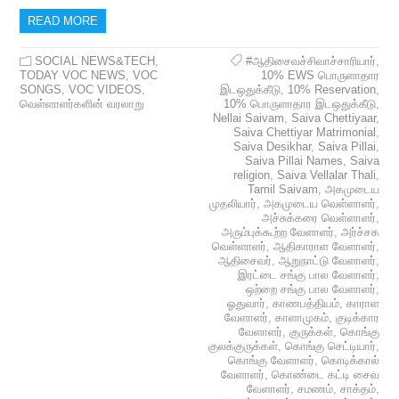
READ MORE
SOCIAL NEWS&TECH
,
#ஆதிசைவச்சிவாச்சாரியார்
,
TODAY VOC NEWS
,
VOC
10% EWS பொருளாதார
SONGS
,
VOC VIDEOS
,
இடஒதுக்கீடு
,
10% Reservation
,
வெள்ளாளர்களின் வரலாறு
10% பொருளாதார இடஒதுக்கீடு
,
Nellai Saivam
,
Saiva Chettiyaar
,
Saiva Chettiyar Matrimonial
,
Saiva Desikhar
,
Saiva Pillai
,
Saiva Pillai Names
,
Saiva
religion
,
Saiva Vellalar Thali
,
Tamil Saivam
,
அகமுடைய
முதலியார்
,
அகமுடைய வெள்ளாளர்
,
அச்சுக்கரை வெள்ளாளர்
,
அரும்புக்கூற்ற வேளாளர்
,
அர்ச்சக
வெள்ளாளர்
,
ஆதிகாராள வேளாளர்
,
ஆதிசைவர்
,
ஆறுநாட்டு வேளாளர்
,
இரட்டை சங்கு பால வேளாளர்
,
ஒற்றை சங்கு பால வேளாளர்
,
ஓதுவார்
,
காணபத்தியம்
,
காராள
வேளாளர்
,
காளாமுகம்
,
குடிக்கார
வேளாளர்
,
குருக்கள்
,
கொங்கு
குலக்குருக்கள்
,
கொங்கு செட்டியார்
,
கொங்கு வேளாளர்
,
கொடிக்கால்
வேளாளர்
,
கொண்டை கட்டி சைவ
வேளாளர்
,
சமணம்
,
சாக்தம்
,