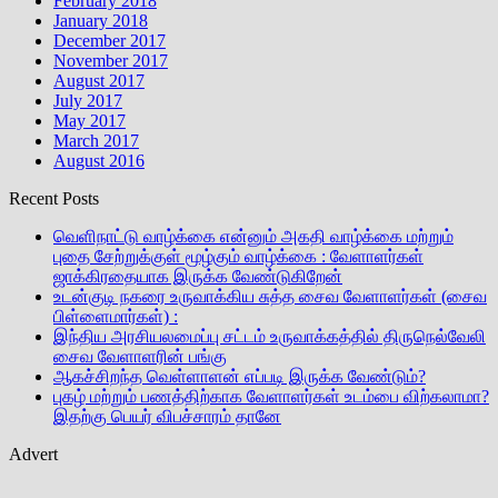
February 2018
January 2018
December 2017
November 2017
August 2017
July 2017
May 2017
March 2017
August 2016
Recent Posts
வெளிநாட்டு வாழ்க்கை என்னும் அகதி வாழ்க்கை மற்றும்
புதை சேற்றுக்குள் மூழ்கும் வாழ்க்கை : வேளாளர்கள்
ஜாக்கிரதையாக இருக்க வேண்டுகிறேன்
உடன்குடி நகரை உருவாக்கிய சுத்த சைவ வேளாளர்கள் (சைவ
பிள்ளைமார்கள்) :
இந்திய அரசியலமைப்பு சட்டம் உருவாக்கத்தில் திருநெல்வேலி
சைவ வேளாளரின் பங்கு
ஆகச்சிறந்த வெள்ளாளன் எப்படி இருக்க வேண்டும்?
புகழ் மற்றும் பணத்திற்காக வேளாளர்கள் உடம்பை விற்கலாமா?
இதற்கு பெயர் விபச்சாரம் தானே
Advert