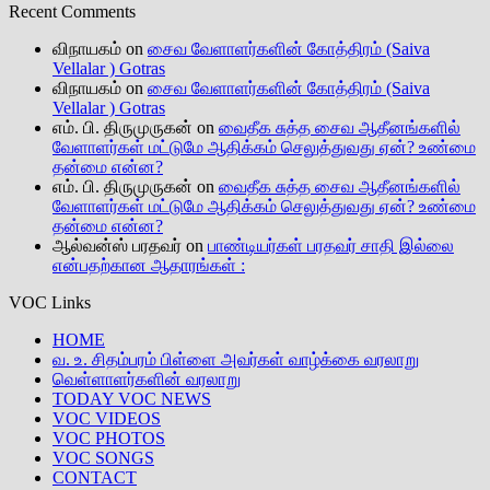
Recent Comments
விநாயகம்
on
சைவ வேளாளர்களின் கோத்திரம் (Saiva
Vellalar ) Gotras
விநாயகம்
on
சைவ வேளாளர்களின் கோத்திரம் (Saiva
Vellalar ) Gotras
எம். பி. திருமுருகன்
on
வைதீக சுத்த சைவ ஆதீனங்களில்
வேளாளர்கள் மட்டுமே ஆதிக்கம் செலுத்துவது ஏன்? உண்மை
தன்மை என்ன?
எம். பி. திருமுருகன்
on
வைதீக சுத்த சைவ ஆதீனங்களில்
வேளாளர்கள் மட்டுமே ஆதிக்கம் செலுத்துவது ஏன்? உண்மை
தன்மை என்ன?
ஆல்வன்ஸ் பரதவர்
on
பாண்டியர்கள் பரதவர் சாதி இல்லை
என்பதற்கான ஆதாரங்கள் :
VOC Links
HOME
வ. உ. சிதம்பரம் பிள்ளை அவர்கள் வாழ்க்கை வரலாறு
வெள்ளாளர்களின் வரலாறு
TODAY VOC NEWS
VOC VIDEOS
VOC PHOTOS
VOC SONGS
CONTACT