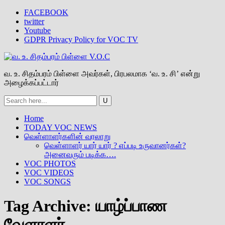
FACEBOOK
twitter
Youtube
GDPR Privacy Policy for VOC TV
வ. உ. சிதம்பரம் பிள்ளை அவர்கள், பிரபலமாக ‘வ. உ. சி’ என்று
அழைக்கப்பட்டார்
Home
TODAY VOC NEWS
வெள்ளாளர்களின் வரலாறு
வெள்ளாளர் யார் யார் ? எப்படி உருவானர்கள்?
அனைவரும் படிக்க….
VOC PHOTOS
VOC VIDEOS
VOC SONGS
Tag Archive:
யாழ்ப்பாண
வேளாளர்