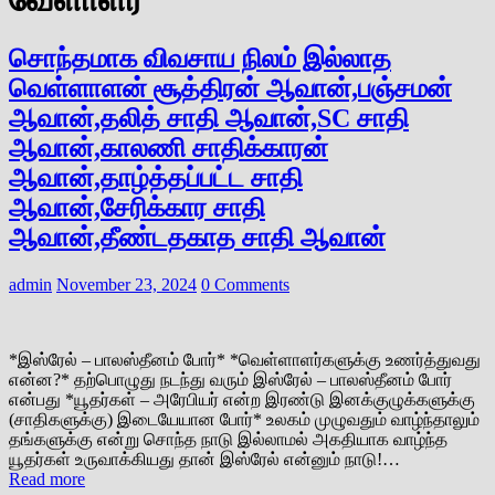
சொந்தமாக விவசாய நிலம் இல்லாத
வெள்ளாளன் சூத்திரன் ஆவான்,பஞ்சமன்
ஆவான்,தலித் சாதி ஆவான்,SC சாதி
ஆவான்,காலணி சாதிக்காரன்
ஆவான்,தாழ்த்தப்பட்ட சாதி
ஆவான்,சேரிக்கார சாதி
ஆவான்,தீண்டதகாத சாதி ஆவான்
admin
November 23, 2024
0 Comments
*இஸ்ரேல் – பாலஸ்தீனம் போர்* *வெள்ளாளர்களுக்கு உணர்த்துவது
என்ன?* தற்பொழுது நடந்து வரும் இஸ்ரேல் – பாலஸ்தீனம் போர்
என்பது *யூதர்கள் – அரேபியர் என்ற இரண்டு இனக்குழுக்களுக்கு
(சாதிகளுக்கு) இடையேயான போர்* உலகம் முழுவதும் வாழ்ந்தாலும்
தங்களுக்கு என்று சொந்த நாடு இல்லாமல் அகதியாக வாழ்ந்த
யூதர்கள் உருவாக்கியது தான் இஸ்ரேல் என்னும் நாடு!…
Read more