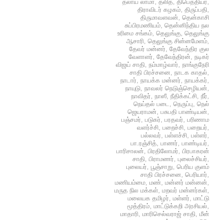
தலாய் லாமா
,
தலித்
,
திபெத்தியர்
,
திராவிடர் கழகம்
,
திருப்பதி
,
திருமாவளவன்
,
தென்காசி
சுப்பிரமணியம்
,
தென்னிந்திய நல
உரிமை சங்கம்
,
தெலுங்கு
,
தெலுங்கு
ஆசாரி
,
தெலுங்கு சின்னமேளம்
,
தேவர் மன்னர்
,
தேவேந்திர குல
வேளாளர்
,
தேவேந்திரன்
,
நடிகர்
விஜய் சாதி
,
நம்மாழ்வார்
,
நாங்குநேரி
சாதி பிரச்சனை
,
நாடக காதல்
,
நாடார்
,
நாயக்க மன்னர்
,
நாயக்கர்
,
நாயுடு
,
நாவலர் நெடுஞ்செழியன்
,
நாவிதர்
,
நாஸீ
,
நீதிக்கட்சி
,
நீர்
,
நெய்தல் படை
,
நெருப்பு
,
நெல்
ஜெயராமன்
,
பசுபதி பாண்டியன்
,
பஞ்சமர்
,
படுகர்
,
பரதவர்
,
பரிணாம
வளர்ச்சி
,
பறைச்சி
,
பறையர்
,
பல்லவர்
,
பள்ளச்சி
,
பள்ளர்
,
பா.ரஞ்சித்
,
பாணர்
,
பாண்டியர்
,
பாரிசாலன்
,
பிரதிலோமர்
,
பிரபாகரன்
சாதி
,
பிராமணர்
,
புலைச்சியர்
,
புலையர்
,
பூஞ்சாறு
,
பெரிய குளம்
சாதி பிரச்சனை
,
பெரியார்
,
மணியம்மை
,
மண்
,
மன்னர் மன்னன்
,
மருத நில மக்கள்
,
மறவர் மன்னர்கள்
,
மலையக தமிழர்
,
மள்ளர்
,
மாட்டு
மூத்திரம்
,
மாட்டுக்கறி அரசியல்
,
மாதாரி
,
மாரிசெல்வராஜ் சாதி
,
மீன்