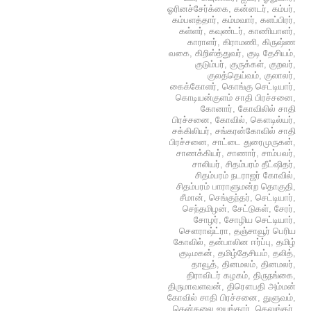
ஓரினச்சேர்க்கை
,
கன்னடர்
,
கம்பர்
,
கம்பளத்தார்
,
கம்மவார்
,
களப்பிரர்
,
கள்ளர்
,
கவுண்டர்
,
காணியாளர்
,
காராளர்
,
கிராமணி
,
கிருஷ்ண
வகை
,
கிறிஸ்த்துவர்
,
குடி தேசியம்
,
குடும்பர்
,
குருக்கள்
,
குறவர்
,
குலத்தெய்வம்
,
குலாலர்
,
கைக்கோளர்
,
கொங்கு செட்டியார்
,
கொடியன்குளம் சாதி பிரச்சனை
,
கோனார்
,
கோவிலில் சாதி
பிரச்சனை
,
கோவில்
,
கௌடில்யர்
,
சக்கிலியர்
,
சங்கரன்கோவில் சாதி
பிரச்சனை
,
சாட்டை துரைமுருகன்
,
சாணக்கியர்
,
சாணார்
,
சாம்பவர்
,
சாலியர்
,
சிதம்பரம் தீட்ஷிதர்
,
சிதம்பரம் நடராஜர் கோவில்
,
சிதம்பரம் பாராளுமன்ற தொகுதி
,
சீமான்
,
செங்குந்தர்
,
செட்டியார்
,
செந்தமிழன்
,
சேட்டுகள்
,
சேரர்
,
சோழர்
,
சோழிய செட்டியார்
,
சௌராஷ்ட்ரா
,
தஞ்சாவூர் பெரிய
கோவில்
,
தன்பாலின ஈர்ப்பு
,
தமிழ்
குடிமகன்
,
தமிழ்தேசியம்
,
தலித்
,
தாவூத்
,
தினமலம்
,
தினமலர்
,
திராவிடர் கழகம்
,
திருநங்கை
,
திருமாவளவன்
,
திரௌபதி அம்மன்
கோவில் சாதி பிரச்சனை
,
துளுவம்
,
தென்கலை ஐயங்கார்
,
தெலுங்கர்
,