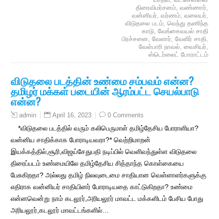
திரைவிமர்சனம்
,
வண்ணார்
,
வன்னியர்
,
வர்ணம்
,
வலையர்
,
விடுதலை படம்
,
வெந்து தணிந்த
காடு
,
வேங்கைவயல் சாதி
பிரச்சனை
,
வேளார்
,
வேளிர் சாதி
,
வேள்பாரி நாவல்
,
வைசியர்
,
ஸ்டெர்லைட் போராட்டம்
விடுதலை படத்தின் உண்மை சம்பவம் என்ன?
தமிழர் மக்கள் படையின் ஆரம்பட்ட செயல்பாடு
என்ன?
April 16, 2023
0 Comments
admin
*விடுதலை படத்தில் வரும் கலிபெருமாள் தமிழ்தேசிய போராளியா?
வன்னிய சாதிக்காக போராடியவரா?* வெற்றிமாறன்
இயக்கத்தில்,சூரி,விஜய்சேதுபதி நடிப்பில் வெளிவந்துள்ள விடுதலை
திரைப்படம் உண்மையிலே தமிழ்தேசிய சித்தாந்த கொள்கையை
பேசுகிறதா? அல்லது தமிழ் நிலவுடைமை சாதியான வெள்ளாளர்களுக்கு
எதிராக வன்னியர் சாதியினர் போராடியதை காட்டுகிறதா? உண்மை
என்னவென்று நாம் கடலூர்,அரியலூர் மாவட்ட மக்களிடம் பேசிய போது
அரியலூர்,கடலூர் மாவட்டங்களில்…