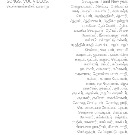
SONGS
,
VOC VIDEOS
,
செட்டியார்
,
Tamil New year
,
வெள்ளாளர்களின் வரலாறு
அகமுடையார்
,
அகம்படி
,
அதியமான்
சாதி
,
அனுப்ப கவுண்டர்
,
அயோத்தி
ரெட்டியார்
,
அருந்ததியர்
,
ஆசாரி
,
ஆதன்
,
ஆதிசைவர்
,
ஆதிச்ச நல்லூர்
நாகரீகம்
,
ஆய் வேளிர்
,
ஆரிய
வைசிய செட்டியார்
,
ஆரியர்
,
இசை
வேளாளர்
,
இளையராஜா சாதி
என்ன?
,
ஈச்சநாட்டு கள்ளர்
,
ஈழத்தில் சாதி அமைப்பு
,
ஈழம்
,
ஈழம்
செல்வா
,
உடையார்
,
ஊராளி
கவுண்டர்
,
ஐயங்கார்
,
ஒக்காலிகா
கவுடா
,
ஒட்டர்
,
கஞ்சம ரெட்டியார்
,
கண்ணர்
,
கம்பர்
,
கம்பளத்து
நாயக்கர்
,
கம்மவார்
,
கம்மாளர்
,
கருணாகர தொண்டைமான் சாதி
,
கள்ளர்
,
காராள வேளாளர்
,
கார்காத்த வேளாளர்
,
கீழடி
நாகரீகம்
,
குடும்பர்
,
குபேரன்
,
குயவர்
,
குரூப்ஸ்
,
குறும்ப கவுண்டர்
,
குலாலர்
,
குவிரன்
,
கைக்கோளர்
,
கொங்கு செட்டியார்
,
கொங்கு நாடு
,
கொண்டையங் கோட்டை மறவர்
,
கொற்கை பாண்டியர்
,
கொல்லா
,
கோனார்
,
சக்கிலியர்
,
சத்திரிய
ராஜீஸ்
,
சாணார்
,
சாம்பவர்
,
சாலியர்
,
சிவகளை நாகரீகம்
,
சீமான் சாதி
,
செங்குந்தர்
,
செம்பநாட்டு மறவர்
,