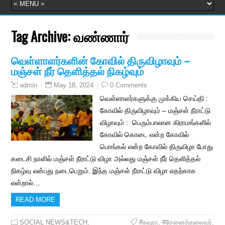
Tag Archive:
வண்ணார்
வெள்ளாளர்களின் கோவில் திருவிழாவும் –
மஞ்சள் நீர் தெளித்தல் நிகழ்வும்
May 18, 2024
0 Comments
admin
வெள்ளாளர்களுக்கு முக்கிய செய்தி :
கோவில் திருவிழாவும் – மஞ்சள் நீராட்டு
விழாவும் : பெரும்பாலான கிராமங்களில்
கோவில் கொடை என்ற கோவில்
பொங்கல் என்ற கோவில் திருவிழா போது
கடைசி நாளில் மஞ்சள் நீராட்டு விழா அல்லது மஞ்சள் நீர் தெளித்தல்
நிகழ்வு என்பது நடைபெறும். இந்த மஞ்சள் நீராட்டு விழா எதற்காக
என்றால்…
READ MORE
SOCIAL NEWS&TECH
,
#கவுரா
,
#சேனைத்தலைவர்
,