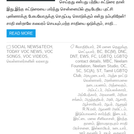
செய்தது என்பது பற்றிய கட்டுரை தான்
இது,இந்த கட்டுரையை பார்த்து சென்னையில் குடியேறிய புரட்சி
புண்ணாக்கு பேசுபவோருக்கு செருப்படி கொடுக்கும் என்று நம்புகிறேன்!
சாதி என்றாலே கலவரம் செயயும்,மற்ற சாதியை ஒடுக்கும், சாதி…
READ MORE
SOCIAL NEWS&TECH
,
#வாதிரியார்
,
24 மனை தெலுங்கு
TODAY VOC NEWS
,
VOC
செட்டியார்
,
BC
,
BC(M)
,
DNC
,
SONGS
,
VOC VIDEOS
,
DNT
,
EWS
,
FC
,
LGBTQ
,
LGBTQ
வெள்ளாளர்களின் வரலாறு
contact details
,
MBC
,
Neelam
Foundation
,
Neelam Studio
,
OC
,
SC
,
SC(A)
,
ST
,
Tamil LGBTQ
Club
,
அகமுடையார்
,
அஞ்சு நாட்டு
வெள்ளாளர்
,
அண்ணாமலை
நடைபயணம்
,
அத்வைதம்
,
அம்பட்டர்
,
அம்பலக்காரர்
,
அம்பேத்கார்
,
அரவாணி
,
அரிமா
சங்கம்
,
அருந்ததியர்
,
அலி
,
ஆசாரி
,
ஆச்சாரியார்
,
ஆயர்
,
ஆளுநர்
R.N.ரவி
,
ஆவணி அவிட்டம்
,
இடும்பாவனம் கார்த்தி
,
இடையர்
,
இரட்டை மலை சீனிவாசன்
,
இரத்த
தானம்
,
இராமநாதபுரம் சாதி
பிரச்சனை
,
இஸ்லாமியர்
,
உடையார்
,
ஊர் கவுண்டர்
,
ஐயர்
,
ஓதுவார்
,