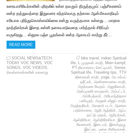
உரையாசிரியர்களின் புரிதலில் உள்ள தவறும் திருத்தமும்: பஞ்சீகரணம்
என்ற தத்துவத்தை இதுவரை எந்தவொரு தற்கால ஆன்மீகவாதியும்
சரியாக புரிந்துகொள்ளவில்லை என்று வருத்தமாக உள்ளது… மாறாக
நாத்திகர்கள் இதை எள்ளி நகையாடுவதை பார்த்தால் சிரிப்பும்
வருகிறது… ஸ்தூல பஞ்ச பூதங்கள் என்ற ஆகாயம் காற்று நீர்…
READ MORE
SOCIAL NEWS&TECH
,
bike travel
,
indian Spiritual
TODAY VOC NEWS
,
VOC
life
,
L.முருகன் சாதி
,
Mein kampf
,
SONGS
,
VOC VIDEOS
,
PT.தியாகராய செட்டியார்
,
Sense
,
வெள்ளாளர்களின் வரலாறு
Spiritual life
,
Traveling tips
,
TTV
தினகரன் சாதி
,
yoga
,
அடால்ஃப்
ஹீட்லர்
,
அண்ணாமலை சாதி
,
அதர்வண வேதம்
,
அனுலோமர்
,
அன்புமணி ராமதாஸ்
,
அம்பட்டர்
,
அம்பேத்கார்
,
அயோத்திதாச
பண்டிதர்
,
அருண் விஜய் சாதி
,
அருந்ததியர்
,
அவதார் படம்
,
ஆணவ
படுகொலை
,
ஆதி ஆந்திரர்
,
ஆப்ப
நாட்டு மறவர்
,
ஆரியர்கள்
,
ஆஸ்திரியா
,
ஆஸ்திரேலியா
,
இசை
வேளாளர்
,
இடையர்
,
இனக்குழு
,
இரட்டை மலை சீனிவாசன்
,