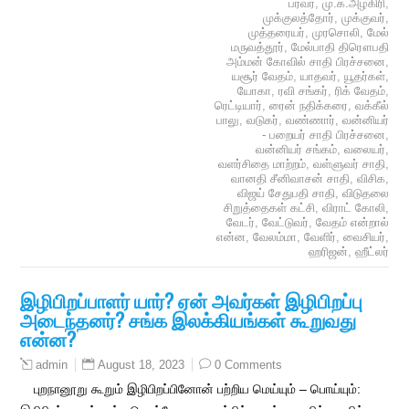
பரவர்
,
மு.க.அழகிரி
,
முக்குலத்தோர்
,
முக்குவர்
,
முத்தரையர்
,
முரசொலி
,
மேல்
மருவத்தூர்
,
மேல்பாதி திரௌபதி
அம்மன் கோவில் சாதி பிரச்சனை
,
யசூர் வேதம்
,
யாதவர்
,
யூதர்கள்
,
யோகா
,
ரவி சங்கர்
,
ரிக் வேதம்
,
ரெட்டியார்
,
ரைன் நதிக்கரை
,
வக்கீல்
பாலு
,
வடுகர்
,
வண்ணார்
,
வன்னியர்
- பறையர் சாதி பிரச்சனை
,
வன்னியர் சங்கம்
,
வலையர்
,
வளர்சிதை மாற்றம்
,
வள்ளுவர் சாதி
,
வானதி சீனிவாசன் சாதி
,
விசிக
,
விஜய் சேதுபதி சாதி
,
விடுதலை
சிறுத்தைகள் கட்சி
,
விராட் கோலி
,
வேடர்
,
வேட்டுவர்
,
வேதம் என்றால்
என்ன
,
வேலம்மா
,
வேளிர்
,
வைசியர்
,
ஹரிஜன்
,
ஹீட்லர்
இழிபிறப்பாளர் யார்? ஏன் அவர்கள் இழிபிறப்பு
அடைந்தனர்? சங்க இலக்கியங்கள் கூறுவது
என்ன?
August 18, 2023
0 Comments
admin
புறநானூறு கூறும் இழிபிறப்பினோன் பற்றிய மெய்யும் – பொய்யும்: