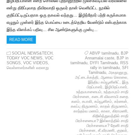
இழிபிறப்பாளன் என்ற சொல்லே புறநானூற்றில் மூலச்சுவடியில் வரவில்லை
என்று திரிப்புவாத தீவிரவாதி ஒருவர் தான் வெளியிட்ட நூலில்
குறிப்பிட்டிருப்பதாக ஒரு தகவல் வந்தது… இழிந்தோர் பற்றி சுருக்கமாக
எழுதும் முன்னர் இந்த பொய்யை உடைத்தெறிய வேண்டும் என்பதற்காக
இந்த விளக்கப் பதிவு… சில ஆண்டுகளுக்கு முன்பு…
READ MORE
SOCIAL NEWS&TECH
,
ABVP tamilnadu
,
BJP
TODAY VOC NEWS
,
VOC
Annamalai caste
,
BJP in
SONGS
,
VOC VIDEOS
,
tamilnadu
,
DYFI Tamilnadu
,
RSS
வெள்ளாளர்களின் வரலாறு
rally in tamilnadu
,
SFI
Tamilnadu
,
அகநானூறு
,
அட்டைக்கத்தி
,
ஆணவ கொலை
,
இந்திய கம்யூனிஸிட்
,
இரு
பிறப்பாளர்
,
இழிபிறப்பாளர்
,
உத்தமபாளையம்
,
உத்தமபுரம் சாதி
பிரச்சனை
,
கடைசி விவசாயி கதை
களம்
,
கபாலி
,
கம்யூனிசம்
,
கர்ணன்
,
கலப்பு திருமணம்
,
காதல் திருமணம்
,
காந்தர்வ மணம்
,
காலா
,
கிராமணி
,
கிறிஸ்த்துவத்தில் சாதி
பிரச்சனையா? இஸ்லாத்தில் சாதி
பிரச்சனையா? தேனி சாதி
பிரச்சனை
,
கீ.வீரமணி
,
குறவர்
,