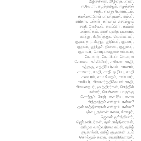
இழிச்சினர்
,
இழிபிறப்பாளர்
,
ஈ.வே.ரா
,
ஈழத்தமிழர்
,
ஈழத்தில்
சாதி
,
எனது போராட்டம்
,
கண்ணாபிரன் பாண்டியன்
,
கம்பர்
,
கரிகால மள்ளர்
,
கர்ணன் சொல்லும்
சாதி அரசியல்
,
களப்பிரர்
,
கள்ளர்
மன்னர்கள்
,
காசி புனித பயணம்
,
காற்று
,
கிறிஸ்த்துவ வெள்ளாளர்
,
குடியரசு நாளிதழ்
,
குடும்பர்
,
குயவர்
,
குறவர்
,
குறிஞ்சி திணை
,
குறும்பர்
,
குலாலர்
,
கொடியங்குளம் சம்பவம்
,
கோனார்
,
கோமியம்
,
கௌரவ
கொலை
,
சக்கிலியர்
,
சசிகலா சாதி
,
சத்குரு
,
சத்திரியர்கள்
,
சாணம்
,
சாணார்
,
சாதி
,
சாதி ஒழிப்பு
,
சாதி
கலவரம்
,
சாம வேதம்
,
சாம்பவர்
,
சாலியர்
,
சிவகார்த்திகேயன் சாதி
,
சிவபறையர்
,
சூத்திரர்கள்
,
செந்தில்
மள்ளர்
,
சென்னை யாருக்கு
சொந்தம்
,
சேரர்
,
சைபீரிய
,
சைவ
சித்தாந்தம் என்றால் என்ன?
தன்மாத்திரைகள் என்றால் என்ன?
பஞ்ச பூதங்கள் எவை
,
சோழர்
,
ஜெகன் மூர்த்தியார்
,
ஜெர்மனியர்கள்
,
தன்மாத்திரைகள்
,
தமிழக வாழ்வுரிமை கட்சி
,
தமிழ்
குடிதாங்கி
,
தமிழ் குடிமகன் படம்
சொல்லும் கதை
,
தயாநிதிமாறன்
,