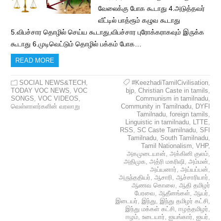
வேலைக்கு போக கூடாது 4.அடுத்தவர்
வீட்டில் பாத்ரூம் கழுவ கூடாது
5.விபச்சார தொழில் செய்ய கூடாது,விபச்சார புரோக்கராகவும் இருக்க
கூடாது 6.முடிவெட்டும் தொழில் பக்கம் போக…
READ MORE
SOCIAL NEWS&TECH
,
#KeezhadiTamilCivilisation
,
TODAY VOC NEWS
,
VOC
bjp
,
Christian Caste in tamils
,
SONGS
,
VOC VIDEOS
,
Communism in tamilnadu
,
வெள்ளாளர்களின் வரலாறு
Community in Tamilnadu
,
DYFI
Tamilnadu
,
foreign tamils
,
Linguistic in tamilnadu
,
LTTE
,
RSS
,
SC Caste Tamilnadu
,
SFI
Tamilnadu
,
South Tamilnadu
,
Tamil Nationalism
,
VHP
,
அகமுடையான்
,
அக்கினி குலம்
,
அதிமுக
,
அத்ரி மகரிஷி
,
அம்மன்
,
அய்யனார்
,
அய்யப்பன்
,
அருந்ததியர்
,
ஆசாரி
,
ஆச்சாரியார்
,
ஆணவ கொலை
,
ஆதி தமிழர்
பேரவை
,
ஆதீனங்கள்
,
ஆயர்
,
இடையர்
,
இந்து
,
இந்து தமிழர் கட்சி
,
இந்து மக்கள் கட்சி
,
ஈழத்தமிழர்
,
ஈழம்
,
உடையார்
,
ஐயங்கார்
,
ஐயர்
,