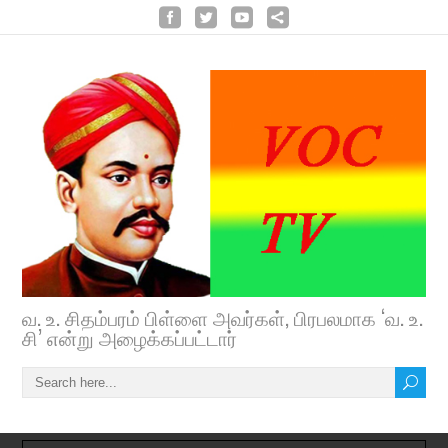
வ. உ. சிதம்பரம் பிள்ளை அவர்கள், பிரபலமாக ‘வ. உ.
சி’ என்று அழைக்கப்பட்டார்