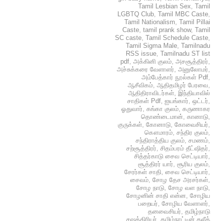
Tamil Lesbian Sex
,
Tamil
LGBTQ Club
,
Tamil MBC Caste
,
Tamil Nationalism
,
Tamil Pillai
Caste
,
tamil prank show
,
Tamil
SC caste
,
Tamil Schedule Caste
,
Tamil Sigma Male
,
Tamilnadu
RSS issue
,
Tamilnadu ST list
pdf
,
அக்கினி குலம்
,
அசசூத்திரர்
,
அச்சுக்கரை வேளாளர்
,
அனுலோமர்
,
அம்பேத்கார் நூல்கள் Pdf
,
ஆசீவிகம்
,
ஆதிதமிழர் பேரவை
,
ஆதிதிராவிடர்கள்
,
இந்தியாவில்
சாதிகள் Pdf
,
ஐயங்கார்
,
ஒட்டர்
,
ஓதுவார்
,
கங்கா குலம்
,
கருணாகர
தொண்டைமான்
,
கானாடு
,
குருக்கள்
,
கோனாடு
,
கோவைசியர்
,
கௌமாரம்
,
சந்திர குலம்
,
சந்திராத்திய குலம்
,
சமணம்
,
சற்சூத்திரர்
,
சிதம்பரம் தீட்ஷிதர்
,
சித்தர்காடு சைவ செட்டியார்
,
சூத்திரர் யார்
,
சூரிய குலம்
,
சேரர்கள் சாதி
,
சைவ செட்டியார்
,
சைவம்
,
சோழ தேச அரசர்கள்
,
சோழ நாடு
,
சோழ வள நாடு
,
சோழனின் சாதி என்ன
,
சோழிய
பறையர்
,
சோழிய வேளாளர்
,
தனவைசியர்
,
தமிழ்நாடு
சஷத்திரியர்
,
தமிழ்நாட்டின் தலீத்