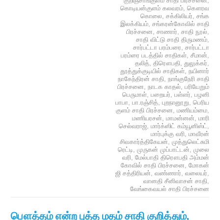
குறிஞ்சாங்குளம் சாதி பிரச்சனை
,
கொடியன்குளம் கலவரம்
,
கௌரவ
கொலை
,
சக்கிலியர்
,
சங்க
இலக்கியம்
,
சங்கரன்கோவில் சாதி
பிரச்சனை
,
சாணார்
,
சாதி நூல்
,
சாதி விட்டு சாதி திருமணம்
,
சார்பட்டா பரம்பரை
,
சார்பட்டா
பரம்ரை படத்தில் சாதிகள்
,
சீமான்
,
தலித்
,
திரௌபதி
,
துலுக்கர்
,
தூத்துக்குடியில் சாதிகள்
,
நயினார்
நாகேந்திரன் சாதி
,
நாங்குநேரி சாதி
பிரச்சனை
,
நாடக காதல்
,
பரியேறும்
பெருமாள்
,
பறையர்
,
பள்ளர்
,
பழனி
பாபா
,
பா.ரஞ்சித்
,
புறநானூறு
,
பெரிய
குளம் சாதி பிரச்சனை
,
மணியம்மை
,
மணியரசன்
,
மாமன்னன்
,
மாரி
செல்வராஜ்
,
மார்க்ஸிட் கம்யூனிஸ்ட்
,
மார்புக்கு வரி
,
மாவீரன்
சிவகார்த்திகேயன்
,
முத்துலெட்சுமி
ரெட்டி
,
முருகன் முப்பாட்டன்
,
முலை
வரி
,
மேல்பாதி திரௌபதி அம்மன்
கோவில் சாதி பிரச்சனை
,
மோகன்
ஜி சத்திரியன்
,
வண்ணார்
,
வலையர்
,
வானதி சீனிவாசன் சாதி
,
வேங்கைவயல் சாதி பிரச்சனை
பௌத்தம் என்ற புத்த மதம் சாதி குறித்தும்,