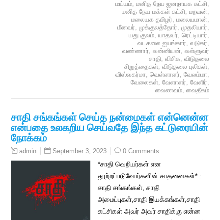
மய்யம்
,
மனித நேய ஜனநாயக கட்சி
,
மனித நேய மக்கள் கட்சி
,
மறவன்
,
மலையக தமிழர்
,
மலையமான்
,
மீனவர்
,
முக்குலத்தோர்
,
முதலியார்
,
யது குலம்
,
யாதவர்
,
ரெட்டியார்
,
வடகலை ஐயங்கார்
,
வடுகர்
,
வண்ணார்
,
வன்னியன்
,
வள்ளுவர்
சாதி
,
விசிக
,
விடுதலை
சிறுத்தைகள்
,
விடுதலை புலிகள்
,
விஸ்வகர்மா
,
வெள்ளாளர்
,
வேலம்மா
,
வேலைகள்
,
வேளாளர்
,
வேளிர்
,
வைணவம்
,
வைதீகம்
சாதி சங்கங்கள் செய்த நன்மைகள் என்னென்ன
என்பதை உலகறிய செய்வதே இந்த கட்டுரையின்
நோக்கம்
September 3, 2023
0 Comments
admin
*சாதி வெறியர்கள் என
தூற்றப்படுவோர்களின் சாதனைகள்* :
சாதி சங்கங்கள், சாதி
அமைப்புகள்,சாதி இயக்கங்கள்,சாதி
கட்சிகள் அவர் அவர் சாதிக்கு என்ன