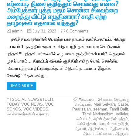
வர்ணபடி நிலை குறித்தும் சொல்வது என்ன?
அம்பேத்கார் புத்த மதம் சொன்ன சிலவற்றை
மறைத்து விட்டு எழுதினாரா? சாதி ஏற்ற
தாழ்வுகள் எதனால் வந்தது?
July 31, 2023
0 Comments
admin
தலித்தியவாதிகளின் பௌத்த பாச நாடகம் தகர்த்தெரியப்படுகிறது
– பாகம் 1: சூத்திரர் உருவான விதம் பற்றி தன் வாயால் செப்பினான்
புத்தன்!!! புத்தன் பார்வையில் ஏழு வகை சூத்திரர்கள் யார்? அதுதான்
முதல் பாகம்… திராவிடர் எல்லாம் சூத்திரர் என்று பொய் சொல்லிய
ஈவேரா புத்தரை திட்டுவதாக்தான் அதிகம் நாடகமாடி இருக்க
வேண்டும்? ஏன் என்று…
READ MORE
SOCIAL NEWS&TECH
,
#வல்லம்பர்
,
24 மனை தெலுங்கு
TODAY VOC NEWS
,
VOC
செட்டியார்
,
Mari Selvaraj Caste
,
SONGS
,
VOC VIDEOS
,
Paarisalan
,
seeman
,
Tamil Dailt
,
வெள்ளாளர்களின் வரலாறு
Tamil Nationalism
,
vellalar
,
அம்பட்டர்
,
அம்பேத்காரின் புத்தம்
,
அம்பேத்கார்
,
அரபு பேசும் தமிழர்
,
ஆசாரி
,
ஆதிசங்கரர்
,
ஆதிசைவர்
,
ஆப்ப நாட்டு மறவர்
,
ஆறுமுக