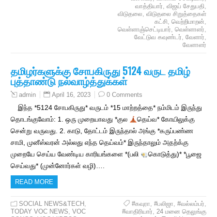
வாத்தியார்
,
விஜய் சேதுபதி
,
விடுதலை
,
விடுதலை சிறுத்தைகள்
கட்சி
,
வெற்றிமாறன்
,
வெள்ளாஞ்செட்டியார்
,
வெள்ளாளர்
,
வேட்டுவ கவுண்டர்
,
வேளார்
,
வேளாளர்
தமிழர்களுக்கு சோபகிருது 5124 வருட தமிழ்
புத்தாண்டு நல்வாழ்த்துக்கள்
April 16, 2023
0 Comments
admin
இந்த *5124 சோபகிருது* வருடம் *15 மாற்றத்தை* நம்மிடம் இருந்து
தொடங்குவோம்: 1. ஒரு முறையாவது *குல
தெய்வ* கோயிலுக்கு
சென்று வருவது. 2. காடு, தோட்டம் இருந்தால் அங்கு *கருப்பண்ண
சாமி, முனீஸ்வரன் அல்லது எந்த தெய்வம்* இருந்தாலும் அதற்க்கு
முறையே செய்ய வேண்டிய காரியங்களை *(பலி
கொடுத்து)* *பூஜை
செய்வது* (முன்னோர்கள் வழி)….
READ MORE
SOCIAL NEWS&TECH
,
#கவுரா
,
#பலிஜா
,
#வல்லம்பர்
,
TODAY VOC NEWS
,
VOC
#வாதிரியார்
,
24 மனை தெலுங்கு