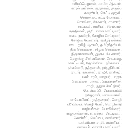
கலியப்பெருமாள்
,
காமிக ஆகமம்
,
கார்ல் மார்க்ஸ்
,
குருக்கள்
,
குறும்ப
கவுண்டர்
,
கெட்டி முதலி
,
கொண்டை கட்டி வேளாளர்
,
கொல்லா
,
கோனார்
,
சாணார்
,
சாம்பவர்
,
சாலியர்
,
சிதம்பரம்
,
சுருதிமான்
,
சூரி
,
சைவ செட்டியார்
,
சைவ நாவிதர்
,
சோழிய செட்டியார்
,
சோழிய வேளாளர்
,
தமிழர் மக்கள்
படை
,
தமிழ் ஆகமம்
,
தமிழ்தேசியம்
,
திக கொள்கை
,
திமுக கொள்கை
,
திருமாவளவன்
,
துளுவ வேளாளர்
,
தெலுங்கு சின்னமேளம்
,
தேவாங்கு
செட்டியார்
,
தோள்சீலை
,
நக்சலைட்
,
நக்சல்பாரி
,
நத்தமான்
,
நம்பூதிரிபாட்
,
நாடார்
,
நாயக்கர்
,
நாயுடு
,
நாவிதர்
,
பண்டாரம்
,
பறையர்
,
பாஜக
கொள்கை
,
பாணர்
,
பிரபாகரனின்
சாதி
,
பூலுவ வேட்டுவர்
,
பொன்பரப்பி
,
பொன்பரப்பி
தமிழரசன்
,
மலையமான்
,
மாவோயிஸ்ட்
,
முத்தரையர்
,
மொழி
பிரிவினை
,
மொழி போர்
,
மொழிவாரி
மாநிலங்கள்
,
யோகிஸ்வரர்
,
ராஜவண்ணார்
,
ராவுத்தர்
,
ரெட்டியார்
,
லெனிஸ்ட்
,
லெப்பை
,
வண்ணார்
,
வன்னியரசு சாதி
,
வன்னியர்
,
வலையர்
,
வாணிப செட்டியார்
,