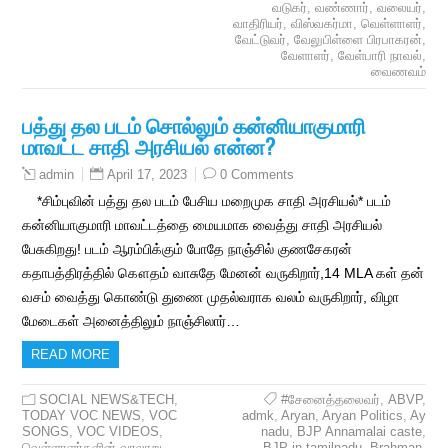
வடுகர்
,
வண்ணார்
,
வலையர்
,
வாதிரியர்
,
விஸ்வகர்மா
,
வெள்ளாளர்
,
வேட்டுவர்
,
வேலுபிள்ளை பிரபாகரன்
,
வேளாளர்
,
வேள்பாரி நாவல்
,
வைணவம்
பத்து தல படம் சொல்லும் கன்னியாகுமாரி
மாவட்ட சாதி அரசியல் என்ன?
April 17, 2023
0 Comments
admin
*சிம்புவின் பத்து தல படம் பேசிய மறைமுக சாதி அரசியல்* படம்
கன்னியாகுமாரி மாவட்டத்தை மையமாக வைத்து சாதி அரசியல்
பேசுகிறது! படம் ஆரம்பிக்கும் போதே நாஞ்சில் குணசேகரன்
கதாபத்திரத்தில் கௌதம் வாசுதே மேனன் வருகிறார்,14 MLA கள் தன்
வசம் வைத்து கொண்டு துணை முதல்வராக வலம் வருகிறார், விழா
மேடைகள் அனைத்திலும் நாஞ்சிலார்…
READ MORE
SOCIAL NEWS&TECH
,
#சேனைத்தலைவர்
,
ABVP
,
TODAY VOC NEWS
,
VOC
admk
,
Aryan
,
Aryan Politics
,
Ay
SONGS
,
VOC VIDEOS
,
nadu
,
BJP Annamalai caste
,
வெள்ளாளர்களின் வரலாறு
BJP in tamilnadu
,
Brahman
,