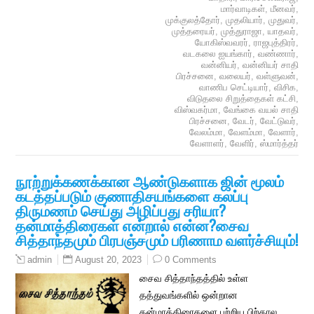
மார்வாடிகள்
,
மீனவர்
,
முக்குலத்தோர்
,
முதலியார்
,
முதுவர்
,
முத்தரையர்
,
முத்துராஜா
,
யாதவர்
,
யோகிஸ்வவரர்
,
ராஜபுத்திரர்
,
வடகலை ஐயங்கார்
,
வண்ணார்
,
வன்னியர்
,
வன்னியர் சாதி
பிரச்சனை
,
வலையர்
,
வள்ளுவன்
,
வாணிப செட்டியார்
,
விசிக
,
விடுதலை சிறுத்தைகள் கட்சி
,
விஸ்வகர்மா
,
வேங்கை வயல் சாதி
பிரச்சனை
,
வேடர்
,
வேட்டுவர்
,
வேலம்மா
,
வேளம்மா
,
வேளார்
,
வேளாளர்
,
வேளிர்
,
ஸ்மார்த்தர்
நூற்றுக்கணக்கான ஆண்டுகளாக ஜின் மூலம்
கடத்தப்படும் குணாதிசயங்களை கலப்பு
திருமணம் செய்து அழிப்பது சரியா?
தன்மாத்திரைகள் என்றால் என்ன?சைவ
சித்தாந்தமும் பிரபஞ்சமும் பரிணாம வளர்ச்சியும்!
August 20, 2023
0 Comments
admin
சைவ சித்தாந்தத்தில் உள்ள
தத்துவங்களில் ஒன்றான
தன்மாத்திரைகளை பற்றிய பிற்கால