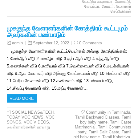
வேட்டுவ கவுண்டர்
,
வேணாடு
,
வேலம்மா
,
வேளார்
,
வேளாளர்
செப்பேடுகள்
முசுகுந்த வேளாளர்களின் கோத்திரம் கூட்டமும்
அவர்களின் பண்பாடும்
September 12, 2022
0 Comments
admin
முசுகுந்த வேளாளர்களின் கூட்டப்பெயர்கள் அல்லது கோத்திரங்கள்:
1.வேள்ஆய் வீடு 2.பாலஆய் வீடு 3.குப்பஆய் வீடு 4.சுந்தஆய்வீடு
5.கணக்கன் வீடு 6.காரியாம் வீடு 7.வெள்ளையன் வீடு 8.அடக்கியான்
வீடு 9.ஆவ வேளாளர் வீடு அல்லது கோட்டையன் வீடு 10.சிலம்பாயி வீடு
11.பெரிய வேளாண் வீடு 12.கண்ணாம் வீடு 13.பல்லவம் வீடு,
14.சிவப்பு வேளாண் வீடு, 15.அப்பு வேளாண்…
READ MORE
SOCIAL NEWS&TECH
,
Community in Tamilnadu
,
TODAY VOC NEWS
,
VOC
Tamil Backward Classes
,
Tamil
SONGS
,
VOC VIDEOS
,
boy baby name
,
Tamil Caste
வெள்ளாளர்களின் வரலாறு
Matrimonial
,
Tamil Communists
party
,
Tamil Dalit Caste
,
Tamil
girl baby name
,
Tamil Kshatriya
,