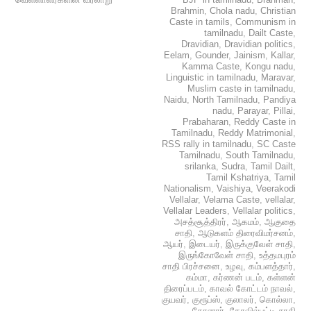
Brahmin
,
Chola nadu
,
Christian
Caste in tamils
,
Communism in
tamilnadu
,
Dailt Caste
,
Dravidian
,
Dravidian politics
,
Eelam
,
Gounder
,
Jainism
,
Kallar
,
Kamma Caste
,
Kongu nadu
,
Linguistic in tamilnadu
,
Maravar
,
Muslim caste in tamilnadu
,
Naidu
,
North Tamilnadu
,
Pandiya
nadu
,
Parayar
,
Pillai
,
Prabaharan
,
Reddy Caste in
Tamilnadu
,
Reddy Matrimonial
,
RSS rally in tamilnadu
,
SC Caste
Tamilnadu
,
South Tamilnadu
,
srilanka
,
Sudra
,
Tamil Dailt
,
Tamil Kshatriya
,
Tamil
Nationalism
,
Vaishiya
,
Veerakodi
Vellalar
,
Velama Caste
,
vellalar
,
Vellalar Leaders
,
Vellalar politics
,
அசத்சூத்திரர்
,
ஆகமம்
,
ஆகுதை
சாதி
,
ஆடுகளம் திரைவிமர்சனம்
,
ஆயர்
,
இடையர்
,
இருக்குவேள் சாதி
,
இருங்கோவேள் சாதி
,
உத்தமபுரம்
சாதி பிரச்சனை
,
உழவு
,
கம்பளத்தார்
,
கம்மா
,
கர்ணன் படம்
,
கள்ளன்
திரைப்படம்
,
காவல் கோட்டம் நாவல்
,
குயவர்
,
குரூப்ஸ்
,
குலாலர்
,
கொல்லா
,
கோனார்
,
கோவில்பட்டி சாதி