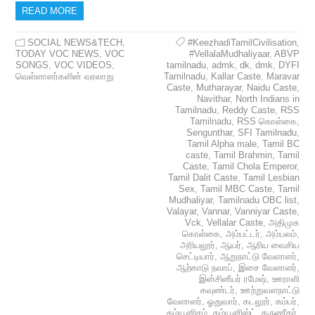
READ MORE
SOCIAL NEWS&TECH
,
#KeezhadiTamilCivilisation
,
TODAY VOC NEWS
,
VOC
#VellalaMudhaliyaar
,
ABVP
SONGS
,
VOC VIDEOS
,
tamilnadu
,
admk
,
dk
,
dmk
,
DYFI
வெள்ளாளர்களின் வரலாறு
Tamilnadu
,
Kallar Caste
,
Maravar
Caste
,
Mutharayar
,
Naidu Caste
,
Navithar
,
North Indians in
Tamilnadu
,
Reddy Caste
,
RSS
Tamilnadu
,
RSS கொள்கை
,
Sengunthar
,
SFI Tamilnadu
,
Tamil Alpha male
,
Tamil BC
caste
,
Tamil Brahmin
,
Tamil
Caste
,
Tamil Chola Emperor
,
Tamil Dalit Caste
,
Tamil Lesbian
Sex
,
Tamil MBC Caste
,
Tamil
Mudhaliyar
,
Tamilnadu OBC list
,
Valayar
,
Vannar
,
Vanniyar Caste
,
Vck
,
Vellalar Caste
,
அதிமுக
கொள்கை
,
அம்பட்டர்
,
அம்பலம்
,
அரியலூர்
,
ஆயர்
,
ஆரிய வைசிய
செட்டியார்
,
ஆறுநாட்டு வேளாளர்
,
ஆற்காடு நவாப்
,
இசை வேளாளர்
,
இன்சினீயர் ரமேஷ்
,
ஊராளி
கவுண்டர்
,
ஊற்றுவளநாட்டு
வேளாளர்
,
ஓதுவார்
,
கடலூர்
,
கம்பர்
,
கம்யூனிசம்
,
கம்யூனிஸ்ட்
,
கருணீகர்
,