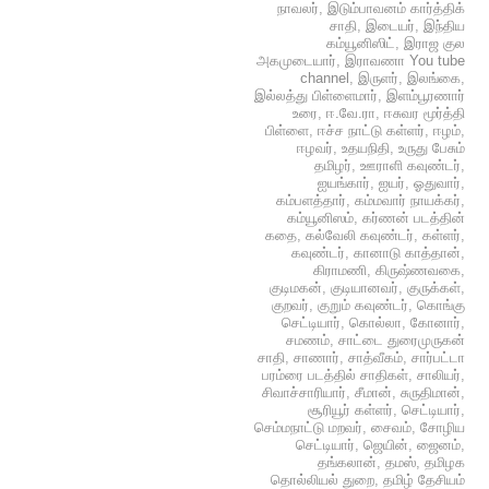
நாவலர்
,
இடும்பாவனம் கார்த்திக்
சாதி
,
இடையர்
,
இந்திய
கம்யூனிஸிட்
,
இராஜ குல
அகமுடையார்
,
இராவணா You tube
channel
,
இருளர்
,
இலங்கை
,
இல்லத்து பிள்ளைமார்
,
இளம்பூரணார்
உரை
,
ஈ.வே.ரா
,
ஈசுவர மூர்த்தி
பிள்ளை
,
ஈச்ச நாட்டு கள்ளர்
,
ஈழம்
,
ஈழவர்
,
உதயநிதி
,
உருது பேசும்
தமிழர்
,
ஊராளி கவுண்டர்
,
ஐயங்கார்
,
ஐயர்
,
ஓதுவார்
,
கம்பளத்தார்
,
கம்மவார் நாயக்கர்
,
கம்யூனிஸம்
,
கர்ணன் படத்தின்
கதை
,
கல்வேலி கவுண்டர்
,
கள்ளர்
,
கவுண்டர்
,
கானாடு காத்தான்
,
கிராமணி
,
கிருஷ்ணவகை
,
குடிமகன்
,
குடியானவர்
,
குருக்கள்
,
குறவர்
,
குறும் கவுண்டர்
,
கொங்கு
செட்டியார்
,
கொல்லா
,
கோனார்
,
சமணம்
,
சாட்டை துரைமுருகன்
சாதி
,
சாணார்
,
சாத்வீகம்
,
சார்பட்டா
பரம்ரை படத்தில் சாதிகள்
,
சாலியர்
,
சிவாச்சாரியார்
,
சீமான்
,
சுருதிமான்
,
சூரியூர் கள்ளர்
,
செட்டியார்
,
செம்மநாட்டு மறவர்
,
சைவம்
,
சோழிய
செட்டியார்
,
ஜெயின்
,
ஜைனம்
,
தங்கலான்
,
தமஸ்
,
தமிழக
தொல்லியல் துறை
,
தமிழ் தேசியம்