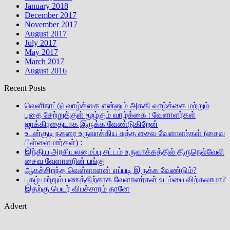
January 2018
December 2017
November 2017
August 2017
July 2017
May 2017
March 2017
August 2016
Recent Posts
வெளிநாட்டு வாழ்க்கை என்னும் அகதி வாழ்க்கை மற்றும்
புதை சேற்றுக்குள் மூழ்கும் வாழ்க்கை : வேளாளர்கள்
ஜாக்கிரதையாக இருக்க வேண்டுகிறேன்
உடன்குடி நகரை உருவாக்கிய சுத்த சைவ வேளாளர்கள் (சைவ
பிள்ளைமார்கள்) :
இந்திய அரசியலமைப்பு சட்டம் உருவாக்கத்தில் திருநெல்வேலி
சைவ வேளாளரின் பங்கு
ஆகச்சிறந்த வெள்ளாளன் எப்படி இருக்க வேண்டும்?
புகழ் மற்றும் பணத்திற்காக வேளாளர்கள் உடம்பை விற்கலாமா?
இதற்கு பெயர் விபச்சாரம் தானே
Advert