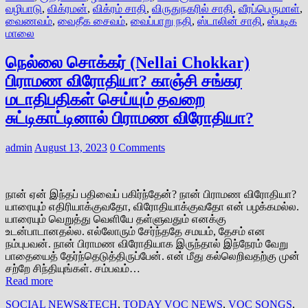
வழிபாடு
,
விக்ரமன்
,
விக்ரம் சாதி
,
விருதுநகரில் சாதி
,
வீரப்பெருமாள்
,
வைணவம்
,
வைதீக சைவம்
,
வைப்பாறு நதி
,
ஸ்டாலின் சாதி
,
ஸ்படிக
மாலை
நெல்லை சொக்கர் (Nellai Chokkar)
பிராமண விரோதியா? காஞ்சி சங்கர
மடாதிபதிகள் செய்யும் தவறை
சுட்டிகாட்டினால் பிராமண விரோதியா?
admin
August 13, 2023
0 Comments
நான் ஏன் இந்தப் பதிவைப் பகிர்ந்தேன்? நான் பிராமண விரோதியா?
யாரையும் எதிரியாக்குவதோ, விரோதியாக்குவதோ என் பழக்கமல்ல.
யாரையும் வெறுத்து வெளியே தள்ளுவதும் எனக்கு
உடன்பாடானதல்ல. எல்லோரும் சேர்ந்ததே சமயம், தேசம் என
நம்புபவன். நான் பிராமண விரோதியாக இருந்தால் இந்நேரம் வேறு
பாதையைத் தேர்ந்தெடுத்திருப்பேன். என் மீது கல்லெறிவதற்கு முன்
சற்றே சிந்தியுங்கள். சம்பவம்…
Read more
SOCIAL NEWS&TECH
,
TODAY VOC NEWS
,
VOC SONGS
,