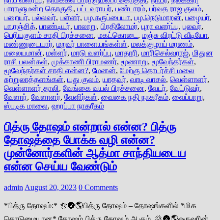
பாராளுமன்ற தொகுதி
,
பட்டவராயர்
,
பண்டாரம்
,
பர்வத ராஜ குலம்
,
பறையர்
,
பல்லவர்
,
பள்ளர்
,
பழ.கருப்பையா
,
பழ.நெடுமாறன்
,
பழையர்
,
பா.ரஞ்சித்
,
பாண்டியர்
,
பாலாறு
,
பிரதிலோமர்
,
புறா வளர்ப்பு
,
புலவர்
,
பெரியகுளம் சாதி பிரச்சனை
,
மகட்கொடை
,
மஞ்சு விரட்டு வீடியோ
,
மண்ணுடையார்
,
மறவர் பாளையங்கள்ள்
,
மலக்குழாய் மரணம்
,
மலையமான்
,
மள்ளர்
,
மாடு வளர்ப்பு
,
மாதாரி
,
மாரிசெல்வராஜ்
,
மிதுன
ராசி பலன்கள்
,
முக்காணி பிராமணர்
,
மூணாறு
,
மூவேந்தர்கள்
,
மூவேந்தர்கள் சாதி என்ன?
,
மேனன்
,
மேற்கு தொடர்ச்சி மலை
சுற்றுலாத்தளங்கள்
,
யது குலம்
,
யாதவர்
,
வாடி வாசல்
,
வெள்ளாளர்
,
வெள்ளாளர் தாலி
,
வேங்கை வயல் பிரச்சனை
,
வேடர்
,
வேட்டுவர்
,
வேளார்
,
வேளாளர்
,
வேளிர்கள்
,
வைகை நதி நாகரீகம்
,
வைப்பாறு
,
ஸ்படிக மாலை
,
ஹரப்பா நாகரீகம்
பித்ரு தோஷம் என்றால் என்ன? பித்ரு
தோஷத்தை போக்க வழி என்ன?
முன்னோர்களின் ஆத்மா சாந்தியடைய
என்ன செய்ய வேண்டும்
admin
August 20, 2023
0 Comments
*பித்ரு தோஷம்:* 🌞🌚🌎பித்ரு தோஷம் – தோஷங்களில் *மிக
கொடுமையான* தோஷம் பித்ரு தோஷம் ஆகும். 🌞🌚🌎ஒருவரின்