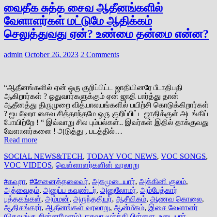
வைதீக சுத்த சைவ ஆதீனங்களில்
வேளாளர்கள் மட்டுமே ஆதிக்கம்
செலுத்துவது ஏன்? உண்மை தன்மை என்ன?
admin
October 26, 2023
2 Comments
“ஆதீனங்களில் ஏன் ஒரு குறிப்பிட்ட ஜாதியினரே பீடாதிபதி
ஆகிறார்கள் ? ஓதுவார்களுக்கும் ஏன் ஜாதி பார்த்து தான்
ஆதீனத்து திருமுறை வித்யாலயங்களில் பயிற்சி கொடுக்கிறார்கள்
? ஐயஹோ சைவ சித்தாந்தமே ஒரு குறிப்பிட்ட ஜாதிக்குள் அடங்கிப்
போயிற்றே ! “ இவ்வாறு சில பும்பல்கள்.. இவர்கள் இதில் தாக்குவது
வேளாளர்களை ! அடுத்து , படத்தில்…
Read more
SOCIAL NEWS&TECH
,
TODAY VOC NEWS
,
VOC SONGS
,
VOC VIDEOS
,
வெள்ளாளர்களின் வரலாறு
#கவுரா
,
#சேனைத்தலைவர்
,
அகமுடையார்
,
அக்கினி குலம்
,
அத்வைதம்
,
அனுப்ப கவுண்டர்
,
அனுலோமர்
,
அம்பேத்கார்
புத்தகங்கள்
,
அம்மன்
,
அருந்ததியர்
,
ஆசீவிகம்
,
ஆணவ கொலை
,
ஆதிசங்கரர்
,
ஆதீனங்கள் வரலாறு
,
ஆன்மீகம்
,
இசை வேளாளர்
(தெலுங்கு சின்னமேளம்)
,
ஈசுவர மூர்த்தி பிள்ளை
,
உடையார்
,