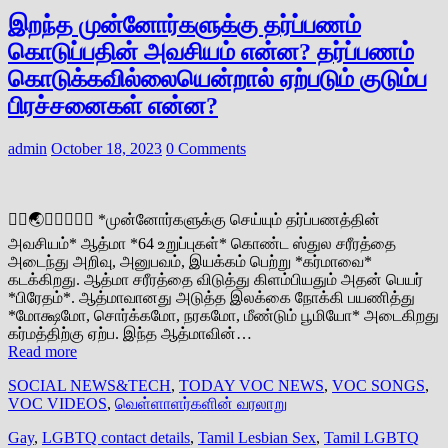
இறந்த முன்னோர்களுக்கு தர்ப்பணம்
கொடுப்பதின் அவசியம் என்ன? தர்ப்பணம்
கொடுக்கவில்லையென்றால் ஏற்படும் குடும்ப
பிரச்சனைகள் என்ன?
admin
October 18, 2023
0 Comments
👆🏽🌏🌝🌞🌚🙏🏼 *முன்னோர்களுக்கு செய்யும் தர்ப்பணத்தின்
அவசியம்* ஆத்மா *64 உறுப்புகள்* கொண்ட ஸ்துல சரீரத்தை
அடைந்து அறிவு, அனுபவம், இயக்கம் பெற்று *கர்மாவை*
கடக்கிறது. ஆத்மா சரீரத்தை விடுத்து கிளம்பியதும் அதன் பெயர்
*பிரேதம்*. ஆத்மாவானது அடுத்த இலக்கை நோக்கி பயணித்து
*மோக்ஷமோ, சொர்க்கமோ, நரகமோ, மீண்டும் பூமியோ* அடைகிறது
கர்மத்திற்கு ஏற்ப. இந்த ஆத்மாவின்…
Read more
SOCIAL NEWS&TECH
,
TODAY VOC NEWS
,
VOC SONGS
,
VOC VIDEOS
,
வெள்ளாளர்களின் வரலாறு
Gay
,
LGBTQ contact details
,
Tamil Lesbian Sex
,
Tamil LGBTQ