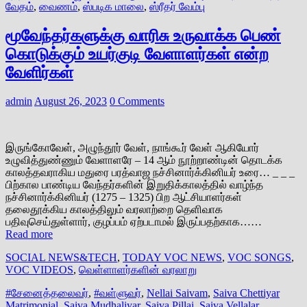
வேதம்
,
வைணம்
,
ஸ்படிக மாலை
,
ஸ்ரீதர் வேம்பு
மூவேந்தர்களுக்கு வாரிசு உருவாக்க பெண்
கொடுக்கும் உயர்குடி வேளாளர்கள் என்ற
வேளிர்கள்
admin
August 26, 2023
0 Comments
இருங்கோவேள், அழுந்தூர் வேள், நாங்கூர் வேள் ஆகியோர்
உழுவித்துண்ணும் வேளாளரே – 14 ஆம் நூற்றாண்டின் தொடக்க
காலத்தவராகிய மதுரை பரத்வாஜ நச்சினார்க்கினியர் உரை… _ _ _
பிற்கால பாண்டிய வேந்தர்களின் இறுதிக்காலத்தில் வாழ்ந்த
நச்சினார்க்கினியர் (1275 – 1325) பிற ஆட்சியாளர்கள்
தலைதூக்கிய காலத்திலும் வரலாற்றை தெளிவாக
பதிவுசெய்துள்ளார், குழப்பம் ஏற்படாமல் இருப்பதற்காக……
Read more
SOCIAL NEWS&TECH
,
TODAY VOC NEWS
,
VOC SONGS
,
VOC VIDEOS
,
வெள்ளாளர்களின் வரலாறு
#சேனைத்தலைவர்
,
#வள்ளுவர்
,
Nellai Saivam
,
Saiva Chettiyar
Matrimonial
,
Saiva Mudhaliyar
,
Saiva Pillai
,
Saiva Vellalar
,