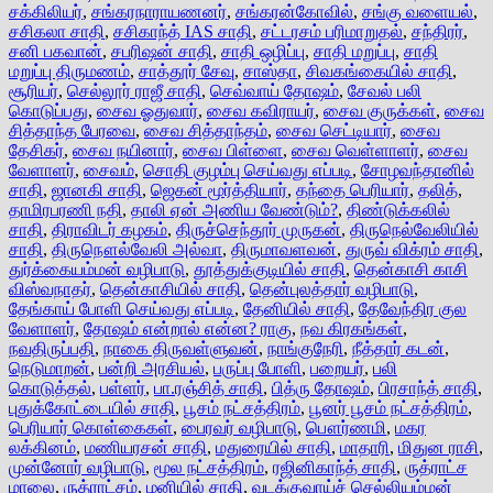
சக்கிலியர்
,
சங்கரநாராயணனர்
,
சங்கரன்கோவில்
,
சங்கு வளையல்
,
சசிகலா சாதி
,
சசிகாந்த் IAS சாதி
,
சட்டரசம் பரிமாறுதல்
,
சந்திரர்
,
சனி பகவான்
,
சபரிஷன் சாதி
,
சாதி ஒழிப்பு
,
சாதி மறுப்பு
,
சாதி
மறுப்பு திருமணம்
,
சாத்தூர் சேவு
,
சாஸ்தா
,
சிவகங்கையில் சாதி
,
சூரியர்
,
செல்லூர் ராஜீ சாதி
,
செவ்வாய் தோஷம்
,
சேவல் பலி
கொடுப்பது
,
சைவ ஓதுவார்
,
சைவ கவிராயர்
,
சைவ குருக்கள்
,
சைவ
சித்தாந்த பேரவை
,
சைவ சித்தாந்தம்
,
சைவ செட்டியார்
,
சைவ
தேசிகர்
,
சைவ நயினார்
,
சைவ பிள்ளை
,
சைவ வெள்ளாளர்
,
சைவ
வேளாளர்
,
சைவம்
,
சொதி குழம்பு செய்வது எப்படி
,
சோழவந்தானில்
சாதி
,
ஜானகி சாதி
,
ஜெகன் மூர்த்தியார்
,
தந்தை பெரியார்
,
தலித்
,
தாமிரபரணி நதி
,
தாலி ஏன் அணிய வேண்டும்?
,
திண்டுக்கலில்
சாதி
,
திராவிடர் கழகம்
,
திருச்செந்தூர் முருகன்
,
திருநெல்வேலியில்
சாதி
,
திருநௌல்வேலி அல்வா
,
திருமாவளவன்
,
துருவ் விக்ரம் சாதி
,
துர்க்கையம்மன் வழிபாடு
,
தூத்துக்குடியில் சாதி
,
தென்காசி காசி
விஸ்வநாதர்
,
தென்காசியில் சாதி
,
தென்புலத்தார் வழிபாடு
,
தேங்காய் போளி செய்வது எப்படி
,
தேனியில் சாதி
,
தேவேந்திர குல
வேளாளர்
,
தோஷம் என்றால் என்ன? ராகு
,
நவ கிரகங்கள்
,
நவதிருப்பதி
,
நாகை திருவள்ளுவன்
,
நாங்குநேரி
,
நீத்தார் கடன்
,
நெடுமாறன்
,
பன்றி அரசியல்
,
பருப்பு போளி
,
பறையர்
,
பலி
கொடுத்தல்
,
பள்ளர்
,
பா.ரஞ்சித் சாதி
,
பித்ரு தோஷம்
,
பிரசாந்த் சாதி
,
புதுக்கோட்டையில் சாதி
,
பூசம் நட்சத்திரம்
,
பூனர் பூசம் நட்சத்திரம்
,
பெரியார் கொள்கைகள்
,
பைரவர் வழிபாடு
,
பௌர்ணமி
,
மகர
லக்கினம்
,
மணியரசன் சாதி
,
மதுரையில் சாதி
,
மாதாரி
,
மிதுன ராசி
,
முன்னோர் வழிபாடு
,
மூல நட்சத்திரம்
,
ரஜினிகாந்த் சாதி
,
ருத்ராட்ச
மாலை
,
ருத்ராட்சம்
,
ழனியில் சாதி
,
வடக்குவாய்ச் செல்லியம்மன்