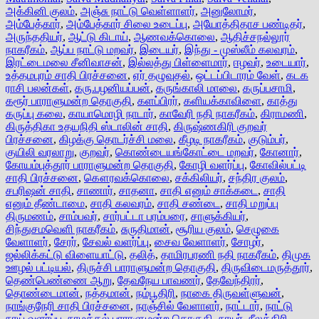
அக்கினி குலம்
,
அஞ்சு நாட்டு வெள்ளாளர்
,
அனுலோமர்
,
அம்பேத்கார்
,
அம்பேத்கார் சிலை உடைப்பு
,
அயோத்திதாச பண்டிதர்
,
அருந்ததியர்
,
ஆட்டு கிடாய்
,
ஆணவக்கொலை
,
ஆதிச்சநல்லூர்
நாகரீகம்
,
ஆப்ப நாட்டு மறவர்
,
இடையர்
,
இந்து - முஸ்லீம் கலவரம்
,
இரட்டைமலை சீனிவாசன்
,
இல்லத்து பிள்ளைமார்
,
ஈழவர்
,
உடையார்
,
உத்தமபுரம் சாதி பிரச்சனை
,
ஏர் தழுவுதல்
,
ஒட்டப்பிடாரம் வேள்
,
கடக
ராசி பலன்கள்
,
கரு.பழனியப்பன்
,
கருங்காலி மாலை
,
கருப்பசாமி
,
கரூர் பாராளுமன்ற தொகுதி
,
களப்பிரர்
,
களியக்காவிளை
,
காத்து
கருப்பு கலை
,
காயாமொழி நாடார்
,
காவேரி நதி நாகரீகம்
,
கிராமணி
,
கிருத்திகா உதயநிதி ஸ்டாலின் சாதி
,
கிருஷ்ணகிரி குறவர்
பிரச்சனை
,
கிழக்கு தொடர்ச்சி மலை
,
கீழடி நாகரீகம்
,
குடும்பர்
,
குயிலி வரலாறு
,
குறவர்
,
கொண்டையங்கோட்டை மறவர்
,
கோனார்
,
கோயம்புத்தூர் பாராளுமன்ற தொகுதி
,
கோழி வளர்ப்பு
,
கோவில்பட்டி
சாதி பிரச்சனை
,
கௌரவக்கொலை
,
சக்கிலியர்
,
சந்திர குலம்
,
சபரிஷன் சாதி
,
சாணார்
,
சாதனா
,
சாதி எனும் சாக்கடை
,
சாதி
எனும் தீண்டாமை
,
சாதி கலவரம்
,
சாதி சண்டை
,
சாதி மறுப்பு
திருமணம்
,
சாம்பவர்
,
சார்பட்டா பரம்பரை
,
சாளுக்கியர்
,
சிந்துசமவெளி நாகரீகம்
,
சுருதிமான்
,
சூரிய குலம்
,
செழுகை
வேளாளர்
,
சேரர்
,
சேவல் வளர்ப்பு
,
சைவ வேளாளர்
,
சோழர்
,
ஜல்லிக்கட்டு விளையாட்டு
,
தலித்
,
தாமிரபரணி நதி நாகரீகம்
,
திமுக
ஊழல் பட்டியல்
,
திருச்சி பாராளுமன்ற தொகுதி
,
திருவிடைமருத்தூர்
,
தெண்பெண்ணை ஆறு
,
தேவநேய பாவணர்
,
தேவேந்திரர்
,
தொண்டைமான்
,
நத்தமான்
,
நம்பூதிரி
,
நாகை திருவள்ளுவன்
,
நாங்குநேரி சாதி பிரச்சனை
,
நாஞ்சில் வேளாளர்
,
நாட்டார்
,
நாட்டு
நாய் வளர்ப்பு
,
நாமக்கல் பாராளுமன்ற தொகுதி
,
நாயர்
,
நீலக்கிரி