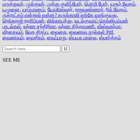
மருத்துவர்
,
முக்குவர்
,
முத்து குளிப்போர்
,
மொழி போர்
,
யசூர் வேதம்
,
யமுனை
,
யாழ்பாணம்
,
யோகிஸ்வரர்
,
ராஜவண்ணார்
,
ரிக் வேதம்
,
ருத்ராட்சம் என்றால் என்ன? கருங்காலி எங்கே வாங்குவது
,
ரெங்கராஜ் நரசிம்மன்
,
லிங்காயத்து
,
வடக்குவாய் செல்லியம்மன்
பாடல்கள்
,
வர்ண சந்திரிகா
,
வர்ண சிந்தாமணி
,
விஸ்வகர்மா
,
வீரசைவம்
,
வேத சிறப்பு
,
வைகை
,
வைணவ நூல்கள் Pdf
,
வைணவம்
,
வைதீகம்
,
வைப்பாறு
,
ஸ்படிக மாலை
,
ஸ்மார்த்தம்
SEE ME