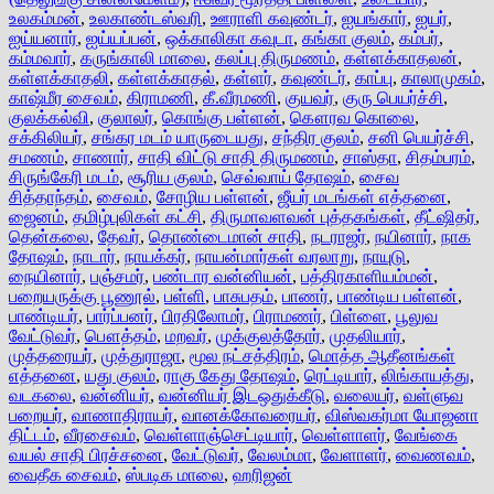
உலகம்மன்
,
உலகாண்டஸ்வரி
,
ஊராளி கவுண்டர்
,
ஐயங்கார்
,
ஐயர்
,
ஐய்யனார்
,
ஐய்யப்பன்
,
ஒக்காலிகா கவுடா
,
கங்கா குலம்
,
கம்பர்
,
கம்மவார்
,
கருங்காலி மாலை
,
கலப்பு திருமணம்
,
கள்ளக்காதலன்
,
கள்ளக்காதலி
,
கள்ளக்காதல்
,
கள்ளர்
,
கவுண்டர்
,
காப்பு
,
காலாமுகம்
,
காஷ்மீர சைவம்
,
கிராமணி
,
கீ.வீரமணி
,
குயவர்
,
குரு பெயர்ச்சி
,
குலக்கல்வி
,
குலாலர்
,
கொங்கு பள்ளன்
,
கௌரவ கொலை
,
சக்கிலியர்
,
சங்கர மடம் யாருடையது
,
சந்திர குலம்
,
சனி பெயர்ச்சி
,
சமணம்
,
சாணார்
,
சாதி விட்டு சாதி திருமணம்
,
சாஸ்தா
,
சிதம்பரம்
,
சிருங்கேரி மடம்
,
சூரிய குலம்
,
செவ்வாய் தோஷம்
,
சைவ
சித்தாந்தம்
,
சைவம்
,
சோழிய பள்ளன்
,
ஜீயர் மடங்கள் எத்தனை
,
ஜைனம்
,
தமிழ்புலிகள் கட்சி
,
திருமாவளவன் புத்தகங்கள்
,
தீட்ஷிதர்
,
தென்கலை
,
தேவர்
,
தொண்டைமான் சாதி
,
நடராஜர்
,
நயினார்
,
நாக
தோஷம்
,
நாடார்
,
நாயக்கர்
,
நாயன்மார்கள் வரலாறு
,
நாயுடு
,
நையினார்
,
பஞ்சமர்
,
பண்டார வன்னியன்
,
பத்திரகாளியம்மன்
,
பறையருக்கு பூணூல்
,
பள்ளி
,
பாசுபதம்
,
பாணர்
,
பாண்டிய பள்ளன்
,
பாண்டியர்
,
பார்ப்பனர்
,
பிரதிலோமர்
,
பிராமணர்
,
பிள்ளை
,
பூலுவ
வேட்டுவர்
,
பௌத்தம்
,
மறவர்
,
முக்குலத்தோர்
,
முதலியார்
,
முத்தரையர்
,
முத்துராஜா
,
மூல நட்சத்திரம்
,
மொத்த ஆதீனங்கள்
எத்தனை
,
யது குலம்
,
ராகு கேது தோஷம்
,
ரெட்டியார்
,
லிங்காயத்து
,
வடகலை
,
வன்னியர்
,
வன்னியர் இடஒதுக்கீடு
,
வலையர்
,
வள்ளுவ
பறையர்
,
வாணாதிராயர்
,
வானக்கோவரையர்
,
விஸ்வகர்மா யோஜனா
திட்டம்
,
வீரசைவம்
,
வெள்ளாஞ்செட்டியார்
,
வெள்ளாளர்
,
வேங்கை
வயல் சாதி பிரச்சனை
,
வேட்டுவர்
,
வேலம்மா
,
வேளாளர்
,
வைணவம்
,
வைதீக சைவம்
,
ஸ்படிக மாலை
,
ஹரிஜன்