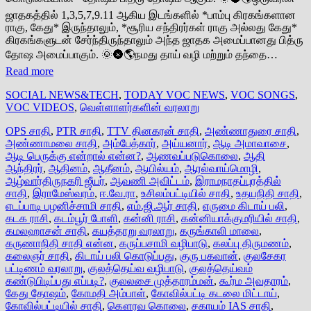
ஜாதகத்தில் 1,3,5,7,9.11 ஆகிய இடங்களில் *பாம்பு கிரகங்களான
ராகு, கேது* இருந்தாலும், *சூரிய சந்திரர்கள் ராகு அல்லது கேது*
கிரகங்களுடன் சேர்ந்திருந்தாலும் அந்த ஜாதக அமைப்பானது பித்ரு
தோஷ அமைப்பாகும். 🌞🌚🌎நமது தாய் வழி மற்றும் தந்தை…
Read more
SOCIAL NEWS&TECH
,
TODAY VOC NEWS
,
VOC SONGS
,
VOC VIDEOS
,
வெள்ளாளர்களின் வரலாறு
OPS சாதி
,
PTR சாதி
,
TTV தினகரன் சாதி
,
அண்ணாதுரை சாதி
,
அண்ணாமலை சாதி
,
அம்பேத்கார்
,
அய்யனார்
,
ஆடி அமாவாசை
,
ஆடி பெருக்கு என்றால் என்ன?
,
ஆணவப்படுகொலை
,
ஆதி
ஆந்திரர்
,
ஆதினம்
,
ஆதீனம்
,
ஆயில்யம்
,
ஆரல்வாய்மொழி
,
ஆழ்வார்திருநகரி ஜீயர்
,
ஆவணி அவிட்டம்
,
இராமநாதப்புரத்தில்
சாதி
,
இராமேஸ்வரம்
,
ஈ.வே.ரா
,
உசிலம்பட்டியில் சாதி
,
உதயநிதி சாதி
,
எடப்பாடி பழனிச்சாமி சாதி
,
எம்.ஜி.ஆர் சாதி
,
எருமை கிடாய் பலி
,
கடக ராசி
,
கடம்பூர் போளி
,
கன்னி ராசி
,
கன்னியாக்குமரியில் சாதி
,
கமலஹாசன் சாதி
,
கயத்தாறு வரலாறு
,
கருங்காலி மாலை
,
கருணாநிதி சாதி என்ன
,
கருப்பசாமி வழிபாடு
,
கலப்பு திருமணம்
,
கலைஞர் சாதி
,
கிடாய் பலி கொடுப்பது
,
குரு பகவான்
,
குலசேகர
பட்டிணம் வரலாறு
,
குலத்தெய்வ வழிபாடு
,
குலத்தெய்வம்
கண்டுபிடிப்பது எப்படி?
,
குலலசை முத்தாரம்மன்
,
கூர்ம அவதாரம்
,
கேது தோஷம்
,
கோமதி அம்பாள்
,
கோவில்பட்டி கடலை மிட்டாய்
,
கோவில்பட்டியில் சாதி
,
கௌரவ கொலை
,
சகாயம் IAS சாதி
,