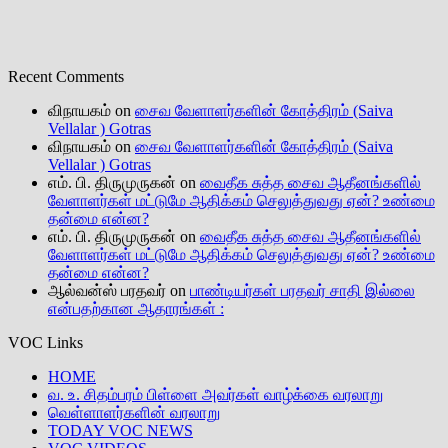
Recent Comments
விநாயகம்
on
சைவ வேளாளர்களின் கோத்திரம் (Saiva
Vellalar ) Gotras
விநாயகம்
on
சைவ வேளாளர்களின் கோத்திரம் (Saiva
Vellalar ) Gotras
எம். பி. திருமுருகன்
on
வைதீக சுத்த சைவ ஆதீனங்களில்
வேளாளர்கள் மட்டுமே ஆதிக்கம் செலுத்துவது ஏன்? உண்மை
தன்மை என்ன?
எம். பி. திருமுருகன்
on
வைதீக சுத்த சைவ ஆதீனங்களில்
வேளாளர்கள் மட்டுமே ஆதிக்கம் செலுத்துவது ஏன்? உண்மை
தன்மை என்ன?
ஆல்வன்ஸ் பரதவர்
on
பாண்டியர்கள் பரதவர் சாதி இல்லை
என்பதற்கான ஆதாரங்கள் :
VOC Links
HOME
வ. உ. சிதம்பரம் பிள்ளை அவர்கள் வாழ்க்கை வரலாறு
வெள்ளாளர்களின் வரலாறு
TODAY VOC NEWS