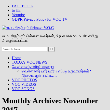
FACEBOOK
twitter
Youtube
GDPR Privacy Policy for VOC TV
வ. உ. சிதம்பரம் பிள்ளை அவர்கள், பிரபலமாக ‘வ. உ. சி’ என்று
அழைக்கப்பட்டார்
Home
TODAY VOC NEWS
வெள்ளாளர்களின் வரலாறு
வெள்ளாளர் யார் யார் ? எப்படி உருவானர்கள்?
அனைவரும் படிக்க….
VOC PHOTOS
VOC VIDEOS
VOC SONGS
Monthly Archive:
November
2017