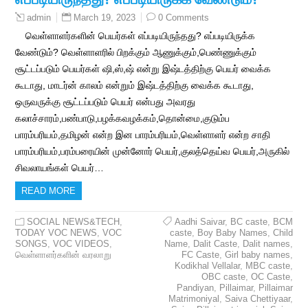
March 19, 2023
0 Comments
admin
வெள்ளாளர்களின் பெயர்கள் எப்படியிருந்தது? எப்படியிருக்க
வேண்டும்? வெள்ளாளரில் பிறக்கும் ஆணுக்கும்,பெண்ணுக்கும்
சூட்டப்படும் பெயர்கள் ஷி,ஸ்,ஷ் என்று இஷ்டத்திற்கு பெயர் வைக்க
கூடாது, மாடர்ன் காலம் என்றும் இஷ்டத்திற்கு வைக்க கூடாது,
ஒருவருக்கு சூட்டப்படும் பெயர் என்பது அவரது
கலாச்சாரம்,பண்பாடு,பழக்கவழக்கம்,தொன்மை,குடும்ப
பாரம்பரியம்,தமிழன் என்ற இன பாரம்பரியம்,வெள்ளாளர் என்ற சாதி
பாரம்பரியம்,பரம்பரையின் முன்னோர் பெயர்,குலத்தெய்வ பெயர்,அருகில்
சிவலாயங்கள் பெயர்…
READ MORE
SOCIAL NEWS&TECH
,
Aadhi Saivar
,
BC caste
,
BCM
TODAY VOC NEWS
,
VOC
caste
,
Boy Baby Names
,
Child
SONGS
,
VOC VIDEOS
,
Name
,
Dalit Caste
,
Dalit names
,
வெள்ளாளர்களின் வரலாறு
FC Caste
,
Girl baby names
,
Kodikhal Vellalar
,
MBC caste
,
OBC caste
,
OC Caste
,
Pandiyan
,
Pillaimar
,
Pillaimar
Matrimoniyal
,
Saiva Chettiyaar
,