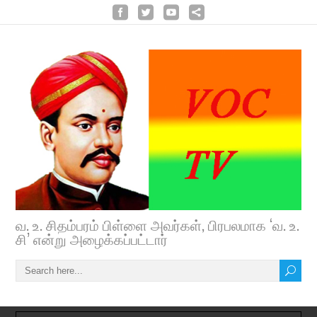
வ. உ. சிதம்பரம் பிள்ளை அவர்கள், பிரபலமாக ‘வ. உ.
சி’ என்று அழைக்கப்பட்டார்