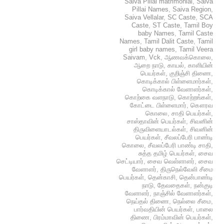
Saiva Pillai matrimonial
,
Saiva
Pillai Names
,
Saiva Region
,
Saiva Vellalar
,
SC Caste
,
SCA
Caste
,
ST Caste
,
Tamil Boy
baby Names
,
Tamil Caste
Names
,
Tamil Dalit Caste
,
Tamil
girl baby names
,
Tamil Veera
Saivam
,
Vck
,
ஆணவக்கொலை
,
ஆறை நாடு
,
காயல்
,
காளியின்
பெயர்கள்
,
குறிஞ்சி திணை
,
கொடிக்கால் பிள்ளைமார்கள்
,
கொடிக்கால் வேளாளர்கள்
,
கொற்கை வளநாடு
,
கொற்றங்கள்
,
கோட்டை பிள்ளைமார்
,
கௌரவ
கொலை
,
சாதி பெயர்கள்
,
சாஸ்தாவின் பெயர்கள்
,
சிவனின்
திருவிளையாடல்கள்
,
சிவனின்
பெயர்கள்
,
சீவலப்பேரி பாண்டி
கொலை
,
சீவலப்பேரி பாண்டி சாதி
,
சுத்த தமிழ் பெயர்கள்
,
சைவ
செட்டியார்
,
சைவ வெள்ளாளர்
,
சைவ
வேளாளர்
,
திருநெல்வேலி சீமை
பெயர்கள்
,
தென்காசி
,
தென்பாண்டி
நாடு
,
தேவதைகள்
,
நன்குடி
வேளாளர்
,
நாஞ்சில் வேளாளர்கள்
,
நெய்தல் திணை
,
நெல்லை சீமை
,
பார்வதியின் பெயர்கள்
,
பாலை
திணை
,
பிரம்மாவின் பெயர்கள்
,