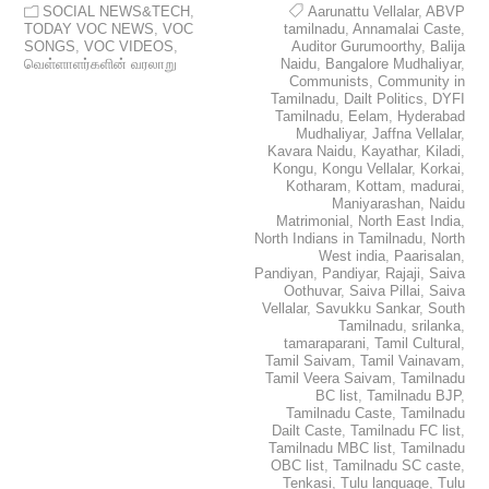
SOCIAL NEWS&TECH
,
Aarunattu Vellalar
,
ABVP
TODAY VOC NEWS
,
VOC
tamilnadu
,
Annamalai Caste
,
SONGS
,
VOC VIDEOS
,
Auditor Gurumoorthy
,
Balija
வெள்ளாளர்களின் வரலாறு
Naidu
,
Bangalore Mudhaliyar
,
Communists
,
Community in
Tamilnadu
,
Dailt Politics
,
DYFI
Tamilnadu
,
Eelam
,
Hyderabad
Mudhaliyar
,
Jaffna Vellalar
,
Kavara Naidu
,
Kayathar
,
Kiladi
,
Kongu
,
Kongu Vellalar
,
Korkai
,
Kotharam
,
Kottam
,
madurai
,
Maniyarashan
,
Naidu
Matrimonial
,
North East India
,
North Indians in Tamilnadu
,
North
West india
,
Paarisalan
,
Pandiyan
,
Pandiyar
,
Rajaji
,
Saiva
Oothuvar
,
Saiva Pillai
,
Saiva
Vellalar
,
Savukku Sankar
,
South
Tamilnadu
,
srilanka
,
tamaraparani
,
Tamil Cultural
,
Tamil Saivam
,
Tamil Vainavam
,
Tamil Veera Saivam
,
Tamilnadu
BC list
,
Tamilnadu BJP
,
Tamilnadu Caste
,
Tamilnadu
Dailt Caste
,
Tamilnadu FC list
,
Tamilnadu MBC list
,
Tamilnadu
OBC list
,
Tamilnadu SC caste
,
Tenkasi
,
Tulu language
,
Tulu