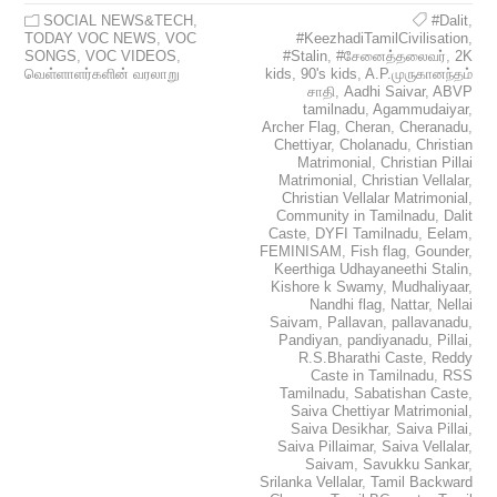
SOCIAL NEWS&TECH
,
#Dalit
,
TODAY VOC NEWS
,
VOC
#KeezhadiTamilCivilisation
,
SONGS
,
VOC VIDEOS
,
#Stalin
,
#சேனைத்தலைவர்
,
2K
வெள்ளாளர்களின் வரலாறு
kids
,
90's kids
,
A.P.முருகானந்தம்
சாதி
,
Aadhi Saivar
,
ABVP
tamilnadu
,
Agammudaiyar
,
Archer Flag
,
Cheran
,
Cheranadu
,
Chettiyar
,
Cholanadu
,
Christian
Matrimonial
,
Christian Pillai
Matrimonial
,
Christian Vellalar
,
Christian Vellalar Matrimonial
,
Community in Tamilnadu
,
Dalit
Caste
,
DYFI Tamilnadu
,
Eelam
,
FEMINISAM
,
Fish flag
,
Gounder
,
Keerthiga Udhayaneethi Stalin
,
Kishore k Swamy
,
Mudhaliyaar
,
Nandhi flag
,
Nattar
,
Nellai
Saivam
,
Pallavan
,
pallavanadu
,
Pandiyan
,
pandiyanadu
,
Pillai
,
R.S.Bharathi Caste
,
Reddy
Caste in Tamilnadu
,
RSS
Tamilnadu
,
Sabatishan Caste
,
Saiva Chettiyar Matrimonial
,
Saiva Desikhar
,
Saiva Pillai
,
Saiva Pillaimar
,
Saiva Vellalar
,
Saivam
,
Savukku Sankar
,
Srilanka Vellalar
,
Tamil Backward