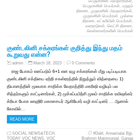
பெருமாளின் அவதாரங்கள்
,
பெருமாளின் பெயர்கள்
,
மருதம்
திணை
,
முருகனின் அவதாரங்கள்
,
முருகனின் பெயர்கள்
,
முல்லை
திணை
,
லட்சுமியின் பெயர்கள்
,
வளநாடுகள்
,
வெட்சி திணை
,
வெள்ளாளர்களின் பெயர்கள்
குண்டலினி சக்கரங்கள் குறித்து இந்து மதம்
கூறுவது என்ன?
March 18, 2023
0 Comments
admin
ராஜ யோகம் எனப்படும் 6+1 என ஏழு சக்கரங்கள் மீது படிப்படியாக
குண்டலினி சக்தியை ஏற்றி சகஸ்ரரத்தில் நிறுத்தும் வித்தையை 1)
தியானத்தின் மூலமாக சாதிக்க வேதாத்திரி மகரிஷி வழியும் பல
சித்தர்களும் காட்டினார்கள், 2) மூச்சுப்பயிற்சி மூலம் சாதிக்க ரவிஷங்கர்
க்ரியா யோக லாஹிரி மகாசையர் ஆகியோர் வழி காட்டினர் … ஆனால்
கோவில்…
READ MORE
SOCIAL NEWS&TECH
,
#Dalit
,
Annamalai Bjp
,
TODAY VOC NEWS
,
VOC
Brahmin Matrimonial
,
Ganga