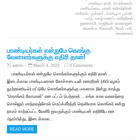
பாண்டிய நாடு
,
பௌர்ணமி
,
மணியம்மை
,
மதன் ரவிசந்திரன்
,
மாதேஸ்
,
முக்தார்
,
மெகபூபா முப்தி
,
யாழ்
,
யாழ்பாணம்
,
ரவீந்திரன்
துரைசாமி
,
ராஜவேல் நாகராஜன்
,
வெண்பா கீதாயன்
,
வேள் பாரி
,
வைணவம்
பாண்டியர்கள் என்றுமே கொங்கு
வேளாளர்களுக்கு எதிரி தான்!
March 4, 2023
0 Comments
admin
பாண்டியர்கள் என்றுமே கொங்கர்களுக்கும் எதிரி தான்…
இடைக்கால பாண்டியனான கோச்சடையன் ரணதீரன் (கிபி ஏழாம்
நூற்றாண்டில்) மட்டுமே கொங்கர்களுக்கு மகனாக நின்று காத்து
“கொங்கர் கோமான்” என பட்டம் பெற்றான்… சங்க கால வரலாற்றை
சொல்லும் மாந்தரஞ்சேரல் மெய்க்கீர்த்தி தெளிவாக கொங்கர் என்று
நாமம் சாற்றப்பட்ட வேளிர் ஐவருக்கும் பாண்டியன் எதிரியே என
ஆரம்பித்து, இடைக்கால…
READ MORE