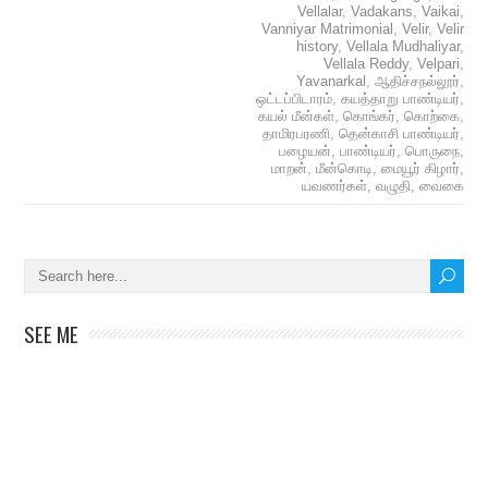
Vellalar
,
Vadakans
,
Vaikai
,
Vanniyar Matrimonial
,
Velir
,
Velir
history
,
Vellala Mudhaliyar
,
Vellala Reddy
,
Velpari
,
Yavanarkal
,
ஆதிச்சநல்லூர்
,
ஒட்டப்பிடாரம்
,
கயத்தாறு பாண்டியர்
,
கயல் மீன்கள்
,
கொங்கர்
,
கொற்கை
,
தாமிரபரணி
,
தென்காசி பாண்டியர்
,
பழையன்
,
பாண்டியர்
,
பொருநை
,
மாறன்
,
மீன்கொடி
,
மையூர் கிழார்
,
யவணர்கள்
,
வழுதி
,
வைகை
SEE ME