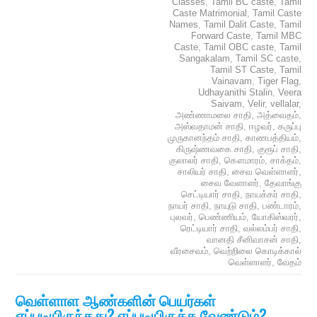
Classes
,
Tamil BC caste
,
Tamil
Caste Matrimonial
,
Tamil Caste
Names
,
Tamil Dalit Caste
,
Tamil
Forward Caste
,
Tamil MBC
Caste
,
Tamil OBC caste
,
Tamil
Sangakalam
,
Tamil SC caste
,
Tamil ST Caste
,
Tamil
Vainavam
,
Tiger Flag
,
Udhayanithi Stalin
,
Veera
Saivam
,
Velir
,
vellalar
,
அண்ணாமலை சாதி
,
அத்வைதம்
,
அஸ்வதாமன் சாதி
,
ஈழவர்
,
கருப்பு
முருகானந்தம் சாதி
,
காணபத்தியம்
,
கிருஷ்ணவகை சாதி
,
குரூப் சாதி
,
குலாலர் சாதி
,
கௌமாரம்
,
சாக்தம்
,
சாலியர் சாதி
,
சைவ வெள்ளாளர்
,
சைவ வேளாளர்
,
தேவாங்கு
செட்டியார் சாதி
,
நாயக்கர் சாதி
,
நாயர் சாதி
,
நாயுடு சாதி
,
பண்டாரம்
,
புலவர்
,
பெண்ணியம்
,
யோகிஸ்வரர்
,
ரெட்டியார் சாதி
,
வல்லம்பர் சாதி
,
வானதி சீனிவாசன் சாதி
,
வீரசைவம்
,
வெற்றிலை கொடிக்கால்
வெள்ளாளர்
,
வேதம்
வெள்ளாள ஆண்களின் பெயர்கள்
எப்படியிருந்தது? எப்படியிருக்க வேண்டும்?