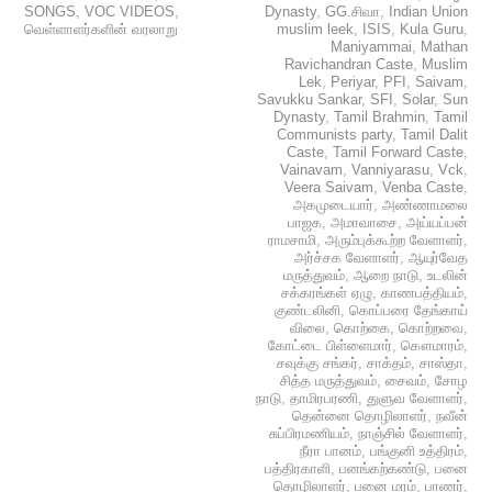
SONGS
,
VOC VIDEOS
,
Dynasty
,
GG.சிவா
,
Indian Union
வெள்ளாளர்களின் வரலாறு
muslim leek
,
ISIS
,
Kula Guru
,
Maniyammai
,
Mathan
Ravichandran Caste
,
Muslim
Lek
,
Periyar
,
PFI
,
Saivam
,
Savukku Sankar
,
SFI
,
Solar
,
Sun
Dynasty
,
Tamil Brahmin
,
Tamil
Communists party
,
Tamil Dalit
Caste
,
Tamil Forward Caste
,
Vainavam
,
Vanniyarasu
,
Vck
,
Veera Saivam
,
Venba Caste
,
அகமுடையார்
,
அண்ணாமலை
பாஜக
,
அமாவாசை
,
அய்யப்பன்
ராமசாமி
,
அரும்புக்கூற்ற வேளாளர்
,
அர்ச்சக வேளாளர்
,
ஆயுர்வேத
மருத்துவம்
,
ஆறை நாடு
,
உடலின்
சக்கரங்கள் ஏழு
,
காணபத்தியம்
,
குண்டலினி
,
கொப்பரை தேங்காய்
விலை
,
கொற்கை
,
கொற்றவை
,
கோட்டை பிள்ளைமார்
,
கௌமாரம்
,
சவுக்கு சங்கர்
,
சாக்தம்
,
சாஸ்தா
,
சித்த மருத்துவம்
,
சைவம்
,
சோழ
நாடு
,
தாமிரபரணி
,
துளுவ வேளாளர்
,
தென்னை தொழிலாளர்
,
நவீன்
சுப்பிரமணியம்
,
நாஞ்சில் வேளாளர்
,
நீரா பானம்
,
பங்குனி உத்திரம்
,
பத்திரகாளி
,
பனங்கற்கண்டு
,
பனை
தொழிலாளர்
,
பனை மரம்
,
பாணர்
,