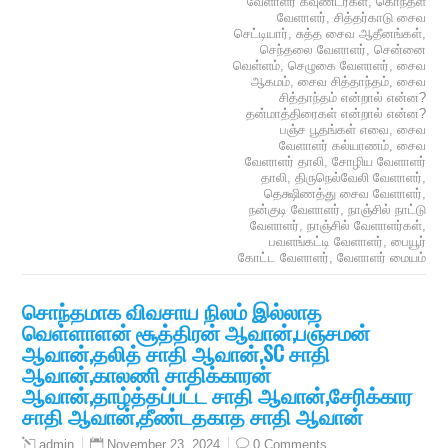
வேளாளர் கவுண்டர்கள்
,
கொந்தள
வேளாளர்
,
சித்தர்காடு சைவ
செட்டியார்
,
சுத்த சைவ ஆதீனங்கள்
,
செந்தலை வேளாளர்
,
சென்னை
வெள்ளம்
,
செழுகை வேளாளர்
,
சைவ
ஆகமம்
,
சைவ சித்தாந்தம்
,
சைவ
சித்தாந்தம் என்றால் என்ன?
தன்மாத்திரைகள் என்றால் என்ன?
பஞ்ச பூதங்கள் எவை
,
சைவ
வேளாளர் கல்யாணம்
,
சைவ
வேளாளர் தாலி
,
சோழிய வேளாளர்
தாலி
,
திருநெல்வேலி வேளாளர்
,
தெக்ஷிணத்து சைவ வேளாளர்
,
நன்குடி வேளாளர்
,
நாஞ்சில் நாட்டு
வேளாளர்
,
நாஞ்சில் வேளாளர்கள்
,
பவளங்கட்டி வேளாளர்
,
பையூர்
கோட்ட வேளாளர்
,
வேளாளர் மையம்
சொந்தமாக விவசாய நிலம் இல்லாத
வெள்ளாளன் சூத்திரன் ஆவான்,பஞ்சமன்
ஆவான்,தலித் சாதி ஆவான்,SC சாதி
ஆவான்,காலணி சாதிக்காரன்
ஆவான்,தாழ்த்தப்பட்ட சாதி ஆவான்,சேரிக்கார
சாதி ஆவான்,தீண்டதகாத சாதி ஆவான்
November 23, 2024
0 Comments
admin