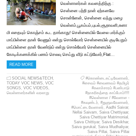
வெள்ளாளர்கள் கவனத்திற்கு :
சென்னை பற்றி நான் ஏற்கனவே
சொன்னேன், சென்னை வந்து மழை
வெள்ளம்,பூகம்பம்,புயல்,சூறாவளி,சுனா
மி எதையும் கொஞ்சம் கூட தாங்காது! சென்னையில் வேலை பார்க்கும்
மாப்பிள்ளை தான் வேணும் என்று சொல்வோர் சென்னையில் குடியேறும்
மாப்பிள்ளை தான் வேண்டும் என்று சொல்வோர் சென்னையில்
கோடிக்கணக்கில் பணம் செலவு செய்து வீடு கட்டுவோர்,Flat…
READ MORE
SOCIAL NEWS&TECH
,
#கொண்டைகட்டிவேளாளர்
,
TODAY VOC NEWS
,
VOC
#சைவம் #வைணவம் #தமிழர்
SONGS
,
VOC VIDEOS
,
#கலாச்சாரம் #பண்பாடு
வெள்ளாளர்களின் வரலாறு
#நாகரிகத்தை காப்போம்!!!!
#வெள்ளாள / #வேளாள -
#கவுண்டர்
,
#துளுவவேளாளர்
,
#மொட்டைவேளாளர்
,
Aadhi Saivar
,
Nellai Saivam
,
Saiva Chettiyaar
,
Saiva Chettiyar Matrimonial
,
Saiva Chittiyar
,
Saiva Desikhar
,
Saiva gurukal
,
Saiva Mudhaliyar
,
Saiva Pillai
,
Saiva Pillai