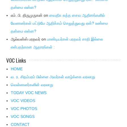
தன்மை என்ன?
எம். பி. திருமுருகன்
on
வைதீக சுத்த சைவ ஆதீனங்களில்
வேளாளர்கள் மட்டுமே ஆதிக்கம் செலுத்துவது ஏன்? உண்மை
தன்மை என்ன?
ஆல்வன்ஸ் பரதவர்
on
பாண்டியர்கள் பரதவர் சாதி இல்லை
என்பதற்கான ஆதாரங்கள் :
VOC Links
HOME
வ. உ. சிதம்பரம் பிள்ளை அவர்கள் வாழ்க்கை வரலாறு
வெள்ளாளர்களின் வரலாறு
TODAY VOC NEWS
VOC VIDEOS
VOC PHOTOS
VOC SONGS
CONTACT