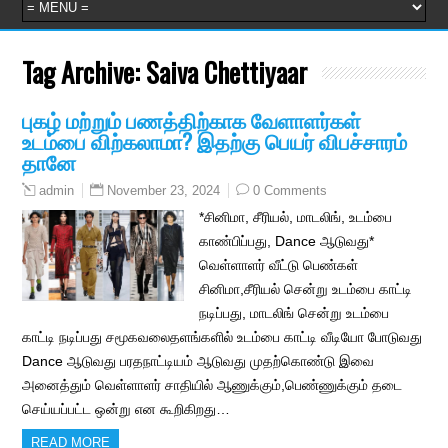
Tag Archive:
Saiva Chettiyaar
புகழ் மற்றும் பணத்திற்காக வேளாளர்கள்
உடம்பை விற்கலாமா? இதற்கு பெயர் விபச்சாரம்
தானே
November 23, 2024
0 Comments
admin
*சினிமா, சீரியல், மாடலிங், உடம்பை
காண்பிப்பது, Dance ஆடுவது*
வெள்ளாளர் வீட்டு பெண்கள்
சினிமா,சீரியல் சென்று உடம்பை காட்டி
நடிப்பது, மாடலிங் சென்று உடம்பை
காட்டி நடிப்பது சமூகவலைதளங்களில் உடம்பை காட்டி வீடியோ போடுவது
Dance ஆடுவது பரதநாட்டியம் ஆடுவது முதற்கொண்டு இவை
அனைத்தும் வெள்ளாளர் சாதியில் ஆணுக்கும்,பெண்ணுக்கும் தடை
செய்யப்பட்ட ஒன்று என கூறிகிறது…
READ MORE