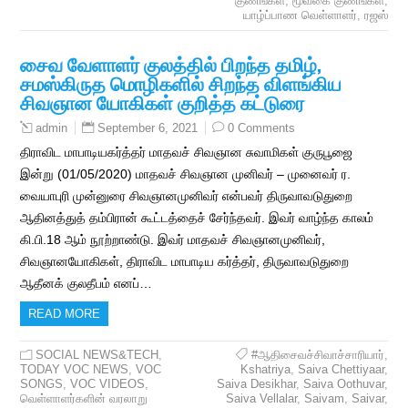
குணங்கள்
,
மூவகை குணங்கள்
,
யாழ்ப்பாண வெள்ளாளர்
,
ரஜஸ்
சைவ வேளாளர் குலத்தில் பிறந்த தமிழ்,
சமஸ்கிருத மொழிகளில் சிறந்த விளங்கிய
சிவஞான யோகிகள் குறித்த கட்டுரை
September 6, 2021
0 Comments
admin
திராவிட மாபாடியகர்த்தர் மாதவச் சிவஞான சுவாமிகள் குருபூஜை
இன்று (01/05/2020) மாதவச் சிவஞான முனிவர் – முனைவர் ர.
வையாபுரி முன்னுரை சிவஞானமுனிவர் என்பவர் திருவாவடுதுறை
ஆதினத்துத் தம்பிரான் கூட்டத்தைச் சேர்ந்தவர். இவர் வாழ்ந்த காலம்
கி.பி.18 ஆம் நூற்றாண்டு. இவர் மாதவச் சிவஞானமுனிவர்,
சிவஞானயோகிகள், திராவிட மாபாடிய கர்த்தர், திருவாவடுதுறை
ஆதீனக் குலதீபம் எனப்…
READ MORE
SOCIAL NEWS&TECH
,
#ஆதிசைவச்சிவாச்சாரியார்
,
TODAY VOC NEWS
,
VOC
Kshatriya
,
Saiva Chettiyaar
,
SONGS
,
VOC VIDEOS
,
Saiva Desikhar
,
Saiva Oothuvar
,
வெள்ளாளர்களின் வரலாறு
Saiva Vellalar
,
Saivam
,
Saivar
,