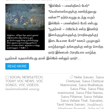
*இஸ்ரேல் – பாலஸ்தீனம் போர்*
*வெள்ளாளர்களுக்கு உணர்த்துவது
என்ன?* தற்பொழுது நடந்து வரும்
இஸ்ரேல் – பாலஸ்தீனம் போர் என்பது
*யூதர்கள் – அரேபியர் என்ற இரண்டு
இனக்குழுக்களுக்கு (சாதிகளுக்கு)
இடையேயான போர்* உலகம் முழுவதும்
வாழ்ந்தாலும் தங்களுக்கு என்று சொந்த
நாடு இல்லாமல் அகதியாக வாழ்ந்த
யூதர்கள் உருவாக்கியது தான் இஸ்ரேல் என்னும் நாடு!…
READ MORE
SOCIAL NEWS&TECH
,
Nellai Saivam
,
Saiva
TODAY VOC NEWS
,
VOC
Chettiyaar
,
Saiva Chettiyar
SONGS
,
VOC VIDEOS
,
Matrimonial
,
Saiva Mudhaliyar
,
வெள்ளாளர்களின் வரலாறு
Saiva Pillai
,
Saiva Pillai
matrimonial
,
Saiva Pillai Names
,
Saiva Pillaimar
,
Saiva Vellalar
,
Saiva Vellalar Thali
,
Saivaties
,
Tamil Veera Saivam
,
அகதீஸ்வரம்
,
அச்சுக்கரை வேளாளர்
,
அஞ்சு நாட்டு