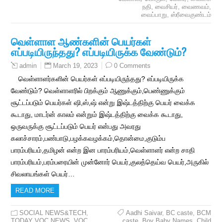
நதி
,
வைசியர்
,
வைணவம்
,
வைப்பாறு
,
ஸ்ரீவைகுண்டம்
வெள்ளாள ஆண்களின் பெயர்கள்
எப்படியிருந்தது? எப்படியிருக்க வேண்டும்?
March 19, 2023
0 Comments
admin
வெள்ளாளர்களின் பெயர்கள் எப்படியிருந்தது? எப்படியிருக்க
வேண்டும்? வெள்ளாளரில் பிறக்கும் ஆணுக்கும்,பெண்ணுக்கும்
சூட்டப்படும் பெயர்கள் ஷி,ஸ்,ஷ் என்று இஷ்டத்திற்கு பெயர் வைக்க
கூடாது, மாடர்ன் காலம் என்றும் இஷ்டத்திற்கு வைக்க கூடாது,
ஒருவருக்கு சூட்டப்படும் பெயர் என்பது அவரது
கலாச்சாரம்,பண்பாடு,பழக்கவழக்கம்,தொன்மை,குடும்ப
பாரம்பரியம்,தமிழன் என்ற இன பாரம்பரியம்,வெள்ளாளர் என்ற சாதி
பாரம்பரியம்,பரம்பரையின் முன்னோர் பெயர்,குலத்தெய்வ பெயர்,அருகில்
சிவலாயங்கள் பெயர்…
READ MORE
SOCIAL NEWS&TECH
,
Aadhi Saivar
,
BC caste
,
BCM
TODAY VOC NEWS
,
VOC
caste
,
Boy Baby Names
,
Child