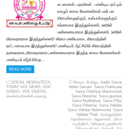
கடமைகள், பதவிகள் : பாண்டிய நாட்டில்
வாழும் சைவ வேளாளர்கள் பலர் பல
கிராமங்களுக்கும், கஸ்பாக்களுக்கும்
கர்ணமாக இருந்துள்ளனர், ஊரின்
பண்ணையாராக இருந்துள்ளனர், ஊரின்
மிராசுதாரராக இருந்துள்ளனர்! கிராம மணியமாக, கிராமத்தின்
நாட்டாமையாக இருந்துள்ளனர்! பாண்டியர் ஆட்சியில் கிராமத்தின்
தலைவராக,மிராசுதாரராக,பண்ணையாராக இருந்த சைவ வேளாளர்கள்
பாண்டியர் வீழ்ச்சிக்கு…
READ MORE
SOCIAL NEWS&TECH
,
#கவுரா
,
#பலிஜா
,
Aadhi Saivar
,
TODAY VOC NEWS
,
VOC
Nellai Saivam
,
Saiva Chettiyaar
,
SONGS
,
VOC VIDEOS
,
Saiva Chettiyar Matrimonial
,
வெள்ளாளர்களின் வரலாறு
Saiva Desikhar
,
Saiva gurukal
,
Saiva Mudhaliyar
,
Saiva Pillai
,
Saiva Pillaimar
,
Saiva Vellalar
,
Saiva Vellalar Matrimonial
,
Saiva
Vellalar Thali
,
அசத்சூத்திரர்
,
அநாதிசைவம்
,
அனுசைவர்
,
அம்பா
சமுத்திரம்
,
அரியநாத முதலியார்
,
அரியநாயகிபுரம்
,
ஆத்தூர்
,
ஆய்