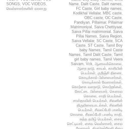
SONGS
,
VOC VIDEOS
,
Name
,
Dalit Caste
,
Dalit names
,
வெள்ளாளர்களின் வரலாறு
FC Caste
,
Girl baby names
,
Kodikhal Vellalar
,
MBC caste
,
OBC caste
,
OC Caste
,
Pandiyan
,
Pillaimar
,
Pillaimar
Matrimoniyal
,
Saiva Chettiyaar
,
Saiva Pillai matrimonial
,
Saiva
Pillai Names
,
Saiva Region
,
Saiva Vellalar
,
SC Caste
,
SCA
Caste
,
ST Caste
,
Tamil Boy
baby Names
,
Tamil Caste
Names
,
Tamil Dalit Caste
,
Tamil
girl baby names
,
Tamil Veera
Saivam
,
Vck
,
ஆணவக்கொலை
,
ஆறை நாடு
,
காயல்
,
காளியின்
பெயர்கள்
,
குறிஞ்சி திணை
,
கொடிக்கால் பிள்ளைமார்கள்
,
கொடிக்கால் வேளாளர்கள்
,
கொற்கை வளநாடு
,
கொற்றங்கள்
,
கோட்டை பிள்ளைமார்
,
கௌரவ
கொலை
,
சாதி பெயர்கள்
,
சாஸ்தாவின் பெயர்கள்
,
சிவனின்
திருவிளையாடல்கள்
,
சிவனின்
பெயர்கள்
,
சீவலப்பேரி பாண்டி
கொலை
,
சீவலப்பேரி பாண்டி சாதி
,
சுத்த தமிழ் பெயர்கள்
,
சைவ
செட்டியார்
,
சைவ வெள்ளாளர்
,
சைவ
வேளாளர்
,
திருநெல்வேலி சீமை