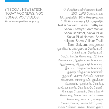
SOCIAL NEWS&TECH
,
#ஆதிசைவச்சிவாச்சாரியார்
,
TODAY VOC NEWS
,
VOC
10% EWS பொருளாதார
SONGS
,
VOC VIDEOS
,
இடஒதுக்கீடு
,
10% Reservation
,
வெள்ளாளர்களின் வரலாறு
10% பொருளாதார இடஒதுக்கீடு
,
Nellai Saivam
,
Saiva Chettiyaar
,
Saiva Chettiyar Matrimonial
,
Saiva Desikhar
,
Saiva Pillai
,
Saiva Pillai Names
,
Saiva
religion
,
Saiva Vellalar Thali
,
Tamil Saivam
,
அகமுடைய
முதலியார்
,
அகமுடைய வெள்ளாளர்
,
அச்சுக்கரை வெள்ளாளர்
,
அரும்புக்கூற்ற வேளாளர்
,
அர்ச்சக
வெள்ளாளர்
,
ஆதிகாராள வேளாளர்
,
ஆதிசைவர்
,
ஆறுநாட்டு வேளாளர்
,
இரட்டை சங்கு பால வேளாளர்
,
ஒற்றை சங்கு பால வேளாளர்
,
ஓதுவார்
,
காணபத்தியம்
,
காராள
வேளாளர்
,
காளாமுகம்
,
குடிக்கார
வேளாளர்
,
குருக்கள்
,
கொங்கு
குலக்குருக்கள்
,
கொங்கு செட்டியார்
,
கொங்கு வேளாளர்
,
கொடிக்கால்
வேளாளர்
,
கொண்டை கட்டி சைவ
வேளாளர்
,
சமணம்
,
சாக்தம்
,
சிவாச்சாரியார்
,
சைவ செட்டியார்
,
சைவ பிள்ளை
,
சைவ பிள்ளை தாலி
,