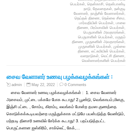
பெயர்கள்
,
தென்காசி
,
தென்பாண்டி
நாடு
,
தேவதைகள்
,
நன்குடி
வேளாளர்
,
நாஞ்சில் வேளாளர்கள்
,
நெய்தல் திணை
,
நெல்லை சீமை
,
பார்வதியின் பெயர்கள்
,
பாலை
திணை
,
பிரம்மாவின் பெயர்கள்
,
பெருமாளின் அவதாரங்கள்
,
பெருமாளின் பெயர்கள்
,
மருதம்
திணை
,
முருகனின் அவதாரங்கள்
,
முருகனின் பெயர்கள்
,
முல்லை
திணை
,
லட்சுமியின் பெயர்கள்
,
வளநாடுகள்
,
வெட்சி திணை
,
வெள்ளாளர்களின் பெயர்கள்
சைவ வேளாளர் உணவு பழக்கவழக்கங்கள் :
May 22, 2022
0 Comments
admin
சைவ வேளாளர் உணவு பழக்கவழக்கங்கள் : 1. சைவ வேளாளர்
அசைவம், முட்டை பக்கமே போக கூடாது! 2.பூண்டு, வெங்காயம்,மிளகு,
இஞ்சி பட்டை , சோம்பு, கிராம்பு, லவங்கம் போன்ற தமஸ குணத்தை
கொடுக்கக்கூடியவற்றை மருந்துக்காக மட்டுமே பயன்படுத்த வேண்டும்,
மற்றபடி தினசரி உணவில் சேர்க்க கூடாது! 3. பதப்படுத்தபட்ட
பொருட்களான ஐஸ்கிரிம், சாக்லெட், கேக்,…