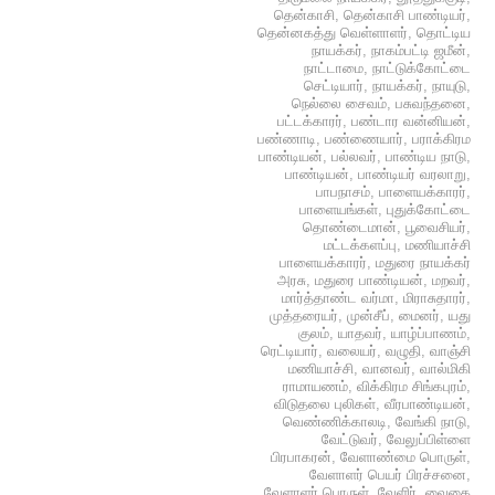
தென்காசி
,
தென்காசி பாண்டியர்
,
தென்னகத்து வெள்ளாளர்
,
தொட்டிய
நாயக்கர்
,
நாகம்பட்டி ஜமீன்
,
நாட்டாமை
,
நாட்டுக்கோட்டை
செட்டியார்
,
நாயக்கர்
,
நாயுடு
,
நெல்லை சைவம்
,
பசுவந்தனை
,
பட்டக்காரர்
,
பண்டார வன்னியன்
,
பண்ணாடி
,
பண்ணையார்
,
பராக்கிரம
பாண்டியன்
,
பல்லவர்
,
பாண்டிய நாடு
,
பாண்டியன்
,
பாண்டியர் வரலாறு
,
பாபநாசம்
,
பாளையக்காரர்
,
பாளையங்கள்
,
புதுக்கோட்டை
தொண்டைமான்
,
பூவைசியர்
,
மட்டக்களப்பு
,
மணியாச்சி
பாளையக்காரர்
,
மதுரை நாயக்கர்
அரசு
,
மதுரை பாண்டியன்
,
மறவர்
,
மார்த்தாண்ட வர்மா
,
மிராசுதாரர்
,
முத்தரையர்
,
முன்சீப்
,
மைனர்
,
யது
குலம்
,
யாதவர்
,
யாழ்ப்பாணம்
,
ரெட்டியார்
,
வலையர்
,
வழுதி
,
வாஞ்சி
மணியாச்சி
,
வானவர்
,
வால்மிகி
ராமாயணம்
,
விக்கிரம சிங்கபுரம்
,
விடுதலை புலிகள்
,
வீரபாண்டியன்
,
வெண்ணிக்காலடி
,
வேங்கி நாடு
,
வேட்டுவர்
,
வேலுப்பிள்ளை
பிரபாகரன்
,
வேளாண்மை பொருள்
,
வேளாளர் பெயர் பிரச்சனை
,
வேளாளர் பொருள்
,
வேளிர்
,
வைகை