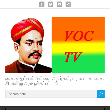
வ. உ. சிதம்பரம் பிள்ளை அவர்கள், பிரபலமாக ‘வ. உ.
சி’ என்று அழைக்கப்பட்டார்