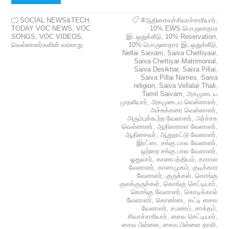
SOCIAL NEWS&TECH
,
#ஆதிசைவச்சிவாச்சாரியார்
,
TODAY VOC NEWS
,
VOC
10% EWS பொருளாதார
SONGS
,
VOC VIDEOS
,
இடஒதுக்கீடு
,
10% Reservation
,
வெள்ளாளர்களின் வரலாறு
10% பொருளாதார இடஒதுக்கீடு
,
Nellai Saivam
,
Saiva Chettiyaar
,
Saiva Chettiyar Matrimonial
,
Saiva Desikhar
,
Saiva Pillai
,
Saiva Pillai Names
,
Saiva
religion
,
Saiva Vellalar Thali
,
Tamil Saivam
,
அகமுடைய
முதலியார்
,
அகமுடைய வெள்ளாளர்
,
அச்சுக்கரை வெள்ளாளர்
,
அரும்புக்கூற்ற வேளாளர்
,
அர்ச்சக
வெள்ளாளர்
,
ஆதிகாராள வேளாளர்
,
ஆதிசைவர்
,
ஆறுநாட்டு வேளாளர்
,
இரட்டை சங்கு பால வேளாளர்
,
ஒற்றை சங்கு பால வேளாளர்
,
ஓதுவார்
,
காணபத்தியம்
,
காராள
வேளாளர்
,
காளாமுகம்
,
குடிக்கார
வேளாளர்
,
குருக்கள்
,
கொங்கு
குலக்குருக்கள்
,
கொங்கு செட்டியார்
,
கொங்கு வேளாளர்
,
கொடிக்கால்
வேளாளர்
,
கொண்டை கட்டி சைவ
வேளாளர்
,
சமணம்
,
சாக்தம்
,
சிவாச்சாரியார்
,
சைவ செட்டியார்
,
சைவ பிள்ளை
,
சைவ பிள்ளை தாலி
,