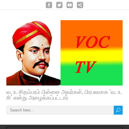
வ. உ. சிதம்பரம் பிள்ளை அவர்கள், பிரபலமாக ‘வ. உ.
சி’ என்று அழைக்கப்பட்டார்