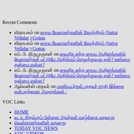
Recent Comments
விநாயகம்
on
சைவ வேளாளர்களின் கோத்திரம் (Saiva
Vellalar ) Gotras
விநாயகம்
on
சைவ வேளாளர்களின் கோத்திரம் (Saiva
Vellalar ) Gotras
எம். பி. திருமுருகன்
on
வைதீக சுத்த சைவ ஆதீனங்களில்
வேளாளர்கள் மட்டுமே ஆதிக்கம் செலுத்துவது ஏன்? உண்மை
தன்மை என்ன?
எம். பி. திருமுருகன்
on
வைதீக சுத்த சைவ ஆதீனங்களில்
வேளாளர்கள் மட்டுமே ஆதிக்கம் செலுத்துவது ஏன்? உண்மை
தன்மை என்ன?
ஆல்வன்ஸ் பரதவர்
on
பாண்டியர்கள் பரதவர் சாதி இல்லை
என்பதற்கான ஆதாரங்கள் :
VOC Links
HOME
வ. உ. சிதம்பரம் பிள்ளை அவர்கள் வாழ்க்கை வரலாறு
வெள்ளாளர்களின் வரலாறு
TODAY VOC NEWS
VOC VIDEOS