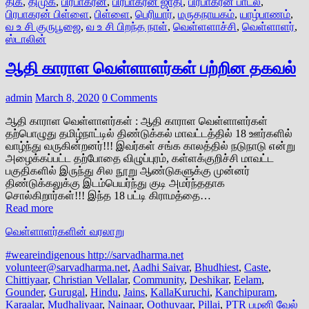
திக
,
திமுக
,
பிரபாகரன்
,
பிரபாகரன் ஜாதி
,
பிரபாகரன் பாடல்
,
பிரபாகரன் பிள்ளை
,
பிள்ளை
,
பெரியார்
,
மருதநாயகம்
,
யாழ்பாணம்
,
வ உ சி குருபூஜை
,
வ உ சி பிறந்த நாள்
,
வெள்ளளாச்சி
,
வெள்ளாளர்
,
ஸ்டாலின்
ஆதி காராள வெள்ளாளர்கள் பற்றின தகவல்
admin
March 8, 2020
0 Comments
ஆதி காராள வெள்ளாளர்கள் : ஆதி காராள வெள்ளாளர்கள்
தற்பொழுது தமிழ்நாட்டில் திண்டுக்கல் மாவட்டத்தில் 18 ஊர்களில்
வாழ்ந்து வருகின்றனர்!!! இவர்கள் சங்க காலத்தில் நடுநாடு என்று
அழைக்கப்பட்ட தற்போதை விழுப்புரம், கள்ளக்குறிச்சி மாவட்ட
பகுதிகளில் இருந்து சில நூறு ஆண்டுகளுக்கு முன்னர்
திண்டுக்கலுக்கு இடம்பெயர்ந்து குடி அமர்ந்ததாக
சொல்கிறார்கள்!!! இந்த 18 பட்டி கிராமத்தை…
Read more
வெள்ளாளர்களின் வரலாறு
#weareindigenous http://sarvadharma.net
volunteer@sarvadharma.net
,
Aadhi Saivar
,
Bhudhiest
,
Caste
,
Chittiyaar
,
Christian Vellalar
,
Community
,
Deshikar
,
Eelam
,
Gounder
,
Gurugal
,
Hindu
,
Jains
,
KallaKuruchi
,
Kanchipuram
,
Karaalar
,
Mudhaliyaar
,
Nainaar
,
Oothuvaar
,
Pillai
,
PTR பழனி வேல்