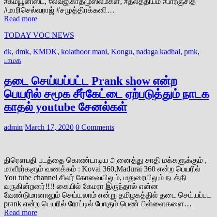
#கம்யூனிஸட், #லவ்ஜிகாத்மூஸ்லீம்கள், #தலீத்தியம் #பாரஞ்சித்
#மாரிசெல்வராஜ் #சமுத்திரக்கனி…
Read more
TODAY VOC NEWS
dk
,
dmk
,
KMDK
,
kolathoor mani
,
Kongu
,
nadaga kadhal
,
pmk
,
பாமக
தடை செய்யப்பட்ட Prank show என்ற
பெயரில் சமூக சீர்கேட்டை ஏற்படுத்தும் நாடக
காதல் youtube சேனல்கள்
admin
March 17, 2020
0 Comments
திரௌபதி படத்தை கொண்டாடிய அனைத்து சாதி மக்களுக்கும் ,
மாவீரர்களும் வணக்கம் : Kovai 360,Madurai 360 என்ற பெயரில்
You tube channel சிலர் கோவையிலும், மதுரையிலும் நடத்தி
வருகின்றனர்!!!! கையில் கேமரா இருந்தால் என்ன
வேண்டுமானாலும் செய்யலாம் என்று தமிழகத்தில் தடை செய்யப்பட
prank என்ற பெயரில் ரோட்டில் போகும் பெண் பிள்ளைகளை…
Read more