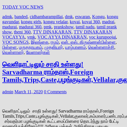
TODAY VOC NEWS
admk
,
banded
,
cidhambarampillai
,
dmk
,
eswaran
,
Kongu
,
kongu
gavundar
,
kongu girls
,
kongu velalar
,
kovai
,
kovai 360
,
madrai
,
madurai
,
madurai 360
,
pmk
,
prankshow
,
tamil nadu
,
tamil prank
show
,
theni 360
,
TTV DINAKARAN
,
TTV DINAKARAN
VOCAYYA
,
vmk
,
VOC AYYA DINAKRAN
,
voc kurupoojai
,
VOC SONGS
,
இலங்கை
,
ஈழம்
,
என். எஸ். கிருஷ்ணன்பிள்ளை
,
பிள்ளை
,
மருதநாயகம்
,
முதலியார்
,
யாழ்பாணம்
,
வெள்ளளாச்சி
,
வெள்ளாளர்
,
வேளாளர்கள்
வெளிநாட்டிலும் சாதி உள்ளது!
Sarvadharma ராம்தாஸ்,Foreign
Tamils,Trips,Caste,பழங்குடிகள்,Vellalar,க
admin
March 11, 2020
0 Comments
வெளிநாட்டிலும் சாதி உள்ளது! Sarvadharma ராம்தாஸ்,Foreign
Tamils,Trips,Caste,பழங்குடிகள்,Vellalar,குலாலர்,கம்மாளர்,பண்டாரம
சர்வதர்மா பழங்குடிகள் கூட்டமைப்பினரை தொடர்ந்து நாம் பேட்டி
காணவிருக்கிறோம்!!!! அனேக மக்கள் அறிந்திராத புதுபுது