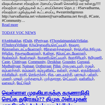
விஷயங்களை சர்வதர்மா அமைப்பு வெளி கொண்டு வர உள்ளது!!!!
சர்வதர்மா பழங்குடிகள் கூட்டமைப்பினரை தொடர : #Sarvadharma,
சர்வதர்மா பழங்குடிகள் கூட்டமைப்பு, #weareindigenous
http://sarvadharma.net volunteer@sarvadharma.net #சாதி, #Caste,
#Community…
Read more
TODAY VOC NEWS
#Ambhakhar
,
#Dalit
,
#Periyaar
,
#ThondaimandalaVellalar
,
#ThuluvaVellalar
,
#ஆயிரவைசியசெட்டியார்
,
#கவுரா
,
#கொண்டைகட்டிவேளாளர்
,
#சேனைத்தலைவர்
,
#தபெதிக #திமுக
,
#திவிக
,
#துளுவவேளாளர்
,
#பலிஜா
,
#மொட்டைவேளாளர்
,
#வல்லம்பர்
,
#வள்ளுவர்
,
#வாணிபசெட்டியார்
,
#வாதிரியார்
,
#வீரமணி
,
Caste
,
Chittiyaar
,
Community
,
Desikhar
,
Gounder
,
Gurugal
,
Mudhaliyaar
,
Nainaar
,
Oothuvaar
,
Pillai
,
அகமுடையார்
,
ஈழவர்
,
கம்பளத்தார்
,
கம்மவார்
,
கம்யூனிஸ்ட்
,
கள்ளர்
,
குறவர்
,
கைக்கோளர்
,
சக்கிலியர்
,
சாதி
,
செங்குந்தர்
,
திக
,
படையாச்சி
,
பறையர்
,
பள்ளர்
,
பாணர்
,
மறவர்
,
முத்தரையர்
,
முத்துராஜா
,
ரெட்டியார்
,
வன்னியர்
,
வலையர்
,
வேட்டுவர்
வெள்ளாள முதலியாருக்கு கருணாநிதி
செய்த துரோகம்?? திமுக அன்பழகன்