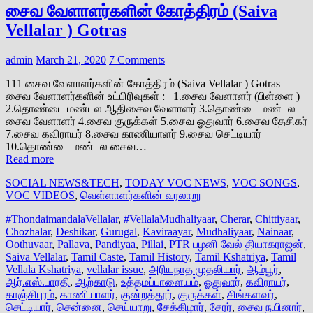
சைவ வேளாளர்களின் கோத்திரம் (Saiva
Vellalar ) Gotras
admin
March 21, 2020
7 Comments
111 சைவ வேளாளர்களின் கோத்திரம் (Saiva Vellalar ) Gotras
சைவ வேளாளர்களின் உட்பிரிவுகள் : 1.சைவ வேளாளர் (பிள்ளை )
2.தொண்டை மண்டல ஆதிசைவ வேளாளர் 3.தொண்டை மண்டல
சைவ வேளாளர் 4.சைவ குருக்கள் 5.சைவ ஓதுவார் 6.சைவ தேசிகர்
7.சைவ கவிராயர் 8.சைவ காணியாளர் 9.சைவ செட்டியார்
10.தொண்டை மண்டல சைவ…
Read more
SOCIAL NEWS&TECH
,
TODAY VOC NEWS
,
VOC SONGS
,
VOC VIDEOS
,
வெள்ளாளர்களின் வரலாறு
#ThondaimandalaVellalar
,
#VellalaMudhaliyaar
,
Cherar
,
Chittiyaar
,
Chozhalar
,
Deshikar
,
Gurugal
,
Kaviraayar
,
Mudhaliyaar
,
Nainaar
,
Oothuvaar
,
Pallava
,
Pandiyaa
,
Pillai
,
PTR பழனி வேல் தியாகராஜன்
,
Saiva Vellalar
,
Tamil Caste
,
Tamil History
,
Tamil Kshatriya
,
Tamil
Vellala Kshatriya
,
vellalar issue
,
அரியநாத முதலியார்
,
ஆம்பூர்
,
ஆர்.எஸ்.பாரதி
,
ஆற்காடு
,
உத்தமப்பாளையம்
,
ஓதுவார்
,
கவிராயர்
,
காஞ்சிபுரம்
,
காணியாளர்
,
குன்றத்தூர்
,
குருக்கள்
,
சிங்களவர்
,
செட்டியார்
,
சென்னை
,
செய்யாறு
,
சேக்கிழார்
,
சேரர்
,
சைவ நயினார்
,