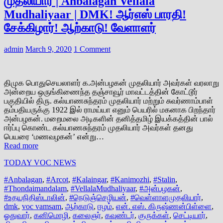
முதலியார் | Anbalagan Vellala
Mudhaliyaar | DMK! ஆர்எஸ் பாரதி!
சேக்கிழார்! ஆற்காடு! வேளாளர்
admin
March 9, 2020
1 Comment
திமுக பொதுசெயலாளர் க.அன்பழகன் முதலியார் அவர்கள் வரலாறு
அன்றைய ஒருங்கிணைந்த தஞ்சாவூர் மாவட்டத்தின் கோட்டூர்
பகுதியில் திரு. கல்யாணசுந்தரம் முதலியார் மற்றும் சுவர்ணாம்பாள்
தம்பதியருக்கு 1922 இல் ராமய்யா எனும் பெயரில் மகனாக பிறந்தார்
அன்பழகன். மறைமலை அடிகளின் தனித்தமிழ் இயக்கத்தின் பால்
ஈர்ப்பு கொண்ட கல்யாணசுந்தரம் முதலியார் அவர்கள் தனது
பெயரை ‘மணவழகன்’ என்று…
Read more
TODAY VOC NEWS
#Anbalagan
,
#Arcot
,
#Kalaingar
,
#Kanimozhi
,
#Stalin
,
#Thondaimandalam
,
#VellalaMudhaliyaar
,
#அன்பழகன்
,
#உதயநிதிஸ்டாலின்
,
#நெடுஞ்செழியன்
,
#வெள்ளாளமுதலியார்
,
dmk
,
voc vamsam
,
ஆற்காடு
,
ஈழம்
,
என். எஸ். கிருஷ்ணன்பிள்ளை
,
ஓதுவார்
,
கனிமொழி
,
கலைஞர்
,
கவுண்டர்
,
குருக்கள்
,
செட்டியார்
,