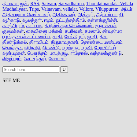
தியாகராஜன்
,
RSS
,
Saivam
,
Sarvadharma
,
Thondaimandala Vellala
Mudhaliyaar
,
Trips
,
Vainavam
,
vellalar
,
Vellore
,
Viluppuram
,
அப்பர்
,
ஆதிகாராள வெள்ளாளர்
,
ஆதிசைவர்
,
ஆத்தூர்
,
ஆர்எஸ் பாரதி
,
ஆற்காடு
,
ஆலத்தூர்
,
ஈழம்
,
ஒட்டஞ்சத்திரம்
,
கள்ளக்குறிச்சி
,
காஞ்சிபுரம்
,
காட்பாடி
,
கிறிஸ்த்துவ வெள்ளாளர்
,
குடிமக்கள்
,
குலமக்கள்
,
கைவினை மக்கள்
,
சபரிஷன்
,
சமணம்
,
சர்வதர்மா
பழங்குடிகள் கூட்டமைப்பு
,
சாதி
,
சேக்கிழார்
,
ஜாதி
,
திக
,
திண்டுக்கல்
,
திராவிடம்
,
திருநாவுகரசர்
,
தொண்டை மண்டலம்
,
தொல்குடி
,
நடுநாடு
,
நிகண்டு
,
பழங்குடி
,
பழனி
,
பேராசிரியர்
அன்பழகன்
,
பௌத்தம்
,
மரபுக்குடி
,
ராம்தாஸ்
,
வத்தலக்குண்டு
,
விழுப்புரம்
,
வேடசந்தூர்
,
வேளாளர்
SEE ME