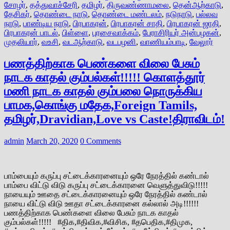
சோழர்
,
தத்துவாச்சேரி
,
தமிழர்
,
திருவண்ணாமலை
,
தென்ஆற்காடு
,
தேசிகர்
,
தொண்டை நாடு
,
தொண்டை மண்டலம்
,
நடுநாடு
,
பல்லவ
நாடு
,
பாண்டிய நாடு
,
பிரபாகரன்
,
பிரபாகரன் சாதி
,
பிரபாகரன் ஜாதி
,
பிரபாகரன் பாடல்
,
பிள்ளை
,
புரசைவாக்கம்
,
பேராசிரியர் அன்பழகன்
,
முதலியார்
,
வஉசி
,
வடஆற்காடு
,
வடபழனி
,
வாணியம்பாடி
,
வேலூர்
பணத்திற்காக பெண்களை விலை பேசும்
நாடக காதல் கும்பல்கள்!!!!! கொளத்தூர்
மணி நாடக காதல் கும்பலை நொருக்கிய
பாமக,கொங்கு மதேக,Foreign Tamils,
தமிழர்,Dravidian,Love vs Caste!திராவிடம்!
admin
March 20, 2020
0 Comments
பாம்பையும் கருப்பு சட்டைக்காரனையும் ஒரே நேரத்தில் கண்டால்
பாம்பை விட்டு விடு கருப்பு சட்டைக்காரனை வெளுத்துவிடு!!!!!
நாயையும் ஊதை சட்டைக்காரனையும் ஒரே நேரத்தில் கண்டால்
நாயை விட்டு விடு ஊதா சட்டைக்காரனை கல்லால் அடி!!!!!!
பணத்திற்காக பெண்களை விலை பேசும் நாடக காதல்
கும்பல்கள்!!!!! #திக,#திவிக,#விசிக, #தபெதிக,#திமுக,