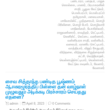
பண்டாரம்
,
பறையர்
,
பாஜக
கொள்கை
,
பாணர்
,
பிரபாகரனின்
சாதி
,
பூலுவ வேட்டுவர்
,
பொன்பரப்பி
,
பொன்பரப்பி
தமிழரசன்
,
மலையமான்
,
மாவோயிஸ்ட்
,
முத்தரையர்
,
மொழி
பிரிவினை
,
மொழி போர்
,
மொழிவாரி
மாநிலங்கள்
,
யோகிஸ்வரர்
,
ராஜவண்ணார்
,
ராவுத்தர்
,
ரெட்டியார்
,
லெனிஸ்ட்
,
லெப்பை
,
வண்ணார்
,
வன்னியரசு சாதி
,
வன்னியர்
,
வலையர்
,
வாணிப செட்டியார்
,
வாத்தியார்
,
விஜய் சேதுபதி
,
விடுதலை
,
விடுதலை சிறுத்தைகள்
கட்சி
,
வெற்றிமாறன்
,
வெள்ளாஞ்செட்டியார்
,
வெள்ளாளர்
,
வேட்டுவ கவுண்டர்
,
வேளார்
,
வேளாளர்
சைவ சித்தாந்த பண்டித பூஷ்ணம்
ஆ.ஈசுரமூர்த்திப் பிள்ளை தன் வாழ்நாள்
முழுவதும் அடிக்கடி பிரச்சாரம் செய்தது
எதனை?
April 8, 2023
0 Comments
admin