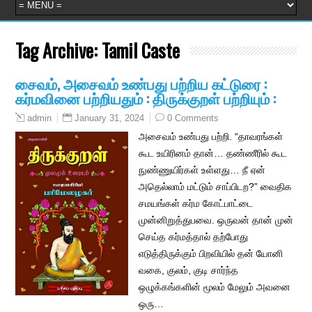
Tag Archive:
Tamil Caste
சைவம், அசைவம் உண்பது பற்றிய கட்டுரை :
கர்மவினை பற்றியதும் : திருக்குறள் பற்றியும் :
January 31, 2024
0 Comments
admin
அசைவம் உண்பது பற்றி. “தாவரங்கள்
கூட உயிரினம் தான்… தண்ணீரில் கூட
நுண்ணுயிர்கள் உள்ளது… நீ ஏன்
அதெல்லாம் மட்டும் சாப்பிடற?” வைதிக
சமயங்கள் கர்ம கோட்பாட்டை
முன்னிறுத்துபவை. ஒருவன் தான் முன்
செய்த கர்மத்தால் தற்போது
எடுத்திருக்கும் பிறவியில் தன் யோனி
வகை, குலம், குடி சார்ந்த
ஒழுக்கங்களின் மூலம் மேலும் அவனை
ஒரு…