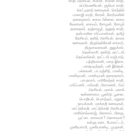
சாதி அரசியல்
,
சீமான்
,
சீமான் சாதி
,
சுப்பிரமணியன்
,
சூரியா சாதி
,
செட்டிநாடு உணவுகள்
,
செந்தில்
பாலாஜி சாதி
,
சேரன்
,
சேரர்களின்
தலைநகரம்
,
சைவ பிள்ளை
,
சைவ
வேளாளர்
,
சைவம்
,
சோழன்
,
சோழர்
தலைநகர்
,
தஞ்சாவூர்
,
தனுஷ் சாதி
,
தன்பாலின ஈர்ப்பாளர்கள்
,
தமிழ்
தேசியம்
,
தலித் அரசியல்
,
தாவர
உணவுகள்
,
திருநெல்வேலி சைவம்
,
திருமாவளவன்
,
துலுக்கர்
,
தென்காசி
,
நண்டு
,
நாட்டார்
தெய்வங்கள்
,
நாட்டார் வழிபாடு
,
பத்திரகாளி
,
பறை இசை
,
பறையடித்தல்
,
பலி இடுதல்
,
பல்லவன்
,
பா.ரஞ்சித்
,
பாண்டி
,
பாண்டியன்
,
பாண்டியன் தலைநகரம்
,
பாபநாசம்
,
பாரிவேந்தர் சாதி
,
பார்ப்பனர்
,
பார்வதி
,
பிராமணர்
,
பீஃப்
அரசியல்
,
புலால்
,
புலால்
உண்ணாமை
,
பூண்டு
,
பூனை
,
பொறியல்
,
பௌத்தம்
,
மதுரை
நாயக்கன்
,
மரக்கறி உணவுகள்
,
மாட்டுக்கறி
,
மாட்டுக்கறி அரசியல்
,
மாரிசெல்வராஜ்
,
மிளகாய்
,
மிளகு
,
முட்டை சைவமா? அசைவமா?
கள்ளு கடை போராட்டம்
,
முனியசாமி
,
முனியாண்டி
,
முருகன்
,