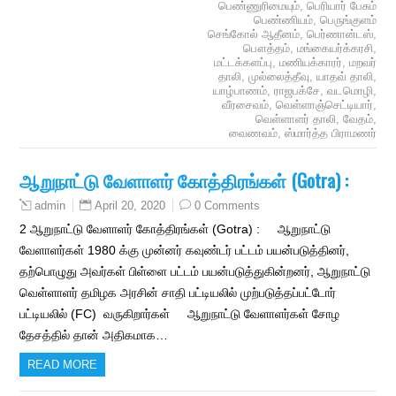
பெண்ணுரிமையும்
,
பெரியார் பேசும்
பெண்ணியம்
,
பெருங்குளம்
செங்கோல் ஆதீனம்
,
பெர்ணான்டஸ்
,
பௌத்தம்
,
மங்கையர்க்கரசி
,
மட்டக்களப்பு
,
மணியக்காரர்
,
மறவர்
தாலி
,
முல்லைத்தீவு
,
யாதவ் தாலி
,
யாழ்பாணம்
,
ராஜபக்சே
,
வடமொழி
,
வீரசைவம்
,
வெள்ளாஞ்செட்டியார்
,
வெள்ளாளர் தாலி
,
வேதம்
,
வைணவம்
,
ஸ்மார்த்த பிராமணர்
ஆறுநாட்டு வேளாளர் கோத்திரங்கள் (Gotra) :
April 20, 2020
0 Comments
admin
2 ஆறுநாட்டு வேளாளர் கோத்திரங்கள் (Gotra) : ஆறுநாட்டு
வேளாளர்கள் 1980 க்கு முன்னர் கவுண்டர் பட்டம் பயன்படுத்தினர்,
தற்பொழுது அவர்கள் பிள்ளை பட்டம் பயன்படுத்துகின்றனர், ஆறுநாட்டு
வெள்ளாளர் தமிழக அரசின் சாதி பட்டியலில் முற்படுத்தப்பட்டோர்
பட்டியலில் (FC) வருகிறார்கள் ஆறுநாட்டு வேளாளர்கள் சோழ
தேசத்தில் தான் அதிகமாக…
READ MORE