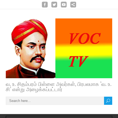
வ. உ. சிதம்பரம் பிள்ளை அவர்கள், பிரபலமாக ‘வ. உ.
சி’ என்று அழைக்கப்பட்டார்