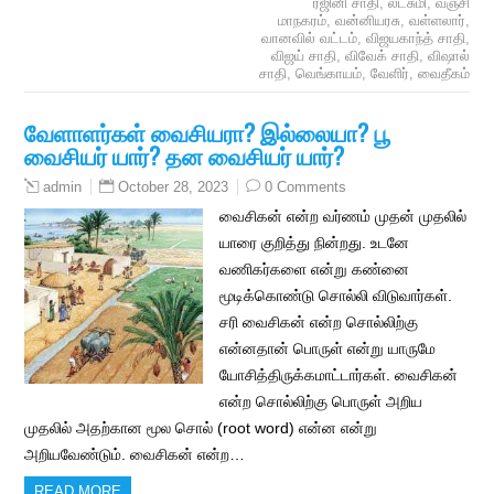
ரஜினி சாதி
,
லட்சுமி
,
வஞ்சி
மாநகரம்
,
வன்னியரசு
,
வள்ளலார்
,
வானவில் வட்டம்
,
விஜயகாந்த் சாதி
,
விஜய் சாதி
,
விவேக் சாதி
,
விஷால்
சாதி
,
வெங்காயம்
,
வேளிர்
,
வைதீகம்
வேளாளர்கள் வைசியரா? இல்லையா? பூ
வைசியர் யார்? தன வைசியர் யார்?
October 28, 2023
0 Comments
admin
வைசிகன் என்ற வர்ணம் முதன் முதலில்
யாரை குறித்து நின்றது. உடனே
வணிகர்களை என்று கண்னை
மூடிக்கொண்டு சொல்லி விடுவார்கள்.
சரி வைசிகன் என்ற சொல்லிற்கு
என்னதான் பொருள் என்று யாருமே
யோசித்திருக்கமாட்டார்கள். வைசிகன்
என்ற சொல்லிற்கு பொருள் அறிய
முதலில் அதற்கான மூல சொல் (root word) என்ன என்று
அறியவேண்டும். வைசிகன் என்ற…
READ MORE