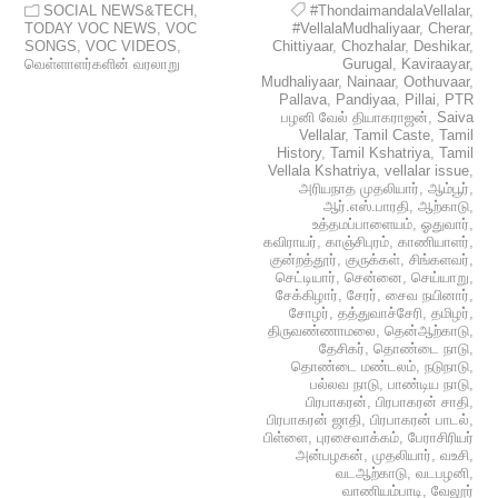
SOCIAL NEWS&TECH
,
#ThondaimandalaVellalar
,
TODAY VOC NEWS
,
VOC
#VellalaMudhaliyaar
,
Cherar
,
SONGS
,
VOC VIDEOS
,
Chittiyaar
,
Chozhalar
,
Deshikar
,
வெள்ளாளர்களின் வரலாறு
Gurugal
,
Kaviraayar
,
Mudhaliyaar
,
Nainaar
,
Oothuvaar
,
Pallava
,
Pandiyaa
,
Pillai
,
PTR
பழனி வேல் தியாகராஜன்
,
Saiva
Vellalar
,
Tamil Caste
,
Tamil
History
,
Tamil Kshatriya
,
Tamil
Vellala Kshatriya
,
vellalar issue
,
அரியநாத முதலியார்
,
ஆம்பூர்
,
ஆர்.எஸ்.பாரதி
,
ஆற்காடு
,
உத்தமப்பாளையம்
,
ஓதுவார்
,
கவிராயர்
,
காஞ்சிபுரம்
,
காணியாளர்
,
குன்றத்தூர்
,
குருக்கள்
,
சிங்களவர்
,
செட்டியார்
,
சென்னை
,
செய்யாறு
,
சேக்கிழார்
,
சேரர்
,
சைவ நயினார்
,
சோழர்
,
தத்துவாச்சேரி
,
தமிழர்
,
திருவண்ணாமலை
,
தென்ஆற்காடு
,
தேசிகர்
,
தொண்டை நாடு
,
தொண்டை மண்டலம்
,
நடுநாடு
,
பல்லவ நாடு
,
பாண்டிய நாடு
,
பிரபாகரன்
,
பிரபாகரன் சாதி
,
பிரபாகரன் ஜாதி
,
பிரபாகரன் பாடல்
,
பிள்ளை
,
புரசைவாக்கம்
,
பேராசிரியர்
அன்பழகன்
,
முதலியார்
,
வஉசி
,
வடஆற்காடு
,
வடபழனி
,
வாணியம்பாடி
,
வேலூர்