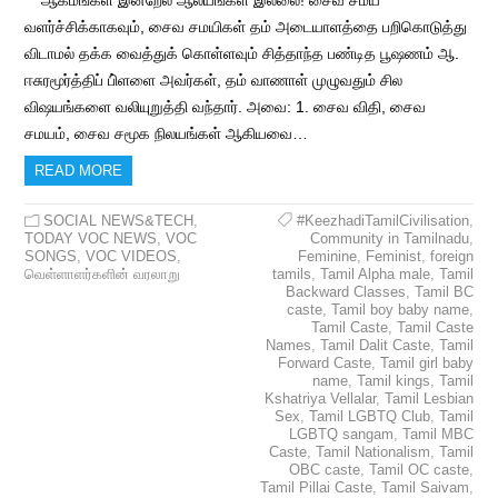
ஆகமங்கள் இன்றேல் ஆலயங்கள் இல்லை! சைவ சமய
வளர்ச்சிக்காகவும், சைவ சமயிகள் தம் அடையாளத்தை பறிகொடுத்து
விடாமல் தக்க வைத்துக் கொள்ளவும் சித்தாந்த பண்டித பூஷணம் ஆ.
ஈசுரமூர்த்திப் பி்ளளை அவர்கள், தம் வாணாள் முழுவதும் சில
விஷயங்களை வலியுறுத்தி வந்தார். அவை: 1. சைவ விதி, சைவ
சமயம், சைவ சமூக நிலயங்கள் ஆகியவை…
READ MORE
SOCIAL NEWS&TECH
,
#KeezhadiTamilCivilisation
,
TODAY VOC NEWS
,
VOC
Community in Tamilnadu
,
SONGS
,
VOC VIDEOS
,
Feminine
,
Feminist
,
foreign
வெள்ளாளர்களின் வரலாறு
tamils
,
Tamil Alpha male
,
Tamil
Backward Classes
,
Tamil BC
caste
,
Tamil boy baby name
,
Tamil Caste
,
Tamil Caste
Names
,
Tamil Dalit Caste
,
Tamil
Forward Caste
,
Tamil girl baby
name
,
Tamil kings
,
Tamil
Kshatriya Vellalar
,
Tamil Lesbian
Sex
,
Tamil LGBTQ Club
,
Tamil
LGBTQ sangam
,
Tamil MBC
Caste
,
Tamil Nationalism
,
Tamil
OBC caste
,
Tamil OC caste
,
Tamil Pillai Caste
,
Tamil Saivam
,