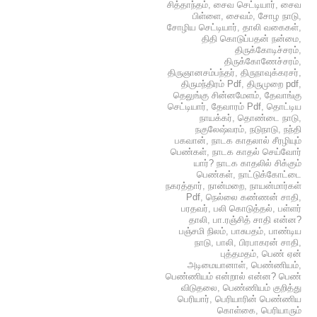
சித்தாந்தம்
,
சைவ செட்டியார்
,
சைவ
பிள்ளை
,
சைவம்
,
சோழ நாடு
,
சோழிய செட்டியார்
,
தாலி வகைகள்
,
திதி கொடுப்பதன் நன்மை
,
திருக்கோடிச்சரம்
,
திருக்கோணேச்சரம்
,
திருஞானசம்பந்தர்
,
திருநாவுக்கரசர்
,
திருமந்திரம் Pdf
,
திருமுறை pdf
,
தெலுங்கு சின்னமேளம்
,
தேவாங்கு
செட்டியார்
,
தேவாரம் Pdf
,
தொட்டிய
நாயக்கர்
,
தொண்டை நாடு
,
நகுலேஷ்வரம்
,
நடுநாடு
,
நந்தி
பகவான்
,
நாடக காதலால் சீரழியும்
பெண்கள்
,
நாடக காதல் செய்வோர்
யார்? நாடக காதலில் சிக்கும்
பெண்கள்
,
நாட்டுக்கோட்டை
நகரத்தார்
,
நான்மறை
,
நாயன்மார்கள்
Pdf
,
நெல்லை கண்ணன் சாதி
,
பரதவர்
,
பலி கொடுத்தல்
,
பள்ளர்
தாலி
,
பா.ரஞ்சித் சாதி என்ன?
பஞ்சமி நிலம்
,
பாசுபதம்
,
பாண்டிய
நாடு
,
பாலி
,
பிரபாகரன் சாதி
,
புத்தமதம்
,
பெண் ஏன்
அடிமையானாள்
,
பெண்ணியம்
,
பெண்ணியம் என்றால் என்ன? பெண்
விடுதலை
,
பெண்ணியம் குறித்து
பெரியார்
,
பெரியாரின் பெண்ணிய
கொள்கை
,
பெரியாரும்