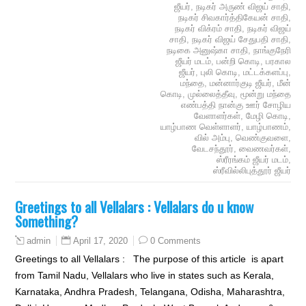
ஜீயர்
,
நடிகர் அருண் விஜய் சாதி
,
நடிகர் சிவகார்த்திகேயன் சாதி
,
நடிகர் விக்ரம் சாதி
,
நடிகர் விஜய்
சாதி
,
நடிகர் விஜய் சேதுபதி சாதி
,
நடிகை அனுஷ்கா சாதி
,
நாங்குநேரி
ஜீயர் மடம்
,
பன்றி கொடி
,
பரகால
ஜீயர்
,
புலி கொடி
,
மட்டக்களப்பு
,
மந்தை
,
மன்னார்குடி ஜீயர்
,
மீன்
கொடி
,
முல்லைத்தீவு
,
மூன்று மந்தை
எண்பத்தி நான்கு ஊர் சோழிய
வேளாளர்கள்
,
மேழி கொடி
,
யாழ்பாண வெள்ளாளர்
,
யாழ்பாணம்
,
வில் அம்பு
,
வெண்குவளை
,
வேடசந்தூர்
,
வைணவர்கள்
,
ஸ்ரீரங்கம் ஜீயர் மடம்
,
ஸ்ரீவில்லிபுத்தூர் ஜீயர்
Greetings to all Vellalars : Vellalars do u know
Something?
April 17, 2020
0 Comments
admin
Greetings to all Vellalars : The purpose of this article is apart
from Tamil Nadu, Vellalars who live in states such as Kerala,
Karnataka, Andhra Pradesh, Telangana, Odisha, Maharashtra,