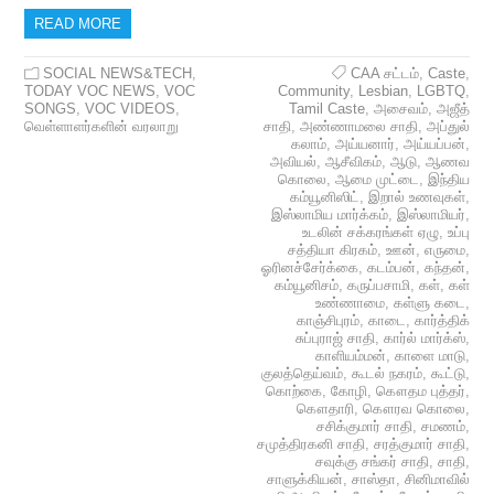
READ MORE
SOCIAL NEWS&TECH
,
CAA சட்டம்
,
Caste
,
TODAY VOC NEWS
,
VOC
Community
,
Lesbian
,
LGBTQ
,
SONGS
,
VOC VIDEOS
,
Tamil Caste
,
அசைவம்
,
அஜீத்
வெள்ளாளர்களின் வரலாறு
சாதி
,
அண்ணாமலை சாதி
,
அப்துல்
கலாம்
,
அய்யனார்
,
அய்யப்பன்
,
அவியல்
,
ஆசீவிகம்
,
ஆடு
,
ஆணவ
கொலை
,
ஆமை முட்டை
,
இந்திய
கம்யூனிஸிட்
,
இறால் உணவுகள்
,
இஸ்லாமிய மார்க்கம்
,
இஸ்லாமியர்
,
உடலின் சக்கரங்கள் ஏழு
,
உப்பு
சத்தியா கிரகம்
,
ஊன்
,
எருமை
,
ஓரினச்சேர்க்கை
,
கடம்பன்
,
கந்தன்
,
கம்யூனிசம்
,
கருப்பசாமி
,
கள்
,
கள்
உண்ணாமை
,
கள்ளு கடை
,
காஞ்சிபுரம்
,
காடை
,
கார்த்திக்
சுப்புராஜ் சாதி
,
கார்ல் மார்க்ஸ்
,
காளியம்மன்
,
காளை மாடு
,
குலத்தெய்வம்
,
கூடல் நகரம்
,
கூட்டு
,
கொற்கை
,
கோழி
,
கௌதம புத்தர்
,
கௌதாரி
,
கௌரவ கொலை
,
சசிக்குமார் சாதி
,
சமணம்
,
சமுத்திரகனி சாதி
,
சரத்குமார் சாதி
,
சவுக்கு சங்கர் சாதி
,
சாதி
,
சாளுக்கியன்
,
சாஸ்தா
,
சினிமாவில்