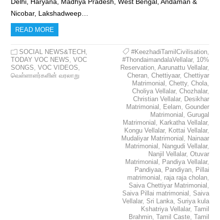
Delhi, Haryana, Madhya Pradesh, West Bengal, Andaman &
Nicobar, Lakshadweep…
READ MORE
SOCIAL NEWS&TECH
,
#KeezhadiTamilCivilisation
,
TODAY VOC NEWS
,
VOC
#ThondaimandalaVellalar
,
10%
SONGS
,
VOC VIDEOS
,
Reservation
,
Aarunattu Vellalar
,
வெள்ளாளர்களின் வரலாறு
Cheran
,
Chettiyaar
,
Chettiyar
Matrimonial
,
Chetty
,
Chola
,
Choliya Vellalar
,
Chozhalar
,
Christian Vellalar
,
Desikhar
Matrimonial
,
Eelam
,
Gounder
Matrimonial
,
Gurugal
Matrimonial
,
Karkatha Vellalar
,
Kongu Vellalar
,
Kottai Vellalar
,
Mudaliyar Matrimonial
,
Nainaar
Matrimonial
,
Nangudi Vellalar
,
Nanjil Vellalar
,
Otuvar
Matrimonial
,
Pandiya Vellalar
,
Pandiyaa
,
Pandiyan
,
Pillai
matrimonial
,
raja raja cholan
,
Saiva Chettiyar Matrimonial
,
Saiva Pillai matrimonial
,
Saiva
Vellalar
,
Sri Lanka
,
Suriya kula
Kshatriya Vellalar
,
Tamil
Brahmin
,
Tamil Caste
,
Tamil