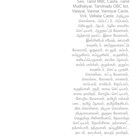
Sex
,
Tamil MBC Caste
,
Tamil
Mudhaliyar
,
Tamilnadu OBC list
,
Valayar
,
Vannar
,
Vanniyar Caste
,
Vck
,
Vellalar Caste
,
அதிமுக
கொள்கை
,
அம்பட்டர்
,
அம்பலம்
,
அரியலூர்
,
ஆயர்
,
ஆரிய வைசிய
செட்டியார்
,
ஆறுநாட்டு வேளாளர்
,
ஆற்காடு நவாப்
,
இசை வேளாளர்
,
இன்சினீயர் ரமேஷ்
,
ஊராளி
கவுண்டர்
,
ஊற்றுவளநாட்டு
வேளாளர்
,
ஓதுவார்
,
கடலூர்
,
கம்பர்
,
கம்யூனிசம்
,
கம்யூனிஸ்ட்
,
கருணீகர்
,
கலியப்பெருமாள்
,
காமிக ஆகமம்
,
கார்ல் மார்க்ஸ்
,
குருக்கள்
,
குறும்ப
கவுண்டர்
,
கெட்டி முதலி
,
கொண்டை கட்டி வேளாளர்
,
கொல்லா
,
கோனார்
,
சாணார்
,
சாம்பவர்
,
சாலியர்
,
சிதம்பரம்
,
சுருதிமான்
,
சூரி
,
சைவ செட்டியார்
,
சைவ நாவிதர்
,
சோழிய செட்டியார்
,
சோழிய வேளாளர்
,
தமிழர் மக்கள்
படை
,
தமிழ் ஆகமம்
,
தமிழ்தேசியம்
,
திக கொள்கை
,
திமுக கொள்கை
,
திருமாவளவன்
,
துளுவ வேளாளர்
,
தெலுங்கு சின்னமேளம்
,
தேவாங்கு
செட்டியார்
,
தோள்சீலை
,
நக்சலைட்
,
நக்சல்பாரி
,
நத்தமான்
,
நம்பூதிரிபாட்
,
நாடார்
,
நாயக்கர்
,
நாயுடு
,
நாவிதர்
,