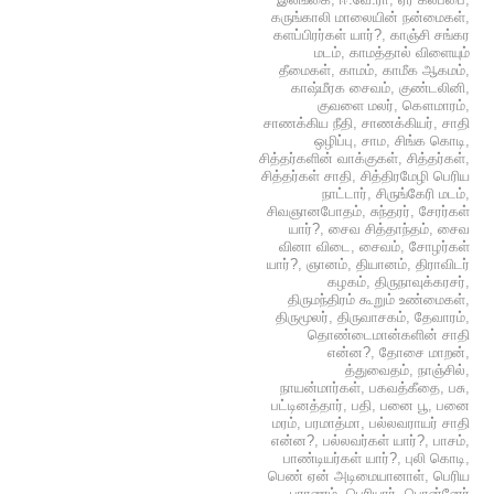
கருங்காலி மாலையின் நன்மைகள்
,
களப்பிரர்கள் யார்?
,
காஞ்சி சங்கர
மடம்
,
காமத்தால் விளையும்
தீமைகள்
,
காமம்
,
காமீக ஆகமம்
,
காஷ்மீரக சைவம்
,
குண்டலினி
,
குவளை மலர்
,
கௌமாரம்
,
சாணக்கிய நீதி
,
சாணக்கியர்
,
சாதி
ஒழிப்பு
,
சாம
,
சிங்க கொடி
,
சித்தர்களின் வாக்குகள்
,
சித்தர்கள்
,
சித்தர்கள் சாதி
,
சித்திரமேழி பெரிய
நாட்டார்
,
சிருங்கேரி மடம்
,
சிவஞானபோதம்
,
சுந்தரர்
,
சேரர்கள்
யார்?
,
சைவ சித்தாந்தம்
,
சைவ
வினா விடை
,
சைவம்
,
சோழர்கள்
யார்?
,
ஞானம்
,
தியானம்
,
திராவிடர்
கழகம்
,
திருநாவுக்கரசர்
,
திருமந்திரம் கூறும் உண்மைகள்
,
திருமூலர்
,
திருவாசகம்
,
தேவாரம்
,
தொண்டைமான்களின் சாதி
என்ன?
,
தோசை மாறன்
,
த்துவைதம்
,
நாஞ்சில்
,
நாயன்மார்கள்
,
பகவத்கீதை
,
பசு
,
பட்டினத்தார்
,
பதி
,
பனை பூ
,
பனை
மரம்
,
பரமாத்மா
,
பல்லவராயர் சாதி
என்ன?
,
பல்லவர்கள் யார்?
,
பாசம்
,
பாண்டியர்கள் யார்?
,
புலி கொடி
,
பெண் ஏன் அடிமையானாள்
,
பெரிய
புராணம்
,
பெரியார்
,
பொன்னேர்