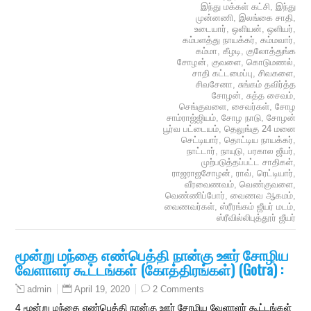
இந்து மக்கள் கட்சி
,
இந்து
முன்னணி
,
இலங்கை சாதி
,
உடையார்
,
ஒளியன்
,
ஒளியர்
,
கம்பளத்து நாயக்கர்
,
கம்மவார்
,
கம்மா
,
கீழடி
,
குலோத்துங்க
சோழன்
,
குவளை
,
கொடுமணல்
,
சாதி கட்டமைப்பு
,
சிவகளை
,
சிவசேனா
,
சுங்கம் தவிர்த்த
சோழன்
,
சுத்த சைவம்
,
செங்குவளை
,
சைவர்கள்
,
சோழ
சாம்ராஜ்ஜியம்
,
சோழ நாடு
,
சோழன்
பூர்வ பட்டையம்
,
தெலுங்கு 24 மனை
செட்டியார்
,
தொட்டிய நாயக்கர்
,
நாட்டார்
,
நாயுடு
,
பரகால ஜீயர்
,
முற்படுத்தப்பட்ட சாதிகள்
,
ராஜராஜசோழன்
,
ராவ்
,
ரெட்டியார்
,
வீரவைணவம்
,
வெண்குவளை
,
வெண்ணிப்போர்
,
வைணவ ஆகமம்
,
வைணவர்கள்
,
ஸ்ரீரங்கம் ஜீயர் மடம்
,
ஸ்ரீவில்லிபுத்தூர் ஜீயர்
மூன்று மந்தை எண்பெத்தி நான்கு ஊர் சோழிய
வேளாளர் கூட்டங்கள் (கோத்திரங்கள்) (Gotra) :
April 19, 2020
2 Comments
admin
4 மூன்று மந்தை எண்பெத்தி நான்கு ஊர் சோழிய வேளாளர் கூட்டங்கள்