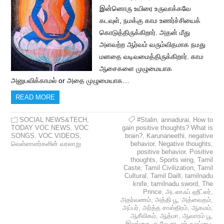
இன்னொரு உயிரை உருவாக்கவே
கடவுள், நமக்கு காம உணர்ச்சியைக்
கொடுத்திருக்கிறார். அதன் மீது
அளவற்ற ஆர்வம் வரும்விதமாக நமது
மனதை வடிவமைத்திருக்கிறார். காம
ஆசைகளை முழுமையாக
அனுபவிக்காமல் or அதை முழுமையாக…
READ MORE
SOCIAL NEWS&TECH
,
#Stalin
,
annadurai
,
How to
TODAY VOC NEWS
,
VOC
gain positive thoughts? What is
SONGS
,
VOC VIDEOS
,
brain?
,
Karunaneethi
,
negative
வெள்ளாளர்களின் வரலாறு
behavior
,
Negative thoughts
,
positive behavior
,
Positive
thoughts
,
Sports wing
,
Tamil
Caste
,
Tamil Civilization
,
Tamil
Cultural
,
Tamil Dailt
,
tamilnadu
knife
,
tamilnadu sword
,
The
Prince
,
அடலாஃப் ஹீட்லர்
,
அதர்வணம்
,
அத்தி பூ
,
அத்வைதம்
,
அப்பர்
,
அர்த்த சாஸ்திரம்
,
ஆகமம்
,
ஆசீவிகம்
,
ஆத்மா
,
ஆவாரம் பூ
,
இலங்கை
,
ஈ.வே.ரா
,
ஏர் கலப்பை
,