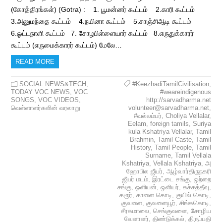
(கோத்திரங்கள்) (Gotra) : 1. பூமன்னர் கூட்டம் 2.காரி கூட்டம்
3.அனுமந்தை கூட்டம் 4.நயினா கூட்டம் 5.சாஞ்சிஆடி கூட்டம்
6.ஓட்டநாளி கூட்டம் 7. சோழபிள்ளையார் கூட்டம் 8.எருதுக்காரர்
கூட்டம் (எருமைக்காரர் கூட்டம்) மேலே…
READ MORE
SOCIAL NEWS&TECH
,
#KeezhadiTamilCivilisation
,
TODAY VOC NEWS
,
VOC
#weareindigenous
SONGS
,
VOC VIDEOS
,
http://sarvadharma.net
வெள்ளாளர்களின் வரலாறு
volunteer@sarvadharma.net
,
#வல்லம்பர்
,
Choliya Vellalar
,
Eelam
,
foreign tamils
,
Suriya
kula Kshatriya Vellalar
,
Tamil
Brahmin
,
Tamil Caste
,
Tamil
History
,
Tamil People
,
Tamil
Surname
,
Tamil Vellala
Kshatriya
,
Vellala Kshatriya
,
அ
ஹோபில ஜீயர்
,
ஆழ்வார்திருநகரி
ஜீயர் மடம்
,
இரட்டை சங்கு
,
ஒற்றை
சங்கு
,
ஒளியன்
,
ஒளியர்
,
கச்சத்தீவு
,
கரூர்
,
காளை கொடி
,
குயில் கொடி
,
குவளை
,
குவளையூர்
,
சிங்ககொடி
,
சீரகமாலை
,
செங்குவளை
,
சோழிய
வேளாளர்
,
திண்டுக்கல்
,
திருப்பதி