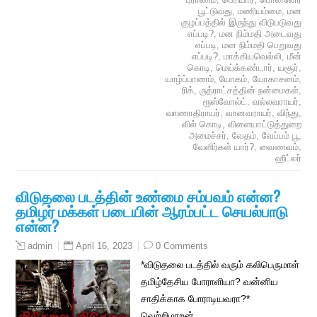
பூட்டுவது
,
மணியம்மை
,
மன
குழப்பத்தில் இருந்து விடுபடுவது
எப்படி?
,
மன நிம்மதி அடைவது
எப்படி
,
மன நிம்மதி பெறுவது
எப்படி?
,
மாக்கியவெல்லி
,
மீன்
கொடி
,
மெய்க்கண்டார்
,
யசூர்
,
யாழ்ப்பாணம்
,
யோகம்
,
யோகாசனம்
,
ரிக்
,
ருத்ராட்சத்தின் நன்மைகள்
,
ரூஸ்வோல்ட்
,
வல்லவராயர்
,
வாணாதிராயர்
,
வானவராயர்
,
விந்து
,
வில் கொடி
,
விளையாட்டுத்துறை
அமைச்சர்
,
வேதம்
,
வேப்பம் பூ
,
வேளிர்கள் யார்?
,
வைணவம்
,
ஹீட்லர்
விடுதலை படத்தின் உண்மை சம்பவம் என்ன?
தமிழர் மக்கள் படையின் ஆரம்பட்ட செயல்பாடு
என்ன?
April 16, 2023
0 Comments
admin
*விடுதலை படத்தில் வரும் கலிபெருமாள்
தமிழ்தேசிய போராளியா? வன்னிய
சாதிக்காக போராடியவரா?*
வெற்றிமாறன்