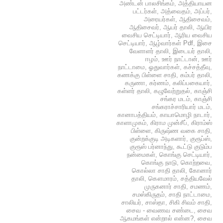
அண்டன் பாலசிங்கம்
,
அத்தியாயன
பட்டர்கள்
,
அத்வைதம்
,
அப்பர்
,
அரையர்கள்
,
ஆதிசைவம்
,
ஆதிசைவர்
,
ஆயர் தாலி
,
ஆயிர
வைசிய செட்டியார்
,
ஆரிய வைசிய
செட்டியார்
,
ஆழ்வார்கள் Pdf
,
இசை
வேளாளர் தாலி
,
இடையர் தாலி
,
ஈழம்
,
ஊர் நாட்டான்
,
ஊர்
நாட்டாமை
,
ஓதுவார்கள்
,
கச்சத்தீவு
,
கணக்கு பிள்ளை சாதி
,
கம்பர் தாலி
,
கருணா
,
கர்ணம்
,
கலிப்பகையார்
,
கள்ளர் தாலி
,
கழுவேற்றுதல்
,
காஞ்சி
சங்கர மடம்
,
காஞ்சி
சங்கராச்சாரியார் மடம்
,
கானாபத்தியம்
,
காயாமொழி நாடார்
,
காளாமுகம்
,
கிராம முன்சீப்
,
கிராம்ஸ்
பிள்ளை
,
கிருஷ்ண வகை சாதி
,
குன்றக்குடி அடிகளார்
,
குரூப்ஸ்
,
குரூஸ் பர்னாந்து
,
கூட்டு குடும்ப
நன்மைகள்
,
கொங்கு செட்டியார்
,
கொங்கு நாடு
,
கொற்றவை
,
கொல்லா சாதி தாலி
,
கோனார்
தாலி
,
கௌமாரம்
,
சத்தியவேல்
முருகனார் சாதி
,
சமணம்
,
சமஸ்கிருதம்
,
சாதி நாட்டாமை
,
சாலியர்
,
சாஸ்தா
,
சிகி சிவம் சாதி
,
சைவ - வைணவ சண்டை
,
சைவ
ஆகமங்கள் என்றால் என்ன?
,
சைவ