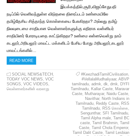
இயக்கத்தில்,சூரி,விஜய்சேதுபதி
நடிப்பில் வெளிவந்துள்ள விடுதலை திரைப்படம் உண்மையிலே
தமிழ்தேசிய சித்தாந்த கொள்கையை பேசுகிறதா? அல்லது தமிழ்
நிலவுடைமை சாதியான வெள்ளாளர்களுக்கு எதிராக வன்னியர்
சாதியினர் போராடியதை காட்டுகிறதா? உண்மை என்னவென்று நாம்
கடலூர்,அரியலூர் மாவட்ட மக்களிடம் பேசிய போது அரியலூர்,கடலூர்
மாவட்டங்களில்…
READ MORE
SOCIAL NEWS&TECH
,
#KeezhadiTamilCivilisation
,
TODAY VOC NEWS
,
VOC
#VellalaMudhaliyaar
,
ABVP
SONGS
,
VOC VIDEOS
,
tamilnadu
,
admk
,
dk
,
dmk
,
DYFI
வெள்ளாளர்களின் வரலாறு
Tamilnadu
,
Kallar Caste
,
Maravar
Caste
,
Mutharayar
,
Naidu Caste
,
Navithar
,
North Indians in
Tamilnadu
,
Reddy Caste
,
RSS
Tamilnadu
,
RSS கொள்கை
,
Sengunthar
,
SFI Tamilnadu
,
Tamil Alpha male
,
Tamil BC
caste
,
Tamil Brahmin
,
Tamil
Caste
,
Tamil Chola Emperor
,
Tamil Dalit Caste
,
Tamil Lesbian