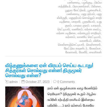
பண்ணாடி
,
பழங்குடி
,
பிரம்ம
சத்திரியர்
,
பிராமணர்கள்
,
பிள்ளை
,
பூலுவ வேட்டுவர்
,
பூவைசியர்
,
மண்ணாடி
,
மனு தர்மம்
,
மனு
ஸ்மிருதி
,
மனுதர்மம் சொல்லும் சாதி
படிநிலை
,
மாதாரி
,
முதலியார்
,
யது
குலம்
,
யாதவ குலம்
,
யாதவர்
,
ரெட்டியார்
,
வணிகம்
,
வர்ண கலப்பு
,
வர்ண படிநிலை
,
வர்ணமும் சாதியும்
,
வர்ணம்
,
வாணிப செட்டியார்
,
வாணிபம்
,
விசிக
,
வெள்ளாஞ்செட்டியார்
,
வெள்ளாளர்
,
வேட்டுவ கவுண்டர்
,
வேலம்மா
,
வேளாளர்
,
வேளிர்
,
வைசிகன்
விந்தணுக்களை ஏன் விரயம் செய்ய கூடாது!
சித்தர்கள் சொல்வது என்ன! திருமூலர்
சொல்வது என்ன?
October 27, 2023
0 Comments
admin
நாம் ஏன் ஒழுக்கமாக வாழ வேண்டும்
தெரியுமா? (திருமூலர் கூறும் அபூர்வ
உயிரின் உற்பத்தி ரகசியம் இன்றைய
பதிவில்…..) நாம் நம்மைப் போலவே