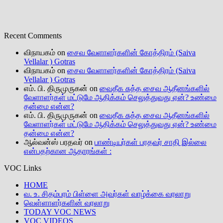
Recent Comments
விநாயகம்
on
சைவ வேளாளர்களின் கோத்திரம் (Saiva
Vellalar ) Gotras
விநாயகம்
on
சைவ வேளாளர்களின் கோத்திரம் (Saiva
Vellalar ) Gotras
எம். பி. திருமுருகன்
on
வைதீக சுத்த சைவ ஆதீனங்களில்
வேளாளர்கள் மட்டுமே ஆதிக்கம் செலுத்துவது ஏன்? உண்மை
தன்மை என்ன?
எம். பி. திருமுருகன்
on
வைதீக சுத்த சைவ ஆதீனங்களில்
வேளாளர்கள் மட்டுமே ஆதிக்கம் செலுத்துவது ஏன்? உண்மை
தன்மை என்ன?
ஆல்வன்ஸ் பரதவர்
on
பாண்டியர்கள் பரதவர் சாதி இல்லை
என்பதற்கான ஆதாரங்கள் :
VOC Links
HOME
வ. உ. சிதம்பரம் பிள்ளை அவர்கள் வாழ்க்கை வரலாறு
வெள்ளாளர்களின் வரலாறு
TODAY VOC NEWS
VOC VIDEOS