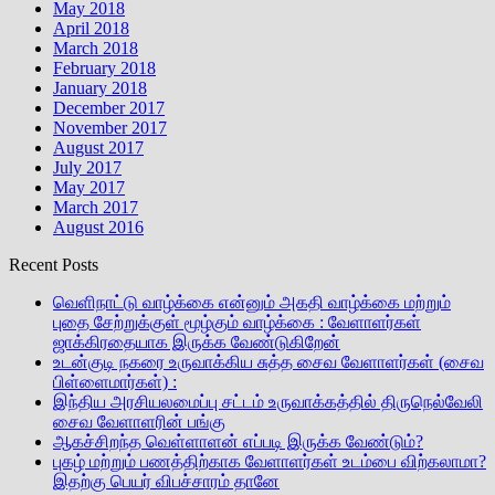
May 2018
April 2018
March 2018
February 2018
January 2018
December 2017
November 2017
August 2017
July 2017
May 2017
March 2017
August 2016
Recent Posts
வெளிநாட்டு வாழ்க்கை என்னும் அகதி வாழ்க்கை மற்றும்
புதை சேற்றுக்குள் மூழ்கும் வாழ்க்கை : வேளாளர்கள்
ஜாக்கிரதையாக இருக்க வேண்டுகிறேன்
உடன்குடி நகரை உருவாக்கிய சுத்த சைவ வேளாளர்கள் (சைவ
பிள்ளைமார்கள்) :
இந்திய அரசியலமைப்பு சட்டம் உருவாக்கத்தில் திருநெல்வேலி
சைவ வேளாளரின் பங்கு
ஆகச்சிறந்த வெள்ளாளன் எப்படி இருக்க வேண்டும்?
புகழ் மற்றும் பணத்திற்காக வேளாளர்கள் உடம்பை விற்கலாமா?
இதற்கு பெயர் விபச்சாரம் தானே