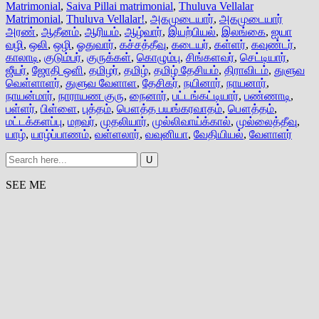
Matrimonial
,
Saiva Pillai matrimonial
,
Thuluva Vellalar
Matrimonial
,
Thuluva Vellalar!
,
அகமுடையார்
,
அகமுடையார்
அரண்
,
ஆதீனம்
,
ஆரியம்
,
ஆழ்வார்
,
இயற்பியல்
,
இலங்கை
,
ஐயா
வழி
,
ஒலி
,
ஒழி
,
ஓதுவார்
,
கச்சத்தீவு
,
கடையர்
,
கள்ளர்
,
கவுண்டர்
,
காலாடி
,
குடும்பர்
,
குருக்கள்
,
கொழும்பு
,
சிங்களவர்
,
செட்டியார்
,
ஜீயர்
,
ஜோதி ஒளி
,
தமிழர்
,
தமிழ்
,
தமிழ் தேசியம்
,
திராவிடம்
,
துளுவ
வெள்ளாளர்
,
துளுவ வேளாள
,
தேசிகர்
,
நயினார்
,
நாயனார்
,
நாயன்மார்
,
நாராயண குரு
,
நைனார்
,
பட்டங்கட்டியார்
,
பண்ணாடி
,
பள்ளர்
,
பிள்ளை
,
புத்தம்
,
பௌத்த பயங்கரவாதம்
,
பௌத்தம்
,
மட்டக்களப்பு
,
மறவர்
,
முதலியார்
,
முல்லிவாய்க்கால்
,
முல்லைத்தீவு
,
யாழ்
,
யாழ்ப்பாணம்
,
வள்ளலார்
,
வவுனியா
,
வேதியியல்
,
வேளாளர்
SEE ME