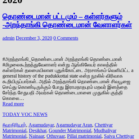
தொண்டைமான் பட்டமும் – கள்ளர்களும்
-அறந்தாங்கி தொண்டைமான் வேளாளர்கள்
admin
December 3, 2020
0 Comments
#அறந்தாங்கி_தொண்டைமான் அறந்தாங்கி தொண்டைமான்
#மிழலைகூற்றத்துவேளாளர் என்று ஆங்கிலேயர் காலத்தில்
கள்ளர்கள் தலமையிலான புதுக்கோட்டை அரசாங்கம் வெளியிட்ட a
general history of the pudukkottai state என்ற நூலில் விரிவாக
கூறியிருப்பார்கள். அதில் அறந்தாங்கி தொண்டைமான் சிவபூஜை
செய்து கொண்டிருக்கும் போது இராமநாதபுரம் மறவர் இனத்தை
சேர்ந்த சேதுபதி அவர்கள் தொண்டைமானை முதுகில் குத்தி
கொலை…
Read more
TODAY VOC NEWS
#வாதிரியார்
,
Agamudayar
,
Agamudayar Aran
,
Chettiyar
Matrimonial
,
Desikhar
,
Gounder Matrimonial
,
Mudhaliyar
Matrimonial
,
Nainaar
,
Othuvaar
,
Pillai matrimonial
,
Saiva Chettiyar