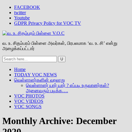
FACEBOOK
twitter
Youtube
GDPR Privacy Policy for VOC TV
வ. உ. சிதம்பரம் பிள்ளை அவர்கள், பிரபலமாக ‘வ. உ. சி’ என்று
அழைக்கப்பட்டார்
Home
TODAY VOC NEWS
வெள்ளாளர்களின் வரலாறு
வெள்ளாளர் யார் யார் ? எப்படி உருவானர்கள்?
அனைவரும் படிக்க….
VOC PHOTOS
VOC VIDEOS
VOC SONGS
Monthly Archive:
December
2020