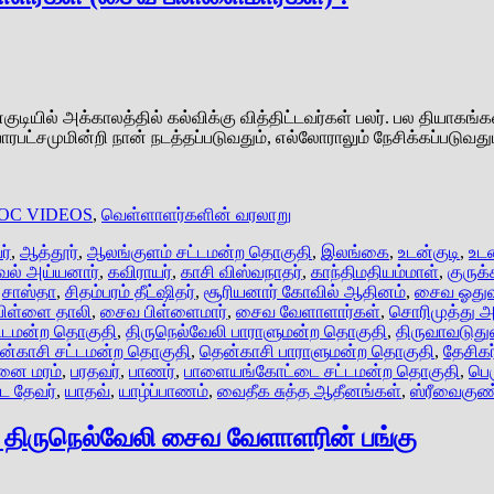
டியில் அக்காலத்தில் கல்விக்கு வித்திட்டவர்கள் பலர். பல தியாக
பாரபட்சமுமின்றி நான் நடத்தப்படுவதும், எல்லோராலும் நேசிக்கப்படு
OC VIDEOS
,
வெள்ளாளர்களின் வரலாறு
ர்
,
ஆத்தூர்
,
ஆலங்குளம் சட்டமன்ற தொகுதி
,
இலங்கை
,
உடன்குடி
,
உடன
ேல் அய்யனார்
,
கவிராயர்
,
காசி விஸ்வநாதர்
,
காந்திமதியம்மாள்
,
குருக்
,
சாஸ்தா
,
சிதம்பரம் தீட்ஷிதர்
,
சூரியனார் கோவில் ஆதினம்
,
சைவ ஓதுவ
ிள்ளை தாலி
,
சைவ பிள்ளைமார்
,
சைவ வேளாளார்கள்
,
சொரிமுத்து அ
ட்டமன்ற தொகுதி
,
திருநெல்வேலி பாராளுமன்ற தொகுதி
,
திருவாவடுத
ன்காசி சட்டமன்ற தொகுதி
,
தென்காசி பாராளுமன்ற தொகுதி
,
தேசிகர
னை மரம்
,
பரதவர்
,
பாணர்
,
பாளையங்கோட்டை சட்டமன்ற தொகுதி
,
பெ
ட தேவர்
,
யாதவ்
,
யாழ்ப்பாணம்
,
வைதீக சுத்த ஆதீனங்கள்
,
ஸ்ரீவைகுண
ல் திருநெல்வேலி சைவ வேளாளரின் பங்கு