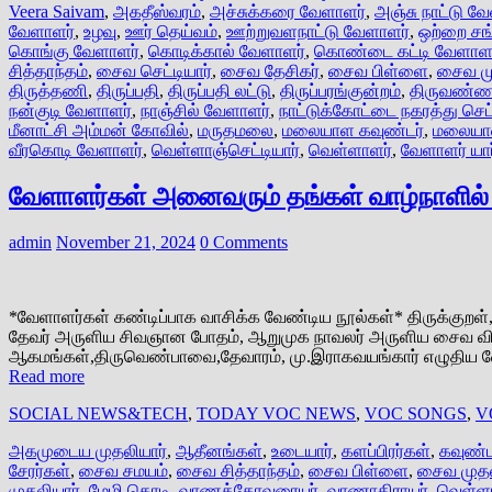
Veera Saivam
,
அகதீஸ்வரம்
,
அச்சுக்கரை வேளாளர்
,
அஞ்சு நாட்டு வ
வேளாளர்
,
உழவு
,
ஊர் தெய்வம்
,
ஊற்றுவளநாட்டு வேளாளர்
,
ஒற்றை சங
கொங்கு வேளாளர்
,
கொடிக்கால் வேளாளர்
,
கொண்டை கட்டி வேளாளர
சித்தாந்தம்
,
சைவ செட்டியார்
,
சைவ தேசிகர்
,
சைவ பிள்ளை
,
சைவ மு
திருத்தணி
,
திருப்பதி
,
திருப்பதி லட்டு
,
திருப்பரங்குன்றம்
,
திருவண்
நன்குடி வேளாளர்
,
நாஞ்சில் வேளாளர்
,
நாட்டுக்கோட்டை நகரத்து செட்
மீனாட்சி அம்மன் கோவில்
,
மருதமலை
,
மலையாள கவுண்டர்
,
மலையாள
வீரகொடி வேளாளர்
,
வெள்ளாஞ்செட்டியார்
,
வெள்ளாளர்
,
வேளாளர் யார்
வேளாளர்கள் அனைவரும் தங்கள் வாழ்நாளில் 
admin
November 21, 2024
0 Comments
*வேளாளர்கள் கண்டிப்பாக வாசிக்க வேண்டிய நூல்கள்* திருக்குறள்
தேவர் அருளிய சிவஞான போதம், ஆறுமுக நாவலர் அருளிய சைவ வினா 
ஆகமங்கள்,திருவெண்பாவை,தேவாரம், மு.இராகவயங்கார் எழுதிய வ
Read more
SOCIAL NEWS&TECH
,
TODAY VOC NEWS
,
VOC SONGS
,
V
அகமுடைய முதலியார்
,
ஆதீனங்கள்
,
உடையார்
,
களப்பிரர்கள்
,
கவுண்ட
சேரர்கள்
,
சைவ சமயம்
,
சைவ சித்தாந்தம்
,
சைவ பிள்ளை
,
சைவ முதல
முதலியார்
,
மேழி கொடி
,
வாணக்கோவரையர்
,
வாணாதிராயர்
,
வெள்ளா