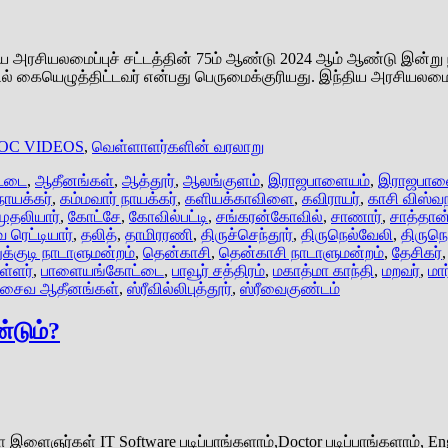
்திய அரசியலமைப்புச் சட்டத்தின் 75ம் ஆண்டு 2024 ஆம் ஆண்டு இன்று 
ழில் கையெழுத்திட்டவர் என்பது பெருமைக்குரிய‌து. இந்திய அரசியலம
OC VIDEOS
,
வெள்ளாளர்களின் வரலாறு
ட்டை
,
ஆதீனங்கள்
,
ஆத்தூர்
,
ஆலங்குளம்
,
இராஜபாளையம்
,
இராஜபாளை
நாயக்கர்
,
கம்மவார் நாயக்கர்
,
களியக்காவிளை
,
கவிராயர்
,
காசி விஸ்வ
ுதலியார்
,
கோட்சே
,
கோவில்பட்டி
,
சங்கரன்கோவில்
,
சாணார்
,
சாத்தான
 ரெட்டியார்
,
தலித்
,
தாமிரரணி
,
திருச்செந்தூர்
,
திருநெல்வேலி
,
திருந
ுக்குடி நாடாளுமன்றம்
,
தென்காசி
,
தென்காசி நாடாளுமன்றம்
,
தேசிகர்
ள்ளர்
,
பாளையங்கோட்டை
,
பாவூர் சத்திரம்
,
மகாத்மா காந்தி
,
மறவர்
,
மா
த சைவ ஆதீனங்கள்
,
ஸ்ரீவில்லிபுத்தூர்
,
ஸ்ரீவைகுண்டம்
்டும்?
ர்கள் IT Software படிப்பாங்களாம்,Doctor படிப்பாங்களாம், Engine