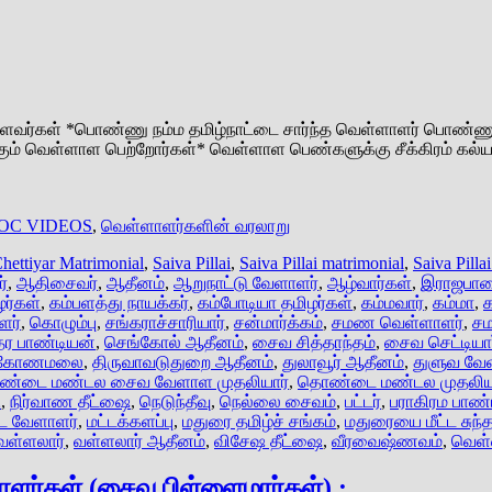
்ளவர்கள் *பொண்ணு நம்ம தமிழ்நாட்டை சார்ந்த வெள்ளாளர் பொண்ணு* 
 வெள்ளாள பெற்றோர்கள்* வெள்ளாள பெண்களுக்கு சீக்கிரம் கல்யா
OC VIDEOS
,
வெள்ளாளர்களின் வரலாறு
hettiyar Matrimonial
,
Saiva Pillai
,
Saiva Pillai matrimonial
,
Saiva Pill
்
,
ஆதிசைவர்
,
ஆதீனம்
,
ஆறுநாட்டு வேளாளர்
,
ஆழ்வார்கள்
,
இராஜபாளை
ர்கள்
,
கம்பளத்து நாயக்கர்
,
கம்போடியா தமிழர்கள்
,
கம்மவார்
,
கம்மா
,
க
ளர்
,
கொழும்பு
,
சங்கராச்சாரியார்
,
சன்மார்க்கம்
,
சமண வெள்ளாளர்
,
சம
்தர பாண்டியன்
,
செங்கோல் ஆதீனம்
,
சைவ சித்தாந்தம்
,
சைவ செட்டியார
ரிகோணமலை
,
திருவாவடுதுறை ஆதீனம்
,
துலாவூர் ஆதீனம்
,
துளுவ வே
்டை மண்டல சைவ வேளாள முதலியார்
,
தொண்டை மண்டல முதலிய
ு
,
நிர்வாண தீட்ஷை
,
நெடுந்தீவு
,
நெல்லை சைவம்
,
பட்டர்
,
பராகிரம பாண்
்ட வேளாளர்
,
மட்டக்களப்பு
,
மதுரை தமிழ்ச் சங்கம்
,
மதுரையை மீட்ட சுந்
வள்ளலார்
,
வள்ளலார் ஆதீனம்
,
விசேஷ தீட்ஷை
,
வீரவைஷ்ணவம்
,
வெள்
ாளர்கள் (சைவ பிள்ளைமார்கள்) :