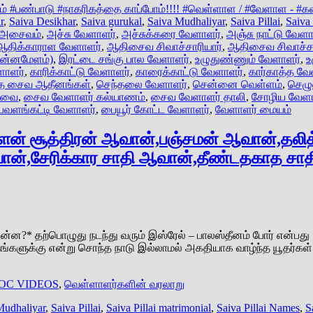
 #பண்பாடு #நாகரிகத்தை காப்போம்!!!! #வெள்ளாள / #வேளாள - #கவ
r
,
Saiva Desikhar
,
Saiva gurukal
,
Saiva Mudhaliyar
,
Saiva Pillai
,
Saiva 
அசைவம்
,
அச்சு வேளாளர்
,
அச்சுக்கரை வேளாளர்
,
அஞ்சு நாட்டு வேளா
ஆதிக்காராள வேளாளர்
,
ஆதிசைவ சிவாச்சாரியார்
,
ஆதிசைவ சிவாச்சா
ின்னமேளம்)
,
இரட்டை சங்கு பால வேளாளர்
,
உழுதுண்ணும் வேளாளர்
,
உ
ாளர்
,
காரிக்காட்டு வேளாளர்
,
காரைக்காட்டு வேளாளர்
,
கார்காத்த வே
்த சைவ ஆதீனங்கள்
,
செந்தலை வேளாளர்
,
சென்னை வெள்ளம்
,
செழு
 எவை
,
சைவ வேளாளர் கல்யாணம்
,
சைவ வேளாளர் தாலி
,
சோழிய வேளா
பவளங்கட்டி வேளாளர்
,
பையூர் கோட்ட வேளாளர்
,
வேளாளர் மையம்
ளன் சூத்திரன் ஆவான்,பஞ்சமன் ஆவான்,தலி
ஆவான்,சேரிக்கார சாதி ஆவான்,தீண்டதகாத சா
ன்ன?* தற்பொழுது நடந்து வரும் இஸ்ரேல் – பாலஸ்தீனம் போர் என்பது
ங்களுக்கு என்று சொந்த நாடு இல்லாமல் அகதியாக வாழ்ந்த யூதர்கள்
OC VIDEOS
,
வெள்ளாளர்களின் வரலாறு
Mudhaliyar
,
Saiva Pillai
,
Saiva Pillai matrimonial
,
Saiva Pillai Names
,
S