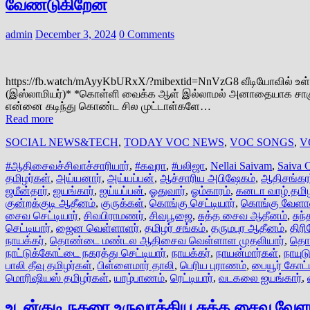
வேண்டுகிறேன்
admin
December 3, 2024
0 Comments
https://fb.watch/mAyyKbURxX/?mibextid=NnVzG8 வீடியோவில் உள
(இஸ்லாமியர்)* *கொள்ளி வைக்க ஆள் இல்லாமல் அனாதையாக சாகும்
என்னை கடிந்து கொண்ட சில முட்டாள்களே…
Read more
SOCIAL NEWS&TECH
,
TODAY VOC NEWS
,
VOC SONGS
,
V
#ஆதிசைவச்சிவாச்சாரியார்
,
#கவுரா
,
#பலிஜா
,
Nellai Saivam
,
Saiva C
தமிழர்கள்
,
அய்யனார்
,
அய்யப்பன்
,
ஆச்சாரிய அபிஷேகம்
,
ஆதிசங்கரர
ஜமீன்தார்
,
ஐயங்கார்
,
ஐய்யப்பன்
,
ஓதுவார்
,
ஓம்காரம்
,
கனடா வாழ் தமிழ
குன்றக்குடி ஆதீனம்
,
குருக்கள்
,
கொங்கு செட்டியார்
,
கொங்கு வேளா
சைவ செட்டியார்
,
சிவபிராமணர்
,
சிவபூஜை
,
சுத்த சைவ ஆதீனம்
,
சுந
செட்டியார்
,
ஜைன வெள்ளாளர்
,
தமிழர் சங்கம்
,
தருமபுர ஆதீனம்
,
தி
நாயக்கர்
,
தொண்டை மண்டல ஆதிசைவ வெள்ளாள முதலியார்
,
தொண
நாட்டுக்கோட்டை நகரத்து செட்டியார்
,
நாயக்கர்
,
நாயன்மார்கள்
,
நாயுட
பாலி தீவு தமிழர்கள்
,
பிள்ளைமார் தாலி
,
பெரிய புராணம்
,
பையூர் கோட
மொரிஷியஸ் தமிழர்கள்
,
யாழ்பாணம்
,
ரெட்டியார்
,
வடகலை ஐயங்கார்
,
உடன்குடி நகரை உருவாக்கிய சுத்த சைவ வேள