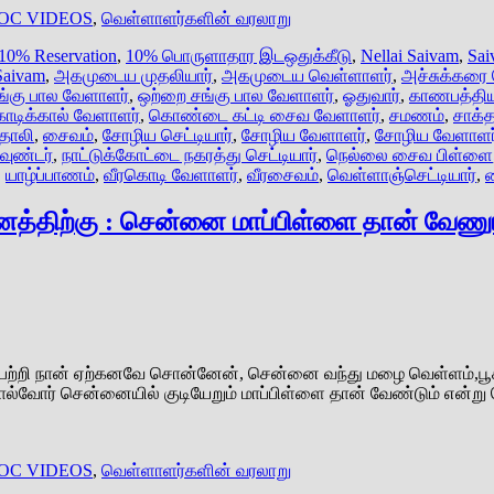
OC VIDEOS
,
வெள்ளாளர்களின் வரலாறு
10% Reservation
,
10% பொருளாதார இடஒதுக்கீடு
,
Nellai Saivam
,
Sai
Saivam
,
அகமுடைய முதலியார்
,
அகமுடைய வெள்ளாளர்
,
அச்சுக்கரை
ங்கு பால வேளாளர்
,
ஒற்றை சங்கு பால வேளாளர்
,
ஓதுவார்
,
காணபத்திய
டிக்கால் வேளாளர்
,
கொண்டை கட்டி சைவ வேளாளர்
,
சமணம்
,
சாக்த
தாலி
,
சைவம்
,
சோழிய செட்டியார்
,
சோழிய வேளாளர்
,
சோழிய வேளாளர்
கவுண்டர்
,
நாட்டுக்கோட்டை நகரத்து செட்டியார்
,
நெல்லை சைவ பிள்ளை
,
யாழ்ப்பாணம்
,
வீரகொடி வேளாளர்
,
வீரசைவம்
,
வெள்ளாஞ்செட்டியார்
,
த்திற்கு : சென்னை மாப்பிள்ளை தான் வேணும
ற்றி நான் ஏற்கனவே சொன்னேன், சென்னை வந்து மழை வெள்ளம்,பூகம்
ொல்வோர் சென்னையில் குடியேறும் மாப்பிள்ளை தான் வேண்டும் என்
OC VIDEOS
,
வெள்ளாளர்களின் வரலாறு