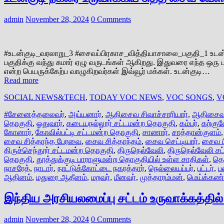
admin
November 28, 2024
0 Comments
#உடன்குடி_வரலாறு_3 #சைவப்பிரகாச_வித்தியாசாலை_பகுதி_1 உடன்கு
பகுதிக்கு வந்து சுமார் ஏழு வருடங்கள் ஆகிறது. இதுவரை எந்த ஒரு 
என்ற பெயருக்கேற்ப வாழுகிறவர்கள் இவ்வூர் மக்கள். உடன்குடி…
Read more
SOCIAL NEWS&TECH
,
TODAY VOC NEWS
,
VOC SONGS
,
V
#சேனைத்தலைவர்
,
அய்யனார்
,
ஆதிசைவ சிவாச்சாரியார்
,
ஆதிசைவ
தொகுதி
,
ஓதுவார்
,
கடையநல்லூர் சட்டமன்ற தொகுதி
,
கம்பர்
,
கற்குவ
கோனார்
,
கோவில்பட்டி சட்டமன்ற தொகுதி
,
சாணார்
,
சாத்தான்குளம்
சைவ சித்தாந்த பேரவை
,
சைவ சித்தாந்தம்
,
சைவ செட்டியார்
,
சைவ ப
திருச்செந்தூர் சட்டமன்ற தொகுதி
,
திருநெல்வேலி
,
திருநெல்வேலி ச
தொகுதி
,
தூத்துக்குடி பாராளுமன்ற தொகுதியில் உள்ள சாதிகள்
,
தெ
நாசரேத்
,
நாடார்
,
நாட்டுக்கோட்டை நகரத்தார்
,
நெல்லையப்பர்
,
பட்டர்
,
ப
ஆதினம்
,
மதுரை ஆதீனம்
,
மறவர்
,
மீனவர்
,
முத்தாரம்மன்
,
மெய்க்கண்
இந்திய அரசியலமைப்பு சட்டம் உருவாக்கத்தி
admin
November 28, 2024
0 Comments