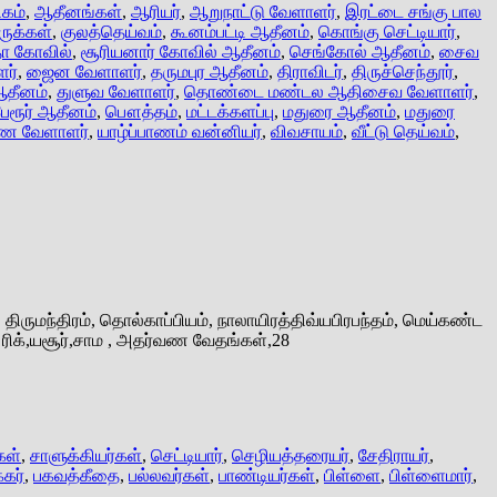
கம்
,
ஆதீனங்கள்
,
ஆரியர்
,
ஆறுநாட்டு வேளாளர்
,
இரட்டை சங்கு பால
ருக்கள்
,
குலத்தெய்வம்
,
கூனம்பட்டி ஆதீனம்
,
கொங்கு செட்டியார்
,
தா கோவில்
,
சூரியனார் கோவில் ஆதீனம்
,
செங்கோல் ஆதீனம்
,
சைவ
ர்
,
ஜைன வேளாளர்
,
தருமபுர ஆதீனம்
,
திராவிடர்
,
திருச்செந்தூர்
,
ஆதீனம்
,
துளுவ வேளாளர்
,
தொண்டை மண்டல ஆதிசைவ வேளாளர்
,
பேரூர் ஆதீனம்
,
பௌத்தம்
,
மட்டக்களப்பு
,
மதுரை ஆதீனம்
,
மதுரை
பாண வேளாளர்
,
யாழ்ப்பாணம் வன்னியர்
,
விவசாயம்
,
வீட்டு தெய்வம்
,
ுமந்திரம், தொல்காப்பியம், நாலாயிரத்திவ்யபிரபந்தம், மெய்கண்ட
ரிக்,யசூர்,சாம , அதர்வண வேதங்கள்,28
கள்
,
சாளுக்கியர்கள்
,
செட்டியார்
,
செழியத்தரையர்
,
சேதிராயர்
,
்கர்
,
பகவத்கீதை
,
பல்லவர்கள்
,
பாண்டியர்கள்
,
பிள்ளை
,
பிள்ளைமார்
,