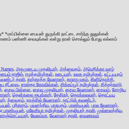
*மாப்பிள்ளை பையன் துருக்கி நாட்டை சார்ந்த துலுக்கன்
ணம் பண்ணி வையுங்கள் என்று நான் சொல்லும் போது எல்லாம்
ai Names
,
அகமுடைய முதலியார்
,
அத்வைதம்
,
அமெரிக்கா வாழ்
யம் ராஜீஸ்
,
ஈழத்தமிழர்கள்
,
உடையார்
,
உலக தமிழர்கள்
,
எட்டயபுரம்
வுண்டர் தாலி
,
கார்காத்த வேளாளர்
,
காளாமுகம்
,
கிளிநொச்சி
,
ய தீட்ஷை
,
சாஸ்தா கோவில்கள்
,
சிங்கப்பூர் தமிழர்கள்
,
சித்தர்காடு
்
,
சைவ பிள்ளை
,
சைவ முதலியார்
,
சைவ வேளாளர்
,
சைவம்
,
சோழிய
ளாளர்
,
தென்கலை ஐயங்கார்
,
தேசிகர்
,
தொக்கலவார்
,
தொட்டிய
ார்
,
த்வைதம்
,
நாஞ்சில் வேளாளர்
,
நாட்டுக் கவுண்டர்
,
டியன்
,
பரிகாரம்
,
பவளந்தீவு
,
பாசுபதம்
,
பாண்டியன்
,
பால வேளாளர்
,
தர பாண்டியன்
,
மலேசியா தமிழர்கள்
,
முதலியார் தாலி
,
முல்லைத்தீவு
,
ளாஞ்செட்டியார்
,
வேலம்மா
,
வேளாளர் தாலி
,
வைணவம்