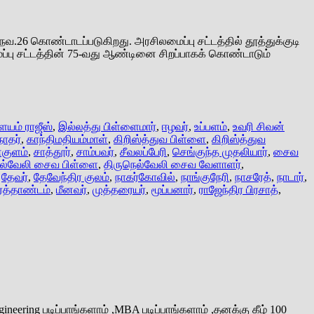
நவ.26 கொண்டாடப்படுகிறது. அரசிலமைப்பு சட்டத்தில் தூத்துக்குடி
ைப்பு சட்டத்தின் 75-வது ஆண்டினை சிறப்பாகக் கொண்டாடும்
யம் ராஜீஸ்
,
இல்லத்து பிள்ளைமார்
,
ஈழவர்
,
உப்பளம்
,
உவரி சிவன்
நாதர்
,
காந்திமதியம்மாள்
,
கிறிஸ்த்துவ பிள்ளை
,
கிறிஸ்த்துவ
்குளம்
,
சாத்தூர்
,
சாம்பவர்
,
சீவலப்பேரி
,
செங்குந்த முதலியார்
,
சைவ
ெல்வேலி சைவ பிள்ளை
,
திருநெல்வேலி சைவ வேளாளர்
,
,
தேவர்
,
தேவேந்திர குலம்
,
நாகர்கோவில்
,
நாங்குநேரி
,
நாசரேத்
,
நாடார்
,
ர்த்தாண்டம்
,
மீனவர்
,
முத்தரையர்
,
மூப்பனார்
,
ராஜேந்திர பிரசாத்
,
ering படிப்பாங்களாம் ,MBA படிப்பாங்களாம் ,தனக்கு கீழ் 100