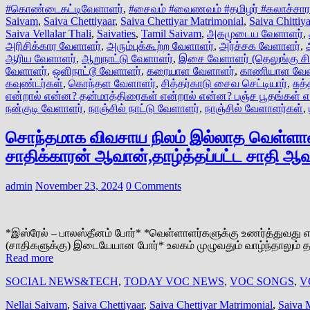
#கொண்டைகட்டிவேளாளர்
,
#சைவம் #வைணவம் #தமிழர் #கலாச்சாரம்
Saivam
,
Saiva Chettiyaar
,
Saiva Chettiyar Matrimonial
,
Saiva Chittiya
Saiva Vellalar Thali
,
Saivaties
,
Tamil Saivam
,
அகமுடைய வேளாளர்
,
அரிசிக்கார வேளாளர்
,
அரும்புக்கூற்ற வேளாளர்
,
அர்ச்சக வேளாளர்
,
ஆரிய வேளாளர்
,
ஆறுநாட்டு வேளாளர்
,
இசை வேளாளர் (தெலுங்கு ச
வேளாளர்
,
ஒளிநாட்டூ வேளாளர்
,
கரையாள வேளாளர்
,
காணியாள வேள
கவுண்டர்கள்
,
கொந்தள வேளாளர்
,
சித்தர்காடு சைவ செட்டியார்
,
சுத
என்றால் என்ன? தன்மாத்திரைகள் என்றால் என்ன? பஞ்ச பூதங்கள்
நன்குடி வேளாளர்
,
நாஞ்சில் நாட்டு வேளாளர்
,
நாஞ்சில் வேளாளர்கள்
,
சொந்தமாக விவசாய நிலம் இல்லாத வெள்ளா
சாதிக்காரன் ஆவான்,தாழ்த்தப்பட்ட சாதி 
admin
November 23, 2024
0 Comments
*இஸ்ரேல் – பாலஸ்தீனம் போர்* *வெள்ளாளர்களுக்கு உணர்த்துவது எ
(சாதிகளுக்கு) இடையேயான போர்* உலகம் முழுவதும் வாழ்ந்தாலும் த
Read more
SOCIAL NEWS&TECH
,
TODAY VOC NEWS
,
VOC SONGS
,
V
Nellai Saivam
,
Saiva Chettiyaar
,
Saiva Chettiyar Matrimonial
,
Saiva 