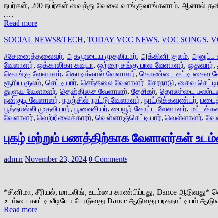
நபர்கள், 200 நபர்கள் வைத்து வேலை வாங்குவாங்களாம், ஆனால் தன
,…
Read more
SOCIAL NEWS&TECH
,
TODAY VOC NEWS
,
VOC SONGS
,
V
#சேனைத்தலைவர்
,
அகமுடைய முதலியார்
,
அக்கினி குலம்
,
அனுப்ப 
வேளாளர்
,
ஒக்காலிகா கவுடா
,
ஒற்றை சங்கு பால வேளாளர்
,
ஓதுவார்
,
கொங்கு வேளாளர்
,
கொடிக்கால் வேளாளர்
,
கொண்டை கட்டி சைவ வ
சூரிய குலம்
,
செட்டியார்
,
செந்தலை வேளாளர்
,
சேரநாடு
,
சைவ செட்டி
துளுவ வேளாளர்
,
தென்திசை வேளாளர்
,
தேசிகர்
,
தொண்டை மண்டல
நன்குடி வேளாளர்
,
நாஞ்சில் நாட்டு வேளாளர்
,
நாட்டுக்கவுண்டர்
,
படைத
பூந்தமல்லி முதலியார்
,
பூவைசியர்
,
பையூர் கோட்ட வேளாளர்
,
மட்டக்கள
வேளாளர்
,
வெற்றிலைக்காரர்
,
வெள்ளாஞ்செட்டியார்
,
வெள்ளாளர்
,
வே
புகழ் மற்றும் பணத்திற்காக வேளாளர்கள் உடம
admin
November 23, 2024
0 Comments
*சினிமா, சீரியல், மாடலிங், உடம்பை காண்பிப்பது, Dance ஆடுவது* வ
உடம்பை காட்டி வீடியோ போடுவது Dance ஆடுவது பரதநாட்டியம் ஆ
Read more