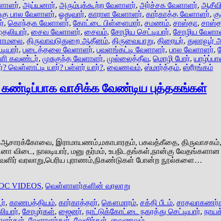
ேளாளர்
,
அய்யனார்
,
அரும்புக்கூற்ற வேளாளர்
,
அர்ச்சக வேளாளர்
,
ஆசீவி
்கு பால வேளாளர்
,
ஓதுவார்
,
காராள வேளாளர்
,
கார்காத்த வேளாளர்
,
கு
்
,
கொந்தக வேளாளர்
,
கோட்டை பிள்ளைமார்
,
சமணம்
,
சாஸ்தா
,
சாஸ்
தலியார்
,
சைவ வேளாளர்
,
சைவம்
,
சோழிய செட்டியார்
,
சோழிய வேளாள
ணாமலை
,
திருவாவடுதுறை ஆதீனம்
,
திருவையாறு
,
திரையர்
,
துலாவூர் 
டியார்
,
படைத்தலை வேளாளர்
,
பவளங்கட்டி வேளாளர்
,
பால வேளாளர்
,
ி கவுண்டர்
,
முசுகுந்த வேளாளர்
,
முல்லைத்தீவு
,
மொழி போர்
,
யாழ்ப்
? வெள்ளாட்டி யார்? பள்ளர் யார்?
,
வைணவம்
,
ஸ்மார்த்தம்
,
ஸ்ரீரங்கம்
கண்டிப்பாக வாசிக்க வேண்டிய புத்தகங்கள்
,ஆசாரக்கோவை, இராமாயணம்,மகாபாரதம், பகவத்கீதை, திருவாசகம், திர
விடை, நாலடியார், மனு தர்மம், உபநிடதங்கள்,நான்கு வேதங்களான 
ேளிர் வரலாறு,பெரிய புராணம்,நிகண்டுகள் போன்ற நூல்களை…
OC VIDEOS
,
வெள்ளாளர்களின் வரலாறு
ர்
,
காணபத்தியம்
,
கார்காத்தார்
,
கௌமாரம்
,
சக்தி பீடம்
,
சாதவாகணர்
ியார்
,
சோழர்கள்
,
ஜைனர்
,
நாட்டுக்கோட்டை நகரத்து செட்டியார்
,
நாயக
ளர்கள்
,
வேளாளர்கள்
,
வேளிர்கள்
,
வைணவம்