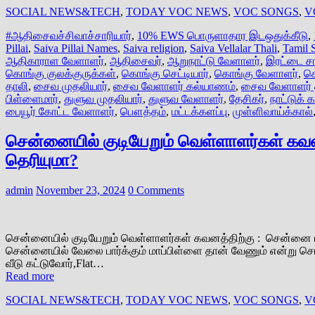
SOCIAL NEWS&TECH
,
TODAY VOC NEWS
,
VOC SONGS
,
V
#ஆதிசைவச்சிவாச்சாரியார்
,
10% EWS பொருளாதார இடஒதுக்கீடு
,
Pillai
,
Saiva Pillai Names
,
Saiva religion
,
Saiva Vellalar Thali
,
Tamil 
ஆதிகாராள வேளாளர்
,
ஆதிசைவர்
,
ஆறுநாட்டு வேளாளர்
,
இரட்டை ச
கொங்கு குலக்குருக்கள்
,
கொங்கு செட்டியார்
,
கொங்கு வேளாளர்
,
கொ
தாலி
,
சைவ முதலியார்
,
சைவ வேளாளர் கல்யாணம்
,
சைவ வேளாளர் 
பிள்ளைமார்
,
துளுவ முதலியார்
,
துளுவ வேளாளர்
,
தேசிகர்
,
நாட்டுக் 
பையூர் கோட்ட வேளாளர்
,
பௌத்தம்
,
மட்டக்களப்பு
,
முள்ளிவாய்க்கால்
சென்னையில் குடியேறும் வெள்ளாளர்கள் கவன
தெரியுமா?
admin
November 23, 2024
0 Comments
சென்னையில் குடியேறும் வெள்ளாளர்கள் கவனத்திற்கு : சென்னை ப
சென்னையில் வேலை பார்க்கும் மாப்பிள்ளை தான் வேணும் என்று ச
வீடு கட்டுவோர்,Flat…
Read more
SOCIAL NEWS&TECH
,
TODAY VOC NEWS
,
VOC SONGS
,
V