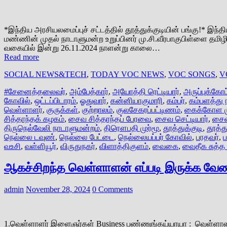
*இந்திய அரசியலமைப்புச் சட்டத்தில் தூத்துக்குடியின் பங்கு!* இந
மண்ணின் முதல் நாடாளுமன்ற உறுப்பினர் மு.சி.வீரபாகுபிள்ளை தமி
வகையில் இன்று 26.11.2024 நாளன்று காலை…
Read more
SOCIAL NEWS&TECH
,
TODAY VOC NEWS
,
VOC SONGS
,
V
#சேனைத்தலைவர்
,
அம்பேத்கார்
,
அயோத்தி ரெட்டியார்
,
அருப்புக்கோ
கோவில்
,
ஒட்டப்பிடாரம்
,
ஓதுவார்
,
கன்னியாகுமாரி
,
கம்பர்
,
கம்பளத்து 
வெள்ளாளர்
,
குருக்கள்
,
குற்றாலம்
,
குலசேகரப்பட்டிணம்
,
கைக்கோள ம
சித்தாந்தக் கழகம்
,
சைவ சித்தாந்தப் பேரவை
,
சைவ செட்டியார்
,
சைவ
திருநெல்வேலி நாடாளுமன்றம்
,
திரௌபதி முர்மூ
,
தூத்துக்குடி
,
தூத்த
நெல்லை டவுண்
,
நெல்லை பேட்டை
,
நெல்லையப்பர் கோவில்
,
பரதவர்
,
ப
வஉசி
,
வள்ளியூர்
,
விருதுநகர்
,
விளாத்திகுளம்
,
வைகை
,
வைதீக சுத்
ஆகச்சிறந்த வெள்ளாளன் எப்படி இருக்க வேண
admin
November 28, 2024
0 Comments
1.வெள்ளாளர் இளைஞர்கள் Business பண்ணுங்கய்யாயா : வெள்ளாள இளைஞ