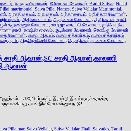
ுண்டர்
,
#துளுவவேளாளர்
,
#மொட்டைவேளாளர்
,
Aadhi Saivar
,
Nellai
Pillai matrimonial
,
Saiva Pillai Names
,
Saiva Vellalar Matrimonial
,
ளர்
,
அநாதிசைவம்
,
அநுசைவர்
,
அந்தரசைவம்
,
அரிசிகார வேளாளர்
,
ரியார்கள்
,
ஆதிசைவ மடம்
,
ஆதிசைவ வேளாளர்
,
ஆதிசைவர் தாலி
,
ழுவித்துண்ணும் வேளாளர்
,
ஊற்றுவளநாட்டு வேளாளர்
,
ஐந்தொழில்
ளாளர் தாலி
,
காஷ்மீர சைவம்
,
குடிக்கார வேளாளர்
,
கொங்கு வேளாளர்
கை வேளாளர்
,
சைவ ஆகமம்
,
சைவ சித்தாந்தம்
,
சைவ சித்தாந்தம்
ளர் தாலி
,
திருநெல்வேலி வேளாளர்
,
தெக்ஷிணத்து சைவ வேளாளர்
,
த் சாதி ஆவான்,SC சாதி ஆவான்,காலணி
தி ஆவான்
 *யூதர்கள் – அரேபியர் என்ற இரண்டு இனக்குழுக்களுக்கு
 உருவாக்கியது தான் இஸ்ரேல் என்னும் நாடு!…
aiva Pillaimar
,
Saiva Vellalar
,
Saiva Vellalar Thali
,
Saivaties
,
Tamil