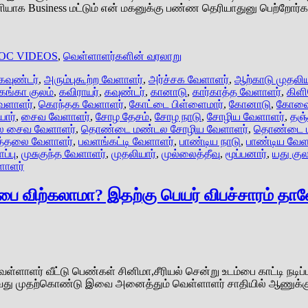
ியாக Business மட்டும் என் மகனுக்கு பண்ண தெரியாதுனு பெற்றோர்க
OC VIDEOS
,
வெள்ளாளர்களின் வரலாறு
கவுண்டர்
,
அரும்புகூற்ற வேளாளர்
,
அர்ச்சக வேளாளர்
,
ஆற்காடு முதலிய
கங்கா குலம்
,
கவிராயர்
,
கவுண்டர்
,
கானாடு
,
கார்காத்த வேளாளர்
,
கிள
ேளாளர்
,
கொந்தக வேளாளர்
,
கோட்டை பிள்ளைமார்
,
கோனாடு
,
கோவை
யார்
,
சைவ வேளாளர்
,
சோழ தேசம்
,
சோழ நாடு
,
சோழிய வேளாளர்
,
தஞ்
 சைவ வேளாளர்
,
தொண்டை மண்டல சோழிய வேளாளர்
,
தொண்டை ம
்தலை வேளாளர்
,
பவளங்கட்டி வேளாளர்
,
பாண்டிய நாடு
,
பாண்டிய வேள
ப்பு
,
முசுகுந்த வேளாளர்
,
முதலியார்
,
முல்லைத்தீவு
,
மூப்பனார்
,
யது குல
ளாளர்
்பை விற்கலாமா? இதற்கு பெயர் விபச்சாரம் தா
ெள்ளாளர் வீட்டு பெண்கள் சினிமா,சீரியல் சென்று உடம்பை காட்டி நடி
டுவது முதற்கொண்டு இவை அனைத்தும் வெள்ளாளர் சாதியில் ஆணுக்கு