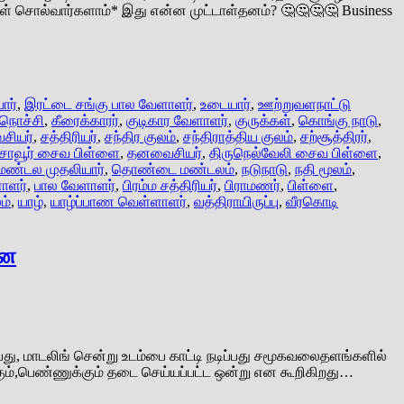
ள் சொல்வார்களாம்* இது என்ன முட்டாள்தனம்? 🤔🤔🤔🤔 Business
ார்
,
இரட்டை சங்கு பால வேளாளர்
,
உடையார்
,
ஊற்றுவளநாட்டு
ிநொச்சி
,
கீரைக்காரர்
,
குடிகார வேளாளர்
,
குருக்கள்
,
கொங்கு நாடு
,
சியர்
,
சத்திரியர்
,
சந்திர குலம்
,
சந்திராத்திய குலம்
,
சற்சூத்திரர்
,
சாவூர் சைவ பிள்ளை
,
தனவைசியர்
,
திருநெல்வேலி சைவ பிள்ளை
,
ண்டல முதலியார்
,
தொண்டை மண்டலம்
,
நடுநாடு
,
நதி மூலம்
,
ாளர்
,
பால வேளாளர்
,
பிரம்ம சத்திரியர்
,
பிராமணர்
,
பிள்ளை
,
ம்
,
யாழ்
,
யாழ்ப்பாண வெள்ளாளர்
,
வத்திராயிருப்பு
,
வீரகொடி
னே
ப்பது, மாடலிங் சென்று உடம்பை காட்டி நடிப்பது சமூகவலைதளங்களில்
ம்,பெண்ணுக்கும் தடை செய்யப்பட்ட ஒன்று என கூறிகிறது…