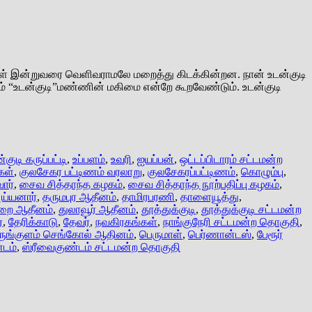
ங்கள் இன்றுவரை வெளிவராமலே மறைத்து கிடக்கின்றன. நான் உடன்குடி
வதும் “உடன்குடி”மண்ணின் மகிமை என்றே கூறவேண்டும். உடன்குடி
்குடி கருப்பட்டி
,
உப்பளம்
,
உவரி
,
ஐயப்பன்
,
ஒட்டப்பிடாரம் சட்டமன்ற
கள்
,
குலசேகர பட்டிணம் வரலாறு
,
குலசேகரப்பட்டிணம்
,
கொழும்பு
,
ார்
,
சைவ சித்தாந்த கழகம்
,
சைவ சித்தாந்த நூற்பதிப்பு கழகம்
,
ய்யனார்
,
தருமபுர ஆதீனம்
,
தாமிரபரணி
,
தாளையூத்து
,
ுறை ஆதீனம்
,
துலாவூர் ஆதீனம்
,
தூத்துக்குடி
,
தூத்துக்குடி சட்டமன்ற
்
,
தேரிக்காடு
,
தேவர்
,
நவகிரகங்கள்
,
நாங்குநேரி சட்டமன்ற தொகுதி
,
ருங்குளம் செங்கோல் ஆதினம்
,
பெருமாள்
,
பெர்ணான்டஸ்
,
பேரூர்
்டம்
,
ஸ்ரீவைகுண்டம் சட்டமன்ற தொகுதி