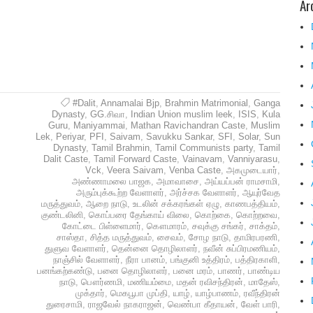
Ar
#Dalit
,
Annamalai Bjp
,
Brahmin Matrimonial
,
Ganga
Dynasty
,
GG.சிவா
,
Indian Union muslim leek
,
ISIS
,
Kula
Guru
,
Maniyammai
,
Mathan Ravichandran Caste
,
Muslim
Lek
,
Periyar
,
PFI
,
Saivam
,
Savukku Sankar
,
SFI
,
Solar
,
Sun
Dynasty
,
Tamil Brahmin
,
Tamil Communists party
,
Tamil
Dalit Caste
,
Tamil Forward Caste
,
Vainavam
,
Vanniyarasu
,
Vck
,
Veera Saivam
,
Venba Caste
,
அகமுடையார்
,
அண்ணாமலை பாஜக
,
அமாவாசை
,
அய்யப்பன் ராமசாமி
,
அரும்புக்கூற்ற வேளாளர்
,
அர்ச்சக வேளாளர்
,
ஆயுர்வேத
மருத்துவம்
,
ஆறை நாடு
,
உடலின் சக்கரங்கள் ஏழு
,
காணபத்தியம்
,
குண்டலினி
,
கொப்பரை தேங்காய் விலை
,
கொற்கை
,
கொற்றவை
,
கோட்டை பிள்ளைமார்
,
கௌமாரம்
,
சவுக்கு சங்கர்
,
சாக்தம்
,
சாஸ்தா
,
சித்த மருத்துவம்
,
சைவம்
,
சோழ நாடு
,
தாமிரபரணி
,
துளுவ வேளாளர்
,
தென்னை தொழிலாளர்
,
நவீன் சுப்பிரமணியம்
,
நாஞ்சில் வேளாளர்
,
நீரா பானம்
,
பங்குனி உத்திரம்
,
பத்திரகாளி
,
பனங்கற்கண்டு
,
பனை தொழிலாளர்
,
பனை மரம்
,
பாணர்
,
பாண்டிய
நாடு
,
பௌர்ணமி
,
மணியம்மை
,
மதன் ரவிசந்திரன்
,
மாதேஸ்
,
முக்தார்
,
மெகபூபா முப்தி
,
யாழ்
,
யாழ்பாணம்
,
ரவீந்திரன்
துரைசாமி
,
ராஜவேல் நாகராஜன்
,
வெண்பா கீதாயன்
,
வேள் பாரி
,