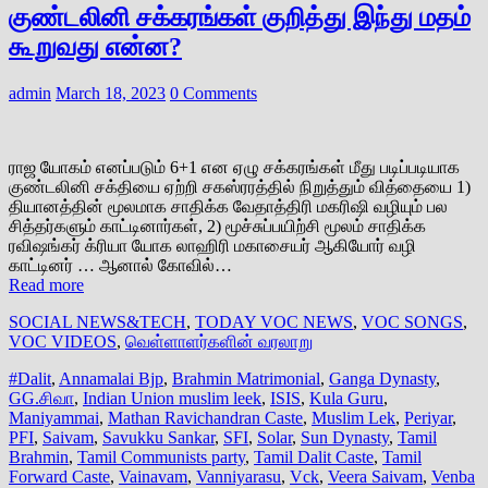
குண்டலினி சக்கரங்கள் குறித்து இந்து மதம்
கூறுவது என்ன?
admin
March 18, 2023
0 Comments
ராஜ யோகம் எனப்படும் 6+1 என ஏழு சக்கரங்கள் மீது படிப்படியாக
குண்டலினி சக்தியை ஏற்றி சகஸ்ரரத்தில் நிறுத்தும் வித்தையை 1)
தியானத்தின் மூலமாக சாதிக்க வேதாத்திரி மகரிஷி வழியும் பல
சித்தர்களும் காட்டினார்கள், 2) மூச்சுப்பயிற்சி மூலம் சாதிக்க
ரவிஷங்கர் க்ரியா யோக லாஹிரி மகாசையர் ஆகியோர் வழி
காட்டினர் … ஆனால் கோவில்…
Read more
SOCIAL NEWS&TECH
,
TODAY VOC NEWS
,
VOC SONGS
,
VOC VIDEOS
,
வெள்ளாளர்களின் வரலாறு
#Dalit
,
Annamalai Bjp
,
Brahmin Matrimonial
,
Ganga Dynasty
,
GG.சிவா
,
Indian Union muslim leek
,
ISIS
,
Kula Guru
,
Maniyammai
,
Mathan Ravichandran Caste
,
Muslim Lek
,
Periyar
,
PFI
,
Saivam
,
Savukku Sankar
,
SFI
,
Solar
,
Sun Dynasty
,
Tamil
Brahmin
,
Tamil Communists party
,
Tamil Dalit Caste
,
Tamil
Forward Caste
,
Vainavam
,
Vanniyarasu
,
Vck
,
Veera Saivam
,
Venba