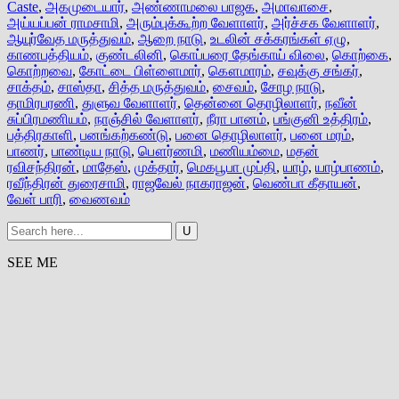
Caste
,
அகமுடையார்
,
அண்ணாமலை பாஜக
,
அமாவாசை
,
அய்யப்பன் ராமசாமி
,
அரும்புக்கூற்ற வேளாளர்
,
அர்ச்சக வேளாளர்
,
ஆயுர்வேத மருத்துவம்
,
ஆறை நாடு
,
உடலின் சக்கரங்கள் ஏழு
,
காணபத்தியம்
,
குண்டலினி
,
கொப்பரை தேங்காய் விலை
,
கொற்கை
,
கொற்றவை
,
கோட்டை பிள்ளைமார்
,
கௌமாரம்
,
சவுக்கு சங்கர்
,
சாக்தம்
,
சாஸ்தா
,
சித்த மருத்துவம்
,
சைவம்
,
சோழ நாடு
,
தாமிரபரணி
,
துளுவ வேளாளர்
,
தென்னை தொழிலாளர்
,
நவீன்
சுப்பிரமணியம்
,
நாஞ்சில் வேளாளர்
,
நீரா பானம்
,
பங்குனி உத்திரம்
,
பத்திரகாளி
,
பனங்கற்கண்டு
,
பனை தொழிலாளர்
,
பனை மரம்
,
பாணர்
,
பாண்டிய நாடு
,
பௌர்ணமி
,
மணியம்மை
,
மதன்
ரவிசந்திரன்
,
மாதேஸ்
,
முக்தார்
,
மெகபூபா முப்தி
,
யாழ்
,
யாழ்பாணம்
,
ரவீந்திரன் துரைசாமி
,
ராஜவேல் நாகராஜன்
,
வெண்பா கீதாயன்
,
வேள் பாரி
,
வைணவம்
SEE ME