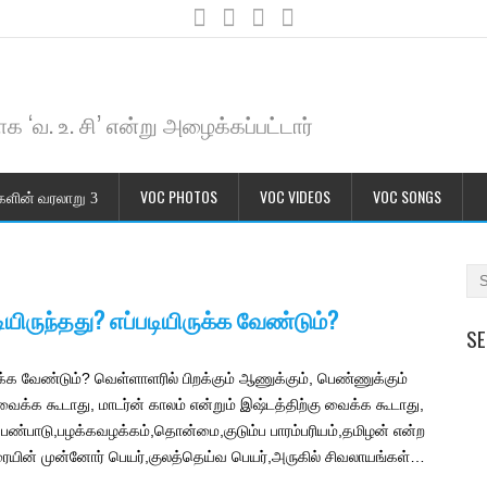
க ‘வ. உ. சி’ என்று அழைக்கப்பட்டார்
களின் வரலாறு
VOC PHOTOS
VOC VIDEOS
VOC SONGS
ிருந்தது? எப்படியிருக்க வேண்டும்?
SE
ுக்க வேண்டும்? வெள்ளாளரில் பிறக்கும் ஆணுக்கும், பெண்ணுக்கும்
் வைக்க கூடாது, மாடர்ன் காலம் என்றும் இஷ்டத்திற்கு வைக்க கூடாது,
ம்,பண்பாடு,பழக்கவழக்கம்,தொன்மை,குடும்ப பாரம்பரியம்,தமிழன் என்ற
பரையின் முன்னோர் பெயர்,குலத்தெய்வ பெயர்,அருகில் சிவலாயங்கள்…