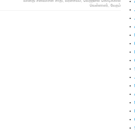
வானதி சீனிவாசன் சாதி
,
வீரசைவம்
,
வெற்றிலை கொடிக்கால்
வெள்ளாளர்
,
வேதம்