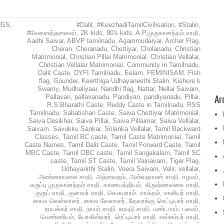
NGS
,
#Dalit
,
#KeezhadiTamilCivilisation
,
#Stalin
,
#சேனைத்தலைவர்
,
2K kids
,
90's kids
,
A.P.முருகானந்தம் சாதி
,
Aadhi Saivar
,
ABVP tamilnadu
,
Agammudaiyar
,
Archer Flag
,
Cheran
,
Cheranadu
,
Chettiyar
,
Cholanadu
,
Christian
Matrimonial
,
Christian Pillai Matrimonial
,
Christian Vellalar
,
Christian Vellalar Matrimonial
,
Community in Tamilnadu
,
Dalit Caste
,
DYFI Tamilnadu
,
Eelam
,
FEMINISAM
,
Fish
flag
,
Gounder
,
Keerthiga Udhayaneethi Stalin
,
Kishore k
Swamy
,
Mudhaliyaar
,
Nandhi flag
,
Nattar
,
Nellai Saivam
,
Ar
Pallavan
,
pallavanadu
,
Pandiyan
,
pandiyanadu
,
Pillai
,
R.S.Bharathi Caste
,
Reddy Caste in Tamilnadu
,
RSS
Tamilnadu
,
Sabatishan Caste
,
Saiva Chettiyar Matrimonial
,
Saiva Desikhar
,
Saiva Pillai
,
Saiva Pillaimar
,
Saiva Vellalar
,
Saivam
,
Savukku Sankar
,
Srilanka Vellalar
,
Tamil Backward
Classes
,
Tamil BC caste
,
Tamil Caste Matrimonial
,
Tamil
Caste Names
,
Tamil Dalit Caste
,
Tamil Forward Caste
,
Tamil
MBC Caste
,
Tamil OBC caste
,
Tamil Sangakalam
,
Tamil SC
caste
,
Tamil ST Caste
,
Tamil Vainavam
,
Tiger Flag
,
Udhayanithi Stalin
,
Veera Saivam
,
Velir
,
vellalar
,
அண்ணாமலை சாதி
,
அத்வைதம்
,
அஸ்வதாமன் சாதி
,
ஈழவர்
,
கருப்பு முருகானந்தம் சாதி
,
காணபத்தியம்
,
கிருஷ்ணவகை சாதி
,
குரூப் சாதி
,
குலாலர் சாதி
,
கௌமாரம்
,
சாக்தம்
,
சாலியர் சாதி
,
சைவ வெள்ளாளர்
,
சைவ வேளாளர்
,
தேவாங்கு செட்டியார் சாதி
,
நாயக்கர் சாதி
,
நாயர் சாதி
,
நாயுடு சாதி
,
பண்டாரம்
,
புலவர்
,
பெண்ணியம்
,
யோகிஸ்வரர்
,
ரெட்டியார் சாதி
,
வல்லம்பர் சாதி
,