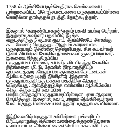
1758-
ல் ஆங்கிலேயருக்கெதிராக சென்னையை
முற்றுகையிட்ட பிரெஞ்சுபடைகளை மருதநாயகம்பிள்ளை
கொரில்லா தாக்குதல் நடத்தி தோற்கடித்தார்.
இதனால்
‘
கமாண்டோகான்
‘
எனும் பதவி உயர்வு பெற்றார்.
இதற்காக கவர்னர் பதவியில் நீடிக்க
வருடத்திற்கு
5
லட்சம் ரூபாய் ஆங்கிலேயே அரசுக்கு
கட்டவேண்டியிருந்தது.
அலுவல் காரணமாக
மருதநாயகம் சென்னை சென்றபோது
,
சில கயவர்கள்
மீனாட்சியம்மன் கோவில் நிலங்களை சூறையாடியனர்.
இதனையறிந்து திரும்பிய
மருதநாயகம்பிள்ளை
,
கயவர்களிடமிருந்து கோவில்
நிலங்களை
மீட்டு
,
கோவில் நிர்வாகத்திடம்
ஒப்படைத்தார் .மேலும் பல குளங்கள்
,
கோட்டைகள்
ஆகியவற்றை பழுது நீக்கினார் .இதனால்
மருதநாயகத்திற்கு மக்கள் மத்தியில் ஆதரவு
பெருகியது. அதைத்தடுக்க எண்ணிய ஆங்கிலேயே
அரசு
,
ஆற்காட்டு நவாப்பின்
பணியாளர்தான்
‘
மருதநாயகம்பிள்ளை
‘
என ஆணை
பிறப்பித்தது. இதனால் நவாப் மற்றும் ஆங்கிலேயர்கள்
மேல் மிகுந்த மனக்கசப்படைந்தார் மருதநாயகம்பிள்ளை.
இந்நிலையில் மருதநாயகம்பிள்ளை மக்களிடம்
பிரிட்டிஷாருக்கு எதிரான உணர்வைத்தூண்டுவதாக
குற்றம் சாட்டி
,
அவரை கைது செய்ய உத்தரவிட்டது