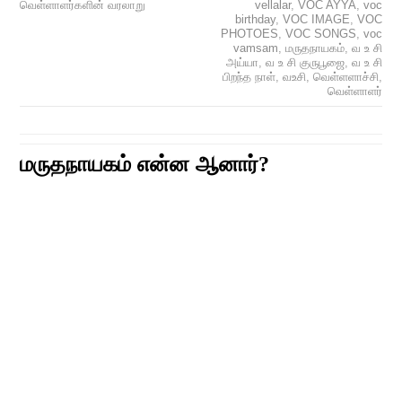
வெள்ளாளர்களின் வரலாறு
vellalar
,
VOC AYYA
,
voc
birthday
,
VOC IMAGE
,
VOC
PHOTOES
,
VOC SONGS
,
voc
vamsam
,
மருதநாயகம்
,
வ உ சி
அய்யா
,
வ உ சி குருபூஜை
,
வ உ சி
பிறந்த நாள்
,
வஉசி
,
வெள்ளளாச்சி
,
வெள்ளாளர்
மருதநாயகம் என்ன ஆனார்
?