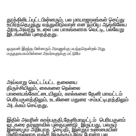
தூக்கிலிடப்பட்டபின்னரும்
,
பல மாயாஜாலங்கள் செய்து
உயிர்த்தெழுந்து வந்துவிடுவான் என நம்பிய ஆங்கிலேய
அரசு
,
அவரது உடலை பல பாகங்களாக வெட்டி
,
பல்வேறு
இடங்களில் புதைத்தது.
ஒருவன் இறந்த பின்னரும் அவனுக்கு பயந்ததென்றல் அது
மருதநாயகம்பிள்ளை அவர்களுக்கு மட்டுமே
அவ்வாறு வெட்டப்பட்ட தலையை
திருச்சியிலும்
,
கைகளை நெல்லை
பாளையங்கோட்டையிலும்
,
கால்களை தேனி மாவட்டம்
பெரியகுளத்திலும்
,
உடலினை மதுரை -சம்மட்டிபுரத்திலும்
அடக்கம் செய்தது.
இதில் அவரின் கால்பகுதி
,
தேனிமாவட்டம்
பெரியகுளம்
வடகரை தர்ஹாவில் புதையுண்டு
இருப்பது
,
பலரும்
இன்னமும் அறியாத
செய்தி. இன்றும் உண்மையின்
மிளிர்கல்லாக எஞ்சி இருக்கும்
,
இது போன்ற பல