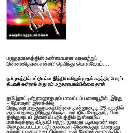
மருதநாயகத்தின் உண்மையான வரலாற்றுப்
பின்னணிதான் என்ன
?
தெரிந்து கொள்வோம்….
தமிழகத்தில் மட்டுமல்ல இந்தியாவிலும் முதல் சுதந்திர போரட்ட
தியாகி என்றால் அது நம் மருதநாயகம்பிள்ளை தான்
தமிழ்நாட்டின் ராமநாதபுரம் மாவட்டம் பனையூரில்
இந்து
– வேளாளர் இனத்தில்
பிறந்தவர்
,
மருதநாயகம்பிள்ளை.தன்னுடைய 25 வயதில்
குடும்பத்தை பிரிந்து பிரஞ்ச் படையில் சேர்ந்தார், பின்
தன்னுடைய இளமைப்பருவத்தில் இஸ்லாமிய
மார்க்கத்தை விரும்பி ஏற்று
,’
முகமது யூசுப்கான்
‘
என
அழைக்கப்பட்டார்.வீர கலைகள் அனைத்தும் விரைந்து
கற்றார் மருதநாயகம்பிள்ளை தன் இளமைக்காலத்தில்