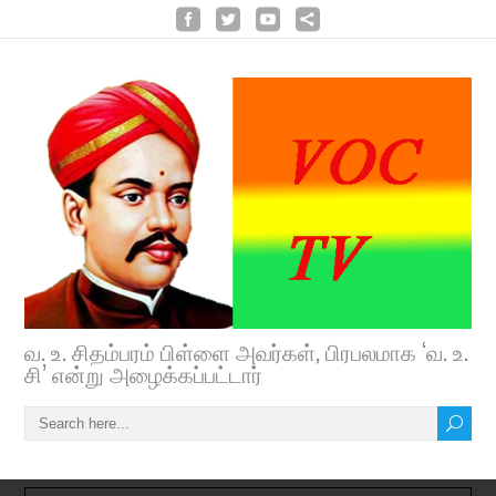
வ. உ. சிதம்பரம் பிள்ளை அவர்கள், பிரபலமாக ‘வ. உ.
சி’ என்று அழைக்கப்பட்டார்