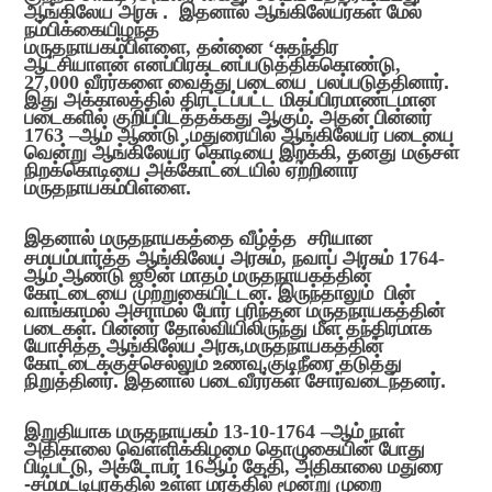
ஆங்கிலேய அரசு .
இதனால் ஆங்கிலேயர்கள் மேல்
நம்பிக்கையிழந்த
மருதநாயகம்பிள்ளை
,
தன்னை
‘
சுதந்திர
ஆட்சியாளன்
எனப்பிரகடனப்படுத்திக்கொண்டு
,
27,000
வீரர்களை வைத்து படையை
பலப்படுத்தினார்.
இது அக்காலத்தில் திரட்டப்பட்ட
மிகப்பிரமாண்டமான
படைகளில் குறிப்பிடத்தக்கது ஆகும். அதன் பின்னர்
1763 –
ஆம் ஆண்டு
,
மதுரையில் ஆங்கிலேயர் படையை
வென்று ஆங்கிலேயர் கொடியை இறக்கி
,
தனது மஞ்சள்
நிறக்கொடியை அக்கோட்டையில் ஏற்றினார்
மருதநாயகம்பிள்ளை.
இதனால் மருதநாயகத்தை வீழ்த்த
சரியான
சமயம்பார்த்த ஆங்கிலேய அரசும்
,
நவாப் அரசும்
1764-
ஆம் ஆண்டு ஜூன் மாதம் மருதநாயகத்தின்
கோட்டையை முற்றுகையிட்டன. இருந்தாலும்
பின்
வாங்காமல் அசராமல் போர் புரிந்தன மருதநாயகத்தின்
படைகள். பின்னர் தோல்வியிலிருந்து மீள தந்திரமாக
யோசித்த ஆங்கிலேய அரசு
,
மருதநாயகத்தின்
கோட்டைக்குச்செல்லும் உணவு
,
குடிநீரை தடுத்து
நிறுத்தினர். இதனால் படைவீரர்கள் சோர்வடைந்தனர்.
இறுதியாக மருதநாயகம்
13-10-1764 –
ஆம் நாள்
அதிகாலை வெள்ளிக்கிழமை தொழுகையின் போது
பிடிபட்டு
,
அக்டோபர்
16
ஆம் தேதி
,
அதிகாலை மதுரை
-சம்மட்டிபுரத்தில் உள்ள மரத்தில் மூன்று முறை