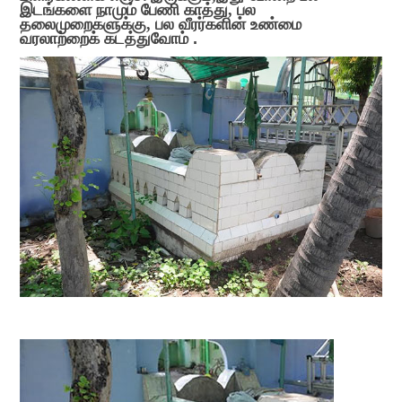
இடங்களை நாமும் பேணி காத்து
,
பல
தலைமுறைகளுக்கு
,
பல வீரர்களின் உண்மை
வரலாற்றைக் கடத்துவோம் .