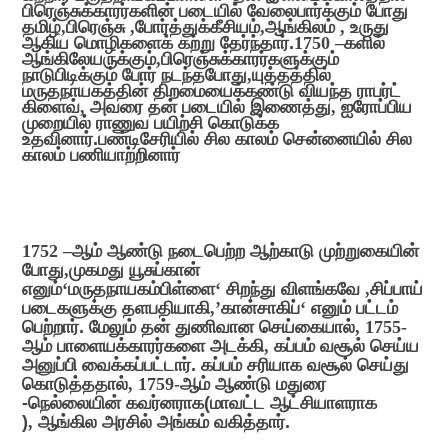
பிரெஞ்சுக்காரர்களின் படையில் வேலைபார்க்கும் போது
தமிழ்
,
பிரெஞ்சு
,
போர்த்துக்கீசியம்
,
ஆங்கிலம்
,
உருது
ஆகிய மொழிகளைக் கற்று தேர்ந்தார்.
1750 –
களில்
ஆங்கிலேயருக்கும்
,
பிரெஞ்சுக்காரர்களுக்கும்
நாடுபிடிக்கும் போர் நடந்தபோது
,
யுத்தத்தில்
மருதநாயகத்தின் திறமையைக்கண்டு வியந்த ராபர்ட்
கிளைவ்
,
அவரை தன் படையில் இணைத்து
,
ஐரோப்பிய
முறையில் ராணுவ பயிற்சி கொடுக்க
உதவினார்.பண்டிசேரியில் சில காலம் சென்னையில் சில
காலம் பணியாற்றினார்
1752 –
ஆம் ஆண்டு நடைபெற்ற ஆற்காடு முற்றுகையின்
போது
,
முகமது யூசுப்கான்
எனும்
‘
மருதநாயகம்பிள்ளை
‘
சிறந்து விளங்கவே
,
சிப்பாய்
படைகளுக்கு தளபதியாகி
,’
கான்சாகிப்
‘
எனும் பட்டம்
பெற்றார். மேலும் தன்
துணிவான செய்கையால்
, 1755-
ஆம் பாளையக்காரர்களை அடக்கி
,
கப்பம் வசூல் செய்ய
அனுப்பி வைக்கப்பட்டார். கப்பம் சரியாக வசூல் செய்து
கொடுத்ததால்
, 1759-
ஆம் ஆண்டு மதுரை
-நெல்லையின் கவர்னராக(மாவட்ட ஆட்சியாளராக
)
,
ஆங்கில அரசில் அங்கம் வகித்தார்.