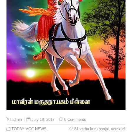
July 18, 2017
0 Comments
admin
TODAY VOC NEWS
,
81 vathu kuru poojai
,
verakudi