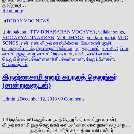
தமிழ்நாடு…
Read more
TODAY VOC NEWS
pirabakaran
,
TTV DINAKARAN VOCAYYA
,
vellalar songs
,
VOC AYYA DINAKRAN
,
VOC IMAGE
,
voc kurupoojai
,
VOC
SONGS
,
என். எஸ். கிருஷ்ணன்பிள்ளை
,
பிரபாகரன் ஜாதி
,
பிரபாகரன் பாடல்
,
பிரபாகரன் பிள்ளை
,
மருதநாயகம்
,
வ உ சி அய்யா
,
வ உ சி குருபூஜை
,
வ உ சி பிறந்த நாள்
,
வஉசி
,
வஉசி வரலாறு
,
வெலுபிள்ளை
,
வெள்ளளாச்சி
,
வெள்ளாளர்
,
வேலுப்பிள்ளை
,
வேளாளர்கள்
கிருஷ்ணசாமி எனும் சுயநலத் தெலுங்கர்
(சான்றுகளுடன்)
admin
December 12, 2018
0 Comments
1 கிருஷ்ணசாமி எனும் சுயநலத் தெலுங்கர் (சான்றுகளுடன்)
கிருஷ்ணசாமி ஒரு தெலுங்கர் என்பதற்கான சான்றுகள் வருமாறு…
—————– முதல் படம், 14 மார்ச் 2014 தினமணி டாக்டர்