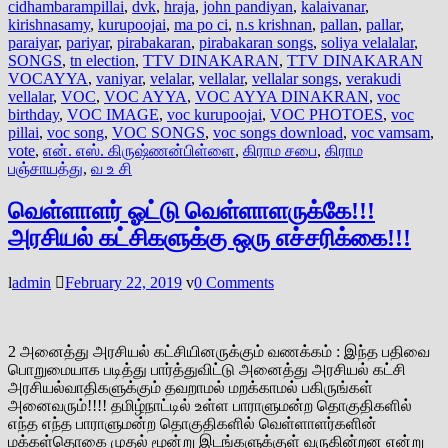
cidhambarampillai
,
dvk
,
hraja
,
john pandiyan
,
kalaivanar
,
kirishnasamy
,
kurupoojai
,
ma po ci
,
n.s krishnan
,
pallan
,
pallar
,
paraiyar
,
pariyar
,
pirabakaran
,
pirabakaran songs
,
soliya velalalar
,
SONGS
,
tn election
,
TTV DINAKARAN
,
TTV DINAKARAN
VOCAYYA
,
vaniyar
,
velalar
,
vellalar
,
vellalar songs
,
verakudi
vellalar
,
VOC
,
VOC AYYA
,
VOC AYYA DINAKRAN
,
voc
birthday
,
VOC IMAGE
,
voc kurupoojai
,
VOC PHOTOES
,
voc
pillai
,
voc song
,
VOC SONGS
,
voc songs download
,
voc vamsam
,
vote
,
என். எஸ். கிருஷ்ணன்பிள்ளை
,
கிராம சபை
,
கிராம
பஞ்சாயத்து
,
வ உ சி
வெள்ளாளர் ஓட்டு வெள்ளாளருக்கே!!!
அரசியல் கட்சிகளுக்கு ஒரு எச்சரிக்கை!!!
admin
February 22, 2019
0 Comments
2 அனைத்து அரசியல் கட்சியினருக்கும் வணக்கம் : இந்த பதிவை
பொறுமையாக படித்து பார்த்துவிட்டு அனைத்து அரசியல் கட்சி
அரசியல்வாதிகளுக்கும் தவறாமல் மறக்காமல் பகிருங்கள்
அனைவரும்!!!! தமிழ்நாட்டில் உள்ள பாராளுமன்ற தொகுதிகளில்
எந்த எந்த பாராளுமன்ற தொகுதிகளில் வெள்ளாளர்களின்
மக்கள்தொகை முதல் மூன்று இடங்களுக்குள் வருகின்றன என்று