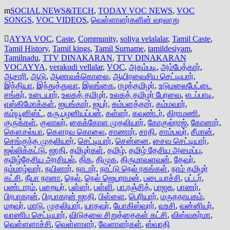
SOCIAL NEWS&TECH
,
TODAY VOC NEWS
,
VOC
SONGS
,
VOC VIDEOS
,
வெள்ளாளர்களின் வரலாறு
AYYA VOC
,
Caste
,
Community
,
soliya velalalar
,
Tamil Caste
,
Tamil History
,
Tamil kings
,
Tamil Surname
,
tamildesiyam
,
Tamilnadu
,
TTV DINAKARAN
,
TTV DINAKARAN
VOCAYYA
,
verakudi vellalar
,
VOC
,
அகம்படி
,
அம்பேத்கார்
,
ஆசாரி
,
ஆடு
,
ஆணவக்கொலை
,
ஆயிரவைசிய செட்டியார்
,
இந்தியா
,
இந்துத்துவா
,
இலங்கை
,
ஈழத்தமிழர்
,
உடுமலைபேட்டை
சங்கர்
,
உடையார்
,
உலகத் தமிழர்
,
உலகத் தமிழர் பேரவை
,
எடப்பாடி
,
எஸ்கிமோக்கள்
,
ஐயங்கார்
,
ஐயர்
,
கம்பளத்தார்
,
கம்மவார்
,
கம்யூனிஸ்ட்
,
கரு.பழனியப்பன்
,
கள்ளர்
,
கவுண்டர்
,
கிராமணி
,
குருக்கள்
,
குலாலர்
,
கைக்கோள முதலியார்
,
கோகுல்ராஜ்
,
கோனார்
,
கௌசல்யா
,
கௌரவ கொலை
,
சாணார்
,
சாதி
,
சாம்பவர்
,
சீமான்
,
செங்குந்த முதலியார்
,
செட்டியார்
,
சென்னை
,
சைவ செட்டியார்
,
ஜல்லிக்கட்டு
,
ஜாதி
,
தமிழர்கள்
,
தமிழ்
,
தமிழ் தேசிய அமைப்பு
,
தமிழ்தேசிய அரசியல்
,
திக
,
திமுக
,
திருமாவளவன்
,
தேவர்
,
நம்மாழ்வார்
,
நயினார்
,
நாடார்
,
நாட்டு நெல் ரகங்கள்
,
நாம் தமிழர்
கட்சி
,
நீயா நானா
,
நெல்
,
நெல் ஜெயராமன்
,
படையாச்சி
,
பட்டர்
,
பண்டாரம்
,
பறையர்
,
பள்ளர்
,
பள்ளி
,
பா.ரஞ்சித்
,
பாஜக
,
பாணர்
,
பிரபாகரன்
,
பிரபாகரன் ஜாதி
,
பிள்ளை
,
பெரியார்
,
மருதநாயகம்
,
மறவர்
,
மாடு
,
முதலியார்
,
யாதவர்
,
யோகிஸ்வரர்
,
வஉசி
,
வன்னியர்
,
வாணிப செட்டியார்
,
விடுதலை சிறுத்தைகள் கட்சி
,
விஸ்வகர்மா
,
வெள்ளளாச்சி
,
வெள்ளாளர்
,
வேளாளர்கள்
,
ஸ்வாதி