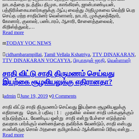
நாடகத்தை நடத்திய திமுக, காங்கிரஸ், ஜான்பாண்டியன்,
பத்திரிக்கையாளர்களுக்கு ஆப்பு வைத்து அதிமுகவை வெற்றி பெற
செய்த மற்ற சாதியினர் வெள்ளாளர், நாடார், முக்குலத்தோர்,
கோனார், குலாலர், பண்டாரம், ஆசாரி, சேனைத்தலைவர்,
கிறிஸ்த்துவர்,…
Read more
TODAY VOC NEWS
cidhambarampillai
,
Tamil Vellala Kshatriya
,
TTV DINAKARAN
,
TTV DINAKARAN VOCAYYA
,
பிரபாகரன் ஜாதி
,
வெள்ளாளர்
சாதி விட்டு சாதி திருமணம் செய்வது
இயற்கை சூழலியலுக்கு எதிரானதா?
admin
June 19, 2019
0 Comments
சாதி விட்டு சாதி திருமணம் செய்வது இயற்கை சூழலியலுக்கு
எதிரானது தொடர் பதிவு : 1 : முதலில் எல்லா சாதி மக்களுக்கும்
ஏற்படுத்தப்பட வேண்டிய ஒன்று சாதி என்று பேச்சை எடுத்தால்
தவறாக பார்க்கும் எண்ணத்தை தவிர்க்க வேண்டும், சாதி என்பது
சமஸ்கிருத சொல் அதனை தமிழாக்கம் ஆக்கினால் பிரிவு என்று…
Read more