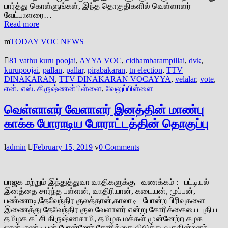
பார்த்து கொள்ளுங்கள், இந்த தொகுதிகளில் வெள்ளாளர்
வேட்பாளரை…
Read more
TODAY VOC NEWS
81 vathu kuru poojai
,
AYYA VOC
,
cidhambarampillai
,
dvk
,
kurupoojai
,
pallan
,
pallar
,
pirabakaran
,
tn election
,
TTV
DINAKARAN
,
TTV DINAKARAN VOCAYYA
,
velalar
,
vote
,
என். எஸ். கிருஷ்ணன்பிள்ளை
,
வேலுப்பிள்ளை
வெள்ளாளர் வேளாளர் இனத்தின் மாண்பு
காக்க போராடிய போராட்டத்தின் தொகுப்பு
admin
February 15, 2019
0 Comments
பாஜக மற்றும் இந்துத்துவா வாதிகளுக்கு வணக்கம் : பட்டியல்
இனத்தை சார்ந்த பள்ளன், வாதிரியான், கடையன், மூப்பன்,
பண்ணாடி,தேவேந்திர குலத்தான்,காலாடி போன்ற பிரிவுகளை
இணைத்து தேவேந்திர குல வேளாளர் என்று கோரிக்கையை புதிய
தமிழக கட்சி கிருஷ்ணசாமி, தமிழக மக்கள் முன்னேற்ற கழக
ஜான்பாண்டியன் போன்றோர் கோரிக்கை விடுத்து வருகின்றனர்,