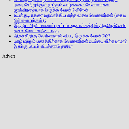
புதை சேற்றுக்குள் மூழ்கும் வாழ்க்கை : வேளாளர்கள்
ஜாக்கிரதையாக இருக்க வேண்டுகிறேன்
உடன்குடி நகரை உருவாக்கிய சுத்த சைவ வேளாளர்கள் (சைவ
பிள்ளைமார்கள்) :
இந்திய அரசியலமைப்பு சட்டம் உருவாக்கத்தில் திருநெல்வேலி
சைவ வேளாளரின் பங்கு
ஆகச்சிறந்த வெள்ளாளன் எப்படி இருக்க வேண்டும்?
புகழ் மற்றும் பணத்திற்காக வேளாளர்கள் உடம்பை விற்கலாமா?
இதற்கு பெயர் விபச்சாரம் தானே
Advert