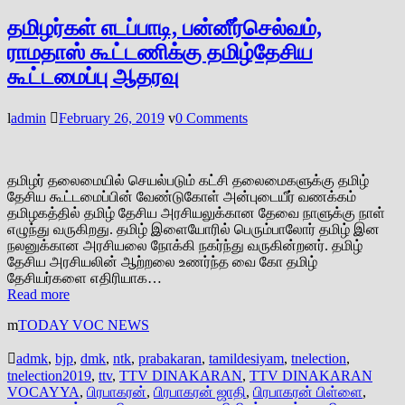
தமிழர்கள் எடப்பாடி, பன்னீர்செல்வம்,
ராமதாஸ் கூட்டணிக்கு தமிழ்தேசிய
கூட்டமைப்பு ஆதரவு
admin
February 26, 2019
0 Comments
தமிழர் தலைமையில் செயல்படும் கட்சி தலைமைகளுக்கு தமிழ்
தேசிய கூட்டமைப்பின் வேண்டுகோள் அன்புடையீர் வணக்கம்
தமிழகத்தில் தமிழ் தேசிய அரசியலுக்கான தேவை நாளுக்கு நாள்
எழுந்து வருகிறது. தமிழ் இளையோரில் பெரும்பாலோர் தமிழ் இன
நலனுக்கான அரசியலை நோக்கி நகர்ந்து வருகின்றனர். தமிழ்
தேசிய அரசியலின் ஆற்றலை உணர்ந்த வை கோ தமிழ்
தேசியர்களை எதிரியாக…
Read more
TODAY VOC NEWS
admk
,
bjp
,
dmk
,
ntk
,
prabakaran
,
tamildesiyam
,
tnelection
,
tnelection2019
,
ttv
,
TTV DINAKARAN
,
TTV DINAKARAN
VOCAYYA
,
பிரபாகரன்
,
பிரபாகரன் ஜாதி
,
பிரபாகரன் பிள்ளை
,