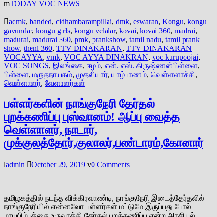
TODAY VOC NEWS
admk
,
banded
,
cidhambarampillai
,
dmk
,
eswaran
,
Kongu
,
kongu
gavundar
,
kongu girls
,
kongu velalar
,
kovai
,
kovai 360
,
madrai
,
madurai
,
madurai 360
,
pmk
,
prankshow
,
tamil nadu
,
tamil prank
show
,
theni 360
,
TTV DINAKARAN
,
TTV DINAKARAN
VOCAYYA
,
vmk
,
VOC AYYA DINAKRAN
,
voc kurupoojai
,
VOC SONGS
,
இலங்கை
,
ஈழம்
,
என். எஸ். கிருஷ்ணன்பிள்ளை
,
பிள்ளை
,
மருதநாயகம்
,
முதலியார்
,
யாழ்பாணம்
,
வெள்ளளாச்சி
,
வெள்ளாளர்
,
வேளாளர்கள்
பள்ளர்களின் நாங்குநேரி தேர்தல்
புறக்கணிப்பு புஸ்வானம்! ஆப்பு வைத்த
வெள்ளாளர், நாடார்,
முக்குலத்தோர்,குலாலர்,பண்டாரம்,கோனார்
admin
October 29, 2019
0 Comments
தமிழகத்தில் நடந்த விக்கிரவாண்டி, நாங்குநேரி இடைத்தேர்தலில்
நாங்குநேரியில் என்னவோ பள்ளர்கள் மட்டுமே இருப்பது போல்
மாயபிம்பத்தை உருவாக்கி தேர்தல் புறக்கணிப்பு என்ற அரசியல்