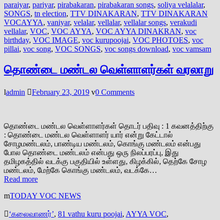
paraiyar
,
pariyar
,
pirabakaran
,
pirabakaran songs
,
soliya velalalar
,
SONGS
,
tn election
,
TTV DINAKARAN
,
TTV DINAKARAN
VOCAYYA
,
vaniyar
,
velalar
,
vellalar
,
vellalar songs
,
verakudi
vellalar
,
VOC
,
VOC AYYA
,
VOC AYYA DINAKRAN
,
voc
birthday
,
VOC IMAGE
,
voc kurupoojai
,
VOC PHOTOES
,
voc
pillai
,
voc song
,
VOC SONGS
,
voc songs download
,
voc vamsam
தொண்டை மண்டல வெள்ளாளர்கள் வரலாறு
admin
February 23, 2019
0 Comments
தொண்டை மண்டல வெள்ளாளர்கள் தொடர் பதிவு : 1 கவனத்திற்கு
: தொண்டை மண்டல வெள்ளாளர் யார் என்று கேட்டால்
சோழமண்டலம், பாண்டிய மண்டலம், கொங்கு மண்டலம் என்பது
போல தொண்டை மண்டலம் என்பது ஒரு நிலப்பரப்பு, இது
தமிழகத்தில் வடக்கு பகுதியில் உள்ளது, கிழக்கில், தெற்கே சோழ
மண்டலம், மேற்கே கொங்கு மண்டலம், வடக்கே…
Read more
TODAY VOC NEWS
‘கலைவாணர்’
,
81 vathu kuru poojai
,
AYYA VOC
,