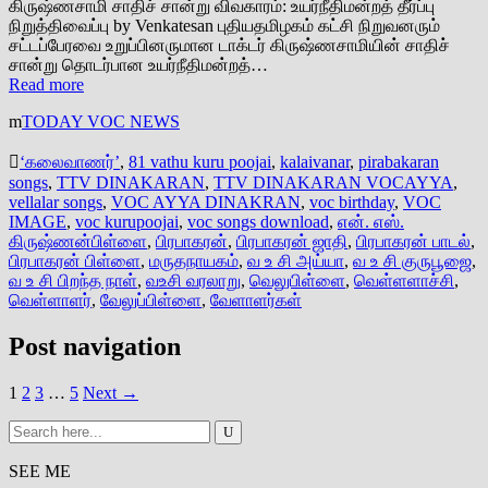
கிருஷ்ணசாமி சாதிச் சான்று விவகாரம்: உயர்நீதிமன்றத் தீர்ப்பு
நிறுத்திவைப்பு by Venkatesan புதியதமிழகம் கட்சி நிறுவனரும்
சட்டப்பேரவை உறுப்பினருமான டாக்டர் கிருஷ்ணசாமியின் சாதிச்
சான்று தொடர்பான உயர்நீதிமன்றத்…
Read more
TODAY VOC NEWS
‘கலைவாணர்’
,
81 vathu kuru poojai
,
kalaivanar
,
pirabakaran
songs
,
TTV DINAKARAN
,
TTV DINAKARAN VOCAYYA
,
vellalar songs
,
VOC AYYA DINAKRAN
,
voc birthday
,
VOC
IMAGE
,
voc kurupoojai
,
voc songs download
,
என். எஸ்.
கிருஷ்ணன்பிள்ளை
,
பிரபாகரன்
,
பிரபாகரன் ஜாதி
,
பிரபாகரன் பாடல்
,
பிரபாகரன் பிள்ளை
,
மருதநாயகம்
,
வ உ சி அய்யா
,
வ உ சி குருபூஜை
,
வ உ சி பிறந்த நாள்
,
வஉசி வரலாறு
,
வெலுபிள்ளை
,
வெள்ளளாச்சி
,
வெள்ளாளர்
,
வேலுப்பிள்ளை
,
வேளாளர்கள்
Post navigation
1
2
3
…
5
Next →
SEE ME