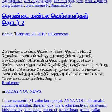
மருதநாயகம்
,
வ உ சி குருபூஜை
,
வ உ சி பிறந்த நாள்
,
வஉசி வரலாறு
,
வெலுபிள்ளை
,
வெள்ளளாச்சி
,
வேளாளர்கள்
தொண்டை மண்டல வெள்ளாளர்கள்
தொடர்-2
admin
February 25, 2019
0 Comments
2 தொண்டை மண்டல வெள்ளாளர்கள் : தொடர் பதிவு : 2
தொண்டை மண்டலம் என்பது தற்காலத்தில் வடஆற்காடு,
தென்ஆற்காடு, ஆந்திராவின் தென்பகுதி (திருப்பதி வரை
வேங்கடமலை) கர்நாடகவின் தென்கிழக்கு பகுதிகளை அடக்கியது
இந்திய நாடு சுந்திரம் அடைவதற்கு முன்னர் வரை தொண்டை
மண்டலம் என்று நாட்டில் தற்பொழுது அடங்கியுள்ள மாவட்டங்கள்
*சென்னை, பாண்டிச்சேரி, வேலூர்,…
Read more
TODAY VOC NEWS
‘கலைவாணர்’
,
81 vathu kuru poojai
,
AYYA VOC
,
chinamalai
,
cidhambarampillai
,
dheeran
,
dvk
,
hraja
,
john pandiyan
,
kalaivanar
,
kirishnasamy
,
kurupoojai
,
ma po ci
,
n.s krishnan
,
pallan
,
pallar
,