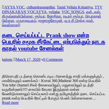
AYYA VOC
,
cidhambarampillai
,
Tamil Vellala Kshatriya
,
TTV
DINAKARAN VOCAYYA
,
vellalar
,
VOC SONGS
,
என். எஸ்.
கிருஷ்ணன்பிள்ளை
,
சூர்யா
,
ஜோதிகா
,
நடிகர் சூர்யா
,
பிரபாகரன்
பிள்ளை
,
மருதநாயகம்
,
ராஜராஜசோழன்
,
வ உ சி பிறந்த நாள்
,
வெள்ளாளர்
தடை செய்யப்பட்ட Prank show என்ற
பெயரில் சமூக சீர்கேட்டை ஏற்படுத்தும் நாடக
காதல் youtube சேனல்கள்
admin
March 17, 2020
0 Comments
திரௌபதி படத்தை கொண்டாடிய அனைத்து சாதி மக்களுக்கும் ,
மாவீரர்களும் வணக்கம் : Kovai 360,Madurai 360 என்ற பெயரில்
You tube channel சிலர் கோவையிலும், மதுரையிலும் நடத்தி
வருகின்றனர்!!!! கையில் கேமரா இருந்தால் என்ன
வேண்டுமானாலும் செய்யலாம் என்று தமிழகத்தில் தடை செய்யப்பட
prank என்ற பெயரில் ரோட்டில் போகும் பெண் பிள்ளைகளை…
Read more