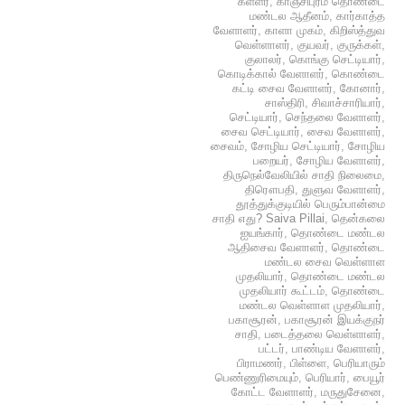
கள்ளர்
,
காஞ்சிபுரம் தொண்டை
மண்டல ஆதீனம்
,
கார்காத்த
வேளாளர்
,
காளா முகம்
,
கிறிஸ்த்துவ
வெள்ளாளர்
,
குயவர்
,
குருக்கள்
,
குலாலர்
,
கொங்கு செட்டியார்
,
கொடிக்கால் வேளாளர்
,
கொண்டை
கட்டி சைவ வேளாளர்
,
கோனார்
,
சாஸ்திரி
,
சிவாச்சாரியார்
,
செட்டியார்
,
செந்தலை வேளாளர்
,
சைவ செட்டியார்
,
சைவ வேளாளர்
,
சைவம்
,
சோழிய செட்டியார்
,
சோழிய
பறையர்
,
சோழிய வேளாளர்
,
திருநெல்வேலியில் சாதி நிலைமை
,
திரௌபதி
,
துளுவ வேளாளர்
,
தூத்துக்குடியில் பெரும்பான்மை
சாதி எது? Saiva Pillai
,
தென்கலை
ஐயங்கார்
,
தொண்டை மண்டல
ஆதிசைவ வேளாளர்
,
தொண்டை
மண்டல சைவ வெள்ளாள
முதலியார்
,
தொண்டை மண்டல
முதலியார் கூட்டம்
,
தொண்டை
மண்டல வெள்ளாள முதலியார்
,
பகாசூரன்
,
பகாசூரன் இயக்குநர்
சாதி
,
படைத்தலை வெள்ளாளர்
,
பட்டர்
,
பாண்டிய வேளாளர்
,
பிராமணர்
,
பிள்ளை
,
பெரியாரும்
பெண்ணுரிமையும்
,
பெரியார்
,
பையூர்
கோட்ட வேளாளர்
,
மருதுசேனை
,