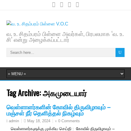
வ. உ. சிதம்பரம் பிள்ளை அவர்கள், பிரபலமாக ‘வ. உ.
சி’ என்று அழைக்கப்பட்டார்
Tag Archive:
அகமுடையார்
வெள்ளாளர்களின் கோவில் திருவிழாவும் –
மஞ்சள் நீர் தெளித்தல் நிகழ்வும்
May 18, 2024
0 Comments
admin
வெள்ளாளர்களுக்கு முக்கிய செய்தி : கோவில் திருவிழாவும் –