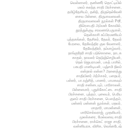
வெள்ளாளர்
,
தண்ணீர் தொட்டியில்
மலம் கலந்த சாதி பிரச்சனை
,
தமிழ்தேசியம்
,
தலித்
,
திருநெல்வேலி
சைவ பிள்ளை
,
திருமாவளவன்
,
திருமாவளவன் நூல்கள் Pdf
,
திரௌபதி அம்மன் கோவில்
,
தூத்துக்குடி சரவணபெருமாள்
,
தென்காசி சுப்பிரமணியம்
புத்தகங்கள்
,
தேசிகர்
,
தேவர்
,
தேவர்
பேரவை
,
தேவேந்திர குல வேளாளர்
,
தேவேந்திரர்
,
நம்மாழ்வார்
,
நாங்குநேரி சாதி படுகொலை
,
நாடக
காதல்
,
நாவலர் நெடுஞ்செழியன்
,
நெல் ஜெயராமன்
,
பகத் பாசில்
,
பசுபதி பாண்டியன்
,
பஞ்சமி நிலம்
என்றால் என்ன? அனைத்து
சாதியினர் அர்ச்சகர்
,
பறையர்
,
பள்ளர்
,
பா.ரஞ்சித்
,
பாணர்
,
பாமகவும்
சாதி சண்டையும்
,
பாரிசாலன்
,
பிள்ளைமார்
,
புதுக்கோட்டை சாதி
பிரச்சனை
,
புத்தம்
,
புலையர்
,
பெரிய
குளம் சாதி பிரச்சனை
,
பௌத்தம்
,
மன்னர் மன்னன் நூல்கள்
,
மறவர்
,
மாதாரி
,
மாமன்னன்
,
மாரிசெல்வராஜ்
,
முதலியார்
,
மூலக்கரை
,
மேல்வளவு சாதி
பிரச்சனை
,
ராக்கெட் ராஜா சாதி
,
வன்னியரசு
,
விசிக
,
வெங்கடேஷ்