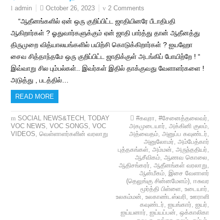
October 26, 2023
2 Comments
admin
“ஆதீனங்களில் ஏன் ஒரு குறிப்பிட்ட ஜாதியினரே பீடாதிபதி
ஆகிறார்கள் ? ஓதுவார்களுக்கும் ஏன் ஜாதி பார்த்து தான் ஆதீனத்து
திருமுறை வித்யாலயங்களில் பயிற்சி கொடுக்கிறார்கள் ? ஐயஹோ
சைவ சித்தாந்தமே ஒரு குறிப்பிட்ட ஜாதிக்குள் அடங்கிப் போயிற்றே ! “
இவ்வாறு சில பும்பல்கள்.. இவர்கள் இதில் தாக்குவது வேளாளர்களை !
அடுத்து , படத்தில்…
READ MORE
SOCIAL NEWS&TECH
,
TODAY
#கவுரா
,
#சேனைத்தலைவர்
,
VOC NEWS
,
VOC SONGS
,
VOC
அகமுடையார்
,
அக்கினி குலம்
,
VIDEOS
,
வெள்ளாளர்களின் வரலாறு
அத்வைதம்
,
அனுப்ப கவுண்டர்
,
அனுலோமர்
,
அம்பேத்கார்
புத்தகங்கள்
,
அம்மன்
,
அருந்ததியர்
,
ஆசீவிகம்
,
ஆணவ கொலை
,
ஆதிசங்கரர்
,
ஆதீனங்கள் வரலாறு
,
ஆன்மீகம்
,
இசை வேளாளர்
(தெலுங்கு சின்னமேளம்)
,
ஈசுவர
மூர்த்தி பிள்ளை
,
உடையார்
,
உலகம்மன்
,
உலகாண்டஸ்வரி
,
ஊராளி
கவுண்டர்
,
ஐயங்கார்
,
ஐயர்
,
ஐய்யனார்
,
ஐய்யப்பன்
,
ஒக்காலிகா